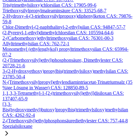
Tris(trimethylsiloxy)chlorsilan CAS: 17905-99-6
Triethoxysilylpropylmaleaminsäure CAS: 33525-68-7
2-Hydroxy-4-(3-triethoxysilylpropoxy)diphenylketon CAS: 79876-
59-8
Chlor-Dimethyl-(2-naphthalinyl-2-ethyl)silan CAS: 94847-57-7
(2-Pyrenyl-1-ethyl)dimethylchlorsilan CAS: 105594-64-6
2-(Carbomethoxy)ethyltrimethoxysilan CAS: 76301-00-3
Allyltrimethylsilan CAS: 762-72-1
Monomethyl (ethylenglykol) propyltrimethoxysilan CAS: 65994-
07-2
(2-(Trimethoxysilyl)ethyl)phosphonsäure, Dimethylester CAS:
20728-21-6
3-(2-Hydroxyethoxy)propylbis(trimethylsiloxy)methylsilan CAS:
23785-50-4
N-(Trimethoxysilylpropyl)ethylendiamintriacetat-Trinatriumsalz (35
%ige Lösung in Wasser) CAS: 128850-89-5
1,1,3,3-Tetramethyl-1-[2-(trimethoxysilyl)ethyl]disiloxan CAS:
137407-65-9
[3,3-
Bis(hydroxymethyl)butoxy]propylbis(trimethylsiloxy)methylsilan
CAS: 4262-92-4
2-(Triethoxysilyl)ethylphosphonsäurediethylester CAS: 757-44-8
Spezialsiloxane