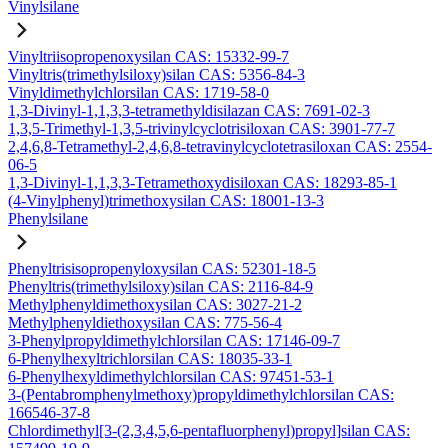
Vinylsilane
Vinyltriisopropenoxysilan CAS: 15332-99-7
Vinyltris(trimethylsiloxy)silan CAS: 5356-84-3
Vinyldimethylchlorsilan CAS: 1719-58-0
1,3-Divinyl-1,1,3,3-tetramethyldisilazan CAS: 7691-02-3
1,3,5-Trimethyl-1,3,5-trivinylcyclotrisiloxan CAS: 3901-77-7
2,4,6,8-Tetramethyl-2,4,6,8-tetravinylcyclotetrasiloxan CAS: 2554-
06-5
1,3-Divinyl-1,1,3,3-Tetramethoxydisiloxan CAS: 18293-85-1
(4-Vinylphenyl)trimethoxysilan CAS: 18001-13-3
Phenylsilane
Phenyltrisisopropenyloxysilan CAS: 52301-18-5
Phenyltris(trimethylsiloxy)silan CAS: 2116-84-9
Methylphenyldimethoxysilan CAS: 3027-21-2
Methylphenyldiethoxysilan CAS: 775-56-4
3-Phenylpropyldimethylchlorsilan CAS: 17146-09-7
6-Phenylhexyltrichlorsilan CAS: 18035-33-1
6-Phenylhexyldimethylchlorsilan CAS: 97451-53-1
3-(Pentabromphenylmethoxy)propyldimethylchlorsilan CAS:
166546-37-8
Chlordimethyl[3-(2,3,4,5,6-pentafluorphenyl)propyl]silan CAS: