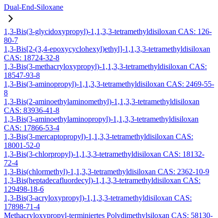
Dual-End-Siloxane
1,3-Bis(3-glycidoxypropyl)-1,1,3,3-tetramethyldisiloxan CAS: 126-
80-7
1,3-Bis[2-(3,4-epoxycyclohexyl)ethyl]-1,1,3,3-tetramethyldisiloxan
CAS: 18724-32-8
1,3-Bis(3-methacryloxypropyl)-1,1,3,3-tetramethyldisiloxan CAS:
18547-93-8
1,3-Bis(3-aminopropyl)-1,1,3,3-tetramethyldisiloxan CAS: 2469-55-
8
1,3-Bis(2-aminoethylaminomethyl)-1,1,3,3-tetramethyldisiloxan
CAS: 83936-41-8
1,3-Bis(3-aminoethylaminopropyl)-1,1,3,3-tetramethyldisiloxan
CAS: 17866-53-4
1,3-Bis(3-mercaptopropyl)-1,1,3,3-tetramethyldisiloxan CAS:
18001-52-0
1,3-Bis(3-chlorpropyl)-1,1,3,3-tetramethyldisiloxan CAS: 18132-
72-4
1,3-Bis(chlormethyl)-1,1,3,3-tetramethyldisiloxan CAS: 2362-10-9
1,3-Bis(heptadecafluordecyl)-1,1,3,3-tetramethyldisiloxan CAS:
129498-18-6
1,3-Bis(3-acryloxypropyl)-1,1,3,3-tetramethyldisiloxan CAS:
17898-71-4
Methacryloxypropyl-terminiertes Polydimethylsiloxan CAS: 58130-