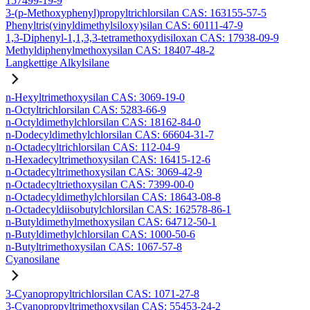
157499-19-9
3-(p-Methoxyphenyl)propyltrichlorsilan CAS: 163155-57-5
Phenyltris(vinyldimethylsiloxy)silan CAS: 60111-47-9
1,3-Diphenyl-1,1,3,3-tetramethoxydisiloxan CAS: 17938-09-9
Methyldiphenylmethoxysilan CAS: 18407-48-2
Langkettige Alkylsilane
n-Hexyltrimethoxysilan CAS: 3069-19-0
n-Octyltrichlorsilan CAS: 5283-66-9
n-Octyldimethylchlorsilan CAS: 18162-84-0
n-Dodecyldimethylchlorsilan CAS: 66604-31-7
n-Octadecyltrichlorsilan CAS: 112-04-9
n-Hexadecyltrimethoxysilan CAS: 16415-12-6
n-Octadecyltrimethoxysilan CAS: 3069-42-9
n-Octadecyltriethoxysilan CAS: 7399-00-0
n-Octadecyldimethylchlorsilan CAS: 18643-08-8
n-Octadecyldiisobutylchlorsilan CAS: 162578-86-1
n-Butyldimethylmethoxysilan CAS: 64712-50-1
n-Butyldimethylchlorsilan CAS: 1000-50-6
n-Butyltrimethoxysilan CAS: 1067-57-8
Cyanosilane
3-Cyanopropyltrichlorsilan CAS: 1071-27-8
3-Cyanopropyltrimethoxysilan CAS: 55453-24-2