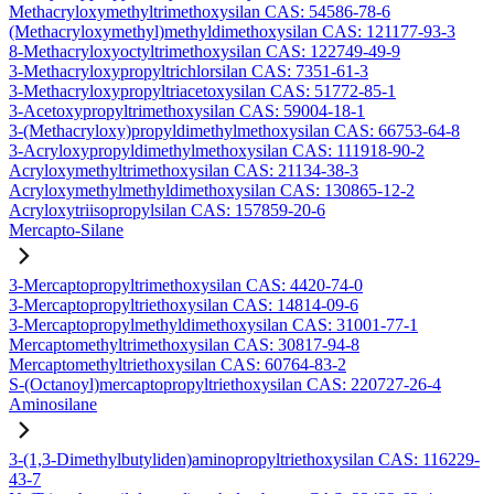
Methacryloxymethyltrimethoxysilan CAS: 54586-78-6
(Methacryloxymethyl)methyldimethoxysilan CAS: 121177-93-3
8-Methacryloxyoctyltrimethoxysilan CAS: 122749-49-9
3-Methacryloxypropyltrichlorsilan CAS: 7351-61-3
3-Methacryloxypropyltriacetoxysilan CAS: 51772-85-1
3-Acetoxypropyltrimethoxysilan CAS: 59004-18-1
3-(Methacryloxy)propyldimethylmethoxysilan CAS: 66753-64-8
3-Acryloxypropyldimethylmethoxysilan CAS: 111918-90-2
Acryloxymethyltrimethoxysilan CAS: 21134-38-3
Acryloxymethylmethyldimethoxysilan CAS: 130865-12-2
Acryloxytriisopropylsilan CAS: 157859-20-6
Mercapto-Silane
3-Mercaptopropyltrimethoxysilan CAS: 4420-74-0
3-Mercaptopropyltriethoxysilan CAS: 14814-09-6
3-Mercaptopropylmethyldimethoxysilan CAS: 31001-77-1
Mercaptomethyltrimethoxysilan CAS: 30817-94-8
Mercaptomethyltriethoxysilan CAS: 60764-83-2
S-(Octanoyl)mercaptopropyltriethoxysilan CAS: 220727-26-4
Aminosilane
3-(1,3-Dimethylbutyliden)aminopropyltriethoxysilan CAS: 116229-
43-7