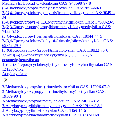
Methacrylat-Epoxid-Cyclosiloxan CAS: 948598-97-8
(3-Glycidyloxypropyl)methyldiethoxysilan CAS: 2897-60-1
2-(3,4-Epoxycyclohexyl)ethyltris(trimethylsiloxy)silan CAS: 90492-
24-3
(3-Glycidoxypropyl)-1,1,3,3-tetramethyldisiloxan CAS: 17980-29-9
3-(2,3-Epoxypropoxy)propylbis(trimethylsiloxy)methylsilan CAS:
7422-52-8
(3-Glycidoxypropyl)pentamethyldisiloxan CAS: 18044-44-5
2-(3,4-Epoxycyclohexyl)ethylbis(trimethylsiloxy)methylsilan CAS:
65842-29-7
[3-(Glycidoxyethoxy)propyl]trimethoxysilan CAS: 118822-75-6
3,5-Bis[2-(3,4-epoxycyclohexyl)ethyl]-1,1,1,3,5,7,7,7-
octamethyltetrasiloxan
Tris[2-(3,4-epoxycyclohexyl)ethyldimethylsiloxy]methylsilan CAS:
121239-71-2
Acryloxysilane
3-Methacryloxypropyltris(trimethylsiloxy)silan CAS: 17096-07-0
3-Methacryloyloxypropylbis(trimethylsiloxy)methylsilan CAS:
19309-90-1
3-Methacryloxypropyldimethylchlorsilan CAS: 24636-31-5
3-Acryloxypropyltris(trimethylsiloxy)silan CAS: 17096-12-7
3-Acryloxypropyltrimethoxysilan CAS: 4369-14-6
3-Acryloxypropylmethyldimethoxysilan CAS: 13732-00-8