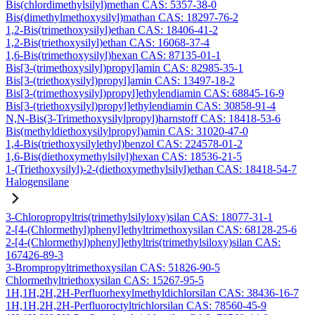
Bis(chlordimethylsilyl)methan CAS: 5357-38-0
Bis(dimethylmethoxysilyl)mathan CAS: 18297-76-2
1,2-Bis(trimethoxysilyl)ethan CAS: 18406-41-2
1,2-Bis(triethoxysilyl)ethan CAS: 16068-37-4
1,6-Bis(trimethoxysilyl)hexan CAS: 87135-01-1
Bis[3-(trimethoxysilyl)propyl]amin CAS: 82985-35-1
Bis[3-(triethoxysilyl)propyl]amin CAS: 13497-18-2
Bis[3-(trimethoxysilyl)propyl]ethylendiamin CAS: 68845-16-9
Bis[3-(triethoxysilyl)propyl]ethylendiamin CAS: 30858-91-4
N,N-Bis(3-Trimethoxysilylpropyl)harnstoff CAS: 18418-53-6
Bis(methyldiethoxysilylpropyl)amin CAS: 31020-47-0
1,4-Bis(triethoxysilylethyl)benzol CAS: 224578-01-2
1,6-Bis(diethoxymethylsilyl)hexan CAS: 18536-21-5
1-(Triethoxysilyl)-2-(diethoxymethylsilyl)ethan CAS: 18418-54-7
Halogensilane
3-Chloropropyltris(trimethylsilyloxy)silan CAS: 18077-31-1
2-[4-(Chlormethyl)phenyl]ethyltrimethoxysilan CAS: 68128-25-6
2-[4-(Chlormethyl)phenyl]ethyltris(trimethylsiloxy)silan CAS:
167426-89-3
3-Brompropyltrimethoxysilan CAS: 51826-90-5
Chlormethyltriethoxysilan CAS: 15267-95-5
1H,1H,2H,2H-Perfluorhexylmethyldichlorsilan CAS: 38436-16-7
1H,1H,2H,2H-Perfluoroctyltrichlorsilan CAS: 78560-45-9