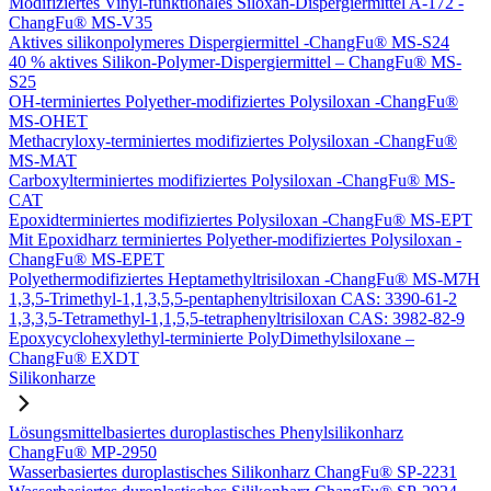
Modifiziertes Vinyl-funktionales Siloxan-Dispergiermittel A-172 -
ChangFu® MS-V35
Aktives silikonpolymeres Dispergiermittel -ChangFu® MS-S24
40 % aktives Silikon-Polymer-Dispergiermittel – ChangFu® MS-
S25
OH-terminiertes Polyether-modifiziertes Polysiloxan -ChangFu®
MS-OHET
Methacryloxy-terminiertes modifiziertes Polysiloxan -ChangFu®
MS-MAT
Carboxylterminiertes modifiziertes Polysiloxan -ChangFu® MS-
CAT
Epoxidterminiertes modifiziertes Polysiloxan -ChangFu® MS-EPT
Mit Epoxidharz terminiertes Polyether-modifiziertes Polysiloxan -
ChangFu® MS-EPET
Polyethermodifiziertes Heptamethyltrisiloxan -ChangFu® MS-M7H
1,3,5-Trimethyl-1,1,3,5,5-pentaphenyltrisiloxan CAS: 3390-61-2
1,3,3,5-Tetramethyl-1,1,5,5-tetraphenyltrisiloxan CAS: 3982-82-9
Epoxycyclohexylethyl-terminierte PolyDimethylsiloxane –
ChangFu® EXDT
Silikonharze
Lösungsmittelbasiertes duroplastisches Phenylsilikonharz
ChangFu® MP-2950
Wasserbasiertes duroplastisches Silikonharz ChangFu® SP-2231