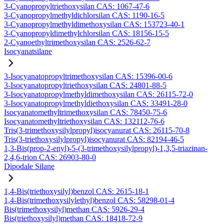
3-Cyanopropyltriethoxysilan CAS: 1067-47-6
3-Cyanopropylmethyldichlorsilan CAS: 1190-16-5
3-Cyanopropylmethyldimethoxysilan CAS: 153723-40-1
3-Cyanopropyldimethylchlorsilan CAS: 18156-15-5
2-Cyanoethyltrimethoxysilan CAS: 2526-62-7
Isocyanatsilane
3-Isocyanatopropyltrimethoxysilan CAS: 15396-00-6
3-Isocyanatopropyltriethoxysilan CAS: 24801-88-5
3-Isocyanatopropylmethyldimethoxysilan CAS: 26115-72-0
3-Isocyanatopropylmethyldiethoxysilan CAS: 33491-28-0
Isocyanatomethyltrimethoxysilan CAS: 78450-75-6
Isocyanatomethyltriethoxysilan CAS: 132112-76-6
Tris(3-trimethoxysilylpropyl)isocyanurat CAS: 26115-70-8
Tris(3-triethoxysilylpropyl)isocyanurat CAS: 82194-46-5
1,3-Bis(prop-2-enyl)-5-(3-trimethoxysilylpropyl)-1,3,5-triazinan-
2,4,6-trion CAS: 26903-80-0
Dipodale Silane
1,4-Bis(triethoxysilyl)benzol CAS: 2615-18-1
1,4-Bis(trimethoxysilylethyl)benzol CAS: 58298-01-4
Bis(trimethoxysilyl)methan CAS: 5926-29-4
Bis(triethoxysilyl)methan CAS: 18418-72-9