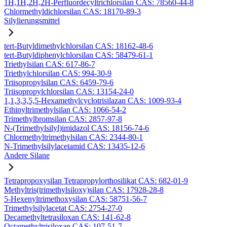
1H,1H,2H,2H-Perfluordecyltrichlorsilan CAS: 78560-44-8
Chlormethyldichlorsilan CAS: 18170-89-3
Silylierungsmittel
tert-Butyldimethylchlorsilan CAS: 18162-48-6
tert-Butyldiphenylchlorsilan CAS: 58479-61-1
Triethylsilan CAS: 617-86-7
Triethylchlorsilan CAS: 994-30-9
Triisopropylsilan CAS: 6459-79-6
Triisopropylchlorsilan CAS: 13154-24-0
1,1,3,3,5,5-Hexamethylcyclotrisilazan CAS: 1009-93-4
Ethinyltrimethylsilan CAS: 1066-54-2
Trimethylbromsilan CAS: 2857-97-8
N-(Trimethylsilyl)imidazol CAS: 18156-74-6
Chlormethyltrimethylsilan CAS: 2344-80-1
N-Trimethylsilylacetamid CAS: 13435-12-6
Andere Silane
Tetrapropoxysilan Tetrapropylorthosilikat CAS: 682-01-9
Methyltris(trimethylsiloxy)silan CAS: 17928-28-8
5-Hexenyltrimethoxysilan CAS: 58751-56-7
Trimethylsilylacetat CAS: 2754-27-0
Decamethyltetrasiloxan CAS: 141-62-8
Octamethyltrisiloxan CAS: 107-51-7