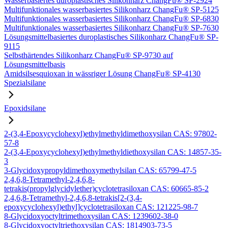
Wasserbasiertes duroplastisches Silikonharz ChangFu® SP-2924
Multifunktionales wasserbasiertes Silikonharz ChangFu® SP-5125
Multifunktionales wasserbasiertes Silikonharz ChangFu® SP-6830
Multifunktionales wasserbasiertes Silikonharz ChangFu® SP-7630
Lösungsmittelbasiertes duroplastisches Silikonharz ChangFu® SP-
9115
Selbsthärtendes Silikonharz ChangFu® SP-9730 auf
Lösungsmittelbasis
Amidsilsesquioxan in wässriger Lösung ChangFu® SP-4130
Spezialsilane
Epoxidsilane
2-(3,4-Epoxycyclohexyl)ethylmethyldimethoxysilan CAS: 97802-
57-8
2-(3,4-Epoxycyclohexyl)ethylmethyldiethoxysilan CAS: 14857-35-
3
3-Glycidoxypropyldimethoxymethylsilan CAS: 65799-47-5
2,4,6,8-Tetramethyl-2,4,6,8-
tetrakis(propylglycidylether)cyclotetrasiloxan CAS: 60665-85-2
2,4,6,8-Tetramethyl-2,4,6,8-tetrakis[2-(3,4-
epoxycyclohexyl)ethyl]cyclotetrasiloxan CAS: 121225-98-7
8-Glycidoxyoctyltrimethoxysilan CAS: 1239602-38-0
8-Glycidoxyoctyltriethoxysilan CAS: 1814903-73-5