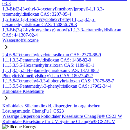
03-3
1,3-Bis[3-[3-ethyl-3-oxetanyl)methoxy]propyl]-1,1,3,3-
tetramethyldisiloxan CAS: 3207-05-4
1,5-Bis[2-(3,4-epoxycyclohexyl)ethyl]-1,1,3,3,5,5-
hexamethyltrisiloxan CAS: 150856-78-3
1,3-Bis(3-(2-hydroxyethoxy)propyl)-1,1,3,3-tetramethyldisiloxan
CAS: 441307-02-4
Wasserstoffsiloxane
2,4,6,8-Tetramethylcyclotetrasiloxan CAS: 2370-88-9
1,1,1,3,3-Pentamethyldisiloxan CAS: 1438-82-0
1,1,3,3,5,5-Hexamethyltrisiloxan CAS: 1189-93-1
1,1,1,3,5,5,5-Heptamethyltrisiloxan CAS: 1873-88-7
Phenyltris(dimethylsiloxy)silan CAS: 18027-45-7
1,1,5,5-Tetramethyl-3,3-diphenyltrisiloxan CAS: 17875-55-7
1,1,3,5,5-Pentamethyl-3-phenyltrisiloxan CAS: 17962-34-4
Kolloidale Kieselsäure
Kolloidales Siliciumdioxid, dispergiert in organischen
Lösungsmitteln ChangFu® CS23
Wässrige Dispersion kolloidaler Kieselsäure ChangFu® CS23-W
Kolloidale Kieselsäure für UV-Systeme ChangFu® CS23UV