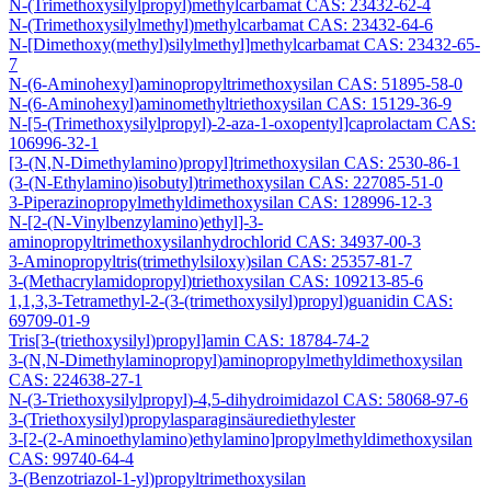
N-(Trimethoxysilylpropyl)methylcarbamat CAS: 23432-62-4
N-(Trimethoxysilylmethyl)methylcarbamat CAS: 23432-64-6
N-[Dimethoxy(methyl)silylmethyl]methylcarbamat CAS: 23432-65-
7
N-(6-Aminohexyl)aminopropyltrimethoxysilan CAS: 51895-58-0
N-(6-Aminohexyl)aminomethyltriethoxysilan CAS: 15129-36-9
N-[5-(Trimethoxysilylpropyl)-2-aza-1-oxopentyl]caprolactam CAS:
106996-32-1
[3-(N,N-Dimethylamino)propyl]trimethoxysilan CAS: 2530-86-1
(3-(N-Ethylamino)isobutyl)trimethoxysilan CAS: 227085-51-0
3-Piperazinopropylmethyldimethoxysilan CAS: 128996-12-3
N-[2-(N-Vinylbenzylamino)ethyl]-3-
aminopropyltrimethoxysilanhydrochlorid CAS: 34937-00-3
3-Aminopropyltris(trimethylsiloxy)silan CAS: 25357-81-7
3-(Methacrylamidopropyl)triethoxysilan CAS: 109213-85-6
1,1,3,3-Tetramethyl-2-(3-(trimethoxysilyl)propyl)guanidin CAS:
69709-01-9
Tris[3-(triethoxysilyl)propyl]amin CAS: 18784-74-2
3-(N,N-Dimethylaminopropyl)aminopropylmethyldimethoxysilan
CAS: 224638-27-1
N-(3-Triethoxysilylpropyl)-4,5-dihydroimidazol CAS: 58068-97-6
3-(Triethoxysilyl)propylasparaginsäurediethylester
3-[2-(2-Aminoethylamino)ethylamino]propylmethyldimethoxysilan
CAS: 99740-64-4
3-(Benzotriazol-1-yl)propyltrimethoxysilan