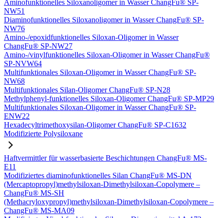
Aminofunktionelles Siloxanoligomer in Wasser ChangFu® SP-
NW51
Diaminofunktionelles Siloxanoligomer in Wasser ChangFu® SP-
NW76
Amino-/epoxidfunktionelles Siloxan-Oligomer in Wasser
ChangFu® SP-NW27
Amino-/vinylfunktionelles Siloxan-Oligomer in Wasser ChangFu®
SP-NVW64
Multifunktionales Siloxan-Oligomer in Wasser ChangFu® SP-
NW68
Multifunktionales Silan-Oligomer ChangFu® SP-N28
Methylphenyl-funktionelles Siloxan-Oligomer ChangFu® SP-MP29
Multifunktionales Siloxan-Oligomer in Wasser ChangFu® SP-
ENW22
Hexadecyltrimethoxysilan-Oligomer ChangFu® SP-C1632
Modifizierte Polysiloxane
Haftvermittler für wasserbasierte Beschichtungen ChangFu® MS-
E11
Modifiziertes diaminofunktionelles Silan ChangFu® MS-DN
(Mercaptopropyl)methylsiloxan-Dimethylsiloxan-Copolymere –
ChangFu® MS-SH
(Methacryloxypropyl)methylsiloxan-Dimethylsiloxan-Copolymere –
ChangFu® MS-MA09