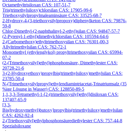
Octamethyltrisiloxan CAS: 107-51-7
Tris(trimethylsiloxy)chlorsilan CAS: 17905-99-6
Triethoxysilylpropylmaleaminsäure CAS: 33525-68-7
2-Hydroxy-4-(3-triethoxysilylpropoxy)diphenylketon CAS: 79876-
59-8
Chlor-Dimethyl-(2-naphthalinyl-2-ethyl)silan CAS: 94847-57-7
(2-Pyrenyl-1-ethyl)dimethylchlorsilan CAS: 105594-64-6
2-(Carbomethoxy)ethyltrimethoxysilan CAS: 76301-00-3
Allyltrimethylsilan CAS: 762-72-1
Monomethyl (ethylenglykol) propyltrimethoxysilan CAS: 65994-
07-2
(2-(Trimethoxysilyl)ethyl)phosphonsäure, Dimethylester CAS:
20728-21-6
3-(2-Hydroxyethoxy)propylbis(trimethylsiloxy)methylsilan CAS:
23785-50-4
N-(Trimethoxysilylpropyl)ethylendiamintriacetat-Trinatriumsalz (35
%ige Lösung in Wasser) CAS: 128850-89-5
1,1,3,3-Tetramethyl-1-[2-(trimethoxysilyl)ethyl]disiloxan CAS:
137407-65-9
[3,3-
Bis(hydroxymethyl)butoxy]propylbis(trimethylsiloxy)methylsilan
CAS: 4262-92-4
2-(Triethoxysilyl)ethylphosphonsäurediethylester CAS: 757-44-8
Spezialsiloxane