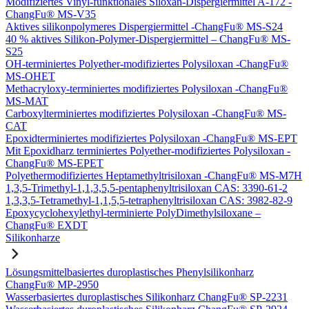
Modifiziertes Vinyl-funktionales Siloxan-Dispergiermittel A-172 -
ChangFu® MS-V35
Aktives silikonpolymeres Dispergiermittel -ChangFu® MS-S24
40 % aktives Silikon-Polymer-Dispergiermittel – ChangFu® MS-
S25
OH-terminiertes Polyether-modifiziertes Polysiloxan -ChangFu®
MS-OHET
Methacryloxy-terminiertes modifiziertes Polysiloxan -ChangFu®
MS-MAT
Carboxylterminiertes modifiziertes Polysiloxan -ChangFu® MS-
CAT
Epoxidterminiertes modifiziertes Polysiloxan -ChangFu® MS-EPT
Mit Epoxidharz terminiertes Polyether-modifiziertes Polysiloxan -
ChangFu® MS-EPET
Polyethermodifiziertes Heptamethyltrisiloxan -ChangFu® MS-M7H
1,3,5-Trimethyl-1,1,3,5,5-pentaphenyltrisiloxan CAS: 3390-61-2
1,3,3,5-Tetramethyl-1,1,5,5-tetraphenyltrisiloxan CAS: 3982-82-9
Epoxycyclohexylethyl-terminierte PolyDimethylsiloxane –
ChangFu® EXDT
Silikonharze
Lösungsmittelbasiertes duroplastisches Phenylsilikonharz
ChangFu® MP-2950
Wasserbasiertes duroplastisches Silikonharz ChangFu® SP-2231