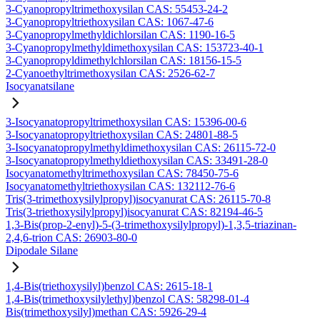
3-Cyanopropyltrimethoxysilan CAS: 55453-24-2
3-Cyanopropyltriethoxysilan CAS: 1067-47-6
3-Cyanopropylmethyldichlorsilan CAS: 1190-16-5
3-Cyanopropylmethyldimethoxysilan CAS: 153723-40-1
3-Cyanopropyldimethylchlorsilan CAS: 18156-15-5
2-Cyanoethyltrimethoxysilan CAS: 2526-62-7
Isocyanatsilane
3-Isocyanatopropyltrimethoxysilan CAS: 15396-00-6
3-Isocyanatopropyltriethoxysilan CAS: 24801-88-5
3-Isocyanatopropylmethyldimethoxysilan CAS: 26115-72-0
3-Isocyanatopropylmethyldiethoxysilan CAS: 33491-28-0
Isocyanatomethyltrimethoxysilan CAS: 78450-75-6
Isocyanatomethyltriethoxysilan CAS: 132112-76-6
Tris(3-trimethoxysilylpropyl)isocyanurat CAS: 26115-70-8
Tris(3-triethoxysilylpropyl)isocyanurat CAS: 82194-46-5
1,3-Bis(prop-2-enyl)-5-(3-trimethoxysilylpropyl)-1,3,5-triazinan-
2,4,6-trion CAS: 26903-80-0
Dipodale Silane
1,4-Bis(triethoxysilyl)benzol CAS: 2615-18-1
1,4-Bis(trimethoxysilylethyl)benzol CAS: 58298-01-4
Bis(trimethoxysilyl)methan CAS: 5926-29-4