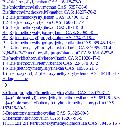
Bis(triethoxysilyl)methan CAS: 18418-72-9
Bis(chlordimethylsilyl)methan CAS: 5357-38-0
Bis(dimethylmethoxysilyl)mathan CAS: 18297-76-2
1,2-Bis(trimethoxysilyl)ethan CAS: 18406-41-2
1,2-Bis(triethoxysilyl)ethan CAS: 16068-37-4
1,6-Bis(trimethoxysilyl)hexan CAS: 87135-01-1
Bis[3-(trimethoxysilyl)propyl]amin CAS: 82985-35-1
Bis[3-(triethoxysilyl)propyl]amin CAS: 13497-18-2
Bis[3-(trimethoxysilyl)propyl]ethylendiamin CAS: 68845-16-9
Bis[3-(triethoxysilyl)propyl]ethylendiamin CAS: 30858-91-4
N,N-Bis(3-Trimethoxysilylpropyl)harnstoff CAS: 18418-53-6
Bis(methyldiethoxysilylpropyl)amin CAS: 31020-47-0
1,4-Bis(triethoxysilylethyl)benzol CAS: 224578-01-2
1,6-Bis(diethoxymethylsilyl)hexan CAS: 18536-21-5
1-(Triethoxysilyl)-2-(diethoxymethylsilyl)ethan CAS: 18418-54-7
Halogensilane
3-Chloropropyltris(trimethylsilyloxy)silan CAS: 18077-31-1
2-[4-(Chlormethyl)phenyl]ethyltrimethoxysilan CAS: 68128-25-6
2-[4-(Chloromethyl)phenyl]ethyltris(trimethylsiloxy)silan CAS:
167426-89-3
3-Brompropyltrimethoxysilan CAS: 51826-90-5
Chlormethyltriethoxysilan CAS: 15267-95-5
1H,1H,2H,2H-Perfluorhexylmethyldichlorsilan CAS: 38436-16-7