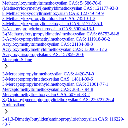
Methacryloxymethyltrimethoxysilan CAS: 54586-78-6
(Methacryloxymethyl)methyldimethoxysilan CAS: 121177-93-3
8-Methacryloxyoctyltrimethoxysilan CAS: 122749-49-9
3-Methacryloxypropyltrichlorsilan CAS: 7351-61-3
3-Methacryloxypropyltriacetoxysilan CAS: 51772-85-1
3-Acetoxypropyltrimethoxysilan CAS: 59004-18-1
3-(Methacryloxy)propyldimethylmethoxysilan CAS: 66753-64-8
3-Acryloxypropyldimethylmethoxysilan CAS: 111918-90-2
Acryloxymethyltrimethoxysilan CAS: 21134-38-3
Acryloxymethylmethyldimethoxysilan CAS: 130865-12-2
Acryloxytriisopropylsilan CAS: 157859-20-6
Mercapto-Silane
3-Mercaptopropyltrimethoxysilan CAS: 4420-74-0
3-Mercaptopropyltriethoxysilan CAS: 14814-09-6
3-Mercaptopropylmethyldimethoxysilan CAS: 31001-77-1
Mercaptomethyltrimethoxysilan CAS: 30817-94-8
Mercaptomethyltriethoxysilan CAS: 60764-83-2
S-(Octanoyl)mercaptopropyltriethoxysilan CAS: 220727-26-4
Aminosilane
3-(1,3-Dimethylbutyliden)aminopropyltriethoxysilan CAS: 116229-
43-7