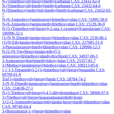
N-(Trimethoxysilylpropyl)methylcarbamat CAS: 23432-62-4
N-(Trimethoxysilylmethyl)methylcarbamat CAS: 23432-64-6
N-[Dimethoxy(methyl)silylmethyl]methylcarbamat CAS: 23432-65-
7
N-(6-Aminohexyl)aminopropyltrimethoxysilan CAS: 51895-58-0
N-(6-Aminohexyl)aminomethyltriethoxysilan CAS: 15129-36-9
N-[5-(Trimethoxysilylpropyl)-2-aza-1-oxopentyl]caprolactam CAS:
106996-32-1
[3-(N,N-Dimethylamino)propyl]trimethoxysilan CAS: 2530-86-1
(3-(N-Ethylamino)isobutyl)trimethoxysilan CAS: 227085-51-0
3-Piperazinopropylmethyldimethoxysilan CAS: 128996-12-3
N-[2-(N-Vinylbenzylamino)ethyl]-3-
aminopropyltrimethoxysilanhydrochlorid CAS: 34937-00-3
3-Aminopropyltris(trimethylsiloxy)silan CAS: 25357-81-7
3-(Methacrylamidopropyl)triethoxysilan CAS: 109213-85-6
1,1,3,3-Tetramethyl-2-(3-(trimethoxysilyl)propyl)guanidin CAS:
69709-01-9
Tris[3-(triethoxysilyl)propyl]amin CAS: 18784-74-2
3-(N,N-Dimethylaminopropyl)aminopropylmethyldimethoxysilan
CAS: 224638-27-1
N-(3-Triethoxysilylpropyl)-4,5-dihydroimidazol CAS: 58068-97-6
3-(Triethoxysilyl)propylasparaginsäurediethylester
3-[2-(2-Aminoethylamino)ethylamino]propylmethyldimethoxysilan
CAS: 99740-64-4
3-(Benzotriazol-1-yl)propyltrimethoxysilan