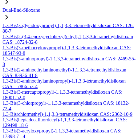
Dual-End-Siloxane
1,3-Bis(3-glycidoxypropyl)-1,1,3,3-tetramethyldisiloxan CAS: 126-
80-7
1,3-Bis[2-(3,4-epoxycyclohexyl)ethyl]-1,1,3,3-tetramethyldisiloxan
CAS: 18724-32-8
1,3-Bis(3-methacryloxypropyl)-1,1,3,3-tetramethyldisiloxan CAS:
18547-93-8
1,3-Bis(3-aminopropyl)-1,1,3,3-tetramethyldisiloxan CAS: 2469-55-
8
1,3-Bis(2-aminoethylaminomethyl)-1,1,3,3-tetramethyldisiloxan
CAS: 83936-41-8
1,3-Bis(3-aminoethylaminopropyl)-1,1,3,3-tetramethyldisiloxan
CAS: 17866-53-4
1,3-Bis(3-mercaptopropyl)-1,1,3,3-tetramethyldisiloxan CAS:
18001-52-0
1,3-Bis(3-chlorpropyl)-1,1,3,3-tetramethyldisiloxan CAS: 18132-
72-4
1,3-Bis(chlormethyl)-1,1,3,3-tetramethyldisiloxan CAS: 2362-10-9
1,3-Bis(heptadecafluordecyl)-1,1,3,3-tetramethyldisiloxan CAS:
129498-18-6
1,3-Bis(3-acryloxypropyl)-1,1,3,3-tetramethyldisiloxan CAS:
17898-71-4