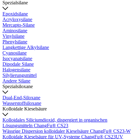
Spezialsilane
Epoxidsilane
Acryloxysilane
Mercapto-Silane
Aminosilane
Vinylsilane
Phenylsilane
Langkettige Alkylsilane
Cyanosilane
Isocyanatsilane
Dipodale Silane
Halogensilane
Silylierungsmittel
Andere Silane
Spezialsiloxane
Dual-End-Siloxane
Wasserstoffsiloxane
Kolloidale Kieselsäure
Kolloidales Siliciumdioxid, dispergiert in organischen
Lösungsmitteln ChangFu® CS23
Wässrige Dispersion kolloidaler Kieselsäure ChangFu® CS23-W
Kolloidale Kieselsäure für UV-Systeme ChangFu® CS23UV