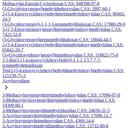
Methacrylat-Epoxid-Cyclosiloxan CAS: 948598-97-8
(3-Glycidyloxypropyl)methyldiethoxysilan CAS: 2897-60-1
2-(3,4-Epoxycyclohexyl)ethyltris(trimethylsiloxy)silan CAS: 90492-
24-3
(3-Glycidoxypropyl)-1,1,3,3-tetramethyldisiloxan CAS: 17980-29-9
3-(2,3-Epoxypropoxy)propylbis(trimethylsiloxy)methylsilan CAS:
7422-52-8
(3-Glycidoxypropyl)pentamethyldisiloxan CAS: 18044-44-5
2-(3,4-Epoxycyclohexyl)ethylbis(trimethylsiloxy)methylsilan CAS:
65842-29-7
[3-(Glycidoxyethoxy)propyl]trimethoxysilan CAS: 118822-75-6
3,5-Bis[2-(3,4-epoxycyclohexyl)ethyl]-1,1,1,3,5,7,7,7-
octamethyltetrasiloxan
Tris[2-(3,4-epoxycyclohexyl)ethyldimethylsiloxy]methylsilan CAS:
121239-71-2
Acryloxysilane
3-Methacryloxypropyltris(trimethylsiloxy)silan CAS: 17096-07-0
3-Methacryloyloxypropylbis(trimethylsiloxy)methylsilan CAS:
19309-90-1
3-Methacryloxypropyldimethylchlorsilan CAS: 24636-31-5
3-Acryloxypropyltris(trimethylsiloxy)silan CAS: 17096-12-7
3-Acryloxypropyltrimethoxysilan CAS: 4369-14-6
3-Acryloxypropylmethyldimethoxysilan CAS: 13732-00-8