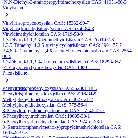
(N,N-Diethyl-3-aminopropyl)trimethoxysilan CAS: 41051-80-3
Vinylsilane
Vinyltriisopropenoxysilan CAS: 15332-99-7
Vinyltris(trimethylsiloxy)silan CAS: 5356-84-3
Vinyldimethylchlorsilan CAS: 1719-58-0
1,3-Divinyl-1,1,3,3-tetramethyldisilazan CAS: 7691-02-3
1,3,5-Trimethyl-1,3,5-trivinylcyclotrisiloxan CAS: 3901-77-7
2,4,6,8-Tetramethyl-2,4,6,8-tetravinylcyclotetrasiloxan CAS: 2554-
06-5
1,3-Divinyl-1,1,3,3-Tetramethoxydisiloxan CAS: 18293-85-1
(4-Vinylphenyl)trimethoxysilan CAS: 18001-13-3
Phenylsilane
Phenyltrisisopropenyloxysilan CAS: 52301-18-5
Phenyltris(trimethylsiloxy)silan CAS: 2116-84-9
Methylphenyldimethoxysilan CAS: 3027-21-2
Methylphenyldiethoxysilan CAS: 775-56-4
3-Phenylpropyldimethylchlorsilan CAS: 17146-09-7
6-Phenylhexyltrichlorsilan CAS: 18035-33-1
6-Phenylhexyldimethylchlorsilan CAS: 97451-53-1
3-(Pentabromphenylmethoxy)propyldimethylchlorsilan CAS:
166546-37-8