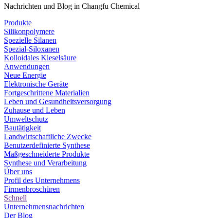
Nachrichten und Blog in Changfu Chemical
Produkte
Silikonpolymere
Spezielle Silanen
Spezial-Siloxanen
Kolloidales Kieselsäure
Anwendungen
Neue Energie
Elektronische Geräte
Fortgeschrittene Materialien
Leben und Gesundheitsversorgung
Zuhause und Leben
Umweltschutz
Bautätigkeit
Landwirtschaftliche Zwecke
Benutzerdefinierte Synthese
Maßgeschneiderte Produkte
Synthese und Verarbeitung
Über uns
Profil des Unternehmens
Firmenbroschüren
Schnell
Unternehmensnachrichten
Der Blog