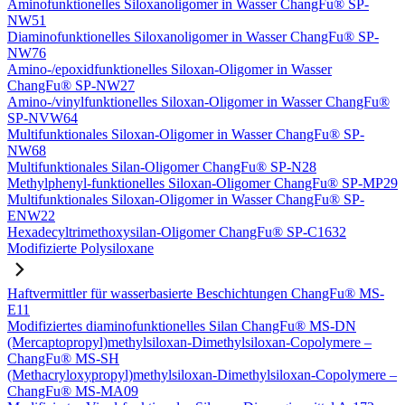
Aminofunktionelles Siloxanoligomer in Wasser ChangFu® SP-
NW51
Diaminofunktionelles Siloxanoligomer in Wasser ChangFu® SP-
NW76
Amino-/epoxidfunktionelles Siloxan-Oligomer in Wasser
ChangFu® SP-NW27
Amino-/vinylfunktionelles Siloxan-Oligomer in Wasser ChangFu®
SP-NVW64
Multifunktionales Siloxan-Oligomer in Wasser ChangFu® SP-
NW68
Multifunktionales Silan-Oligomer ChangFu® SP-N28
Methylphenyl-funktionelles Siloxan-Oligomer ChangFu® SP-MP29
Multifunktionales Siloxan-Oligomer in Wasser ChangFu® SP-
ENW22
Hexadecyltrimethoxysilan-Oligomer ChangFu® SP-C1632
Modifizierte Polysiloxane
Haftvermittler für wasserbasierte Beschichtungen ChangFu® MS-
E11
Modifiziertes diaminofunktionelles Silan ChangFu® MS-DN
(Mercaptopropyl)methylsiloxan-Dimethylsiloxan-Copolymere –
ChangFu® MS-SH
(Methacryloxypropyl)methylsiloxan-Dimethylsiloxan-Copolymere –
ChangFu® MS-MA09