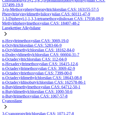
Chlordimethyl[3-(2,3,4,5,6-pentafluorphenyl)propyl]silan CAS:
157499-19-9
3-(p-Methoxyphenyl)propyltrichlorsilan CAS: 163155-57-5
Phenyltris(vinyldimethylsiloxy)silan CAS: 60111-47-9
1,3-Diphenyl-1,1,3,3-tetramethoxydisiloxan CAS: 17938-09-9
Methyldiphenylmethoxysilan CAS: 18407-48-2
Langkettige Alkylsilane
n-Hexyltrimethoxysilan CAS: 3069-19-0
n-Octyltrichlorsilan CAS: 5283-66-9
n-Octyldimethylchlorsilan CAS: 18162-84-0
n-Dodecyldimethylchlorsilan CAS: 66604-31-7
n-Octadecyltrichlorsilan CAS: 112-04-9
n-Hexadecyltrimethoxysilan CAS: 16415-12-6
n-Octadecyltrimethoxysilan CAS: 3069-42-9
n-Octadecyltriethoxysilan CAS: 7399-00-0
n-Octadecyldimethylchlorsilan CAS: 18643-08-8
n-Octadecyldiisobutylchlorsilan CAS: 162578-86-1
n-Butyldimethylmethoxysilan CAS: 64712-50-1
n-Butyldimethylchlorsilan CAS: 1000-50-6
n-Butyltrimethoxysilan CAS: 1067-57-8
Cyanosilane
3-Cyanopropyltrichlorsilan CAS: 1071-27-8