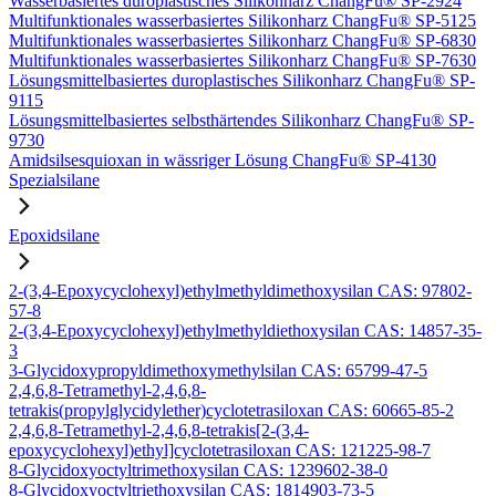
Wasserbasiertes duroplastisches Silikonharz ChangFu® SP-2924
Multifunktionales wasserbasiertes Silikonharz ChangFu® SP-5125
Multifunktionales wasserbasiertes Silikonharz ChangFu® SP-6830
Multifunktionales wasserbasiertes Silikonharz ChangFu® SP-7630
Lösungsmittelbasiertes duroplastisches Silikonharz ChangFu® SP-
9115
Lösungsmittelbasiertes selbsthärtendes Silikonharz ChangFu® SP-
9730
Amidsilsesquioxan in wässriger Lösung ChangFu® SP-4130
Spezialsilane
Epoxidsilane
2-(3,4-Epoxycyclohexyl)ethylmethyldimethoxysilan CAS: 97802-
57-8
2-(3,4-Epoxycyclohexyl)ethylmethyldiethoxysilan CAS: 14857-35-
3
3-Glycidoxypropyldimethoxymethylsilan CAS: 65799-47-5
2,4,6,8-Tetramethyl-2,4,6,8-
tetrakis(propylglycidylether)cyclotetrasiloxan CAS: 60665-85-2
2,4,6,8-Tetramethyl-2,4,6,8-tetrakis[2-(3,4-
epoxycyclohexyl)ethyl]cyclotetrasiloxan CAS: 121225-98-7
8-Glycidoxyoctyltrimethoxysilan CAS: 1239602-38-0
8-Glycidoxyoctyltriethoxysilan CAS: 1814903-73-5