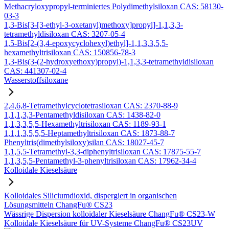
Methacryloxypropyl-terminiertes Polydimethylsiloxan CAS: 58130-
03-3
1,3-Bis[3-[3-ethyl-3-oxetanyl)methoxy]propyl]-1,1,3,3-
tetramethyldisiloxan CAS: 3207-05-4
1,5-Bis[2-(3,4-epoxycyclohexyl)ethyl]-1,1,3,3,5,5-
hexamethyltrisiloxan CAS: 150856-78-3
1,3-Bis(3-(2-hydroxyethoxy)propyl)-1,1,3,3-tetramethyldisiloxan
CAS: 441307-02-4
Wasserstoffsiloxane
2,4,6,8-Tetramethylcyclotetrasiloxan CAS: 2370-88-9
1,1,1,3,3-Pentamethyldisiloxan CAS: 1438-82-0
1,1,3,3,5,5-Hexamethyltrisiloxan CAS: 1189-93-1
1,1,1,3,5,5,5-Heptamethyltrisiloxan CAS: 1873-88-7
Phenyltris(dimethylsiloxy)silan CAS: 18027-45-7
1,1,5,5-Tetramethyl-3,3-diphenyltrisiloxan CAS: 17875-55-7
1,1,3,5,5-Pentamethyl-3-phenyltrisiloxan CAS: 17962-34-4
Kolloidale Kieselsäure
Kolloidales Siliciumdioxid, dispergiert in organischen
Lösungsmitteln ChangFu® CS23
Wässrige Dispersion kolloidaler Kieselsäure ChangFu® CS23-W
Kolloidale Kieselsäure für UV-Systeme ChangFu® CS23UV