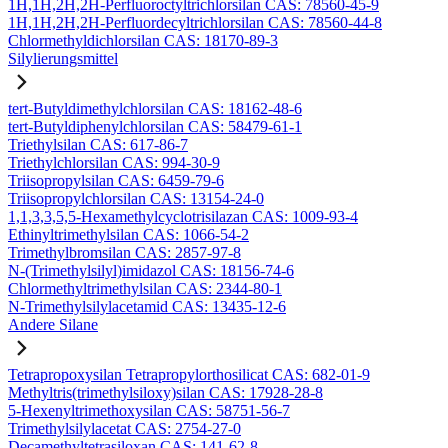
1H,1H,2H,2H-Perfluoroctyltrichlorsilan CAS: 78560-45-9
1H,1H,2H,2H-Perfluordecyltrichlorsilan CAS: 78560-44-8
Chlormethyldichlorsilan CAS: 18170-89-3
Silylierungsmittel
tert-Butyldimethylchlorsilan CAS: 18162-48-6
tert-Butyldiphenylchlorsilan CAS: 58479-61-1
Triethylsilan CAS: 617-86-7
Triethylchlorsilan CAS: 994-30-9
Triisopropylsilan CAS: 6459-79-6
Triisopropylchlorsilan CAS: 13154-24-0
1,1,3,3,5,5-Hexamethylcyclotrisilazan CAS: 1009-93-4
Ethinyltrimethylsilan CAS: 1066-54-2
Trimethylbromsilan CAS: 2857-97-8
N-(Trimethylsilyl)imidazol CAS: 18156-74-6
Chlormethyltrimethylsilan CAS: 2344-80-1
N-Trimethylsilylacetamid CAS: 13435-12-6
Andere Silane
Tetrapropoxysilan Tetrapropylorthosilicat CAS: 682-01-9
Methyltris(trimethylsiloxy)silan CAS: 17928-28-8
5-Hexenyltrimethoxysilan CAS: 58751-56-7
Trimethylsilylacetat CAS: 2754-27-0
Decamethyltetrasiloxan CAS: 141-62-8