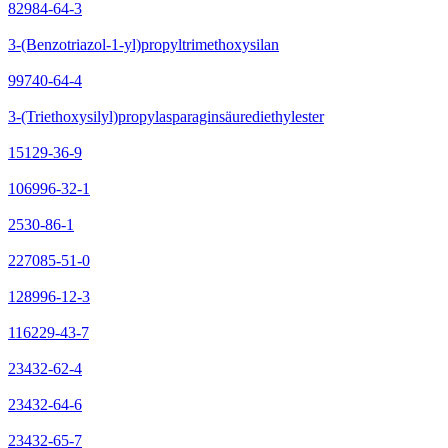
82984-64-3
3-(Benzotriazol-1-yl)propyltrimethoxysilan
99740-64-4
3-(Triethoxysilyl)propylasparaginsäurediethylester
15129-36-9
106996-32-1
2530-86-1
227085-51-0
128996-12-3
116229-43-7
23432-62-4
23432-64-6
23432-65-7