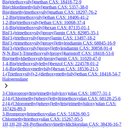
Bis(triethoxysilyl)methan CAS: 18418-72-9
Bis(chlordimethylsilyl)methan CAS: 5357-38-0
Bis(dimethylmethoxysilyl)mathan CAS: 18297-76-2
1,2-Bis(trimethoxysilyl)ethan CAS: 18406-41-2
1,2-Bis(triethoxysilyl)ethan CAS: 16068-37-4
1,6-Bis(trimethoxysilyl)hexan CAS: 87135-01-1
Bis[3-(trimethoxysilyl)propyl]amin CAS: 82985-35-1
Bis[3-(triethoxysilyl)propyl]amin CAS: 13497-18-2
Bis[3-(trimethoxysilyl)propyl]ethylendiamin CAS: 68845-16-9
Bis[3-(triethoxysilyl)propyl]ethylendiamin CAS: 30858-91-4
N,N-Bis(3-Trimethoxysilylpropyl)harnstoff CAS: 18418-53-6
Bis(methyldiethoxysilylpropyl)amin CAS: 31020-47-0
1,4-Bis(triethoxysilylethyl)benzol CAS: 224578-01-2
1,6-Bis(diethoxymethylsilyl)hexan CAS: 18536-21-5
1-(Triethoxysilyl)-2-(diethoxymethylsilyl)ethan CAS: 18418-54-7
Halogensilane
3-Chloropropyltris(trimethylsilyloxy)silan CAS: 18077-31-1
2-[4-(Chlormethyl)phenyl]ethyltrimethoxysilan CAS: 68128-25-6
2-[4-(Chloromethyl)phenyl]ethyltris(trimethylsiloxy)silan CAS:
167426-89-3
3-Brompropyltrimethoxysilan CAS: 51826-90-5
Chlormethyltriethoxysilan CAS: 15267-95-5
1H,1H,2H,2H-Perfluorhexylmethyldichlorsilan CAS: 38436-16-7