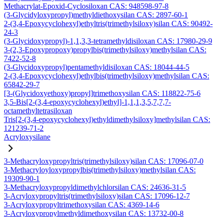
Methacrylat-Epoxid-Cyclosiloxan CAS: 948598-97-8
(3-Glycidyloxypropyl)methyldiethoxysilan CAS: 2897-60-1
2-(3,4-Epoxycyclohexyl)ethyltris(trimethylsiloxy)silan CAS: 90492-
24-3
(3-Glycidoxypropyl)-1,1,3,3-tetramethyldisiloxan CAS: 17980-29-9
3-(2,3-Epoxypropoxy)propylbis(trimethylsiloxy)methylsilan CAS:
7422-52-8
(3-Glycidoxypropyl)pentamethyldisiloxan CAS: 18044-44-5
2-(3,4-Epoxycyclohexyl)ethylbis(trimethylsiloxy)methylsilan CAS:
65842-29-7
[3-(Glycidoxyethoxy)propyl]trimethoxysilan CAS: 118822-75-6
3,5-Bis[2-(3,4-epoxycyclohexyl)ethyl]-1,1,1,3,5,7,7,7-
octamethyltetrasiloxan
Tris[2-(3,4-epoxycyclohexyl)ethyldimethylsiloxy]methylsilan CAS:
121239-71-2
Acryloxysilane
3-Methacryloxypropyltris(trimethylsiloxy)silan CAS: 17096-07-0
3-Methacryloyloxypropylbis(trimethylsiloxy)methylsilan CAS:
19309-90-1
3-Methacryloxypropyldimethylchlorsilan CAS: 24636-31-5
3-Acryloxypropyltris(trimethylsiloxy)silan CAS: 17096-12-7
3-Acryloxypropyltrimethoxysilan CAS: 4369-14-6
3-Acryloxypropylmethyldimethoxysilan CAS: 13732-00-8