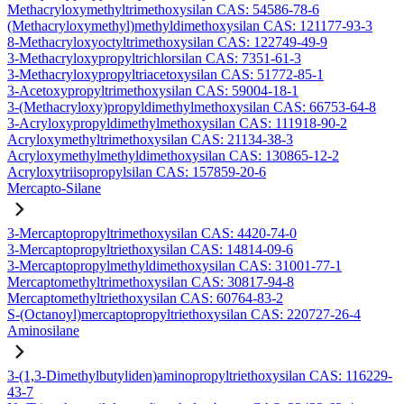
Methacryloxymethyltrimethoxysilan CAS: 54586-78-6
(Methacryloxymethyl)methyldimethoxysilan CAS: 121177-93-3
8-Methacryloxyoctyltrimethoxysilan CAS: 122749-49-9
3-Methacryloxypropyltrichlorsilan CAS: 7351-61-3
3-Methacryloxypropyltriacetoxysilan CAS: 51772-85-1
3-Acetoxypropyltrimethoxysilan CAS: 59004-18-1
3-(Methacryloxy)propyldimethylmethoxysilan CAS: 66753-64-8
3-Acryloxypropyldimethylmethoxysilan CAS: 111918-90-2
Acryloxymethyltrimethoxysilan CAS: 21134-38-3
Acryloxymethylmethyldimethoxysilan CAS: 130865-12-2
Acryloxytriisopropylsilan CAS: 157859-20-6
Mercapto-Silane
3-Mercaptopropyltrimethoxysilan CAS: 4420-74-0
3-Mercaptopropyltriethoxysilan CAS: 14814-09-6
3-Mercaptopropylmethyldimethoxysilan CAS: 31001-77-1
Mercaptomethyltrimethoxysilan CAS: 30817-94-8
Mercaptomethyltriethoxysilan CAS: 60764-83-2
S-(Octanoyl)mercaptopropyltriethoxysilan CAS: 220727-26-4
Aminosilane
3-(1,3-Dimethylbutyliden)aminopropyltriethoxysilan CAS: 116229-
43-7