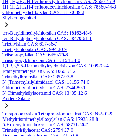
1H,1H,2H,2H-Perfluoroctyltrichlorsilan CAS: 78560-45-9
1H,1H,2H,2H-Perfluordecyltrichlorsilan CAS: 78560-44-8
Chlormethyldichlorsilan CAS: 18170-89-3
Silylierungsmittel
tert-Butyldimethylchlorsilan CAS: 18162-48-6
tert-Butyldiphenylchlorsilan CAS: 58479-61-1
Triethylsilan CAS: 617-86-7
Triethylchlorsilan CAS: 994-30-9
Triisopropylsilan CAS: 6459-79-6
Triisopropylchlorsilan CAS: 13154-24-0
1,1,3,3,5,5-Hexamethylcyclotrisilazan CAS: 1009-93-4
Ethinyltrimethylsilan CAS: 1066-54-2
Trimethylbromsilan CAS: 2857-97-8
N-(Trimethylsilyl)imidazol CAS: 18156-74-6
Chlormethyltrimethylsilan CAS: 2344-80-1
N-Trimethylsilylacetamid CAS: 13435-12-6
Andere Silane
Tetrapropoxysilan Tetrapropylorthosilicat CAS: 682-01-9
Methyltris(trimethylsiloxy)silan CAS: 17928-28-8
5-Hexenyltrimethoxysilan CAS: 58751-56-7
Trimethylsilylacetat CAS: 2754-27-0
Decamethyltetrasiloxan CAS: 141-62-8