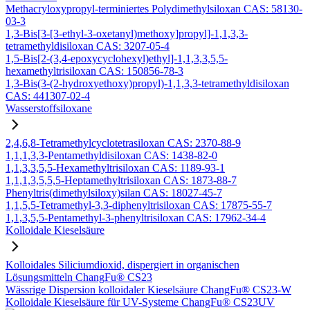
Methacryloxypropyl-terminiertes Polydimethylsiloxan CAS: 58130-
03-3
1,3-Bis[3-[3-ethyl-3-oxetanyl)methoxy]propyl]-1,1,3,3-
tetramethyldisiloxan CAS: 3207-05-4
1,5-Bis[2-(3,4-epoxycyclohexyl)ethyl]-1,1,3,3,5,5-
hexamethyltrisiloxan CAS: 150856-78-3
1,3-Bis(3-(2-hydroxyethoxy)propyl)-1,1,3,3-tetramethyldisiloxan
CAS: 441307-02-4
Wasserstoffsiloxane
2,4,6,8-Tetramethylcyclotetrasiloxan CAS: 2370-88-9
1,1,1,3,3-Pentamethyldisiloxan CAS: 1438-82-0
1,1,3,3,5,5-Hexamethyltrisiloxan CAS: 1189-93-1
1,1,1,3,5,5,5-Heptamethyltrisiloxan CAS: 1873-88-7
Phenyltris(dimethylsiloxy)silan CAS: 18027-45-7
1,1,5,5-Tetramethyl-3,3-diphenyltrisiloxan CAS: 17875-55-7
1,1,3,5,5-Pentamethyl-3-phenyltrisiloxan CAS: 17962-34-4
Kolloidale Kieselsäure
Kolloidales Siliciumdioxid, dispergiert in organischen
Lösungsmitteln ChangFu® CS23
Wässrige Dispersion kolloidaler Kieselsäure ChangFu® CS23-W
Kolloidale Kieselsäure für UV-Systeme ChangFu® CS23UV