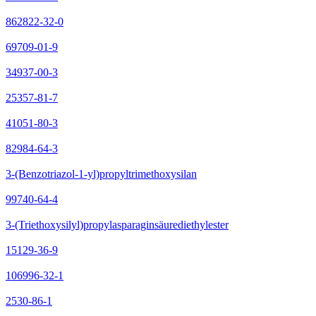
862822-32-0
69709-01-9
34937-00-3
25357-81-7
41051-80-3
82984-64-3
3-(Benzotriazol-1-yl)propyltrimethoxysilan
99740-64-4
3-(Triethoxysilyl)propylasparaginsäurediethylester
15129-36-9
106996-32-1
2530-86-1