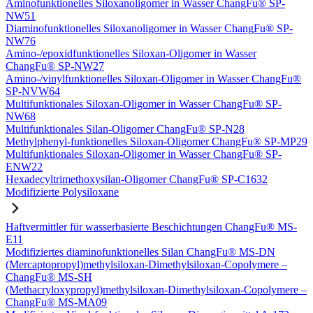
Aminofunktionelles Siloxanoligomer in Wasser ChangFu® SP-
NW51
Diaminofunktionelles Siloxanoligomer in Wasser ChangFu® SP-
NW76
Amino-/epoxidfunktionelles Siloxan-Oligomer in Wasser
ChangFu® SP-NW27
Amino-/vinylfunktionelles Siloxan-Oligomer in Wasser ChangFu®
SP-NVW64
Multifunktionales Siloxan-Oligomer in Wasser ChangFu® SP-
NW68
Multifunktionales Silan-Oligomer ChangFu® SP-N28
Methylphenyl-funktionelles Siloxan-Oligomer ChangFu® SP-MP29
Multifunktionales Siloxan-Oligomer in Wasser ChangFu® SP-
ENW22
Hexadecyltrimethoxysilan-Oligomer ChangFu® SP-C1632
Modifizierte Polysiloxane
Haftvermittler für wasserbasierte Beschichtungen ChangFu® MS-
E11
Modifiziertes diaminofunktionelles Silan ChangFu® MS-DN
(Mercaptopropyl)methylsiloxan-Dimethylsiloxan-Copolymere –
ChangFu® MS-SH
(Methacryloxypropyl)methylsiloxan-Dimethylsiloxan-Copolymere –
ChangFu® MS-MA09