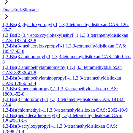
Dual-End-Siloxane
1,3-Bis(3-glycidoxypropyl)-1,1,3,3-tetramethyldisiloxan CAS: 126-
80-7
1,3-Bis[2-(3,4-epoxycyclohexyl)ethyl]-1,1,3,3-tetramethyldisiloxan
CAS: 18724-32-8
1,3-Bis(3-methacryloxypropyl)-1,1,3,3-tetramethyldisiloxan CAS:
18547-93-8
1,3-Bis(3-aminopropyl)-1,1,3,3-tetramethyldisiloxan CAS: 2469-55-
8
1,3-Bis(2-aminoethylaminomethyl)-1,1,3,3-tetramethyldisiloxan
CAS: 83936-41-8
1,3-Bis(3-aminoethylaminopropyl)-1,1,3,3-tetramethyldisiloxan
CAS: 17866-53-4
1,3-Bis(3-mercaptopropyl)-1,1,3,3-tetramethyldisiloxan CAS:
18001-52-0
1,3-Bis(3-chlorpropyl)-1,1,3,3-tetramethyldisiloxan CAS: 18132-
72-4
1,3-Bis(chlormethyl)-1,1,3,3-tetramethyldisiloxan CAS: 2362-10-9
1,3-Bis(heptadecafluordecyl)-1,1,3,3-tetramethyldisiloxan CAS:
129498-18-6
1,3-Bis(3-acryloxypropyl)-1,1,3,3-tetramethyldisiloxan CAS:
17898-71-4