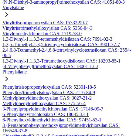
(N,N-Diethyl-3-aminopropyl)trimethoxysilan CAS: 41051-80-3
Vinylsilane
Vinyltriisopropenoxysilan CAS: 15332-99-7
Vinyltris(trimethylsiloxy)silan CAS: 5356-84-3
Vinyldimethylchlorsilan CAS: 1719-58-0
1,3-Divinyl-1,1,3,3-tetramethyldisilazan CAS: 7691-02-3
1,3,5-Trimethyl-1,3,5-trivinylcyclotrisiloxan CAS: 3901-77-7
2,4,6,8-Tetramethyl-2,4,6,8-tetravinylcyclotetrasiloxan CAS: 2554-
06-5
1,3-Divinyl-1,1,3,3-Tetramethoxydisiloxan CAS: 18293-85-1
(4-Vinylphenyl)trimethoxysilan CAS: 18001-13-3
Phenylsilane
Phenyltrisisopropenyloxysilan CAS: 52301-18-5
Phenyltris(trimethylsiloxy)silan CAS: 2116-84-9
Methylphenyldimethoxysilan CAS: 3027-21-2
Methylphenyldiethoxysilan CAS: 775-56-4
3-Phenylpropyldimethylchlorsilan CAS: 17146-09-7
6-Phenylhexyltrichlorsilan CAS: 18035-33-1
6-Phenylhexyldimethylchlorsilan CAS: 97451-53-1
3-(Pentabromphenylmethoxy)propyldimethylchlorsilan CAS:
166546-37-8