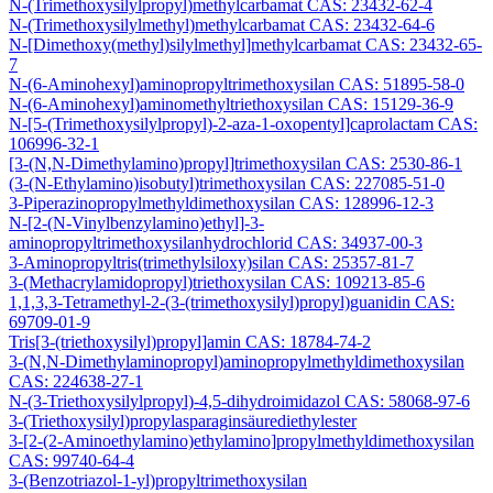
N-(Trimethoxysilylpropyl)methylcarbamat CAS: 23432-62-4
N-(Trimethoxysilylmethyl)methylcarbamat CAS: 23432-64-6
N-[Dimethoxy(methyl)silylmethyl]methylcarbamat CAS: 23432-65-
7
N-(6-Aminohexyl)aminopropyltrimethoxysilan CAS: 51895-58-0
N-(6-Aminohexyl)aminomethyltriethoxysilan CAS: 15129-36-9
N-[5-(Trimethoxysilylpropyl)-2-aza-1-oxopentyl]caprolactam CAS:
106996-32-1
[3-(N,N-Dimethylamino)propyl]trimethoxysilan CAS: 2530-86-1
(3-(N-Ethylamino)isobutyl)trimethoxysilan CAS: 227085-51-0
3-Piperazinopropylmethyldimethoxysilan CAS: 128996-12-3
N-[2-(N-Vinylbenzylamino)ethyl]-3-
aminopropyltrimethoxysilanhydrochlorid CAS: 34937-00-3
3-Aminopropyltris(trimethylsiloxy)silan CAS: 25357-81-7
3-(Methacrylamidopropyl)triethoxysilan CAS: 109213-85-6
1,1,3,3-Tetramethyl-2-(3-(trimethoxysilyl)propyl)guanidin CAS:
69709-01-9
Tris[3-(triethoxysilyl)propyl]amin CAS: 18784-74-2
3-(N,N-Dimethylaminopropyl)aminopropylmethyldimethoxysilan
CAS: 224638-27-1
N-(3-Triethoxysilylpropyl)-4,5-dihydroimidazol CAS: 58068-97-6
3-(Triethoxysilyl)propylasparaginsäurediethylester
3-[2-(2-Aminoethylamino)ethylamino]propylmethyldimethoxysilan
CAS: 99740-64-4
3-(Benzotriazol-1-yl)propyltrimethoxysilan