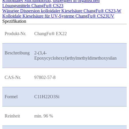
Kolloidales Siliciumdioxid, dispergiert in organischen
Lösungsmitteln ChangFu® CS23
Wässrige Dispersion kolloidaler Kieselsäure ChangFu® CS23-W
Kolloidale Kieselsäure für UV-Systeme ChangFu® CS23UV
Spezifikation
Produkt-Nr.
ChangFu® EX22
Beschreibung
2-(3,4-
Epoxycyclohexyl)ethylmethyldimethoxysilan
CAS-Nr.
97802-57-8
Formel
C11H22O3Si
Reinheit
min. 96 %