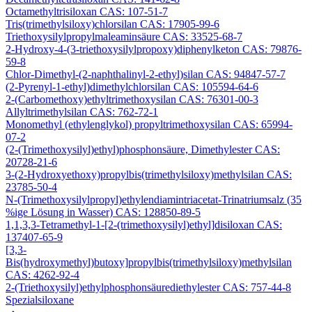
Octamethyltrisiloxan CAS: 107-51-7
Tris(trimethylsiloxy)chlorsilan CAS: 17905-99-6
Triethoxysilylpropylmaleaminsäure CAS: 33525-68-7
2-Hydroxy-4-(3-triethoxysilylpropoxy)diphenylketon CAS: 79876-
59-8
Chlor-Dimethyl-(2-naphthalinyl-2-ethyl)silan CAS: 94847-57-7
(2-Pyrenyl-1-ethyl)dimethylchlorsilan CAS: 105594-64-6
2-(Carbomethoxy)ethyltrimethoxysilan CAS: 76301-00-3
Allyltrimethylsilan CAS: 762-72-1
Monomethyl (ethylenglykol) propyltrimethoxysilan CAS: 65994-
07-2
(2-(Trimethoxysilyl)ethyl)phosphonsäure, Dimethylester CAS:
20728-21-6
3-(2-Hydroxyethoxy)propylbis(trimethylsiloxy)methylsilan CAS:
23785-50-4
N-(Trimethoxysilylpropyl)ethylendiamintriacetat-Trinatriumsalz (35
%ige Lösung in Wasser) CAS: 128850-89-5
1,1,3,3-Tetramethyl-1-[2-(trimethoxysilyl)ethyl]disiloxan CAS:
137407-65-9
[3,3-
Bis(hydroxymethyl)butoxy]propylbis(trimethylsiloxy)methylsilan
CAS: 4262-92-4
2-(Triethoxysilyl)ethylphosphonsäurediethylester CAS: 757-44-8
Spezialsiloxane