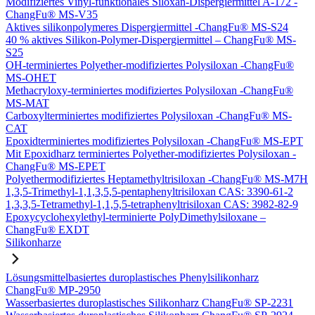
Modifiziertes Vinyl-funktionales Siloxan-Dispergiermittel A-172 -
ChangFu® MS-V35
Aktives silikonpolymeres Dispergiermittel -ChangFu® MS-S24
40 % aktives Silikon-Polymer-Dispergiermittel – ChangFu® MS-
S25
OH-terminiertes Polyether-modifiziertes Polysiloxan -ChangFu®
MS-OHET
Methacryloxy-terminiertes modifiziertes Polysiloxan -ChangFu®
MS-MAT
Carboxylterminiertes modifiziertes Polysiloxan -ChangFu® MS-
CAT
Epoxidterminiertes modifiziertes Polysiloxan -ChangFu® MS-EPT
Mit Epoxidharz terminiertes Polyether-modifiziertes Polysiloxan -
ChangFu® MS-EPET
Polyethermodifiziertes Heptamethyltrisiloxan -ChangFu® MS-M7H
1,3,5-Trimethyl-1,1,3,5,5-pentaphenyltrisiloxan CAS: 3390-61-2
1,3,3,5-Tetramethyl-1,1,5,5-tetraphenyltrisiloxan CAS: 3982-82-9
Epoxycyclohexylethyl-terminierte PolyDimethylsiloxane –
ChangFu® EXDT
Silikonharze
Lösungsmittelbasiertes duroplastisches Phenylsilikonharz
ChangFu® MP-2950
Wasserbasiertes duroplastisches Silikonharz ChangFu® SP-2231