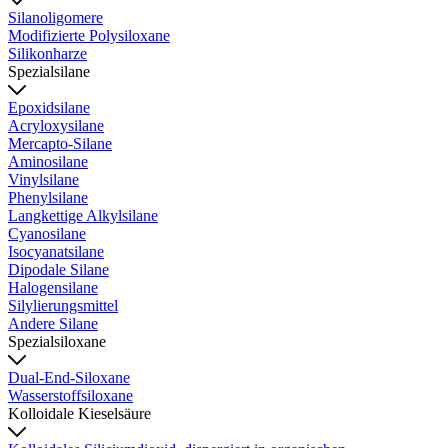
Silanoligomere
Modifizierte Polysiloxane
Silikonharze
Spezialsilane
Epoxidsilane
Acryloxysilane
Mercapto-Silane
Aminosilane
Vinylsilane
Phenylsilane
Langkettige Alkylsilane
Cyanosilane
Isocyanatsilane
Dipodale Silane
Halogensilane
Silylierungsmittel
Andere Silane
Spezialsiloxane
Dual-End-Siloxane
Wasserstoffsiloxane
Kolloidale Kieselsäure