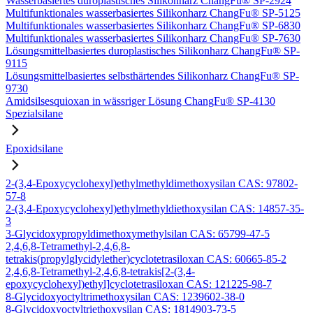
Wasserbasiertes duroplastisches Silikonharz ChangFu® SP-2924
Multifunktionales wasserbasiertes Silikonharz ChangFu® SP-5125
Multifunktionales wasserbasiertes Silikonharz ChangFu® SP-6830
Multifunktionales wasserbasiertes Silikonharz ChangFu® SP-7630
Lösungsmittelbasiertes duroplastisches Silikonharz ChangFu® SP-
9115
Lösungsmittelbasiertes selbsthärtendes Silikonharz ChangFu® SP-
9730
Amidsilsesquioxan in wässriger Lösung ChangFu® SP-4130
Spezialsilane
Epoxidsilane
2-(3,4-Epoxycyclohexyl)ethylmethyldimethoxysilan CAS: 97802-
57-8
2-(3,4-Epoxycyclohexyl)ethylmethyldiethoxysilan CAS: 14857-35-
3
3-Glycidoxypropyldimethoxymethylsilan CAS: 65799-47-5
2,4,6,8-Tetramethyl-2,4,6,8-
tetrakis(propylglycidylether)cyclotetrasiloxan CAS: 60665-85-2
2,4,6,8-Tetramethyl-2,4,6,8-tetrakis[2-(3,4-
epoxycyclohexyl)ethyl]cyclotetrasiloxan CAS: 121225-98-7
8-Glycidoxyoctyltrimethoxysilan CAS: 1239602-38-0
8-Glycidoxyoctyltriethoxysilan CAS: 1814903-73-5