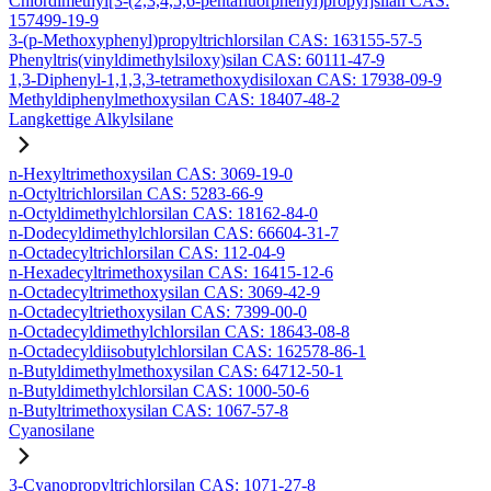
Chlordimethyl[3-(2,3,4,5,6-pentafluorphenyl)propyl]silan CAS:
157499-19-9
3-(p-Methoxyphenyl)propyltrichlorsilan CAS: 163155-57-5
Phenyltris(vinyldimethylsiloxy)silan CAS: 60111-47-9
1,3-Diphenyl-1,1,3,3-tetramethoxydisiloxan CAS: 17938-09-9
Methyldiphenylmethoxysilan CAS: 18407-48-2
Langkettige Alkylsilane
n-Hexyltrimethoxysilan CAS: 3069-19-0
n-Octyltrichlorsilan CAS: 5283-66-9
n-Octyldimethylchlorsilan CAS: 18162-84-0
n-Dodecyldimethylchlorsilan CAS: 66604-31-7
n-Octadecyltrichlorsilan CAS: 112-04-9
n-Hexadecyltrimethoxysilan CAS: 16415-12-6
n-Octadecyltrimethoxysilan CAS: 3069-42-9
n-Octadecyltriethoxysilan CAS: 7399-00-0
n-Octadecyldimethylchlorsilan CAS: 18643-08-8
n-Octadecyldiisobutylchlorsilan CAS: 162578-86-1
n-Butyldimethylmethoxysilan CAS: 64712-50-1
n-Butyldimethylchlorsilan CAS: 1000-50-6
n-Butyltrimethoxysilan CAS: 1067-57-8
Cyanosilane
3-Cyanopropyltrichlorsilan CAS: 1071-27-8