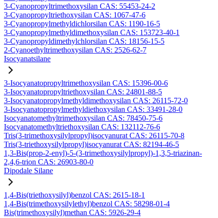
3-Cyanopropyltrimethoxysilan CAS: 55453-24-2
3-Cyanopropyltriethoxysilan CAS: 1067-47-6
3-Cyanopropylmethyldichlorsilan CAS: 1190-16-5
3-Cyanopropylmethyldimethoxysilan CAS: 153723-40-1
3-Cyanopropyldimethylchlorsilan CAS: 18156-15-5
2-Cyanoethyltrimethoxysilan CAS: 2526-62-7
Isocyanatsilane
3-Isocyanatopropyltrimethoxysilan CAS: 15396-00-6
3-Isocyanatopropyltriethoxysilan CAS: 24801-88-5
3-Isocyanatopropylmethyldimethoxysilan CAS: 26115-72-0
3-Isocyanatopropylmethyldiethoxysilan CAS: 33491-28-0
Isocyanatomethyltrimethoxysilan CAS: 78450-75-6
Isocyanatomethyltriethoxysilan CAS: 132112-76-6
Tris(3-trimethoxysilylpropyl)isocyanurat CAS: 26115-70-8
Tris(3-triethoxysilylpropyl)isocyanurat CAS: 82194-46-5
1,3-Bis(prop-2-enyl)-5-(3-trimethoxysilylpropyl)-1,3,5-triazinan-
2,4,6-trion CAS: 26903-80-0
Dipodale Silane
1,4-Bis(triethoxysilyl)benzol CAS: 2615-18-1
1,4-Bis(trimethoxysilylethyl)benzol CAS: 58298-01-4
Bis(trimethoxysilyl)methan CAS: 5926-29-4