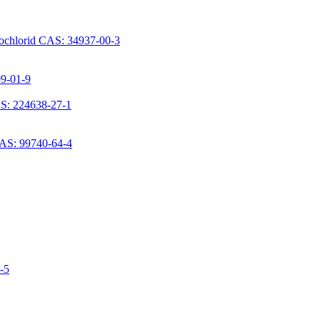
rochlorid CAS: 34937-00-3
09-01-9
S: 224638-27-1
CAS: 99740-64-4
6-5