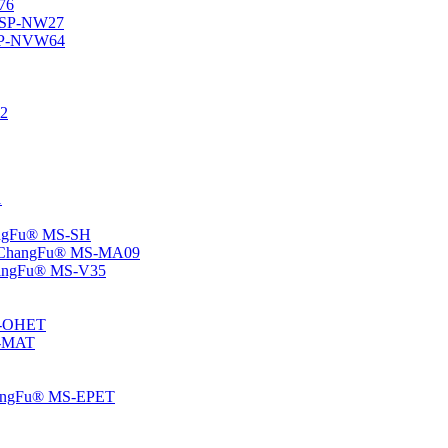
76
® SP-NW27
® SP-NVW64
22
1
hangFu® MS-SH
e – ChangFu® MS-MA09
-ChangFu® MS-V35
MS-OHET
MS-MAT
-ChangFu® MS-EPET