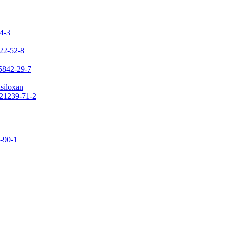
24-3
422-52-8
65842-29-7
asiloxan
121239-71-2
9-90-1