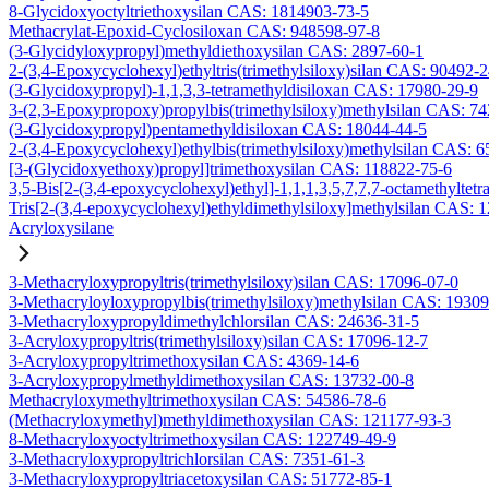
8-Glycidoxyoctyltriethoxysilan CAS: 1814903-73-5
Methacrylat-Epoxid-Cyclosiloxan CAS: 948598-97-8
(3-Glycidyloxypropyl)methyldiethoxysilan CAS: 2897-60-1
2-(3,4-Epoxycyclohexyl)ethyltris(trimethylsiloxy)silan CAS: 90492-
(3-Glycidoxypropyl)-1,1,3,3-tetramethyldisiloxan CAS: 17980-29-9
3-(2,3-Epoxypropoxy)propylbis(trimethylsiloxy)methylsilan CAS: 7
(3-Glycidoxypropyl)pentamethyldisiloxan CAS: 18044-44-5
2-(3,4-Epoxycyclohexyl)ethylbis(trimethylsiloxy)methylsilan CAS: 
[3-(Glycidoxyethoxy)propyl]trimethoxysilan CAS: 118822-75-6
3,5-Bis[2-(3,4-epoxycyclohexyl)ethyl]-1,1,1,3,5,7,7,7-octamethyltetr
Tris[2-(3,4-epoxycyclohexyl)ethyldimethylsiloxy]methylsilan CAS: 
Acryloxysilane
3-Methacryloxypropyltris(trimethylsiloxy)silan CAS: 17096-07-0
3-Methacryloyloxypropylbis(trimethylsiloxy)methylsilan CAS: 1930
3-Methacryloxypropyldimethylchlorsilan CAS: 24636-31-5
3-Acryloxypropyltris(trimethylsiloxy)silan CAS: 17096-12-7
3-Acryloxypropyltrimethoxysilan CAS: 4369-14-6
3-Acryloxypropylmethyldimethoxysilan CAS: 13732-00-8
Methacryloxymethyltrimethoxysilan CAS: 54586-78-6
(Methacryloxymethyl)methyldimethoxysilan CAS: 121177-93-3
8-Methacryloxyoctyltrimethoxysilan CAS: 122749-49-9
3-Methacryloxypropyltrichlorsilan CAS: 7351-61-3
3-Methacryloxypropyltriacetoxysilan CAS: 51772-85-1