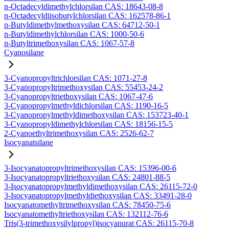
n-Octadecyldimethylchlorsilan CAS: 18643-08-8
n-Octadecyldiisobutylchlorsilan CAS: 162578-86-1
n-Butyldimethylmethoxysilan CAS: 64712-50-1
n-Butyldimethylchlorsilan CAS: 1000-50-6
n-Butyltrimethoxysilan CAS: 1067-57-8
Cyanosilane
3-Cyanopropyltrichlorsilan CAS: 1071-27-8
3-Cyanopropyltrimethoxysilan CAS: 55453-24-2
3-Cyanopropyltriethoxysilan CAS: 1067-47-6
3-Cyanopropylmethyldichlorsilan CAS: 1190-16-5
3-Cyanopropylmethyldimethoxysilan CAS: 153723-40-1
3-Cyanopropyldimethylchlorsilan CAS: 18156-15-5
2-Cyanoethyltrimethoxysilan CAS: 2526-62-7
Isocyanatsilane
3-Isocyanatopropyltrimethoxysilan CAS: 15396-00-6
3-Isocyanatopropyltriethoxysilan CAS: 24801-88-5
3-Isocyanatopropylmethyldimethoxysilan CAS: 26115-72-0
3-Isocyanatopropylmethyldiethoxysilan CAS: 33491-28-0
Isocyanatomethyltrimethoxysilan CAS: 78450-75-6
Isocyanatomethyltriethoxysilan CAS: 132112-76-6
Tris(3-trimethoxysilylpropyl)isocyanurat CAS: 26115-70-8