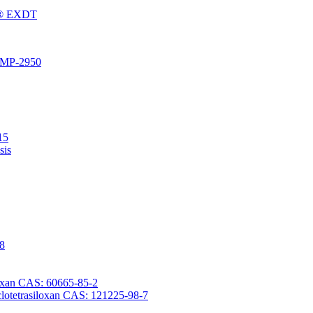
Fu® EXDT
® MP-2950
15
sis
-8
iloxan CAS: 60665-85-2
yclotetrasiloxan CAS: 121225-98-7