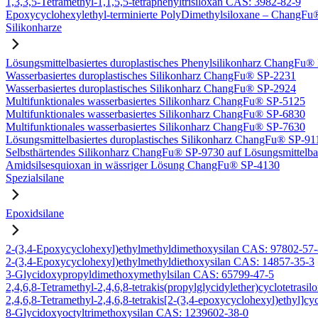
1,3,3,5-Tetramethyl-1,1,5,5-tetraphenyltrisiloxan CAS: 3982-82-9
Epoxycyclohexylethyl-terminierte PolyDimethylsiloxane – Chang
Silikonharze
Lösungsmittelbasiertes duroplastisches Phenylsilikonharz ChangFu
Wasserbasiertes duroplastisches Silikonharz ChangFu® SP-2231
Wasserbasiertes duroplastisches Silikonharz ChangFu® SP-2924
Multifunktionales wasserbasiertes Silikonharz ChangFu® SP-5125
Multifunktionales wasserbasiertes Silikonharz ChangFu® SP-6830
Multifunktionales wasserbasiertes Silikonharz ChangFu® SP-7630
Lösungsmittelbasiertes duroplastisches Silikonharz ChangFu® SP-91
Selbsthärtendes Silikonharz ChangFu® SP-9730 auf Lösungsmittelba
Amidsilsesquioxan in wässriger Lösung ChangFu® SP-4130
Spezialsilane
Epoxidsilane
2-(3,4-Epoxycyclohexyl)ethylmethyldimethoxysilan CAS: 97802-57
2-(3,4-Epoxycyclohexyl)ethylmethyldiethoxysilan CAS: 14857-35-3
3-Glycidoxypropyldimethoxymethylsilan CAS: 65799-47-5
2,4,6,8-Tetramethyl-2,4,6,8-tetrakis(propylglycidylether)cyclotetras
2,4,6,8-Tetramethyl-2,4,6,8-tetrakis[2-(3,4-epoxycyclohexyl)ethyl]c
8-Glycidoxyoctyltrimethoxysilan CAS: 1239602-38-0