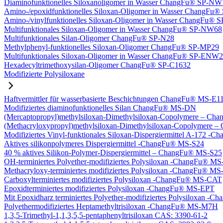
Diaminofunktionelles Siloxanoligomer in Wasser ChangFu® SP-NW
Amino-/epoxidfunktionelles Siloxan-Oligomer in Wasser ChangFu
Amino-/vinylfunktionelles Siloxan-Oligomer in Wasser ChangFu
Multifunktionales Siloxan-Oligomer in Wasser ChangFu® SP-NW68
Multifunktionales Silan-Oligomer ChangFu® SP-N28
Methylphenyl-funktionelles Siloxan-Oligomer ChangFu® SP-MP29
Multifunktionales Siloxan-Oligomer in Wasser ChangFu® SP-ENW
Hexadecyltrimethoxysilan-Oligomer ChangFu® SP-C1632
Modifizierte Polysiloxane
Haftvermittler für wasserbasierte Beschichtungen ChangFu® MS-E1
Modifiziertes diaminofunktionelles Silan ChangFu® MS-DN
(Mercaptopropyl)methylsiloxan-Dimethylsiloxan-Copolymere – C
(Methacryloxypropyl)methylsiloxan-Dimethylsiloxan-Copolymer
Modifiziertes Vinyl-funktionales Siloxan-Dispergiermittel A-172 
Aktives silikonpolymeres Dispergiermittel -ChangFu® MS-S24
40 % aktives Silikon-Polymer-Dispergiermittel – ChangFu® MS-S25
OH-terminiertes Polyether-modifiziertes Polysiloxan -ChangFu® 
Methacryloxy-terminiertes modifiziertes Polysiloxan -ChangFu® 
Carboxylterminiertes modifiziertes Polysiloxan -ChangFu® MS-CAT
Epoxidterminiertes modifiziertes Polysiloxan -ChangFu® MS-EPT
Mit Epoxidharz terminiertes Polyether-modifiziertes Polysiloxan 
Polyethermodifiziertes Heptamethyltrisiloxan -ChangFu® MS-M7H
1,3,5-Trimethyl-1,1,3,5,5-pentaphenyltrisiloxan CAS: 3390-61-2