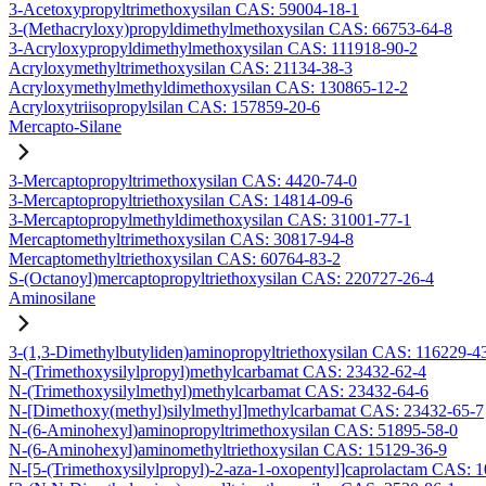
3-Acetoxypropyltrimethoxysilan CAS: 59004-18-1
3-(Methacryloxy)propyldimethylmethoxysilan CAS: 66753-64-8
3-Acryloxypropyldimethylmethoxysilan CAS: 111918-90-2
Acryloxymethyltrimethoxysilan CAS: 21134-38-3
Acryloxymethylmethyldimethoxysilan CAS: 130865-12-2
Acryloxytriisopropylsilan CAS: 157859-20-6
Mercapto-Silane
3-Mercaptopropyltrimethoxysilan CAS: 4420-74-0
3-Mercaptopropyltriethoxysilan CAS: 14814-09-6
3-Mercaptopropylmethyldimethoxysilan CAS: 31001-77-1
Mercaptomethyltrimethoxysilan CAS: 30817-94-8
Mercaptomethyltriethoxysilan CAS: 60764-83-2
S-(Octanoyl)mercaptopropyltriethoxysilan CAS: 220727-26-4
Aminosilane
3-(1,3-Dimethylbutyliden)aminopropyltriethoxysilan CAS: 116229-4
N-(Trimethoxysilylpropyl)methylcarbamat CAS: 23432-62-4
N-(Trimethoxysilylmethyl)methylcarbamat CAS: 23432-64-6
N-[Dimethoxy(methyl)silylmethyl]methylcarbamat CAS: 23432-65-7
N-(6-Aminohexyl)aminopropyltrimethoxysilan CAS: 51895-58-0
N-(6-Aminohexyl)aminomethyltriethoxysilan CAS: 15129-36-9
N-[5-(Trimethoxysilylpropyl)-2-aza-1-oxopentyl]caprolactam CAS: 