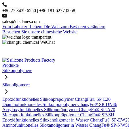
+86 27 8439 6550 | +86 181 6277 0058
sales@cfsilanes.com
Vom Labor zu Leben: Die Welt zum Besseren verändern
Besuchen Sie unsere chinesische Website
Produkte
Silikonpolymere
Silanoligomere
Epoxidfunktionelles Silikonpräpolymer ChangFu® SP-E20
Diaminofunktionelles Silikonpräpolymer ChangFu® SP-DN46
Acryloxyfunktionelles Silikonpräpolymer ChangFu® SP-A70
Mercapto funktionelles Silikonpräpolymer ChangFu® SP-SH
Epoxidfunktionelles Siloxanoligomer in Wasser ChangFu® SP-EW2
Aminofunktionelles Siloxanoligomer in Wasser ChangFu® SP-NW5