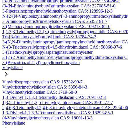
[3-(N,N-Dimethylamino)propyl]trimethoxysilan CAS: 2530-86-1
(3-(N-Ethylamino)isobutyl)trimethoxysilan CAS: 227085-51-0
3-Piperazinopropylmethyldimethoxysilan CAS: 128996-12-3
N-[2-(N-Vinylbenzylamino)ethyl]-3-aminopropyltrimethoxysilanhyd
3-Aminopropyltris(trimethylsiloxy)silan CAS: 25357-81-7
3-(Methacrylamidopropyl)triethoxysilan CAS: 109213-85-6
1,1,3,3-Tetramethyl-2-(3-(trimethoxysilyl)propyl)guanidin CAS: 697
Tris[3-(triethoxysilyl)propyl]amin CAS: 18784-74-2
3-(N,N-Dimethylaminopropyl)aminopropylmethyldimethoxysilan CA
N-(3-Triethoxysilylpropyl)-4,5-dihydroimidazol CAS: 58068-97-6
3-(Triethoxysilyl)propylasparaginsäurediethylester
3-[2-(2-Aminoethylamino)ethylamino]propylmethyldimethoxysilan 
3-(Benzotriazol-1-yl)propyltrimethoxysilan
Vinylsilane
Vinyltriisopropenoxysilan CAS: 15332-99-7
Vinyltris(trimethylsiloxy)silan CAS: 5356-84-3
Vinyldimethylchlorsilan CAS: 1719-58-0
1,3-Divinyl-1,1,3,3-tetramethyldisilazan CAS: 7691-02-3
1,3,5-Trimethyl-1,3,5-trivinylcyclotrisiloxan CAS: 3901-77-7
2,4,6,8-Tetramethyl-2,4,6,8-tetravinylcyclotetrasiloxan CAS: 2554-0
1,3-Divinyl-1,1,3,3-Tetramethoxydisiloxan CAS: 18293-85-1
(4-Vinylphenyl)trimethoxysilan CAS: 18001-13-3
Phenylsilane