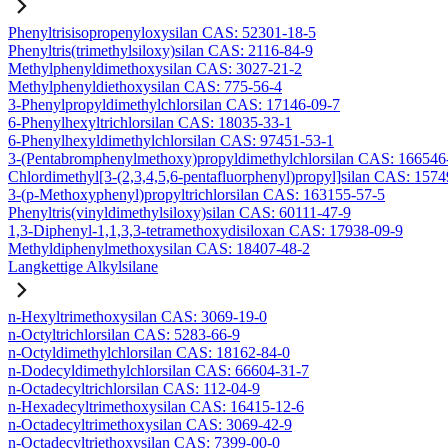
Phenyltrisisopropenyloxysilan CAS: 52301-18-5
Phenyltris(trimethylsiloxy)silan CAS: 2116-84-9
Methylphenyldimethoxysilan CAS: 3027-21-2
Methylphenyldiethoxysilan CAS: 775-56-4
3-Phenylpropyldimethylchlorsilan CAS: 17146-09-7
6-Phenylhexyltrichlorsilan CAS: 18035-33-1
6-Phenylhexyldimethylchlorsilan CAS: 97451-53-1
3-(Pentabromphenylmethoxy)propyldimethylchlorsilan CAS: 166546
Chlordimethyl[3-(2,3,4,5,6-pentafluorphenyl)propyl]silan CAS: 157
3-(p-Methoxyphenyl)propyltrichlorsilan CAS: 163155-57-5
Phenyltris(vinyldimethylsiloxy)silan CAS: 60111-47-9
1,3-Diphenyl-1,1,3,3-tetramethoxydisiloxan CAS: 17938-09-9
Methyldiphenylmethoxysilan CAS: 18407-48-2
Langkettige Alkylsilane
n-Hexyltrimethoxysilan CAS: 3069-19-0
n-Octyltrichlorsilan CAS: 5283-66-9
n-Octyldimethylchlorsilan CAS: 18162-84-0
n-Dodecyldimethylchlorsilan CAS: 66604-31-7
n-Octadecyltrichlorsilan CAS: 112-04-9
n-Hexadecyltrimethoxysilan CAS: 16415-12-6
n-Octadecyltrimethoxysilan CAS: 3069-42-9
n-Octadecyltriethoxysilan CAS: 7399-00-0