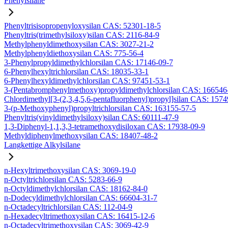
Phenylsilane
Phenyltrisisopropenyloxysilan CAS: 52301-18-5
Phenyltris(trimethylsiloxy)silan CAS: 2116-84-9
Methylphenyldimethoxysilan CAS: 3027-21-2
Methylphenyldiethoxysilan CAS: 775-56-4
3-Phenylpropyldimethylchlorsilan CAS: 17146-09-7
6-Phenylhexyltrichlorsilan CAS: 18035-33-1
6-Phenylhexyldimethylchlorsilan CAS: 97451-53-1
3-(Pentabromphenylmethoxy)propyldimethylchlorsilan CAS: 166546
Chlordimethyl[3-(2,3,4,5,6-pentafluorphenyl)propyl]silan CAS: 157
3-(p-Methoxyphenyl)propyltrichlorsilan CAS: 163155-57-5
Phenyltris(vinyldimethylsiloxy)silan CAS: 60111-47-9
1,3-Diphenyl-1,1,3,3-tetramethoxydisiloxan CAS: 17938-09-9
Methyldiphenylmethoxysilan CAS: 18407-48-2
Langkettige Alkylsilane
n-Hexyltrimethoxysilan CAS: 3069-19-0
n-Octyltrichlorsilan CAS: 5283-66-9
n-Octyldimethylchlorsilan CAS: 18162-84-0
n-Dodecyldimethylchlorsilan CAS: 66604-31-7
n-Octadecyltrichlorsilan CAS: 112-04-9
n-Hexadecyltrimethoxysilan CAS: 16415-12-6
n-Octadecyltrimethoxysilan CAS: 3069-42-9