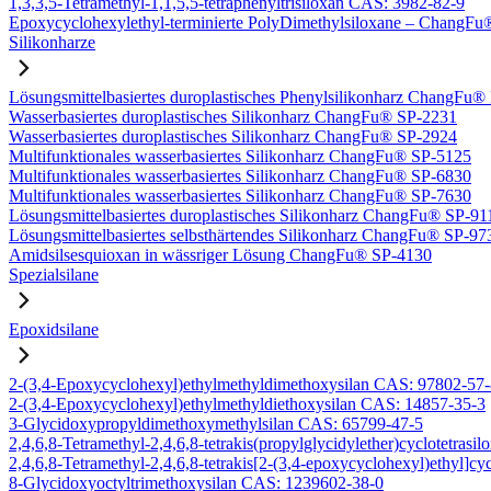
1,3,3,5-Tetramethyl-1,1,5,5-tetraphenyltrisiloxan CAS: 3982-82-9
Epoxycyclohexylethyl-terminierte PolyDimethylsiloxane – Chang
Silikonharze
Lösungsmittelbasiertes duroplastisches Phenylsilikonharz ChangFu
Wasserbasiertes duroplastisches Silikonharz ChangFu® SP-2231
Wasserbasiertes duroplastisches Silikonharz ChangFu® SP-2924
Multifunktionales wasserbasiertes Silikonharz ChangFu® SP-5125
Multifunktionales wasserbasiertes Silikonharz ChangFu® SP-6830
Multifunktionales wasserbasiertes Silikonharz ChangFu® SP-7630
Lösungsmittelbasiertes duroplastisches Silikonharz ChangFu® SP-91
Lösungsmittelbasiertes selbsthärtendes Silikonharz ChangFu® SP-97
Amidsilsesquioxan in wässriger Lösung ChangFu® SP-4130
Spezialsilane
Epoxidsilane
2-(3,4-Epoxycyclohexyl)ethylmethyldimethoxysilan CAS: 97802-57
2-(3,4-Epoxycyclohexyl)ethylmethyldiethoxysilan CAS: 14857-35-3
3-Glycidoxypropyldimethoxymethylsilan CAS: 65799-47-5
2,4,6,8-Tetramethyl-2,4,6,8-tetrakis(propylglycidylether)cyclotetras
2,4,6,8-Tetramethyl-2,4,6,8-tetrakis[2-(3,4-epoxycyclohexyl)ethyl]c
8-Glycidoxyoctyltrimethoxysilan CAS: 1239602-38-0