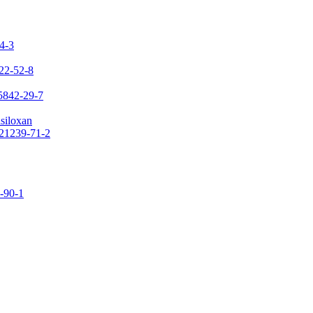
24-3
422-52-8
65842-29-7
asiloxan
121239-71-2
9-90-1