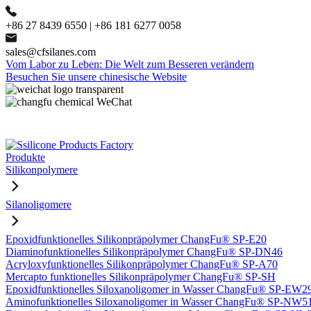
+86 27 8439 6550 | +86 181 6277 0058
sales@cfsilanes.com
Vom Labor zu Leben: Die Welt zum Besseren verändern
Besuchen Sie unsere chinesische Website
Produkte
Silikonpolymere
Silanoligomere
Epoxidfunktionelles Silikonpräpolymer ChangFu® SP-E20
Diaminofunktionelles Silikonpräpolymer ChangFu® SP-DN46
Acryloxyfunktionelles Silikonpräpolymer ChangFu® SP-A70
Mercapto funktionelles Silikonpräpolymer ChangFu® SP-SH
Epoxidfunktionelles Siloxanoligomer in Wasser ChangFu® SP-EW2
Aminofunktionelles Siloxanoligomer in Wasser ChangFu® SP-NW5