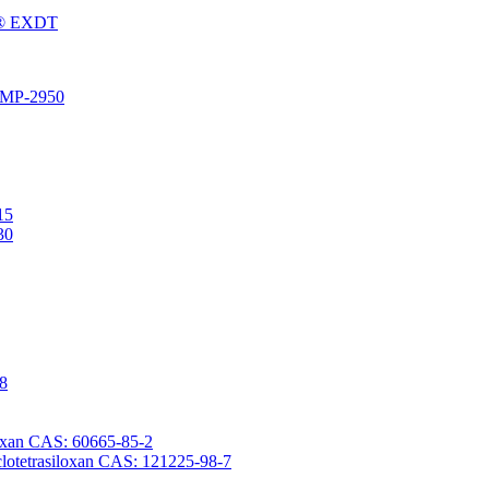
Fu® EXDT
® MP-2950
15
30
-8
iloxan CAS: 60665-85-2
yclotetrasiloxan CAS: 121225-98-7