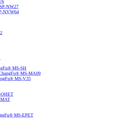
76
® SP-NW27
® SP-NVW64
22
1
hangFu® MS-SH
e – ChangFu® MS-MA09
-ChangFu® MS-V35
MS-OHET
MS-MAT
-ChangFu® MS-EPET