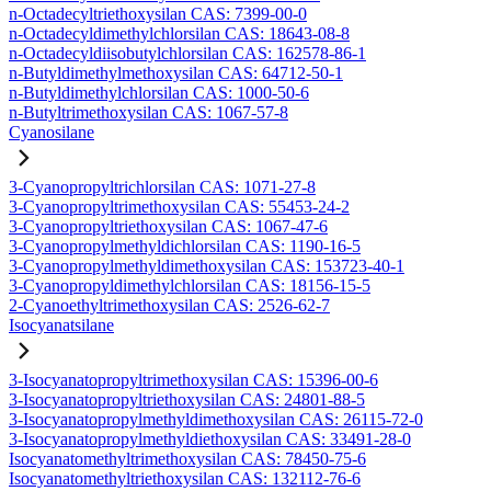
n-Octadecyltriethoxysilan CAS: 7399-00-0
n-Octadecyldimethylchlorsilan CAS: 18643-08-8
n-Octadecyldiisobutylchlorsilan CAS: 162578-86-1
n-Butyldimethylmethoxysilan CAS: 64712-50-1
n-Butyldimethylchlorsilan CAS: 1000-50-6
n-Butyltrimethoxysilan CAS: 1067-57-8
Cyanosilane
3-Cyanopropyltrichlorsilan CAS: 1071-27-8
3-Cyanopropyltrimethoxysilan CAS: 55453-24-2
3-Cyanopropyltriethoxysilan CAS: 1067-47-6
3-Cyanopropylmethyldichlorsilan CAS: 1190-16-5
3-Cyanopropylmethyldimethoxysilan CAS: 153723-40-1
3-Cyanopropyldimethylchlorsilan CAS: 18156-15-5
2-Cyanoethyltrimethoxysilan CAS: 2526-62-7
Isocyanatsilane
3-Isocyanatopropyltrimethoxysilan CAS: 15396-00-6
3-Isocyanatopropyltriethoxysilan CAS: 24801-88-5
3-Isocyanatopropylmethyldimethoxysilan CAS: 26115-72-0
3-Isocyanatopropylmethyldiethoxysilan CAS: 33491-28-0
Isocyanatomethyltrimethoxysilan CAS: 78450-75-6
Isocyanatomethyltriethoxysilan CAS: 132112-76-6