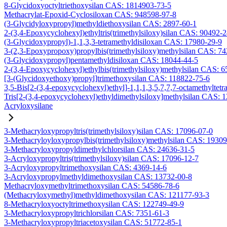
8-Glycidoxyoctyltriethoxysilan CAS: 1814903-73-5
Methacrylat-Epoxid-Cyclosiloxan CAS: 948598-97-8
(3-Glycidyloxypropyl)methyldiethoxysilan CAS: 2897-60-1
2-(3,4-Epoxycyclohexyl)ethyltris(trimethylsiloxy)silan CAS: 90492-
(3-Glycidoxypropyl)-1,1,3,3-tetramethyldisiloxan CAS: 17980-29-9
3-(2,3-Epoxypropoxy)propylbis(trimethylsiloxy)methylsilan CAS: 7
(3-Glycidoxypropyl)pentamethyldisiloxan CAS: 18044-44-5
2-(3,4-Epoxycyclohexyl)ethylbis(trimethylsiloxy)methylsilan CAS: 
[3-(Glycidoxyethoxy)propyl]trimethoxysilan CAS: 118822-75-6
3,5-Bis[2-(3,4-epoxycyclohexyl)ethyl]-1,1,1,3,5,7,7,7-octamethyltetr
Tris[2-(3,4-epoxycyclohexyl)ethyldimethylsiloxy]methylsilan CAS: 
Acryloxysilane
3-Methacryloxypropyltris(trimethylsiloxy)silan CAS: 17096-07-0
3-Methacryloyloxypropylbis(trimethylsiloxy)methylsilan CAS: 1930
3-Methacryloxypropyldimethylchlorsilan CAS: 24636-31-5
3-Acryloxypropyltris(trimethylsiloxy)silan CAS: 17096-12-7
3-Acryloxypropyltrimethoxysilan CAS: 4369-14-6
3-Acryloxypropylmethyldimethoxysilan CAS: 13732-00-8
Methacryloxymethyltrimethoxysilan CAS: 54586-78-6
(Methacryloxymethyl)methyldimethoxysilan CAS: 121177-93-3
8-Methacryloxyoctyltrimethoxysilan CAS: 122749-49-9
3-Methacryloxypropyltrichlorsilan CAS: 7351-61-3
3-Methacryloxypropyltriacetoxysilan CAS: 51772-85-1