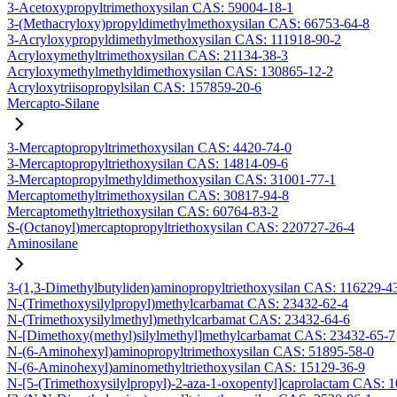
3-Acetoxypropyltrimethoxysilan CAS: 59004-18-1
3-(Methacryloxy)propyldimethylmethoxysilan CAS: 66753-64-8
3-Acryloxypropyldimethylmethoxysilan CAS: 111918-90-2
Acryloxymethyltrimethoxysilan CAS: 21134-38-3
Acryloxymethylmethyldimethoxysilan CAS: 130865-12-2
Acryloxytriisopropylsilan CAS: 157859-20-6
Mercapto-Silane
3-Mercaptopropyltrimethoxysilan CAS: 4420-74-0
3-Mercaptopropyltriethoxysilan CAS: 14814-09-6
3-Mercaptopropylmethyldimethoxysilan CAS: 31001-77-1
Mercaptomethyltrimethoxysilan CAS: 30817-94-8
Mercaptomethyltriethoxysilan CAS: 60764-83-2
S-(Octanoyl)mercaptopropyltriethoxysilan CAS: 220727-26-4
Aminosilane
3-(1,3-Dimethylbutyliden)aminopropyltriethoxysilan CAS: 116229-4
N-(Trimethoxysilylpropyl)methylcarbamat CAS: 23432-62-4
N-(Trimethoxysilylmethyl)methylcarbamat CAS: 23432-64-6
N-[Dimethoxy(methyl)silylmethyl]methylcarbamat CAS: 23432-65-7
N-(6-Aminohexyl)aminopropyltrimethoxysilan CAS: 51895-58-0
N-(6-Aminohexyl)aminomethyltriethoxysilan CAS: 15129-36-9
N-[5-(Trimethoxysilylpropyl)-2-aza-1-oxopentyl]caprolactam CAS: 