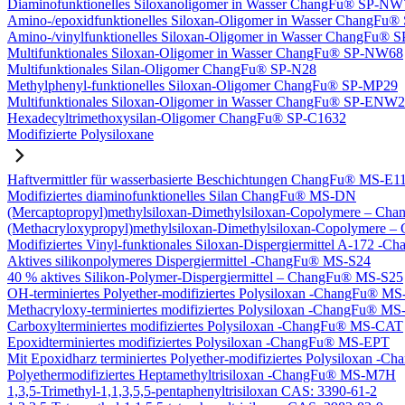
Diaminofunktionelles Siloxanoligomer in Wasser ChangFu® SP-NW
Amino-/epoxidfunktionelles Siloxan-Oligomer in Wasser ChangFu
Amino-/vinylfunktionelles Siloxan-Oligomer in Wasser ChangFu
Multifunktionales Siloxan-Oligomer in Wasser ChangFu® SP-NW68
Multifunktionales Silan-Oligomer ChangFu® SP-N28
Methylphenyl-funktionelles Siloxan-Oligomer ChangFu® SP-MP29
Multifunktionales Siloxan-Oligomer in Wasser ChangFu® SP-ENW
Hexadecyltrimethoxysilan-Oligomer ChangFu® SP-C1632
Modifizierte Polysiloxane
Haftvermittler für wasserbasierte Beschichtungen ChangFu® MS-E1
Modifiziertes diaminofunktionelles Silan ChangFu® MS-DN
(Mercaptopropyl)methylsiloxan-Dimethylsiloxan-Copolymere – C
(Methacryloxypropyl)methylsiloxan-Dimethylsiloxan-Copolymer
Modifiziertes Vinyl-funktionales Siloxan-Dispergiermittel A-172 
Aktives silikonpolymeres Dispergiermittel -ChangFu® MS-S24
40 % aktives Silikon-Polymer-Dispergiermittel – ChangFu® MS-S25
OH-terminiertes Polyether-modifiziertes Polysiloxan -ChangFu® 
Methacryloxy-terminiertes modifiziertes Polysiloxan -ChangFu® 
Carboxylterminiertes modifiziertes Polysiloxan -ChangFu® MS-CAT
Epoxidterminiertes modifiziertes Polysiloxan -ChangFu® MS-EPT
Mit Epoxidharz terminiertes Polyether-modifiziertes Polysiloxan 
Polyethermodifiziertes Heptamethyltrisiloxan -ChangFu® MS-M7H
1,3,5-Trimethyl-1,1,3,5,5-pentaphenyltrisiloxan CAS: 3390-61-2