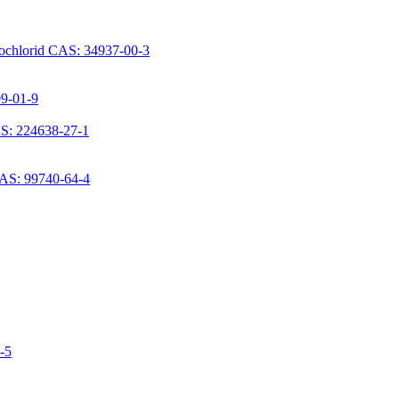
rochlorid CAS: 34937-00-3
09-01-9
S: 224638-27-1
CAS: 99740-64-4
6-5