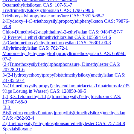
Octamethyltrisiloxan CAS: 107-51-7
Tris(trimethylsiloxy)chlorsilan CAS: 17905-99-6
Triethoxysilylpropylmaleaminsäure CAS: 33525-68-7
2-Hydroxy-4-(3-triethoxysilylpropoxy)diphenylketon CAS: 79876-
59-8
Chlor-Dimethyl-(2-naphthalinyl-2-ethyl)silan CAS: 94847-57-7
(2-Pyrenyl-1-ethyl)dimethylchlorsilan CAS: 105594-64-6
2-(Carbomethoxy)ethyltrimethoxysilan CAS: 76301-00-3
Allyltrimethylsilan CAS: 762-72-1
Monomethyl (ethylenglykol) propyltrimethoxysilan CAS: 65994-
07-2
(2-(Trimethoxysilyl)ethyl)phosphonsäure, Dimethylester CAS:
20728-21-6
3-(2-Hydroxyethoxy)propylbis(trimethylsiloxy)methylsilan CAS:
23785-50-4
N-(Trimethoxysilylpropyl)ethylendiamintriacetat-Trinatriumsalz (35
%ige Lösung in Wasser) CAS: 128850-89-5
1,1,3,3-Tetramethyl-1-[2-(trimethoxysilyl)ethyl]disiloxan CAS:
137407-65-9
[3,3-
Bis(hydroxymethyl)butoxy]propylbis(trimethylsiloxy)methylsilan
CAS: 4262-92-4
2-(Triethoxysilyl)ethylphosphonsäurediethylester CAS: 757-44-8
Spezialsiloxane