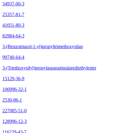
34937-00-3
25357-81-7
41051-80-3
82984-64-3
3-(Benzotriazol-1-yl)propyltrimethoxysilan
99740-64-4
3-(Triethoxysilyl)propylasparaginsäurediethylester
15129-36-9
106996-32-1
2530-86-1
227085-51-0
128996-12-3
116229-43-7