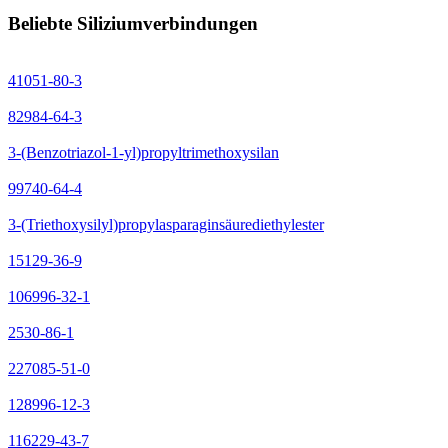
Beliebte Siliziumverbindungen
41051-80-3
82984-64-3
3-(Benzotriazol-1-yl)propyltrimethoxysilan
99740-64-4
3-(Triethoxysilyl)propylasparaginsäurediethylester
15129-36-9
106996-32-1
2530-86-1
227085-51-0
128996-12-3
116229-43-7