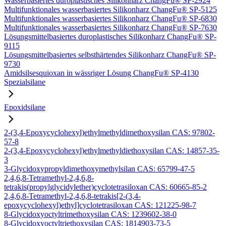
Wasserbasiertes duroplastisches Silikonharz ChangFu® SP-2924
Multifunktionales wasserbasiertes Silikonharz ChangFu® SP-5125
Multifunktionales wasserbasiertes Silikonharz ChangFu® SP-6830
Multifunktionales wasserbasiertes Silikonharz ChangFu® SP-7630
Lösungsmittelbasiertes duroplastisches Silikonharz ChangFu® SP-
9115
Lösungsmittelbasiertes selbsthärtendes Silikonharz ChangFu® SP-
9730
Amidsilsesquioxan in wässriger Lösung ChangFu® SP-4130
Spezialsilane
Epoxidsilane
2-(3,4-Epoxycyclohexyl)ethylmethyldimethoxysilan CAS: 97802-
57-8
2-(3,4-Epoxycyclohexyl)ethylmethyldiethoxysilan CAS: 14857-35-
3
3-Glycidoxypropyldimethoxymethylsilan CAS: 65799-47-5
2,4,6,8-Tetramethyl-2,4,6,8-
tetrakis(propylglycidylether)cyclotetrasiloxan CAS: 60665-85-2
2,4,6,8-Tetramethyl-2,4,6,8-tetrakis[2-(3,4-
epoxycyclohexyl)ethyl]cyclotetrasiloxan CAS: 121225-98-7
8-Glycidoxyoctyltrimethoxysilan CAS: 1239602-38-0
8-Glycidoxyoctyltriethoxysilan CAS: 1814903-73-5