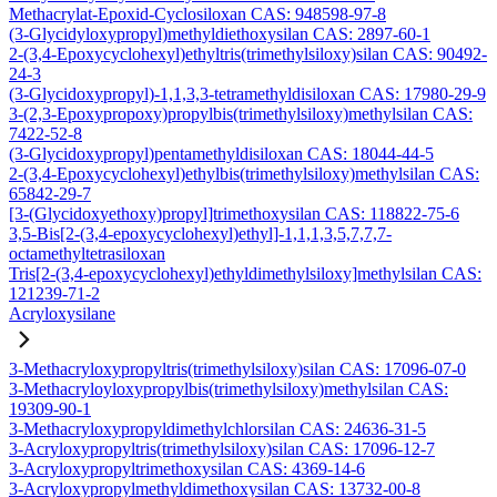
Methacrylat-Epoxid-Cyclosiloxan CAS: 948598-97-8
(3-Glycidyloxypropyl)methyldiethoxysilan CAS: 2897-60-1
2-(3,4-Epoxycyclohexyl)ethyltris(trimethylsiloxy)silan CAS: 90492-
24-3
(3-Glycidoxypropyl)-1,1,3,3-tetramethyldisiloxan CAS: 17980-29-9
3-(2,3-Epoxypropoxy)propylbis(trimethylsiloxy)methylsilan CAS:
7422-52-8
(3-Glycidoxypropyl)pentamethyldisiloxan CAS: 18044-44-5
2-(3,4-Epoxycyclohexyl)ethylbis(trimethylsiloxy)methylsilan CAS:
65842-29-7
[3-(Glycidoxyethoxy)propyl]trimethoxysilan CAS: 118822-75-6
3,5-Bis[2-(3,4-epoxycyclohexyl)ethyl]-1,1,1,3,5,7,7,7-
octamethyltetrasiloxan
Tris[2-(3,4-epoxycyclohexyl)ethyldimethylsiloxy]methylsilan CAS:
121239-71-2
Acryloxysilane
3-Methacryloxypropyltris(trimethylsiloxy)silan CAS: 17096-07-0
3-Methacryloyloxypropylbis(trimethylsiloxy)methylsilan CAS:
19309-90-1
3-Methacryloxypropyldimethylchlorsilan CAS: 24636-31-5
3-Acryloxypropyltris(trimethylsiloxy)silan CAS: 17096-12-7
3-Acryloxypropyltrimethoxysilan CAS: 4369-14-6
3-Acryloxypropylmethyldimethoxysilan CAS: 13732-00-8