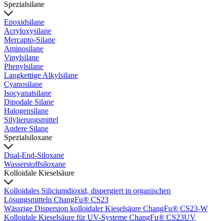
Spezialsilane
Epoxidsilane
Acryloxysilane
Mercapto-Silane
Aminosilane
Vinylsilane
Phenylsilane
Langkettige Alkylsilane
Cyanosilane
Isocyanatsilane
Dipodale Silane
Halogensilane
Silylierungsmittel
Andere Silane
Spezialsiloxane
Dual-End-Siloxane
Wasserstoffsiloxane
Kolloidale Kieselsäure
Kolloidales Siliciumdioxid, dispergiert in organischen
Lösungsmitteln ChangFu® CS23
Wässrige Dispersion kolloidaler Kieselsäure ChangFu® CS23-W
Kolloidale Kieselsäure für UV-Systeme ChangFu® CS23UV