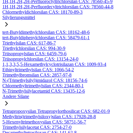
1H,1H,2H,2H-Perfluoroctyltrichlorsilan CAS: 78560-45-9
1H,1H,2H,2H-Perfluordecyltrichlorsilan CAS: 78560-44-8
Chlormethyldichlorsilan CAS: 18170-89-3
Silylierungsmittel
tert-Butyldimethylchlorsilan CAS: 18162-48-6
tert-Butyldiphenylchlorsilan CAS: 58479-61-1
Triethylsilan CAS: 617-86-7
Triethylchlorsilan CAS: 994-30-9
Triisopropylsilan CAS: 6459-79-6
Triisopropylchlorsilan CAS: 13154-24-0
1,1,3,3,5,5-Hexamethylcyclotrisilazan CAS: 1009-93-4
Ethinyltrimethylsilan CAS: 1066-54-2
Trimethylbromsilan CAS: 2857-97-8
N-(Trimethylsilyl)imidazol CAS: 18156-74-6
Chlormethyltrimethylsilan CAS: 2344-80-1
N-Trimethylsilylacetamid CAS: 13435-12-6
Andere Silane
Tetrapropoxysilan Tetrapropylorthosilicat CAS: 682-01-9
Methyltris(trimethylsiloxy)silan CAS: 17928-28-8
5-Hexenyltrimethoxysilan CAS: 58751-56-7
Trimethylsilylacetat CAS: 2754-27-0
Decamethyltetrasiloxan CAS: 141-62-8