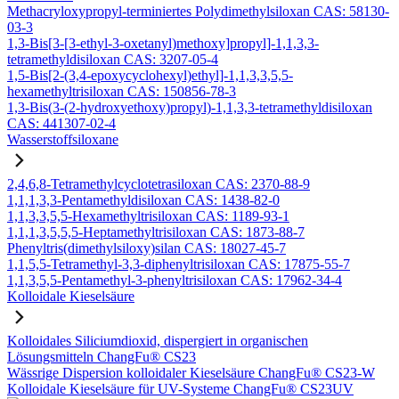
Methacryloxypropyl-terminiertes Polydimethylsiloxan CAS: 58130-
03-3
1,3-Bis[3-[3-ethyl-3-oxetanyl)methoxy]propyl]-1,1,3,3-
tetramethyldisiloxan CAS: 3207-05-4
1,5-Bis[2-(3,4-epoxycyclohexyl)ethyl]-1,1,3,3,5,5-
hexamethyltrisiloxan CAS: 150856-78-3
1,3-Bis(3-(2-hydroxyethoxy)propyl)-1,1,3,3-tetramethyldisiloxan
CAS: 441307-02-4
Wasserstoffsiloxane
2,4,6,8-Tetramethylcyclotetrasiloxan CAS: 2370-88-9
1,1,1,3,3-Pentamethyldisiloxan CAS: 1438-82-0
1,1,3,3,5,5-Hexamethyltrisiloxan CAS: 1189-93-1
1,1,1,3,5,5,5-Heptamethyltrisiloxan CAS: 1873-88-7
Phenyltris(dimethylsiloxy)silan CAS: 18027-45-7
1,1,5,5-Tetramethyl-3,3-diphenyltrisiloxan CAS: 17875-55-7
1,1,3,5,5-Pentamethyl-3-phenyltrisiloxan CAS: 17962-34-4
Kolloidale Kieselsäure
Kolloidales Siliciumdioxid, dispergiert in organischen
Lösungsmitteln ChangFu® CS23
Wässrige Dispersion kolloidaler Kieselsäure ChangFu® CS23-W
Kolloidale Kieselsäure für UV-Systeme ChangFu® CS23UV