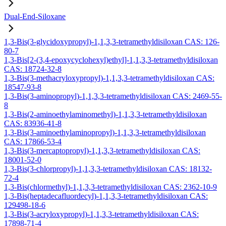
Dual-End-Siloxane
1,3-Bis(3-glycidoxypropyl)-1,1,3,3-tetramethyldisiloxan CAS: 126-
80-7
1,3-Bis[2-(3,4-epoxycyclohexyl)ethyl]-1,1,3,3-tetramethyldisiloxan
CAS: 18724-32-8
1,3-Bis(3-methacryloxypropyl)-1,1,3,3-tetramethyldisiloxan CAS:
18547-93-8
1,3-Bis(3-aminopropyl)-1,1,3,3-tetramethyldisiloxan CAS: 2469-55-
8
1,3-Bis(2-aminoethylaminomethyl)-1,1,3,3-tetramethyldisiloxan
CAS: 83936-41-8
1,3-Bis(3-aminoethylaminopropyl)-1,1,3,3-tetramethyldisiloxan
CAS: 17866-53-4
1,3-Bis(3-mercaptopropyl)-1,1,3,3-tetramethyldisiloxan CAS:
18001-52-0
1,3-Bis(3-chlorpropyl)-1,1,3,3-tetramethyldisiloxan CAS: 18132-
72-4
1,3-Bis(chlormethyl)-1,1,3,3-tetramethyldisiloxan CAS: 2362-10-9
1,3-Bis(heptadecafluordecyl)-1,1,3,3-tetramethyldisiloxan CAS:
129498-18-6
1,3-Bis(3-acryloxypropyl)-1,1,3,3-tetramethyldisiloxan CAS:
17898-71-4