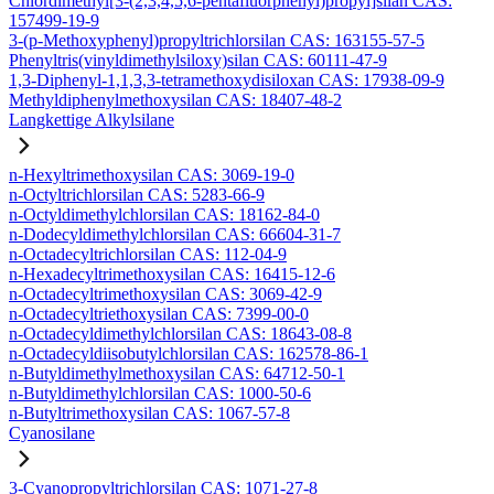
Chlordimethyl[3-(2,3,4,5,6-pentafluorphenyl)propyl]silan CAS:
157499-19-9
3-(p-Methoxyphenyl)propyltrichlorsilan CAS: 163155-57-5
Phenyltris(vinyldimethylsiloxy)silan CAS: 60111-47-9
1,3-Diphenyl-1,1,3,3-tetramethoxydisiloxan CAS: 17938-09-9
Methyldiphenylmethoxysilan CAS: 18407-48-2
Langkettige Alkylsilane
n-Hexyltrimethoxysilan CAS: 3069-19-0
n-Octyltrichlorsilan CAS: 5283-66-9
n-Octyldimethylchlorsilan CAS: 18162-84-0
n-Dodecyldimethylchlorsilan CAS: 66604-31-7
n-Octadecyltrichlorsilan CAS: 112-04-9
n-Hexadecyltrimethoxysilan CAS: 16415-12-6
n-Octadecyltrimethoxysilan CAS: 3069-42-9
n-Octadecyltriethoxysilan CAS: 7399-00-0
n-Octadecyldimethylchlorsilan CAS: 18643-08-8
n-Octadecyldiisobutylchlorsilan CAS: 162578-86-1
n-Butyldimethylmethoxysilan CAS: 64712-50-1
n-Butyldimethylchlorsilan CAS: 1000-50-6
n-Butyltrimethoxysilan CAS: 1067-57-8
Cyanosilane
3-Cyanopropyltrichlorsilan CAS: 1071-27-8