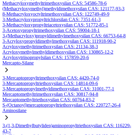
Methacryloxymethyltrimethoxysilan CAS: 54586-78-6
(Methacryloxymethyl)methyldimethoxysilan CAS: 121177-93-3
8-Methacryloxyoctyltrimethoxysilan CAS: 122749-49-9
3-Methacryloxypropyltrichlorsilan CAS: 7351-61-3
3-Methacryloxypropyltriacetoxysilan CAS: 51772-85-1
3-Acetoxypropyltrimethoxysilan CAS: 59004-18-1
3-(Methacryloxy)propyldimethylmethoxysilan CAS: 66753-64-8
3-Acryloxypropyldimethylmethoxysilan CAS: 111918-90-2
Acryloxymethyltrimethoxysilan CAS: 21134-38-3
Acryloxymethylmethyldimethoxysilan CAS: 130865-12-2
Acryloxytriisopropylsilan CAS: 157859-20-6
Mercapto-Silane
3-Mercaptopropyltrimethoxysilan CAS: 4420-74-0
3-Mercaptopropyltriethoxysilan CAS: 14814-09-6
3-Mercaptopropylmethyldimethoxysilan CAS: 31001-77-1
Mercaptomethyltrimethoxysilan CAS: 30817-94-8
Mercaptomethyltriethoxysilan CAS: 60764-83-2
S-(Octanoyl)mercaptopropyltriethoxysilan CAS: 220727-26-4
Aminosilane
3-(1,3-Dimethylbutyliden)aminopropyltriethoxysilan CAS: 116229-
43-7