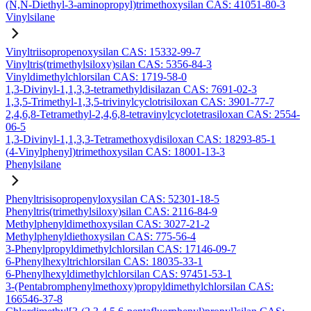
(N,N-Diethyl-3-aminopropyl)trimethoxysilan CAS: 41051-80-3
Vinylsilane
Vinyltriisopropenoxysilan CAS: 15332-99-7
Vinyltris(trimethylsiloxy)silan CAS: 5356-84-3
Vinyldimethylchlorsilan CAS: 1719-58-0
1,3-Divinyl-1,1,3,3-tetramethyldisilazan CAS: 7691-02-3
1,3,5-Trimethyl-1,3,5-trivinylcyclotrisiloxan CAS: 3901-77-7
2,4,6,8-Tetramethyl-2,4,6,8-tetravinylcyclotetrasiloxan CAS: 2554-
06-5
1,3-Divinyl-1,1,3,3-Tetramethoxydisiloxan CAS: 18293-85-1
(4-Vinylphenyl)trimethoxysilan CAS: 18001-13-3
Phenylsilane
Phenyltrisisopropenyloxysilan CAS: 52301-18-5
Phenyltris(trimethylsiloxy)silan CAS: 2116-84-9
Methylphenyldimethoxysilan CAS: 3027-21-2
Methylphenyldiethoxysilan CAS: 775-56-4
3-Phenylpropyldimethylchlorsilan CAS: 17146-09-7
6-Phenylhexyltrichlorsilan CAS: 18035-33-1
6-Phenylhexyldimethylchlorsilan CAS: 97451-53-1
3-(Pentabromphenylmethoxy)propyldimethylchlorsilan CAS:
166546-37-8