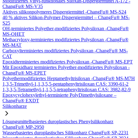
Modifiziertes Vinyl-funktionales Siloxan-Dispergiermittel A-172 -
ChangFu® MS-V35
Aktives silikonpolymeres Dispergiermittel -ChangFu® MS-S24
40 % aktives Silikon-Polymer-Dispergiermittel – ChangFu® MS-
S25
OH-terminiertes Polyether-modifiziertes Polysiloxan -ChangFu®
MS-OHET
Methacryloxy-terminiertes modifiziertes Polysiloxan -ChangFu®
MS-MAT
Carboxylterminiertes modifiziertes Polysiloxan -ChangFu® MS-
CAT
Epoxidterminiertes modifiziertes Polysiloxan -ChangFu® MS-EPT
Mit Epoxidharz terminiertes Polyether-modifiziertes Polysiloxan -
ChangFu® MS-EPET
Polyethermodifiziertes Heptamethyltrisiloxan -ChangFu® MS-M7H
1,3,5-Trimethyl-1,1,3,5,5-pentaphenyltrisiloxan CAS: 3390-61-2
1,3,3,5-Tetramethyl-1,1,5,5-tetraphenyltrisiloxan CAS: 3982-82-9
Epoxycyclohexylethyl-terminierte PolyDimethylsiloxane –
ChangFu® EXDT
Silikonharze
Lösungsmittelbasiertes duroplastisches Phenylsilikonharz
ChangFu® MP-2950
Wasserbasiertes duroplastisches Silikonharz ChangFu® SP-2231