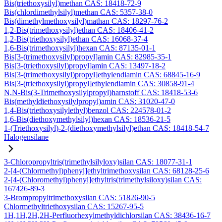
Bis(triethoxysilyl)methan CAS: 18418-72-9
Bis(chlordimethylsilyl)methan CAS: 5357-38-0
Bis(dimethylmethoxysilyl)mathan CAS: 18297-76-2
1,2-Bis(trimethoxysilyl)ethan CAS: 18406-41-2
1,2-Bis(triethoxysilyl)ethan CAS: 16068-37-4
1,6-Bis(trimethoxysilyl)hexan CAS: 87135-01-1
Bis[3-(trimethoxysilyl)propyl]amin CAS: 82985-35-1
Bis[3-(triethoxysilyl)propyl]amin CAS: 13497-18-2
Bis[3-(trimethoxysilyl)propyl]ethylendiamin CAS: 68845-16-9
Bis[3-(triethoxysilyl)propyl]ethylendiamin CAS: 30858-91-4
N,N-Bis(3-Trimethoxysilylpropyl)harnstoff CAS: 18418-53-6
Bis(methyldiethoxysilylpropyl)amin CAS: 31020-47-0
1,4-Bis(triethoxysilylethyl)benzol CAS: 224578-01-2
1,6-Bis(diethoxymethylsilyl)hexan CAS: 18536-21-5
1-(Triethoxysilyl)-2-(diethoxymethylsilyl)ethan CAS: 18418-54-7
Halogensilane
3-Chloropropyltris(trimethylsilyloxy)silan CAS: 18077-31-1
2-[4-(Chlormethyl)phenyl]ethyltrimethoxysilan CAS: 68128-25-6
2-[4-(Chloromethyl)phenyl]ethyltris(trimethylsiloxy)silan CAS:
167426-89-3
3-Brompropyltrimethoxysilan CAS: 51826-90-5
Chlormethyltriethoxysilan CAS: 15267-95-5
1H,1H,2H,2H-Perfluorhexylmethyldichlorsilan CAS: 38436-16-7