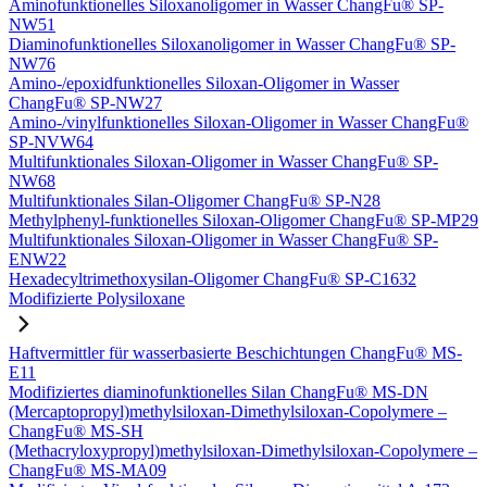
Aminofunktionelles Siloxanoligomer in Wasser ChangFu® SP-
NW51
Diaminofunktionelles Siloxanoligomer in Wasser ChangFu® SP-
NW76
Amino-/epoxidfunktionelles Siloxan-Oligomer in Wasser
ChangFu® SP-NW27
Amino-/vinylfunktionelles Siloxan-Oligomer in Wasser ChangFu®
SP-NVW64
Multifunktionales Siloxan-Oligomer in Wasser ChangFu® SP-
NW68
Multifunktionales Silan-Oligomer ChangFu® SP-N28
Methylphenyl-funktionelles Siloxan-Oligomer ChangFu® SP-MP29
Multifunktionales Siloxan-Oligomer in Wasser ChangFu® SP-
ENW22
Hexadecyltrimethoxysilan-Oligomer ChangFu® SP-C1632
Modifizierte Polysiloxane
Haftvermittler für wasserbasierte Beschichtungen ChangFu® MS-
E11
Modifiziertes diaminofunktionelles Silan ChangFu® MS-DN
(Mercaptopropyl)methylsiloxan-Dimethylsiloxan-Copolymere –
ChangFu® MS-SH
(Methacryloxypropyl)methylsiloxan-Dimethylsiloxan-Copolymere –
ChangFu® MS-MA09