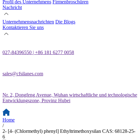
Profil des Unternehmens
Firmenbroschüren
Nachricht
Unternehmensnachrichten
Die Blogs
Kontaktieren Sie uns
027-84396550 | +86 181 6277 0058
sales@cfsilanes.com
Nr. 2, Dongfeng Avenue, Wuhan wirtschaftliche und technologische
Entwicklungszone, Provinz Hubei
Home
/
2- [4- (Chlormethyl) phenyl] Ethyltrimethoxysilan CAS: 68128-25-
6