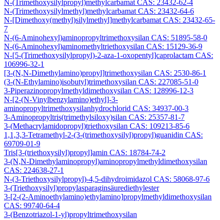
N-(Trimethoxysilylpropyl)methylcarbamat CAS: 23432-62-4
N-(Trimethoxysilylmethyl)methylcarbamat CAS: 23432-64-6
N-[Dimethoxy(methyl)silylmethyl]methylcarbamat CAS: 23432-65-
7
N-(6-Aminohexyl)aminopropyltrimethoxysilan CAS: 51895-58-0
N-(6-Aminohexyl)aminomethyltriethoxysilan CAS: 15129-36-9
N-[5-(Trimethoxysilylpropyl)-2-aza-1-oxopentyl]caprolactam CAS:
106996-32-1
[3-(N,N-Dimethylamino)propyl]trimethoxysilan CAS: 2530-86-1
(3-(N-Ethylamino)isobutyl)trimethoxysilan CAS: 227085-51-0
3-Piperazinopropylmethyldimethoxysilan CAS: 128996-12-3
N-[2-(N-Vinylbenzylamino)ethyl]-3-
aminopropyltrimethoxysilanhydrochlorid CAS: 34937-00-3
3-Aminopropyltris(trimethylsiloxy)silan CAS: 25357-81-7
3-(Methacrylamidopropyl)triethoxysilan CAS: 109213-85-6
1,1,3,3-Tetramethyl-2-(3-(trimethoxysilyl)propyl)guanidin CAS:
69709-01-9
Tris[3-(triethoxysilyl)propyl]amin CAS: 18784-74-2
3-(N,N-Dimethylaminopropyl)aminopropylmethyldimethoxysilan
CAS: 224638-27-1
N-(3-Triethoxysilylpropyl)-4,5-dihydroimidazol CAS: 58068-97-6
3-(Triethoxysilyl)propylasparaginsäurediethylester
3-[2-(2-Aminoethylamino)ethylamino]propylmethyldimethoxysilan
CAS: 99740-64-4
3-(Benzotriazol-1-yl)propyltrimethoxysilan