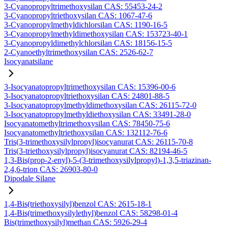
3-Cyanopropyltrimethoxysilan CAS: 55453-24-2
3-Cyanopropyltriethoxysilan CAS: 1067-47-6
3-Cyanopropylmethyldichlorsilan CAS: 1190-16-5
3-Cyanopropylmethyldimethoxysilan CAS: 153723-40-1
3-Cyanopropyldimethylchlorsilan CAS: 18156-15-5
2-Cyanoethyltrimethoxysilan CAS: 2526-62-7
Isocyanatsilane
3-Isocyanatopropyltrimethoxysilan CAS: 15396-00-6
3-Isocyanatopropyltriethoxysilan CAS: 24801-88-5
3-Isocyanatopropylmethyldimethoxysilan CAS: 26115-72-0
3-Isocyanatopropylmethyldiethoxysilan CAS: 33491-28-0
Isocyanatomethyltrimethoxysilan CAS: 78450-75-6
Isocyanatomethyltriethoxysilan CAS: 132112-76-6
Tris(3-trimethoxysilylpropyl)isocyanurat CAS: 26115-70-8
Tris(3-triethoxysilylpropyl)isocyanurat CAS: 82194-46-5
1,3-Bis(prop-2-enyl)-5-(3-trimethoxysilylpropyl)-1,3,5-triazinan-
2,4,6-trion CAS: 26903-80-0
Dipodale Silane
1,4-Bis(triethoxysilyl)benzol CAS: 2615-18-1
1,4-Bis(trimethoxysilylethyl)benzol CAS: 58298-01-4
Bis(trimethoxysilyl)methan CAS: 5926-29-4