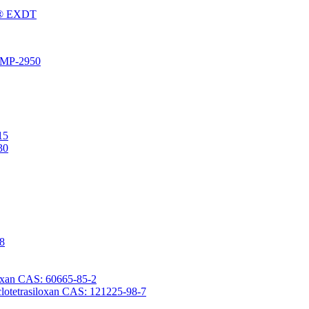
Fu® EXDT
® MP-2950
15
30
-8
iloxan CAS: 60665-85-2
yclotetrasiloxan CAS: 121225-98-7