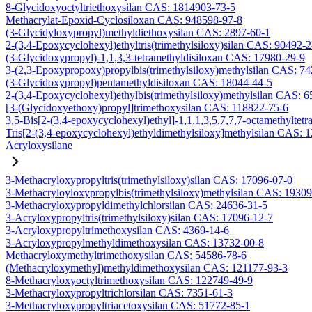
8-Glycidoxyoctyltriethoxysilan CAS: 1814903-73-5
Methacrylat-Epoxid-Cyclosiloxan CAS: 948598-97-8
(3-Glycidyloxypropyl)methyldiethoxysilan CAS: 2897-60-1
2-(3,4-Epoxycyclohexyl)ethyltris(trimethylsiloxy)silan CAS: 90492-
(3-Glycidoxypropyl)-1,1,3,3-tetramethyldisiloxan CAS: 17980-29-9
3-(2,3-Epoxypropoxy)propylbis(trimethylsiloxy)methylsilan CAS: 7
(3-Glycidoxypropyl)pentamethyldisiloxan CAS: 18044-44-5
2-(3,4-Epoxycyclohexyl)ethylbis(trimethylsiloxy)methylsilan CAS: 
[3-(Glycidoxyethoxy)propyl]trimethoxysilan CAS: 118822-75-6
3,5-Bis[2-(3,4-epoxycyclohexyl)ethyl]-1,1,1,3,5,7,7,7-octamethyltetr
Tris[2-(3,4-epoxycyclohexyl)ethyldimethylsiloxy]methylsilan CAS: 
Acryloxysilane
3-Methacryloxypropyltris(trimethylsiloxy)silan CAS: 17096-07-0
3-Methacryloyloxypropylbis(trimethylsiloxy)methylsilan CAS: 1930
3-Methacryloxypropyldimethylchlorsilan CAS: 24636-31-5
3-Acryloxypropyltris(trimethylsiloxy)silan CAS: 17096-12-7
3-Acryloxypropyltrimethoxysilan CAS: 4369-14-6
3-Acryloxypropylmethyldimethoxysilan CAS: 13732-00-8
Methacryloxymethyltrimethoxysilan CAS: 54586-78-6
(Methacryloxymethyl)methyldimethoxysilan CAS: 121177-93-3
8-Methacryloxyoctyltrimethoxysilan CAS: 122749-49-9
3-Methacryloxypropyltrichlorsilan CAS: 7351-61-3
3-Methacryloxypropyltriacetoxysilan CAS: 51772-85-1