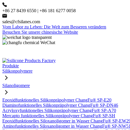
+86 27 8439 6550 | +86 181 6277 0058
sales@cfsilanes.com
Vom Labor zu Leben: Die Welt zum Besseren verändern
Besuchen Sie unsere chinesische Website
Produkte
Silikonpolymere
Silanoligomere
Epoxidfunktionelles Silikonpräpolymer ChangFu® SP-E20
Diaminofunktionelles Silikonpräpolymer ChangFu® SP-DN46
Acryloxyfunktionelles Silikonpräpolymer ChangFu® SP-A70
Mercapto funktionelles Silikonpräpolymer ChangFu® SP-SH
Epoxidfunktionelles Siloxanoligomer in Wasser ChangFu® SP-EW2
Aminofunktionelles Siloxanoligomer in Wasser ChangFu® SP-NW5