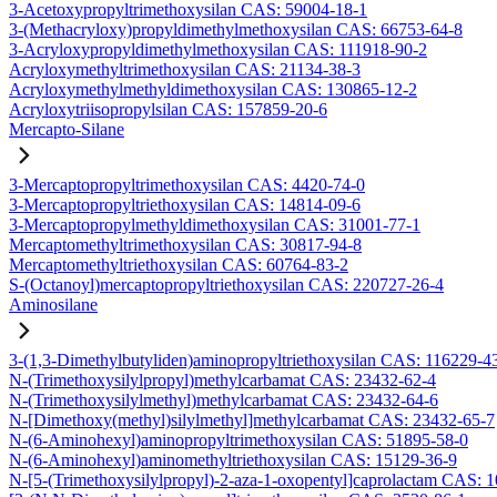
3-Acetoxypropyltrimethoxysilan CAS: 59004-18-1
3-(Methacryloxy)propyldimethylmethoxysilan CAS: 66753-64-8
3-Acryloxypropyldimethylmethoxysilan CAS: 111918-90-2
Acryloxymethyltrimethoxysilan CAS: 21134-38-3
Acryloxymethylmethyldimethoxysilan CAS: 130865-12-2
Acryloxytriisopropylsilan CAS: 157859-20-6
Mercapto-Silane
3-Mercaptopropyltrimethoxysilan CAS: 4420-74-0
3-Mercaptopropyltriethoxysilan CAS: 14814-09-6
3-Mercaptopropylmethyldimethoxysilan CAS: 31001-77-1
Mercaptomethyltrimethoxysilan CAS: 30817-94-8
Mercaptomethyltriethoxysilan CAS: 60764-83-2
S-(Octanoyl)mercaptopropyltriethoxysilan CAS: 220727-26-4
Aminosilane
3-(1,3-Dimethylbutyliden)aminopropyltriethoxysilan CAS: 116229-4
N-(Trimethoxysilylpropyl)methylcarbamat CAS: 23432-62-4
N-(Trimethoxysilylmethyl)methylcarbamat CAS: 23432-64-6
N-[Dimethoxy(methyl)silylmethyl]methylcarbamat CAS: 23432-65-7
N-(6-Aminohexyl)aminopropyltrimethoxysilan CAS: 51895-58-0
N-(6-Aminohexyl)aminomethyltriethoxysilan CAS: 15129-36-9
N-[5-(Trimethoxysilylpropyl)-2-aza-1-oxopentyl]caprolactam CAS: 