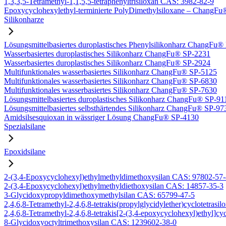
1,3,3,5-Tetramethyl-1,1,5,5-tetraphenyltrisiloxan CAS: 3982-82-9
Epoxycyclohexylethyl-terminierte PolyDimethylsiloxane – Chang
Silikonharze
Lösungsmittelbasiertes duroplastisches Phenylsilikonharz ChangFu
Wasserbasiertes duroplastisches Silikonharz ChangFu® SP-2231
Wasserbasiertes duroplastisches Silikonharz ChangFu® SP-2924
Multifunktionales wasserbasiertes Silikonharz ChangFu® SP-5125
Multifunktionales wasserbasiertes Silikonharz ChangFu® SP-6830
Multifunktionales wasserbasiertes Silikonharz ChangFu® SP-7630
Lösungsmittelbasiertes duroplastisches Silikonharz ChangFu® SP-91
Lösungsmittelbasiertes selbsthärtendes Silikonharz ChangFu® SP-97
Amidsilsesquioxan in wässriger Lösung ChangFu® SP-4130
Spezialsilane
Epoxidsilane
2-(3,4-Epoxycyclohexyl)ethylmethyldimethoxysilan CAS: 97802-57
2-(3,4-Epoxycyclohexyl)ethylmethyldiethoxysilan CAS: 14857-35-3
3-Glycidoxypropyldimethoxymethylsilan CAS: 65799-47-5
2,4,6,8-Tetramethyl-2,4,6,8-tetrakis(propylglycidylether)cyclotetras
2,4,6,8-Tetramethyl-2,4,6,8-tetrakis[2-(3,4-epoxycyclohexyl)ethyl]c
8-Glycidoxyoctyltrimethoxysilan CAS: 1239602-38-0