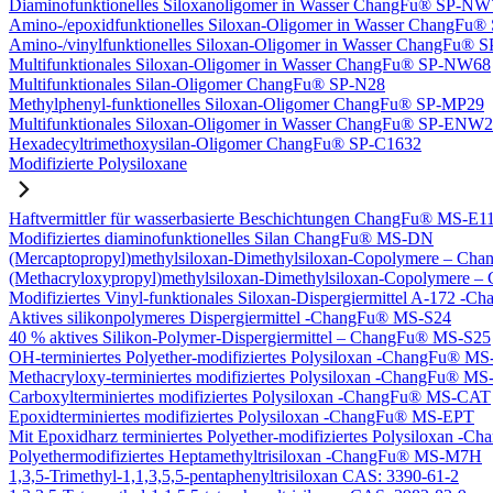
Diaminofunktionelles Siloxanoligomer in Wasser ChangFu® SP-NW
Amino-/epoxidfunktionelles Siloxan-Oligomer in Wasser ChangFu
Amino-/vinylfunktionelles Siloxan-Oligomer in Wasser ChangFu
Multifunktionales Siloxan-Oligomer in Wasser ChangFu® SP-NW68
Multifunktionales Silan-Oligomer ChangFu® SP-N28
Methylphenyl-funktionelles Siloxan-Oligomer ChangFu® SP-MP29
Multifunktionales Siloxan-Oligomer in Wasser ChangFu® SP-ENW
Hexadecyltrimethoxysilan-Oligomer ChangFu® SP-C1632
Modifizierte Polysiloxane
Haftvermittler für wasserbasierte Beschichtungen ChangFu® MS-E1
Modifiziertes diaminofunktionelles Silan ChangFu® MS-DN
(Mercaptopropyl)methylsiloxan-Dimethylsiloxan-Copolymere – C
(Methacryloxypropyl)methylsiloxan-Dimethylsiloxan-Copolymer
Modifiziertes Vinyl-funktionales Siloxan-Dispergiermittel A-172 
Aktives silikonpolymeres Dispergiermittel -ChangFu® MS-S24
40 % aktives Silikon-Polymer-Dispergiermittel – ChangFu® MS-S25
OH-terminiertes Polyether-modifiziertes Polysiloxan -ChangFu® 
Methacryloxy-terminiertes modifiziertes Polysiloxan -ChangFu® 
Carboxylterminiertes modifiziertes Polysiloxan -ChangFu® MS-CAT
Epoxidterminiertes modifiziertes Polysiloxan -ChangFu® MS-EPT
Mit Epoxidharz terminiertes Polyether-modifiziertes Polysiloxan 
Polyethermodifiziertes Heptamethyltrisiloxan -ChangFu® MS-M7H
1,3,5-Trimethyl-1,1,3,5,5-pentaphenyltrisiloxan CAS: 3390-61-2