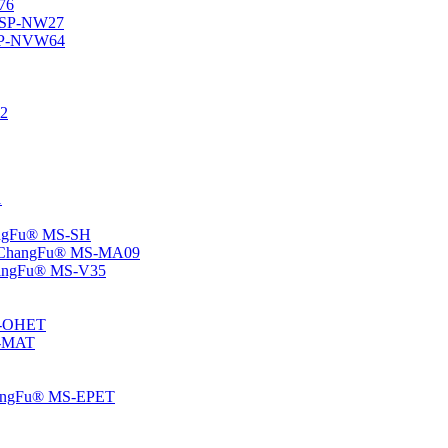
76
® SP-NW27
® SP-NVW64
22
1
hangFu® MS-SH
e – ChangFu® MS-MA09
-ChangFu® MS-V35
MS-OHET
MS-MAT
-ChangFu® MS-EPET