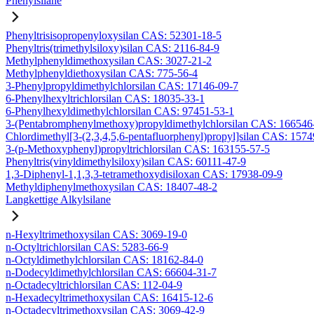
Phenylsilane
Phenyltrisisopropenyloxysilan CAS: 52301-18-5
Phenyltris(trimethylsiloxy)silan CAS: 2116-84-9
Methylphenyldimethoxysilan CAS: 3027-21-2
Methylphenyldiethoxysilan CAS: 775-56-4
3-Phenylpropyldimethylchlorsilan CAS: 17146-09-7
6-Phenylhexyltrichlorsilan CAS: 18035-33-1
6-Phenylhexyldimethylchlorsilan CAS: 97451-53-1
3-(Pentabromphenylmethoxy)propyldimethylchlorsilan CAS: 166546
Chlordimethyl[3-(2,3,4,5,6-pentafluorphenyl)propyl]silan CAS: 157
3-(p-Methoxyphenyl)propyltrichlorsilan CAS: 163155-57-5
Phenyltris(vinyldimethylsiloxy)silan CAS: 60111-47-9
1,3-Diphenyl-1,1,3,3-tetramethoxydisiloxan CAS: 17938-09-9
Methyldiphenylmethoxysilan CAS: 18407-48-2
Langkettige Alkylsilane
n-Hexyltrimethoxysilan CAS: 3069-19-0
n-Octyltrichlorsilan CAS: 5283-66-9
n-Octyldimethylchlorsilan CAS: 18162-84-0
n-Dodecyldimethylchlorsilan CAS: 66604-31-7
n-Octadecyltrichlorsilan CAS: 112-04-9
n-Hexadecyltrimethoxysilan CAS: 16415-12-6
n-Octadecyltrimethoxysilan CAS: 3069-42-9