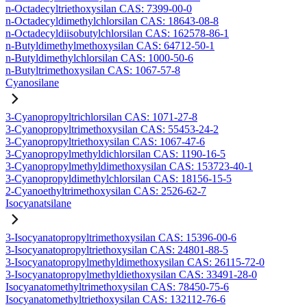
n-Octadecyltriethoxysilan CAS: 7399-00-0
n-Octadecyldimethylchlorsilan CAS: 18643-08-8
n-Octadecyldiisobutylchlorsilan CAS: 162578-86-1
n-Butyldimethylmethoxysilan CAS: 64712-50-1
n-Butyldimethylchlorsilan CAS: 1000-50-6
n-Butyltrimethoxysilan CAS: 1067-57-8
Cyanosilane
3-Cyanopropyltrichlorsilan CAS: 1071-27-8
3-Cyanopropyltrimethoxysilan CAS: 55453-24-2
3-Cyanopropyltriethoxysilan CAS: 1067-47-6
3-Cyanopropylmethyldichlorsilan CAS: 1190-16-5
3-Cyanopropylmethyldimethoxysilan CAS: 153723-40-1
3-Cyanopropyldimethylchlorsilan CAS: 18156-15-5
2-Cyanoethyltrimethoxysilan CAS: 2526-62-7
Isocyanatsilane
3-Isocyanatopropyltrimethoxysilan CAS: 15396-00-6
3-Isocyanatopropyltriethoxysilan CAS: 24801-88-5
3-Isocyanatopropylmethyldimethoxysilan CAS: 26115-72-0
3-Isocyanatopropylmethyldiethoxysilan CAS: 33491-28-0
Isocyanatomethyltrimethoxysilan CAS: 78450-75-6
Isocyanatomethyltriethoxysilan CAS: 132112-76-6