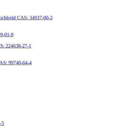
rochlorid CAS: 34937-00-3
09-01-9
S: 224638-27-1
CAS: 99740-64-4
6-5