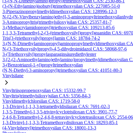
[3-(N,N-Dimethylamino)propyl]trimethoxysilan CAS: 2530-86-1
(3-(N-Ethylamino)isobutyl)trimethoxysilan CAS: 227085-51-0
3-Piperazinopropylmethyldimethoxysilan CAS: 128996-12-3
N-[2-(N-Vinylbenzylamino)ethyl]-3-aminopropyltrimethoxysilanhyd
3-Aminopropyltris(trimethylsiloxy)silan CAS: 25357-81-7
3-(Methacrylamidopropyl)triethoxysilan CAS: 109213-85-6
1,1,3,3-Tetramethyl-2-(3-(trimethoxysilyl)propyl)guanidin CAS: 697
Tris[3-(triethoxysilyl)propyl]amin CAS: 18784-74-2
3-(N,N-Dimethylaminopropyl)aminopropylmethyldimethoxysilan CA
N-(3-Triethoxysilylpropyl)-4,5-dihydroimidazol CAS: 58068-97-6
3-(Triethoxysilyl)propylasparaginsäurediethylester
3-[2-(2-Aminoethylamino)ethylamino]propylmethyldimethoxysilan 
3-(Benzotriazol-1-yl)propyltrimethoxysilan
(N,N-Diethyl-3-aminopropyl)trimethoxysilan CAS: 41051-80-3
Vinylsilane
Vinyltriisopropenoxysilan CAS: 15332-99-7
Vinyltris(trimethylsiloxy)silan CAS: 5356-84-3
Vinyldimethylchlorsilan CAS: 1719-58-0
1,3-Divinyl-1,1,3,3-tetramethyldisilazan CAS: 7691-02-3
1,3,5-Trimethyl-1,3,5-trivinylcyclotrisiloxan CAS: 3901-77-7
2,4,6,8-Tetramethyl-2,4,6,8-tetravinylcyclotetrasiloxan CAS: 2554-0
1,3-Divinyl-1,1,3,3-Tetramethoxydisiloxan CAS: 18293-85-1
(4-Vinylphenyl)trimethoxysilan CAS: 18001-13-3