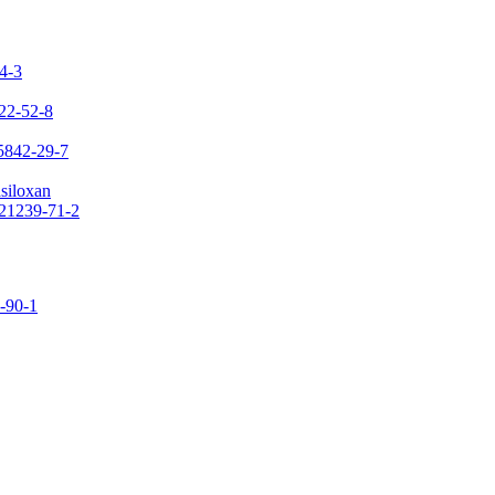
24-3
422-52-8
65842-29-7
asiloxan
121239-71-2
9-90-1