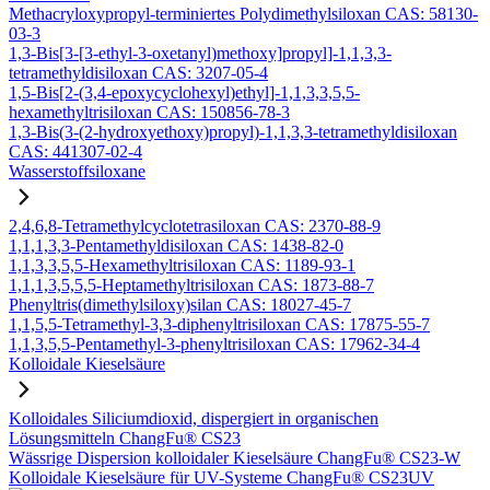
Methacryloxypropyl-terminiertes Polydimethylsiloxan CAS: 58130-
03-3
1,3-Bis[3-[3-ethyl-3-oxetanyl)methoxy]propyl]-1,1,3,3-
tetramethyldisiloxan CAS: 3207-05-4
1,5-Bis[2-(3,4-epoxycyclohexyl)ethyl]-1,1,3,3,5,5-
hexamethyltrisiloxan CAS: 150856-78-3
1,3-Bis(3-(2-hydroxyethoxy)propyl)-1,1,3,3-tetramethyldisiloxan
CAS: 441307-02-4
Wasserstoffsiloxane
2,4,6,8-Tetramethylcyclotetrasiloxan CAS: 2370-88-9
1,1,1,3,3-Pentamethyldisiloxan CAS: 1438-82-0
1,1,3,3,5,5-Hexamethyltrisiloxan CAS: 1189-93-1
1,1,1,3,5,5,5-Heptamethyltrisiloxan CAS: 1873-88-7
Phenyltris(dimethylsiloxy)silan CAS: 18027-45-7
1,1,5,5-Tetramethyl-3,3-diphenyltrisiloxan CAS: 17875-55-7
1,1,3,5,5-Pentamethyl-3-phenyltrisiloxan CAS: 17962-34-4
Kolloidale Kieselsäure
Kolloidales Siliciumdioxid, dispergiert in organischen
Lösungsmitteln ChangFu® CS23
Wässrige Dispersion kolloidaler Kieselsäure ChangFu® CS23-W
Kolloidale Kieselsäure für UV-Systeme ChangFu® CS23UV