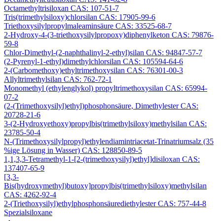
Octamethyltrisiloxan CAS: 107-51-7
Tris(trimethylsiloxy)chlorsilan CAS: 17905-99-6
Triethoxysilylpropylmaleaminsäure CAS: 33525-68-7
2-Hydroxy-4-(3-triethoxysilylpropoxy)diphenylketon CAS: 79876-
59-8
Chlor-Dimethyl-(2-naphthalinyl-2-ethyl)silan CAS: 94847-57-7
(2-Pyrenyl-1-ethyl)dimethylchlorsilan CAS: 105594-64-6
2-(Carbomethoxy)ethyltrimethoxysilan CAS: 76301-00-3
Allyltrimethylsilan CAS: 762-72-1
Monomethyl (ethylenglykol) propyltrimethoxysilan CAS: 65994-
07-2
(2-(Trimethoxysilyl)ethyl)phosphonsäure, Dimethylester CAS:
20728-21-6
3-(2-Hydroxyethoxy)propylbis(trimethylsiloxy)methylsilan CAS:
23785-50-4
N-(Trimethoxysilylpropyl)ethylendiamintriacetat-Trinatriumsalz (35
%ige Lösung in Wasser) CAS: 128850-89-5
1,1,3,3-Tetramethyl-1-[2-(trimethoxysilyl)ethyl]disiloxan CAS:
137407-65-9
[3,3-
Bis(hydroxymethyl)butoxy]propylbis(trimethylsiloxy)methylsilan
CAS: 4262-92-4
2-(Triethoxysilyl)ethylphosphonsäurediethylester CAS: 757-44-8
Spezialsiloxane