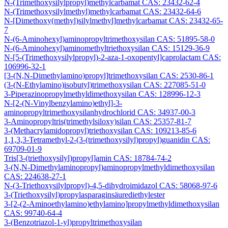
N-(Trimethoxysilylpropyl)methylcarbamat CAS: 23432-62-4
N-(Trimethoxysilylmethyl)methylcarbamat CAS: 23432-64-6
N-[Dimethoxy(methyl)silylmethyl]methylcarbamat CAS: 23432-65-
7
N-(6-Aminohexyl)aminopropyltrimethoxysilan CAS: 51895-58-0
N-(6-Aminohexyl)aminomethyltriethoxysilan CAS: 15129-36-9
N-[5-(Trimethoxysilylpropyl)-2-aza-1-oxopentyl]caprolactam CAS:
106996-32-1
[3-(N,N-Dimethylamino)propyl]trimethoxysilan CAS: 2530-86-1
(3-(N-Ethylamino)isobutyl)trimethoxysilan CAS: 227085-51-0
3-Piperazinopropylmethyldimethoxysilan CAS: 128996-12-3
N-[2-(N-Vinylbenzylamino)ethyl]-3-
aminopropyltrimethoxysilanhydrochlorid CAS: 34937-00-3
3-Aminopropyltris(trimethylsiloxy)silan CAS: 25357-81-7
3-(Methacrylamidopropyl)triethoxysilan CAS: 109213-85-6
1,1,3,3-Tetramethyl-2-(3-(trimethoxysilyl)propyl)guanidin CAS:
69709-01-9
Tris[3-(triethoxysilyl)propyl]amin CAS: 18784-74-2
3-(N,N-Dimethylaminopropyl)aminopropylmethyldimethoxysilan
CAS: 224638-27-1
N-(3-Triethoxysilylpropyl)-4,5-dihydroimidazol CAS: 58068-97-6
3-(Triethoxysilyl)propylasparaginsäurediethylester
3-[2-(2-Aminoethylamino)ethylamino]propylmethyldimethoxysilan
CAS: 99740-64-4
3-(Benzotriazol-1-yl)propyltrimethoxysilan