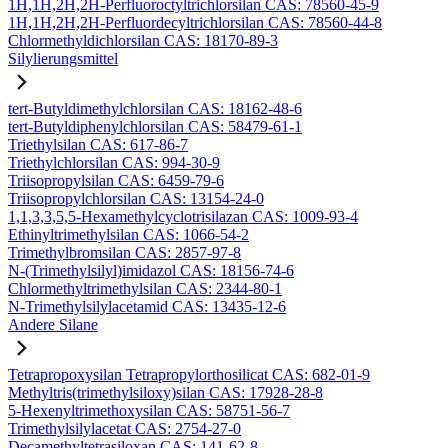
1H,1H,2H,2H-Perfluoroctyltrichlorsilan CAS: 78560-45-9
1H,1H,2H,2H-Perfluordecyltrichlorsilan CAS: 78560-44-8
Chlormethyldichlorsilan CAS: 18170-89-3
Silylierungsmittel
tert-Butyldimethylchlorsilan CAS: 18162-48-6
tert-Butyldiphenylchlorsilan CAS: 58479-61-1
Triethylsilan CAS: 617-86-7
Triethylchlorsilan CAS: 994-30-9
Triisopropylsilan CAS: 6459-79-6
Triisopropylchlorsilan CAS: 13154-24-0
1,1,3,3,5,5-Hexamethylcyclotrisilazan CAS: 1009-93-4
Ethinyltrimethylsilan CAS: 1066-54-2
Trimethylbromsilan CAS: 2857-97-8
N-(Trimethylsilyl)imidazol CAS: 18156-74-6
Chlormethyltrimethylsilan CAS: 2344-80-1
N-Trimethylsilylacetamid CAS: 13435-12-6
Andere Silane
Tetrapropoxysilan Tetrapropylorthosilicat CAS: 682-01-9
Methyltris(trimethylsiloxy)silan CAS: 17928-28-8
5-Hexenyltrimethoxysilan CAS: 58751-56-7
Trimethylsilylacetat CAS: 2754-27-0
Decamethyltetrasiloxan CAS: 141-62-8