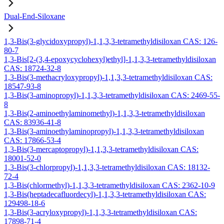
Dual-End-Siloxane
1,3-Bis(3-glycidoxypropyl)-1,1,3,3-tetramethyldisiloxan CAS: 126-
80-7
1,3-Bis[2-(3,4-epoxycyclohexyl)ethyl]-1,1,3,3-tetramethyldisiloxan
CAS: 18724-32-8
1,3-Bis(3-methacryloxypropyl)-1,1,3,3-tetramethyldisiloxan CAS:
18547-93-8
1,3-Bis(3-aminopropyl)-1,1,3,3-tetramethyldisiloxan CAS: 2469-55-
8
1,3-Bis(2-aminoethylaminomethyl)-1,1,3,3-tetramethyldisiloxan
CAS: 83936-41-8
1,3-Bis(3-aminoethylaminopropyl)-1,1,3,3-tetramethyldisiloxan
CAS: 17866-53-4
1,3-Bis(3-mercaptopropyl)-1,1,3,3-tetramethyldisiloxan CAS:
18001-52-0
1,3-Bis(3-chlorpropyl)-1,1,3,3-tetramethyldisiloxan CAS: 18132-
72-4
1,3-Bis(chlormethyl)-1,1,3,3-tetramethyldisiloxan CAS: 2362-10-9
1,3-Bis(heptadecafluordecyl)-1,1,3,3-tetramethyldisiloxan CAS:
129498-18-6
1,3-Bis(3-acryloxypropyl)-1,1,3,3-tetramethyldisiloxan CAS:
17898-71-4