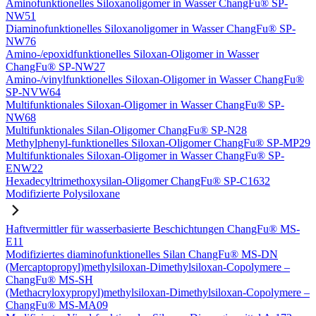
Aminofunktionelles Siloxanoligomer in Wasser ChangFu® SP-
NW51
Diaminofunktionelles Siloxanoligomer in Wasser ChangFu® SP-
NW76
Amino-/epoxidfunktionelles Siloxan-Oligomer in Wasser
ChangFu® SP-NW27
Amino-/vinylfunktionelles Siloxan-Oligomer in Wasser ChangFu®
SP-NVW64
Multifunktionales Siloxan-Oligomer in Wasser ChangFu® SP-
NW68
Multifunktionales Silan-Oligomer ChangFu® SP-N28
Methylphenyl-funktionelles Siloxan-Oligomer ChangFu® SP-MP29
Multifunktionales Siloxan-Oligomer in Wasser ChangFu® SP-
ENW22
Hexadecyltrimethoxysilan-Oligomer ChangFu® SP-C1632
Modifizierte Polysiloxane
Haftvermittler für wasserbasierte Beschichtungen ChangFu® MS-
E11
Modifiziertes diaminofunktionelles Silan ChangFu® MS-DN
(Mercaptopropyl)methylsiloxan-Dimethylsiloxan-Copolymere –
ChangFu® MS-SH
(Methacryloxypropyl)methylsiloxan-Dimethylsiloxan-Copolymere –
ChangFu® MS-MA09