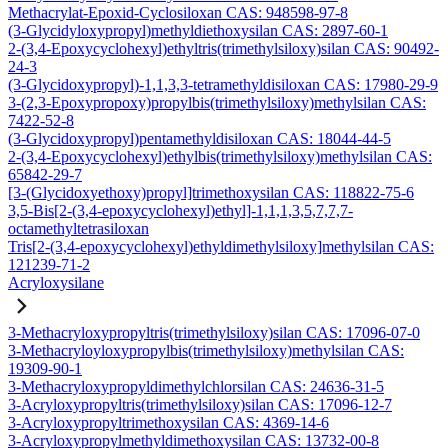
Methacrylat-Epoxid-Cyclosiloxan CAS: 948598-97-8
(3-Glycidyloxypropyl)methyldiethoxysilan CAS: 2897-60-1
2-(3,4-Epoxycyclohexyl)ethyltris(trimethylsiloxy)silan CAS: 90492-
24-3
(3-Glycidoxypropyl)-1,1,3,3-tetramethyldisiloxan CAS: 17980-29-9
3-(2,3-Epoxypropoxy)propylbis(trimethylsiloxy)methylsilan CAS:
7422-52-8
(3-Glycidoxypropyl)pentamethyldisiloxan CAS: 18044-44-5
2-(3,4-Epoxycyclohexyl)ethylbis(trimethylsiloxy)methylsilan CAS:
65842-29-7
[3-(Glycidoxyethoxy)propyl]trimethoxysilan CAS: 118822-75-6
3,5-Bis[2-(3,4-epoxycyclohexyl)ethyl]-1,1,1,3,5,7,7,7-
octamethyltetrasiloxan
Tris[2-(3,4-epoxycyclohexyl)ethyldimethylsiloxy]methylsilan CAS:
121239-71-2
Acryloxysilane
3-Methacryloxypropyltris(trimethylsiloxy)silan CAS: 17096-07-0
3-Methacryloyloxypropylbis(trimethylsiloxy)methylsilan CAS:
19309-90-1
3-Methacryloxypropyldimethylchlorsilan CAS: 24636-31-5
3-Acryloxypropyltris(trimethylsiloxy)silan CAS: 17096-12-7
3-Acryloxypropyltrimethoxysilan CAS: 4369-14-6
3-Acryloxypropylmethyldimethoxysilan CAS: 13732-00-8