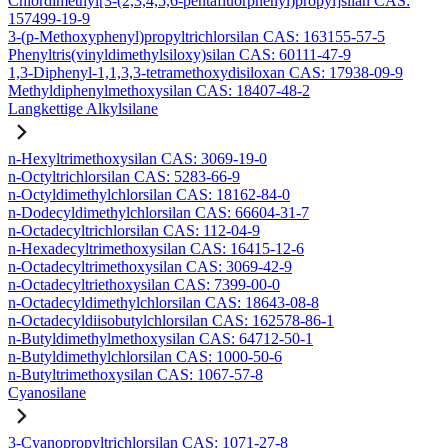
Chlordimethyl[3-(2,3,4,5,6-pentafluorphenyl)propyl]silan CAS:
157499-19-9
3-(p-Methoxyphenyl)propyltrichlorsilan CAS: 163155-57-5
Phenyltris(vinyldimethylsiloxy)silan CAS: 60111-47-9
1,3-Diphenyl-1,1,3,3-tetramethoxydisiloxan CAS: 17938-09-9
Methyldiphenylmethoxysilan CAS: 18407-48-2
Langkettige Alkylsilane
n-Hexyltrimethoxysilan CAS: 3069-19-0
n-Octyltrichlorsilan CAS: 5283-66-9
n-Octyldimethylchlorsilan CAS: 18162-84-0
n-Dodecyldimethylchlorsilan CAS: 66604-31-7
n-Octadecyltrichlorsilan CAS: 112-04-9
n-Hexadecyltrimethoxysilan CAS: 16415-12-6
n-Octadecyltrimethoxysilan CAS: 3069-42-9
n-Octadecyltriethoxysilan CAS: 7399-00-0
n-Octadecyldimethylchlorsilan CAS: 18643-08-8
n-Octadecyldiisobutylchlorsilan CAS: 162578-86-1
n-Butyldimethylmethoxysilan CAS: 64712-50-1
n-Butyldimethylchlorsilan CAS: 1000-50-6
n-Butyltrimethoxysilan CAS: 1067-57-8
Cyanosilane
3-Cyanopropyltrichlorsilan CAS: 1071-27-8