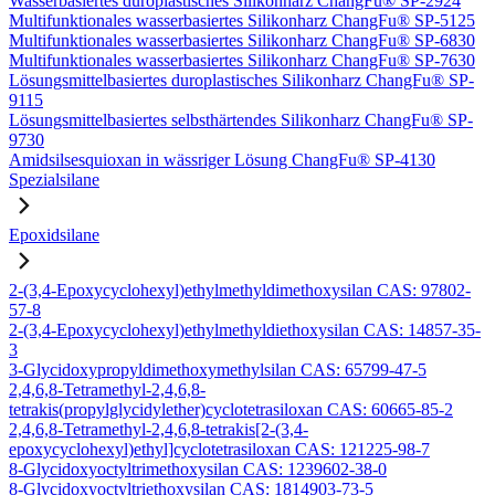
Wasserbasiertes duroplastisches Silikonharz ChangFu® SP-2924
Multifunktionales wasserbasiertes Silikonharz ChangFu® SP-5125
Multifunktionales wasserbasiertes Silikonharz ChangFu® SP-6830
Multifunktionales wasserbasiertes Silikonharz ChangFu® SP-7630
Lösungsmittelbasiertes duroplastisches Silikonharz ChangFu® SP-
9115
Lösungsmittelbasiertes selbsthärtendes Silikonharz ChangFu® SP-
9730
Amidsilsesquioxan in wässriger Lösung ChangFu® SP-4130
Spezialsilane
Epoxidsilane
2-(3,4-Epoxycyclohexyl)ethylmethyldimethoxysilan CAS: 97802-
57-8
2-(3,4-Epoxycyclohexyl)ethylmethyldiethoxysilan CAS: 14857-35-
3
3-Glycidoxypropyldimethoxymethylsilan CAS: 65799-47-5
2,4,6,8-Tetramethyl-2,4,6,8-
tetrakis(propylglycidylether)cyclotetrasiloxan CAS: 60665-85-2
2,4,6,8-Tetramethyl-2,4,6,8-tetrakis[2-(3,4-
epoxycyclohexyl)ethyl]cyclotetrasiloxan CAS: 121225-98-7
8-Glycidoxyoctyltrimethoxysilan CAS: 1239602-38-0
8-Glycidoxyoctyltriethoxysilan CAS: 1814903-73-5