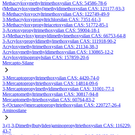
Methacryloxymethyltrimethoxysilan CAS: 54586-78-6
(Methacryloxymethyl)methyldimethoxysilan CAS: 121177-93-3
8-Methacryloxyoctyltrimethoxysilan CAS: 122749-49-9
3-Methacryloxypropyltrichlorsilan CAS: 7351-61-3
3-Methacryloxypropyltriacetoxysilan CAS: 51772-85-1
3-Acetoxypropyltrimethoxysilan CAS: 59004-18-1
3-(Methacryloxy)propyldimethylmethoxysilan CAS: 66753-64-8
3-Acryloxypropyldimethylmethoxysilan CAS: 111918-90-2
Acryloxymethyltrimethoxysilan CAS: 21134-38-3
Acryloxymethylmethyldimethoxysilan CAS: 130865-12-2
Acryloxytriisopropylsilan CAS: 157859-20-6
Mercapto-Silane
3-Mercaptopropyltrimethoxysilan CAS: 4420-74-0
3-Mercaptopropyltriethoxysilan CAS: 14814-09-6
3-Mercaptopropylmethyldimethoxysilan CAS: 31001-77-1
Mercaptomethyltrimethoxysilan CAS: 30817-94-8
Mercaptomethyltriethoxysilan CAS: 60764-83-2
S-(Octanoyl)mercaptopropyltriethoxysilan CAS: 220727-26-4
Aminosilane
3-(1,3-Dimethylbutyliden)aminopropyltriethoxysilan CAS: 116229-
43-7