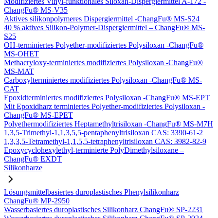
Modifiziertes Vinyl-funktionales Siloxan-Dispergiermittel A-172 -
ChangFu® MS-V35
Aktives silikonpolymeres Dispergiermittel -ChangFu® MS-S24
40 % aktives Silikon-Polymer-Dispergiermittel – ChangFu® MS-
S25
OH-terminiertes Polyether-modifiziertes Polysiloxan -ChangFu®
MS-OHET
Methacryloxy-terminiertes modifiziertes Polysiloxan -ChangFu®
MS-MAT
Carboxylterminiertes modifiziertes Polysiloxan -ChangFu® MS-
CAT
Epoxidterminiertes modifiziertes Polysiloxan -ChangFu® MS-EPT
Mit Epoxidharz terminiertes Polyether-modifiziertes Polysiloxan -
ChangFu® MS-EPET
Polyethermodifiziertes Heptamethyltrisiloxan -ChangFu® MS-M7H
1,3,5-Trimethyl-1,1,3,5,5-pentaphenyltrisiloxan CAS: 3390-61-2
1,3,3,5-Tetramethyl-1,1,5,5-tetraphenyltrisiloxan CAS: 3982-82-9
Epoxycyclohexylethyl-terminierte PolyDimethylsiloxane –
ChangFu® EXDT
Silikonharze
Lösungsmittelbasiertes duroplastisches Phenylsilikonharz
ChangFu® MP-2950
Wasserbasiertes duroplastisches Silikonharz ChangFu® SP-2231