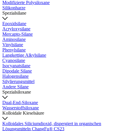
Modifizierte Polysiloxane
Silikonharze
Spezialsilane
Epoxidsilane
Acryloxysilane
Mercapto-Silane
Aminosilane
Vinylsilane
Phenylsilane
Langkettige Alkylsilane
Cyanosilane
Isocyanatsilane
Dipodale Silane
Halogensilane
Silylierungsmittel
Andere Silane
Spezialsiloxane
Dual-End-Siloxane
Wasserstoffsiloxane
Kolloidale Kieselsäure
Kolloidales Siliciumdioxid, dispergiert in organischen
Lösungsmitteln ChangFu® CS23