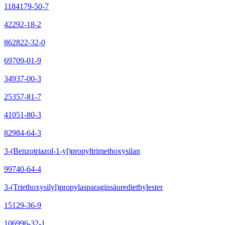
1184179-50-7
42292-18-2
862822-32-0
69709-01-9
34937-00-3
25357-81-7
41051-80-3
82984-64-3
3-(Benzotriazol-1-yl)propyltrimethoxysilan
99740-64-4
3-(Triethoxysilyl)propylasparaginsäurediethylester
15129-36-9
106996-32-1