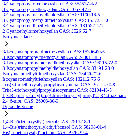
3-Cyanopropyltrimethoxysilan CAS: 55453-24-2
3-Cyanopropyltriethoxysilan CAS: 1067-47-6
3-Cyanopropylmethyldichlorsilan CAS: 1190-16-5
3-Cyanopropylmethyldimethoxysilan CAS: 153723-40-1
3-Cyanopropyldimethylchlorsilan CAS: 18156-15-5
2-Cyanoethyltrimethoxysilan CAS: 2526-62-7
Isocyanatsilane
3-Isocyanatopropyltrimethoxysilan CAS: 15396-00-6
3-Isocyanatopropyltriethoxysilan CAS: 24801-88-5
3-Isocyanatopropylmethyldimethoxysilan CAS: 26115-72-0
3-Isocyanatopropylmethyldiethoxysilan CAS: 33491-28-0
Isocyanatomethyltrimethoxysilan CAS: 78450-75-6
Isocyanatomethyltriethoxysilan CAS: 132112-76-6
Tris(3-trimethoxysilylpropyl)isocyanurat CAS: 26115-70-8
Tris(3-triethoxysilylpropyl)isocyanurat CAS: 82194-46-5
1,3-Bis(prop-2-enyl)-5-(3-trimethoxysilylpropyl)-1,3,5-triazinan-
2,4,6-trion CAS: 26903-80-0
Dipodale Silane
1,4-Bis(triethoxysilyl)benzol CAS: 2615-18-1
1,4-Bis(trimethoxysilylethyl)benzol CAS: 58298-01-4
Bis(trimethoxysilyl)methan CAS: 5926-29-4