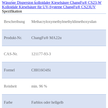
Wässrige Dispersion kolloidaler Kieselsäure ChangFu® CS23-W
Kolloidale Kieselsäure für UV-Systeme ChangFu® CS23UV
Spezifikation
Beschreibung
Methacryloxymethylmethyldimethoxysilan
Produkt-Nr.
ChangFu® MA22
α
CAS-Nr.
121177-93-3
Formel
C8H16O4Si
Reinheit
min. 96 %
Farbe
Farblos oder hellgelb