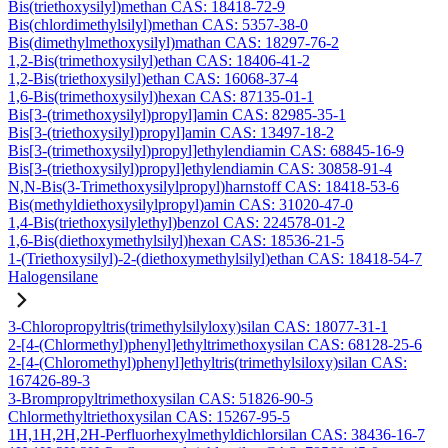
Bis(triethoxysilyl)methan CAS: 18418-72-9
Bis(chlordimethylsilyl)methan CAS: 5357-38-0
Bis(dimethylmethoxysilyl)mathan CAS: 18297-76-2
1,2-Bis(trimethoxysilyl)ethan CAS: 18406-41-2
1,2-Bis(triethoxysilyl)ethan CAS: 16068-37-4
1,6-Bis(trimethoxysilyl)hexan CAS: 87135-01-1
Bis[3-(trimethoxysilyl)propyl]amin CAS: 82985-35-1
Bis[3-(triethoxysilyl)propyl]amin CAS: 13497-18-2
Bis[3-(trimethoxysilyl)propyl]ethylendiamin CAS: 68845-16-9
Bis[3-(triethoxysilyl)propyl]ethylendiamin CAS: 30858-91-4
N,N-Bis(3-Trimethoxysilylpropyl)harnstoff CAS: 18418-53-6
Bis(methyldiethoxysilylpropyl)amin CAS: 31020-47-0
1,4-Bis(triethoxysilylethyl)benzol CAS: 224578-01-2
1,6-Bis(diethoxymethylsilyl)hexan CAS: 18536-21-5
1-(Triethoxysilyl)-2-(diethoxymethylsilyl)ethan CAS: 18418-54-7
Halogensilane
3-Chloropropyltris(trimethylsilyloxy)silan CAS: 18077-31-1
2-[4-(Chlormethyl)phenyl]ethyltrimethoxysilan CAS: 68128-25-6
2-[4-(Chloromethyl)phenyl]ethyltris(trimethylsiloxy)silan CAS:
167426-89-3
3-Brompropyltrimethoxysilan CAS: 51826-90-5
Chlormethyltriethoxysilan CAS: 15267-95-5
1H,1H,2H,2H-Perfluorhexylmethyldichlorsilan CAS: 38436-16-7