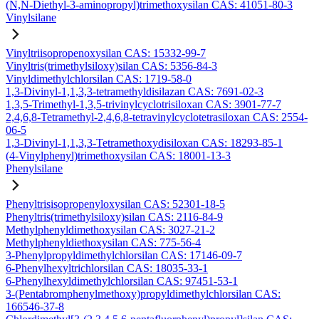
(N,N-Diethyl-3-aminopropyl)trimethoxysilan CAS: 41051-80-3
Vinylsilane
Vinyltriisopropenoxysilan CAS: 15332-99-7
Vinyltris(trimethylsiloxy)silan CAS: 5356-84-3
Vinyldimethylchlorsilan CAS: 1719-58-0
1,3-Divinyl-1,1,3,3-tetramethyldisilazan CAS: 7691-02-3
1,3,5-Trimethyl-1,3,5-trivinylcyclotrisiloxan CAS: 3901-77-7
2,4,6,8-Tetramethyl-2,4,6,8-tetravinylcyclotetrasiloxan CAS: 2554-
06-5
1,3-Divinyl-1,1,3,3-Tetramethoxydisiloxan CAS: 18293-85-1
(4-Vinylphenyl)trimethoxysilan CAS: 18001-13-3
Phenylsilane
Phenyltrisisopropenyloxysilan CAS: 52301-18-5
Phenyltris(trimethylsiloxy)silan CAS: 2116-84-9
Methylphenyldimethoxysilan CAS: 3027-21-2
Methylphenyldiethoxysilan CAS: 775-56-4
3-Phenylpropyldimethylchlorsilan CAS: 17146-09-7
6-Phenylhexyltrichlorsilan CAS: 18035-33-1
6-Phenylhexyldimethylchlorsilan CAS: 97451-53-1
3-(Pentabromphenylmethoxy)propyldimethylchlorsilan CAS:
166546-37-8