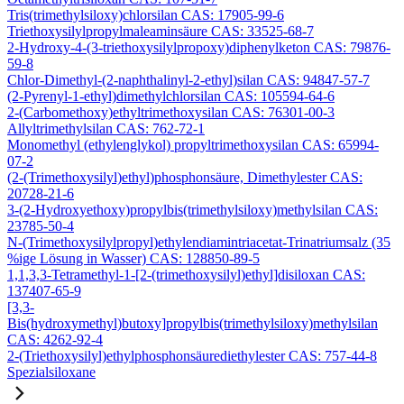
Tris(trimethylsiloxy)chlorsilan CAS: 17905-99-6
Triethoxysilylpropylmaleaminsäure CAS: 33525-68-7
2-Hydroxy-4-(3-triethoxysilylpropoxy)diphenylketon CAS: 79876-
59-8
Chlor-Dimethyl-(2-naphthalinyl-2-ethyl)silan CAS: 94847-57-7
(2-Pyrenyl-1-ethyl)dimethylchlorsilan CAS: 105594-64-6
2-(Carbomethoxy)ethyltrimethoxysilan CAS: 76301-00-3
Allyltrimethylsilan CAS: 762-72-1
Monomethyl (ethylenglykol) propyltrimethoxysilan CAS: 65994-
07-2
(2-(Trimethoxysilyl)ethyl)phosphonsäure, Dimethylester CAS:
20728-21-6
3-(2-Hydroxyethoxy)propylbis(trimethylsiloxy)methylsilan CAS:
23785-50-4
N-(Trimethoxysilylpropyl)ethylendiamintriacetat-Trinatriumsalz (35
%ige Lösung in Wasser) CAS: 128850-89-5
1,1,3,3-Tetramethyl-1-[2-(trimethoxysilyl)ethyl]disiloxan CAS:
137407-65-9
[3,3-
Bis(hydroxymethyl)butoxy]propylbis(trimethylsiloxy)methylsilan
CAS: 4262-92-4
2-(Triethoxysilyl)ethylphosphonsäurediethylester CAS: 757-44-8
Spezialsiloxane