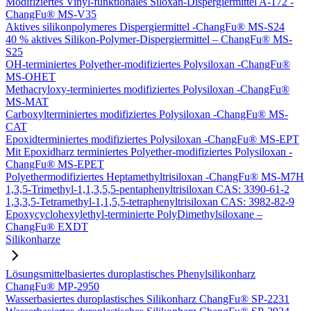
Modifiziertes Vinyl-funktionales Siloxan-Dispergiermittel A-172 -
ChangFu® MS-V35
Aktives silikonpolymeres Dispergiermittel -ChangFu® MS-S24
40 % aktives Silikon-Polymer-Dispergiermittel – ChangFu® MS-
S25
OH-terminiertes Polyether-modifiziertes Polysiloxan -ChangFu®
MS-OHET
Methacryloxy-terminiertes modifiziertes Polysiloxan -ChangFu®
MS-MAT
Carboxylterminiertes modifiziertes Polysiloxan -ChangFu® MS-
CAT
Epoxidterminiertes modifiziertes Polysiloxan -ChangFu® MS-EPT
Mit Epoxidharz terminiertes Polyether-modifiziertes Polysiloxan -
ChangFu® MS-EPET
Polyethermodifiziertes Heptamethyltrisiloxan -ChangFu® MS-M7H
1,3,5-Trimethyl-1,1,3,5,5-pentaphenyltrisiloxan CAS: 3390-61-2
1,3,3,5-Tetramethyl-1,1,5,5-tetraphenyltrisiloxan CAS: 3982-82-9
Epoxycyclohexylethyl-terminierte PolyDimethylsiloxane –
ChangFu® EXDT
Silikonharze
Lösungsmittelbasiertes duroplastisches Phenylsilikonharz
ChangFu® MP-2950
Wasserbasiertes duroplastisches Silikonharz ChangFu® SP-2231