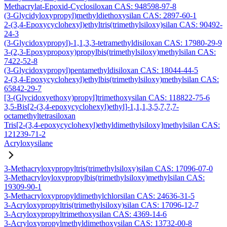
Methacrylat-Epoxid-Cyclosiloxan CAS: 948598-97-8
(3-Glycidyloxypropyl)methyldiethoxysilan CAS: 2897-60-1
2-(3,4-Epoxycyclohexyl)ethyltris(trimethylsiloxy)silan CAS: 90492-
24-3
(3-Glycidoxypropyl)-1,1,3,3-tetramethyldisiloxan CAS: 17980-29-9
3-(2,3-Epoxypropoxy)propylbis(trimethylsiloxy)methylsilan CAS:
7422-52-8
(3-Glycidoxypropyl)pentamethyldisiloxan CAS: 18044-44-5
2-(3,4-Epoxycyclohexyl)ethylbis(trimethylsiloxy)methylsilan CAS:
65842-29-7
[3-(Glycidoxyethoxy)propyl]trimethoxysilan CAS: 118822-75-6
3,5-Bis[2-(3,4-epoxycyclohexyl)ethyl]-1,1,1,3,5,7,7,7-
octamethyltetrasiloxan
Tris[2-(3,4-epoxycyclohexyl)ethyldimethylsiloxy]methylsilan CAS:
121239-71-2
Acryloxysilane
3-Methacryloxypropyltris(trimethylsiloxy)silan CAS: 17096-07-0
3-Methacryloyloxypropylbis(trimethylsiloxy)methylsilan CAS:
19309-90-1
3-Methacryloxypropyldimethylchlorsilan CAS: 24636-31-5
3-Acryloxypropyltris(trimethylsiloxy)silan CAS: 17096-12-7
3-Acryloxypropyltrimethoxysilan CAS: 4369-14-6
3-Acryloxypropylmethyldimethoxysilan CAS: 13732-00-8