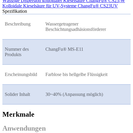
Wässrige Dispersion kolloidaler Kieselsäure ChangFu® CS23-W
Kolloidale Kieselsäure für UV-Systeme ChangFu® CS23UV
Spezifikation
Beschreibung
Wassergetragener
Beschichtungsadhäsionsförderer
Nummer des
ChangFu® MS-E11
Produkts
Erscheinungsbild
Farblose bis hellgelbe Flüssigkeit
Solider Inhalt
30~40% (Anpassung möglich)
Merkmale
Anwendungen