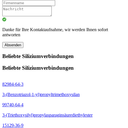
Danke für Ihre Kontaktaufnahme, wir werden Ihnen sofort
antworten
Absenden
Beliebte Siliziumverbindungen
Beliebte Siliziumverbindungen
82984-64-3
3-(Benzotriazol-1-yl)propyltrimethoxysilan
99740-64-4
3-(Triethoxysilyl)propylasparaginsäurediethylester
15129-36-9