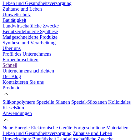
Leben und Gesundheitsversorgung
Zuhause und Leben
Umweltschutz
Bautätigkeit
Landwirtschaftliche Zwecke
Benutzerdefinierte Synthese
Maßgeschneiderte Produkte
Synthese und Verarbeitung
Über uns
Profil des Unternehmens
Firmenbroschüren
Schnell
Unternehmensnachrichten
Der Blog
Kontaktieren Sie uns
Produkte
Silikonpolymere
Spezielle Silanen
Spezial-Siloxanen
Kolloidales
Kieselsäure
Anwendungen
Neue Energie
Elektronische Geräte
Fortgeschrittene Materialien
Leben und Gesundheitsversorgung
Zuhause und Leben
Umweltschutz
Bautätigkeit
Landwirtschaftliche Zwecke