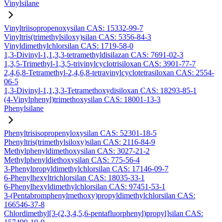
Vinylsilane
Vinyltriisopropenoxysilan CAS: 15332-99-7
Vinyltris(trimethylsiloxy)silan CAS: 5356-84-3
Vinyldimethylchlorsilan CAS: 1719-58-0
1,3-Divinyl-1,1,3,3-tetramethyldisilazan CAS: 7691-02-3
1,3,5-Trimethyl-1,3,5-trivinylcyclotrisiloxan CAS: 3901-77-7
2,4,6,8-Tetramethyl-2,4,6,8-tetravinylcyclotetrasiloxan CAS: 2554-
06-5
1,3-Divinyl-1,1,3,3-Tetramethoxydisiloxan CAS: 18293-85-1
(4-Vinylphenyl)trimethoxysilan CAS: 18001-13-3
Phenylsilane
Phenyltrisisopropenyloxysilan CAS: 52301-18-5
Phenyltris(trimethylsiloxy)silan CAS: 2116-84-9
Methylphenyldimethoxysilan CAS: 3027-21-2
Methylphenyldiethoxysilan CAS: 775-56-4
3-Phenylpropyldimethylchlorsilan CAS: 17146-09-7
6-Phenylhexyltrichlorsilan CAS: 18035-33-1
6-Phenylhexyldimethylchlorsilan CAS: 97451-53-1
3-(Pentabromphenylmethoxy)propyldimethylchlorsilan CAS:
166546-37-8
Chlordimethyl[3-(2,3,4,5,6-pentafluorphenyl)propyl]silan CAS: