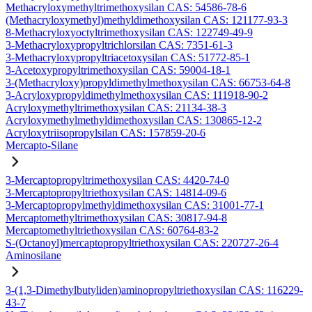
Methacryloxymethyltrimethoxysilan CAS: 54586-78-6
(Methacryloxymethyl)methyldimethoxysilan CAS: 121177-93-3
8-Methacryloxyoctyltrimethoxysilan CAS: 122749-49-9
3-Methacryloxypropyltrichlorsilan CAS: 7351-61-3
3-Methacryloxypropyltriacetoxysilan CAS: 51772-85-1
3-Acetoxypropyltrimethoxysilan CAS: 59004-18-1
3-(Methacryloxy)propyldimethylmethoxysilan CAS: 66753-64-8
3-Acryloxypropyldimethylmethoxysilan CAS: 111918-90-2
Acryloxymethyltrimethoxysilan CAS: 21134-38-3
Acryloxymethylmethyldimethoxysilan CAS: 130865-12-2
Acryloxytriisopropylsilan CAS: 157859-20-6
Mercapto-Silane
3-Mercaptopropyltrimethoxysilan CAS: 4420-74-0
3-Mercaptopropyltriethoxysilan CAS: 14814-09-6
3-Mercaptopropylmethyldimethoxysilan CAS: 31001-77-1
Mercaptomethyltrimethoxysilan CAS: 30817-94-8
Mercaptomethyltriethoxysilan CAS: 60764-83-2
S-(Octanoyl)mercaptopropyltriethoxysilan CAS: 220727-26-4
Aminosilane
3-(1,3-Dimethylbutyliden)aminopropyltriethoxysilan CAS: 116229-
43-7