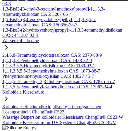
03-3
1,3-Bis[3-[3-ethyl-3-oxetanyl)methoxy]propyl]-1,1,3,3-
tetramethyldisiloxan CAS: 3207-05-4
1,5-Bis[2-(3,4-epoxycyclohexyl)ethyl]-1,1,3,3,5,5-
hexamethyltrisiloxan CAS: 150856-78-3
1,3-Bis(3-(2-hydroxyethoxy)propyl)-1,1,3,3-tetramethyldisiloxan
CAS: 441307-02-4
Wasserstoffsiloxane
2,4,6,8-Tetramethylcyclotetrasiloxan CAS: 2370-88-9
1,1,1,3,3-Pentamethyldisiloxan CAS: 1438-82-0
1,1,3,3,5,5-Hexamethyltrisiloxan CAS: 1189-93-1
1,1,1,3,5,5,5-Heptamethyltrisiloxan CAS: 1873-88-7
Phenyltris(dimethylsiloxy)silan CAS: 18027-45-7
1,1,5,5-Tetramethyl-3,3-diphenyltrisiloxan CAS: 17875-55-7
1,1,3,5,5-Pentamethyl-3-phenyltrisiloxan CAS: 17962-34-4
Kolloidale Kieselsäure
Kolloidales Siliciumdioxid, dispergiert in organischen
Lösungsmitteln ChangFu® CS23
Wässrige Dispersion kolloidaler Kieselsäure ChangFu® CS23-W
Kolloidale Kieselsäure für UV-Systeme ChangFu® CS23UV