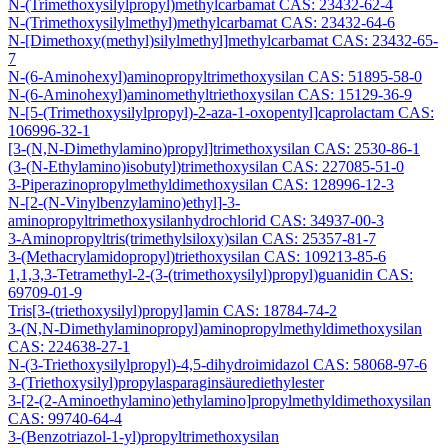
N-(Trimethoxysilylpropyl)methylcarbamat CAS: 23432-62-4
N-(Trimethoxysilylmethyl)methylcarbamat CAS: 23432-64-6
N-[Dimethoxy(methyl)silylmethyl]methylcarbamat CAS: 23432-65-
7
N-(6-Aminohexyl)aminopropyltrimethoxysilan CAS: 51895-58-0
N-(6-Aminohexyl)aminomethyltriethoxysilan CAS: 15129-36-9
N-[5-(Trimethoxysilylpropyl)-2-aza-1-oxopentyl]caprolactam CAS:
106996-32-1
[3-(N,N-Dimethylamino)propyl]trimethoxysilan CAS: 2530-86-1
(3-(N-Ethylamino)isobutyl)trimethoxysilan CAS: 227085-51-0
3-Piperazinopropylmethyldimethoxysilan CAS: 128996-12-3
N-[2-(N-Vinylbenzylamino)ethyl]-3-
aminopropyltrimethoxysilanhydrochlorid CAS: 34937-00-3
3-Aminopropyltris(trimethylsiloxy)silan CAS: 25357-81-7
3-(Methacrylamidopropyl)triethoxysilan CAS: 109213-85-6
1,1,3,3-Tetramethyl-2-(3-(trimethoxysilyl)propyl)guanidin CAS:
69709-01-9
Tris[3-(triethoxysilyl)propyl]amin CAS: 18784-74-2
3-(N,N-Dimethylaminopropyl)aminopropylmethyldimethoxysilan
CAS: 224638-27-1
N-(3-Triethoxysilylpropyl)-4,5-dihydroimidazol CAS: 58068-97-6
3-(Triethoxysilyl)propylasparaginsäurediethylester
3-[2-(2-Aminoethylamino)ethylamino]propylmethyldimethoxysilan
CAS: 99740-64-4
3-(Benzotriazol-1-yl)propyltrimethoxysilan