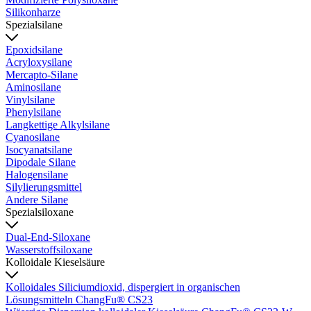
Silikonharze
Spezialsilane
Epoxidsilane
Acryloxysilane
Mercapto-Silane
Aminosilane
Vinylsilane
Phenylsilane
Langkettige Alkylsilane
Cyanosilane
Isocyanatsilane
Dipodale Silane
Halogensilane
Silylierungsmittel
Andere Silane
Spezialsiloxane
Dual-End-Siloxane
Wasserstoffsiloxane
Kolloidale Kieselsäure
Kolloidales Siliciumdioxid, dispergiert in organischen
Lösungsmitteln ChangFu® CS23