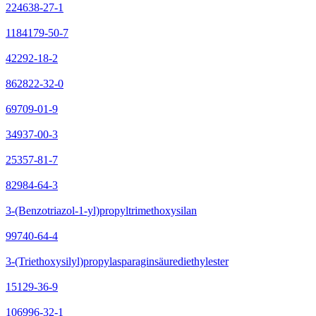
224638-27-1
1184179-50-7
42292-18-2
862822-32-0
69709-01-9
34937-00-3
25357-81-7
82984-64-3
3-(Benzotriazol-1-yl)propyltrimethoxysilan
99740-64-4
3-(Triethoxysilyl)propylasparaginsäurediethylester
15129-36-9
106996-32-1