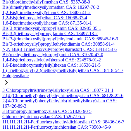
Bis(chlordimethylsilyl)methan CAS: 5357-38-0
Bis(dimethylmethoxysilyl)mathan CAS: 18297-76-2
1,2-Bis(trimethoxysilyl)ethan CAS: 18406-41-2
1,2-Bis(triethoxysilyl)ethan CAS: 16068-37-4
1,6-Bis(trimethoxysilyl)hexan CAS: 87135-01-1
Bis[3-(trimethoxysilyl)propyl]amin CAS: 82985-35-1
Bis[3-(triethoxysilyl)propyl]amin CAS: 13497-18-2
Bis[3-(trimethoxysilyl)propyl]ethylendiamin CAS: 68845-16-9
Bis[3-(triethoxysilyl)propyl]ethylendiamin CAS: 30858-91-4
N,N-Bis(3-Trimethoxysilylpropyl)harnstoff CAS: 18418-53-6
Bis(methyldiethoxysilylpropyl)amin CAS: 31020-47-0
1,4-Bis(triethoxysilylethyl)benzol CAS: 224578-01-2
1,6-Bis(diethoxymethylsilyl)hexan CAS: 18536-21-5
1-(Triethoxysilyl)-2-(diethoxymethylsilyl)ethan CAS: 18418-54-7
Halogensilane
3-Chloropropyltris(trimethylsilyloxy)silan CAS: 18077-31-1
2-[4-(Chlormethyl)phenyl]ethyltrimethoxysilan CAS: 68128-25-6
2-[4-(Chlormethyl)phenyl]ethyltris(trimethylsiloxy)silan CAS:
167426-89-3
3-Brompropyltrimethoxysilan CAS: 51826-90-5
Chlormethyltriethoxysilan CAS: 15267-95-5
1H,1H,2H,2H-Perfluorhexylmethyldichlorsilan CAS: 38436-16-7
1H,1H,2H,2H-Perfluoroctyltrichlorsilan CAS: 78560-45-9