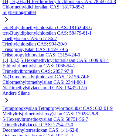
1H,1H,2H,2H-Perfluordecyltrichlorsilan CAS: 78560-44-8
Chlormethyldichlorsilan CAS: 18170-89-3
Silylierungsmittel
tert-Butyldimethylchlorsilan CAS: 18162-48-6
tert-Butyldiphenylchlorsilan CAS: 58479-61-1
Triethylsilan CAS: 617-86-7
Triethylchlorsilan CAS: 994-30-9
Triisopropylsilan CAS: 6459-79-6
Triisopropylchlorsilan CAS: 13154-24-0
1,1,3,3,5,5-Hexamethylcyclotrisilazan CAS: 1009-93-4
Ethinyltrimethylsilan CAS: 1066-54-2
Trimethylbromsilan CAS: 2857-97-8
N-(Trimethylsilyl)imidazol CAS: 18156-74-6
Chlormethyltrimethylsilan CAS: 2344-80-1
N-Trimethylsilylacetamid CAS: 13435-12-6
Andere Silane
Tetrapropoxysilan Tetrapropylorthosilikat CAS: 682-01-9
Methyltris(trimethylsiloxy)silan CAS: 17928-28-8
5-Hexenyltrimethoxysilan CAS: 58751-56-7
Trimethylsilylacetat CAS: 2754-27-0
Decamethyltetrasiloxan CAS: 141-62-8
Octamethyltrisiloxan CAS: 107-51-7