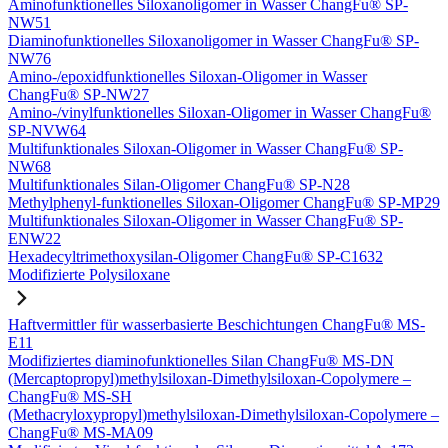
Aminofunktionelles Siloxanoligomer in Wasser ChangFu® SP-
NW51
Diaminofunktionelles Siloxanoligomer in Wasser ChangFu® SP-
NW76
Amino-/epoxidfunktionelles Siloxan-Oligomer in Wasser
ChangFu® SP-NW27
Amino-/vinylfunktionelles Siloxan-Oligomer in Wasser ChangFu®
SP-NVW64
Multifunktionales Siloxan-Oligomer in Wasser ChangFu® SP-
NW68
Multifunktionales Silan-Oligomer ChangFu® SP-N28
Methylphenyl-funktionelles Siloxan-Oligomer ChangFu® SP-MP29
Multifunktionales Siloxan-Oligomer in Wasser ChangFu® SP-
ENW22
Hexadecyltrimethoxysilan-Oligomer ChangFu® SP-C1632
Modifizierte Polysiloxane
Haftvermittler für wasserbasierte Beschichtungen ChangFu® MS-
E11
Modifiziertes diaminofunktionelles Silan ChangFu® MS-DN
(Mercaptopropyl)methylsiloxan-Dimethylsiloxan-Copolymere –
ChangFu® MS-SH
(Methacryloxypropyl)methylsiloxan-Dimethylsiloxan-Copolymere –
ChangFu® MS-MA09