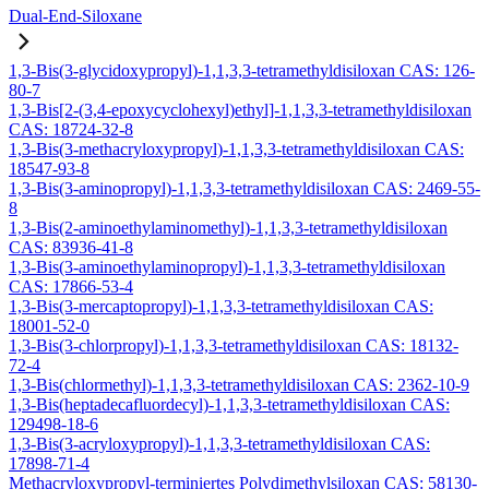
Dual-End-Siloxane
1,3-Bis(3-glycidoxypropyl)-1,1,3,3-tetramethyldisiloxan CAS: 126-
80-7
1,3-Bis[2-(3,4-epoxycyclohexyl)ethyl]-1,1,3,3-tetramethyldisiloxan
CAS: 18724-32-8
1,3-Bis(3-methacryloxypropyl)-1,1,3,3-tetramethyldisiloxan CAS:
18547-93-8
1,3-Bis(3-aminopropyl)-1,1,3,3-tetramethyldisiloxan CAS: 2469-55-
8
1,3-Bis(2-aminoethylaminomethyl)-1,1,3,3-tetramethyldisiloxan
CAS: 83936-41-8
1,3-Bis(3-aminoethylaminopropyl)-1,1,3,3-tetramethyldisiloxan
CAS: 17866-53-4
1,3-Bis(3-mercaptopropyl)-1,1,3,3-tetramethyldisiloxan CAS:
18001-52-0
1,3-Bis(3-chlorpropyl)-1,1,3,3-tetramethyldisiloxan CAS: 18132-
72-4
1,3-Bis(chlormethyl)-1,1,3,3-tetramethyldisiloxan CAS: 2362-10-9
1,3-Bis(heptadecafluordecyl)-1,1,3,3-tetramethyldisiloxan CAS:
129498-18-6
1,3-Bis(3-acryloxypropyl)-1,1,3,3-tetramethyldisiloxan CAS:
17898-71-4
Methacryloxypropyl-terminiertes Polydimethylsiloxan CAS: 58130-