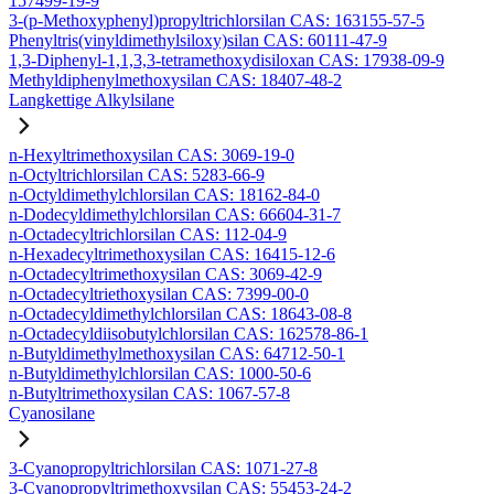
157499-19-9
3-(p-Methoxyphenyl)propyltrichlorsilan CAS: 163155-57-5
Phenyltris(vinyldimethylsiloxy)silan CAS: 60111-47-9
1,3-Diphenyl-1,1,3,3-tetramethoxydisiloxan CAS: 17938-09-9
Methyldiphenylmethoxysilan CAS: 18407-48-2
Langkettige Alkylsilane
n-Hexyltrimethoxysilan CAS: 3069-19-0
n-Octyltrichlorsilan CAS: 5283-66-9
n-Octyldimethylchlorsilan CAS: 18162-84-0
n-Dodecyldimethylchlorsilan CAS: 66604-31-7
n-Octadecyltrichlorsilan CAS: 112-04-9
n-Hexadecyltrimethoxysilan CAS: 16415-12-6
n-Octadecyltrimethoxysilan CAS: 3069-42-9
n-Octadecyltriethoxysilan CAS: 7399-00-0
n-Octadecyldimethylchlorsilan CAS: 18643-08-8
n-Octadecyldiisobutylchlorsilan CAS: 162578-86-1
n-Butyldimethylmethoxysilan CAS: 64712-50-1
n-Butyldimethylchlorsilan CAS: 1000-50-6
n-Butyltrimethoxysilan CAS: 1067-57-8
Cyanosilane
3-Cyanopropyltrichlorsilan CAS: 1071-27-8
3-Cyanopropyltrimethoxysilan CAS: 55453-24-2