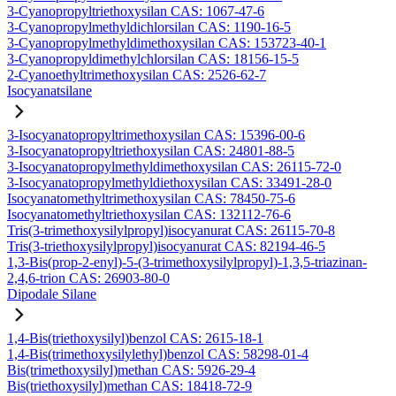
3-Cyanopropyltriethoxysilan CAS: 1067-47-6
3-Cyanopropylmethyldichlorsilan CAS: 1190-16-5
3-Cyanopropylmethyldimethoxysilan CAS: 153723-40-1
3-Cyanopropyldimethylchlorsilan CAS: 18156-15-5
2-Cyanoethyltrimethoxysilan CAS: 2526-62-7
Isocyanatsilane
3-Isocyanatopropyltrimethoxysilan CAS: 15396-00-6
3-Isocyanatopropyltriethoxysilan CAS: 24801-88-5
3-Isocyanatopropylmethyldimethoxysilan CAS: 26115-72-0
3-Isocyanatopropylmethyldiethoxysilan CAS: 33491-28-0
Isocyanatomethyltrimethoxysilan CAS: 78450-75-6
Isocyanatomethyltriethoxysilan CAS: 132112-76-6
Tris(3-trimethoxysilylpropyl)isocyanurat CAS: 26115-70-8
Tris(3-triethoxysilylpropyl)isocyanurat CAS: 82194-46-5
1,3-Bis(prop-2-enyl)-5-(3-trimethoxysilylpropyl)-1,3,5-triazinan-
2,4,6-trion CAS: 26903-80-0
Dipodale Silane
1,4-Bis(triethoxysilyl)benzol CAS: 2615-18-1
1,4-Bis(trimethoxysilylethyl)benzol CAS: 58298-01-4
Bis(trimethoxysilyl)methan CAS: 5926-29-4
Bis(triethoxysilyl)methan CAS: 18418-72-9