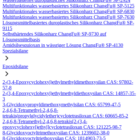
Wasserbasiertes duroplastisches Silikonharz ChangFu® SP-2924
Multifunktionales wasserbasiertes Silikonharz ChangFu® SP-5125
Multifunktionales wasserbasiertes Silikonharz ChangFu® SP-6830
Multifunktionales wasserbasiertes Silikonharz ChangFu® SP-7630
Lösungsmittelbasiertes duroplastisches Silikonharz ChangFu® SP-
9115
Selbsthärtendes Silikonharz ChangFu® SP-9730 auf
Lösungsmittelbasis
Amidsilsesquioxan in wässriger Lösung ChangFu® SP-4130
Spezialsilane
Epoxidsilane
2-(3,4-Epoxycyclohexyl)ethylmethyldimethoxysilan CAS: 97802-
57-8
2-(3,4-Epoxycyclohexyl)ethylmethyldiethoxysilan CAS: 14857-35-
3
3-Glycidoxypropyldimethoxymethylsilan CAS: 65799-47-5
2,4,6,8-Tetramethyl-2,4,6,8-
tetrakis(propylglycidylether)cyclotetrasiloxan CAS: 60665-85-2
2,4,6,8-Tetramethyl-2,4,6,8-tetrakis[2-(3,4-
epoxycyclohexyl)ethyl]cyclotetrasiloxan CAS: 121225-98-7
8-Glycidoxyoctyltrimethoxysilan CAS: 1239602-38-0
8-Glycidoxyoctyltriethoxysilan CAS: 1814903-73-5