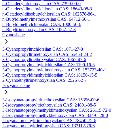
n-Octadecyltriethoxysilan CAS: 7399-00-0
n-Octadecyldimethylchlorsilan CAS: 18643-08-8
n-Octadecyldiisobutylchlorsilan CAS: 162578-86-1
n-Butyldimethylmethoxysilan CAS: 64712-50-1
n-Butyldimethylchlorsilan CAS: 1000-50-6
n-Butyltrimethoxysilan CAS: 1067-57-8
Cyanosilane
3-Cyanopropyltrichlorsilan CAS: 1071-27-8
3-Cyanopropyltrimethoxysilan CAS: 55453-24-2
3-Cyanopropyltriethoxysilan CAS: 1067-47-6
3-Cyanopropylmethyldichlorsilan CAS: 1190-16-5
3-Cyanopropylmethyldimethoxysilan CAS: 153723-40-1
3-Cyanopropyldimethylchlorsilan CAS: 18156-15-5
2-Cyanoethyltrimethoxysilan CAS: 2526-62-7
Isocyanatsilane
3-Isocyanatopropyltrimethoxysilan CAS: 15396-00-6
3-Isocyanatopropyltriethoxysilan CAS: 24801-88-5
3-Isocyanatopropylmethyldimethoxysilan CAS: 26115-72-0
3-Isocyanatopropylmethyldiethoxysilan CAS: 33491-28-0
Isocyanatomethyltrimethoxysilan CAS: 78450-75-6
Isocyanatomethyltriethoxysilan CAS: 132112-76-6