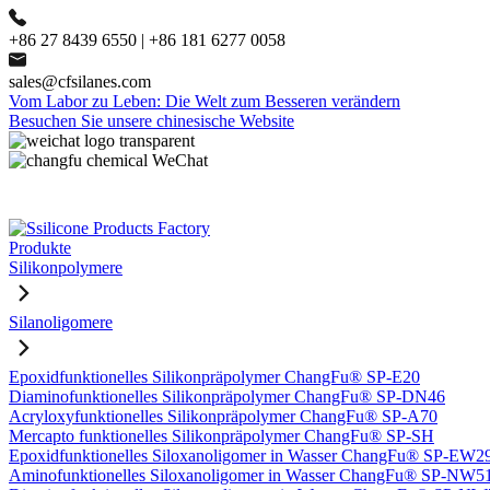
+86 27 8439 6550 | +86 181 6277 0058
sales@cfsilanes.com
Vom Labor zu Leben: Die Welt zum Besseren verändern
Besuchen Sie unsere chinesische Website
Produkte
Silikonpolymere
Silanoligomere
Epoxidfunktionelles Silikonpräpolymer ChangFu® SP-E20
Diaminofunktionelles Silikonpräpolymer ChangFu® SP-DN46
Acryloxyfunktionelles Silikonpräpolymer ChangFu® SP-A70
Mercapto funktionelles Silikonpräpolymer ChangFu® SP-SH
Epoxidfunktionelles Siloxanoligomer in Wasser ChangFu® SP-EW2
Aminofunktionelles Siloxanoligomer in Wasser ChangFu® SP-NW5