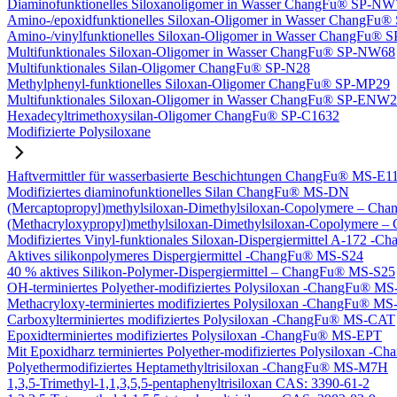
Diaminofunktionelles Siloxanoligomer in Wasser ChangFu® SP-NW
Amino-/epoxidfunktionelles Siloxan-Oligomer in Wasser ChangFu
Amino-/vinylfunktionelles Siloxan-Oligomer in Wasser ChangFu
Multifunktionales Siloxan-Oligomer in Wasser ChangFu® SP-NW68
Multifunktionales Silan-Oligomer ChangFu® SP-N28
Methylphenyl-funktionelles Siloxan-Oligomer ChangFu® SP-MP29
Multifunktionales Siloxan-Oligomer in Wasser ChangFu® SP-ENW
Hexadecyltrimethoxysilan-Oligomer ChangFu® SP-C1632
Modifizierte Polysiloxane
Haftvermittler für wasserbasierte Beschichtungen ChangFu® MS-E1
Modifiziertes diaminofunktionelles Silan ChangFu® MS-DN
(Mercaptopropyl)methylsiloxan-Dimethylsiloxan-Copolymere – C
(Methacryloxypropyl)methylsiloxan-Dimethylsiloxan-Copolymer
Modifiziertes Vinyl-funktionales Siloxan-Dispergiermittel A-172 
Aktives silikonpolymeres Dispergiermittel -ChangFu® MS-S24
40 % aktives Silikon-Polymer-Dispergiermittel – ChangFu® MS-S25
OH-terminiertes Polyether-modifiziertes Polysiloxan -ChangFu® 
Methacryloxy-terminiertes modifiziertes Polysiloxan -ChangFu® 
Carboxylterminiertes modifiziertes Polysiloxan -ChangFu® MS-CAT
Epoxidterminiertes modifiziertes Polysiloxan -ChangFu® MS-EPT
Mit Epoxidharz terminiertes Polyether-modifiziertes Polysiloxan 
Polyethermodifiziertes Heptamethyltrisiloxan -ChangFu® MS-M7H
1,3,5-Trimethyl-1,1,3,5,5-pentaphenyltrisiloxan CAS: 3390-61-2