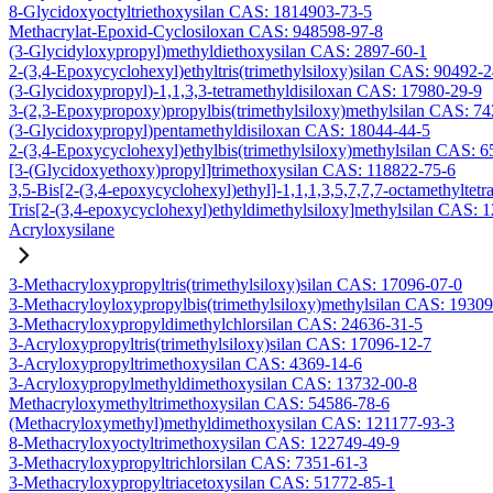
8-Glycidoxyoctyltriethoxysilan CAS: 1814903-73-5
Methacrylat-Epoxid-Cyclosiloxan CAS: 948598-97-8
(3-Glycidyloxypropyl)methyldiethoxysilan CAS: 2897-60-1
2-(3,4-Epoxycyclohexyl)ethyltris(trimethylsiloxy)silan CAS: 90492-
(3-Glycidoxypropyl)-1,1,3,3-tetramethyldisiloxan CAS: 17980-29-9
3-(2,3-Epoxypropoxy)propylbis(trimethylsiloxy)methylsilan CAS: 7
(3-Glycidoxypropyl)pentamethyldisiloxan CAS: 18044-44-5
2-(3,4-Epoxycyclohexyl)ethylbis(trimethylsiloxy)methylsilan CAS: 
[3-(Glycidoxyethoxy)propyl]trimethoxysilan CAS: 118822-75-6
3,5-Bis[2-(3,4-epoxycyclohexyl)ethyl]-1,1,1,3,5,7,7,7-octamethyltetr
Tris[2-(3,4-epoxycyclohexyl)ethyldimethylsiloxy]methylsilan CAS: 
Acryloxysilane
3-Methacryloxypropyltris(trimethylsiloxy)silan CAS: 17096-07-0
3-Methacryloyloxypropylbis(trimethylsiloxy)methylsilan CAS: 1930
3-Methacryloxypropyldimethylchlorsilan CAS: 24636-31-5
3-Acryloxypropyltris(trimethylsiloxy)silan CAS: 17096-12-7
3-Acryloxypropyltrimethoxysilan CAS: 4369-14-6
3-Acryloxypropylmethyldimethoxysilan CAS: 13732-00-8
Methacryloxymethyltrimethoxysilan CAS: 54586-78-6
(Methacryloxymethyl)methyldimethoxysilan CAS: 121177-93-3
8-Methacryloxyoctyltrimethoxysilan CAS: 122749-49-9
3-Methacryloxypropyltrichlorsilan CAS: 7351-61-3
3-Methacryloxypropyltriacetoxysilan CAS: 51772-85-1