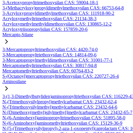
3-Acetoxypropyltrimethoxysilan CAS: 59004-18-1
3-(Methacryloxy)propyldimethylmethoxysilan CAS: 66753-64-8
3-Acryloxypropyldimethylmethoxysilan CAS: 111918-90-2
Acryloxymethyltrimethoxysilan CAS: 21134-38-3
Acryloxymethylmethyldimethoxysilan CAS: 130865-12-2
Acryloxytriisopropylsilan CAS: 157859-20-6
Mercapto-Silane
3-Mercaptopropyltrimethoxysilan CAS: 4420-74-0
3-Mercaptopropyltriethoxysilan CAS: 14814-09-6
3-Mercaptopropylmethyldimethoxysilan CAS: 31001-77-1
Mercaptomethyltrimethoxysilan CAS: 30817-94-8
Mercaptomethyltriethoxysilan CAS: 60764-83-2
S-(Octanoyl)mercaptopropyltriethoxysilan CAS: 220727-26-4
Aminosilane
3-(1,3-Dimethylbutyliden)aminopropyltriethoxysilan CAS: 116229-4
N-(Trimethoxysilylpropyl)methylcarbamat CAS: 23432-62-4
N-(Trimethoxysilylmethyl)methylcarbamat CAS: 23432-64-6
N-[Dimethoxy(methyl)silylmethyl]methylcarbamat CAS: 23432-65-7
N-(6-Aminohexyl)aminopropyltrimethoxysilan CAS: 51895-58-0
N-(6-Aminohexyl)aminomethyltriethoxysilan CAS: 15129-36-9
N-[5-(Trimethoxysilylpropyl)-2-aza-1-oxopentyl]caprolactam CAS: 