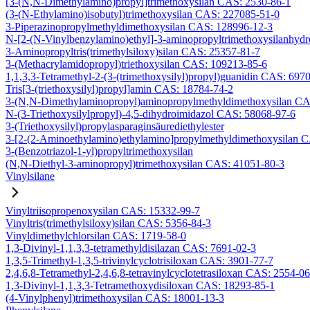
[3-(N,N-Dimethylamino)propyl]trimethoxysilan CAS: 2530-86-1
(3-(N-Ethylamino)isobutyl)trimethoxysilan CAS: 227085-51-0
3-Piperazinopropylmethyldimethoxysilan CAS: 128996-12-3
N-[2-(N-Vinylbenzylamino)ethyl]-3-aminopropyltrimethoxysilanhyd
3-Aminopropyltris(trimethylsiloxy)silan CAS: 25357-81-7
3-(Methacrylamidopropyl)triethoxysilan CAS: 109213-85-6
1,1,3,3-Tetramethyl-2-(3-(trimethoxysilyl)propyl)guanidin CAS: 697
Tris[3-(triethoxysilyl)propyl]amin CAS: 18784-74-2
3-(N,N-Dimethylaminopropyl)aminopropylmethyldimethoxysilan CA
N-(3-Triethoxysilylpropyl)-4,5-dihydroimidazol CAS: 58068-97-6
3-(Triethoxysilyl)propylasparaginsäurediethylester
3-[2-(2-Aminoethylamino)ethylamino]propylmethyldimethoxysilan 
3-(Benzotriazol-1-yl)propyltrimethoxysilan
(N,N-Diethyl-3-aminopropyl)trimethoxysilan CAS: 41051-80-3
Vinylsilane
Vinyltriisopropenoxysilan CAS: 15332-99-7
Vinyltris(trimethylsiloxy)silan CAS: 5356-84-3
Vinyldimethylchlorsilan CAS: 1719-58-0
1,3-Divinyl-1,1,3,3-tetramethyldisilazan CAS: 7691-02-3
1,3,5-Trimethyl-1,3,5-trivinylcyclotrisiloxan CAS: 3901-77-7
2,4,6,8-Tetramethyl-2,4,6,8-tetravinylcyclotetrasiloxan CAS: 2554-0
1,3-Divinyl-1,1,3,3-Tetramethoxydisiloxan CAS: 18293-85-1
(4-Vinylphenyl)trimethoxysilan CAS: 18001-13-3