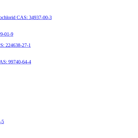
rochlorid CAS: 34937-00-3
09-01-9
S: 224638-27-1
CAS: 99740-64-4
6-5