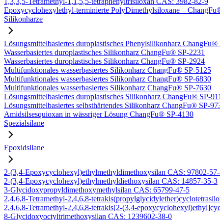
1,3,3,5-Tetramethyl-1,1,5,5-tetraphenyltrisiloxan CAS: 3982-82-9
Epoxycyclohexylethyl-terminierte PolyDimethylsiloxane – Chang
Silikonharze
Lösungsmittelbasiertes duroplastisches Phenylsilikonharz ChangFu
Wasserbasiertes duroplastisches Silikonharz ChangFu® SP-2231
Wasserbasiertes duroplastisches Silikonharz ChangFu® SP-2924
Multifunktionales wasserbasiertes Silikonharz ChangFu® SP-5125
Multifunktionales wasserbasiertes Silikonharz ChangFu® SP-6830
Multifunktionales wasserbasiertes Silikonharz ChangFu® SP-7630
Lösungsmittelbasiertes duroplastisches Silikonharz ChangFu® SP-91
Lösungsmittelbasiertes selbsthärtendes Silikonharz ChangFu® SP-97
Amidsilsesquioxan in wässriger Lösung ChangFu® SP-4130
Spezialsilane
Epoxidsilane
2-(3,4-Epoxycyclohexyl)ethylmethyldimethoxysilan CAS: 97802-57
2-(3,4-Epoxycyclohexyl)ethylmethyldiethoxysilan CAS: 14857-35-3
3-Glycidoxypropyldimethoxymethylsilan CAS: 65799-47-5
2,4,6,8-Tetramethyl-2,4,6,8-tetrakis(propylglycidylether)cyclotetras
2,4,6,8-Tetramethyl-2,4,6,8-tetrakis[2-(3,4-epoxycyclohexyl)ethyl]c
8-Glycidoxyoctyltrimethoxysilan CAS: 1239602-38-0