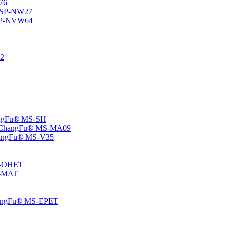
76
® SP-NW27
® SP-NVW64
22
1
hangFu® MS-SH
e – ChangFu® MS-MA09
-ChangFu® MS-V35
MS-OHET
MS-MAT
-ChangFu® MS-EPET