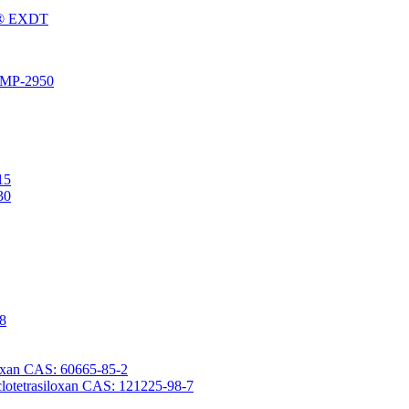
Fu® EXDT
® MP-2950
15
30
-8
iloxan CAS: 60665-85-2
yclotetrasiloxan CAS: 121225-98-7