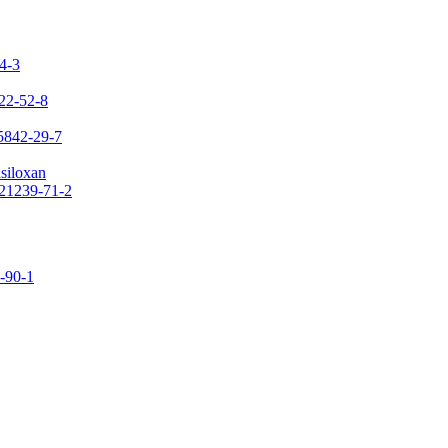
24-3
422-52-8
65842-29-7
asiloxan
121239-71-2
9-90-1