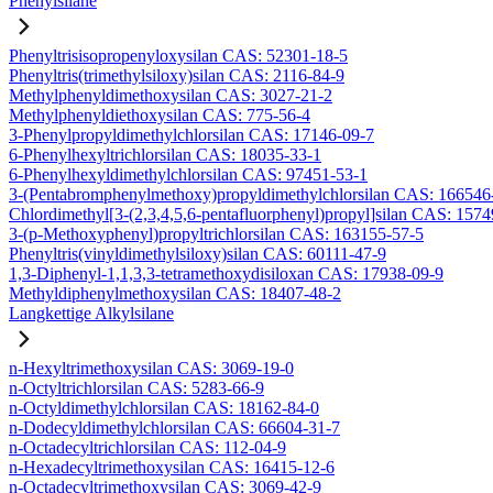
Phenylsilane
Phenyltrisisopropenyloxysilan CAS: 52301-18-5
Phenyltris(trimethylsiloxy)silan CAS: 2116-84-9
Methylphenyldimethoxysilan CAS: 3027-21-2
Methylphenyldiethoxysilan CAS: 775-56-4
3-Phenylpropyldimethylchlorsilan CAS: 17146-09-7
6-Phenylhexyltrichlorsilan CAS: 18035-33-1
6-Phenylhexyldimethylchlorsilan CAS: 97451-53-1
3-(Pentabromphenylmethoxy)propyldimethylchlorsilan CAS: 166546
Chlordimethyl[3-(2,3,4,5,6-pentafluorphenyl)propyl]silan CAS: 157
3-(p-Methoxyphenyl)propyltrichlorsilan CAS: 163155-57-5
Phenyltris(vinyldimethylsiloxy)silan CAS: 60111-47-9
1,3-Diphenyl-1,1,3,3-tetramethoxydisiloxan CAS: 17938-09-9
Methyldiphenylmethoxysilan CAS: 18407-48-2
Langkettige Alkylsilane
n-Hexyltrimethoxysilan CAS: 3069-19-0
n-Octyltrichlorsilan CAS: 5283-66-9
n-Octyldimethylchlorsilan CAS: 18162-84-0
n-Dodecyldimethylchlorsilan CAS: 66604-31-7
n-Octadecyltrichlorsilan CAS: 112-04-9
n-Hexadecyltrimethoxysilan CAS: 16415-12-6
n-Octadecyltrimethoxysilan CAS: 3069-42-9