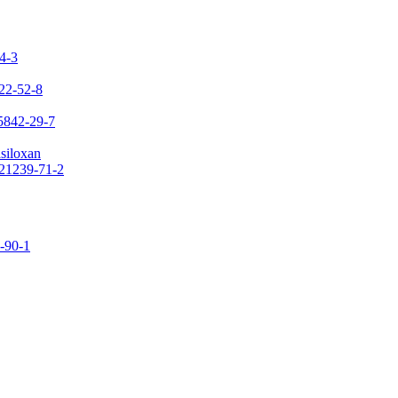
24-3
422-52-8
65842-29-7
asiloxan
121239-71-2
9-90-1