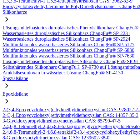
1,3,3,5-Tetramethyl-1,1,5,5-tetraphenyltrisiloxan CAS: 3982-82-9
Epoxycyclohexylethyl-terminierte PolyDimethylsiloxane – Chang
Silikonharze
Lösungsmittelbasiertes duroplastisches Phenylsilikonharz ChangFu
Wasserbasiertes duroplastisches Silikonharz ChangFu® SP-2231
Wasserbasiertes duroplastisches Silikonharz ChangFu® SP-2924
Multifunktionales wasserbasiertes Silikonharz ChangFu® SP-5125
Multifunktionales wasserbasiertes Silikonharz ChangFu® SP-6830
Multifunktionales wasserbasiertes Silikonharz ChangFu® SP-7630
Lösungsmittelbasiertes duroplastisches Silikonharz ChangFu® SP-91
Selbsthärtendes Silikonharz ChangFu® SP-9730 auf Lösungsmittelba
Amidsilsesquioxan in wässriger Lösung ChangFu® SP-4130
Spezialsilane
Epoxidsilane
2-(3,4-Epoxycyclohexyl)ethylmethyldimethoxysilan CAS: 97802-57
2-(3,4-Epoxycyclohexyl)ethylmethyldiethoxysilan CAS: 14857-35-3
3-Glycidoxypropyldimethoxymethylsilan CAS: 65799-47-5
2,4,6,8-Tetramethyl-2,4,6,8-tetrakis(propylglycidylether)cyclotetras
2,4,6,8-Tetramethyl-2,4,6,8-tetrakis[2-(3,4-epoxycyclohexyl)ethyl]c
8-Glycidoxyoctyltrimethoxysilan CAS: 1239602-38-0