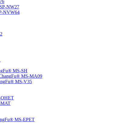
76
® SP-NW27
® SP-NVW64
22
1
hangFu® MS-SH
e – ChangFu® MS-MA09
-ChangFu® MS-V35
MS-OHET
MS-MAT
-ChangFu® MS-EPET