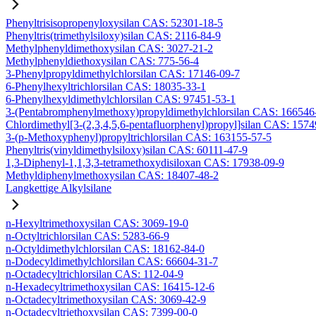
Phenyltrisisopropenyloxysilan CAS: 52301-18-5
Phenyltris(trimethylsiloxy)silan CAS: 2116-84-9
Methylphenyldimethoxysilan CAS: 3027-21-2
Methylphenyldiethoxysilan CAS: 775-56-4
3-Phenylpropyldimethylchlorsilan CAS: 17146-09-7
6-Phenylhexyltrichlorsilan CAS: 18035-33-1
6-Phenylhexyldimethylchlorsilan CAS: 97451-53-1
3-(Pentabromphenylmethoxy)propyldimethylchlorsilan CAS: 166546
Chlordimethyl[3-(2,3,4,5,6-pentafluorphenyl)propyl]silan CAS: 157
3-(p-Methoxyphenyl)propyltrichlorsilan CAS: 163155-57-5
Phenyltris(vinyldimethylsiloxy)silan CAS: 60111-47-9
1,3-Diphenyl-1,1,3,3-tetramethoxydisiloxan CAS: 17938-09-9
Methyldiphenylmethoxysilan CAS: 18407-48-2
Langkettige Alkylsilane
n-Hexyltrimethoxysilan CAS: 3069-19-0
n-Octyltrichlorsilan CAS: 5283-66-9
n-Octyldimethylchlorsilan CAS: 18162-84-0
n-Dodecyldimethylchlorsilan CAS: 66604-31-7
n-Octadecyltrichlorsilan CAS: 112-04-9
n-Hexadecyltrimethoxysilan CAS: 16415-12-6
n-Octadecyltrimethoxysilan CAS: 3069-42-9
n-Octadecyltriethoxysilan CAS: 7399-00-0