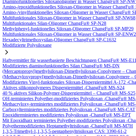
Diaminofunktionelles Siloxanoligomer in Wasser ChangFu® SP-NW
Amino-/epoxidfunktionelles Siloxan-Oligomer in Wasser ChangFu
Amino-/vinylfunktionelles Siloxan-Oligomer in Wasser ChangFu
Multifunktionales Siloxan-Oligomer in Wasser ChangFu® SP-NW68
Multifunktionales Silan-Oligomer ChangFu® SP-N28
Methylphenyl-funktionelles Siloxan-Oligomer ChangFu® SP-MP29
Multifunktionales Siloxan-Oligomer in Wasser ChangFu® SP-ENW
Hexadecyltrimethoxysilan-Oligomer ChangFu® SP-C1632
Modifizierte Polysiloxane
Haftvermittler für wasserbasierte Beschichtungen ChangFu® MS-E1
Modifiziertes diaminofunktionelles Silan ChangFu® MS-DN
(Mercaptopropyl)methylsiloxan-Dimethylsiloxan-Copolymere – C
(Methacryloxypropyl)methylsiloxan-Dimethylsiloxan-Copolymer
Modifiziertes Vinyl-funktionales Siloxan-Dispergiermittel A-172 
Aktives silikonpolymeres Dispergiermittel -ChangFu® MS-S24
40 % aktives Silikon-Polymer-Dispergiermittel – ChangFu® MS-S25
OH-terminiertes Polyether-modifiziertes Polysiloxan -ChangFu® 
Methacryloxy-terminiertes modifiziertes Polysiloxan -ChangFu® 
Carboxylterminiertes modifiziertes Polysiloxan -ChangFu® MS-CAT
Epoxidterminiertes modifiziertes Polysiloxan -ChangFu® MS-EPT
Mit Epoxidharz terminiertes Polyether-modifiziertes Polysiloxan 
Polyethermodifiziertes Heptamethyltrisiloxan -ChangFu® MS-M7H
1,3,5-Trimethyl-1,1,3,5,5-pentaphenyltrisiloxan CAS: 3390-61-2