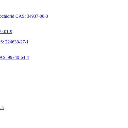
rochlorid CAS: 34937-00-3
09-01-9
S: 224638-27-1
CAS: 99740-64-4
6-5