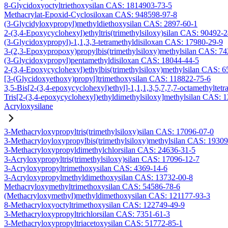
8-Glycidoxyoctyltriethoxysilan CAS: 1814903-73-5
Methacrylat-Epoxid-Cyclosiloxan CAS: 948598-97-8
(3-Glycidyloxypropyl)methyldiethoxysilan CAS: 2897-60-1
2-(3,4-Epoxycyclohexyl)ethyltris(trimethylsiloxy)silan CAS: 90492-
(3-Glycidoxypropyl)-1,1,3,3-tetramethyldisiloxan CAS: 17980-29-9
3-(2,3-Epoxypropoxy)propylbis(trimethylsiloxy)methylsilan CAS: 7
(3-Glycidoxypropyl)pentamethyldisiloxan CAS: 18044-44-5
2-(3,4-Epoxycyclohexyl)ethylbis(trimethylsiloxy)methylsilan CAS: 
[3-(Glycidoxyethoxy)propyl]trimethoxysilan CAS: 118822-75-6
3,5-Bis[2-(3,4-epoxycyclohexyl)ethyl]-1,1,1,3,5,7,7,7-octamethyltetr
Tris[2-(3,4-epoxycyclohexyl)ethyldimethylsiloxy]methylsilan CAS: 
Acryloxysilane
3-Methacryloxypropyltris(trimethylsiloxy)silan CAS: 17096-07-0
3-Methacryloyloxypropylbis(trimethylsiloxy)methylsilan CAS: 1930
3-Methacryloxypropyldimethylchlorsilan CAS: 24636-31-5
3-Acryloxypropyltris(trimethylsiloxy)silan CAS: 17096-12-7
3-Acryloxypropyltrimethoxysilan CAS: 4369-14-6
3-Acryloxypropylmethyldimethoxysilan CAS: 13732-00-8
Methacryloxymethyltrimethoxysilan CAS: 54586-78-6
(Methacryloxymethyl)methyldimethoxysilan CAS: 121177-93-3
8-Methacryloxyoctyltrimethoxysilan CAS: 122749-49-9
3-Methacryloxypropyltrichlorsilan CAS: 7351-61-3
3-Methacryloxypropyltriacetoxysilan CAS: 51772-85-1