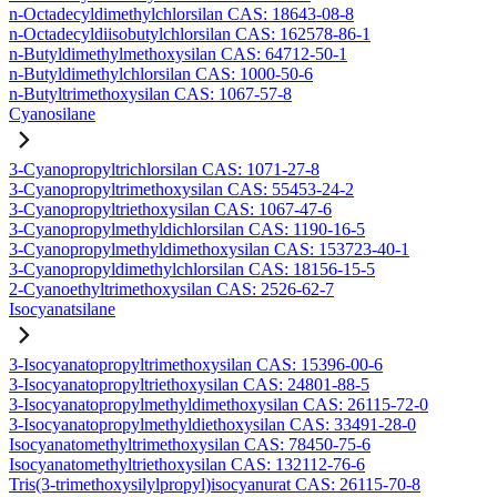
n-Octadecyldimethylchlorsilan CAS: 18643-08-8
n-Octadecyldiisobutylchlorsilan CAS: 162578-86-1
n-Butyldimethylmethoxysilan CAS: 64712-50-1
n-Butyldimethylchlorsilan CAS: 1000-50-6
n-Butyltrimethoxysilan CAS: 1067-57-8
Cyanosilane
3-Cyanopropyltrichlorsilan CAS: 1071-27-8
3-Cyanopropyltrimethoxysilan CAS: 55453-24-2
3-Cyanopropyltriethoxysilan CAS: 1067-47-6
3-Cyanopropylmethyldichlorsilan CAS: 1190-16-5
3-Cyanopropylmethyldimethoxysilan CAS: 153723-40-1
3-Cyanopropyldimethylchlorsilan CAS: 18156-15-5
2-Cyanoethyltrimethoxysilan CAS: 2526-62-7
Isocyanatsilane
3-Isocyanatopropyltrimethoxysilan CAS: 15396-00-6
3-Isocyanatopropyltriethoxysilan CAS: 24801-88-5
3-Isocyanatopropylmethyldimethoxysilan CAS: 26115-72-0
3-Isocyanatopropylmethyldiethoxysilan CAS: 33491-28-0
Isocyanatomethyltrimethoxysilan CAS: 78450-75-6
Isocyanatomethyltriethoxysilan CAS: 132112-76-6
Tris(3-trimethoxysilylpropyl)isocyanurat CAS: 26115-70-8