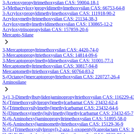
3-Acetoxypropyltrimethoxysilan CAS: 59004-18-1
3-(Methacryloxy)propyldimethylmethoxysilan CAS: 66753-64-8
3-Acryloxypropyldimethylmethoxysilan CAS: 111918-90-2
Acryloxymethyltrimethoxysilan CAS: 21134-38-3
Acryloxymethylmethyldimethoxysilan CAS: 130865-12-2
Acryloxytriisopropylsilan CAS: 157859-20-6
Mercapto-Silane
3-Mercaptopropyltrimethoxysilan CAS: 4420-74-0
3-Mercaptopropyltriethoxysilan CAS: 14814-09-6
3-Mercaptopropylmethyldimethoxysilan CAS: 31001-77-1
Mercaptomethyltrimethoxysilan CAS: 30817-94-8
Mercaptomethyltriethoxysilan CAS: 60764-83-2
S-(Octanoyl)mercaptopropyltriethoxysilan CAS: 220727-26-4
Aminosilane
3-(1,3-Dimethylbutyliden)aminopropyltriethoxysilan CAS: 116229-4
N-(Trimethoxysilylpropyl)methylcarbamat CAS: 23432-62-4
N-(Trimethoxysilylmethyl)methylcarbamat CAS: 23432-64-6
N-[Dimethoxy(methyl)silylmethyl]methylcarbamat CAS: 23432-65-7
N-(6-Aminohexyl)aminopropyltrimethoxysilan CAS: 51895-58-0
N-(6-Aminohexyl)aminomethyltriethoxysilan CAS: 15129-36-9
N-[5-(Trimethoxysilylpropyl)-2-aza-1-oxopentyl]caprolactam CAS: 