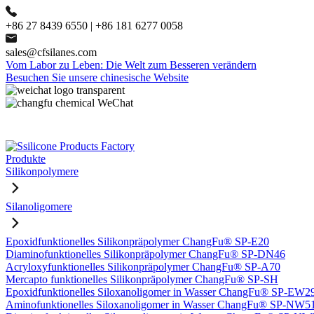
+86 27 8439 6550 | +86 181 6277 0058
sales@cfsilanes.com
Vom Labor zu Leben: Die Welt zum Besseren verändern
Besuchen Sie unsere chinesische Website
Produkte
Silikonpolymere
Silanoligomere
Epoxidfunktionelles Silikonpräpolymer ChangFu® SP-E20
Diaminofunktionelles Silikonpräpolymer ChangFu® SP-DN46
Acryloxyfunktionelles Silikonpräpolymer ChangFu® SP-A70
Mercapto funktionelles Silikonpräpolymer ChangFu® SP-SH
Epoxidfunktionelles Siloxanoligomer in Wasser ChangFu® SP-EW2
Aminofunktionelles Siloxanoligomer in Wasser ChangFu® SP-NW5