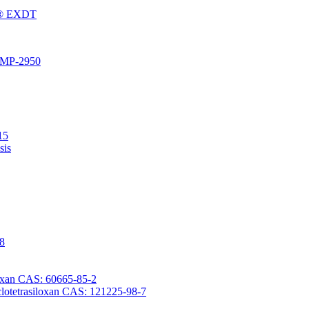
Fu® EXDT
® MP-2950
15
sis
-8
iloxan CAS: 60665-85-2
yclotetrasiloxan CAS: 121225-98-7