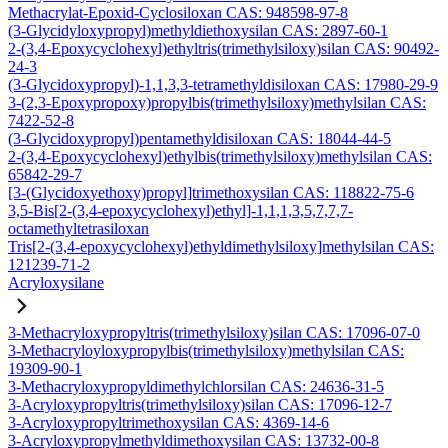
Methacrylat-Epoxid-Cyclosiloxan CAS: 948598-97-8
(3-Glycidyloxypropyl)methyldiethoxysilan CAS: 2897-60-1
2-(3,4-Epoxycyclohexyl)ethyltris(trimethylsiloxy)silan CAS: 90492-
24-3
(3-Glycidoxypropyl)-1,1,3,3-tetramethyldisiloxan CAS: 17980-29-9
3-(2,3-Epoxypropoxy)propylbis(trimethylsiloxy)methylsilan CAS:
7422-52-8
(3-Glycidoxypropyl)pentamethyldisiloxan CAS: 18044-44-5
2-(3,4-Epoxycyclohexyl)ethylbis(trimethylsiloxy)methylsilan CAS:
65842-29-7
[3-(Glycidoxyethoxy)propyl]trimethoxysilan CAS: 118822-75-6
3,5-Bis[2-(3,4-epoxycyclohexyl)ethyl]-1,1,1,3,5,7,7,7-
octamethyltetrasiloxan
Tris[2-(3,4-epoxycyclohexyl)ethyldimethylsiloxy]methylsilan CAS:
121239-71-2
Acryloxysilane
3-Methacryloxypropyltris(trimethylsiloxy)silan CAS: 17096-07-0
3-Methacryloyloxypropylbis(trimethylsiloxy)methylsilan CAS:
19309-90-1
3-Methacryloxypropyldimethylchlorsilan CAS: 24636-31-5
3-Acryloxypropyltris(trimethylsiloxy)silan CAS: 17096-12-7
3-Acryloxypropyltrimethoxysilan CAS: 4369-14-6
3-Acryloxypropylmethyldimethoxysilan CAS: 13732-00-8