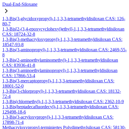
Dual-End-Siloxane
1,3-Bis(3-glycidoxypropyl)-1,1,3,3-tetramethyldisiloxan CAS: 126-
80-7
1,3-Bis[2-(3,4-epoxycyclohexyl)ethyl]-1,1,3,3-tetramethyldisiloxan
CAS: 18724-32-8
1,3-Bis(3-methacryloxypropyl)-1,1,3,3-tetramethyldisiloxan CAS:
18547-93-8
1,3-Bis(3-aminopropyl)-1,1,3,3-tetramethyldisiloxan CAS: 2469-55-
8
1,3-Bis(2-aminoethylaminomethyl)-1,1,3,3-tetramethyldisiloxan
CAS: 83936-41-8
1,3-Bis(3-aminoethylaminopropyl)-1,1,3,3-tetramethyldisiloxan
CAS: 17866-53-4
1,3-Bis(3-mercaptopropyl)-1,1,3,3-tetramethyldisiloxan CAS:
18001-52-0
1,3-Bis(3-chlorpropyl)-1,1,3,3-tetramethyldisiloxan CAS: 18132-
72-4
1,3-Bis(chlormethyl)-1,1,3,3-tetramethyldisiloxan CAS: 2362-10-9
1,3-Bis(heptadecafluordecyl)-1,1,3,3-tetramethyldisiloxan CAS:
129498-18-6
1,3-Bis(3-acryloxypropyl)-1,1,3,3-tetramethyldisiloxan CAS:
17898-71-4
Methacryloxypropyl-terminiertes Polydimethylsiloxan CAS: 58130-