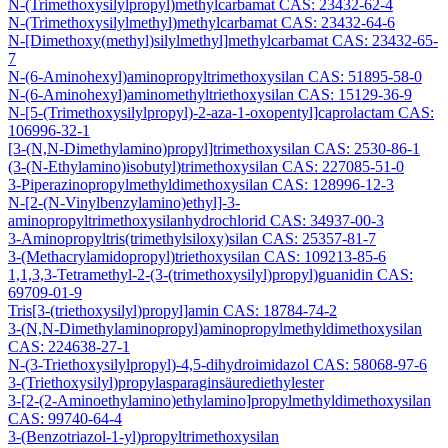
N-(Trimethoxysilylpropyl)methylcarbamat CAS: 23432-62-4
N-(Trimethoxysilylmethyl)methylcarbamat CAS: 23432-64-6
N-[Dimethoxy(methyl)silylmethyl]methylcarbamat CAS: 23432-65-
7
N-(6-Aminohexyl)aminopropyltrimethoxysilan CAS: 51895-58-0
N-(6-Aminohexyl)aminomethyltriethoxysilan CAS: 15129-36-9
N-[5-(Trimethoxysilylpropyl)-2-aza-1-oxopentyl]caprolactam CAS:
106996-32-1
[3-(N,N-Dimethylamino)propyl]trimethoxysilan CAS: 2530-86-1
(3-(N-Ethylamino)isobutyl)trimethoxysilan CAS: 227085-51-0
3-Piperazinopropylmethyldimethoxysilan CAS: 128996-12-3
N-[2-(N-Vinylbenzylamino)ethyl]-3-
aminopropyltrimethoxysilanhydrochlorid CAS: 34937-00-3
3-Aminopropyltris(trimethylsiloxy)silan CAS: 25357-81-7
3-(Methacrylamidopropyl)triethoxysilan CAS: 109213-85-6
1,1,3,3-Tetramethyl-2-(3-(trimethoxysilyl)propyl)guanidin CAS:
69709-01-9
Tris[3-(triethoxysilyl)propyl]amin CAS: 18784-74-2
3-(N,N-Dimethylaminopropyl)aminopropylmethyldimethoxysilan
CAS: 224638-27-1
N-(3-Triethoxysilylpropyl)-4,5-dihydroimidazol CAS: 58068-97-6
3-(Triethoxysilyl)propylasparaginsäurediethylester
3-[2-(2-Aminoethylamino)ethylamino]propylmethyldimethoxysilan
CAS: 99740-64-4
3-(Benzotriazol-1-yl)propyltrimethoxysilan