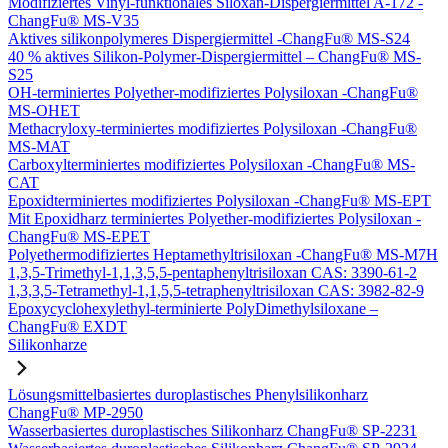
Modifiziertes Vinyl-funktionales Siloxan-Dispergiermittel A-172 -
ChangFu® MS-V35
Aktives silikonpolymeres Dispergiermittel -ChangFu® MS-S24
40 % aktives Silikon-Polymer-Dispergiermittel – ChangFu® MS-
S25
OH-terminiertes Polyether-modifiziertes Polysiloxan -ChangFu®
MS-OHET
Methacryloxy-terminiertes modifiziertes Polysiloxan -ChangFu®
MS-MAT
Carboxylterminiertes modifiziertes Polysiloxan -ChangFu® MS-
CAT
Epoxidterminiertes modifiziertes Polysiloxan -ChangFu® MS-EPT
Mit Epoxidharz terminiertes Polyether-modifiziertes Polysiloxan -
ChangFu® MS-EPET
Polyethermodifiziertes Heptamethyltrisiloxan -ChangFu® MS-M7H
1,3,5-Trimethyl-1,1,3,5,5-pentaphenyltrisiloxan CAS: 3390-61-2
1,3,3,5-Tetramethyl-1,1,5,5-tetraphenyltrisiloxan CAS: 3982-82-9
Epoxycyclohexylethyl-terminierte PolyDimethylsiloxane –
ChangFu® EXDT
Silikonharze
Lösungsmittelbasiertes duroplastisches Phenylsilikonharz
ChangFu® MP-2950
Wasserbasiertes duroplastisches Silikonharz ChangFu® SP-2231