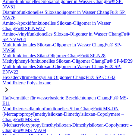
Aminofunktionelles Siloxanoligomer in Wasser ChangFu® SP-
NW51
Diaminofunktionelles Siloxanoligomer in Wasser ChangFu® SP-
NW76
Amino-/epoxidfunktionelles Siloxan-Oligomer in Wasser
ChangFu® SP-NW27
Amino-/vinylfunktionelles Siloxan-Oligomer in Wasser ChangFu®
SP-NVW64
Multifunktionales Siloxan-Oligomer in Wasser ChangFu® SP-
NW68
Multifunktionales Silan-Oligomer ChangFu® SP-N28
Methylphenyl-funktionelles Siloxan-Oligomer ChangFu® SP-MP29
Multifunktionales Siloxan-Oligomer in Wasser ChangFu® SP-
ENW22
Hexadecyltrimethoxysilan-Oligomer ChangFu® SP-C1632
Modifizierte Polysiloxane
Haftvermittler für wasserbasierte Beschichtungen ChangFu® MS-
E11
Modifiziertes diaminofunktionelles Silan ChangFu® MS-DN
(Mercaptopropyl)methylsiloxan-Dimethylsiloxan-Copolymere –
ChangFu® MS-SH
(Methacryloxypropyl)methylsiloxan-Dimethylsiloxan-Copolymere –
ChangFu® MS-MA09