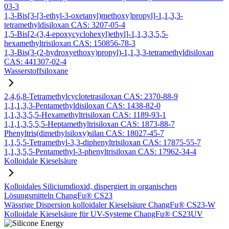
03-3
1,3-Bis[3-[3-ethyl-3-oxetanyl)methoxy]propyl]-1,1,3,3-
tetramethyldisiloxan CAS: 3207-05-4
1,5-Bis[2-(3,4-epoxycyclohexyl)ethyl]-1,1,3,3,5,5-
hexamethyltrisiloxan CAS: 150856-78-3
1,3-Bis(3-(2-hydroxyethoxy)propyl)-1,1,3,3-tetramethyldisiloxan
CAS: 441307-02-4
Wasserstoffsiloxane
2,4,6,8-Tetramethylcyclotetrasiloxan CAS: 2370-88-9
1,1,1,3,3-Pentamethyldisiloxan CAS: 1438-82-0
1,1,3,3,5,5-Hexamethyltrisiloxan CAS: 1189-93-1
1,1,1,3,5,5,5-Heptamethyltrisiloxan CAS: 1873-88-7
Phenyltris(dimethylsiloxy)silan CAS: 18027-45-7
1,1,5,5-Tetramethyl-3,3-diphenyltrisiloxan CAS: 17875-55-7
1,1,3,5,5-Pentamethyl-3-phenyltrisiloxan CAS: 17962-34-4
Kolloidale Kieselsäure
Kolloidales Siliciumdioxid, dispergiert in organischen
Lösungsmitteln ChangFu® CS23
Wässrige Dispersion kolloidaler Kieselsäure ChangFu® CS23-W
Kolloidale Kieselsäure für UV-Systeme ChangFu® CS23UV