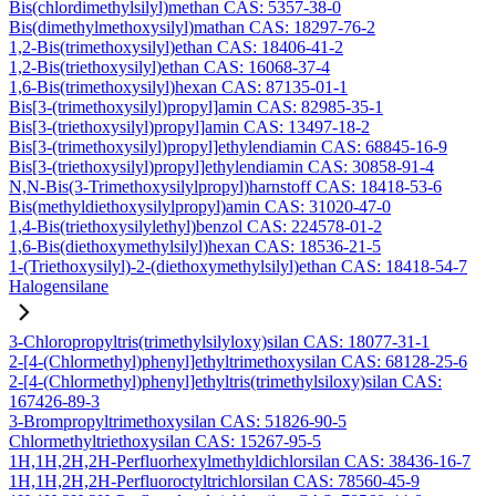
Bis(chlordimethylsilyl)methan CAS: 5357-38-0
Bis(dimethylmethoxysilyl)mathan CAS: 18297-76-2
1,2-Bis(trimethoxysilyl)ethan CAS: 18406-41-2
1,2-Bis(triethoxysilyl)ethan CAS: 16068-37-4
1,6-Bis(trimethoxysilyl)hexan CAS: 87135-01-1
Bis[3-(trimethoxysilyl)propyl]amin CAS: 82985-35-1
Bis[3-(triethoxysilyl)propyl]amin CAS: 13497-18-2
Bis[3-(trimethoxysilyl)propyl]ethylendiamin CAS: 68845-16-9
Bis[3-(triethoxysilyl)propyl]ethylendiamin CAS: 30858-91-4
N,N-Bis(3-Trimethoxysilylpropyl)harnstoff CAS: 18418-53-6
Bis(methyldiethoxysilylpropyl)amin CAS: 31020-47-0
1,4-Bis(triethoxysilylethyl)benzol CAS: 224578-01-2
1,6-Bis(diethoxymethylsilyl)hexan CAS: 18536-21-5
1-(Triethoxysilyl)-2-(diethoxymethylsilyl)ethan CAS: 18418-54-7
Halogensilane
3-Chloropropyltris(trimethylsilyloxy)silan CAS: 18077-31-1
2-[4-(Chlormethyl)phenyl]ethyltrimethoxysilan CAS: 68128-25-6
2-[4-(Chlormethyl)phenyl]ethyltris(trimethylsiloxy)silan CAS:
167426-89-3
3-Brompropyltrimethoxysilan CAS: 51826-90-5
Chlormethyltriethoxysilan CAS: 15267-95-5
1H,1H,2H,2H-Perfluorhexylmethyldichlorsilan CAS: 38436-16-7
1H,1H,2H,2H-Perfluoroctyltrichlorsilan CAS: 78560-45-9