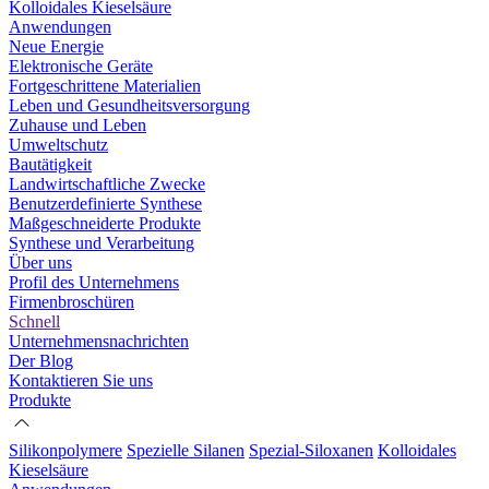
Kolloidales Kieselsäure
Anwendungen
Neue Energie
Elektronische Geräte
Fortgeschrittene Materialien
Leben und Gesundheitsversorgung
Zuhause und Leben
Umweltschutz
Bautätigkeit
Landwirtschaftliche Zwecke
Benutzerdefinierte Synthese
Maßgeschneiderte Produkte
Synthese und Verarbeitung
Über uns
Profil des Unternehmens
Firmenbroschüren
Schnell
Unternehmensnachrichten
Der Blog
Kontaktieren Sie uns
Produkte
Silikonpolymere
Spezielle Silanen
Spezial-Siloxanen
Kolloidales
Kieselsäure