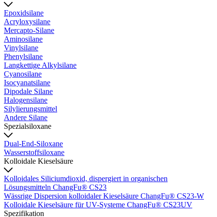
Epoxidsilane
Acryloxysilane
Mercapto-Silane
Aminosilane
Vinylsilane
Phenylsilane
Langkettige Alkylsilane
Cyanosilane
Isocyanatsilane
Dipodale Silane
Halogensilane
Silylierungsmittel
Andere Silane
Spezialsiloxane
Dual-End-Siloxane
Wasserstoffsiloxane
Kolloidale Kieselsäure
Kolloidales Siliciumdioxid, dispergiert in organischen
Lösungsmitteln ChangFu® CS23
Wässrige Dispersion kolloidaler Kieselsäure ChangFu® CS23-W
Kolloidale Kieselsäure für UV-Systeme ChangFu® CS23UV
Spezifikation