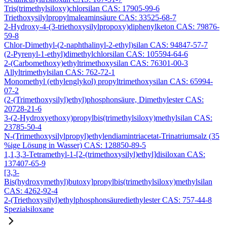
Tris(trimethylsiloxy)chlorsilan CAS: 17905-99-6
Triethoxysilylpropylmaleaminsäure CAS: 33525-68-7
2-Hydroxy-4-(3-triethoxysilylpropoxy)diphenylketon CAS: 79876-
59-8
Chlor-Dimethyl-(2-naphthalinyl-2-ethyl)silan CAS: 94847-57-7
(2-Pyrenyl-1-ethyl)dimethylchlorsilan CAS: 105594-64-6
2-(Carbomethoxy)ethyltrimethoxysilan CAS: 76301-00-3
Allyltrimethylsilan CAS: 762-72-1
Monomethyl (ethylenglykol) propyltrimethoxysilan CAS: 65994-
07-2
(2-(Trimethoxysilyl)ethyl)phosphonsäure, Dimethylester CAS:
20728-21-6
3-(2-Hydroxyethoxy)propylbis(trimethylsiloxy)methylsilan CAS:
23785-50-4
N-(Trimethoxysilylpropyl)ethylendiamintriacetat-Trinatriumsalz (35
%ige Lösung in Wasser) CAS: 128850-89-5
1,1,3,3-Tetramethyl-1-[2-(trimethoxysilyl)ethyl]disiloxan CAS:
137407-65-9
[3,3-
Bis(hydroxymethyl)butoxy]propylbis(trimethylsiloxy)methylsilan
CAS: 4262-92-4
2-(Triethoxysilyl)ethylphosphonsäurediethylester CAS: 757-44-8
Spezialsiloxane