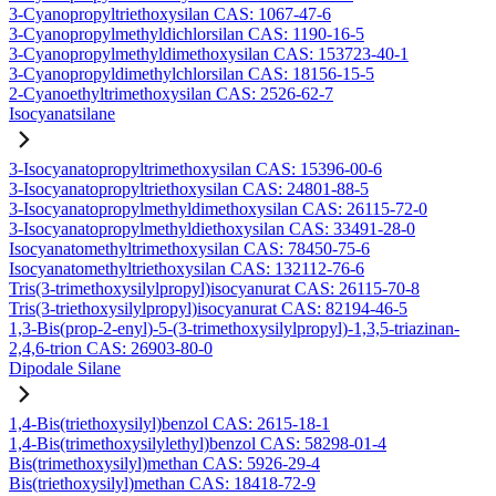
3-Cyanopropyltriethoxysilan CAS: 1067-47-6
3-Cyanopropylmethyldichlorsilan CAS: 1190-16-5
3-Cyanopropylmethyldimethoxysilan CAS: 153723-40-1
3-Cyanopropyldimethylchlorsilan CAS: 18156-15-5
2-Cyanoethyltrimethoxysilan CAS: 2526-62-7
Isocyanatsilane
3-Isocyanatopropyltrimethoxysilan CAS: 15396-00-6
3-Isocyanatopropyltriethoxysilan CAS: 24801-88-5
3-Isocyanatopropylmethyldimethoxysilan CAS: 26115-72-0
3-Isocyanatopropylmethyldiethoxysilan CAS: 33491-28-0
Isocyanatomethyltrimethoxysilan CAS: 78450-75-6
Isocyanatomethyltriethoxysilan CAS: 132112-76-6
Tris(3-trimethoxysilylpropyl)isocyanurat CAS: 26115-70-8
Tris(3-triethoxysilylpropyl)isocyanurat CAS: 82194-46-5
1,3-Bis(prop-2-enyl)-5-(3-trimethoxysilylpropyl)-1,3,5-triazinan-
2,4,6-trion CAS: 26903-80-0
Dipodale Silane
1,4-Bis(triethoxysilyl)benzol CAS: 2615-18-1
1,4-Bis(trimethoxysilylethyl)benzol CAS: 58298-01-4
Bis(trimethoxysilyl)methan CAS: 5926-29-4
Bis(triethoxysilyl)methan CAS: 18418-72-9