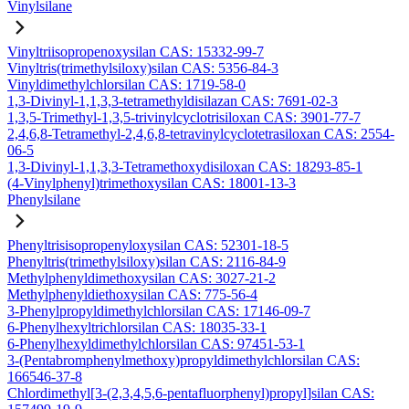
Vinylsilane
Vinyltriisopropenoxysilan CAS: 15332-99-7
Vinyltris(trimethylsiloxy)silan CAS: 5356-84-3
Vinyldimethylchlorsilan CAS: 1719-58-0
1,3-Divinyl-1,1,3,3-tetramethyldisilazan CAS: 7691-02-3
1,3,5-Trimethyl-1,3,5-trivinylcyclotrisiloxan CAS: 3901-77-7
2,4,6,8-Tetramethyl-2,4,6,8-tetravinylcyclotetrasiloxan CAS: 2554-
06-5
1,3-Divinyl-1,1,3,3-Tetramethoxydisiloxan CAS: 18293-85-1
(4-Vinylphenyl)trimethoxysilan CAS: 18001-13-3
Phenylsilane
Phenyltrisisopropenyloxysilan CAS: 52301-18-5
Phenyltris(trimethylsiloxy)silan CAS: 2116-84-9
Methylphenyldimethoxysilan CAS: 3027-21-2
Methylphenyldiethoxysilan CAS: 775-56-4
3-Phenylpropyldimethylchlorsilan CAS: 17146-09-7
6-Phenylhexyltrichlorsilan CAS: 18035-33-1
6-Phenylhexyldimethylchlorsilan CAS: 97451-53-1
3-(Pentabromphenylmethoxy)propyldimethylchlorsilan CAS:
166546-37-8
Chlordimethyl[3-(2,3,4,5,6-pentafluorphenyl)propyl]silan CAS: