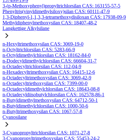
157499-19-9
3-(p-Methoxyphenyl)propyltrichlorsilan CAS: 163155-57-5
Phenyltris(vinyldimethylsiloxy)silan CAS: 60111-47-9
1,3-Diphenyl-1,1,3,3-tetramethoxydisiloxan CAS: 17938-09-9
Methyldiphenylmethoxysilan CAS: 18407-48-2
Langkettige Alkylsilane
n-Hexyltrimethoxysilan CAS: 3069-19-0
n-Octyltrichlorsilan CAS: 5283-66-9
n-Octyldimethylchlorsilan CAS: 18162-84-0
n-Dodecyldimethylchlorsilan CAS: 66604-31-7
n-Octadecyltrichlorsilan CAS: 112-04-9
n-Hexadecyltrimethoxysilan CAS: 16415-12-6
n-Octadecyltrimethoxysilan CAS: 3069-42-9
n-Octadecyltriethoxysilan CAS: 7399-00-0
n-Octadecyldimethylchlorsilan CAS: 18643-08-8
n-Octadecyldiisobutylchlorsilan CAS: 162578-86-1
n-Butyldimethylmethoxysilan CAS: 64712-50-1
n-Butyldimethylchlorsilan CAS: 1000-50-6
n-Butyltrimethoxysilan CAS: 1067-57-8
Cyanosilane
3-Cyanopropyltrichlorsilan CAS: 1071-27-8
3-Cyanopropyltrimethoxysilan CAS: 55453-24-2