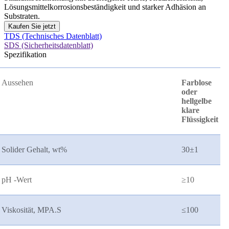
Lösungsmittelkorrosionsbeständigkeit und starker Adhäsion an
Substraten.
Kaufen Sie jetzt
TDS (Technisches Datenblatt)
SDS (Sicherheitsdatenblatt)
Spezifikation
Aussehen
Farblose
oder
hellgelbe
klare
Flüssigkeit
Solider Gehalt, wt%
30
±
1
pH -Wert
≥
10
Viskosität, MPA.S
≤
100