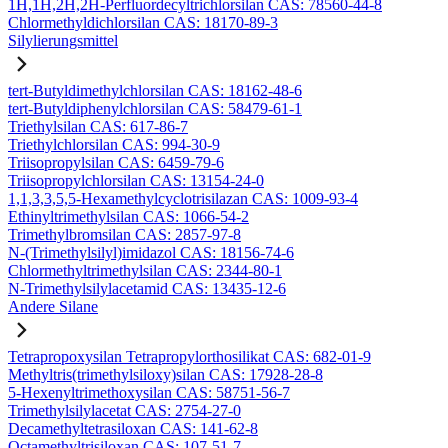
1H,1H,2H,2H-Perfluordecyltrichlorsilan CAS: 78560-44-8
Chlormethyldichlorsilan CAS: 18170-89-3
Silylierungsmittel
tert-Butyldimethylchlorsilan CAS: 18162-48-6
tert-Butyldiphenylchlorsilan CAS: 58479-61-1
Triethylsilan CAS: 617-86-7
Triethylchlorsilan CAS: 994-30-9
Triisopropylsilan CAS: 6459-79-6
Triisopropylchlorsilan CAS: 13154-24-0
1,1,3,3,5,5-Hexamethylcyclotrisilazan CAS: 1009-93-4
Ethinyltrimethylsilan CAS: 1066-54-2
Trimethylbromsilan CAS: 2857-97-8
N-(Trimethylsilyl)imidazol CAS: 18156-74-6
Chlormethyltrimethylsilan CAS: 2344-80-1
N-Trimethylsilylacetamid CAS: 13435-12-6
Andere Silane
Tetrapropoxysilan Tetrapropylorthosilikat CAS: 682-01-9
Methyltris(trimethylsiloxy)silan CAS: 17928-28-8
5-Hexenyltrimethoxysilan CAS: 58751-56-7
Trimethylsilylacetat CAS: 2754-27-0
Decamethyltetrasiloxan CAS: 141-62-8
Octamethyltrisiloxan CAS: 107-51-7