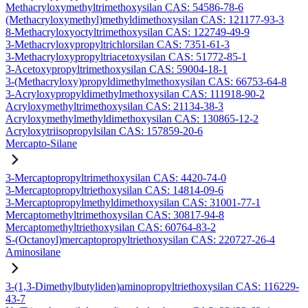
Methacryloxymethyltrimethoxysilan CAS: 54586-78-6
(Methacryloxymethyl)methyldimethoxysilan CAS: 121177-93-3
8-Methacryloxyoctyltrimethoxysilan CAS: 122749-49-9
3-Methacryloxypropyltrichlorsilan CAS: 7351-61-3
3-Methacryloxypropyltriacetoxysilan CAS: 51772-85-1
3-Acetoxypropyltrimethoxysilan CAS: 59004-18-1
3-(Methacryloxy)propyldimethylmethoxysilan CAS: 66753-64-8
3-Acryloxypropyldimethylmethoxysilan CAS: 111918-90-2
Acryloxymethyltrimethoxysilan CAS: 21134-38-3
Acryloxymethylmethyldimethoxysilan CAS: 130865-12-2
Acryloxytriisopropylsilan CAS: 157859-20-6
Mercapto-Silane
3-Mercaptopropyltrimethoxysilan CAS: 4420-74-0
3-Mercaptopropyltriethoxysilan CAS: 14814-09-6
3-Mercaptopropylmethyldimethoxysilan CAS: 31001-77-1
Mercaptomethyltrimethoxysilan CAS: 30817-94-8
Mercaptomethyltriethoxysilan CAS: 60764-83-2
S-(Octanoyl)mercaptopropyltriethoxysilan CAS: 220727-26-4
Aminosilane
3-(1,3-Dimethylbutyliden)aminopropyltriethoxysilan CAS: 116229-
43-7