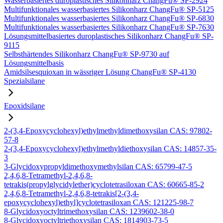
Wasserbasiertes duroplastisches Silikonharz ChangFu® SP-2924
Multifunktionales wasserbasiertes Silikonharz ChangFu® SP-5125
Multifunktionales wasserbasiertes Silikonharz ChangFu® SP-6830
Multifunktionales wasserbasiertes Silikonharz ChangFu® SP-7630
Lösungsmittelbasiertes duroplastisches Silikonharz ChangFu® SP-
9115
Selbsthärtendes Silikonharz ChangFu® SP-9730 auf
Lösungsmittelbasis
Amidsilsesquioxan in wässriger Lösung ChangFu® SP-4130
Spezialsilane
Epoxidsilane
2-(3,4-Epoxycyclohexyl)ethylmethyldimethoxysilan CAS: 97802-
57-8
2-(3,4-Epoxycyclohexyl)ethylmethyldiethoxysilan CAS: 14857-35-
3
3-Glycidoxypropyldimethoxymethylsilan CAS: 65799-47-5
2,4,6,8-Tetramethyl-2,4,6,8-
tetrakis(propylglycidylether)cyclotetrasiloxan CAS: 60665-85-2
2,4,6,8-Tetramethyl-2,4,6,8-tetrakis[2-(3,4-
epoxycyclohexyl)ethyl]cyclotetrasiloxan CAS: 121225-98-7
8-Glycidoxyoctyltrimethoxysilan CAS: 1239602-38-0
8-Glycidoxyoctyltriethoxysilan CAS: 1814903-73-5