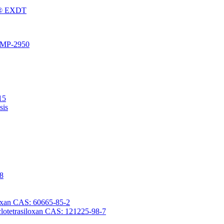
Fu® EXDT
® MP-2950
15
sis
-8
iloxan CAS: 60665-85-2
yclotetrasiloxan CAS: 121225-98-7