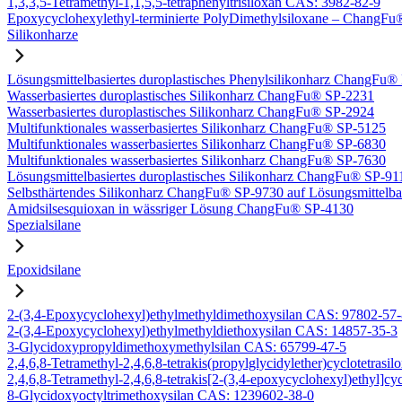
1,3,3,5-Tetramethyl-1,1,5,5-tetraphenyltrisiloxan CAS: 3982-82-9
Epoxycyclohexylethyl-terminierte PolyDimethylsiloxane – Chang
Silikonharze
Lösungsmittelbasiertes duroplastisches Phenylsilikonharz ChangFu
Wasserbasiertes duroplastisches Silikonharz ChangFu® SP-2231
Wasserbasiertes duroplastisches Silikonharz ChangFu® SP-2924
Multifunktionales wasserbasiertes Silikonharz ChangFu® SP-5125
Multifunktionales wasserbasiertes Silikonharz ChangFu® SP-6830
Multifunktionales wasserbasiertes Silikonharz ChangFu® SP-7630
Lösungsmittelbasiertes duroplastisches Silikonharz ChangFu® SP-91
Selbsthärtendes Silikonharz ChangFu® SP-9730 auf Lösungsmittelba
Amidsilsesquioxan in wässriger Lösung ChangFu® SP-4130
Spezialsilane
Epoxidsilane
2-(3,4-Epoxycyclohexyl)ethylmethyldimethoxysilan CAS: 97802-57
2-(3,4-Epoxycyclohexyl)ethylmethyldiethoxysilan CAS: 14857-35-3
3-Glycidoxypropyldimethoxymethylsilan CAS: 65799-47-5
2,4,6,8-Tetramethyl-2,4,6,8-tetrakis(propylglycidylether)cyclotetras
2,4,6,8-Tetramethyl-2,4,6,8-tetrakis[2-(3,4-epoxycyclohexyl)ethyl]c
8-Glycidoxyoctyltrimethoxysilan CAS: 1239602-38-0