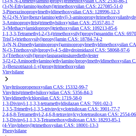
[3-(N,N-Dimethylamino)propyl]trimethoxysilan CAS: 2530-86-1
(3-(N-Ethylamino)isobutyl)trimethoxysilan CAS: 227085-51-0
3-Piperazinopropylmethyldimethoxysilan CAS: 128996-12-3
N-[2-(N-Vinylbenzylamino)ethyl]-3-aminopropyltrimethoxysilanhyd
3-Aminopropyltris(trimethylsiloxy)silan CAS: 25357-81-7
3-(Methacrylamidopropyl)triethoxysilan CAS: 109213-85-6
1,1,3,3-Tetramethyl-2-(3-(trimethoxysilyl)propyl)guanidin CAS: 697
Tris[3-(triethoxysilyl)propyl]amin CAS: 18784-74-2
3-(N,N-Dimethylaminopropyl)aminopropylmethyldimethoxysilan CA
N-(3-Triethoxysilylpropyl)-4,5-dihydroimidazol CAS: 58068-97-6
3-(Triethoxysilyl)propylasparaginsäurediethylester
3-[2-(2-Aminoethylamino)ethylamino]propylmethyldimethoxysilan 
3-(Benzotriazol-1-yl)propyltrimethoxysilan
Vinylsilane
Vinyltriisopropenoxysilan CAS: 15332-99-7
Vinyltris(trimethylsiloxy)silan CAS: 5356-84-3
Vinyldimethylchlorsilan CAS: 1719-58-0
1,3-Divinyl-1,1,3,3-tetramethyldisilazan CAS: 7691-02-3
1,3,5-Trimethyl-1,3,5-trivinylcyclotrisiloxan CAS: 3901-77-7
2,4,6,8-Tetramethyl-2,4,6,8-tetravinylcyclotetrasiloxan CAS: 2554-0
1,3-Divinyl-1,1,3,3-Tetramethoxydisiloxan CAS: 18293-85-1
(4-Vinylphenyl)trimethoxysilan CAS: 18001-13-3
Phenylsilane