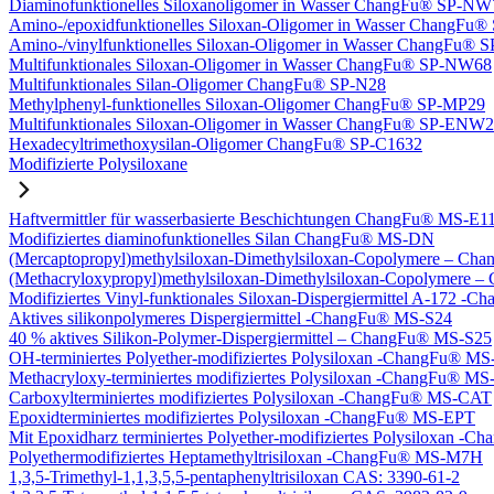
Diaminofunktionelles Siloxanoligomer in Wasser ChangFu® SP-NW
Amino-/epoxidfunktionelles Siloxan-Oligomer in Wasser ChangFu
Amino-/vinylfunktionelles Siloxan-Oligomer in Wasser ChangFu
Multifunktionales Siloxan-Oligomer in Wasser ChangFu® SP-NW68
Multifunktionales Silan-Oligomer ChangFu® SP-N28
Methylphenyl-funktionelles Siloxan-Oligomer ChangFu® SP-MP29
Multifunktionales Siloxan-Oligomer in Wasser ChangFu® SP-ENW
Hexadecyltrimethoxysilan-Oligomer ChangFu® SP-C1632
Modifizierte Polysiloxane
Haftvermittler für wasserbasierte Beschichtungen ChangFu® MS-E1
Modifiziertes diaminofunktionelles Silan ChangFu® MS-DN
(Mercaptopropyl)methylsiloxan-Dimethylsiloxan-Copolymere – C
(Methacryloxypropyl)methylsiloxan-Dimethylsiloxan-Copolymer
Modifiziertes Vinyl-funktionales Siloxan-Dispergiermittel A-172 
Aktives silikonpolymeres Dispergiermittel -ChangFu® MS-S24
40 % aktives Silikon-Polymer-Dispergiermittel – ChangFu® MS-S25
OH-terminiertes Polyether-modifiziertes Polysiloxan -ChangFu® 
Methacryloxy-terminiertes modifiziertes Polysiloxan -ChangFu® 
Carboxylterminiertes modifiziertes Polysiloxan -ChangFu® MS-CAT
Epoxidterminiertes modifiziertes Polysiloxan -ChangFu® MS-EPT
Mit Epoxidharz terminiertes Polyether-modifiziertes Polysiloxan 
Polyethermodifiziertes Heptamethyltrisiloxan -ChangFu® MS-M7H
1,3,5-Trimethyl-1,1,3,5,5-pentaphenyltrisiloxan CAS: 3390-61-2