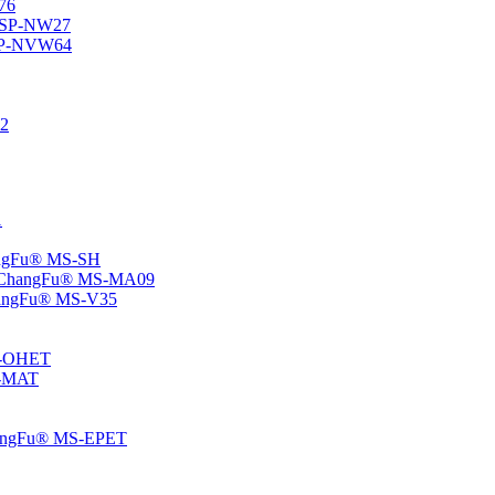
76
® SP-NW27
® SP-NVW64
22
1
hangFu® MS-SH
e – ChangFu® MS-MA09
-ChangFu® MS-V35
MS-OHET
MS-MAT
-ChangFu® MS-EPET