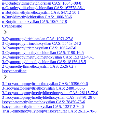
n-Octadecyldimethylchlorsilan CAS: 18643-08-8
n-Octadecyldiisobutylchlorsilan CAS: 162578-86-1
n-Butyldimethylmethoxysilan CAS: 64712-50-1
n-Butyldimethylchlorsilan CAS: 1000-50-6
n-Butyltrimethoxysilan CAS: 1067-57-8
Cyanosilane
3-Cyanopropyltrichlorsilan CAS: 1071-27-8
3-Cyanopropyltrimethoxysilan CAS: 55453-24-2
3-Cyanopropyltriethoxysilan CAS: 1067-47-6
3-Cyanopropylmethyldichlorsilan CAS: 1190-16-5
3-Cyanopropylmethyldimethoxysilan CAS: 153723-40-1
3-Cyanopropyldimethylchlorsilan CAS: 18156-15-5
2-Cyanoethyltrimethoxysilan CAS: 2526-62-7
Isocyanatsilane
3-Isocyanatopropyltrimethoxysilan CAS: 15396-00-6
3-Isocyanatopropyltriethoxysilan CAS: 24801-88-5
3-Isocyanatopropylmethyldimethoxysilan CAS: 26115-72-0
3-Isocyanatopropylmethyldiethoxysilan CAS: 33491-28-0
Isocyanatomethyltrimethoxysilan CAS: 78450-75-6
Isocyanatomethyltriethoxysilan CAS: 132112-76-6
Tris(3-trimethoxysilylpropyl)isocyanurat CAS: 26115-70-8