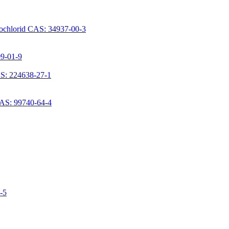
rochlorid CAS: 34937-00-3
09-01-9
S: 224638-27-1
CAS: 99740-64-4
6-5