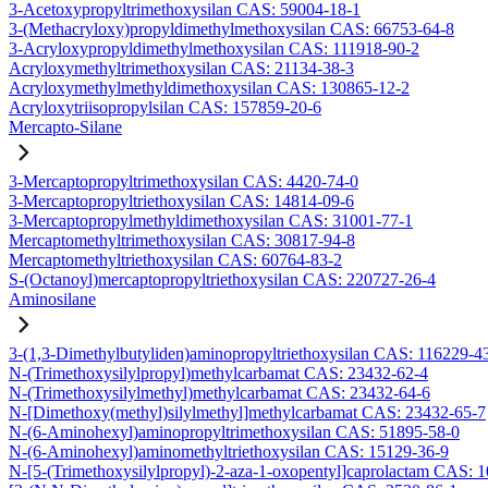
3-Acetoxypropyltrimethoxysilan CAS: 59004-18-1
3-(Methacryloxy)propyldimethylmethoxysilan CAS: 66753-64-8
3-Acryloxypropyldimethylmethoxysilan CAS: 111918-90-2
Acryloxymethyltrimethoxysilan CAS: 21134-38-3
Acryloxymethylmethyldimethoxysilan CAS: 130865-12-2
Acryloxytriisopropylsilan CAS: 157859-20-6
Mercapto-Silane
3-Mercaptopropyltrimethoxysilan CAS: 4420-74-0
3-Mercaptopropyltriethoxysilan CAS: 14814-09-6
3-Mercaptopropylmethyldimethoxysilan CAS: 31001-77-1
Mercaptomethyltrimethoxysilan CAS: 30817-94-8
Mercaptomethyltriethoxysilan CAS: 60764-83-2
S-(Octanoyl)mercaptopropyltriethoxysilan CAS: 220727-26-4
Aminosilane
3-(1,3-Dimethylbutyliden)aminopropyltriethoxysilan CAS: 116229-4
N-(Trimethoxysilylpropyl)methylcarbamat CAS: 23432-62-4
N-(Trimethoxysilylmethyl)methylcarbamat CAS: 23432-64-6
N-[Dimethoxy(methyl)silylmethyl]methylcarbamat CAS: 23432-65-7
N-(6-Aminohexyl)aminopropyltrimethoxysilan CAS: 51895-58-0
N-(6-Aminohexyl)aminomethyltriethoxysilan CAS: 15129-36-9
N-[5-(Trimethoxysilylpropyl)-2-aza-1-oxopentyl]caprolactam CAS: 