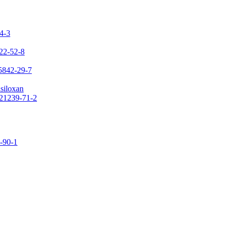
24-3
422-52-8
65842-29-7
asiloxan
121239-71-2
9-90-1