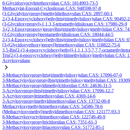
8-Glycidoxyoctyltriethoxysilan CAS: 1814903-73-5
Methacrylat-Epoxid-Cyclosiloxan CAS: 948598-97-8
(3-Glycidyloxypropyl)methyldiethoxysilan CAS: 2897-60-1
2-(3,4-Epoxycyclohexyl)ethyltris(trimethylsiloxy)silan CAS: 90492-
(3-Glycidoxypropyl)-1,1,3,3-tetramethyldisiloxan CAS: 17980-29-9
3-(2,3-Epoxypropoxy)propylbis(trimethylsiloxy)methylsilan CAS: 7
(3-Glycidoxypropyl)pentamethyldisiloxan CAS: 18044-44-5
2-(3,4-Epoxycyclohexyl)ethylbis(trimethylsiloxy)methylsilan CAS: 
[3-(Glycidoxyethoxy)propyl]trimethoxysilan CAS: 118822-75-6
3,5-Bis[2-(3,4-epoxycyclohexyl)ethyl]-1,1,1,3,5,7,7,7-octamethyltetr
Tris[2-(3,4-epoxycyclohexyl)ethyldimethylsiloxy]methylsilan CAS: 
Acryloxysilane
3-Methacryloxypropyltris(trimethylsiloxy)silan CAS: 17096-07-0
3-Methacryloyloxypropylbis(trimethylsiloxy)methylsilan CAS: 1930
3-Methacryloxypropyldimethylchlorsilan CAS: 24636-31-5
3-Acryloxypropyltris(trimethylsiloxy)silan CAS: 17096-12-7
3-Acryloxypropyltrimethoxysilan CAS: 4369-14-6
3-Acryloxypropylmethyldimethoxysilan CAS: 13732-00-8
Methacryloxymethyltrimethoxysilan CAS: 54586-78-6
(Methacryloxymethyl)methyldimethoxysilan CAS: 121177-93-3
8-Methacryloxyoctyltrimethoxysilan CAS: 122749-49-9
3-Methacryloxypropyltrichlorsilan CAS: 7351-61-3
3-Methacryloxypropyltriacetoxysilan CAS: 51772-85-1