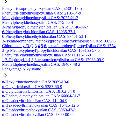
Phenyltrisisopropenyloxysilan CAS: 52301-18-5
Phenyltris(trimethylsiloxy)silan CAS: 2116-84-9
Methylphenyldimethoxysilan CAS: 3027-21-2
Methylphenyldiethoxysilan CAS: 775-56-4
3-Phenylpropyldimethylchlorsilan CAS: 17146-09-7
6-Phenylhexyltrichlorsilan CAS: 18035-33-1
6-Phenylhexyldimethylchlorsilan CAS: 97451-53-1
3-(Pentabromphenylmethoxy)propyldimethylchlorsilan CAS: 166546
Chlordimethyl[3-(2,3,4,5,6-pentafluorphenyl)propyl]silan CAS: 157
3-(p-Methoxyphenyl)propyltrichlorsilan CAS: 163155-57-5
Phenyltris(vinyldimethylsiloxy)silan CAS: 60111-47-9
1,3-Diphenyl-1,1,3,3-tetramethoxydisiloxan CAS: 17938-09-9
Methyldiphenylmethoxysilan CAS: 18407-48-2
Langkettige Alkylsilane
n-Hexyltrimethoxysilan CAS: 3069-19-0
n-Octyltrichlorsilan CAS: 5283-66-9
n-Octyldimethylchlorsilan CAS: 18162-84-0
n-Dodecyldimethylchlorsilan CAS: 66604-31-7
n-Octadecyltrichlorsilan CAS: 112-04-9
n-Hexadecyltrimethoxysilan CAS: 16415-12-6
n-Octadecyltrimethoxysilan CAS: 3069-42-9
n-Octadecyltriethoxysilan CAS: 7399-00-0