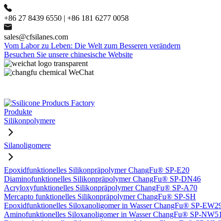
+86 27 8439 6550 | +86 181 6277 0058
sales@cfsilanes.com
Vom Labor zu Leben: Die Welt zum Besseren verändern
Besuchen Sie unsere chinesische Website
Produkte
Silikonpolymere
Silanoligomere
Epoxidfunktionelles Silikonpräpolymer ChangFu® SP-E20
Diaminofunktionelles Silikonpräpolymer ChangFu® SP-DN46
Acryloxyfunktionelles Silikonpräpolymer ChangFu® SP-A70
Mercapto funktionelles Silikonpräpolymer ChangFu® SP-SH
Epoxidfunktionelles Siloxanoligomer in Wasser ChangFu® SP-EW2
Aminofunktionelles Siloxanoligomer in Wasser ChangFu® SP-NW5