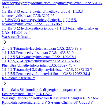
Methacryloxypropyl-terminiertes Polydimethylsiloxan CAS: 58130-
03-3
1,3-Bis[3-[3-ethyl-3-oxetanyl)methoxy]propyl]-1,1,3,3-
tetramethyldisiloxan CAS: 3207-05-4
1,5-Bis[2-(3,4-epoxycyclohexyl)ethyl]-1,1,3,3,5,5-
hexamethyltrisiloxan CAS: 150856-78-3
1,3-Bis(3-(2-hydroxyethoxy)propyl)-1,1,3,3-tetramethyldisiloxan
CAS: 441307-02-4
Wasserstoffsiloxane
2,4,6,8-Tetramethylcyclotetrasiloxan CAS: 2370-88-9
1,1,1,3,3-Pentamethyldisiloxan CAS: 1438-82-0
1,1,3,3,5,5-Hexamethyltrisiloxan CAS: 1189-93-1
1,1,1,3,5,5,5-Heptamethyltrisiloxan CAS: 1873-88-7
Phenyltris(dimethylsiloxy)silan CAS: 18027-45-7
1,1,5,5-Tetramethyl-3,3-diphenyltrisiloxan CAS: 17875-55-7
1,1,3,5,5-Pentamethyl-3-phenyltrisiloxan CAS: 17962-34-4
Kolloidale Kieselsäure
Kolloidales Siliciumdioxid, dispergiert in organischen
Lösungsmitteln ChangFu® CS23
Wässrige Dispersion kolloidaler Kieselsäure ChangFu® CS23-W
Kolloidale Kieselsäure für UV-Systeme ChangFu® CS23UV