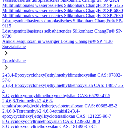
Wasserbasiertes duroplastisches Silikonharz ChangFu® SP-2924
Multifunktionales wasserbasiertes Silikonharz ChangFu® SP-5125
Multifunktionales wasserbasiertes Silikonharz ChangFu® SP-6830
Multifunktionales wasserbasiertes Silikonharz ChangFu® SP-7630
Lösungsmittelbasiertes duroplastisches Silikonharz ChangFu® SP-
9115
Lösungsmittelbasiertes selbsthärtendes Silikonharz ChangFu® SP-
9730
Amidsilsesquioxan in wässriger Lösung ChangFu® SP-4130
Spezialsilane
Epoxidsilane
2-(3,4-Epoxycyclohexyl)ethylmethyldimethoxysilan CAS: 97802-
57-8
2-(3,4-Epoxycyclohexyl)ethylmethyldiethoxysilan CAS: 14857-35-
3
3-Glycidoxypropyldimethoxymethylsilan CAS: 65799-47-5
2,4,6,8-Tetramethyl-2,4,6,8-
tetrakis(propylglycidylether)cyclotetrasiloxan CAS: 60665-85-2
2,4,6,8-Tetramethyl-2,4,6,8-tetrakis[2-(3,4-
epoxycyclohexyl)ethyl]cyclotetrasiloxan CAS: 121225-98-7
8-Glycidoxyoctyltrimethoxysilan CAS: 1239602-38-0
8-Glycidoxyoctyltriethoxysilan CAS: 1814903-73-5