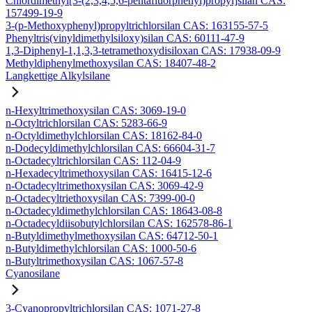
Chlordimethyl[3-(2,3,4,5,6-pentafluorphenyl)propyl]silan CAS:
157499-19-9
3-(p-Methoxyphenyl)propyltrichlorsilan CAS: 163155-57-5
Phenyltris(vinyldimethylsiloxy)silan CAS: 60111-47-9
1,3-Diphenyl-1,1,3,3-tetramethoxydisiloxan CAS: 17938-09-9
Methyldiphenylmethoxysilan CAS: 18407-48-2
Langkettige Alkylsilane
n-Hexyltrimethoxysilan CAS: 3069-19-0
n-Octyltrichlorsilan CAS: 5283-66-9
n-Octyldimethylchlorsilan CAS: 18162-84-0
n-Dodecyldimethylchlorsilan CAS: 66604-31-7
n-Octadecyltrichlorsilan CAS: 112-04-9
n-Hexadecyltrimethoxysilan CAS: 16415-12-6
n-Octadecyltrimethoxysilan CAS: 3069-42-9
n-Octadecyltriethoxysilan CAS: 7399-00-0
n-Octadecyldimethylchlorsilan CAS: 18643-08-8
n-Octadecyldiisobutylchlorsilan CAS: 162578-86-1
n-Butyldimethylmethoxysilan CAS: 64712-50-1
n-Butyldimethylchlorsilan CAS: 1000-50-6
n-Butyltrimethoxysilan CAS: 1067-57-8
Cyanosilane
3-Cyanopropyltrichlorsilan CAS: 1071-27-8