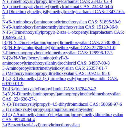
N-(Trimethoxysilylpropyl)methylcarbamat CAS: 23432-62-4
N-(Trimethoxysilylmethyl)methylcarbamat CAS: 23432-64-6
N-[Dimethoxy(methyl)silylmethyl]methylcarbamat CAS: 23432-65-
7
N-(6-Aminohexyl)aminopropyltrimethoxysilan CAS: 51895-58-0
N-(6-Aminohexyl)aminomethyltriethoxysilan CAS: 15129-36-9
N-[5-(Trimethoxysilylpropyl)-2-aza-1-oxopentyl]caprolactam CAS:
106996-32-1
[3-(N,N-Dimethylamino)propyl]trimethoxysilan CAS: 2530-86-1
(3-(N-Ethylamino)isobutyl)trimethoxysilan CAS: 227085-51-0
3-Piperazinopropylmethyldimethoxysilan CAS: 128996-12-3
N-[2-(N-Vinylbenzylamino)ethyl]-3-
aminopropyltrimethoxysilanhydrochlorid CAS: 34937-00-3
3-Aminopropyltris(trimethylsiloxy)silan CAS: 25357-81-7
3-(Methacrylamidopropyl)triethoxysilan CAS: 109213-85-6
1,1,3,3-Tetramethyl-2-(3-(trimethoxysilyl)propyl)guanidin CAS:
69709-01-9
Tris[3-(triethoxysilyl)propyl]amin CAS: 18784-74-2
3-(N,N-Dimethylaminopropyl)aminopropylmethyldimethoxysilan
CAS: 224638-27-1
N-(3-Triethoxysilylpropyl)-4,5-dihydroimidazol CAS: 58068-97-6
3-(Triethoxysilyl)propylasparaginsäurediethylester
3-[2-(2-Aminoethylamino)ethylamino]propylmethyldimethoxysilan
CAS: 99740-64-4
3-(Benzotriazol-1-yl)propyltrimethoxysilan