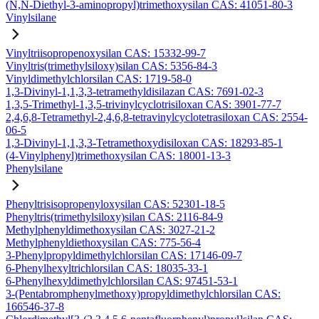
(N,N-Diethyl-3-aminopropyl)trimethoxysilan CAS: 41051-80-3
Vinylsilane
Vinyltriisopropenoxysilan CAS: 15332-99-7
Vinyltris(trimethylsiloxy)silan CAS: 5356-84-3
Vinyldimethylchlorsilan CAS: 1719-58-0
1,3-Divinyl-1,1,3,3-tetramethyldisilazan CAS: 7691-02-3
1,3,5-Trimethyl-1,3,5-trivinylcyclotrisiloxan CAS: 3901-77-7
2,4,6,8-Tetramethyl-2,4,6,8-tetravinylcyclotetrasiloxan CAS: 2554-
06-5
1,3-Divinyl-1,1,3,3-Tetramethoxydisiloxan CAS: 18293-85-1
(4-Vinylphenyl)trimethoxysilan CAS: 18001-13-3
Phenylsilane
Phenyltrisisopropenyloxysilan CAS: 52301-18-5
Phenyltris(trimethylsiloxy)silan CAS: 2116-84-9
Methylphenyldimethoxysilan CAS: 3027-21-2
Methylphenyldiethoxysilan CAS: 775-56-4
3-Phenylpropyldimethylchlorsilan CAS: 17146-09-7
6-Phenylhexyltrichlorsilan CAS: 18035-33-1
6-Phenylhexyldimethylchlorsilan CAS: 97451-53-1
3-(Pentabromphenylmethoxy)propyldimethylchlorsilan CAS:
166546-37-8