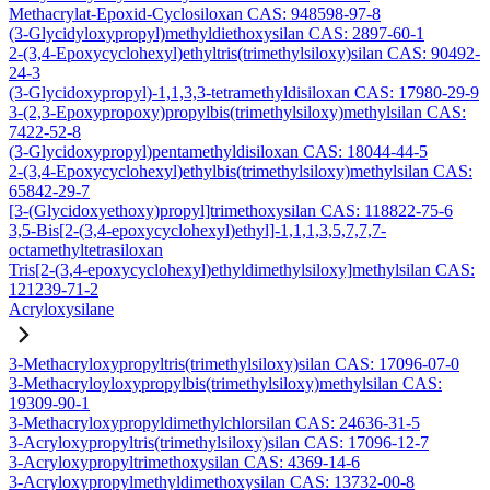
Methacrylat-Epoxid-Cyclosiloxan CAS: 948598-97-8
(3-Glycidyloxypropyl)methyldiethoxysilan CAS: 2897-60-1
2-(3,4-Epoxycyclohexyl)ethyltris(trimethylsiloxy)silan CAS: 90492-
24-3
(3-Glycidoxypropyl)-1,1,3,3-tetramethyldisiloxan CAS: 17980-29-9
3-(2,3-Epoxypropoxy)propylbis(trimethylsiloxy)methylsilan CAS:
7422-52-8
(3-Glycidoxypropyl)pentamethyldisiloxan CAS: 18044-44-5
2-(3,4-Epoxycyclohexyl)ethylbis(trimethylsiloxy)methylsilan CAS:
65842-29-7
[3-(Glycidoxyethoxy)propyl]trimethoxysilan CAS: 118822-75-6
3,5-Bis[2-(3,4-epoxycyclohexyl)ethyl]-1,1,1,3,5,7,7,7-
octamethyltetrasiloxan
Tris[2-(3,4-epoxycyclohexyl)ethyldimethylsiloxy]methylsilan CAS:
121239-71-2
Acryloxysilane
3-Methacryloxypropyltris(trimethylsiloxy)silan CAS: 17096-07-0
3-Methacryloyloxypropylbis(trimethylsiloxy)methylsilan CAS:
19309-90-1
3-Methacryloxypropyldimethylchlorsilan CAS: 24636-31-5
3-Acryloxypropyltris(trimethylsiloxy)silan CAS: 17096-12-7
3-Acryloxypropyltrimethoxysilan CAS: 4369-14-6
3-Acryloxypropylmethyldimethoxysilan CAS: 13732-00-8