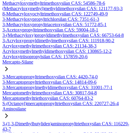
Methacryloxymethyltrimethoxysilan CAS: 54586-78-6
(Methacryloxymethyl)methyldimethoxysilan CAS: 121177-93-3
8-Methacryloxyoctyltrimethoxysilan CAS: 122749-49-9
3-Methacryloxypropyltrichlorsilan CAS: 7351-61-3
3-Methacryloxypropyltriacetoxysilan CAS: 51772-85-1
3-Acetoxypropyltrimethoxysilan CAS: 59004-18-1
3-(Methacryloxy)propyldimethylmethoxysilan CAS: 66753-64-8
3-Acryloxypropyldimethylmethoxysilan CAS: 111918-90-2
Acryloxymethyltrimethoxysilan CAS: 21134-38-3
Acryloxymethylmethyldimethoxysilan CAS: 130865-12-2
Acryloxytriisopropylsilan CAS: 157859-20-6
Mercapto-Silane
3-Mercaptopropyltrimethoxysilan CAS: 4420-74-0
3-Mercaptopropyltriethoxysilan CAS: 14814-09-6
3-Mercaptopropylmethyldimethoxysilan CAS: 31001-77-1
Mercaptomethyltrimethoxysilan CAS: 30817-94-8
Mercaptomethyltriethoxysilan CAS: 60764-83-2
S-(Octanoyl)mercaptopropyltriethoxysilan CAS: 220727-26-4
Aminosilane
3-(1,3-Dimethylbutyliden)aminopropyltriethoxysilan CAS: 116229-
43-7