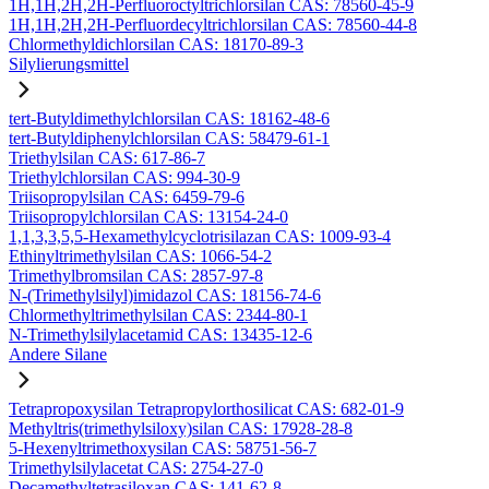
1H,1H,2H,2H-Perfluoroctyltrichlorsilan CAS: 78560-45-9
1H,1H,2H,2H-Perfluordecyltrichlorsilan CAS: 78560-44-8
Chlormethyldichlorsilan CAS: 18170-89-3
Silylierungsmittel
tert-Butyldimethylchlorsilan CAS: 18162-48-6
tert-Butyldiphenylchlorsilan CAS: 58479-61-1
Triethylsilan CAS: 617-86-7
Triethylchlorsilan CAS: 994-30-9
Triisopropylsilan CAS: 6459-79-6
Triisopropylchlorsilan CAS: 13154-24-0
1,1,3,3,5,5-Hexamethylcyclotrisilazan CAS: 1009-93-4
Ethinyltrimethylsilan CAS: 1066-54-2
Trimethylbromsilan CAS: 2857-97-8
N-(Trimethylsilyl)imidazol CAS: 18156-74-6
Chlormethyltrimethylsilan CAS: 2344-80-1
N-Trimethylsilylacetamid CAS: 13435-12-6
Andere Silane
Tetrapropoxysilan Tetrapropylorthosilicat CAS: 682-01-9
Methyltris(trimethylsiloxy)silan CAS: 17928-28-8
5-Hexenyltrimethoxysilan CAS: 58751-56-7
Trimethylsilylacetat CAS: 2754-27-0
Decamethyltetrasiloxan CAS: 141-62-8