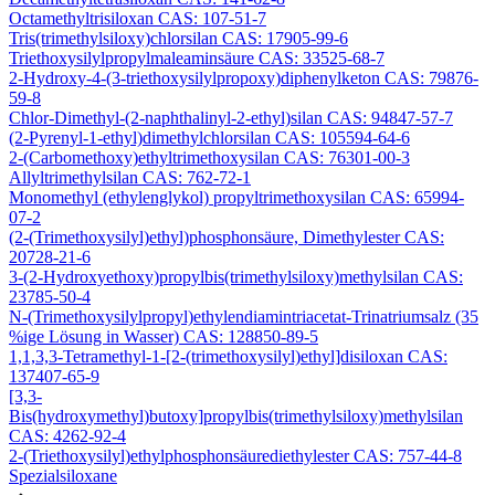
Octamethyltrisiloxan CAS: 107-51-7
Tris(trimethylsiloxy)chlorsilan CAS: 17905-99-6
Triethoxysilylpropylmaleaminsäure CAS: 33525-68-7
2-Hydroxy-4-(3-triethoxysilylpropoxy)diphenylketon CAS: 79876-
59-8
Chlor-Dimethyl-(2-naphthalinyl-2-ethyl)silan CAS: 94847-57-7
(2-Pyrenyl-1-ethyl)dimethylchlorsilan CAS: 105594-64-6
2-(Carbomethoxy)ethyltrimethoxysilan CAS: 76301-00-3
Allyltrimethylsilan CAS: 762-72-1
Monomethyl (ethylenglykol) propyltrimethoxysilan CAS: 65994-
07-2
(2-(Trimethoxysilyl)ethyl)phosphonsäure, Dimethylester CAS:
20728-21-6
3-(2-Hydroxyethoxy)propylbis(trimethylsiloxy)methylsilan CAS:
23785-50-4
N-(Trimethoxysilylpropyl)ethylendiamintriacetat-Trinatriumsalz (35
%ige Lösung in Wasser) CAS: 128850-89-5
1,1,3,3-Tetramethyl-1-[2-(trimethoxysilyl)ethyl]disiloxan CAS:
137407-65-9
[3,3-
Bis(hydroxymethyl)butoxy]propylbis(trimethylsiloxy)methylsilan
CAS: 4262-92-4
2-(Triethoxysilyl)ethylphosphonsäurediethylester CAS: 757-44-8
Spezialsiloxane