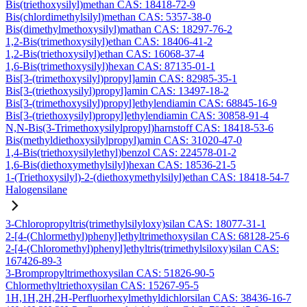
Bis(triethoxysilyl)methan CAS: 18418-72-9
Bis(chlordimethylsilyl)methan CAS: 5357-38-0
Bis(dimethylmethoxysilyl)mathan CAS: 18297-76-2
1,2-Bis(trimethoxysilyl)ethan CAS: 18406-41-2
1,2-Bis(triethoxysilyl)ethan CAS: 16068-37-4
1,6-Bis(trimethoxysilyl)hexan CAS: 87135-01-1
Bis[3-(trimethoxysilyl)propyl]amin CAS: 82985-35-1
Bis[3-(triethoxysilyl)propyl]amin CAS: 13497-18-2
Bis[3-(trimethoxysilyl)propyl]ethylendiamin CAS: 68845-16-9
Bis[3-(triethoxysilyl)propyl]ethylendiamin CAS: 30858-91-4
N,N-Bis(3-Trimethoxysilylpropyl)harnstoff CAS: 18418-53-6
Bis(methyldiethoxysilylpropyl)amin CAS: 31020-47-0
1,4-Bis(triethoxysilylethyl)benzol CAS: 224578-01-2
1,6-Bis(diethoxymethylsilyl)hexan CAS: 18536-21-5
1-(Triethoxysilyl)-2-(diethoxymethylsilyl)ethan CAS: 18418-54-7
Halogensilane
3-Chloropropyltris(trimethylsilyloxy)silan CAS: 18077-31-1
2-[4-(Chlormethyl)phenyl]ethyltrimethoxysilan CAS: 68128-25-6
2-[4-(Chloromethyl)phenyl]ethyltris(trimethylsiloxy)silan CAS:
167426-89-3
3-Brompropyltrimethoxysilan CAS: 51826-90-5
Chlormethyltriethoxysilan CAS: 15267-95-5
1H,1H,2H,2H-Perfluorhexylmethyldichlorsilan CAS: 38436-16-7