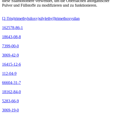
diese Silamonomere verwendet, um die Oberflächen anorganischer
Pulver und Füllstoffe zu modifizieren und zu funktionieren.
[2-Tris(trimethylsiloxy)silylethyl]trimethoxysilan
162578-86-1
18643-08-8
7399-00-0
3069-42-9
16415-12-6
112-04-9
66604-31-7
18162-84-0
5283-66-9
3069-19-0