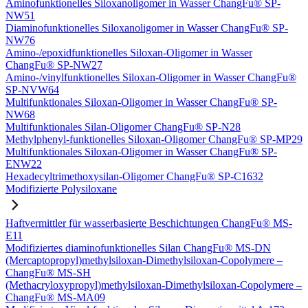
Aminofunktionelles Siloxanoligomer in Wasser ChangFu® SP-
NW51
Diaminofunktionelles Siloxanoligomer in Wasser ChangFu® SP-
NW76
Amino-/epoxidfunktionelles Siloxan-Oligomer in Wasser
ChangFu® SP-NW27
Amino-/vinylfunktionelles Siloxan-Oligomer in Wasser ChangFu®
SP-NVW64
Multifunktionales Siloxan-Oligomer in Wasser ChangFu® SP-
NW68
Multifunktionales Silan-Oligomer ChangFu® SP-N28
Methylphenyl-funktionelles Siloxan-Oligomer ChangFu® SP-MP29
Multifunktionales Siloxan-Oligomer in Wasser ChangFu® SP-
ENW22
Hexadecyltrimethoxysilan-Oligomer ChangFu® SP-C1632
Modifizierte Polysiloxane
Haftvermittler für wasserbasierte Beschichtungen ChangFu® MS-
E11
Modifiziertes diaminofunktionelles Silan ChangFu® MS-DN
(Mercaptopropyl)methylsiloxan-Dimethylsiloxan-Copolymere –
ChangFu® MS-SH
(Methacryloxypropyl)methylsiloxan-Dimethylsiloxan-Copolymere –
ChangFu® MS-MA09