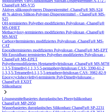
Modifiziertes Vinyl-funktionales Siloxan-Dispergiermittel A-172 -
ChangFu® MS-V35
Aktives silikonpolymeres Dispergiermittel -ChangFu® MS-S24
40 % aktives Silikon-Polymer-Dispergiermittel – ChangFu® MS-
S25
OH-terminiertes Polyether-modifiziertes Polysiloxan -ChangFu®
MS-OHET
Methacryloxy-terminiertes modifiziertes Polysiloxan -ChangFu®
MS-MAT
Carboxylterminiertes modifiziertes Polysiloxan -ChangFu® MS-
CAT
Epoxidterminiertes modifiziertes Polysiloxan -ChangFu® MS-EPT
Mit Epoxidharz terminiertes Polyether-modifiziertes Polysiloxan -
ChangFu® MS-EPET
Polyethermodifiziertes Heptamethyltrisiloxan -ChangFu® MS-M7H
1,3,5-Trimethyl-1,1,3,5,5-pentaphenyltrisiloxan CAS: 3390-61-2
1,3,3,5-Tetramethyl-1,1,5,5-tetraphenyltrisiloxan CAS: 3982-82-9
Epoxycyclohexylethyl-terminierte PolyDimethylsiloxane –
ChangFu® EXDT
Silikonharze
Lösungsmittelbasiertes duroplastisches Phenylsilikonharz
ChangFu® MP-2950
Wasserbasiertes duroplastisches Silikonharz ChangFu® SP-2231