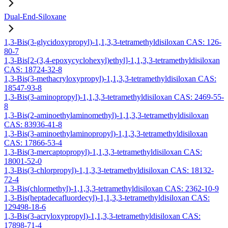
Dual-End-Siloxane
1,3-Bis(3-glycidoxypropyl)-1,1,3,3-tetramethyldisiloxan CAS: 126-
80-7
1,3-Bis[2-(3,4-epoxycyclohexyl)ethyl]-1,1,3,3-tetramethyldisiloxan
CAS: 18724-32-8
1,3-Bis(3-methacryloxypropyl)-1,1,3,3-tetramethyldisiloxan CAS:
18547-93-8
1,3-Bis(3-aminopropyl)-1,1,3,3-tetramethyldisiloxan CAS: 2469-55-
8
1,3-Bis(2-aminoethylaminomethyl)-1,1,3,3-tetramethyldisiloxan
CAS: 83936-41-8
1,3-Bis(3-aminoethylaminopropyl)-1,1,3,3-tetramethyldisiloxan
CAS: 17866-53-4
1,3-Bis(3-mercaptopropyl)-1,1,3,3-tetramethyldisiloxan CAS:
18001-52-0
1,3-Bis(3-chlorpropyl)-1,1,3,3-tetramethyldisiloxan CAS: 18132-
72-4
1,3-Bis(chlormethyl)-1,1,3,3-tetramethyldisiloxan CAS: 2362-10-9
1,3-Bis(heptadecafluordecyl)-1,1,3,3-tetramethyldisiloxan CAS:
129498-18-6
1,3-Bis(3-acryloxypropyl)-1,1,3,3-tetramethyldisiloxan CAS:
17898-71-4