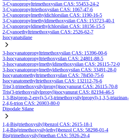
3-Cyanopropyltrimethoxysilan CAS: 55453-24-2
3-Cyanopropyltriethoxysilan CAS: 1067-47-6
3-Cyanopropylmethyldichlorsilan CAS: 1190-16-5
3-Cyanopropylmethyldimethoxysilan CAS: 153723-40-1
3-Cyanopropyldimethylchlorsilan CAS: 18156-15-5
2-Cyanoethyltrimethoxysilan CAS: 2526-62-7
Isocyanatsilane
3-Isocyanatopropyltrimethoxysilan CAS: 15396-00-6
3-Isocyanatopropyltriethoxysilan CAS: 24801-88-5
3-Isocyanatopropylmethyldimethoxysilan CAS: 26115-72-0
3-Isocyanatopropylmethyldiethoxysilan CAS: 33491-28-0
Isocyanatomethyltrimethoxysilan CAS: 78450-75-6
Isocyanatomethyltriethoxysilan CAS: 132112-76-6
Tris(3-trimethoxysilylpropyl)isocyanurat CAS: 26115-70-8
Tris(3-triethoxysilylpropyl)isocyanurat CAS: 82194-46-5
1,3-Bis(prop-2-enyl)-5-(3-trimethoxysilylpropyl)-1,3,5-triazinan-
2,4,6-trion CAS: 26903-80-0
Dipodale Silane
1,4-Bis(triethoxysilyl)benzol CAS: 2615-18-1
1,4-Bis(trimethoxysilylethyl)benzol CAS: 58298-01-4
Bis(trimethoxysilyl)methan CAS: 5926-29-4