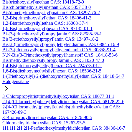
Bis(triethoxysilyl)methan CAS: 18418-72-9
Bis(chlordimethylsilyl)methan CAS: 5357-38-0
Bis(dimethylmethoxysilyl)mathan CAS: 18297-76-2
1,2-Bis(trimethoxysilyl)ethan CAS: 18406-41-2
1,2-Bis(triethoxysilyl)ethan CAS: 16068-37-4
1,6-Bis(trimethoxysilyl)hexan CAS: 87135-01-1
Bis[3-(trimethoxysilyl)propyl]amin CAS: 82985-35-1
Bis[3-(triethoxysilyl)propyl]amin CAS: 13497-18-2
Bis[3-(trimethoxysilyl)propyl]ethylendiamin CAS: 68845-16-9
Bis[3-(triethoxysilyl)propyl]ethylendiamin CAS: 30858-91-4
N,N-Bis(3-Trimethoxysilylpropyl)harnstoff CAS: 18418-53-6
Bis(methyldiethoxysilylpropyl)amin CAS: 31020-47-0
1,4-Bis(triethoxysilylethyl)benzol CAS: 224578-01-2
1,6-Bis(diethoxymethylsilyl)hexan CAS: 18536-21-5
1-(Triethoxysilyl)-2-(diethoxymethylsilyl)ethan CAS: 18418-54-7
Halogensilane
3-Chloropropyltris(trimethylsilyloxy)silan CAS: 18077-31-1
2-[4-(Chlormethyl)phenyl]ethyltrimethoxysilan CAS: 68128-25-6
2-[4-(Chloromethyl)phenyl]ethyltris(trimethylsiloxy)silan CAS:
167426-89-3
3-Brompropyltrimethoxysilan CAS: 51826-90-5
Chlormethyltriethoxysilan CAS: 15267-95-5
1H,1H,2H,2H-Perfluorhexylmethyldichlorsilan CAS: 38436-16-7