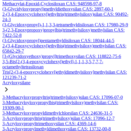
Methacrylat-Epoxid-Cyclosiloxan CAS: 948598-97-8
(3-Glycidyloxypropyl)methyldiethoxysilan CAS: 2897-60-1
2-(3,4-Epoxycyclohexyl)ethyltris(trimethylsiloxy)silan CAS: 90492-
24-3
(3-Glycidoxypropyl)-1,1,3,3-tetramethyldisiloxan CAS: 17980-29-9
3-(2,3-Epoxypropoxy)propylbis(trimethylsiloxy)methylsilan CAS:
7422-52-8
(3-Glycidoxypropyl)pentamethyldisiloxan CAS: 18044-44-5
2-(3,4-Epoxycyclohexyl)ethylbis(trimethylsiloxy)methylsilan CAS:
65842-29-7
[3-(Glycidoxyethoxy)propyl]trimethoxysilan CAS: 118822-75-6
3,5-Bis[2-(3,4-epoxycyclohexyl)ethyl]-1,1,1,3,5,7,7,7-
octamethyltetrasiloxan
Tris[2-(3,4-epoxycyclohexyl)ethyldimethylsiloxy]methylsilan CAS:
121239-71-2
Acryloxysilane
3-Methacryloxypropyltris(trimethylsiloxy)silan CAS: 17096-07-0
3-Methacryloyloxypropylbis(trimethylsiloxy)methylsilan CAS:
19309-90-1
3-Methacryloxypropyldimethylchlorsilan CAS: 24636-31-5
3-Acryloxypropyltris(trimethylsiloxy)silan CAS: 17096-12-7
3-Acryloxypropyltrimethoxysilan CAS: 4369-14-6
3-Acryloxypropylmethyldimethoxysilan CAS: 13732-00-8