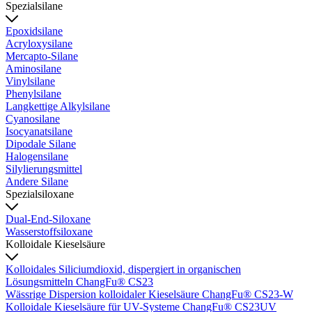
Spezialsilane
Epoxidsilane
Acryloxysilane
Mercapto-Silane
Aminosilane
Vinylsilane
Phenylsilane
Langkettige Alkylsilane
Cyanosilane
Isocyanatsilane
Dipodale Silane
Halogensilane
Silylierungsmittel
Andere Silane
Spezialsiloxane
Dual-End-Siloxane
Wasserstoffsiloxane
Kolloidale Kieselsäure
Kolloidales Siliciumdioxid, dispergiert in organischen
Lösungsmitteln ChangFu® CS23
Wässrige Dispersion kolloidaler Kieselsäure ChangFu® CS23-W
Kolloidale Kieselsäure für UV-Systeme ChangFu® CS23UV