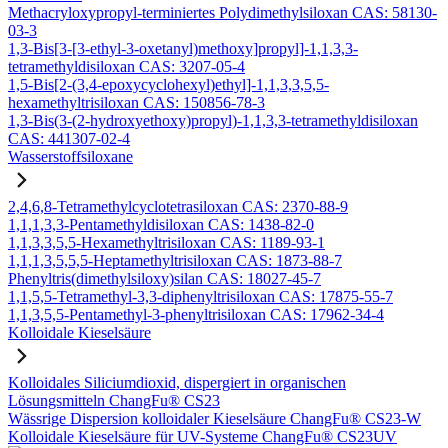
Methacryloxypropyl-terminiertes Polydimethylsiloxan CAS: 58130-
03-3
1,3-Bis[3-[3-ethyl-3-oxetanyl)methoxy]propyl]-1,1,3,3-
tetramethyldisiloxan CAS: 3207-05-4
1,5-Bis[2-(3,4-epoxycyclohexyl)ethyl]-1,1,3,3,5,5-
hexamethyltrisiloxan CAS: 150856-78-3
1,3-Bis(3-(2-hydroxyethoxy)propyl)-1,1,3,3-tetramethyldisiloxan
CAS: 441307-02-4
Wasserstoffsiloxane
2,4,6,8-Tetramethylcyclotetrasiloxan CAS: 2370-88-9
1,1,1,3,3-Pentamethyldisiloxan CAS: 1438-82-0
1,1,3,3,5,5-Hexamethyltrisiloxan CAS: 1189-93-1
1,1,1,3,5,5,5-Heptamethyltrisiloxan CAS: 1873-88-7
Phenyltris(dimethylsiloxy)silan CAS: 18027-45-7
1,1,5,5-Tetramethyl-3,3-diphenyltrisiloxan CAS: 17875-55-7
1,1,3,5,5-Pentamethyl-3-phenyltrisiloxan CAS: 17962-34-4
Kolloidale Kieselsäure
Kolloidales Siliciumdioxid, dispergiert in organischen
Lösungsmitteln ChangFu® CS23
Wässrige Dispersion kolloidaler Kieselsäure ChangFu® CS23-W
Kolloidale Kieselsäure für UV-Systeme ChangFu® CS23UV