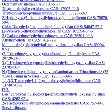
Octamethyltrisiloxan CAS: 107-51-7
Tris(trimethylsiloxy)chlorsilan CAS: 17905-99-6
Triethoxysilylpropylmaleaminsäure CAS: 33525-68-7
2-Hydroxy-4-(3-triethoxysilylpropoxy)diphenylketon CAS: 79876-
59-8
Chlor-Dimethyl-(2-naphthalinyl-2-ethyl)silan CAS: 94847-57-7
(2-Pyrenyl-1-ethyl)dimethylchlorsilan CAS: 105594-64-6
2-(Carbomethoxy)ethyltrimethoxysilan CAS: 76301-00-3
Allyltrimethylsilan CAS: 762-72-1
Monomethyl (ethylenglykol) propyltrimethoxysilan CAS: 65994-
07-2
(2-(Trimethoxysilyl)ethyl)phosphonsäure, Dimethylester CAS:
20728-21-6
3-(2-Hydroxyethoxy)propylbis(trimethylsiloxy)methylsilan CAS:
23785-50-4
N-(Trimethoxysilylpropyl)ethylendiamintriacetat-Trinatriumsalz (35
%ige Lösung in Wasser) CAS: 128850-89-5
1,1,3,3-Tetramethyl-1-[2-(trimethoxysilyl)ethyl]disiloxan CAS:
137407-65-9
[3,3-
Bis(hydroxymethyl)butoxy]propylbis(trimethylsiloxy)methylsilan
CAS: 4262-92-4
2-(Triethoxysilyl)ethylphosphonsäurediethylester CAS: 757-44-8
Spezialsiloxane