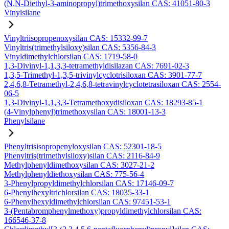
(N,N-Diethyl-3-aminopropyl)trimethoxysilan CAS: 41051-80-3
Vinylsilane
Vinyltriisopropenoxysilan CAS: 15332-99-7
Vinyltris(trimethylsiloxy)silan CAS: 5356-84-3
Vinyldimethylchlorsilan CAS: 1719-58-0
1,3-Divinyl-1,1,3,3-tetramethyldisilazan CAS: 7691-02-3
1,3,5-Trimethyl-1,3,5-trivinylcyclotrisiloxan CAS: 3901-77-7
2,4,6,8-Tetramethyl-2,4,6,8-tetravinylcyclotetrasiloxan CAS: 2554-
06-5
1,3-Divinyl-1,1,3,3-Tetramethoxydisiloxan CAS: 18293-85-1
(4-Vinylphenyl)trimethoxysilan CAS: 18001-13-3
Phenylsilane
Phenyltrisisopropenyloxysilan CAS: 52301-18-5
Phenyltris(trimethylsiloxy)silan CAS: 2116-84-9
Methylphenyldimethoxysilan CAS: 3027-21-2
Methylphenyldiethoxysilan CAS: 775-56-4
3-Phenylpropyldimethylchlorsilan CAS: 17146-09-7
6-Phenylhexyltrichlorsilan CAS: 18035-33-1
6-Phenylhexyldimethylchlorsilan CAS: 97451-53-1
3-(Pentabromphenylmethoxy)propyldimethylchlorsilan CAS:
166546-37-8