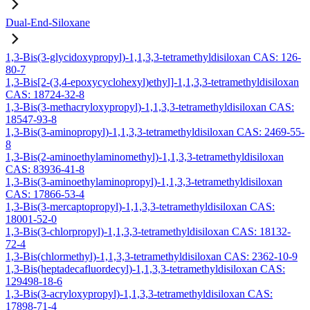
Dual-End-Siloxane
1,3-Bis(3-glycidoxypropyl)-1,1,3,3-tetramethyldisiloxan CAS: 126-
80-7
1,3-Bis[2-(3,4-epoxycyclohexyl)ethyl]-1,1,3,3-tetramethyldisiloxan
CAS: 18724-32-8
1,3-Bis(3-methacryloxypropyl)-1,1,3,3-tetramethyldisiloxan CAS:
18547-93-8
1,3-Bis(3-aminopropyl)-1,1,3,3-tetramethyldisiloxan CAS: 2469-55-
8
1,3-Bis(2-aminoethylaminomethyl)-1,1,3,3-tetramethyldisiloxan
CAS: 83936-41-8
1,3-Bis(3-aminoethylaminopropyl)-1,1,3,3-tetramethyldisiloxan
CAS: 17866-53-4
1,3-Bis(3-mercaptopropyl)-1,1,3,3-tetramethyldisiloxan CAS:
18001-52-0
1,3-Bis(3-chlorpropyl)-1,1,3,3-tetramethyldisiloxan CAS: 18132-
72-4
1,3-Bis(chlormethyl)-1,1,3,3-tetramethyldisiloxan CAS: 2362-10-9
1,3-Bis(heptadecafluordecyl)-1,1,3,3-tetramethyldisiloxan CAS:
129498-18-6
1,3-Bis(3-acryloxypropyl)-1,1,3,3-tetramethyldisiloxan CAS:
17898-71-4