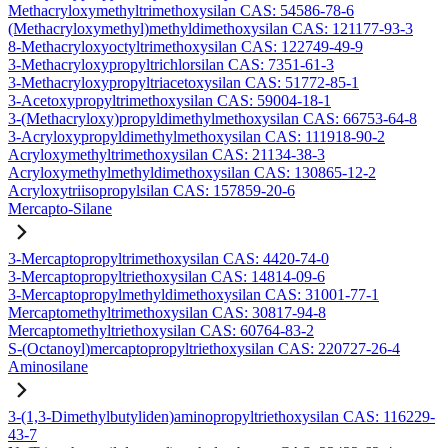
Methacryloxymethyltrimethoxysilan CAS: 54586-78-6
(Methacryloxymethyl)methyldimethoxysilan CAS: 121177-93-3
8-Methacryloxyoctyltrimethoxysilan CAS: 122749-49-9
3-Methacryloxypropyltrichlorsilan CAS: 7351-61-3
3-Methacryloxypropyltriacetoxysilan CAS: 51772-85-1
3-Acetoxypropyltrimethoxysilan CAS: 59004-18-1
3-(Methacryloxy)propyldimethylmethoxysilan CAS: 66753-64-8
3-Acryloxypropyldimethylmethoxysilan CAS: 111918-90-2
Acryloxymethyltrimethoxysilan CAS: 21134-38-3
Acryloxymethylmethyldimethoxysilan CAS: 130865-12-2
Acryloxytriisopropylsilan CAS: 157859-20-6
Mercapto-Silane
3-Mercaptopropyltrimethoxysilan CAS: 4420-74-0
3-Mercaptopropyltriethoxysilan CAS: 14814-09-6
3-Mercaptopropylmethyldimethoxysilan CAS: 31001-77-1
Mercaptomethyltrimethoxysilan CAS: 30817-94-8
Mercaptomethyltriethoxysilan CAS: 60764-83-2
S-(Octanoyl)mercaptopropyltriethoxysilan CAS: 220727-26-4
Aminosilane
3-(1,3-Dimethylbutyliden)aminopropyltriethoxysilan CAS: 116229-
43-7