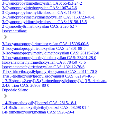
3-Cyanopropyltrimethoxysilan CAS: 55453-24-2
3-Cyanopropyltriethoxysilan CAS: 1067-47-6
3-Cyanopropylmethyldichlorsilan CAS: 1190-16-5
3-Cyanopropylmethyldimethoxysilan CAS: 153723-40-1
3-Cyanopropyldimethylchlorsilan CAS: 18156-15-5
2-Cyanoethyltrimethoxysilan CAS: 2526-62-7
Isocyanatsilane
3-Isocyanatopropyltrimethoxysilan CAS: 15396-00-6
3-Isocyanatopropyltriethoxysilan CAS: 24801-88-5
3-Isocyanatopropylmethyldimethoxysilan CAS: 26115-72-0
3-Isocyanatopropylmethyldiethoxysilan CAS: 33491-28-0
Isocyanatomethyltrimethoxysilan CAS: 78450-75-6
Isocyanatomethyltriethoxysilan CAS: 132112-76-6
Tris(3-trimethoxysilylpropyl)isocyanurat CAS: 26115-70-8
Tris(3-triethoxysilylpropyl)isocyanurat CAS: 82194-46-5
1,3-Bis(prop-2-enyl)-5-(3-trimethoxysilylpropyl)-1,3,5-triazinan-
2,4,6-trion CAS: 26903-80-0
Dipodale Silane
1,4-Bis(triethoxysilyl)benzol CAS: 2615-18-1
1,4-Bis(trimethoxysilylethyl)benzol CAS: 58298-01-4
Bis(trimethoxysilyl)methan CAS: 5926-29-4