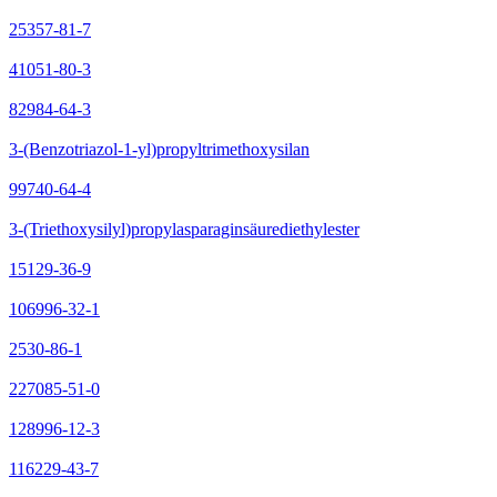
25357-81-7
41051-80-3
82984-64-3
3-(Benzotriazol-1-yl)propyltrimethoxysilan
99740-64-4
3-(Triethoxysilyl)propylasparaginsäurediethylester
15129-36-9
106996-32-1
2530-86-1
227085-51-0
128996-12-3
116229-43-7