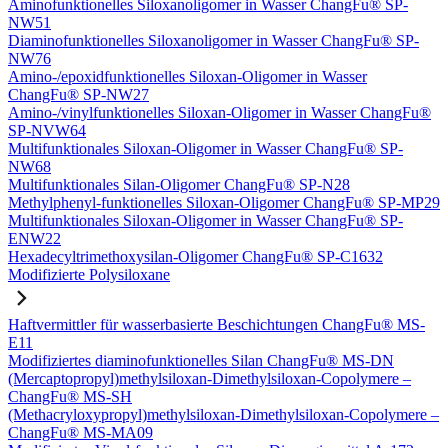
Aminofunktionelles Siloxanoligomer in Wasser ChangFu® SP-
NW51
Diaminofunktionelles Siloxanoligomer in Wasser ChangFu® SP-
NW76
Amino-/epoxidfunktionelles Siloxan-Oligomer in Wasser
ChangFu® SP-NW27
Amino-/vinylfunktionelles Siloxan-Oligomer in Wasser ChangFu®
SP-NVW64
Multifunktionales Siloxan-Oligomer in Wasser ChangFu® SP-
NW68
Multifunktionales Silan-Oligomer ChangFu® SP-N28
Methylphenyl-funktionelles Siloxan-Oligomer ChangFu® SP-MP29
Multifunktionales Siloxan-Oligomer in Wasser ChangFu® SP-
ENW22
Hexadecyltrimethoxysilan-Oligomer ChangFu® SP-C1632
Modifizierte Polysiloxane
Haftvermittler für wasserbasierte Beschichtungen ChangFu® MS-
E11
Modifiziertes diaminofunktionelles Silan ChangFu® MS-DN
(Mercaptopropyl)methylsiloxan-Dimethylsiloxan-Copolymere –
ChangFu® MS-SH
(Methacryloxypropyl)methylsiloxan-Dimethylsiloxan-Copolymere –
ChangFu® MS-MA09