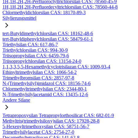
1H,1H,2H,2H-Perfluoroctyltrichlorsilan CAS: 78560-45-9
1H,1H,2H,2H-Perfluordecyltrichlorsilan CAS: 78560-44-8
Chlormethyldichlorsilan CAS: 18170-89-3
Silylierungsmittel
tert-Butyldimethylchlorsilan CAS: 18162-48-6
tert-Butyldiphenylchlorsilan CAS: 58479-61-1
Triethylsilan CAS: 617-86-7
Triethylchlorsilan CAS: 994-30-9
Triisopropylsilan CAS: 6459-79-6
Triisopropylchlorsilan CAS: 13154-24-0
1,1,3,3,5,5-Hexamethylcyclotrisilazan CAS: 1009-93-4
Ethinyltrimethylsilan CAS: 1066-54-2
Trimethylbromsilan CAS: 2857-97-8
N-(Trimethylsilyl)imidazol CAS: 18156-74-6
Chlormethyltrimethylsilan CAS: 2344-80-1
N-Trimethylsilylacetamid CAS: 13435-12-6
Andere Silane
Tetrapropoxysilan Tetrapropylorthosilicat CAS: 682-01-9
Methyltris(trimethylsiloxy)silan CAS: 17928-28-8
5-Hexenyltrimethoxysilan CAS: 58751-56-7
Trimethylsilylacetat CAS: 2754-27-0
Decamethyltetrasiloxan CAS: 141-62-8