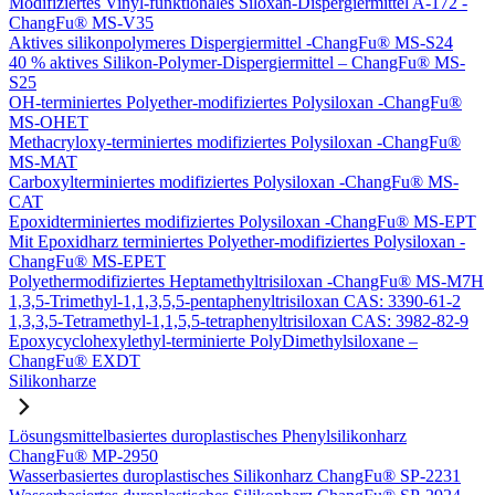
Modifiziertes Vinyl-funktionales Siloxan-Dispergiermittel A-172 -
ChangFu® MS-V35
Aktives silikonpolymeres Dispergiermittel -ChangFu® MS-S24
40 % aktives Silikon-Polymer-Dispergiermittel – ChangFu® MS-
S25
OH-terminiertes Polyether-modifiziertes Polysiloxan -ChangFu®
MS-OHET
Methacryloxy-terminiertes modifiziertes Polysiloxan -ChangFu®
MS-MAT
Carboxylterminiertes modifiziertes Polysiloxan -ChangFu® MS-
CAT
Epoxidterminiertes modifiziertes Polysiloxan -ChangFu® MS-EPT
Mit Epoxidharz terminiertes Polyether-modifiziertes Polysiloxan -
ChangFu® MS-EPET
Polyethermodifiziertes Heptamethyltrisiloxan -ChangFu® MS-M7H
1,3,5-Trimethyl-1,1,3,5,5-pentaphenyltrisiloxan CAS: 3390-61-2
1,3,3,5-Tetramethyl-1,1,5,5-tetraphenyltrisiloxan CAS: 3982-82-9
Epoxycyclohexylethyl-terminierte PolyDimethylsiloxane –
ChangFu® EXDT
Silikonharze
Lösungsmittelbasiertes duroplastisches Phenylsilikonharz
ChangFu® MP-2950
Wasserbasiertes duroplastisches Silikonharz ChangFu® SP-2231