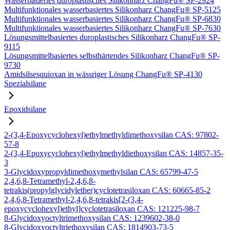
Wasserbasiertes duroplastisches Silikonharz ChangFu® SP-2924
Multifunktionales wasserbasiertes Silikonharz ChangFu® SP-5125
Multifunktionales wasserbasiertes Silikonharz ChangFu® SP-6830
Multifunktionales wasserbasiertes Silikonharz ChangFu® SP-7630
Lösungsmittelbasiertes duroplastisches Silikonharz ChangFu® SP-
9115
Lösungsmittelbasiertes selbsthärtendes Silikonharz ChangFu® SP-
9730
Amidsilsesquioxan in wässriger Lösung ChangFu® SP-4130
Spezialsilane
Epoxidsilane
2-(3,4-Epoxycyclohexyl)ethylmethyldimethoxysilan CAS: 97802-
57-8
2-(3,4-Epoxycyclohexyl)ethylmethyldiethoxysilan CAS: 14857-35-
3
3-Glycidoxypropyldimethoxymethylsilan CAS: 65799-47-5
2,4,6,8-Tetramethyl-2,4,6,8-
tetrakis(propylglycidylether)cyclotetrasiloxan CAS: 60665-85-2
2,4,6,8-Tetramethyl-2,4,6,8-tetrakis[2-(3,4-
epoxycyclohexyl)ethyl]cyclotetrasiloxan CAS: 121225-98-7
8-Glycidoxyoctyltrimethoxysilan CAS: 1239602-38-0
8-Glycidoxyoctyltriethoxysilan CAS: 1814903-73-5