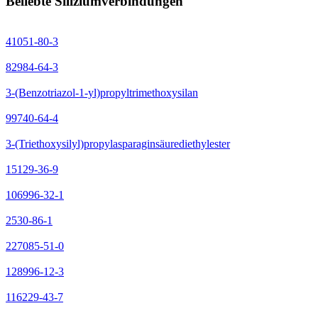
Beliebte Siliziumverbindungen
41051-80-3
82984-64-3
3-(Benzotriazol-1-yl)propyltrimethoxysilan
99740-64-4
3-(Triethoxysilyl)propylasparaginsäurediethylester
15129-36-9
106996-32-1
2530-86-1
227085-51-0
128996-12-3
116229-43-7