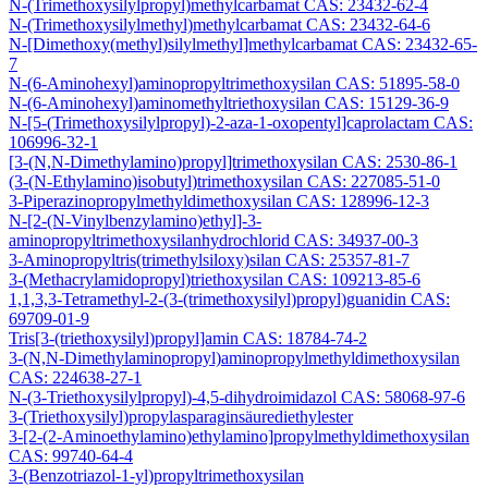
N-(Trimethoxysilylpropyl)methylcarbamat CAS: 23432-62-4
N-(Trimethoxysilylmethyl)methylcarbamat CAS: 23432-64-6
N-[Dimethoxy(methyl)silylmethyl]methylcarbamat CAS: 23432-65-
7
N-(6-Aminohexyl)aminopropyltrimethoxysilan CAS: 51895-58-0
N-(6-Aminohexyl)aminomethyltriethoxysilan CAS: 15129-36-9
N-[5-(Trimethoxysilylpropyl)-2-aza-1-oxopentyl]caprolactam CAS:
106996-32-1
[3-(N,N-Dimethylamino)propyl]trimethoxysilan CAS: 2530-86-1
(3-(N-Ethylamino)isobutyl)trimethoxysilan CAS: 227085-51-0
3-Piperazinopropylmethyldimethoxysilan CAS: 128996-12-3
N-[2-(N-Vinylbenzylamino)ethyl]-3-
aminopropyltrimethoxysilanhydrochlorid CAS: 34937-00-3
3-Aminopropyltris(trimethylsiloxy)silan CAS: 25357-81-7
3-(Methacrylamidopropyl)triethoxysilan CAS: 109213-85-6
1,1,3,3-Tetramethyl-2-(3-(trimethoxysilyl)propyl)guanidin CAS:
69709-01-9
Tris[3-(triethoxysilyl)propyl]amin CAS: 18784-74-2
3-(N,N-Dimethylaminopropyl)aminopropylmethyldimethoxysilan
CAS: 224638-27-1
N-(3-Triethoxysilylpropyl)-4,5-dihydroimidazol CAS: 58068-97-6
3-(Triethoxysilyl)propylasparaginsäurediethylester
3-[2-(2-Aminoethylamino)ethylamino]propylmethyldimethoxysilan
CAS: 99740-64-4
3-(Benzotriazol-1-yl)propyltrimethoxysilan