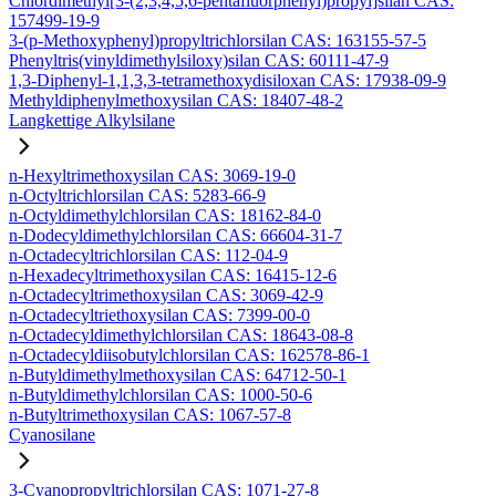
Chlordimethyl[3-(2,3,4,5,6-pentafluorphenyl)propyl]silan CAS:
157499-19-9
3-(p-Methoxyphenyl)propyltrichlorsilan CAS: 163155-57-5
Phenyltris(vinyldimethylsiloxy)silan CAS: 60111-47-9
1,3-Diphenyl-1,1,3,3-tetramethoxydisiloxan CAS: 17938-09-9
Methyldiphenylmethoxysilan CAS: 18407-48-2
Langkettige Alkylsilane
n-Hexyltrimethoxysilan CAS: 3069-19-0
n-Octyltrichlorsilan CAS: 5283-66-9
n-Octyldimethylchlorsilan CAS: 18162-84-0
n-Dodecyldimethylchlorsilan CAS: 66604-31-7
n-Octadecyltrichlorsilan CAS: 112-04-9
n-Hexadecyltrimethoxysilan CAS: 16415-12-6
n-Octadecyltrimethoxysilan CAS: 3069-42-9
n-Octadecyltriethoxysilan CAS: 7399-00-0
n-Octadecyldimethylchlorsilan CAS: 18643-08-8
n-Octadecyldiisobutylchlorsilan CAS: 162578-86-1
n-Butyldimethylmethoxysilan CAS: 64712-50-1
n-Butyldimethylchlorsilan CAS: 1000-50-6
n-Butyltrimethoxysilan CAS: 1067-57-8
Cyanosilane
3-Cyanopropyltrichlorsilan CAS: 1071-27-8