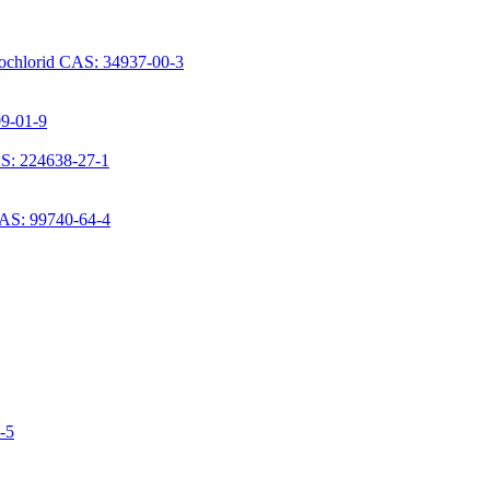
rochlorid CAS: 34937-00-3
09-01-9
S: 224638-27-1
CAS: 99740-64-4
6-5