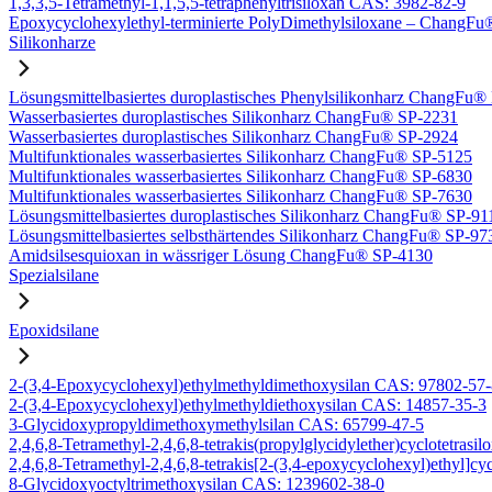
1,3,3,5-Tetramethyl-1,1,5,5-tetraphenyltrisiloxan CAS: 3982-82-9
Epoxycyclohexylethyl-terminierte PolyDimethylsiloxane – Chang
Silikonharze
Lösungsmittelbasiertes duroplastisches Phenylsilikonharz ChangFu
Wasserbasiertes duroplastisches Silikonharz ChangFu® SP-2231
Wasserbasiertes duroplastisches Silikonharz ChangFu® SP-2924
Multifunktionales wasserbasiertes Silikonharz ChangFu® SP-5125
Multifunktionales wasserbasiertes Silikonharz ChangFu® SP-6830
Multifunktionales wasserbasiertes Silikonharz ChangFu® SP-7630
Lösungsmittelbasiertes duroplastisches Silikonharz ChangFu® SP-91
Lösungsmittelbasiertes selbsthärtendes Silikonharz ChangFu® SP-97
Amidsilsesquioxan in wässriger Lösung ChangFu® SP-4130
Spezialsilane
Epoxidsilane
2-(3,4-Epoxycyclohexyl)ethylmethyldimethoxysilan CAS: 97802-57
2-(3,4-Epoxycyclohexyl)ethylmethyldiethoxysilan CAS: 14857-35-3
3-Glycidoxypropyldimethoxymethylsilan CAS: 65799-47-5
2,4,6,8-Tetramethyl-2,4,6,8-tetrakis(propylglycidylether)cyclotetras
2,4,6,8-Tetramethyl-2,4,6,8-tetrakis[2-(3,4-epoxycyclohexyl)ethyl]c
8-Glycidoxyoctyltrimethoxysilan CAS: 1239602-38-0