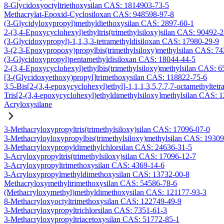
8-Glycidoxyoctyltriethoxysilan CAS: 1814903-73-5
Methacrylat-Epoxid-Cyclosiloxan CAS: 948598-97-8
(3-Glycidyloxypropyl)methyldiethoxysilan CAS: 2897-60-1
2-(3,4-Epoxycyclohexyl)ethyltris(trimethylsiloxy)silan CAS: 90492-
(3-Glycidoxypropyl)-1,1,3,3-tetramethyldisiloxan CAS: 17980-29-9
3-(2,3-Epoxypropoxy)propylbis(trimethylsiloxy)methylsilan CAS: 7
(3-Glycidoxypropyl)pentamethyldisiloxan CAS: 18044-44-5
2-(3,4-Epoxycyclohexyl)ethylbis(trimethylsiloxy)methylsilan CAS: 
[3-(Glycidoxyethoxy)propyl]trimethoxysilan CAS: 118822-75-6
3,5-Bis[2-(3,4-epoxycyclohexyl)ethyl]-1,1,1,3,5,7,7,7-octamethyltetr
Tris[2-(3,4-epoxycyclohexyl)ethyldimethylsiloxy]methylsilan CAS: 
Acryloxysilane
3-Methacryloxypropyltris(trimethylsiloxy)silan CAS: 17096-07-0
3-Methacryloyloxypropylbis(trimethylsiloxy)methylsilan CAS: 1930
3-Methacryloxypropyldimethylchlorsilan CAS: 24636-31-5
3-Acryloxypropyltris(trimethylsiloxy)silan CAS: 17096-12-7
3-Acryloxypropyltrimethoxysilan CAS: 4369-14-6
3-Acryloxypropylmethyldimethoxysilan CAS: 13732-00-8
Methacryloxymethyltrimethoxysilan CAS: 54586-78-6
(Methacryloxymethyl)methyldimethoxysilan CAS: 121177-93-3
8-Methacryloxyoctyltrimethoxysilan CAS: 122749-49-9
3-Methacryloxypropyltrichlorsilan CAS: 7351-61-3
3-Methacryloxypropyltriacetoxysilan CAS: 51772-85-1