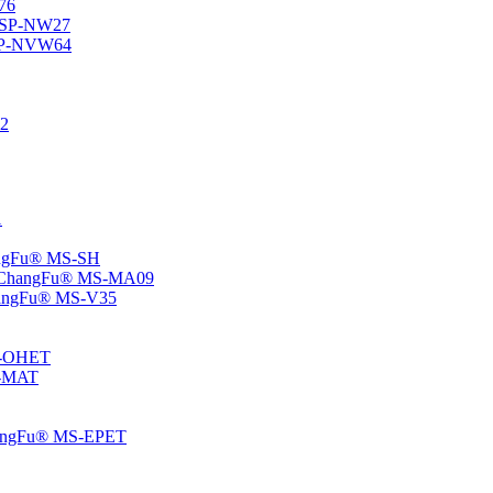
76
® SP-NW27
® SP-NVW64
22
1
hangFu® MS-SH
e – ChangFu® MS-MA09
-ChangFu® MS-V35
MS-OHET
MS-MAT
-ChangFu® MS-EPET