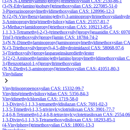
[3-(N,N-Dimethylamino)propyl]trimethoxysilan CAS: 2530-86-1
(3-(N-Ethylamino)isobutyl)trimethoxysilan CAS: 227085-51-0
3-Piperazinopropylmethyldimethoxysilan CAS: 128996-12-3
N-[2-(N-Vinylbenzylamino)ethyl]-3-aminopropyltrimethoxysilanhyd
3-Aminopropyltris(trimethylsiloxy)silan CAS: 25357-81-7
3-(Methacrylamidopropyl)triethoxysilan CAS: 109213-85-6
1,1,3,3-Tetramethyl-2-(3-(trimethoxysilyl)propyl)guanidin CAS: 697
Tris[3-(triethoxysilyl)propyl]amin CAS: 18784-74-2
3-(N,N-Dimethylaminopropyl)aminopropylmethyldimethoxysilan CA
N-(3-Triethoxysilylpropyl)-4,5-dihydroimidazol CAS: 58068-97-6
3-(Triethoxysilyl)propylasparaginsäurediethylester
3-[2-(2-Aminoethylamino)ethylamino]propylmethyldimethoxysilan 
3-(Benzotriazol-1-yl)propyltrimethoxysilan
(N,N-Diethyl-3-aminopropyl)trimethoxysilan CAS: 41051-80-3
Vinylsilane
Vinyltriisopropenoxysilan CAS: 15332-99-7
Vinyltris(trimethylsiloxy)silan CAS: 5356-84-3
Vinyldimethylchlorsilan CAS: 1719-58-0
1,3-Divinyl-1,1,3,3-tetramethyldisilazan CAS: 7691-02-3
1,3,5-Trimethyl-1,3,5-trivinylcyclotrisiloxan CAS: 3901-77-7
2,4,6,8-Tetramethyl-2,4,6,8-tetravinylcyclotetrasiloxan CAS: 2554-0
1,3-Divinyl-1,1,3,3-Tetramethoxydisiloxan CAS: 18293-85-1
(4-Vinylphenyl)trimethoxysilan CAS: 18001-13-3