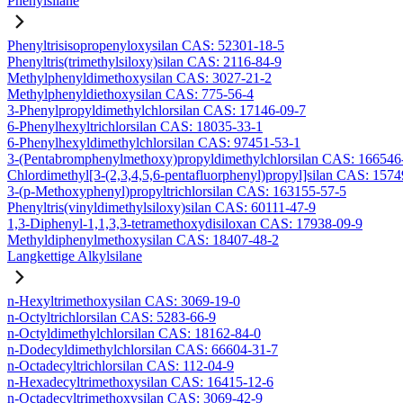
Phenylsilane
Phenyltrisisopropenyloxysilan CAS: 52301-18-5
Phenyltris(trimethylsiloxy)silan CAS: 2116-84-9
Methylphenyldimethoxysilan CAS: 3027-21-2
Methylphenyldiethoxysilan CAS: 775-56-4
3-Phenylpropyldimethylchlorsilan CAS: 17146-09-7
6-Phenylhexyltrichlorsilan CAS: 18035-33-1
6-Phenylhexyldimethylchlorsilan CAS: 97451-53-1
3-(Pentabromphenylmethoxy)propyldimethylchlorsilan CAS: 166546
Chlordimethyl[3-(2,3,4,5,6-pentafluorphenyl)propyl]silan CAS: 157
3-(p-Methoxyphenyl)propyltrichlorsilan CAS: 163155-57-5
Phenyltris(vinyldimethylsiloxy)silan CAS: 60111-47-9
1,3-Diphenyl-1,1,3,3-tetramethoxydisiloxan CAS: 17938-09-9
Methyldiphenylmethoxysilan CAS: 18407-48-2
Langkettige Alkylsilane
n-Hexyltrimethoxysilan CAS: 3069-19-0
n-Octyltrichlorsilan CAS: 5283-66-9
n-Octyldimethylchlorsilan CAS: 18162-84-0
n-Dodecyldimethylchlorsilan CAS: 66604-31-7
n-Octadecyltrichlorsilan CAS: 112-04-9
n-Hexadecyltrimethoxysilan CAS: 16415-12-6
n-Octadecyltrimethoxysilan CAS: 3069-42-9