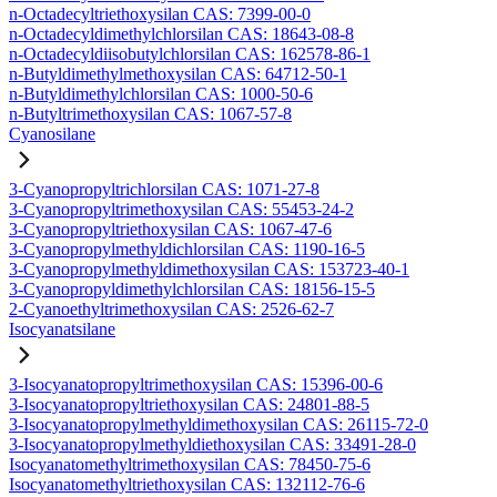
n-Octadecyltriethoxysilan CAS: 7399-00-0
n-Octadecyldimethylchlorsilan CAS: 18643-08-8
n-Octadecyldiisobutylchlorsilan CAS: 162578-86-1
n-Butyldimethylmethoxysilan CAS: 64712-50-1
n-Butyldimethylchlorsilan CAS: 1000-50-6
n-Butyltrimethoxysilan CAS: 1067-57-8
Cyanosilane
3-Cyanopropyltrichlorsilan CAS: 1071-27-8
3-Cyanopropyltrimethoxysilan CAS: 55453-24-2
3-Cyanopropyltriethoxysilan CAS: 1067-47-6
3-Cyanopropylmethyldichlorsilan CAS: 1190-16-5
3-Cyanopropylmethyldimethoxysilan CAS: 153723-40-1
3-Cyanopropyldimethylchlorsilan CAS: 18156-15-5
2-Cyanoethyltrimethoxysilan CAS: 2526-62-7
Isocyanatsilane
3-Isocyanatopropyltrimethoxysilan CAS: 15396-00-6
3-Isocyanatopropyltriethoxysilan CAS: 24801-88-5
3-Isocyanatopropylmethyldimethoxysilan CAS: 26115-72-0
3-Isocyanatopropylmethyldiethoxysilan CAS: 33491-28-0
Isocyanatomethyltrimethoxysilan CAS: 78450-75-6
Isocyanatomethyltriethoxysilan CAS: 132112-76-6