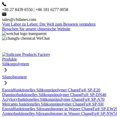
+86 27 8439 6550 | +86 181 6277 0058
sales@cfsilanes.com
Vom Labor zu Leben: Die Welt zum Besseren verändern
Besuchen Sie unsere chinesische Website
Produkte
Silikonpolymere
Silanoligomere
Epoxidfunktionelles Silikonpräpolymer ChangFu® SP-E20
Diaminofunktionelles Silikonpräpolymer ChangFu® SP-DN46
Acryloxyfunktionelles Silikonpräpolymer ChangFu® SP-A70
Mercapto funktionelles Silikonpräpolymer ChangFu® SP-SH
Epoxidfunktionelles Siloxanoligomer in Wasser ChangFu® SP-EW2
Aminofunktionelles Siloxanoligomer in Wasser ChangFu® SP-NW5