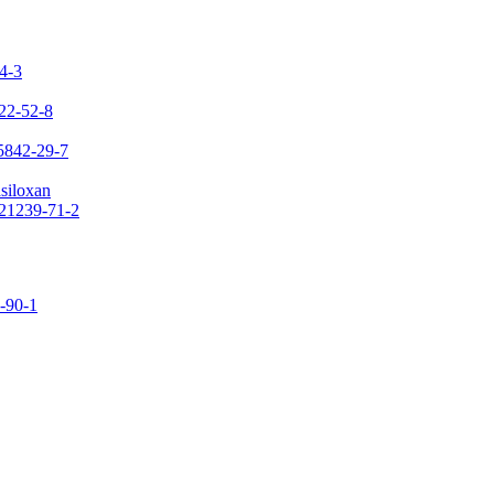
24-3
422-52-8
65842-29-7
asiloxan
121239-71-2
9-90-1