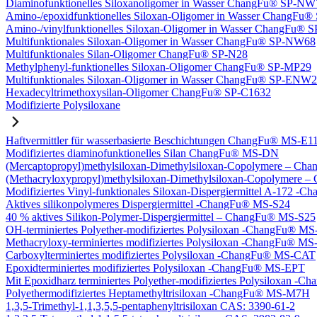
Diaminofunktionelles Siloxanoligomer in Wasser ChangFu® SP-NW
Amino-/epoxidfunktionelles Siloxan-Oligomer in Wasser ChangFu
Amino-/vinylfunktionelles Siloxan-Oligomer in Wasser ChangFu
Multifunktionales Siloxan-Oligomer in Wasser ChangFu® SP-NW68
Multifunktionales Silan-Oligomer ChangFu® SP-N28
Methylphenyl-funktionelles Siloxan-Oligomer ChangFu® SP-MP29
Multifunktionales Siloxan-Oligomer in Wasser ChangFu® SP-ENW
Hexadecyltrimethoxysilan-Oligomer ChangFu® SP-C1632
Modifizierte Polysiloxane
Haftvermittler für wasserbasierte Beschichtungen ChangFu® MS-E1
Modifiziertes diaminofunktionelles Silan ChangFu® MS-DN
(Mercaptopropyl)methylsiloxan-Dimethylsiloxan-Copolymere – C
(Methacryloxypropyl)methylsiloxan-Dimethylsiloxan-Copolymer
Modifiziertes Vinyl-funktionales Siloxan-Dispergiermittel A-172 
Aktives silikonpolymeres Dispergiermittel -ChangFu® MS-S24
40 % aktives Silikon-Polymer-Dispergiermittel – ChangFu® MS-S25
OH-terminiertes Polyether-modifiziertes Polysiloxan -ChangFu® 
Methacryloxy-terminiertes modifiziertes Polysiloxan -ChangFu® 
Carboxylterminiertes modifiziertes Polysiloxan -ChangFu® MS-CAT
Epoxidterminiertes modifiziertes Polysiloxan -ChangFu® MS-EPT
Mit Epoxidharz terminiertes Polyether-modifiziertes Polysiloxan 
Polyethermodifiziertes Heptamethyltrisiloxan -ChangFu® MS-M7H
1,3,5-Trimethyl-1,1,3,5,5-pentaphenyltrisiloxan CAS: 3390-61-2