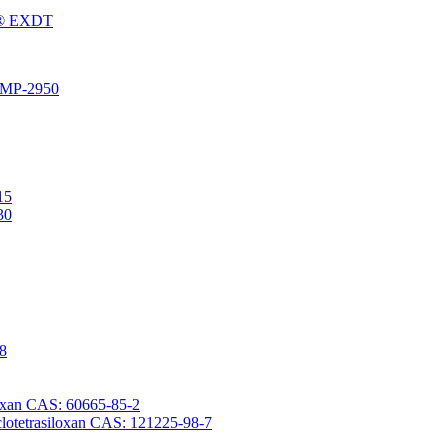
Fu® EXDT
® MP-2950
15
30
-8
iloxan CAS: 60665-85-2
yclotetrasiloxan CAS: 121225-98-7