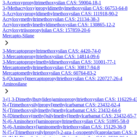
3-Acetoxypropyltrimethoxysilan CAS: 59004-18-1
3-(Methacryloxy)propyldimethylmethoxysilan CAS: 66753-64-8
3-Acryloxypropyldimethylmethoxysilan CAS: 111918-90-2
Acryloxymethyltrimethoxysilan CAS: 21134-38-3
Acryloxymethylmethyldimethoxysilan CAS: 130865-12-2
Acryloxytriisopropylsilan CAS: 157859-20-6
Mercapto-Silane
3-Mercaptopropyltrimethoxysilan CAS: 4420-74-0
3-Mercaptopropyltriethoxysilan CAS: 14814-09-6
3-Mercaptopropylmethyldimethoxysilan CAS: 31001-77-1
Mercaptomethyltrimethoxysilan CAS: 30817-94-8
Mercaptomethyltriethoxysilan CAS: 60764-83-2
S-(Octanoyl)mercaptopropyltriethoxysilan CAS: 220727-26-4
Aminosilane
3-(1,3-Dimethylbutyliden)aminopropyltriethoxysilan CAS: 116229-4
N-(Trimethoxysilylpropyl)methylcarbamat CAS: 23432-62-4
N-(Trimethoxysilylmethyl)methylcarbamat CAS: 23432-64-6
N-[Dimethoxy(methyl)silylmethyl]methylcarbamat CAS: 23432-65-7
N-(6-Aminohexyl)aminopropyltrimethoxysilan CAS: 51895-58-0
N-(6-Aminohexyl)aminomethyltriethoxysilan CAS: 15129-36-9
N-[5-(Trimethoxysilylpropyl)-2-aza-1-oxopentyl]caprolactam CAS: 