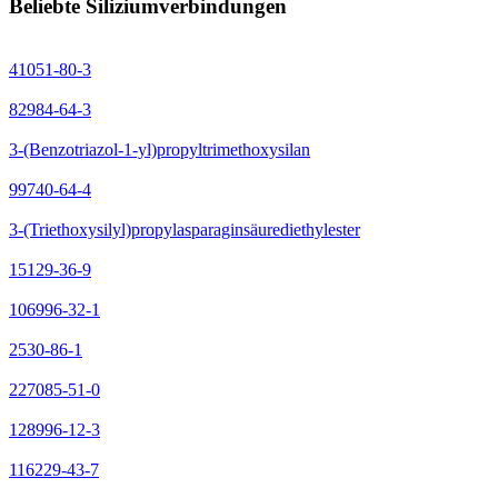
Beliebte Siliziumverbindungen
41051-80-3
82984-64-3
3-(Benzotriazol-1-yl)propyltrimethoxysilan
99740-64-4
3-(Triethoxysilyl)propylasparaginsäurediethylester
15129-36-9
106996-32-1
2530-86-1
227085-51-0
128996-12-3
116229-43-7