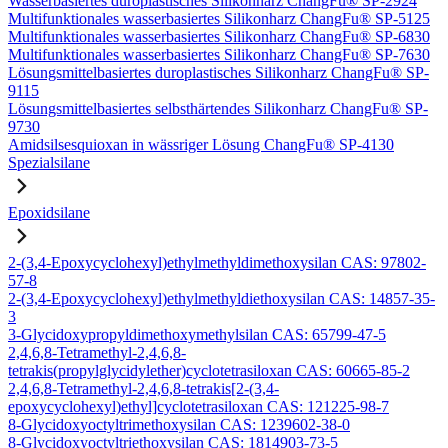
Wasserbasiertes duroplastisches Silikonharz ChangFu® SP-2924
Multifunktionales wasserbasiertes Silikonharz ChangFu® SP-5125
Multifunktionales wasserbasiertes Silikonharz ChangFu® SP-6830
Multifunktionales wasserbasiertes Silikonharz ChangFu® SP-7630
Lösungsmittelbasiertes duroplastisches Silikonharz ChangFu® SP-
9115
Lösungsmittelbasiertes selbsthärtendes Silikonharz ChangFu® SP-
9730
Amidsilsesquioxan in wässriger Lösung ChangFu® SP-4130
Spezialsilane
Epoxidsilane
2-(3,4-Epoxycyclohexyl)ethylmethyldimethoxysilan CAS: 97802-
57-8
2-(3,4-Epoxycyclohexyl)ethylmethyldiethoxysilan CAS: 14857-35-
3
3-Glycidoxypropyldimethoxymethylsilan CAS: 65799-47-5
2,4,6,8-Tetramethyl-2,4,6,8-
tetrakis(propylglycidylether)cyclotetrasiloxan CAS: 60665-85-2
2,4,6,8-Tetramethyl-2,4,6,8-tetrakis[2-(3,4-
epoxycyclohexyl)ethyl]cyclotetrasiloxan CAS: 121225-98-7
8-Glycidoxyoctyltrimethoxysilan CAS: 1239602-38-0
8-Glycidoxyoctyltriethoxysilan CAS: 1814903-73-5