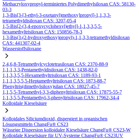
Methacryloxypropyl-terminiertes Polydimethylsiloxan CAS: 58130-
03-3
1,3-Bis[3-[3-ethyl-3-oxetanyl)methoxy]propyl]-1,1,3,3-
tetramethyldisiloxan CAS: 3207-05-4
1,5-Bis[2-(3,4-epoxycyclohexyl)ethyl]-1,1,3,3,5,5-
hexamethyltrisiloxan CAS: 150856-78-3
1,3-Bis(3-(2-hydroxyethoxy)propyl)-1,1,3,3-tetramethyldisiloxan
CAS: 441307-02-4
Wasserstoffsiloxane
2,4,6,8-Tetramethylcyclotetrasiloxan CAS: 2370-88-9
1,1,1,3,3-Pentamethyldisiloxan CAS: 1438-82-0
1,1,3,3,5,5-Hexamethyltrisiloxan CAS: 1189-93-1
1,1,1,3,5,5,5-Heptamethyltrisiloxan CAS: 1873-88-7
Phenyltris(dimethylsiloxy)silan CAS: 18027-45-7
1,1,5,5-Tetramethyl-3,3-diphenyltrisiloxan CAS: 17875-55-7
1,1,3,5,5-Pentamethyl-3-phenyltrisiloxan CAS: 17962-34-4
Kolloidale Kieselsäure
Kolloidales Siliciumdioxid, dispergiert in organischen
Lösungsmitteln ChangFu® CS23
Wässrige Dispersion kolloidaler Kieselsäure ChangFu® CS23-W
Kolloidale Kieselsäure für UV-Systeme ChangFu® CS23UV