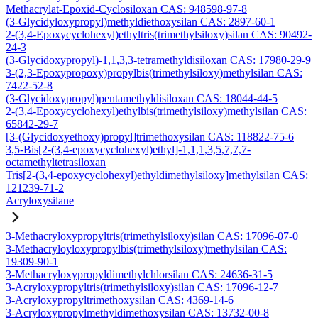
Methacrylat-Epoxid-Cyclosiloxan CAS: 948598-97-8
(3-Glycidyloxypropyl)methyldiethoxysilan CAS: 2897-60-1
2-(3,4-Epoxycyclohexyl)ethyltris(trimethylsiloxy)silan CAS: 90492-
24-3
(3-Glycidoxypropyl)-1,1,3,3-tetramethyldisiloxan CAS: 17980-29-9
3-(2,3-Epoxypropoxy)propylbis(trimethylsiloxy)methylsilan CAS:
7422-52-8
(3-Glycidoxypropyl)pentamethyldisiloxan CAS: 18044-44-5
2-(3,4-Epoxycyclohexyl)ethylbis(trimethylsiloxy)methylsilan CAS:
65842-29-7
[3-(Glycidoxyethoxy)propyl]trimethoxysilan CAS: 118822-75-6
3,5-Bis[2-(3,4-epoxycyclohexyl)ethyl]-1,1,1,3,5,7,7,7-
octamethyltetrasiloxan
Tris[2-(3,4-epoxycyclohexyl)ethyldimethylsiloxy]methylsilan CAS:
121239-71-2
Acryloxysilane
3-Methacryloxypropyltris(trimethylsiloxy)silan CAS: 17096-07-0
3-Methacryloyloxypropylbis(trimethylsiloxy)methylsilan CAS:
19309-90-1
3-Methacryloxypropyldimethylchlorsilan CAS: 24636-31-5
3-Acryloxypropyltris(trimethylsiloxy)silan CAS: 17096-12-7
3-Acryloxypropyltrimethoxysilan CAS: 4369-14-6
3-Acryloxypropylmethyldimethoxysilan CAS: 13732-00-8