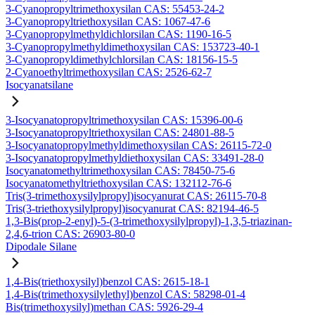
3-Cyanopropyltrimethoxysilan CAS: 55453-24-2
3-Cyanopropyltriethoxysilan CAS: 1067-47-6
3-Cyanopropylmethyldichlorsilan CAS: 1190-16-5
3-Cyanopropylmethyldimethoxysilan CAS: 153723-40-1
3-Cyanopropyldimethylchlorsilan CAS: 18156-15-5
2-Cyanoethyltrimethoxysilan CAS: 2526-62-7
Isocyanatsilane
3-Isocyanatopropyltrimethoxysilan CAS: 15396-00-6
3-Isocyanatopropyltriethoxysilan CAS: 24801-88-5
3-Isocyanatopropylmethyldimethoxysilan CAS: 26115-72-0
3-Isocyanatopropylmethyldiethoxysilan CAS: 33491-28-0
Isocyanatomethyltrimethoxysilan CAS: 78450-75-6
Isocyanatomethyltriethoxysilan CAS: 132112-76-6
Tris(3-trimethoxysilylpropyl)isocyanurat CAS: 26115-70-8
Tris(3-triethoxysilylpropyl)isocyanurat CAS: 82194-46-5
1,3-Bis(prop-2-enyl)-5-(3-trimethoxysilylpropyl)-1,3,5-triazinan-
2,4,6-trion CAS: 26903-80-0
Dipodale Silane
1,4-Bis(triethoxysilyl)benzol CAS: 2615-18-1
1,4-Bis(trimethoxysilylethyl)benzol CAS: 58298-01-4
Bis(trimethoxysilyl)methan CAS: 5926-29-4