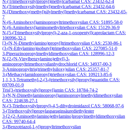
N-(Trimethoxysilylpropyl)methylcarbamat CAS: 23432-62-4
N-(Trimethoxysilylmethyl)methylcarbamat CAS: 23432-64-6
N-[Dimethoxy(methyl)silylmethyl]methylcarbamat CAS: 23432-65-
7
N-(6-Aminohexyl)aminopropyltrimethoxysilan CAS: 51895-58-0
N-(6-Aminohexyl)aminomethyltriethoxysilan CAS: 15129-36-9
N-[5-(Trimethoxysilylpropyl)-2-aza-1-oxopentyl]caprolactam CAS:
106996-32-1
[3-(N,N-Dimethylamino)propyl]trimethoxysilan CAS: 2530-86-1
(3-(N-Ethylamino)isobutyl)trimethoxysilan CAS: 227085-51-0
3-Piperazinopropylmethyldimethoxysilan CAS: 128996-12-3
N-[2-(N-Vinylbenzylamino)ethyl]-3-
aminopropyltrimethoxysilanhydrochlorid CAS: 34937-00-3
3-Aminopropyltris(trimethylsiloxy)silan CAS: 25357-81-7
3-(Methacrylamidopropyl)triethoxysilan CAS: 109213-85-6
1,1,3,3-Tetramethyl-2-(3-(trimethoxysilyl)propyl)guanidin CAS:
69709-01-9
Tris[3-(triethoxysilyl)propyl]amin CAS: 18784-74-2
3-(N,N-Dimethylaminopropyl)aminopropylmethyldimethoxysilan
CAS: 224638-27-1
N-(3-Triethoxysilylpropyl)-4,5-dihydroimidazol CAS: 58068-97-6
3-(Triethoxysilyl)propylasparaginsäurediethylester
3-[2-(2-Aminoethylamino)ethylamino]propylmethyldimethoxysilan
CAS: 99740-64-4
3-(Benzotriazol-1-yl)propyltrimethoxysilan