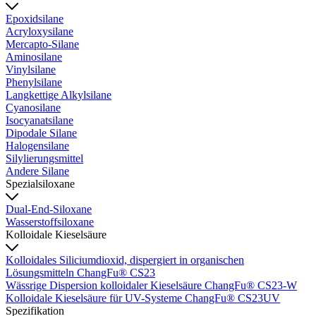
Epoxidsilane
Acryloxysilane
Mercapto-Silane
Aminosilane
Vinylsilane
Phenylsilane
Langkettige Alkylsilane
Cyanosilane
Isocyanatsilane
Dipodale Silane
Halogensilane
Silylierungsmittel
Andere Silane
Spezialsiloxane
Dual-End-Siloxane
Wasserstoffsiloxane
Kolloidale Kieselsäure
Kolloidales Siliciumdioxid, dispergiert in organischen
Lösungsmitteln ChangFu® CS23
Wässrige Dispersion kolloidaler Kieselsäure ChangFu® CS23-W
Kolloidale Kieselsäure für UV-Systeme ChangFu® CS23UV
Spezifikation