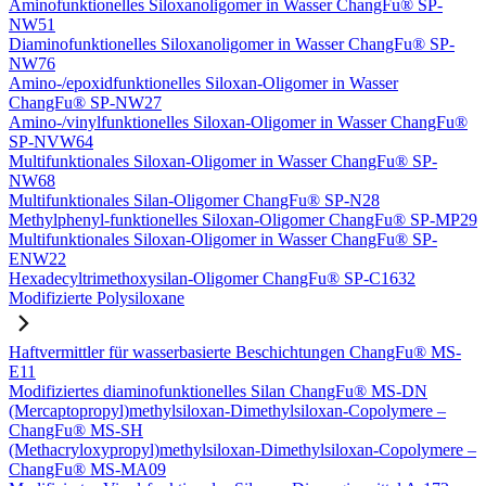
Aminofunktionelles Siloxanoligomer in Wasser ChangFu® SP-
NW51
Diaminofunktionelles Siloxanoligomer in Wasser ChangFu® SP-
NW76
Amino-/epoxidfunktionelles Siloxan-Oligomer in Wasser
ChangFu® SP-NW27
Amino-/vinylfunktionelles Siloxan-Oligomer in Wasser ChangFu®
SP-NVW64
Multifunktionales Siloxan-Oligomer in Wasser ChangFu® SP-
NW68
Multifunktionales Silan-Oligomer ChangFu® SP-N28
Methylphenyl-funktionelles Siloxan-Oligomer ChangFu® SP-MP29
Multifunktionales Siloxan-Oligomer in Wasser ChangFu® SP-
ENW22
Hexadecyltrimethoxysilan-Oligomer ChangFu® SP-C1632
Modifizierte Polysiloxane
Haftvermittler für wasserbasierte Beschichtungen ChangFu® MS-
E11
Modifiziertes diaminofunktionelles Silan ChangFu® MS-DN
(Mercaptopropyl)methylsiloxan-Dimethylsiloxan-Copolymere –
ChangFu® MS-SH
(Methacryloxypropyl)methylsiloxan-Dimethylsiloxan-Copolymere –
ChangFu® MS-MA09