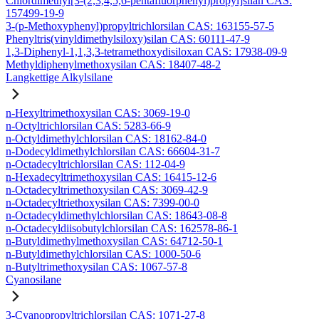
Chlordimethyl[3-(2,3,4,5,6-pentafluorphenyl)propyl]silan CAS:
157499-19-9
3-(p-Methoxyphenyl)propyltrichlorsilan CAS: 163155-57-5
Phenyltris(vinyldimethylsiloxy)silan CAS: 60111-47-9
1,3-Diphenyl-1,1,3,3-tetramethoxydisiloxan CAS: 17938-09-9
Methyldiphenylmethoxysilan CAS: 18407-48-2
Langkettige Alkylsilane
n-Hexyltrimethoxysilan CAS: 3069-19-0
n-Octyltrichlorsilan CAS: 5283-66-9
n-Octyldimethylchlorsilan CAS: 18162-84-0
n-Dodecyldimethylchlorsilan CAS: 66604-31-7
n-Octadecyltrichlorsilan CAS: 112-04-9
n-Hexadecyltrimethoxysilan CAS: 16415-12-6
n-Octadecyltrimethoxysilan CAS: 3069-42-9
n-Octadecyltriethoxysilan CAS: 7399-00-0
n-Octadecyldimethylchlorsilan CAS: 18643-08-8
n-Octadecyldiisobutylchlorsilan CAS: 162578-86-1
n-Butyldimethylmethoxysilan CAS: 64712-50-1
n-Butyldimethylchlorsilan CAS: 1000-50-6
n-Butyltrimethoxysilan CAS: 1067-57-8
Cyanosilane
3-Cyanopropyltrichlorsilan CAS: 1071-27-8