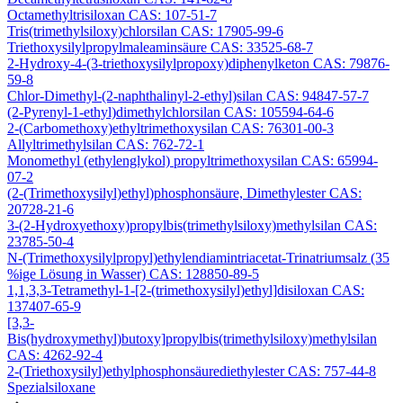
Octamethyltrisiloxan CAS: 107-51-7
Tris(trimethylsiloxy)chlorsilan CAS: 17905-99-6
Triethoxysilylpropylmaleaminsäure CAS: 33525-68-7
2-Hydroxy-4-(3-triethoxysilylpropoxy)diphenylketon CAS: 79876-
59-8
Chlor-Dimethyl-(2-naphthalinyl-2-ethyl)silan CAS: 94847-57-7
(2-Pyrenyl-1-ethyl)dimethylchlorsilan CAS: 105594-64-6
2-(Carbomethoxy)ethyltrimethoxysilan CAS: 76301-00-3
Allyltrimethylsilan CAS: 762-72-1
Monomethyl (ethylenglykol) propyltrimethoxysilan CAS: 65994-
07-2
(2-(Trimethoxysilyl)ethyl)phosphonsäure, Dimethylester CAS:
20728-21-6
3-(2-Hydroxyethoxy)propylbis(trimethylsiloxy)methylsilan CAS:
23785-50-4
N-(Trimethoxysilylpropyl)ethylendiamintriacetat-Trinatriumsalz (35
%ige Lösung in Wasser) CAS: 128850-89-5
1,1,3,3-Tetramethyl-1-[2-(trimethoxysilyl)ethyl]disiloxan CAS:
137407-65-9
[3,3-
Bis(hydroxymethyl)butoxy]propylbis(trimethylsiloxy)methylsilan
CAS: 4262-92-4
2-(Triethoxysilyl)ethylphosphonsäurediethylester CAS: 757-44-8
Spezialsiloxane