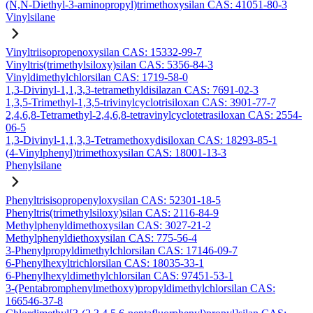
(N,N-Diethyl-3-aminopropyl)trimethoxysilan CAS: 41051-80-3
Vinylsilane
Vinyltriisopropenoxysilan CAS: 15332-99-7
Vinyltris(trimethylsiloxy)silan CAS: 5356-84-3
Vinyldimethylchlorsilan CAS: 1719-58-0
1,3-Divinyl-1,1,3,3-tetramethyldisilazan CAS: 7691-02-3
1,3,5-Trimethyl-1,3,5-trivinylcyclotrisiloxan CAS: 3901-77-7
2,4,6,8-Tetramethyl-2,4,6,8-tetravinylcyclotetrasiloxan CAS: 2554-
06-5
1,3-Divinyl-1,1,3,3-Tetramethoxydisiloxan CAS: 18293-85-1
(4-Vinylphenyl)trimethoxysilan CAS: 18001-13-3
Phenylsilane
Phenyltrisisopropenyloxysilan CAS: 52301-18-5
Phenyltris(trimethylsiloxy)silan CAS: 2116-84-9
Methylphenyldimethoxysilan CAS: 3027-21-2
Methylphenyldiethoxysilan CAS: 775-56-4
3-Phenylpropyldimethylchlorsilan CAS: 17146-09-7
6-Phenylhexyltrichlorsilan CAS: 18035-33-1
6-Phenylhexyldimethylchlorsilan CAS: 97451-53-1
3-(Pentabromphenylmethoxy)propyldimethylchlorsilan CAS:
166546-37-8