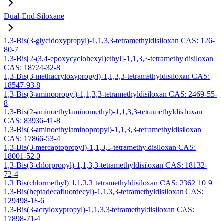
Dual-End-Siloxane
1,3-Bis(3-glycidoxypropyl)-1,1,3,3-tetramethyldisiloxan CAS: 126-
80-7
1,3-Bis[2-(3,4-epoxycyclohexyl)ethyl]-1,1,3,3-tetramethyldisiloxan
CAS: 18724-32-8
1,3-Bis(3-methacryloxypropyl)-1,1,3,3-tetramethyldisiloxan CAS:
18547-93-8
1,3-Bis(3-aminopropyl)-1,1,3,3-tetramethyldisiloxan CAS: 2469-55-
8
1,3-Bis(2-aminoethylaminomethyl)-1,1,3,3-tetramethyldisiloxan
CAS: 83936-41-8
1,3-Bis(3-aminoethylaminopropyl)-1,1,3,3-tetramethyldisiloxan
CAS: 17866-53-4
1,3-Bis(3-mercaptopropyl)-1,1,3,3-tetramethyldisiloxan CAS:
18001-52-0
1,3-Bis(3-chlorpropyl)-1,1,3,3-tetramethyldisiloxan CAS: 18132-
72-4
1,3-Bis(chlormethyl)-1,1,3,3-tetramethyldisiloxan CAS: 2362-10-9
1,3-Bis(heptadecafluordecyl)-1,1,3,3-tetramethyldisiloxan CAS:
129498-18-6
1,3-Bis(3-acryloxypropyl)-1,1,3,3-tetramethyldisiloxan CAS:
17898-71-4