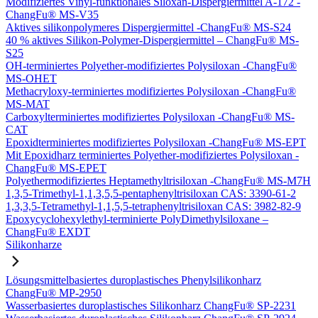
Modifiziertes Vinyl-funktionales Siloxan-Dispergiermittel A-172 -
ChangFu® MS-V35
Aktives silikonpolymeres Dispergiermittel -ChangFu® MS-S24
40 % aktives Silikon-Polymer-Dispergiermittel – ChangFu® MS-
S25
OH-terminiertes Polyether-modifiziertes Polysiloxan -ChangFu®
MS-OHET
Methacryloxy-terminiertes modifiziertes Polysiloxan -ChangFu®
MS-MAT
Carboxylterminiertes modifiziertes Polysiloxan -ChangFu® MS-
CAT
Epoxidterminiertes modifiziertes Polysiloxan -ChangFu® MS-EPT
Mit Epoxidharz terminiertes Polyether-modifiziertes Polysiloxan -
ChangFu® MS-EPET
Polyethermodifiziertes Heptamethyltrisiloxan -ChangFu® MS-M7H
1,3,5-Trimethyl-1,1,3,5,5-pentaphenyltrisiloxan CAS: 3390-61-2
1,3,3,5-Tetramethyl-1,1,5,5-tetraphenyltrisiloxan CAS: 3982-82-9
Epoxycyclohexylethyl-terminierte PolyDimethylsiloxane –
ChangFu® EXDT
Silikonharze
Lösungsmittelbasiertes duroplastisches Phenylsilikonharz
ChangFu® MP-2950
Wasserbasiertes duroplastisches Silikonharz ChangFu® SP-2231