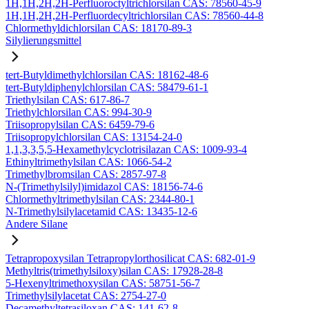
1H,1H,2H,2H-Perfluoroctyltrichlorsilan CAS: 78560-45-9
1H,1H,2H,2H-Perfluordecyltrichlorsilan CAS: 78560-44-8
Chlormethyldichlorsilan CAS: 18170-89-3
Silylierungsmittel
tert-Butyldimethylchlorsilan CAS: 18162-48-6
tert-Butyldiphenylchlorsilan CAS: 58479-61-1
Triethylsilan CAS: 617-86-7
Triethylchlorsilan CAS: 994-30-9
Triisopropylsilan CAS: 6459-79-6
Triisopropylchlorsilan CAS: 13154-24-0
1,1,3,3,5,5-Hexamethylcyclotrisilazan CAS: 1009-93-4
Ethinyltrimethylsilan CAS: 1066-54-2
Trimethylbromsilan CAS: 2857-97-8
N-(Trimethylsilyl)imidazol CAS: 18156-74-6
Chlormethyltrimethylsilan CAS: 2344-80-1
N-Trimethylsilylacetamid CAS: 13435-12-6
Andere Silane
Tetrapropoxysilan Tetrapropylorthosilicat CAS: 682-01-9
Methyltris(trimethylsiloxy)silan CAS: 17928-28-8
5-Hexenyltrimethoxysilan CAS: 58751-56-7
Trimethylsilylacetat CAS: 2754-27-0
Decamethyltetrasiloxan CAS: 141-62-8