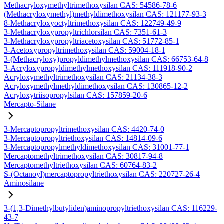
Methacryloxymethyltrimethoxysilan CAS: 54586-78-6
(Methacryloxymethyl)methyldimethoxysilan CAS: 121177-93-3
8-Methacryloxyoctyltrimethoxysilan CAS: 122749-49-9
3-Methacryloxypropyltrichlorsilan CAS: 7351-61-3
3-Methacryloxypropyltriacetoxysilan CAS: 51772-85-1
3-Acetoxypropyltrimethoxysilan CAS: 59004-18-1
3-(Methacryloxy)propyldimethylmethoxysilan CAS: 66753-64-8
3-Acryloxypropyldimethylmethoxysilan CAS: 111918-90-2
Acryloxymethyltrimethoxysilan CAS: 21134-38-3
Acryloxymethylmethyldimethoxysilan CAS: 130865-12-2
Acryloxytriisopropylsilan CAS: 157859-20-6
Mercapto-Silane
3-Mercaptopropyltrimethoxysilan CAS: 4420-74-0
3-Mercaptopropyltriethoxysilan CAS: 14814-09-6
3-Mercaptopropylmethyldimethoxysilan CAS: 31001-77-1
Mercaptomethyltrimethoxysilan CAS: 30817-94-8
Mercaptomethyltriethoxysilan CAS: 60764-83-2
S-(Octanoyl)mercaptopropyltriethoxysilan CAS: 220727-26-4
Aminosilane
3-(1,3-Dimethylbutyliden)aminopropyltriethoxysilan CAS: 116229-
43-7