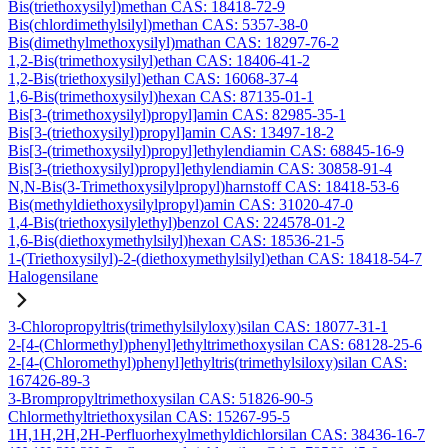
Bis(triethoxysilyl)methan CAS: 18418-72-9
Bis(chlordimethylsilyl)methan CAS: 5357-38-0
Bis(dimethylmethoxysilyl)mathan CAS: 18297-76-2
1,2-Bis(trimethoxysilyl)ethan CAS: 18406-41-2
1,2-Bis(triethoxysilyl)ethan CAS: 16068-37-4
1,6-Bis(trimethoxysilyl)hexan CAS: 87135-01-1
Bis[3-(trimethoxysilyl)propyl]amin CAS: 82985-35-1
Bis[3-(triethoxysilyl)propyl]amin CAS: 13497-18-2
Bis[3-(trimethoxysilyl)propyl]ethylendiamin CAS: 68845-16-9
Bis[3-(triethoxysilyl)propyl]ethylendiamin CAS: 30858-91-4
N,N-Bis(3-Trimethoxysilylpropyl)harnstoff CAS: 18418-53-6
Bis(methyldiethoxysilylpropyl)amin CAS: 31020-47-0
1,4-Bis(triethoxysilylethyl)benzol CAS: 224578-01-2
1,6-Bis(diethoxymethylsilyl)hexan CAS: 18536-21-5
1-(Triethoxysilyl)-2-(diethoxymethylsilyl)ethan CAS: 18418-54-7
Halogensilane
3-Chloropropyltris(trimethylsilyloxy)silan CAS: 18077-31-1
2-[4-(Chlormethyl)phenyl]ethyltrimethoxysilan CAS: 68128-25-6
2-[4-(Chloromethyl)phenyl]ethyltris(trimethylsiloxy)silan CAS:
167426-89-3
3-Brompropyltrimethoxysilan CAS: 51826-90-5
Chlormethyltriethoxysilan CAS: 15267-95-5
1H,1H,2H,2H-Perfluorhexylmethyldichlorsilan CAS: 38436-16-7