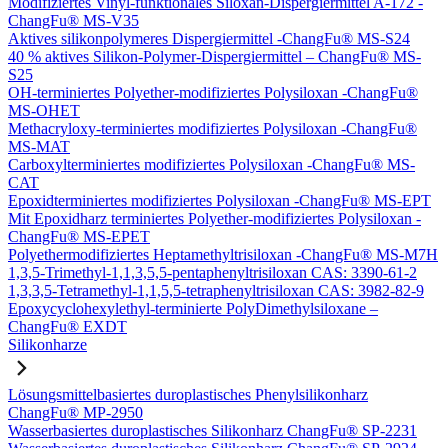
Modifiziertes Vinyl-funktionales Siloxan-Dispergiermittel A-172 -
ChangFu® MS-V35
Aktives silikonpolymeres Dispergiermittel -ChangFu® MS-S24
40 % aktives Silikon-Polymer-Dispergiermittel – ChangFu® MS-
S25
OH-terminiertes Polyether-modifiziertes Polysiloxan -ChangFu®
MS-OHET
Methacryloxy-terminiertes modifiziertes Polysiloxan -ChangFu®
MS-MAT
Carboxylterminiertes modifiziertes Polysiloxan -ChangFu® MS-
CAT
Epoxidterminiertes modifiziertes Polysiloxan -ChangFu® MS-EPT
Mit Epoxidharz terminiertes Polyether-modifiziertes Polysiloxan -
ChangFu® MS-EPET
Polyethermodifiziertes Heptamethyltrisiloxan -ChangFu® MS-M7H
1,3,5-Trimethyl-1,1,3,5,5-pentaphenyltrisiloxan CAS: 3390-61-2
1,3,3,5-Tetramethyl-1,1,5,5-tetraphenyltrisiloxan CAS: 3982-82-9
Epoxycyclohexylethyl-terminierte PolyDimethylsiloxane –
ChangFu® EXDT
Silikonharze
Lösungsmittelbasiertes duroplastisches Phenylsilikonharz
ChangFu® MP-2950
Wasserbasiertes duroplastisches Silikonharz ChangFu® SP-2231