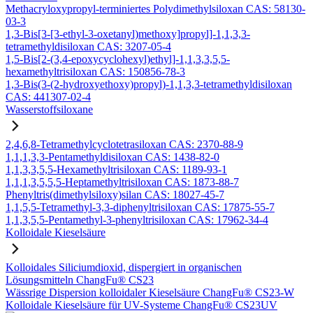
Methacryloxypropyl-terminiertes Polydimethylsiloxan CAS: 58130-
03-3
1,3-Bis[3-[3-ethyl-3-oxetanyl)methoxy]propyl]-1,1,3,3-
tetramethyldisiloxan CAS: 3207-05-4
1,5-Bis[2-(3,4-epoxycyclohexyl)ethyl]-1,1,3,3,5,5-
hexamethyltrisiloxan CAS: 150856-78-3
1,3-Bis(3-(2-hydroxyethoxy)propyl)-1,1,3,3-tetramethyldisiloxan
CAS: 441307-02-4
Wasserstoffsiloxane
2,4,6,8-Tetramethylcyclotetrasiloxan CAS: 2370-88-9
1,1,1,3,3-Pentamethyldisiloxan CAS: 1438-82-0
1,1,3,3,5,5-Hexamethyltrisiloxan CAS: 1189-93-1
1,1,1,3,5,5,5-Heptamethyltrisiloxan CAS: 1873-88-7
Phenyltris(dimethylsiloxy)silan CAS: 18027-45-7
1,1,5,5-Tetramethyl-3,3-diphenyltrisiloxan CAS: 17875-55-7
1,1,3,5,5-Pentamethyl-3-phenyltrisiloxan CAS: 17962-34-4
Kolloidale Kieselsäure
Kolloidales Siliciumdioxid, dispergiert in organischen
Lösungsmitteln ChangFu® CS23
Wässrige Dispersion kolloidaler Kieselsäure ChangFu® CS23-W
Kolloidale Kieselsäure für UV-Systeme ChangFu® CS23UV