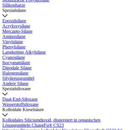
Silikonharze
Spezialsilane
Epoxidsilane
Acryloxysilane
Mercapto-Silane
Aminosilane
Vinylsilane
Phenylsilane
Langkettige Alkylsilane
Cyanosilane
Isocyanatsilane
Dipodale Silane
Halogensilane
Silylierungsmittel
Andere Silane
Spezialsiloxane
Dual-End-Siloxane
Wasserstoffsiloxane
Kolloidale Kieselsäure
Kolloidales Siliciumdioxid, dispergiert in organischen
Lösungsmitteln ChangFu® CS23