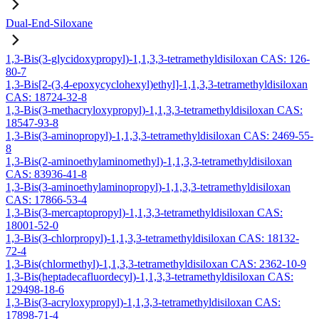
Dual-End-Siloxane
1,3-Bis(3-glycidoxypropyl)-1,1,3,3-tetramethyldisiloxan CAS: 126-
80-7
1,3-Bis[2-(3,4-epoxycyclohexyl)ethyl]-1,1,3,3-tetramethyldisiloxan
CAS: 18724-32-8
1,3-Bis(3-methacryloxypropyl)-1,1,3,3-tetramethyldisiloxan CAS:
18547-93-8
1,3-Bis(3-aminopropyl)-1,1,3,3-tetramethyldisiloxan CAS: 2469-55-
8
1,3-Bis(2-aminoethylaminomethyl)-1,1,3,3-tetramethyldisiloxan
CAS: 83936-41-8
1,3-Bis(3-aminoethylaminopropyl)-1,1,3,3-tetramethyldisiloxan
CAS: 17866-53-4
1,3-Bis(3-mercaptopropyl)-1,1,3,3-tetramethyldisiloxan CAS:
18001-52-0
1,3-Bis(3-chlorpropyl)-1,1,3,3-tetramethyldisiloxan CAS: 18132-
72-4
1,3-Bis(chlormethyl)-1,1,3,3-tetramethyldisiloxan CAS: 2362-10-9
1,3-Bis(heptadecafluordecyl)-1,1,3,3-tetramethyldisiloxan CAS:
129498-18-6
1,3-Bis(3-acryloxypropyl)-1,1,3,3-tetramethyldisiloxan CAS:
17898-71-4