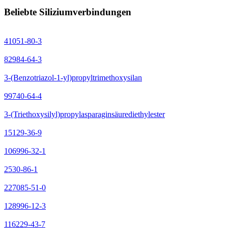
Beliebte Siliziumverbindungen
41051-80-3
82984-64-3
3-(Benzotriazol-1-yl)propyltrimethoxysilan
99740-64-4
3-(Triethoxysilyl)propylasparaginsäurediethylester
15129-36-9
106996-32-1
2530-86-1
227085-51-0
128996-12-3
116229-43-7