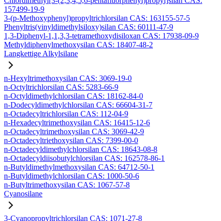
Chlordimethyl[3-(2,3,4,5,6-pentafluorphenyl)propyl]silan CAS:
157499-19-9
3-(p-Methoxyphenyl)propyltrichlorsilan CAS: 163155-57-5
Phenyltris(vinyldimethylsiloxy)silan CAS: 60111-47-9
1,3-Diphenyl-1,1,3,3-tetramethoxydisiloxan CAS: 17938-09-9
Methyldiphenylmethoxysilan CAS: 18407-48-2
Langkettige Alkylsilane
n-Hexyltrimethoxysilan CAS: 3069-19-0
n-Octyltrichlorsilan CAS: 5283-66-9
n-Octyldimethylchlorsilan CAS: 18162-84-0
n-Dodecyldimethylchlorsilan CAS: 66604-31-7
n-Octadecyltrichlorsilan CAS: 112-04-9
n-Hexadecyltrimethoxysilan CAS: 16415-12-6
n-Octadecyltrimethoxysilan CAS: 3069-42-9
n-Octadecyltriethoxysilan CAS: 7399-00-0
n-Octadecyldimethylchlorsilan CAS: 18643-08-8
n-Octadecyldiisobutylchlorsilan CAS: 162578-86-1
n-Butyldimethylmethoxysilan CAS: 64712-50-1
n-Butyldimethylchlorsilan CAS: 1000-50-6
n-Butyltrimethoxysilan CAS: 1067-57-8
Cyanosilane
3-Cyanopropyltrichlorsilan CAS: 1071-27-8