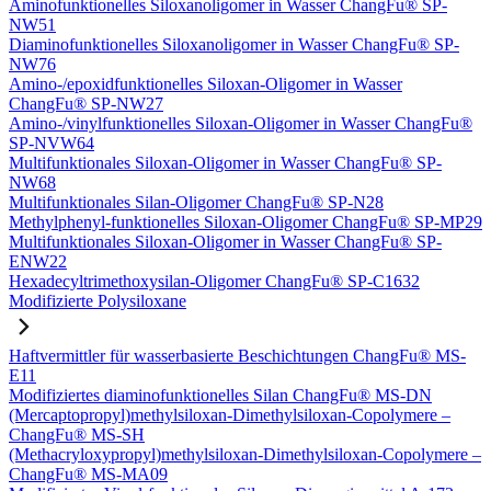
Aminofunktionelles Siloxanoligomer in Wasser ChangFu® SP-
NW51
Diaminofunktionelles Siloxanoligomer in Wasser ChangFu® SP-
NW76
Amino-/epoxidfunktionelles Siloxan-Oligomer in Wasser
ChangFu® SP-NW27
Amino-/vinylfunktionelles Siloxan-Oligomer in Wasser ChangFu®
SP-NVW64
Multifunktionales Siloxan-Oligomer in Wasser ChangFu® SP-
NW68
Multifunktionales Silan-Oligomer ChangFu® SP-N28
Methylphenyl-funktionelles Siloxan-Oligomer ChangFu® SP-MP29
Multifunktionales Siloxan-Oligomer in Wasser ChangFu® SP-
ENW22
Hexadecyltrimethoxysilan-Oligomer ChangFu® SP-C1632
Modifizierte Polysiloxane
Haftvermittler für wasserbasierte Beschichtungen ChangFu® MS-
E11
Modifiziertes diaminofunktionelles Silan ChangFu® MS-DN
(Mercaptopropyl)methylsiloxan-Dimethylsiloxan-Copolymere –
ChangFu® MS-SH
(Methacryloxypropyl)methylsiloxan-Dimethylsiloxan-Copolymere –
ChangFu® MS-MA09