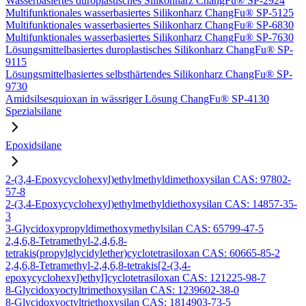
Wasserbasiertes duroplastisches Silikonharz ChangFu® SP-2924
Multifunktionales wasserbasiertes Silikonharz ChangFu® SP-5125
Multifunktionales wasserbasiertes Silikonharz ChangFu® SP-6830
Multifunktionales wasserbasiertes Silikonharz ChangFu® SP-7630
Lösungsmittelbasiertes duroplastisches Silikonharz ChangFu® SP-
9115
Lösungsmittelbasiertes selbsthärtendes Silikonharz ChangFu® SP-
9730
Amidsilsesquioxan in wässriger Lösung ChangFu® SP-4130
Spezialsilane
Epoxidsilane
2-(3,4-Epoxycyclohexyl)ethylmethyldimethoxysilan CAS: 97802-
57-8
2-(3,4-Epoxycyclohexyl)ethylmethyldiethoxysilan CAS: 14857-35-
3
3-Glycidoxypropyldimethoxymethylsilan CAS: 65799-47-5
2,4,6,8-Tetramethyl-2,4,6,8-
tetrakis(propylglycidylether)cyclotetrasiloxan CAS: 60665-85-2
2,4,6,8-Tetramethyl-2,4,6,8-tetrakis[2-(3,4-
epoxycyclohexyl)ethyl]cyclotetrasiloxan CAS: 121225-98-7
8-Glycidoxyoctyltrimethoxysilan CAS: 1239602-38-0
8-Glycidoxyoctyltriethoxysilan CAS: 1814903-73-5