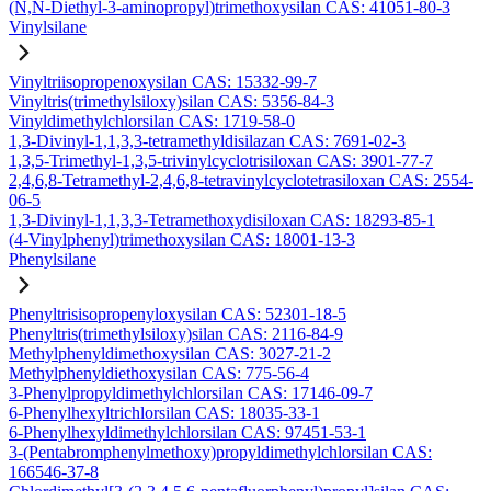
(N,N-Diethyl-3-aminopropyl)trimethoxysilan CAS: 41051-80-3
Vinylsilane
Vinyltriisopropenoxysilan CAS: 15332-99-7
Vinyltris(trimethylsiloxy)silan CAS: 5356-84-3
Vinyldimethylchlorsilan CAS: 1719-58-0
1,3-Divinyl-1,1,3,3-tetramethyldisilazan CAS: 7691-02-3
1,3,5-Trimethyl-1,3,5-trivinylcyclotrisiloxan CAS: 3901-77-7
2,4,6,8-Tetramethyl-2,4,6,8-tetravinylcyclotetrasiloxan CAS: 2554-
06-5
1,3-Divinyl-1,1,3,3-Tetramethoxydisiloxan CAS: 18293-85-1
(4-Vinylphenyl)trimethoxysilan CAS: 18001-13-3
Phenylsilane
Phenyltrisisopropenyloxysilan CAS: 52301-18-5
Phenyltris(trimethylsiloxy)silan CAS: 2116-84-9
Methylphenyldimethoxysilan CAS: 3027-21-2
Methylphenyldiethoxysilan CAS: 775-56-4
3-Phenylpropyldimethylchlorsilan CAS: 17146-09-7
6-Phenylhexyltrichlorsilan CAS: 18035-33-1
6-Phenylhexyldimethylchlorsilan CAS: 97451-53-1
3-(Pentabromphenylmethoxy)propyldimethylchlorsilan CAS:
166546-37-8