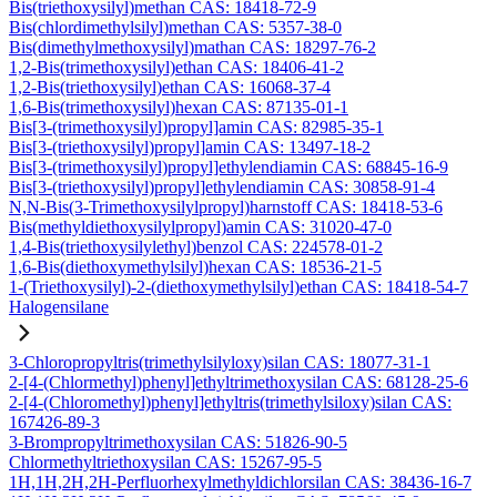
Bis(triethoxysilyl)methan CAS: 18418-72-9
Bis(chlordimethylsilyl)methan CAS: 5357-38-0
Bis(dimethylmethoxysilyl)mathan CAS: 18297-76-2
1,2-Bis(trimethoxysilyl)ethan CAS: 18406-41-2
1,2-Bis(triethoxysilyl)ethan CAS: 16068-37-4
1,6-Bis(trimethoxysilyl)hexan CAS: 87135-01-1
Bis[3-(trimethoxysilyl)propyl]amin CAS: 82985-35-1
Bis[3-(triethoxysilyl)propyl]amin CAS: 13497-18-2
Bis[3-(trimethoxysilyl)propyl]ethylendiamin CAS: 68845-16-9
Bis[3-(triethoxysilyl)propyl]ethylendiamin CAS: 30858-91-4
N,N-Bis(3-Trimethoxysilylpropyl)harnstoff CAS: 18418-53-6
Bis(methyldiethoxysilylpropyl)amin CAS: 31020-47-0
1,4-Bis(triethoxysilylethyl)benzol CAS: 224578-01-2
1,6-Bis(diethoxymethylsilyl)hexan CAS: 18536-21-5
1-(Triethoxysilyl)-2-(diethoxymethylsilyl)ethan CAS: 18418-54-7
Halogensilane
3-Chloropropyltris(trimethylsilyloxy)silan CAS: 18077-31-1
2-[4-(Chlormethyl)phenyl]ethyltrimethoxysilan CAS: 68128-25-6
2-[4-(Chloromethyl)phenyl]ethyltris(trimethylsiloxy)silan CAS:
167426-89-3
3-Brompropyltrimethoxysilan CAS: 51826-90-5
Chlormethyltriethoxysilan CAS: 15267-95-5
1H,1H,2H,2H-Perfluorhexylmethyldichlorsilan CAS: 38436-16-7