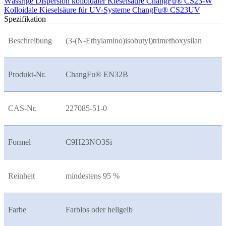
Wässrige Dispersion kolloidaler Kieselsäure ChangFu® CS23-W
Kolloidale Kieselsäure für UV-Systeme ChangFu® CS23UV
Spezifikation
Beschreibung
(3-(N-Ethylamino)isobutyl)trimethoxysilan
Produkt-Nr.
ChangFu® EN32B
CAS-Nr.
227085-51-0
Formel
C9H23NO3Si
Reinheit
mindestens 95 %
Farbe
Farblos oder hellgelb