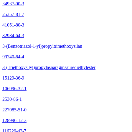
34937-00-3
25357-81-7
41051-80-3
82984-64-3
3-(Benzotriazol-1-yl)propyltrimethoxysilan
99740-64-4
3-(Triethoxysilyl)propylasparaginsäurediethylester
15129-36-9
106996-32-1
2530-86-1
227085-51-0
128996-12-3
116229-43-7