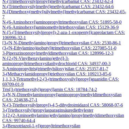
N-(Trimethoxysilylpropyl)methylcarbamat CAS: 23432-62-4
N-(Trimethoxysilylmethyl)methylcarbamat CAS: 23432-64-6
N-[Dimethoxy(methyl)silylmethyl]methylcarbamat CAS: 23432-65-
7
N-(6-Aminohexyl)aminopropyltrimethoxysilan CAS: 51895-58-0
N-(6-Aminohexyl)aminomethyltriethoxysilan CAS: 15129-36-9
N-[5-(Trimethoxysilylpropyl)-2-aza-1-oxopentyl]caprolactam CAS:
106996-32-1
[3-(N,N-Dimethylamino)propyl]trimethoxysilan CAS: 2530-86-1
(3-(N-Ethylamino)isobutyl)trimethoxysilan CAS: 227085-51-0
3-Piperazinopropylmethyldimethoxysilan CAS: 128996-12-3
N-[2-(N-Vinylbenzylamino)ethyl]-3-
aminopropyltrimethoxysilanhydrochlorid CAS: 34937-00-3
3-Aminopropyltris(trimethylsiloxy)silan CAS: 25357-81-7
3-(Methacrylamidopropyl)triethoxysilan CAS: 109213-85-6
1,1,3,3-Tetramethyl-2-(3-(trimethoxysilyl)propyl)guanidin CAS:
69709-01-9
Tris[3-(triethoxysilyl)propyl]amin CAS: 18784-74-2
3-(N,N-Dimethylaminopropyl)aminopropylmethyldimethoxysilan
CAS: 224638-27-1
N-(3-Triethoxysilylpropyl)-4,5-dihydroimidazol CAS: 58068-97-6
3-(Triethoxysilyl)propylasparaginsäurediethylester
3-[2-(2-Aminoethylamino)ethylamino]propylmethyldimethoxysilan
CAS: 99740-64-4
3-(Benzotriazol-1-yl)propyltrimethoxysilan