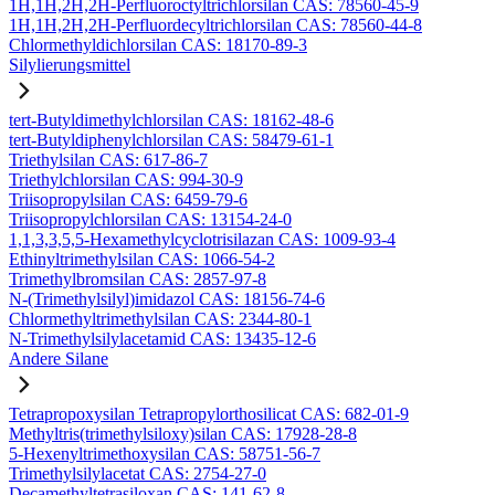
1H,1H,2H,2H-Perfluoroctyltrichlorsilan CAS: 78560-45-9
1H,1H,2H,2H-Perfluordecyltrichlorsilan CAS: 78560-44-8
Chlormethyldichlorsilan CAS: 18170-89-3
Silylierungsmittel
tert-Butyldimethylchlorsilan CAS: 18162-48-6
tert-Butyldiphenylchlorsilan CAS: 58479-61-1
Triethylsilan CAS: 617-86-7
Triethylchlorsilan CAS: 994-30-9
Triisopropylsilan CAS: 6459-79-6
Triisopropylchlorsilan CAS: 13154-24-0
1,1,3,3,5,5-Hexamethylcyclotrisilazan CAS: 1009-93-4
Ethinyltrimethylsilan CAS: 1066-54-2
Trimethylbromsilan CAS: 2857-97-8
N-(Trimethylsilyl)imidazol CAS: 18156-74-6
Chlormethyltrimethylsilan CAS: 2344-80-1
N-Trimethylsilylacetamid CAS: 13435-12-6
Andere Silane
Tetrapropoxysilan Tetrapropylorthosilicat CAS: 682-01-9
Methyltris(trimethylsiloxy)silan CAS: 17928-28-8
5-Hexenyltrimethoxysilan CAS: 58751-56-7
Trimethylsilylacetat CAS: 2754-27-0
Decamethyltetrasiloxan CAS: 141-62-8