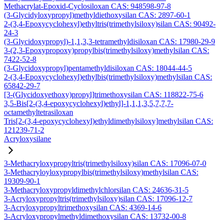
Methacrylat-Epoxid-Cyclosiloxan CAS: 948598-97-8
(3-Glycidyloxypropyl)methyldiethoxysilan CAS: 2897-60-1
2-(3,4-Epoxycyclohexyl)ethyltris(trimethylsiloxy)silan CAS: 90492-
24-3
(3-Glycidoxypropyl)-1,1,3,3-tetramethyldisiloxan CAS: 17980-29-9
3-(2,3-Epoxypropoxy)propylbis(trimethylsiloxy)methylsilan CAS:
7422-52-8
(3-Glycidoxypropyl)pentamethyldisiloxan CAS: 18044-44-5
2-(3,4-Epoxycyclohexyl)ethylbis(trimethylsiloxy)methylsilan CAS:
65842-29-7
[3-(Glycidoxyethoxy)propyl]trimethoxysilan CAS: 118822-75-6
3,5-Bis[2-(3,4-epoxycyclohexyl)ethyl]-1,1,1,3,5,7,7,7-
octamethyltetrasiloxan
Tris[2-(3,4-epoxycyclohexyl)ethyldimethylsiloxy]methylsilan CAS:
121239-71-2
Acryloxysilane
3-Methacryloxypropyltris(trimethylsiloxy)silan CAS: 17096-07-0
3-Methacryloyloxypropylbis(trimethylsiloxy)methylsilan CAS:
19309-90-1
3-Methacryloxypropyldimethylchlorsilan CAS: 24636-31-5
3-Acryloxypropyltris(trimethylsiloxy)silan CAS: 17096-12-7
3-Acryloxypropyltrimethoxysilan CAS: 4369-14-6
3-Acryloxypropylmethyldimethoxysilan CAS: 13732-00-8