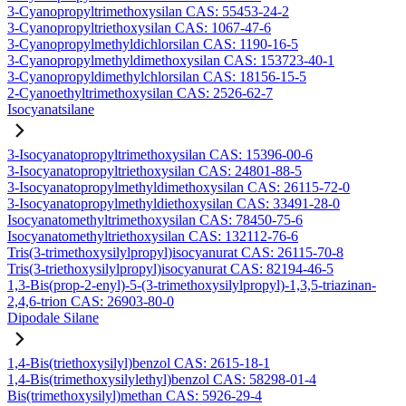
3-Cyanopropyltrimethoxysilan CAS: 55453-24-2
3-Cyanopropyltriethoxysilan CAS: 1067-47-6
3-Cyanopropylmethyldichlorsilan CAS: 1190-16-5
3-Cyanopropylmethyldimethoxysilan CAS: 153723-40-1
3-Cyanopropyldimethylchlorsilan CAS: 18156-15-5
2-Cyanoethyltrimethoxysilan CAS: 2526-62-7
Isocyanatsilane
3-Isocyanatopropyltrimethoxysilan CAS: 15396-00-6
3-Isocyanatopropyltriethoxysilan CAS: 24801-88-5
3-Isocyanatopropylmethyldimethoxysilan CAS: 26115-72-0
3-Isocyanatopropylmethyldiethoxysilan CAS: 33491-28-0
Isocyanatomethyltrimethoxysilan CAS: 78450-75-6
Isocyanatomethyltriethoxysilan CAS: 132112-76-6
Tris(3-trimethoxysilylpropyl)isocyanurat CAS: 26115-70-8
Tris(3-triethoxysilylpropyl)isocyanurat CAS: 82194-46-5
1,3-Bis(prop-2-enyl)-5-(3-trimethoxysilylpropyl)-1,3,5-triazinan-
2,4,6-trion CAS: 26903-80-0
Dipodale Silane
1,4-Bis(triethoxysilyl)benzol CAS: 2615-18-1
1,4-Bis(trimethoxysilylethyl)benzol CAS: 58298-01-4
Bis(trimethoxysilyl)methan CAS: 5926-29-4