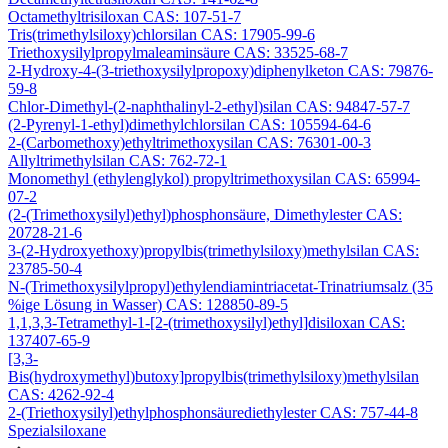
Octamethyltrisiloxan CAS: 107-51-7
Tris(trimethylsiloxy)chlorsilan CAS: 17905-99-6
Triethoxysilylpropylmaleaminsäure CAS: 33525-68-7
2-Hydroxy-4-(3-triethoxysilylpropoxy)diphenylketon CAS: 79876-
59-8
Chlor-Dimethyl-(2-naphthalinyl-2-ethyl)silan CAS: 94847-57-7
(2-Pyrenyl-1-ethyl)dimethylchlorsilan CAS: 105594-64-6
2-(Carbomethoxy)ethyltrimethoxysilan CAS: 76301-00-3
Allyltrimethylsilan CAS: 762-72-1
Monomethyl (ethylenglykol) propyltrimethoxysilan CAS: 65994-
07-2
(2-(Trimethoxysilyl)ethyl)phosphonsäure, Dimethylester CAS:
20728-21-6
3-(2-Hydroxyethoxy)propylbis(trimethylsiloxy)methylsilan CAS:
23785-50-4
N-(Trimethoxysilylpropyl)ethylendiamintriacetat-Trinatriumsalz (35
%ige Lösung in Wasser) CAS: 128850-89-5
1,1,3,3-Tetramethyl-1-[2-(trimethoxysilyl)ethyl]disiloxan CAS:
137407-65-9
[3,3-
Bis(hydroxymethyl)butoxy]propylbis(trimethylsiloxy)methylsilan
CAS: 4262-92-4
2-(Triethoxysilyl)ethylphosphonsäurediethylester CAS: 757-44-8
Spezialsiloxane