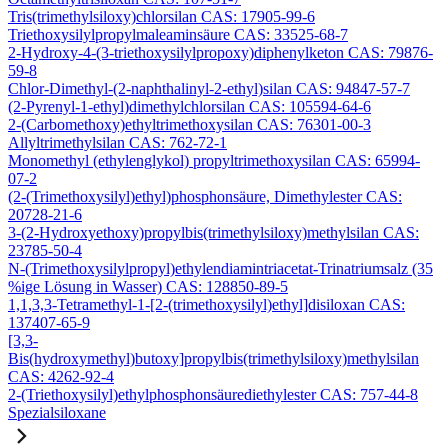
Tris(trimethylsiloxy)chlorsilan CAS: 17905-99-6
Triethoxysilylpropylmaleaminsäure CAS: 33525-68-7
2-Hydroxy-4-(3-triethoxysilylpropoxy)diphenylketon CAS: 79876-
59-8
Chlor-Dimethyl-(2-naphthalinyl-2-ethyl)silan CAS: 94847-57-7
(2-Pyrenyl-1-ethyl)dimethylchlorsilan CAS: 105594-64-6
2-(Carbomethoxy)ethyltrimethoxysilan CAS: 76301-00-3
Allyltrimethylsilan CAS: 762-72-1
Monomethyl (ethylenglykol) propyltrimethoxysilan CAS: 65994-
07-2
(2-(Trimethoxysilyl)ethyl)phosphonsäure, Dimethylester CAS:
20728-21-6
3-(2-Hydroxyethoxy)propylbis(trimethylsiloxy)methylsilan CAS:
23785-50-4
N-(Trimethoxysilylpropyl)ethylendiamintriacetat-Trinatriumsalz (35
%ige Lösung in Wasser) CAS: 128850-89-5
1,1,3,3-Tetramethyl-1-[2-(trimethoxysilyl)ethyl]disiloxan CAS:
137407-65-9
[3,3-
Bis(hydroxymethyl)butoxy]propylbis(trimethylsiloxy)methylsilan
CAS: 4262-92-4
2-(Triethoxysilyl)ethylphosphonsäurediethylester CAS: 757-44-8
Spezialsiloxane