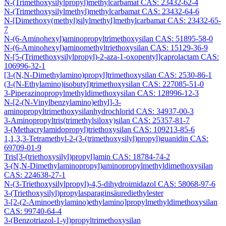
N-(Trimethoxysilylpropyl)methylcarbamat CAS: 23432-62-4
N-(Trimethoxysilylmethyl)methylcarbamat CAS: 23432-64-6
N-[Dimethoxy(methyl)silylmethyl]methylcarbamat CAS: 23432-65-
7
N-(6-Aminohexyl)aminopropyltrimethoxysilan CAS: 51895-58-0
N-(6-Aminohexyl)aminomethyltriethoxysilan CAS: 15129-36-9
N-[5-(Trimethoxysilylpropyl)-2-aza-1-oxopentyl]caprolactam CAS:
106996-32-1
[3-(N,N-Dimethylamino)propyl]trimethoxysilan CAS: 2530-86-1
(3-(N-Ethylamino)isobutyl)trimethoxysilan CAS: 227085-51-0
3-Piperazinopropylmethyldimethoxysilan CAS: 128996-12-3
N-[2-(N-Vinylbenzylamino)ethyl]-3-
aminopropyltrimethoxysilanhydrochlorid CAS: 34937-00-3
3-Aminopropyltris(trimethylsiloxy)silan CAS: 25357-81-7
3-(Methacrylamidopropyl)triethoxysilan CAS: 109213-85-6
1,1,3,3-Tetramethyl-2-(3-(trimethoxysilyl)propyl)guanidin CAS:
69709-01-9
Tris[3-(triethoxysilyl)propyl]amin CAS: 18784-74-2
3-(N,N-Dimethylaminopropyl)aminopropylmethyldimethoxysilan
CAS: 224638-27-1
N-(3-Triethoxysilylpropyl)-4,5-dihydroimidazol CAS: 58068-97-6
3-(Triethoxysilyl)propylasparaginsäurediethylester
3-[2-(2-Aminoethylamino)ethylamino]propylmethyldimethoxysilan
CAS: 99740-64-4
3-(Benzotriazol-1-yl)propyltrimethoxysilan