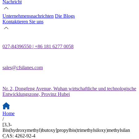
Nachricht
Unternehmensnachrichten
Die Blogs
Kontaktieren Sie uns
027-84396550 | +86 181 6277 0058
sales@cfsilanes.com
Nr. 2, Dongfeng Avenue, Wuhan wirtschaftliche und technologische
Entwicklungszone, Provinz Hubei
Home
/
[3,3-
Bis(hydroxymethyl)butoxy]propylbis(trimethylsiloxy)methylsilan
CAS: 4262-92-4