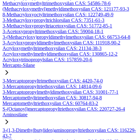
Methacryloxymethyltrimethoxysilan CAS: 54586-78-6
(Methacryloxymethyl)methyldimethoxysilan CAS: 121177-93-3
8-Methacryloxyoctyltrimethoxysilan CAS: 122749-49-9
3-Methacryloxypropyltrichlorsilan CAS: 7351-61-3
3-Methacryloxypropyltriacetoxysilan CAS: 51772-85-1
3-Acetoxypropyltrimethoxysilan CAS: 59004-18-1
3-(Methacryloxy)propyldimethylmethoxysilan CAS: 66753-64-8
3-Acryloxypropyldimethylmethoxysilan CAS: 111918-90-2
Acryloxymethyltrimethoxysilan CAS: 21134-38-3
Acryloxymethylmethyldimethoxysilan CAS: 130865-12-2
Acryloxytriisopropylsilan CAS: 157859-20-6
Mercapto-Silane
3-Mercaptopropyltrimethoxysilan CAS: 4420-74-0
3-Mercaptopropyltriethoxysilan CAS: 14814-09-6
3-Mercaptopropylmethyldimethoxysilan CAS: 31001-77-1
Mercaptomethyltrimethoxysilan CAS: 30817-94-8
Mercaptomethyltriethoxysilan CAS: 60764-83-2
S-(Octanoyl)mercaptopropyltriethoxysilan CAS: 220727-26-4
Aminosilane
3-(1,3-Dimethylbutyliden)aminopropyltriethoxysilan CAS: 116229-
43-7