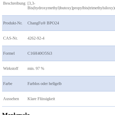
Beschreibung
[3,3-
Bis(hydroxymethyl)butoxy]propylbis(trimethylsiloxy)
Produkt-Nr.
ChangFu® BPO24
CAS-Nr.
4262-92-4
Formel
C16H40O5Si3
Wirkstoff
min. 97 %
Farbe
Farblos oder hellgelb
Aussehen
Klare Flüssigkeit