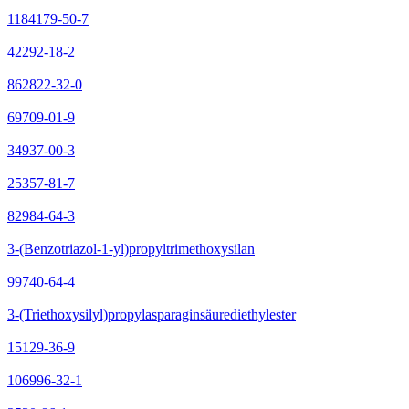
1184179-50-7
42292-18-2
862822-32-0
69709-01-9
34937-00-3
25357-81-7
82984-64-3
3-(Benzotriazol-1-yl)propyltrimethoxysilan
99740-64-4
3-(Triethoxysilyl)propylasparaginsäurediethylester
15129-36-9
106996-32-1