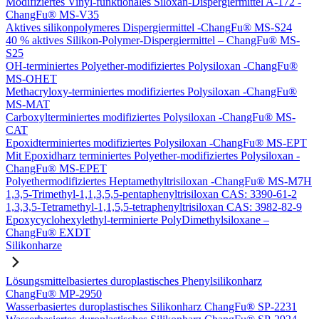
Modifiziertes Vinyl-funktionales Siloxan-Dispergiermittel A-172 -
ChangFu® MS-V35
Aktives silikonpolymeres Dispergiermittel -ChangFu® MS-S24
40 % aktives Silikon-Polymer-Dispergiermittel – ChangFu® MS-
S25
OH-terminiertes Polyether-modifiziertes Polysiloxan -ChangFu®
MS-OHET
Methacryloxy-terminiertes modifiziertes Polysiloxan -ChangFu®
MS-MAT
Carboxylterminiertes modifiziertes Polysiloxan -ChangFu® MS-
CAT
Epoxidterminiertes modifiziertes Polysiloxan -ChangFu® MS-EPT
Mit Epoxidharz terminiertes Polyether-modifiziertes Polysiloxan -
ChangFu® MS-EPET
Polyethermodifiziertes Heptamethyltrisiloxan -ChangFu® MS-M7H
1,3,5-Trimethyl-1,1,3,5,5-pentaphenyltrisiloxan CAS: 3390-61-2
1,3,3,5-Tetramethyl-1,1,5,5-tetraphenyltrisiloxan CAS: 3982-82-9
Epoxycyclohexylethyl-terminierte PolyDimethylsiloxane –
ChangFu® EXDT
Silikonharze
Lösungsmittelbasiertes duroplastisches Phenylsilikonharz
ChangFu® MP-2950
Wasserbasiertes duroplastisches Silikonharz ChangFu® SP-2231