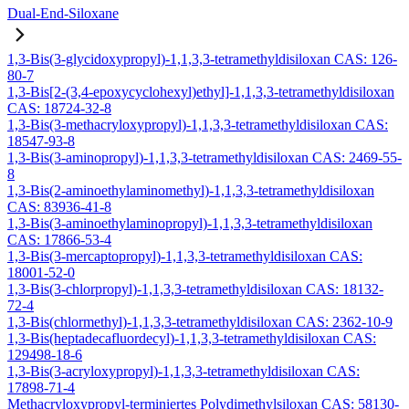
Dual-End-Siloxane
1,3-Bis(3-glycidoxypropyl)-1,1,3,3-tetramethyldisiloxan CAS: 126-
80-7
1,3-Bis[2-(3,4-epoxycyclohexyl)ethyl]-1,1,3,3-tetramethyldisiloxan
CAS: 18724-32-8
1,3-Bis(3-methacryloxypropyl)-1,1,3,3-tetramethyldisiloxan CAS:
18547-93-8
1,3-Bis(3-aminopropyl)-1,1,3,3-tetramethyldisiloxan CAS: 2469-55-
8
1,3-Bis(2-aminoethylaminomethyl)-1,1,3,3-tetramethyldisiloxan
CAS: 83936-41-8
1,3-Bis(3-aminoethylaminopropyl)-1,1,3,3-tetramethyldisiloxan
CAS: 17866-53-4
1,3-Bis(3-mercaptopropyl)-1,1,3,3-tetramethyldisiloxan CAS:
18001-52-0
1,3-Bis(3-chlorpropyl)-1,1,3,3-tetramethyldisiloxan CAS: 18132-
72-4
1,3-Bis(chlormethyl)-1,1,3,3-tetramethyldisiloxan CAS: 2362-10-9
1,3-Bis(heptadecafluordecyl)-1,1,3,3-tetramethyldisiloxan CAS:
129498-18-6
1,3-Bis(3-acryloxypropyl)-1,1,3,3-tetramethyldisiloxan CAS:
17898-71-4
Methacryloxypropyl-terminiertes Polydimethylsiloxan CAS: 58130-