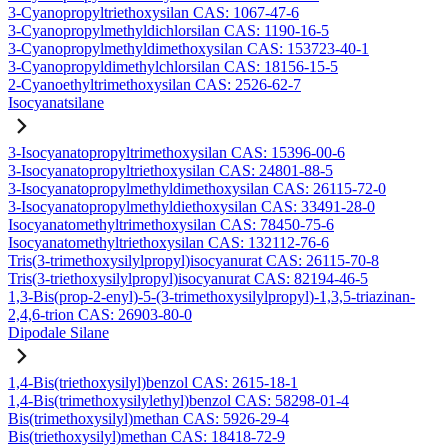
3-Cyanopropyltriethoxysilan CAS: 1067-47-6
3-Cyanopropylmethyldichlorsilan CAS: 1190-16-5
3-Cyanopropylmethyldimethoxysilan CAS: 153723-40-1
3-Cyanopropyldimethylchlorsilan CAS: 18156-15-5
2-Cyanoethyltrimethoxysilan CAS: 2526-62-7
Isocyanatsilane
3-Isocyanatopropyltrimethoxysilan CAS: 15396-00-6
3-Isocyanatopropyltriethoxysilan CAS: 24801-88-5
3-Isocyanatopropylmethyldimethoxysilan CAS: 26115-72-0
3-Isocyanatopropylmethyldiethoxysilan CAS: 33491-28-0
Isocyanatomethyltrimethoxysilan CAS: 78450-75-6
Isocyanatomethyltriethoxysilan CAS: 132112-76-6
Tris(3-trimethoxysilylpropyl)isocyanurat CAS: 26115-70-8
Tris(3-triethoxysilylpropyl)isocyanurat CAS: 82194-46-5
1,3-Bis(prop-2-enyl)-5-(3-trimethoxysilylpropyl)-1,3,5-triazinan-
2,4,6-trion CAS: 26903-80-0
Dipodale Silane
1,4-Bis(triethoxysilyl)benzol CAS: 2615-18-1
1,4-Bis(trimethoxysilylethyl)benzol CAS: 58298-01-4
Bis(trimethoxysilyl)methan CAS: 5926-29-4
Bis(triethoxysilyl)methan CAS: 18418-72-9