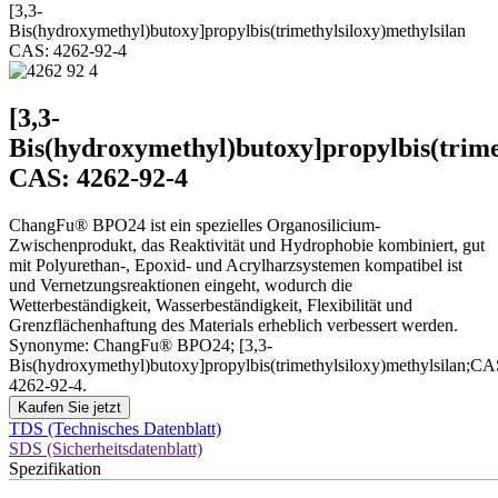
[3,3-
Bis(hydroxymethyl)butoxy]propylbis(trimethylsiloxy)methylsilan
CAS: 4262-92-4
[3,3-
Bis(hydroxymethyl)butoxy]propylbis(trime
CAS: 4262-92-4
ChangFu® BPO24 ist ein spezielles Organosilicium-
Zwischenprodukt, das Reaktivität und Hydrophobie kombiniert, gut
mit Polyurethan-, Epoxid- und Acrylharzsystemen kompatibel ist
und Vernetzungsreaktionen eingeht, wodurch die
Wetterbeständigkeit, Wasserbeständigkeit, Flexibilität und
Grenzflächenhaftung des Materials erheblich verbessert werden.
Synonyme: ChangFu® BPO24; [3,3-
Bis(hydroxymethyl)butoxy]propylbis(trimethylsiloxy)methylsilan;CA
4262-92-4.
Kaufen Sie jetzt
TDS (Technisches Datenblatt)
SDS (Sicherheitsdatenblatt)
Spezifikation