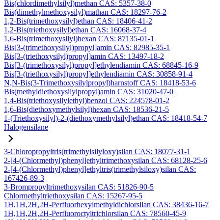
Bis(chlordimethylsilyl)methan CAS: 5357-38-0
Bis(dimethylmethoxysilyl)mathan CAS: 18297-76-2
1,2-Bis(trimethoxysilyl)ethan CAS: 18406-41-2
1,2-Bis(triethoxysilyl)ethan CAS: 16068-37-4
1,6-Bis(trimethoxysilyl)hexan CAS: 87135-01-1
Bis[3-(trimethoxysilyl)propyl]amin CAS: 82985-35-1
Bis[3-(triethoxysilyl)propyl]amin CAS: 13497-18-2
Bis[3-(trimethoxysilyl)propyl]ethylendiamin CAS: 68845-16-9
Bis[3-(triethoxysilyl)propyl]ethylendiamin CAS: 30858-91-4
N,N-Bis(3-Trimethoxysilylpropyl)harnstoff CAS: 18418-53-6
Bis(methyldiethoxysilylpropyl)amin CAS: 31020-47-0
1,4-Bis(triethoxysilylethyl)benzol CAS: 224578-01-2
1,6-Bis(diethoxymethylsilyl)hexan CAS: 18536-21-5
1-(Triethoxysilyl)-2-(diethoxymethylsilyl)ethan CAS: 18418-54-7
Halogensilane
3-Chloropropyltris(trimethylsilyloxy)silan CAS: 18077-31-1
2-[4-(Chlormethyl)phenyl]ethyltrimethoxysilan CAS: 68128-25-6
2-[4-(Chlormethyl)phenyl]ethyltris(trimethylsiloxy)silan CAS:
167426-89-3
3-Brompropyltrimethoxysilan CAS: 51826-90-5
Chlormethyltriethoxysilan CAS: 15267-95-5
1H,1H,2H,2H-Perfluorhexylmethyldichlorsilan CAS: 38436-16-7
1H,1H,2H,2H-Perfluoroctyltrichlorsilan CAS: 78560-45-9