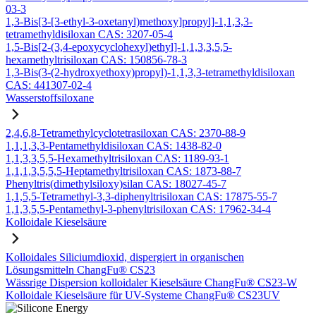
03-3
1,3-Bis[3-[3-ethyl-3-oxetanyl)methoxy]propyl]-1,1,3,3-
tetramethyldisiloxan CAS: 3207-05-4
1,5-Bis[2-(3,4-epoxycyclohexyl)ethyl]-1,1,3,3,5,5-
hexamethyltrisiloxan CAS: 150856-78-3
1,3-Bis(3-(2-hydroxyethoxy)propyl)-1,1,3,3-tetramethyldisiloxan
CAS: 441307-02-4
Wasserstoffsiloxane
2,4,6,8-Tetramethylcyclotetrasiloxan CAS: 2370-88-9
1,1,1,3,3-Pentamethyldisiloxan CAS: 1438-82-0
1,1,3,3,5,5-Hexamethyltrisiloxan CAS: 1189-93-1
1,1,1,3,5,5,5-Heptamethyltrisiloxan CAS: 1873-88-7
Phenyltris(dimethylsiloxy)silan CAS: 18027-45-7
1,1,5,5-Tetramethyl-3,3-diphenyltrisiloxan CAS: 17875-55-7
1,1,3,5,5-Pentamethyl-3-phenyltrisiloxan CAS: 17962-34-4
Kolloidale Kieselsäure
Kolloidales Siliciumdioxid, dispergiert in organischen
Lösungsmitteln ChangFu® CS23
Wässrige Dispersion kolloidaler Kieselsäure ChangFu® CS23-W
Kolloidale Kieselsäure für UV-Systeme ChangFu® CS23UV