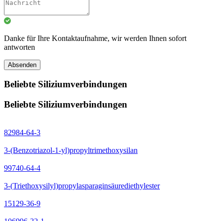
Danke für Ihre Kontaktaufnahme, wir werden Ihnen sofort
antworten
Absenden
Beliebte Siliziumverbindungen
Beliebte Siliziumverbindungen
82984-64-3
3-(Benzotriazol-1-yl)propyltrimethoxysilan
99740-64-4
3-(Triethoxysilyl)propylasparaginsäurediethylester
15129-36-9