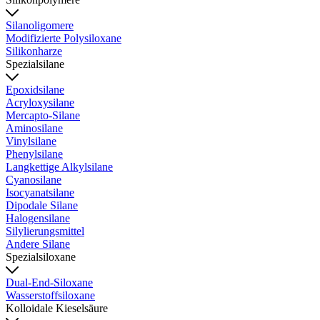
Silanoligomere
Modifizierte Polysiloxane
Silikonharze
Spezialsilane
Epoxidsilane
Acryloxysilane
Mercapto-Silane
Aminosilane
Vinylsilane
Phenylsilane
Langkettige Alkylsilane
Cyanosilane
Isocyanatsilane
Dipodale Silane
Halogensilane
Silylierungsmittel
Andere Silane
Spezialsiloxane
Dual-End-Siloxane
Wasserstoffsiloxane
Kolloidale Kieselsäure