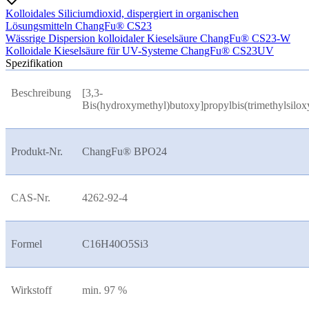
Kolloidales Siliciumdioxid, dispergiert in organischen
Lösungsmitteln ChangFu® CS23
Wässrige Dispersion kolloidaler Kieselsäure ChangFu® CS23-W
Kolloidale Kieselsäure für UV-Systeme ChangFu® CS23UV
Spezifikation
Beschreibung
[3,3-
Bis(hydroxymethyl)butoxy]propylbis(trimethylsilox
Produkt-Nr.
ChangFu® BPO24
CAS-Nr.
4262-92-4
Formel
C16H40O5Si3
Wirkstoff
min. 97 %