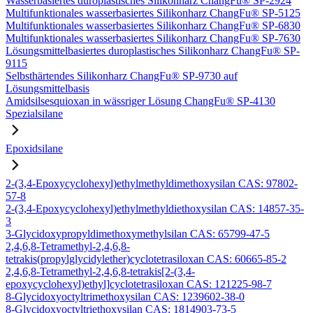
Wasserbasiertes duroplastisches Silikonharz ChangFu® SP-2924
Multifunktionales wasserbasiertes Silikonharz ChangFu® SP-5125
Multifunktionales wasserbasiertes Silikonharz ChangFu® SP-6830
Multifunktionales wasserbasiertes Silikonharz ChangFu® SP-7630
Lösungsmittelbasiertes duroplastisches Silikonharz ChangFu® SP-
9115
Selbsthärtendes Silikonharz ChangFu® SP-9730 auf
Lösungsmittelbasis
Amidsilsesquioxan in wässriger Lösung ChangFu® SP-4130
Spezialsilane
Epoxidsilane
2-(3,4-Epoxycyclohexyl)ethylmethyldimethoxysilan CAS: 97802-
57-8
2-(3,4-Epoxycyclohexyl)ethylmethyldiethoxysilan CAS: 14857-35-
3
3-Glycidoxypropyldimethoxymethylsilan CAS: 65799-47-5
2,4,6,8-Tetramethyl-2,4,6,8-
tetrakis(propylglycidylether)cyclotetrasiloxan CAS: 60665-85-2
2,4,6,8-Tetramethyl-2,4,6,8-tetrakis[2-(3,4-
epoxycyclohexyl)ethyl]cyclotetrasiloxan CAS: 121225-98-7
8-Glycidoxyoctyltrimethoxysilan CAS: 1239602-38-0
8-Glycidoxyoctyltriethoxysilan CAS: 1814903-73-5