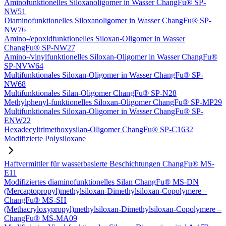
Aminofunktionelles Siloxanoligomer in Wasser ChangFu® SP-
NW51
Diaminofunktionelles Siloxanoligomer in Wasser ChangFu® SP-
NW76
Amino-/epoxidfunktionelles Siloxan-Oligomer in Wasser
ChangFu® SP-NW27
Amino-/vinylfunktionelles Siloxan-Oligomer in Wasser ChangFu®
SP-NVW64
Multifunktionales Siloxan-Oligomer in Wasser ChangFu® SP-
NW68
Multifunktionales Silan-Oligomer ChangFu® SP-N28
Methylphenyl-funktionelles Siloxan-Oligomer ChangFu® SP-MP29
Multifunktionales Siloxan-Oligomer in Wasser ChangFu® SP-
ENW22
Hexadecyltrimethoxysilan-Oligomer ChangFu® SP-C1632
Modifizierte Polysiloxane
Haftvermittler für wasserbasierte Beschichtungen ChangFu® MS-
E11
Modifiziertes diaminofunktionelles Silan ChangFu® MS-DN
(Mercaptopropyl)methylsiloxan-Dimethylsiloxan-Copolymere –
ChangFu® MS-SH
(Methacryloxypropyl)methylsiloxan-Dimethylsiloxan-Copolymere –
ChangFu® MS-MA09