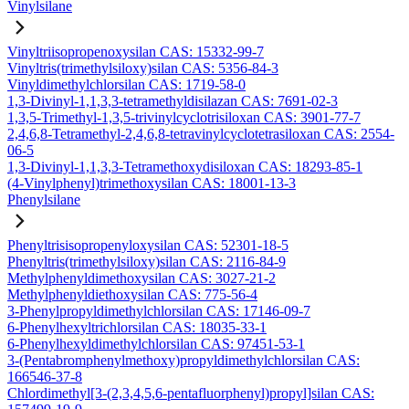
Vinylsilane
Vinyltriisopropenoxysilan CAS: 15332-99-7
Vinyltris(trimethylsiloxy)silan CAS: 5356-84-3
Vinyldimethylchlorsilan CAS: 1719-58-0
1,3-Divinyl-1,1,3,3-tetramethyldisilazan CAS: 7691-02-3
1,3,5-Trimethyl-1,3,5-trivinylcyclotrisiloxan CAS: 3901-77-7
2,4,6,8-Tetramethyl-2,4,6,8-tetravinylcyclotetrasiloxan CAS: 2554-
06-5
1,3-Divinyl-1,1,3,3-Tetramethoxydisiloxan CAS: 18293-85-1
(4-Vinylphenyl)trimethoxysilan CAS: 18001-13-3
Phenylsilane
Phenyltrisisopropenyloxysilan CAS: 52301-18-5
Phenyltris(trimethylsiloxy)silan CAS: 2116-84-9
Methylphenyldimethoxysilan CAS: 3027-21-2
Methylphenyldiethoxysilan CAS: 775-56-4
3-Phenylpropyldimethylchlorsilan CAS: 17146-09-7
6-Phenylhexyltrichlorsilan CAS: 18035-33-1
6-Phenylhexyldimethylchlorsilan CAS: 97451-53-1
3-(Pentabromphenylmethoxy)propyldimethylchlorsilan CAS:
166546-37-8
Chlordimethyl[3-(2,3,4,5,6-pentafluorphenyl)propyl]silan CAS: