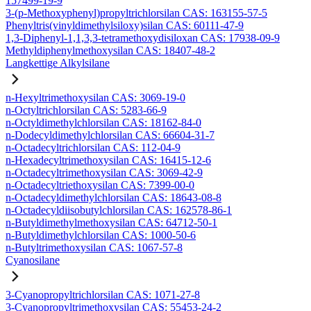
157499-19-9
3-(p-Methoxyphenyl)propyltrichlorsilan CAS: 163155-57-5
Phenyltris(vinyldimethylsiloxy)silan CAS: 60111-47-9
1,3-Diphenyl-1,1,3,3-tetramethoxydisiloxan CAS: 17938-09-9
Methyldiphenylmethoxysilan CAS: 18407-48-2
Langkettige Alkylsilane
n-Hexyltrimethoxysilan CAS: 3069-19-0
n-Octyltrichlorsilan CAS: 5283-66-9
n-Octyldimethylchlorsilan CAS: 18162-84-0
n-Dodecyldimethylchlorsilan CAS: 66604-31-7
n-Octadecyltrichlorsilan CAS: 112-04-9
n-Hexadecyltrimethoxysilan CAS: 16415-12-6
n-Octadecyltrimethoxysilan CAS: 3069-42-9
n-Octadecyltriethoxysilan CAS: 7399-00-0
n-Octadecyldimethylchlorsilan CAS: 18643-08-8
n-Octadecyldiisobutylchlorsilan CAS: 162578-86-1
n-Butyldimethylmethoxysilan CAS: 64712-50-1
n-Butyldimethylchlorsilan CAS: 1000-50-6
n-Butyltrimethoxysilan CAS: 1067-57-8
Cyanosilane
3-Cyanopropyltrichlorsilan CAS: 1071-27-8
3-Cyanopropyltrimethoxysilan CAS: 55453-24-2