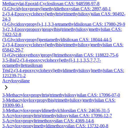
Methacrylat-Epoxid-Cyclosiloxan CAS: 948598-97-8
(3-Glycidyloxypropyl)methyldiethoxysilan CAS: 2897-60-1
2-(3,4-Epoxycyclohexyl)ethyltris(trimethylsiloxy)silan CAS: 90492-
24-3
(3-Glycidoxypropyl)-1,1,3,3-tetramethyldisiloxan CAS: 17980-29-9
3-(2,3-Epoxypropoxy)propylbis(trimethylsiloxy)methylsilan CAS:
7422-52-8
(3-Glycidoxypropyl)pentamethyldisiloxan CAS: 18044-44-5
2-(3,4-Epoxycyclohexyl)ethylbis(trimethylsiloxy)methylsilan CAS:
65842-29-7
[3-(Glycidoxyethoxy)propyl]trimethoxysilan CAS: 118822-75-6
3,5-Bis[2-(3,4-epoxycyclohexyl)ethyl]-1,1,1,3,5,7,7,7-
octamethyltetrasiloxan
Tris[2-(3,4-epoxycyclohexyl)ethyldimethylsiloxy]methylsilan CAS:
121239-71-2
Acryloxysilane
3-Methacryloxypropyltris(trimethylsiloxy)silan CAS: 17096-07-0
3-Methacryloyloxypropylbis(trimethylsiloxy)methylsilan CAS:
19309-90-1
3-Methacryloxypropyldimethylchlorsilan CAS: 24636-31-5
3-Acryloxypropyltris(trimethylsiloxy)silan CAS: 17096-12-7
3-Acryloxypropyltrimethoxysilan CAS: 4369-14-6
3-Acryloxypropylmethyldimethoxysilan CAS: 13732-00-8