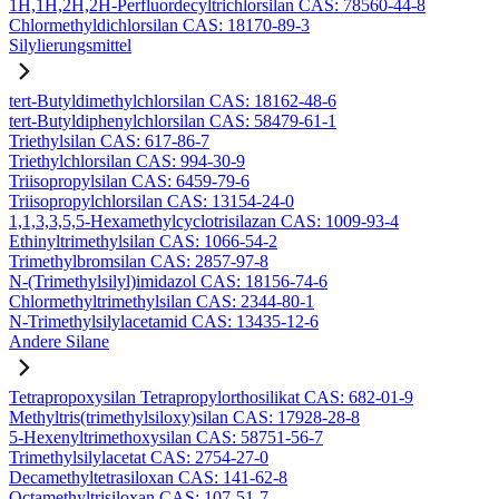
1H,1H,2H,2H-Perfluordecyltrichlorsilan CAS: 78560-44-8
Chlormethyldichlorsilan CAS: 18170-89-3
Silylierungsmittel
tert-Butyldimethylchlorsilan CAS: 18162-48-6
tert-Butyldiphenylchlorsilan CAS: 58479-61-1
Triethylsilan CAS: 617-86-7
Triethylchlorsilan CAS: 994-30-9
Triisopropylsilan CAS: 6459-79-6
Triisopropylchlorsilan CAS: 13154-24-0
1,1,3,3,5,5-Hexamethylcyclotrisilazan CAS: 1009-93-4
Ethinyltrimethylsilan CAS: 1066-54-2
Trimethylbromsilan CAS: 2857-97-8
N-(Trimethylsilyl)imidazol CAS: 18156-74-6
Chlormethyltrimethylsilan CAS: 2344-80-1
N-Trimethylsilylacetamid CAS: 13435-12-6
Andere Silane
Tetrapropoxysilan Tetrapropylorthosilikat CAS: 682-01-9
Methyltris(trimethylsiloxy)silan CAS: 17928-28-8
5-Hexenyltrimethoxysilan CAS: 58751-56-7
Trimethylsilylacetat CAS: 2754-27-0
Decamethyltetrasiloxan CAS: 141-62-8
Octamethyltrisiloxan CAS: 107-51-7