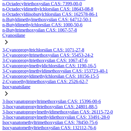
n-Octadecyltriethoxysilan CAS: 7399-00-0
n-Octadecyldimethylchlorsilan CAS: 18643-08-8
n-Octadecyldiisobutylchlorsilan CAS: 162578-86-1
n-Butyldimethylmethoxysilan CAS: 64712-50-1
n-Butyldimethylchlorsilan CAS: 1000-50-6
n-Butyltrimethoxysilan CAS: 1067-57-8
Cyanosilane
3-Cyanopropyltrichlorsilan CAS: 1071-27-8
3-Cyanopropyltrimethoxysilan CAS: 55453-24-2
3-Cyanopropyltriethoxysilan CAS: 1067-47-6
3-Cyanopropylmethyldichlorsilan CAS: 1190-16-5
3-Cyanopropylmethyldimethoxysilan CAS: 153723-40-1
3-Cyanopropyldimethylchlorsilan CAS: 18156-15-5
2-Cyanoethyltrimethoxysilan CAS: 2526-62-7
Isocyanatsilane
3-Isocyanatopropyltrimethoxysilan CAS: 15396-00-6
3-Isocyanatopropyltriethoxysilan CAS: 24801-88-5
3-Isocyanatopropylmethyldimethoxysilan CAS: 26115-72-0
3-Isocyanatopropylmethyldiethoxysilan CAS: 33491-28-0
Isocyanatomethyltrimethoxysilan CAS: 78450-75-6
Isocyanatomethyltriethoxysilan CAS: 132112-76-6