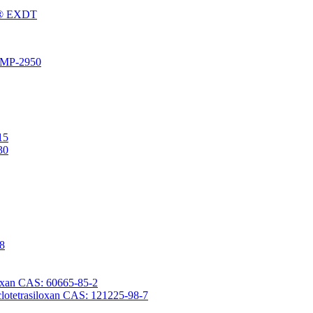
Fu® EXDT
® MP-2950
15
30
-8
iloxan CAS: 60665-85-2
yclotetrasiloxan CAS: 121225-98-7