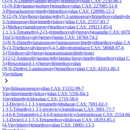
[3-(N,N-Dimethylamino)propyl]trimethoxysilan CAS: 2530-86-1
(3-(N-Ethylamino)isobutyl)trimethoxysilan CAS: 227085-51-0
3-Piperazinopropylmethyldimethoxysilan CAS: 128996-12-3
N-[2-(N-Vinylbenzylamino)ethyl]-3-aminopropyltrimethoxysilanhyd
3-Aminopropyltris(trimethylsiloxy)silan CAS: 25357-81-7
3-(Methacrylamidopropyl)triethoxysilan CAS: 109213-85-6
1,1,3,3-Tetramethyl-2-(3-(trimethoxysilyl)propyl)guanidin CAS: 697
Tris[3-(triethoxysilyl)propyl]amin CAS: 18784-74-2
3-(N,N-Dimethylaminopropyl)aminopropylmethyldimethoxysilan CA
N-(3-Triethoxysilylpropyl)-4,5-dihydroimidazol CAS: 58068-97-6
3-(Triethoxysilyl)propylasparaginsäurediethylester
3-[2-(2-Aminoethylamino)ethylamino]propylmethyldimethoxysilan 
3-(Benzotriazol-1-yl)propyltrimethoxysilan
(N,N-Diethyl-3-aminopropyl)trimethoxysilan CAS: 41051-80-3
Vinylsilane
Vinyltriisopropenoxysilan CAS: 15332-99-7
Vinyltris(trimethylsiloxy)silan CAS: 5356-84-3
Vinyldimethylchlorsilan CAS: 1719-58-0
1,3-Divinyl-1,1,3,3-tetramethyldisilazan CAS: 7691-02-3
1,3,5-Trimethyl-1,3,5-trivinylcyclotrisiloxan CAS: 3901-77-7
2,4,6,8-Tetramethyl-2,4,6,8-tetravinylcyclotetrasiloxan CAS: 2554-0
1,3-Divinyl-1,1,3,3-Tetramethoxydisiloxan CAS: 18293-85-1
(4-Vinylphenyl)trimethoxysilan CAS: 18001-13-3