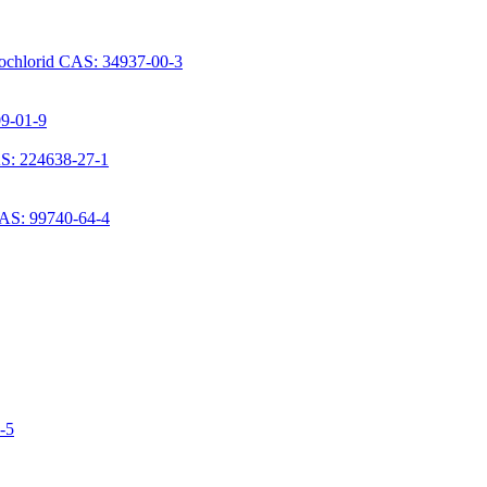
rochlorid CAS: 34937-00-3
09-01-9
S: 224638-27-1
CAS: 99740-64-4
6-5