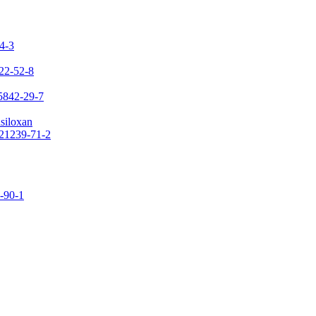
24-3
422-52-8
65842-29-7
asiloxan
121239-71-2
9-90-1