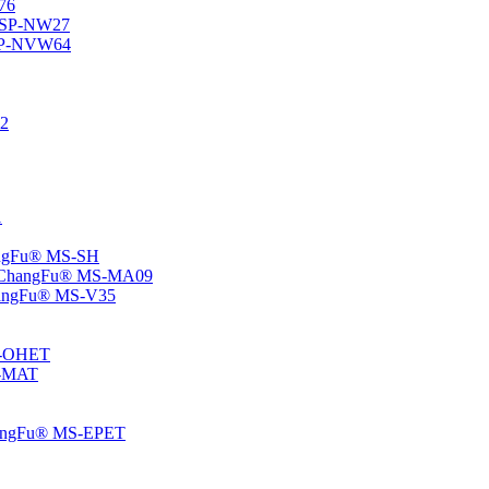
76
® SP-NW27
® SP-NVW64
22
1
hangFu® MS-SH
e – ChangFu® MS-MA09
-ChangFu® MS-V35
MS-OHET
MS-MAT
-ChangFu® MS-EPET