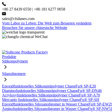
+86 27 8439 6550 | +86 181 6277 0058
sales@cfsilanes.com
Vom Labor zu Leben: Die Welt zum Besseren verändern
Besuchen Sie unsere chinesische Website
Produkte
Silikonpolymere
Silanoligomere
Epoxidfunktionelles Silikonpräpolymer ChangFu® SP-E20
Diaminofunktionelles Silikonpräpolymer ChangFu® SP-DN46
Acryloxyfunktionelles Silikonpräpolymer ChangFu® SP-A70
Mercapto funktionelles Silikonpräpolymer ChangFu® SP-SH
Epoxidfunktionelles Siloxanoligomer in Wasser ChangFu® SP-EW2
Aminofunktionelles Siloxanoligomer in Wasser ChangFu® SP-NW5