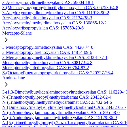
3-Acetoxypropyltrimethoxysilan CAS: 59004-18-1
3-(Methacryloxy)propyldimethylmethoxysilan CAS: 66753-64-8
3-Acryloxypropyldimethylmethoxysilan CAS: 111918-90-2
Acryloxymethyltrimethoxysilan CAS: 21134-38-3
Acryloxymethylmethyldimethoxysilan CAS: 130865-12-2
Acryloxytriisopropylsilan CAS: 157859-20-6
Mercapto-Silane
3-Mercaptopropyltrimethoxysilan CAS: 4420-74-0
3-Mercaptopropyltriethoxysilan CAS: 14814-09-6
3-Mercaptopropylmethyldimethoxysilan CAS: 31001-77-1
Mercaptomethyltrimethoxysilan CAS: 30817-94-8
Mercaptomethyltriethoxysilan CAS: 60764-83-2
S-(Octanoyl)mercaptopropyltriethoxysilan CAS: 220727-26-4
Aminosilane
3-(1,3-Dimethylbutyliden)aminopropyltriethoxysilan CAS: 116229-4
N-(Trimethoxysilylpropyl)methylcarbamat CAS: 23432-62-4
N-(Trimethoxysilylmethyl)methylcarbamat CAS: 23432-64-6
N-[Dimethoxy(methyl)silylmethyl]methylcarbamat CAS: 23432-65-7
N-(6-Aminohexyl)aminopropyltrimethoxysilan CAS: 51895-58-0
N-(6-Aminohexyl)aminomethyltriethoxysilan CAS: 15129-36-9
N-[5-(Trimethoxysilylpropyl)-2-aza-1-oxopentyl]caprolactam CAS: 