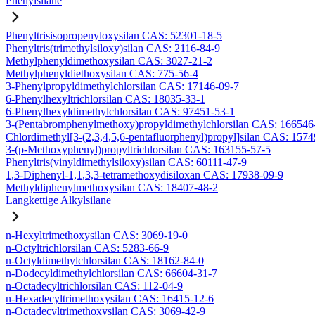
Phenylsilane
Phenyltrisisopropenyloxysilan CAS: 52301-18-5
Phenyltris(trimethylsiloxy)silan CAS: 2116-84-9
Methylphenyldimethoxysilan CAS: 3027-21-2
Methylphenyldiethoxysilan CAS: 775-56-4
3-Phenylpropyldimethylchlorsilan CAS: 17146-09-7
6-Phenylhexyltrichlorsilan CAS: 18035-33-1
6-Phenylhexyldimethylchlorsilan CAS: 97451-53-1
3-(Pentabromphenylmethoxy)propyldimethylchlorsilan CAS: 166546
Chlordimethyl[3-(2,3,4,5,6-pentafluorphenyl)propyl]silan CAS: 157
3-(p-Methoxyphenyl)propyltrichlorsilan CAS: 163155-57-5
Phenyltris(vinyldimethylsiloxy)silan CAS: 60111-47-9
1,3-Diphenyl-1,1,3,3-tetramethoxydisiloxan CAS: 17938-09-9
Methyldiphenylmethoxysilan CAS: 18407-48-2
Langkettige Alkylsilane
n-Hexyltrimethoxysilan CAS: 3069-19-0
n-Octyltrichlorsilan CAS: 5283-66-9
n-Octyldimethylchlorsilan CAS: 18162-84-0
n-Dodecyldimethylchlorsilan CAS: 66604-31-7
n-Octadecyltrichlorsilan CAS: 112-04-9
n-Hexadecyltrimethoxysilan CAS: 16415-12-6
n-Octadecyltrimethoxysilan CAS: 3069-42-9