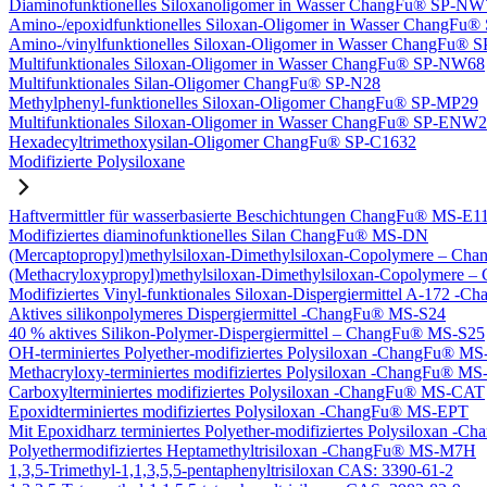
Diaminofunktionelles Siloxanoligomer in Wasser ChangFu® SP-NW
Amino-/epoxidfunktionelles Siloxan-Oligomer in Wasser ChangFu
Amino-/vinylfunktionelles Siloxan-Oligomer in Wasser ChangFu
Multifunktionales Siloxan-Oligomer in Wasser ChangFu® SP-NW68
Multifunktionales Silan-Oligomer ChangFu® SP-N28
Methylphenyl-funktionelles Siloxan-Oligomer ChangFu® SP-MP29
Multifunktionales Siloxan-Oligomer in Wasser ChangFu® SP-ENW
Hexadecyltrimethoxysilan-Oligomer ChangFu® SP-C1632
Modifizierte Polysiloxane
Haftvermittler für wasserbasierte Beschichtungen ChangFu® MS-E1
Modifiziertes diaminofunktionelles Silan ChangFu® MS-DN
(Mercaptopropyl)methylsiloxan-Dimethylsiloxan-Copolymere – C
(Methacryloxypropyl)methylsiloxan-Dimethylsiloxan-Copolymer
Modifiziertes Vinyl-funktionales Siloxan-Dispergiermittel A-172 
Aktives silikonpolymeres Dispergiermittel -ChangFu® MS-S24
40 % aktives Silikon-Polymer-Dispergiermittel – ChangFu® MS-S25
OH-terminiertes Polyether-modifiziertes Polysiloxan -ChangFu® 
Methacryloxy-terminiertes modifiziertes Polysiloxan -ChangFu® 
Carboxylterminiertes modifiziertes Polysiloxan -ChangFu® MS-CAT
Epoxidterminiertes modifiziertes Polysiloxan -ChangFu® MS-EPT
Mit Epoxidharz terminiertes Polyether-modifiziertes Polysiloxan 
Polyethermodifiziertes Heptamethyltrisiloxan -ChangFu® MS-M7H
1,3,5-Trimethyl-1,1,3,5,5-pentaphenyltrisiloxan CAS: 3390-61-2