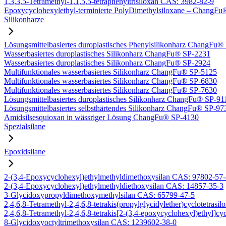
1,3,3,5-Tetramethyl-1,1,5,5-tetraphenyltrisiloxan CAS: 3982-82-9
Epoxycyclohexylethyl-terminierte PolyDimethylsiloxane – Chang
Silikonharze
Lösungsmittelbasiertes duroplastisches Phenylsilikonharz ChangFu
Wasserbasiertes duroplastisches Silikonharz ChangFu® SP-2231
Wasserbasiertes duroplastisches Silikonharz ChangFu® SP-2924
Multifunktionales wasserbasiertes Silikonharz ChangFu® SP-5125
Multifunktionales wasserbasiertes Silikonharz ChangFu® SP-6830
Multifunktionales wasserbasiertes Silikonharz ChangFu® SP-7630
Lösungsmittelbasiertes duroplastisches Silikonharz ChangFu® SP-91
Lösungsmittelbasiertes selbsthärtendes Silikonharz ChangFu® SP-97
Amidsilsesquioxan in wässriger Lösung ChangFu® SP-4130
Spezialsilane
Epoxidsilane
2-(3,4-Epoxycyclohexyl)ethylmethyldimethoxysilan CAS: 97802-57
2-(3,4-Epoxycyclohexyl)ethylmethyldiethoxysilan CAS: 14857-35-3
3-Glycidoxypropyldimethoxymethylsilan CAS: 65799-47-5
2,4,6,8-Tetramethyl-2,4,6,8-tetrakis(propylglycidylether)cyclotetras
2,4,6,8-Tetramethyl-2,4,6,8-tetrakis[2-(3,4-epoxycyclohexyl)ethyl]c
8-Glycidoxyoctyltrimethoxysilan CAS: 1239602-38-0