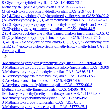
8-Glycidoxyoctyltriethoxysilan CAS: 1814903-73-5
Methacrylat-Epoxid-Cyclosiloxan CAS: 948598-97-8
(3-Glycidyloxypropyl)methyldiethoxysilan CAS: 2897-60-1
2-(3,4-Epoxycyclohexyl)ethyltris(trimethylsiloxy)silan CAS: 90492-
(3-Glycidoxypropyl)-1,1,3,3-tetramethyldisiloxan CAS: 17980-29-9
3-(2,3-Epoxypropoxy)propylbis(trimethylsiloxy)methylsilan CAS: 7
(3-Glycidoxypropyl)pentamethyldisiloxan CAS: 18044-44-5
2-(3,4-Epoxycyclohexyl)ethylbis(trimethylsiloxy)methylsilan CAS: 
[3-(Glycidoxyethoxy)propyl]trimethoxysilan CAS: 118822-75-6
3,5-Bis[2-(3,4-epoxycyclohexyl)ethyl]-1,1,1,3,5,7,7,7-octamethyltetr
Tris[2-(3,4-epoxycyclohexyl)ethyldimethylsiloxy]methylsilan CAS: 
Acryloxysilane
3-Methacryloxypropyltris(trimethylsiloxy)silan CAS: 17096-07-0
3-Methacryloyloxypropylbis(trimethylsiloxy)methylsilan CAS: 1930
3-Methacryloxypropyldimethylchlorsilan CAS: 24636-31-5
3-Acryloxypropyltris(trimethylsiloxy)silan CAS: 17096-12-7
3-Acryloxypropyltrimethoxysilan CAS: 4369-14-6
3-Acryloxypropylmethyldimethoxysilan CAS: 13732-00-8
Methacryloxymethyltrimethoxysilan CAS: 54586-78-6
(Methacryloxymethyl)methyldimethoxysilan CAS: 121177-93-3
8-Methacryloxyoctyltrimethoxysilan CAS: 122749-49-9
3-Methacryloxypropyltrichlorsilan CAS: 7351-61-3
3-Methacryloxypropyltriacetoxysilan CAS: 51772-85-1