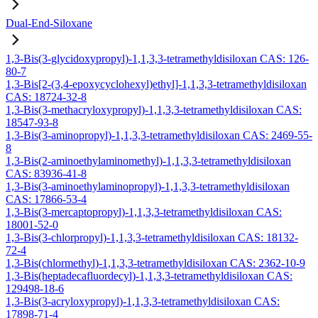
Dual-End-Siloxane
1,3-Bis(3-glycidoxypropyl)-1,1,3,3-tetramethyldisiloxan CAS: 126-
80-7
1,3-Bis[2-(3,4-epoxycyclohexyl)ethyl]-1,1,3,3-tetramethyldisiloxan
CAS: 18724-32-8
1,3-Bis(3-methacryloxypropyl)-1,1,3,3-tetramethyldisiloxan CAS:
18547-93-8
1,3-Bis(3-aminopropyl)-1,1,3,3-tetramethyldisiloxan CAS: 2469-55-
8
1,3-Bis(2-aminoethylaminomethyl)-1,1,3,3-tetramethyldisiloxan
CAS: 83936-41-8
1,3-Bis(3-aminoethylaminopropyl)-1,1,3,3-tetramethyldisiloxan
CAS: 17866-53-4
1,3-Bis(3-mercaptopropyl)-1,1,3,3-tetramethyldisiloxan CAS:
18001-52-0
1,3-Bis(3-chlorpropyl)-1,1,3,3-tetramethyldisiloxan CAS: 18132-
72-4
1,3-Bis(chlormethyl)-1,1,3,3-tetramethyldisiloxan CAS: 2362-10-9
1,3-Bis(heptadecafluordecyl)-1,1,3,3-tetramethyldisiloxan CAS:
129498-18-6
1,3-Bis(3-acryloxypropyl)-1,1,3,3-tetramethyldisiloxan CAS:
17898-71-4