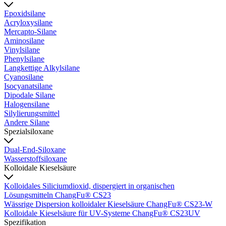
Epoxidsilane
Acryloxysilane
Mercapto-Silane
Aminosilane
Vinylsilane
Phenylsilane
Langkettige Alkylsilane
Cyanosilane
Isocyanatsilane
Dipodale Silane
Halogensilane
Silylierungsmittel
Andere Silane
Spezialsiloxane
Dual-End-Siloxane
Wasserstoffsiloxane
Kolloidale Kieselsäure
Kolloidales Siliciumdioxid, dispergiert in organischen
Lösungsmitteln ChangFu® CS23
Wässrige Dispersion kolloidaler Kieselsäure ChangFu® CS23-W
Kolloidale Kieselsäure für UV-Systeme ChangFu® CS23UV
Spezifikation