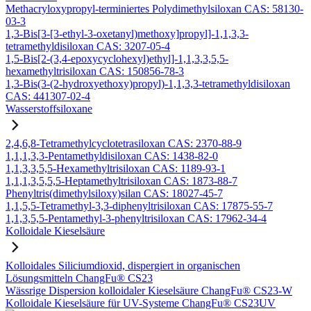
Methacryloxypropyl-terminiertes Polydimethylsiloxan CAS: 58130-
03-3
1,3-Bis[3-[3-ethyl-3-oxetanyl)methoxy]propyl]-1,1,3,3-
tetramethyldisiloxan CAS: 3207-05-4
1,5-Bis[2-(3,4-epoxycyclohexyl)ethyl]-1,1,3,3,5,5-
hexamethyltrisiloxan CAS: 150856-78-3
1,3-Bis(3-(2-hydroxyethoxy)propyl)-1,1,3,3-tetramethyldisiloxan
CAS: 441307-02-4
Wasserstoffsiloxane
2,4,6,8-Tetramethylcyclotetrasiloxan CAS: 2370-88-9
1,1,1,3,3-Pentamethyldisiloxan CAS: 1438-82-0
1,1,3,3,5,5-Hexamethyltrisiloxan CAS: 1189-93-1
1,1,1,3,5,5,5-Heptamethyltrisiloxan CAS: 1873-88-7
Phenyltris(dimethylsiloxy)silan CAS: 18027-45-7
1,1,5,5-Tetramethyl-3,3-diphenyltrisiloxan CAS: 17875-55-7
1,1,3,5,5-Pentamethyl-3-phenyltrisiloxan CAS: 17962-34-4
Kolloidale Kieselsäure
Kolloidales Siliciumdioxid, dispergiert in organischen
Lösungsmitteln ChangFu® CS23
Wässrige Dispersion kolloidaler Kieselsäure ChangFu® CS23-W
Kolloidale Kieselsäure für UV-Systeme ChangFu® CS23UV