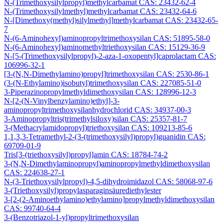
N-(Trimethoxysilylpropyl)methylcarbamat CAS: 23432-62-4
N-(Trimethoxysilylmethyl)methylcarbamat CAS: 23432-64-6
N-[Dimethoxy(methyl)silylmethyl]methylcarbamat CAS: 23432-65-
7
N-(6-Aminohexyl)aminopropyltrimethoxysilan CAS: 51895-58-0
N-(6-Aminohexyl)aminomethyltriethoxysilan CAS: 15129-36-9
N-[5-(Trimethoxysilylpropyl)-2-aza-1-oxopentyl]caprolactam CAS:
106996-32-1
[3-(N,N-Dimethylamino)propyl]trimethoxysilan CAS: 2530-86-1
(3-(N-Ethylamino)isobutyl)trimethoxysilan CAS: 227085-51-0
3-Piperazinopropylmethyldimethoxysilan CAS: 128996-12-3
N-[2-(N-Vinylbenzylamino)ethyl]-3-
aminopropyltrimethoxysilanhydrochlorid CAS: 34937-00-3
3-Aminopropyltris(trimethylsiloxy)silan CAS: 25357-81-7
3-(Methacrylamidopropyl)triethoxysilan CAS: 109213-85-6
1,1,3,3-Tetramethyl-2-(3-(trimethoxysilyl)propyl)guanidin CAS:
69709-01-9
Tris[3-(triethoxysilyl)propyl]amin CAS: 18784-74-2
3-(N,N-Dimethylaminopropyl)aminopropylmethyldimethoxysilan
CAS: 224638-27-1
N-(3-Triethoxysilylpropyl)-4,5-dihydroimidazol CAS: 58068-97-6
3-(Triethoxysilyl)propylasparaginsäurediethylester
3-[2-(2-Aminoethylamino)ethylamino]propylmethyldimethoxysilan
CAS: 99740-64-4
3-(Benzotriazol-1-yl)propyltrimethoxysilan