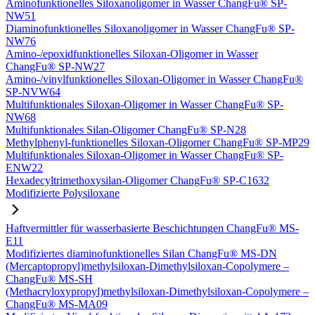
Aminofunktionelles Siloxanoligomer in Wasser ChangFu® SP-
NW51
Diaminofunktionelles Siloxanoligomer in Wasser ChangFu® SP-
NW76
Amino-/epoxidfunktionelles Siloxan-Oligomer in Wasser
ChangFu® SP-NW27
Amino-/vinylfunktionelles Siloxan-Oligomer in Wasser ChangFu®
SP-NVW64
Multifunktionales Siloxan-Oligomer in Wasser ChangFu® SP-
NW68
Multifunktionales Silan-Oligomer ChangFu® SP-N28
Methylphenyl-funktionelles Siloxan-Oligomer ChangFu® SP-MP29
Multifunktionales Siloxan-Oligomer in Wasser ChangFu® SP-
ENW22
Hexadecyltrimethoxysilan-Oligomer ChangFu® SP-C1632
Modifizierte Polysiloxane
Haftvermittler für wasserbasierte Beschichtungen ChangFu® MS-
E11
Modifiziertes diaminofunktionelles Silan ChangFu® MS-DN
(Mercaptopropyl)methylsiloxan-Dimethylsiloxan-Copolymere –
ChangFu® MS-SH
(Methacryloxypropyl)methylsiloxan-Dimethylsiloxan-Copolymere –
ChangFu® MS-MA09