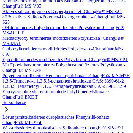
Modifiziertes Vinyl-funktionales Siloxan-Dispergiermittel A-172 -
ChangFu® MS-V35
Aktives silikonpolymeres Dispergiermittel -ChangFu® MS-S24
40 % aktives Silikon-Polymer-Dispergiermittel – ChangFu® MS-
S25
OH-terminiertes Polyether-modifiziertes Polysiloxan -ChangFu®
MS-OHET
Methacryloxy-terminiertes modifiziertes Polysiloxan -ChangFu®
MS-MAT
Carboxylterminiertes modifiziertes Polysiloxan -ChangFu® MS-
CAT
Epoxidterminiertes modifiziertes Polysiloxan -ChangFu® MS-EPT
Mit Epoxidharz terminiertes Polyether-modifiziertes Polysiloxan -
ChangFu® MS-EPET
Polyethermodifiziertes Heptamethyltrisiloxan -ChangFu® MS-M7H
1,3,5-Trimethyl-1,1,3,5,5-pentaphenyltrisiloxan CAS: 3390-61-2
1,3,3,5-Tetramethyl-1,1,5,5-tetraphenyltrisiloxan CAS: 3982-82-9
Epoxycyclohexylethyl-terminierte PolyDimethylsiloxane –
ChangFu® EXDT
Silikonharze
Lösungsmittelbasiertes duroplastisches Phenylsilikonharz
ChangFu® MP-2950
Wasserbasiertes duroplastisches Silikonharz ChangFu® SP-2231