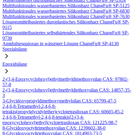
Wasserbasiertes duroplastisches Silikonharz ChangFu® SP-2924
Multifunktionales wasserbasiertes Silikonharz ChangFu® SP-5125
Multifunktionales wasserbasiertes Silikonharz ChangFu® SP-6830
Multifunktionales wasserbasiertes Silikonharz ChangFu® SP-7630
Lösungsmittelbasiertes duroplastisches Silikonharz ChangFu® SP-
9115
Lösungsmittelbasiertes selbsthärtendes Silikonharz ChangFu® SP-
9730
Amidsilsesquioxan in wässriger Lösung ChangFu® SP-4130
Spezialsilane
Epoxidsilane
2-(3,4-Epoxycyclohexyl)ethylmethyldimethoxysilan CAS: 97802-
57-8
2-(3,4-Epoxycyclohexyl)ethylmethyldiethoxysilan CAS: 14857-35-
3
3-Glycidoxypropyldimethoxymethylsilan CAS: 65799-47-5
2,4,6,8-Tetramethyl-2,4,6,8-
tetrakis(propylglycidylether)cyclotetrasiloxan CAS: 60665-85-2
2,4,6,8-Tetramethyl-2,4,6,8-tetrakis[2-(3,4-
epoxycyclohexyl)ethyl]cyclotetrasiloxan CAS: 121225-98-7
8-Glycidoxyoctyltrimethoxysilan CAS: 1239602-38-0
8-Glycidoxyoctyltriethoxysilan CAS: 1814903-73-5