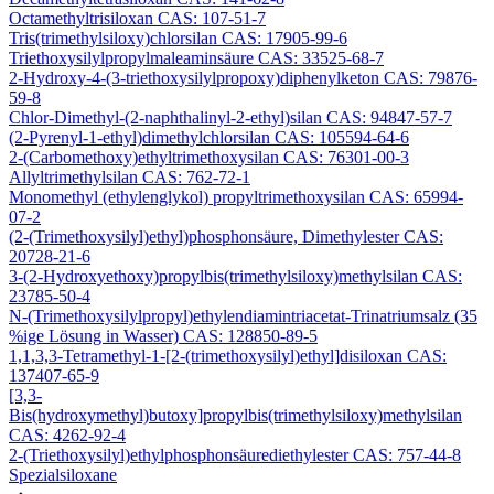
Octamethyltrisiloxan CAS: 107-51-7
Tris(trimethylsiloxy)chlorsilan CAS: 17905-99-6
Triethoxysilylpropylmaleaminsäure CAS: 33525-68-7
2-Hydroxy-4-(3-triethoxysilylpropoxy)diphenylketon CAS: 79876-
59-8
Chlor-Dimethyl-(2-naphthalinyl-2-ethyl)silan CAS: 94847-57-7
(2-Pyrenyl-1-ethyl)dimethylchlorsilan CAS: 105594-64-6
2-(Carbomethoxy)ethyltrimethoxysilan CAS: 76301-00-3
Allyltrimethylsilan CAS: 762-72-1
Monomethyl (ethylenglykol) propyltrimethoxysilan CAS: 65994-
07-2
(2-(Trimethoxysilyl)ethyl)phosphonsäure, Dimethylester CAS:
20728-21-6
3-(2-Hydroxyethoxy)propylbis(trimethylsiloxy)methylsilan CAS:
23785-50-4
N-(Trimethoxysilylpropyl)ethylendiamintriacetat-Trinatriumsalz (35
%ige Lösung in Wasser) CAS: 128850-89-5
1,1,3,3-Tetramethyl-1-[2-(trimethoxysilyl)ethyl]disiloxan CAS:
137407-65-9
[3,3-
Bis(hydroxymethyl)butoxy]propylbis(trimethylsiloxy)methylsilan
CAS: 4262-92-4
2-(Triethoxysilyl)ethylphosphonsäurediethylester CAS: 757-44-8
Spezialsiloxane