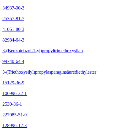
34937-00-3
25357-81-7
41051-80-3
82984-64-3
3-(Benzotriazol-1-yl)propyltrimethoxysilan
99740-64-4
3-(Triethoxysilyl)propylasparaginsäurediethylester
15129-36-9
106996-32-1
2530-86-1
227085-51-0
128996-12-3