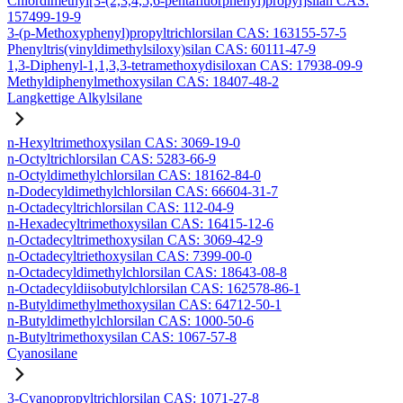
Chlordimethyl[3-(2,3,4,5,6-pentafluorphenyl)propyl]silan CAS:
157499-19-9
3-(p-Methoxyphenyl)propyltrichlorsilan CAS: 163155-57-5
Phenyltris(vinyldimethylsiloxy)silan CAS: 60111-47-9
1,3-Diphenyl-1,1,3,3-tetramethoxydisiloxan CAS: 17938-09-9
Methyldiphenylmethoxysilan CAS: 18407-48-2
Langkettige Alkylsilane
n-Hexyltrimethoxysilan CAS: 3069-19-0
n-Octyltrichlorsilan CAS: 5283-66-9
n-Octyldimethylchlorsilan CAS: 18162-84-0
n-Dodecyldimethylchlorsilan CAS: 66604-31-7
n-Octadecyltrichlorsilan CAS: 112-04-9
n-Hexadecyltrimethoxysilan CAS: 16415-12-6
n-Octadecyltrimethoxysilan CAS: 3069-42-9
n-Octadecyltriethoxysilan CAS: 7399-00-0
n-Octadecyldimethylchlorsilan CAS: 18643-08-8
n-Octadecyldiisobutylchlorsilan CAS: 162578-86-1
n-Butyldimethylmethoxysilan CAS: 64712-50-1
n-Butyldimethylchlorsilan CAS: 1000-50-6
n-Butyltrimethoxysilan CAS: 1067-57-8
Cyanosilane
3-Cyanopropyltrichlorsilan CAS: 1071-27-8