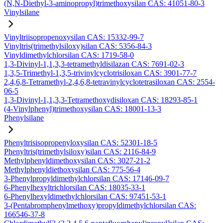
(N,N-Diethyl-3-aminopropyl)trimethoxysilan CAS: 41051-80-3
Vinylsilane
Vinyltriisopropenoxysilan CAS: 15332-99-7
Vinyltris(trimethylsiloxy)silan CAS: 5356-84-3
Vinyldimethylchlorsilan CAS: 1719-58-0
1,3-Divinyl-1,1,3,3-tetramethyldisilazan CAS: 7691-02-3
1,3,5-Trimethyl-1,3,5-trivinylcyclotrisiloxan CAS: 3901-77-7
2,4,6,8-Tetramethyl-2,4,6,8-tetravinylcyclotetrasiloxan CAS: 2554-
06-5
1,3-Divinyl-1,1,3,3-Tetramethoxydisiloxan CAS: 18293-85-1
(4-Vinylphenyl)trimethoxysilan CAS: 18001-13-3
Phenylsilane
Phenyltrisisopropenyloxysilan CAS: 52301-18-5
Phenyltris(trimethylsiloxy)silan CAS: 2116-84-9
Methylphenyldimethoxysilan CAS: 3027-21-2
Methylphenyldiethoxysilan CAS: 775-56-4
3-Phenylpropyldimethylchlorsilan CAS: 17146-09-7
6-Phenylhexyltrichlorsilan CAS: 18035-33-1
6-Phenylhexyldimethylchlorsilan CAS: 97451-53-1
3-(Pentabromphenylmethoxy)propyldimethylchlorsilan CAS:
166546-37-8