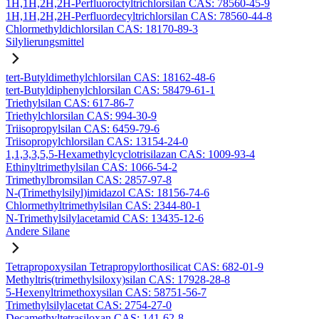
1H,1H,2H,2H-Perfluoroctyltrichlorsilan CAS: 78560-45-9
1H,1H,2H,2H-Perfluordecyltrichlorsilan CAS: 78560-44-8
Chlormethyldichlorsilan CAS: 18170-89-3
Silylierungsmittel
tert-Butyldimethylchlorsilan CAS: 18162-48-6
tert-Butyldiphenylchlorsilan CAS: 58479-61-1
Triethylsilan CAS: 617-86-7
Triethylchlorsilan CAS: 994-30-9
Triisopropylsilan CAS: 6459-79-6
Triisopropylchlorsilan CAS: 13154-24-0
1,1,3,3,5,5-Hexamethylcyclotrisilazan CAS: 1009-93-4
Ethinyltrimethylsilan CAS: 1066-54-2
Trimethylbromsilan CAS: 2857-97-8
N-(Trimethylsilyl)imidazol CAS: 18156-74-6
Chlormethyltrimethylsilan CAS: 2344-80-1
N-Trimethylsilylacetamid CAS: 13435-12-6
Andere Silane
Tetrapropoxysilan Tetrapropylorthosilicat CAS: 682-01-9
Methyltris(trimethylsiloxy)silan CAS: 17928-28-8
5-Hexenyltrimethoxysilan CAS: 58751-56-7
Trimethylsilylacetat CAS: 2754-27-0
Decamethyltetrasiloxan CAS: 141-62-8