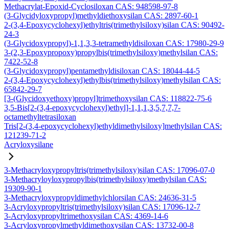
Methacrylat-Epoxid-Cyclosiloxan CAS: 948598-97-8
(3-Glycidyloxypropyl)methyldiethoxysilan CAS: 2897-60-1
2-(3,4-Epoxycyclohexyl)ethyltris(trimethylsiloxy)silan CAS: 90492-
24-3
(3-Glycidoxypropyl)-1,1,3,3-tetramethyldisiloxan CAS: 17980-29-9
3-(2,3-Epoxypropoxy)propylbis(trimethylsiloxy)methylsilan CAS:
7422-52-8
(3-Glycidoxypropyl)pentamethyldisiloxan CAS: 18044-44-5
2-(3,4-Epoxycyclohexyl)ethylbis(trimethylsiloxy)methylsilan CAS:
65842-29-7
[3-(Glycidoxyethoxy)propyl]trimethoxysilan CAS: 118822-75-6
3,5-Bis[2-(3,4-epoxycyclohexyl)ethyl]-1,1,1,3,5,7,7,7-
octamethyltetrasiloxan
Tris[2-(3,4-epoxycyclohexyl)ethyldimethylsiloxy]methylsilan CAS:
121239-71-2
Acryloxysilane
3-Methacryloxypropyltris(trimethylsiloxy)silan CAS: 17096-07-0
3-Methacryloyloxypropylbis(trimethylsiloxy)methylsilan CAS:
19309-90-1
3-Methacryloxypropyldimethylchlorsilan CAS: 24636-31-5
3-Acryloxypropyltris(trimethylsiloxy)silan CAS: 17096-12-7
3-Acryloxypropyltrimethoxysilan CAS: 4369-14-6
3-Acryloxypropylmethyldimethoxysilan CAS: 13732-00-8