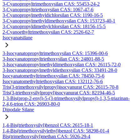
3-Cyanopropyltrimethoxysilan CAS: 55453-24-2
3-Cyanopropyltriethoxysilan CAS: 1067-47-6
3-Cyanopropylmethyldichlorsilan CAS: 1190-16-5
3-Cyanopropylmethyldimethoxysilan CAS: 153723-40-1
3-Cyanopropyldimethylchlorsilan CAS: 18156-15-5
2-Cyanoethyltrimethoxysilan CAS: 2526-62-7
Isocyanatsilane
3-Isocyanatopropyltrimethoxysilan CAS: 15396-00-6
3-Isocyanatopropyltriethoxysilan CAS: 24801-88-5
3-Isocyanatopropylmethyldimethoxysilan CAS: 26115-72-0
3-Isocyanatopropylmethyldiethoxysilan CAS: 33491-28-0
Isocyanatomethyltrimethoxysilan CAS: 78450-75-6
Isocyanatomethyltriethoxysilan CAS: 132112-76-6
Tris(3-trimethoxysilylpropyl)isocyanurat CAS: 26115-70-8
Tris(3-triethoxysilylpropyl)isocyanurat CAS: 82194-46-5
1,3-Bis(prop-2-enyl)-5-(3-trimethoxysilylpropyl)-1,3,5-triazinan-
2,4,6-trion CAS: 26903-80-0
Dipodale Silane
1,4-Bis(triethoxysilyl)benzol CAS: 2615-18-1
1,4-Bis(trimethoxysilylethyl)benzol CAS: 58298-01-4
Bis(trimethoxysilyl)methan CAS: 5926-29-4