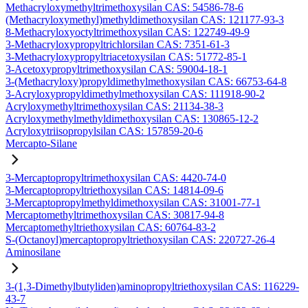
Methacryloxymethyltrimethoxysilan CAS: 54586-78-6
(Methacryloxymethyl)methyldimethoxysilan CAS: 121177-93-3
8-Methacryloxyoctyltrimethoxysilan CAS: 122749-49-9
3-Methacryloxypropyltrichlorsilan CAS: 7351-61-3
3-Methacryloxypropyltriacetoxysilan CAS: 51772-85-1
3-Acetoxypropyltrimethoxysilan CAS: 59004-18-1
3-(Methacryloxy)propyldimethylmethoxysilan CAS: 66753-64-8
3-Acryloxypropyldimethylmethoxysilan CAS: 111918-90-2
Acryloxymethyltrimethoxysilan CAS: 21134-38-3
Acryloxymethylmethyldimethoxysilan CAS: 130865-12-2
Acryloxytriisopropylsilan CAS: 157859-20-6
Mercapto-Silane
3-Mercaptopropyltrimethoxysilan CAS: 4420-74-0
3-Mercaptopropyltriethoxysilan CAS: 14814-09-6
3-Mercaptopropylmethyldimethoxysilan CAS: 31001-77-1
Mercaptomethyltrimethoxysilan CAS: 30817-94-8
Mercaptomethyltriethoxysilan CAS: 60764-83-2
S-(Octanoyl)mercaptopropyltriethoxysilan CAS: 220727-26-4
Aminosilane
3-(1,3-Dimethylbutyliden)aminopropyltriethoxysilan CAS: 116229-
43-7