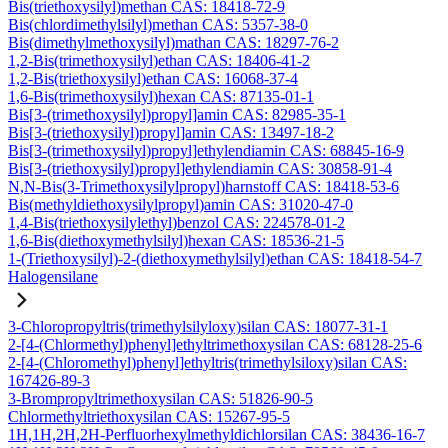
Bis(triethoxysilyl)methan CAS: 18418-72-9
Bis(chlordimethylsilyl)methan CAS: 5357-38-0
Bis(dimethylmethoxysilyl)mathan CAS: 18297-76-2
1,2-Bis(trimethoxysilyl)ethan CAS: 18406-41-2
1,2-Bis(triethoxysilyl)ethan CAS: 16068-37-4
1,6-Bis(trimethoxysilyl)hexan CAS: 87135-01-1
Bis[3-(trimethoxysilyl)propyl]amin CAS: 82985-35-1
Bis[3-(triethoxysilyl)propyl]amin CAS: 13497-18-2
Bis[3-(trimethoxysilyl)propyl]ethylendiamin CAS: 68845-16-9
Bis[3-(triethoxysilyl)propyl]ethylendiamin CAS: 30858-91-4
N,N-Bis(3-Trimethoxysilylpropyl)harnstoff CAS: 18418-53-6
Bis(methyldiethoxysilylpropyl)amin CAS: 31020-47-0
1,4-Bis(triethoxysilylethyl)benzol CAS: 224578-01-2
1,6-Bis(diethoxymethylsilyl)hexan CAS: 18536-21-5
1-(Triethoxysilyl)-2-(diethoxymethylsilyl)ethan CAS: 18418-54-7
Halogensilane
3-Chloropropyltris(trimethylsilyloxy)silan CAS: 18077-31-1
2-[4-(Chlormethyl)phenyl]ethyltrimethoxysilan CAS: 68128-25-6
2-[4-(Chloromethyl)phenyl]ethyltris(trimethylsiloxy)silan CAS:
167426-89-3
3-Brompropyltrimethoxysilan CAS: 51826-90-5
Chlormethyltriethoxysilan CAS: 15267-95-5
1H,1H,2H,2H-Perfluorhexylmethyldichlorsilan CAS: 38436-16-7