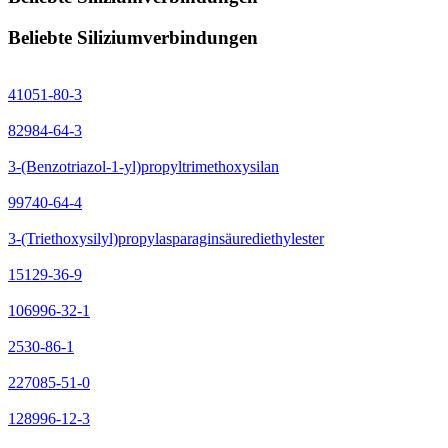
Beliebte Siliziumverbindungen
41051-80-3
82984-64-3
3-(Benzotriazol-1-yl)propyltrimethoxysilan
99740-64-4
3-(Triethoxysilyl)propylasparaginsäurediethylester
15129-36-9
106996-32-1
2530-86-1
227085-51-0
128996-12-3