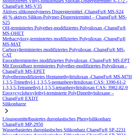
Modifiziertes Vinyl-funktionales Siloxan-Dispergiermittel A-172 -
ChangFu® MS-V35
Aktives silikonpolymeres Dispergiermittel -ChangFu® MS-S24
40 % aktives Silikon-Polymer-Dispergiermittel – ChangFu® MS-
S25
OH-terminiertes Polyether-modifiziertes Polysiloxan -ChangFu®
MS-OHET
Methacryloxy-terminiertes modifiziertes Polysiloxan -ChangFu®
MS-MAT
Carboxylterminiertes modifiziertes Polysiloxan -ChangFu® MS-
CAT
Epoxidterminiertes modifiziertes Polysiloxan -ChangFu® MS-EPT
Mit Epoxidharz terminiertes Polyether-modifiziertes Polysiloxan -
ChangFu® MS-EPET
Polyethermodifiziertes Heptamethyltrisiloxan -ChangFu® MS-M7H
1,3,5-Trimethyl-1,1,3,5,5-pentaphenyltrisiloxan CAS: 3390-61-2
1,3,3,5-Tetramethyl-1,1,5,5-tetraphenyltrisiloxan CAS: 3982-82-9
Epoxycyclohexylethyl-terminierte PolyDimethylsiloxane –
ChangFu® EXDT
Silikonharze
Lösungsmittelbasiertes duroplastisches Phenylsilikonharz
ChangFu® MP-2950
Wasserbasiertes duroplastisches Silikonharz ChangFu® SP-2231