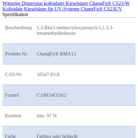
Wässrige Dispersion kolloidaler Kieselsäure ChangFu® CS23-W
Kolloidale Kieselsäure für UV-Systeme ChangFu® CS23UV
Spezifikation
Beschreibung
1,3-Bis(3-methacryloxypropyl)-1,1,3,3-
tetramethyldisiloxan
Produkt-Nr.
ChangFu® BMA12
CAS-Nr.
18547-93-8
Formel
C18H34O5Si2
Reinheit
min. 97 %
Farbe
Farblos oder hellgelb