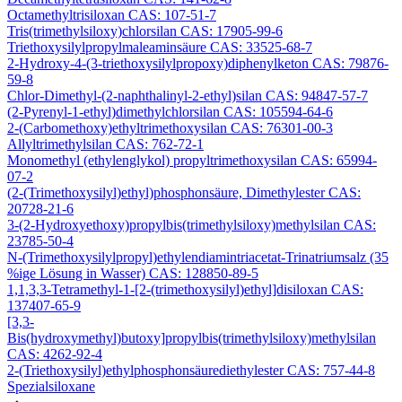
Octamethyltrisiloxan CAS: 107-51-7
Tris(trimethylsiloxy)chlorsilan CAS: 17905-99-6
Triethoxysilylpropylmaleaminsäure CAS: 33525-68-7
2-Hydroxy-4-(3-triethoxysilylpropoxy)diphenylketon CAS: 79876-
59-8
Chlor-Dimethyl-(2-naphthalinyl-2-ethyl)silan CAS: 94847-57-7
(2-Pyrenyl-1-ethyl)dimethylchlorsilan CAS: 105594-64-6
2-(Carbomethoxy)ethyltrimethoxysilan CAS: 76301-00-3
Allyltrimethylsilan CAS: 762-72-1
Monomethyl (ethylenglykol) propyltrimethoxysilan CAS: 65994-
07-2
(2-(Trimethoxysilyl)ethyl)phosphonsäure, Dimethylester CAS:
20728-21-6
3-(2-Hydroxyethoxy)propylbis(trimethylsiloxy)methylsilan CAS:
23785-50-4
N-(Trimethoxysilylpropyl)ethylendiamintriacetat-Trinatriumsalz (35
%ige Lösung in Wasser) CAS: 128850-89-5
1,1,3,3-Tetramethyl-1-[2-(trimethoxysilyl)ethyl]disiloxan CAS:
137407-65-9
[3,3-
Bis(hydroxymethyl)butoxy]propylbis(trimethylsiloxy)methylsilan
CAS: 4262-92-4
2-(Triethoxysilyl)ethylphosphonsäurediethylester CAS: 757-44-8
Spezialsiloxane