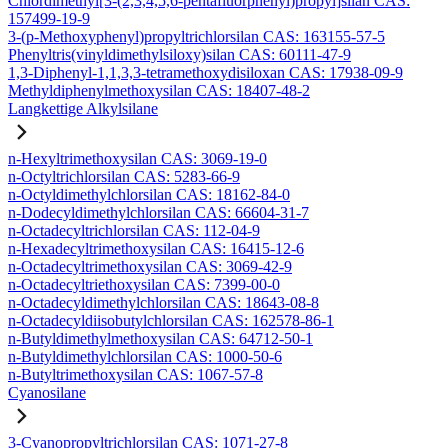
Chlordimethyl[3-(2,3,4,5,6-pentafluorphenyl)propyl]silan CAS:
157499-19-9
3-(p-Methoxyphenyl)propyltrichlorsilan CAS: 163155-57-5
Phenyltris(vinyldimethylsiloxy)silan CAS: 60111-47-9
1,3-Diphenyl-1,1,3,3-tetramethoxydisiloxan CAS: 17938-09-9
Methyldiphenylmethoxysilan CAS: 18407-48-2
Langkettige Alkylsilane
n-Hexyltrimethoxysilan CAS: 3069-19-0
n-Octyltrichlorsilan CAS: 5283-66-9
n-Octyldimethylchlorsilan CAS: 18162-84-0
n-Dodecyldimethylchlorsilan CAS: 66604-31-7
n-Octadecyltrichlorsilan CAS: 112-04-9
n-Hexadecyltrimethoxysilan CAS: 16415-12-6
n-Octadecyltrimethoxysilan CAS: 3069-42-9
n-Octadecyltriethoxysilan CAS: 7399-00-0
n-Octadecyldimethylchlorsilan CAS: 18643-08-8
n-Octadecyldiisobutylchlorsilan CAS: 162578-86-1
n-Butyldimethylmethoxysilan CAS: 64712-50-1
n-Butyldimethylchlorsilan CAS: 1000-50-6
n-Butyltrimethoxysilan CAS: 1067-57-8
Cyanosilane
3-Cyanopropyltrichlorsilan CAS: 1071-27-8