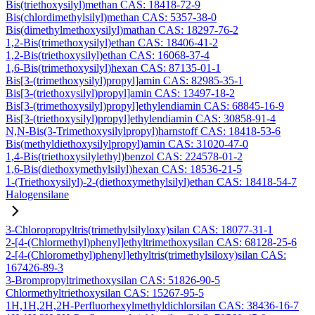
Bis(triethoxysilyl)methan CAS: 18418-72-9
Bis(chlordimethylsilyl)methan CAS: 5357-38-0
Bis(dimethylmethoxysilyl)mathan CAS: 18297-76-2
1,2-Bis(trimethoxysilyl)ethan CAS: 18406-41-2
1,2-Bis(triethoxysilyl)ethan CAS: 16068-37-4
1,6-Bis(trimethoxysilyl)hexan CAS: 87135-01-1
Bis[3-(trimethoxysilyl)propyl]amin CAS: 82985-35-1
Bis[3-(triethoxysilyl)propyl]amin CAS: 13497-18-2
Bis[3-(trimethoxysilyl)propyl]ethylendiamin CAS: 68845-16-9
Bis[3-(triethoxysilyl)propyl]ethylendiamin CAS: 30858-91-4
N,N-Bis(3-Trimethoxysilylpropyl)harnstoff CAS: 18418-53-6
Bis(methyldiethoxysilylpropyl)amin CAS: 31020-47-0
1,4-Bis(triethoxysilylethyl)benzol CAS: 224578-01-2
1,6-Bis(diethoxymethylsilyl)hexan CAS: 18536-21-5
1-(Triethoxysilyl)-2-(diethoxymethylsilyl)ethan CAS: 18418-54-7
Halogensilane
3-Chloropropyltris(trimethylsilyloxy)silan CAS: 18077-31-1
2-[4-(Chlormethyl)phenyl]ethyltrimethoxysilan CAS: 68128-25-6
2-[4-(Chloromethyl)phenyl]ethyltris(trimethylsiloxy)silan CAS:
167426-89-3
3-Brompropyltrimethoxysilan CAS: 51826-90-5
Chlormethyltriethoxysilan CAS: 15267-95-5
1H,1H,2H,2H-Perfluorhexylmethyldichlorsilan CAS: 38436-16-7