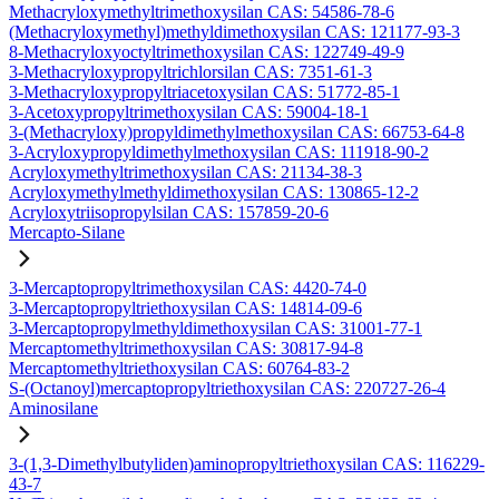
Methacryloxymethyltrimethoxysilan CAS: 54586-78-6
(Methacryloxymethyl)methyldimethoxysilan CAS: 121177-93-3
8-Methacryloxyoctyltrimethoxysilan CAS: 122749-49-9
3-Methacryloxypropyltrichlorsilan CAS: 7351-61-3
3-Methacryloxypropyltriacetoxysilan CAS: 51772-85-1
3-Acetoxypropyltrimethoxysilan CAS: 59004-18-1
3-(Methacryloxy)propyldimethylmethoxysilan CAS: 66753-64-8
3-Acryloxypropyldimethylmethoxysilan CAS: 111918-90-2
Acryloxymethyltrimethoxysilan CAS: 21134-38-3
Acryloxymethylmethyldimethoxysilan CAS: 130865-12-2
Acryloxytriisopropylsilan CAS: 157859-20-6
Mercapto-Silane
3-Mercaptopropyltrimethoxysilan CAS: 4420-74-0
3-Mercaptopropyltriethoxysilan CAS: 14814-09-6
3-Mercaptopropylmethyldimethoxysilan CAS: 31001-77-1
Mercaptomethyltrimethoxysilan CAS: 30817-94-8
Mercaptomethyltriethoxysilan CAS: 60764-83-2
S-(Octanoyl)mercaptopropyltriethoxysilan CAS: 220727-26-4
Aminosilane
3-(1,3-Dimethylbutyliden)aminopropyltriethoxysilan CAS: 116229-
43-7