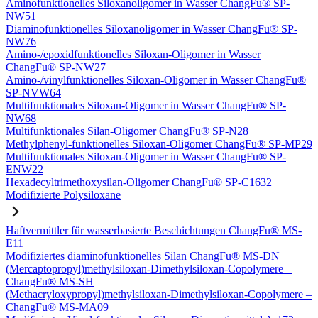
Aminofunktionelles Siloxanoligomer in Wasser ChangFu® SP-
NW51
Diaminofunktionelles Siloxanoligomer in Wasser ChangFu® SP-
NW76
Amino-/epoxidfunktionelles Siloxan-Oligomer in Wasser
ChangFu® SP-NW27
Amino-/vinylfunktionelles Siloxan-Oligomer in Wasser ChangFu®
SP-NVW64
Multifunktionales Siloxan-Oligomer in Wasser ChangFu® SP-
NW68
Multifunktionales Silan-Oligomer ChangFu® SP-N28
Methylphenyl-funktionelles Siloxan-Oligomer ChangFu® SP-MP29
Multifunktionales Siloxan-Oligomer in Wasser ChangFu® SP-
ENW22
Hexadecyltrimethoxysilan-Oligomer ChangFu® SP-C1632
Modifizierte Polysiloxane
Haftvermittler für wasserbasierte Beschichtungen ChangFu® MS-
E11
Modifiziertes diaminofunktionelles Silan ChangFu® MS-DN
(Mercaptopropyl)methylsiloxan-Dimethylsiloxan-Copolymere –
ChangFu® MS-SH
(Methacryloxypropyl)methylsiloxan-Dimethylsiloxan-Copolymere –
ChangFu® MS-MA09