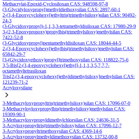
Methacrylat-Epoxid-Cyclosiloxan CAS: 948598-97-8
(3-Glycidyloxypropyl)methyldiethoxysilan CAS: 2897-60-1
2-(3,4-Epoxycyclohexyl)ethyltris(trimethylsiloxy)silan CAS: 90492-
24-3
(3-Glycidoxypropyl)-1,1,3,3-tetramethyldisiloxan CAS: 17980-29-9
3-(2,3-Epoxypropoxy)propylbis(trimethylsiloxy)methylsilan CAS:
7422-52-8
(3-Glycidoxypropyl)pentamethyldisiloxan CAS: 18044-44-5
2-(3,4-Epoxycyclohexyl)ethylbis(trimethylsiloxy)methylsilan CAS:
65842-29-7
[3-(Glycidoxyethoxy)propyl]trimethoxysilan CAS: 118822-75-6
3,5-Bis[2-(3,4-epoxycyclohexyl)ethyl]-1,1,1,3,5,7,7,7-
octamethyltetrasiloxan
Tris[2-(3,4-epoxycyclohexyl)ethyldimethylsiloxy]methylsilan CAS:
121239-71-2
Acryloxysilane
3-Methacryloxypropyltris(trimethylsiloxy)silan CAS: 17096-07-0
3-Methacryloyloxypropylbis(trimethylsiloxy)methylsilan CAS:
19309-90-1
3-Methacryloxypropyldimethylchlorsilan CAS: 24636-31-5
3-Acryloxypropyltris(trimethylsiloxy)silan CAS: 17096-12-7
3-Acryloxypropyltrimethoxysilan CAS: 4369-14-6
3-Acryloxypropylmethyldimethoxysilan CAS: 13732-00-8