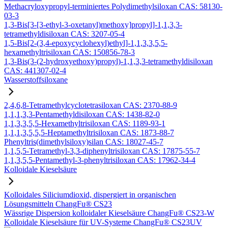
Methacryloxypropyl-terminiertes Polydimethylsiloxan CAS: 58130-
03-3
1,3-Bis[3-[3-ethyl-3-oxetanyl)methoxy]propyl]-1,1,3,3-
tetramethyldisiloxan CAS: 3207-05-4
1,5-Bis[2-(3,4-epoxycyclohexyl)ethyl]-1,1,3,3,5,5-
hexamethyltrisiloxan CAS: 150856-78-3
1,3-Bis(3-(2-hydroxyethoxy)propyl)-1,1,3,3-tetramethyldisiloxan
CAS: 441307-02-4
Wasserstoffsiloxane
2,4,6,8-Tetramethylcyclotetrasiloxan CAS: 2370-88-9
1,1,1,3,3-Pentamethyldisiloxan CAS: 1438-82-0
1,1,3,3,5,5-Hexamethyltrisiloxan CAS: 1189-93-1
1,1,1,3,5,5,5-Heptamethyltrisiloxan CAS: 1873-88-7
Phenyltris(dimethylsiloxy)silan CAS: 18027-45-7
1,1,5,5-Tetramethyl-3,3-diphenyltrisiloxan CAS: 17875-55-7
1,1,3,5,5-Pentamethyl-3-phenyltrisiloxan CAS: 17962-34-4
Kolloidale Kieselsäure
Kolloidales Siliciumdioxid, dispergiert in organischen
Lösungsmitteln ChangFu® CS23
Wässrige Dispersion kolloidaler Kieselsäure ChangFu® CS23-W
Kolloidale Kieselsäure für UV-Systeme ChangFu® CS23UV