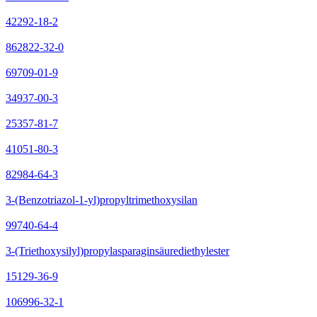
42292-18-2
862822-32-0
69709-01-9
34937-00-3
25357-81-7
41051-80-3
82984-64-3
3-(Benzotriazol-1-yl)propyltrimethoxysilan
99740-64-4
3-(Triethoxysilyl)propylasparaginsäurediethylester
15129-36-9
106996-32-1