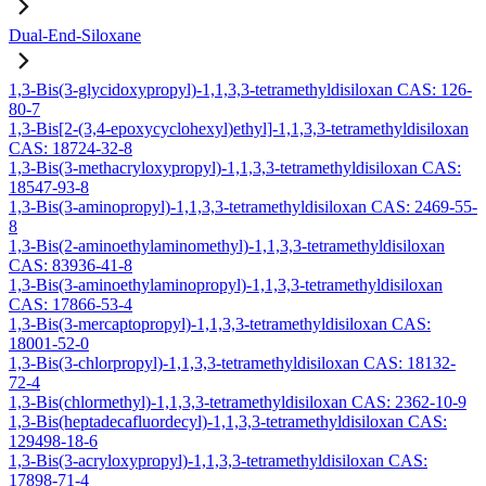
Dual-End-Siloxane
1,3-Bis(3-glycidoxypropyl)-1,1,3,3-tetramethyldisiloxan CAS: 126-
80-7
1,3-Bis[2-(3,4-epoxycyclohexyl)ethyl]-1,1,3,3-tetramethyldisiloxan
CAS: 18724-32-8
1,3-Bis(3-methacryloxypropyl)-1,1,3,3-tetramethyldisiloxan CAS:
18547-93-8
1,3-Bis(3-aminopropyl)-1,1,3,3-tetramethyldisiloxan CAS: 2469-55-
8
1,3-Bis(2-aminoethylaminomethyl)-1,1,3,3-tetramethyldisiloxan
CAS: 83936-41-8
1,3-Bis(3-aminoethylaminopropyl)-1,1,3,3-tetramethyldisiloxan
CAS: 17866-53-4
1,3-Bis(3-mercaptopropyl)-1,1,3,3-tetramethyldisiloxan CAS:
18001-52-0
1,3-Bis(3-chlorpropyl)-1,1,3,3-tetramethyldisiloxan CAS: 18132-
72-4
1,3-Bis(chlormethyl)-1,1,3,3-tetramethyldisiloxan CAS: 2362-10-9
1,3-Bis(heptadecafluordecyl)-1,1,3,3-tetramethyldisiloxan CAS:
129498-18-6
1,3-Bis(3-acryloxypropyl)-1,1,3,3-tetramethyldisiloxan CAS:
17898-71-4