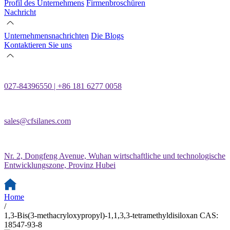
Profil des Unternehmens
Firmenbroschüren
Nachricht
Unternehmensnachrichten
Die Blogs
Kontaktieren Sie uns
027-84396550 | +86 181 6277 0058
sales@cfsilanes.com
Nr. 2, Dongfeng Avenue, Wuhan wirtschaftliche und technologische
Entwicklungszone, Provinz Hubei
Home
/
1,3-Bis(3-methacryloxypropyl)-1,1,3,3-tetramethyldisiloxan CAS:
18547-93-8