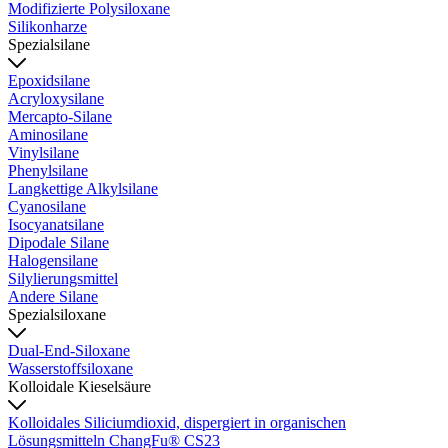
Modifizierte Polysiloxane
Silikonharze
Spezialsilane
Epoxidsilane
Acryloxysilane
Mercapto-Silane
Aminosilane
Vinylsilane
Phenylsilane
Langkettige Alkylsilane
Cyanosilane
Isocyanatsilane
Dipodale Silane
Halogensilane
Silylierungsmittel
Andere Silane
Spezialsiloxane
Dual-End-Siloxane
Wasserstoffsiloxane
Kolloidale Kieselsäure
Kolloidales Siliciumdioxid, dispergiert in organischen
Lösungsmitteln ChangFu® CS23