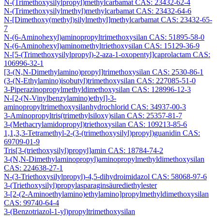
N-(Trimethoxysilylpropyl)methylcarbamat CAS: 23432-62-4
N-(Trimethoxysilylmethyl)methylcarbamat CAS: 23432-64-6
N-[Dimethoxy(methyl)silylmethyl]methylcarbamat CAS: 23432-65-
7
N-(6-Aminohexyl)aminopropyltrimethoxysilan CAS: 51895-58-0
N-(6-Aminohexyl)aminomethyltriethoxysilan CAS: 15129-36-9
N-[5-(Trimethoxysilylpropyl)-2-aza-1-oxopentyl]caprolactam CAS:
106996-32-1
[3-(N,N-Dimethylamino)propyl]trimethoxysilan CAS: 2530-86-1
(3-(N-Ethylamino)isobutyl)trimethoxysilan CAS: 227085-51-0
3-Piperazinopropylmethyldimethoxysilan CAS: 128996-12-3
N-[2-(N-Vinylbenzylamino)ethyl]-3-
aminopropyltrimethoxysilanhydrochlorid CAS: 34937-00-3
3-Aminopropyltris(trimethylsiloxy)silan CAS: 25357-81-7
3-(Methacrylamidopropyl)triethoxysilan CAS: 109213-85-6
1,1,3,3-Tetramethyl-2-(3-(trimethoxysilyl)propyl)guanidin CAS:
69709-01-9
Tris[3-(triethoxysilyl)propyl]amin CAS: 18784-74-2
3-(N,N-Dimethylaminopropyl)aminopropylmethyldimethoxysilan
CAS: 224638-27-1
N-(3-Triethoxysilylpropyl)-4,5-dihydroimidazol CAS: 58068-97-6
3-(Triethoxysilyl)propylasparaginsäurediethylester
3-[2-(2-Aminoethylamino)ethylamino]propylmethyldimethoxysilan
CAS: 99740-64-4
3-(Benzotriazol-1-yl)propyltrimethoxysilan