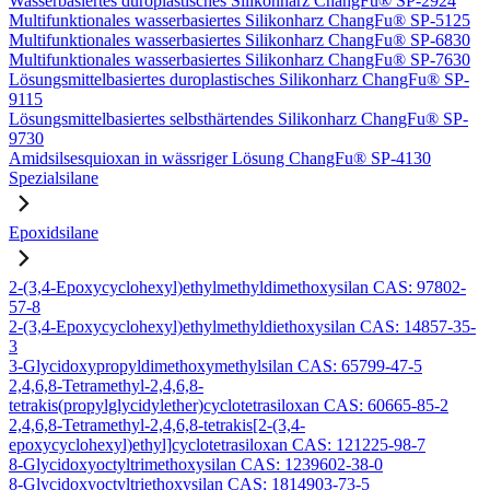
Wasserbasiertes duroplastisches Silikonharz ChangFu® SP-2924
Multifunktionales wasserbasiertes Silikonharz ChangFu® SP-5125
Multifunktionales wasserbasiertes Silikonharz ChangFu® SP-6830
Multifunktionales wasserbasiertes Silikonharz ChangFu® SP-7630
Lösungsmittelbasiertes duroplastisches Silikonharz ChangFu® SP-
9115
Lösungsmittelbasiertes selbsthärtendes Silikonharz ChangFu® SP-
9730
Amidsilsesquioxan in wässriger Lösung ChangFu® SP-4130
Spezialsilane
Epoxidsilane
2-(3,4-Epoxycyclohexyl)ethylmethyldimethoxysilan CAS: 97802-
57-8
2-(3,4-Epoxycyclohexyl)ethylmethyldiethoxysilan CAS: 14857-35-
3
3-Glycidoxypropyldimethoxymethylsilan CAS: 65799-47-5
2,4,6,8-Tetramethyl-2,4,6,8-
tetrakis(propylglycidylether)cyclotetrasiloxan CAS: 60665-85-2
2,4,6,8-Tetramethyl-2,4,6,8-tetrakis[2-(3,4-
epoxycyclohexyl)ethyl]cyclotetrasiloxan CAS: 121225-98-7
8-Glycidoxyoctyltrimethoxysilan CAS: 1239602-38-0
8-Glycidoxyoctyltriethoxysilan CAS: 1814903-73-5