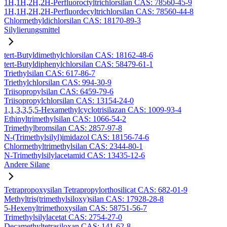
1H,1H,2H,2H-Perfluoroctyltrichlorsilan CAS: 78560-45-9
1H,1H,2H,2H-Perfluordecyltrichlorsilan CAS: 78560-44-8
Chlormethyldichlorsilan CAS: 18170-89-3
Silylierungsmittel
tert-Butyldimethylchlorsilan CAS: 18162-48-6
tert-Butyldiphenylchlorsilan CAS: 58479-61-1
Triethylsilan CAS: 617-86-7
Triethylchlorsilan CAS: 994-30-9
Triisopropylsilan CAS: 6459-79-6
Triisopropylchlorsilan CAS: 13154-24-0
1,1,3,3,5,5-Hexamethylcyclotrisilazan CAS: 1009-93-4
Ethinyltrimethylsilan CAS: 1066-54-2
Trimethylbromsilan CAS: 2857-97-8
N-(Trimethylsilyl)imidazol CAS: 18156-74-6
Chlormethyltrimethylsilan CAS: 2344-80-1
N-Trimethylsilylacetamid CAS: 13435-12-6
Andere Silane
Tetrapropoxysilan Tetrapropylorthosilicat CAS: 682-01-9
Methyltris(trimethylsiloxy)silan CAS: 17928-28-8
5-Hexenyltrimethoxysilan CAS: 58751-56-7
Trimethylsilylacetat CAS: 2754-27-0
Decamethyltetrasiloxan CAS: 141-62-8