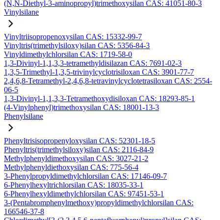
(N,N-Diethyl-3-aminopropyl)trimethoxysilan CAS: 41051-80-3
Vinylsilane
Vinyltriisopropenoxysilan CAS: 15332-99-7
Vinyltris(trimethylsiloxy)silan CAS: 5356-84-3
Vinyldimethylchlorsilan CAS: 1719-58-0
1,3-Divinyl-1,1,3,3-tetramethyldisilazan CAS: 7691-02-3
1,3,5-Trimethyl-1,3,5-trivinylcyclotrisiloxan CAS: 3901-77-7
2,4,6,8-Tetramethyl-2,4,6,8-tetravinylcyclotetrasiloxan CAS: 2554-
06-5
1,3-Divinyl-1,1,3,3-Tetramethoxydisiloxan CAS: 18293-85-1
(4-Vinylphenyl)trimethoxysilan CAS: 18001-13-3
Phenylsilane
Phenyltrisisopropenyloxysilan CAS: 52301-18-5
Phenyltris(trimethylsiloxy)silan CAS: 2116-84-9
Methylphenyldimethoxysilan CAS: 3027-21-2
Methylphenyldiethoxysilan CAS: 775-56-4
3-Phenylpropyldimethylchlorsilan CAS: 17146-09-7
6-Phenylhexyltrichlorsilan CAS: 18035-33-1
6-Phenylhexyldimethylchlorsilan CAS: 97451-53-1
3-(Pentabromphenylmethoxy)propyldimethylchlorsilan CAS:
166546-37-8