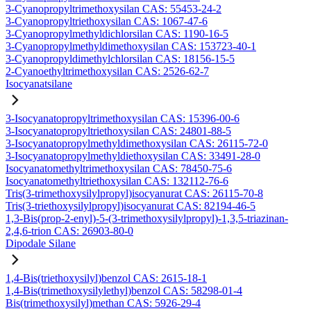
3-Cyanopropyltrimethoxysilan CAS: 55453-24-2
3-Cyanopropyltriethoxysilan CAS: 1067-47-6
3-Cyanopropylmethyldichlorsilan CAS: 1190-16-5
3-Cyanopropylmethyldimethoxysilan CAS: 153723-40-1
3-Cyanopropyldimethylchlorsilan CAS: 18156-15-5
2-Cyanoethyltrimethoxysilan CAS: 2526-62-7
Isocyanatsilane
3-Isocyanatopropyltrimethoxysilan CAS: 15396-00-6
3-Isocyanatopropyltriethoxysilan CAS: 24801-88-5
3-Isocyanatopropylmethyldimethoxysilan CAS: 26115-72-0
3-Isocyanatopropylmethyldiethoxysilan CAS: 33491-28-0
Isocyanatomethyltrimethoxysilan CAS: 78450-75-6
Isocyanatomethyltriethoxysilan CAS: 132112-76-6
Tris(3-trimethoxysilylpropyl)isocyanurat CAS: 26115-70-8
Tris(3-triethoxysilylpropyl)isocyanurat CAS: 82194-46-5
1,3-Bis(prop-2-enyl)-5-(3-trimethoxysilylpropyl)-1,3,5-triazinan-
2,4,6-trion CAS: 26903-80-0
Dipodale Silane
1,4-Bis(triethoxysilyl)benzol CAS: 2615-18-1
1,4-Bis(trimethoxysilylethyl)benzol CAS: 58298-01-4
Bis(trimethoxysilyl)methan CAS: 5926-29-4