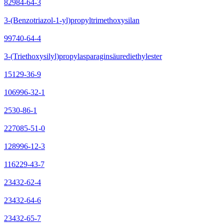
82984-64-3
3-(Benzotriazol-1-yl)propyltrimethoxysilan
99740-64-4
3-(Triethoxysilyl)propylasparaginsäurediethylester
15129-36-9
106996-32-1
2530-86-1
227085-51-0
128996-12-3
116229-43-7
23432-62-4
23432-64-6
23432-65-7