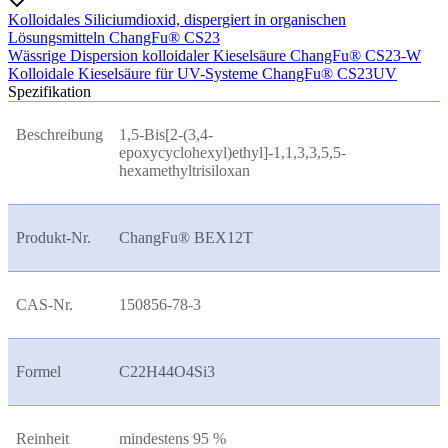
Kolloidales Siliciumdioxid, dispergiert in organischen
Lösungsmitteln ChangFu® CS23
Wässrige Dispersion kolloidaler Kieselsäure ChangFu® CS23-W
Kolloidale Kieselsäure für UV-Systeme ChangFu® CS23UV
Spezifikation
Beschreibung
1,5-Bis[2-(3,4-
epoxycyclohexyl)ethyl]-1,1,3,3,5,5-
hexamethyltrisiloxan
Produkt-Nr.
ChangFu® BEX
12T
CAS-Nr.
150856-78-3
Formel
C22H44O4Si3
Reinheit
mindestens 95 %