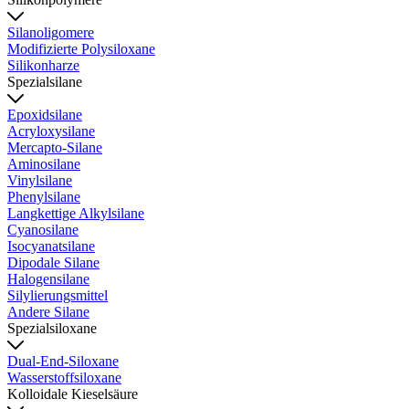
Silanoligomere
Modifizierte Polysiloxane
Silikonharze
Spezialsilane
Epoxidsilane
Acryloxysilane
Mercapto-Silane
Aminosilane
Vinylsilane
Phenylsilane
Langkettige Alkylsilane
Cyanosilane
Isocyanatsilane
Dipodale Silane
Halogensilane
Silylierungsmittel
Andere Silane
Spezialsiloxane
Dual-End-Siloxane
Wasserstoffsiloxane
Kolloidale Kieselsäure