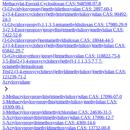
Methacrylat-Epoxid-Cyclosiloxan CAS: 948598-97-8
(3-Glycidyloxypropyl)methyldiethoxysilan CAS: 2897-60-1
2-(3,4-Epoxycyclohexyl)ethyltris(trimethylsiloxy)silan CAS: 90492-
24-3
(3-Glycidoxypropyl)-1,1,3,3-tetramethyldisiloxan CAS: 17980-29-9
3-(2,3-Epoxypropoxy)propylbis(trimethylsiloxy)methylsilan CAS:
7422-52-8
(3-Glycidoxypropyl)pentamethyldisiloxan CAS: 18044-44-5
2-(3,4-Epoxycyclohexyl)ethylbis(trimethylsiloxy)methylsilan CAS:
65842-29-7
[3-(Glycidoxyethoxy)propyl]trimethoxysilan CAS: 118822-75-6
3,5-Bis[2-(3,4-epoxycyclohexyl)ethyl]-1,1,1,3,5,7,7,7-
octamethyltetrasiloxan
Tris[2-(3,4-epoxycyclohexyl)ethyldimethylsiloxy]methylsilan CAS:
121239-71-2
Acryloxysilane
3-Methacryloxypropyltris(trimethylsiloxy)silan CAS: 17096-07-0
3-Methacryloyloxypropylbis(trimethylsiloxy)methylsilan CAS:
19309-90-1
3-Methacryloxypropyldimethylchlorsilan CAS: 24636-31-5
3-Acryloxypropyltris(trimethylsiloxy)silan CAS: 17096-12-7
3-Acryloxypropyltrimethoxysilan CAS: 4369-14-6
3-Acryloxypropylmethyldimethoxysilan CAS: 13732-00-8