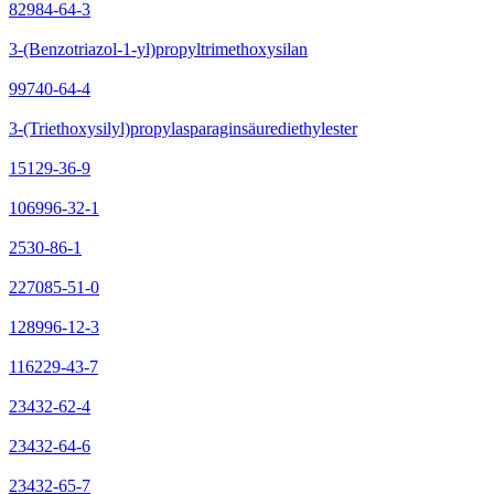
82984-64-3
3-(Benzotriazol-1-yl)propyltrimethoxysilan
99740-64-4
3-(Triethoxysilyl)propylasparaginsäurediethylester
15129-36-9
106996-32-1
2530-86-1
227085-51-0
128996-12-3
116229-43-7
23432-62-4
23432-64-6
23432-65-7