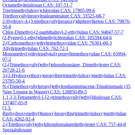
Octamethyltrisiloxan CAS: 107-51-7
Tris(trimethylsiloxy)chlorsilan CAS: 17905-99-6
Triethoxysilylpropylmaleaminsäure CAS: 33525-68-7
2-Hydroxy-4-(3-triethoxysilylpropoxy)diphenylketon CAS: 79876-
59-8
Chlor-Dimethyl-(2-naphthalinyl-2-ethyl)silan CAS: 94847-57-7
(2-Pyrenyl-1-ethyl)dimethylchlorsilan CAS: 105594-64-6
2-(Carbomethoxy)ethyltrimethoxysilan CAS: 76301-00-3
Allyltrimethylsilan CAS: 762-72-1
Monomethyl (ethylenglykol) propyltrimethoxysilan CAS: 65994-
07-2
(2-(Trimethoxysilyl)ethyl)phosphonsäure, Dimethylester CAS:
20728-21-6
3-(2-Hydroxyethoxy)propylbis(trimethylsiloxy)methylsilan CAS:
23785-50-4
N-(Trimethoxysilylpropyl)ethylendiamintriacetat-Trinatriumsalz (35
%ige Lösung in Wasser) CAS: 128850-89-5
1,1,3,3-Tetramethyl-1-[2-(trimethoxysilyl)ethyl]disiloxan CAS:
137407-65-9
[3,3-
Bis(hydroxymethyl)butoxy]propylbis(trimethylsiloxy)methylsilan
CAS: 4262-92-4
2-(Triethoxysilyl)ethylphosphonsäurediethylester CAS: 757-44-8
Spezialsiloxane