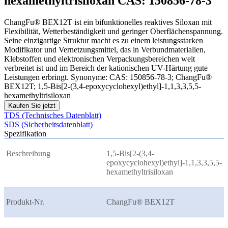
hexamethyltrisiloxan CAS: 150856-78-3
ChangFu® BEX12T ist ein bifunktionelles reaktives Siloxan mit
Flexibilität, Wetterbeständigkeit und geringer Oberflächenspannung.
Seine einzigartige Struktur macht es zu einem leistungsstarken
Modifikator und Vernetzungsmittel, das in Verbundmaterialien,
Klebstoffen und elektronischen Verpackungsbereichen weit
verbreitet ist und im Bereich der kationischen UV-Härtung gute
Leistungen erbringt. Synonyme: CAS: 150856-78-3; ChangFu®
BEX12T; 1,5-Bis[2-(3,4-epoxycyclohexyl)ethyl]-1,1,3,3,5,5-
hexamethyltrisiloxan
Kaufen Sie jetzt
TDS (Technisches Datenblatt)
SDS (Sicherheitsdatenblatt)
Spezifikation
Beschreibung
1,5-Bis[2-(3,4-
epoxycyclohexyl)ethyl]-1,1,3,3,5,5-
hexamethyltrisiloxan
Produkt-Nr.
ChangFu® BEX
12T