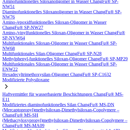
Aminofunktionelles Siloxanoligomer in Wasser ChangFu® SP-
NW51
Diaminofunktionelles Siloxanoligomer in Wasser ChangFu® SP-
NW76
Amino-/epoxidfunktionelles Siloxan-Oligomer in Wasser
ChangFu® SP-NW27
Amino-/vinylfunktionelles Siloxan-Oligomer in Wasser ChangFu®
SP-NVW64
Multifunktionales Siloxan-Oligomer in Wasser ChangFu® SP-
NW68
Multifunktionales Silan-Oligomer ChangFu® SP-N28
Methylphenyl-funktionelles Siloxan-Oligomer ChangFu® SP-MP29
Multifunktionales Siloxan-Oligomer in Wasser ChangFu® SP-
ENW22
Hexadecyltrimethoxysilan-Oligomer ChangFu® SP-C1632
Modifizierte Polysiloxane
Haftvermittler für wasserbasierte Beschichtungen ChangFu® MS-
E11
Modifiziertes diaminofunktionelles Silan ChangFu® MS-DN
(Mercaptopropyl)methylsiloxan-Dimethylsiloxan-Copolymere –
ChangFu® MS-SH
(Methacryloxypropyl)methylsiloxan-Dimethylsiloxan-Copolymere –
ChangFu® MS-MA09