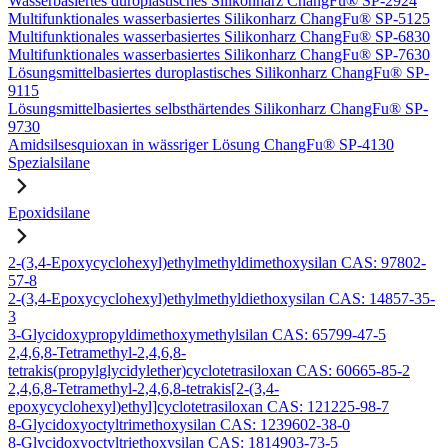
Wasserbasiertes duroplastisches Silikonharz ChangFu® SP-2924
Multifunktionales wasserbasiertes Silikonharz ChangFu® SP-5125
Multifunktionales wasserbasiertes Silikonharz ChangFu® SP-6830
Multifunktionales wasserbasiertes Silikonharz ChangFu® SP-7630
Lösungsmittelbasiertes duroplastisches Silikonharz ChangFu® SP-
9115
Lösungsmittelbasiertes selbsthärtendes Silikonharz ChangFu® SP-
9730
Amidsilsesquioxan in wässriger Lösung ChangFu® SP-4130
Spezialsilane
Epoxidsilane
2-(3,4-Epoxycyclohexyl)ethylmethyldimethoxysilan CAS: 97802-
57-8
2-(3,4-Epoxycyclohexyl)ethylmethyldiethoxysilan CAS: 14857-35-
3
3-Glycidoxypropyldimethoxymethylsilan CAS: 65799-47-5
2,4,6,8-Tetramethyl-2,4,6,8-
tetrakis(propylglycidylether)cyclotetrasiloxan CAS: 60665-85-2
2,4,6,8-Tetramethyl-2,4,6,8-tetrakis[2-(3,4-
epoxycyclohexyl)ethyl]cyclotetrasiloxan CAS: 121225-98-7
8-Glycidoxyoctyltrimethoxysilan CAS: 1239602-38-0
8-Glycidoxyoctyltriethoxysilan CAS: 1814903-73-5