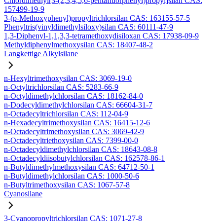
Chlordimethyl[3-(2,3,4,5,6-pentafluorphenyl)propyl]silan CAS:
157499-19-9
3-(p-Methoxyphenyl)propyltrichlorsilan CAS: 163155-57-5
Phenyltris(vinyldimethylsiloxy)silan CAS: 60111-47-9
1,3-Diphenyl-1,1,3,3-tetramethoxydisiloxan CAS: 17938-09-9
Methyldiphenylmethoxysilan CAS: 18407-48-2
Langkettige Alkylsilane
n-Hexyltrimethoxysilan CAS: 3069-19-0
n-Octyltrichlorsilan CAS: 5283-66-9
n-Octyldimethylchlorsilan CAS: 18162-84-0
n-Dodecyldimethylchlorsilan CAS: 66604-31-7
n-Octadecyltrichlorsilan CAS: 112-04-9
n-Hexadecyltrimethoxysilan CAS: 16415-12-6
n-Octadecyltrimethoxysilan CAS: 3069-42-9
n-Octadecyltriethoxysilan CAS: 7399-00-0
n-Octadecyldimethylchlorsilan CAS: 18643-08-8
n-Octadecyldiisobutylchlorsilan CAS: 162578-86-1
n-Butyldimethylmethoxysilan CAS: 64712-50-1
n-Butyldimethylchlorsilan CAS: 1000-50-6
n-Butyltrimethoxysilan CAS: 1067-57-8
Cyanosilane
3-Cyanopropyltrichlorsilan CAS: 1071-27-8