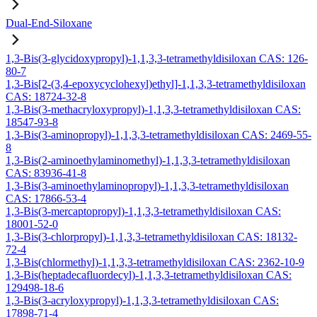
Dual-End-Siloxane
1,3-Bis(3-glycidoxypropyl)-1,1,3,3-tetramethyldisiloxan CAS: 126-
80-7
1,3-Bis[2-(3,4-epoxycyclohexyl)ethyl]-1,1,3,3-tetramethyldisiloxan
CAS: 18724-32-8
1,3-Bis(3-methacryloxypropyl)-1,1,3,3-tetramethyldisiloxan CAS:
18547-93-8
1,3-Bis(3-aminopropyl)-1,1,3,3-tetramethyldisiloxan CAS: 2469-55-
8
1,3-Bis(2-aminoethylaminomethyl)-1,1,3,3-tetramethyldisiloxan
CAS: 83936-41-8
1,3-Bis(3-aminoethylaminopropyl)-1,1,3,3-tetramethyldisiloxan
CAS: 17866-53-4
1,3-Bis(3-mercaptopropyl)-1,1,3,3-tetramethyldisiloxan CAS:
18001-52-0
1,3-Bis(3-chlorpropyl)-1,1,3,3-tetramethyldisiloxan CAS: 18132-
72-4
1,3-Bis(chlormethyl)-1,1,3,3-tetramethyldisiloxan CAS: 2362-10-9
1,3-Bis(heptadecafluordecyl)-1,1,3,3-tetramethyldisiloxan CAS:
129498-18-6
1,3-Bis(3-acryloxypropyl)-1,1,3,3-tetramethyldisiloxan CAS:
17898-71-4