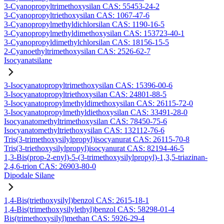
3-Cyanopropyltrimethoxysilan CAS: 55453-24-2
3-Cyanopropyltriethoxysilan CAS: 1067-47-6
3-Cyanopropylmethyldichlorsilan CAS: 1190-16-5
3-Cyanopropylmethyldimethoxysilan CAS: 153723-40-1
3-Cyanopropyldimethylchlorsilan CAS: 18156-15-5
2-Cyanoethyltrimethoxysilan CAS: 2526-62-7
Isocyanatsilane
3-Isocyanatopropyltrimethoxysilan CAS: 15396-00-6
3-Isocyanatopropyltriethoxysilan CAS: 24801-88-5
3-Isocyanatopropylmethyldimethoxysilan CAS: 26115-72-0
3-Isocyanatopropylmethyldiethoxysilan CAS: 33491-28-0
Isocyanatomethyltrimethoxysilan CAS: 78450-75-6
Isocyanatomethyltriethoxysilan CAS: 132112-76-6
Tris(3-trimethoxysilylpropyl)isocyanurat CAS: 26115-70-8
Tris(3-triethoxysilylpropyl)isocyanurat CAS: 82194-46-5
1,3-Bis(prop-2-enyl)-5-(3-trimethoxysilylpropyl)-1,3,5-triazinan-
2,4,6-trion CAS: 26903-80-0
Dipodale Silane
1,4-Bis(triethoxysilyl)benzol CAS: 2615-18-1
1,4-Bis(trimethoxysilylethyl)benzol CAS: 58298-01-4
Bis(trimethoxysilyl)methan CAS: 5926-29-4