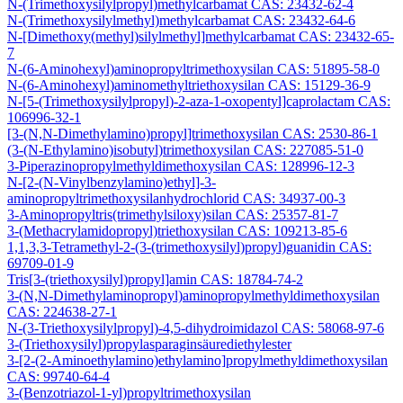
N-(Trimethoxysilylpropyl)methylcarbamat CAS: 23432-62-4
N-(Trimethoxysilylmethyl)methylcarbamat CAS: 23432-64-6
N-[Dimethoxy(methyl)silylmethyl]methylcarbamat CAS: 23432-65-
7
N-(6-Aminohexyl)aminopropyltrimethoxysilan CAS: 51895-58-0
N-(6-Aminohexyl)aminomethyltriethoxysilan CAS: 15129-36-9
N-[5-(Trimethoxysilylpropyl)-2-aza-1-oxopentyl]caprolactam CAS:
106996-32-1
[3-(N,N-Dimethylamino)propyl]trimethoxysilan CAS: 2530-86-1
(3-(N-Ethylamino)isobutyl)trimethoxysilan CAS: 227085-51-0
3-Piperazinopropylmethyldimethoxysilan CAS: 128996-12-3
N-[2-(N-Vinylbenzylamino)ethyl]-3-
aminopropyltrimethoxysilanhydrochlorid CAS: 34937-00-3
3-Aminopropyltris(trimethylsiloxy)silan CAS: 25357-81-7
3-(Methacrylamidopropyl)triethoxysilan CAS: 109213-85-6
1,1,3,3-Tetramethyl-2-(3-(trimethoxysilyl)propyl)guanidin CAS:
69709-01-9
Tris[3-(triethoxysilyl)propyl]amin CAS: 18784-74-2
3-(N,N-Dimethylaminopropyl)aminopropylmethyldimethoxysilan
CAS: 224638-27-1
N-(3-Triethoxysilylpropyl)-4,5-dihydroimidazol CAS: 58068-97-6
3-(Triethoxysilyl)propylasparaginsäurediethylester
3-[2-(2-Aminoethylamino)ethylamino]propylmethyldimethoxysilan
CAS: 99740-64-4
3-(Benzotriazol-1-yl)propyltrimethoxysilan