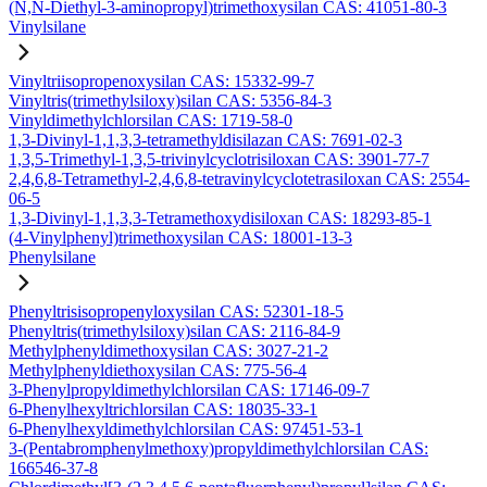
(N,N-Diethyl-3-aminopropyl)trimethoxysilan CAS: 41051-80-3
Vinylsilane
Vinyltriisopropenoxysilan CAS: 15332-99-7
Vinyltris(trimethylsiloxy)silan CAS: 5356-84-3
Vinyldimethylchlorsilan CAS: 1719-58-0
1,3-Divinyl-1,1,3,3-tetramethyldisilazan CAS: 7691-02-3
1,3,5-Trimethyl-1,3,5-trivinylcyclotrisiloxan CAS: 3901-77-7
2,4,6,8-Tetramethyl-2,4,6,8-tetravinylcyclotetrasiloxan CAS: 2554-
06-5
1,3-Divinyl-1,1,3,3-Tetramethoxydisiloxan CAS: 18293-85-1
(4-Vinylphenyl)trimethoxysilan CAS: 18001-13-3
Phenylsilane
Phenyltrisisopropenyloxysilan CAS: 52301-18-5
Phenyltris(trimethylsiloxy)silan CAS: 2116-84-9
Methylphenyldimethoxysilan CAS: 3027-21-2
Methylphenyldiethoxysilan CAS: 775-56-4
3-Phenylpropyldimethylchlorsilan CAS: 17146-09-7
6-Phenylhexyltrichlorsilan CAS: 18035-33-1
6-Phenylhexyldimethylchlorsilan CAS: 97451-53-1
3-(Pentabromphenylmethoxy)propyldimethylchlorsilan CAS:
166546-37-8