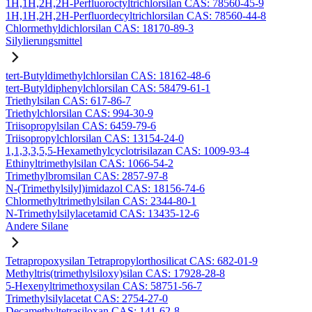
1H,1H,2H,2H-Perfluoroctyltrichlorsilan CAS: 78560-45-9
1H,1H,2H,2H-Perfluordecyltrichlorsilan CAS: 78560-44-8
Chlormethyldichlorsilan CAS: 18170-89-3
Silylierungsmittel
tert-Butyldimethylchlorsilan CAS: 18162-48-6
tert-Butyldiphenylchlorsilan CAS: 58479-61-1
Triethylsilan CAS: 617-86-7
Triethylchlorsilan CAS: 994-30-9
Triisopropylsilan CAS: 6459-79-6
Triisopropylchlorsilan CAS: 13154-24-0
1,1,3,3,5,5-Hexamethylcyclotrisilazan CAS: 1009-93-4
Ethinyltrimethylsilan CAS: 1066-54-2
Trimethylbromsilan CAS: 2857-97-8
N-(Trimethylsilyl)imidazol CAS: 18156-74-6
Chlormethyltrimethylsilan CAS: 2344-80-1
N-Trimethylsilylacetamid CAS: 13435-12-6
Andere Silane
Tetrapropoxysilan Tetrapropylorthosilicat CAS: 682-01-9
Methyltris(trimethylsiloxy)silan CAS: 17928-28-8
5-Hexenyltrimethoxysilan CAS: 58751-56-7
Trimethylsilylacetat CAS: 2754-27-0
Decamethyltetrasiloxan CAS: 141-62-8