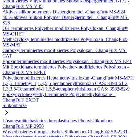
Modifiziertes Vinyl-funktionales Siloxan-Dispergiermittel A-172 -
ChangFu® MS-V35
Aktives silikonpolymeres Dispergiermittel -ChangFu® MS-S24
40 % aktives Silikon-Polymer-Dispergiermittel – ChangFu® MS-
S25
OH-terminiertes Polyether-modifiziertes Polysiloxan -ChangFu®
MS-OHET
Methacryloxy-terminiertes modifiziertes Polysiloxan -ChangFu®
MS-MAT
Carboxylterminiertes modifiziertes Polysiloxan -ChangFu® MS-
CAT
Epoxidterminiertes modifiziertes Polysiloxan -ChangFu® MS-EPT
Mit Epoxidharz terminiertes Polyether-modifiziertes Polysiloxan -
ChangFu® MS-EPET
Polyethermodifiziertes Heptamethyltrisiloxan -ChangFu® MS-M7H
1,3,5-Trimethyl-1,1,3,5,5-pentaphenyltrisiloxan CAS: 3390-61-2
1,3,3,5-Tetramethyl-1,1,5,5-tetraphenyltrisiloxan CAS: 3982-82-9
Epoxycyclohexylethyl-terminierte PolyDimethylsiloxane –
ChangFu® EXDT
Silikonharze
Lösungsmittelbasiertes duroplastisches Phenylsilikonharz
ChangFu® MP-2950
Wasserbasiertes duroplastisches Silikonharz ChangFu® SP-2231