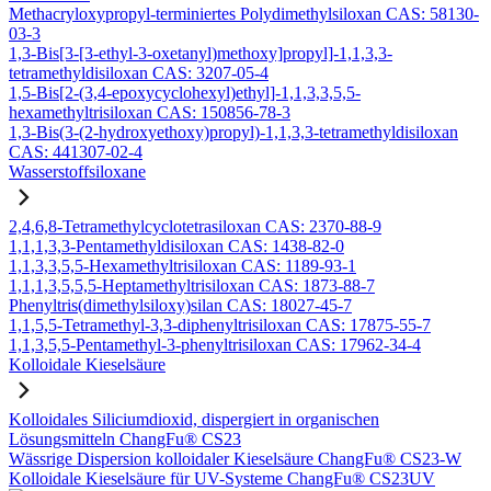
Methacryloxypropyl-terminiertes Polydimethylsiloxan CAS: 58130-
03-3
1,3-Bis[3-[3-ethyl-3-oxetanyl)methoxy]propyl]-1,1,3,3-
tetramethyldisiloxan CAS: 3207-05-4
1,5-Bis[2-(3,4-epoxycyclohexyl)ethyl]-1,1,3,3,5,5-
hexamethyltrisiloxan CAS: 150856-78-3
1,3-Bis(3-(2-hydroxyethoxy)propyl)-1,1,3,3-tetramethyldisiloxan
CAS: 441307-02-4
Wasserstoffsiloxane
2,4,6,8-Tetramethylcyclotetrasiloxan CAS: 2370-88-9
1,1,1,3,3-Pentamethyldisiloxan CAS: 1438-82-0
1,1,3,3,5,5-Hexamethyltrisiloxan CAS: 1189-93-1
1,1,1,3,5,5,5-Heptamethyltrisiloxan CAS: 1873-88-7
Phenyltris(dimethylsiloxy)silan CAS: 18027-45-7
1,1,5,5-Tetramethyl-3,3-diphenyltrisiloxan CAS: 17875-55-7
1,1,3,5,5-Pentamethyl-3-phenyltrisiloxan CAS: 17962-34-4
Kolloidale Kieselsäure
Kolloidales Siliciumdioxid, dispergiert in organischen
Lösungsmitteln ChangFu® CS23
Wässrige Dispersion kolloidaler Kieselsäure ChangFu® CS23-W
Kolloidale Kieselsäure für UV-Systeme ChangFu® CS23UV