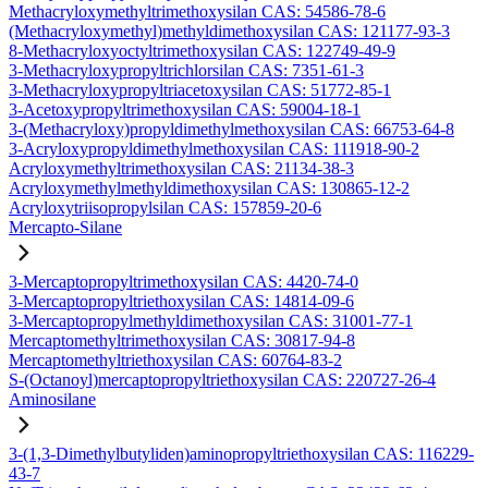
Methacryloxymethyltrimethoxysilan CAS: 54586-78-6
(Methacryloxymethyl)methyldimethoxysilan CAS: 121177-93-3
8-Methacryloxyoctyltrimethoxysilan CAS: 122749-49-9
3-Methacryloxypropyltrichlorsilan CAS: 7351-61-3
3-Methacryloxypropyltriacetoxysilan CAS: 51772-85-1
3-Acetoxypropyltrimethoxysilan CAS: 59004-18-1
3-(Methacryloxy)propyldimethylmethoxysilan CAS: 66753-64-8
3-Acryloxypropyldimethylmethoxysilan CAS: 111918-90-2
Acryloxymethyltrimethoxysilan CAS: 21134-38-3
Acryloxymethylmethyldimethoxysilan CAS: 130865-12-2
Acryloxytriisopropylsilan CAS: 157859-20-6
Mercapto-Silane
3-Mercaptopropyltrimethoxysilan CAS: 4420-74-0
3-Mercaptopropyltriethoxysilan CAS: 14814-09-6
3-Mercaptopropylmethyldimethoxysilan CAS: 31001-77-1
Mercaptomethyltrimethoxysilan CAS: 30817-94-8
Mercaptomethyltriethoxysilan CAS: 60764-83-2
S-(Octanoyl)mercaptopropyltriethoxysilan CAS: 220727-26-4
Aminosilane
3-(1,3-Dimethylbutyliden)aminopropyltriethoxysilan CAS: 116229-
43-7