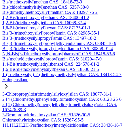
Bis(triethoxysilyl)methan CAS: 18418-72-9
Bis(chlordimethylsilyl)methan CAS: 5357-38-0
Bis(dimethylmethoxysilyl)mathan CAS: 18297-76-2
1,2-Bis(trimethoxysilyl)ethan CAS: 18406-41-2
1,2-Bis(triethoxysilyl)ethan CAS: 16068-37-4
1,6-Bis(trimethoxysilyl)hexan CAS: 87135-01-1
Bis[3-(trimethoxysilyl)propyl]amin CAS: 82985-35-1
Bis[3-(triethoxysilyl)propyl]amin CAS: 13497-18-2
Bis[3-(trimethoxysilyl)propyl]ethylendiamin CAS: 68845-16-9
Bis[3-(triethoxysilyl)propyl]ethylendiamin CAS: 30858-91-4
N,N-Bis(3-Trimethoxysilylpropyl)harnstoff CAS: 18418-53-6
Bis(methyldiethoxysilylpropyl)amin CAS: 31020-47-0
1,4-Bis(triethoxysilylethyl)benzol CAS: 224578-01-2
1,6-Bis(diethoxymethylsilyl)hexan CAS: 18536-21-5
1-(Triethoxysilyl)-2-(diethoxymethylsilyl)ethan CAS: 18418-54-7
Halogensilane
3-Chloropropyltris(trimethylsilyloxy)silan CAS: 18077-31-1
2-[4-(Chlormethyl)phenyl]ethyltrimethoxysilan CAS: 68128-25-6
2-[4-(Chloromethyl)phenyl]ethyltris(trimethylsiloxy)silan CAS:
167426-89-3
3-Brompropyltrimethoxysilan CAS: 51826-90-5
Chlormethyltriethoxysilan CAS: 15267-95-5
1H,1H,2H,2H-Perfluorhexylmethyldichlorsilan CAS: 38436-16-7