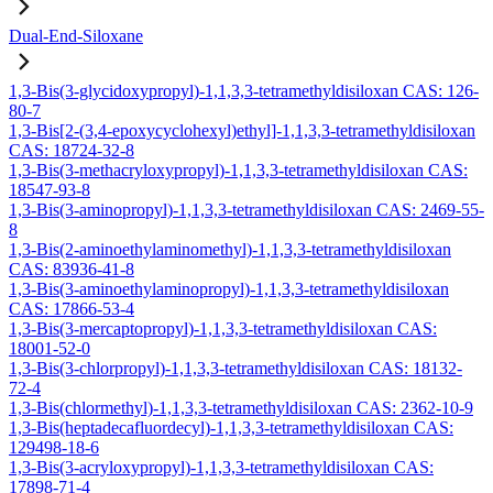
Dual-End-Siloxane
1,3-Bis(3-glycidoxypropyl)-1,1,3,3-tetramethyldisiloxan CAS: 126-
80-7
1,3-Bis[2-(3,4-epoxycyclohexyl)ethyl]-1,1,3,3-tetramethyldisiloxan
CAS: 18724-32-8
1,3-Bis(3-methacryloxypropyl)-1,1,3,3-tetramethyldisiloxan CAS:
18547-93-8
1,3-Bis(3-aminopropyl)-1,1,3,3-tetramethyldisiloxan CAS: 2469-55-
8
1,3-Bis(2-aminoethylaminomethyl)-1,1,3,3-tetramethyldisiloxan
CAS: 83936-41-8
1,3-Bis(3-aminoethylaminopropyl)-1,1,3,3-tetramethyldisiloxan
CAS: 17866-53-4
1,3-Bis(3-mercaptopropyl)-1,1,3,3-tetramethyldisiloxan CAS:
18001-52-0
1,3-Bis(3-chlorpropyl)-1,1,3,3-tetramethyldisiloxan CAS: 18132-
72-4
1,3-Bis(chlormethyl)-1,1,3,3-tetramethyldisiloxan CAS: 2362-10-9
1,3-Bis(heptadecafluordecyl)-1,1,3,3-tetramethyldisiloxan CAS:
129498-18-6
1,3-Bis(3-acryloxypropyl)-1,1,3,3-tetramethyldisiloxan CAS:
17898-71-4