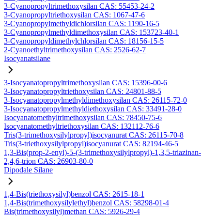
3-Cyanopropyltrimethoxysilan CAS: 55453-24-2
3-Cyanopropyltriethoxysilan CAS: 1067-47-6
3-Cyanopropylmethyldichlorsilan CAS: 1190-16-5
3-Cyanopropylmethyldimethoxysilan CAS: 153723-40-1
3-Cyanopropyldimethylchlorsilan CAS: 18156-15-5
2-Cyanoethyltrimethoxysilan CAS: 2526-62-7
Isocyanatsilane
3-Isocyanatopropyltrimethoxysilan CAS: 15396-00-6
3-Isocyanatopropyltriethoxysilan CAS: 24801-88-5
3-Isocyanatopropylmethyldimethoxysilan CAS: 26115-72-0
3-Isocyanatopropylmethyldiethoxysilan CAS: 33491-28-0
Isocyanatomethyltrimethoxysilan CAS: 78450-75-6
Isocyanatomethyltriethoxysilan CAS: 132112-76-6
Tris(3-trimethoxysilylpropyl)isocyanurat CAS: 26115-70-8
Tris(3-triethoxysilylpropyl)isocyanurat CAS: 82194-46-5
1,3-Bis(prop-2-enyl)-5-(3-trimethoxysilylpropyl)-1,3,5-triazinan-
2,4,6-trion CAS: 26903-80-0
Dipodale Silane
1,4-Bis(triethoxysilyl)benzol CAS: 2615-18-1
1,4-Bis(trimethoxysilylethyl)benzol CAS: 58298-01-4
Bis(trimethoxysilyl)methan CAS: 5926-29-4