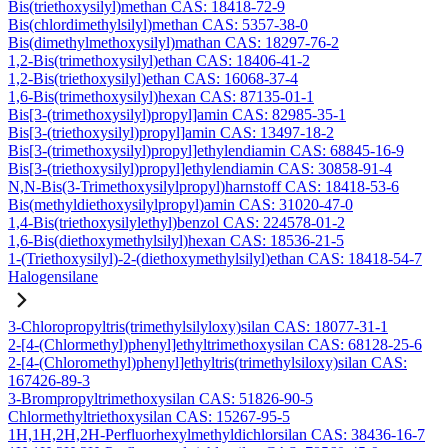
Bis(triethoxysilyl)methan CAS: 18418-72-9
Bis(chlordimethylsilyl)methan CAS: 5357-38-0
Bis(dimethylmethoxysilyl)mathan CAS: 18297-76-2
1,2-Bis(trimethoxysilyl)ethan CAS: 18406-41-2
1,2-Bis(triethoxysilyl)ethan CAS: 16068-37-4
1,6-Bis(trimethoxysilyl)hexan CAS: 87135-01-1
Bis[3-(trimethoxysilyl)propyl]amin CAS: 82985-35-1
Bis[3-(triethoxysilyl)propyl]amin CAS: 13497-18-2
Bis[3-(trimethoxysilyl)propyl]ethylendiamin CAS: 68845-16-9
Bis[3-(triethoxysilyl)propyl]ethylendiamin CAS: 30858-91-4
N,N-Bis(3-Trimethoxysilylpropyl)harnstoff CAS: 18418-53-6
Bis(methyldiethoxysilylpropyl)amin CAS: 31020-47-0
1,4-Bis(triethoxysilylethyl)benzol CAS: 224578-01-2
1,6-Bis(diethoxymethylsilyl)hexan CAS: 18536-21-5
1-(Triethoxysilyl)-2-(diethoxymethylsilyl)ethan CAS: 18418-54-7
Halogensilane
3-Chloropropyltris(trimethylsilyloxy)silan CAS: 18077-31-1
2-[4-(Chlormethyl)phenyl]ethyltrimethoxysilan CAS: 68128-25-6
2-[4-(Chloromethyl)phenyl]ethyltris(trimethylsiloxy)silan CAS:
167426-89-3
3-Brompropyltrimethoxysilan CAS: 51826-90-5
Chlormethyltriethoxysilan CAS: 15267-95-5
1H,1H,2H,2H-Perfluorhexylmethyldichlorsilan CAS: 38436-16-7