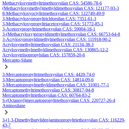
Methacryloxymethyltrimethoxysilan CAS: 54586-78-6
(Methacryloxymethyl)methyldimethoxysilan CAS: 121177-93-3
8-Methacryloxyoctyltrimethoxysilan CAS: 122749-49-9
3-Methacryloxypropyltrichlorsilan CAS: 7351-61-3
3-Methacryloxypropyltriacetoxysilan CAS: 51772-85-1
3-Acetoxypropyltrimethoxysilan CAS: 59004-18-1
3-(Methacryloxy)propyldimethylmethoxysilan CAS: 66753-64-8
3-Acryloxypropyldimethylmethoxysilan CAS: 111918-90-2
Acryloxymethyltrimethoxysilan CAS: 21134-38-3
Acryloxymethylmethyldimethoxysilan CAS: 130865-12-2
Acryloxytriisopropylsilan CAS: 157859-20-6
Mercapto-Silane
3-Mercaptopropyltrimethoxysilan CAS: 4420-74-0
3-Mercaptopropyltriethoxysilan CAS: 14814-09-6
3-Mercaptopropylmethyldimethoxysilan CAS: 31001-77-1
Mercaptomethyltrimethoxysilan CAS: 30817-94-8
Mercaptomethyltriethoxysilan CAS: 60764-83-2
S-(Octanoyl)mercaptopropyltriethoxysilan CAS: 220727-26-4
Aminosilane
3-(1,3-Dimethylbutyliden)aminopropyltriethoxysilan CAS: 116229-
43-7