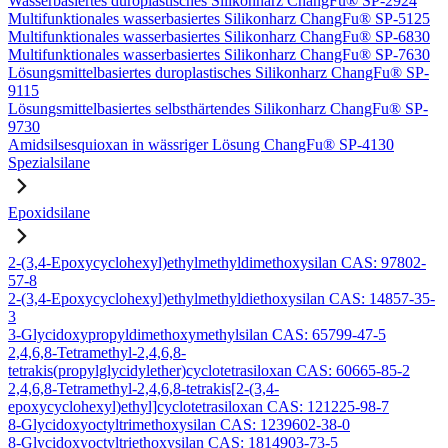
Wasserbasiertes duroplastisches Silikonharz ChangFu® SP-2924
Multifunktionales wasserbasiertes Silikonharz ChangFu® SP-5125
Multifunktionales wasserbasiertes Silikonharz ChangFu® SP-6830
Multifunktionales wasserbasiertes Silikonharz ChangFu® SP-7630
Lösungsmittelbasiertes duroplastisches Silikonharz ChangFu® SP-
9115
Lösungsmittelbasiertes selbsthärtendes Silikonharz ChangFu® SP-
9730
Amidsilsesquioxan in wässriger Lösung ChangFu® SP-4130
Spezialsilane
Epoxidsilane
2-(3,4-Epoxycyclohexyl)ethylmethyldimethoxysilan CAS: 97802-
57-8
2-(3,4-Epoxycyclohexyl)ethylmethyldiethoxysilan CAS: 14857-35-
3
3-Glycidoxypropyldimethoxymethylsilan CAS: 65799-47-5
2,4,6,8-Tetramethyl-2,4,6,8-
tetrakis(propylglycidylether)cyclotetrasiloxan CAS: 60665-85-2
2,4,6,8-Tetramethyl-2,4,6,8-tetrakis[2-(3,4-
epoxycyclohexyl)ethyl]cyclotetrasiloxan CAS: 121225-98-7
8-Glycidoxyoctyltrimethoxysilan CAS: 1239602-38-0
8-Glycidoxyoctyltriethoxysilan CAS: 1814903-73-5