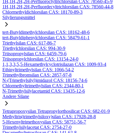
1H,1H,2H,2H-Perfluoroctyltrichlorsilan CAS: 78560-45-9
1H,1H,2H,2H-Perfluordecyltrichlorsilan CAS: 78560-44-8
Chlormethyldichlorsilan CAS: 18170-89-3
Silylierungsmittel
tert-Butyldimethylchlorsilan CAS: 18162-48-6
tert-Butyldiphenylchlorsilan CAS: 58479-61-1
Triethylsilan CAS: 617-86-7
Triethylchlorsilan CAS: 994-30-9
Triisopropylsilan CAS: 6459-79-6
Triisopropylchlorsilan CAS: 13154-24-0
1,1,3,3,5,5-Hexamethylcyclotrisilazan CAS: 1009-93-4
Ethinyltrimethylsilan CAS: 1066-54-2
Trimethylbromsilan CAS: 2857-97-8
N-(Trimethylsilyl)imidazol CAS: 18156-74-6
Chlormethyltrimethylsilan CAS: 2344-80-1
N-Trimethylsilylacetamid CAS: 13435-12-6
Andere Silane
Tetrapropoxysilan Tetrapropylorthosilicat CAS: 682-01-9
Methyltris(trimethylsiloxy)silan CAS: 17928-28-8
5-Hexenyltrimethoxysilan CAS: 58751-56-7
Trimethylsilylacetat CAS: 2754-27-0
Decamethyltetrasiloxan CAS: 141-62-8