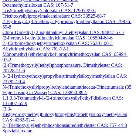
Octamethyltrisiloxan CAS: 107-51-7
Tris(trimethylsiloxy)chlorsilan CAS: 17905-99-6
Triethoxysilylpropylmaleaminsäure CAS: 33525-68-7
2-Hydroxy-4-(3-triethoxysilylpropoxy)diphenylketon CAS: 79876-
59-8
Chlor-Dimethyl-(2-naphthalinyl-2-ethyl)silan CAS: 94847-57-7
(2-Pyrenyl-1-ethyl)dimethylchlorsilan CAS: 105594-64-6
2-(Carbomethoxy)ethyltrimethoxysilan CAS: 76301-00-3
Allyltrimethylsilan CAS: 762-72-1
Monomethyl (ethylenglykol) propyltrimethoxysilan CAS: 65994-
07-2
(2-(Trimethoxysilyl)ethyl)phosphonsäure, Dimethylester CAS:
20728-21-6
3-(2-Hydroxyethoxy)propylbis(trimethylsiloxy)methylsilan CAS:
23785-50-4
N-(Trimethoxysilylpropyl)ethylendiamintriacetat-Trinatriumsalz (35
%ige Lösung in Wasser) CAS: 128850-89-5
1,1,3,3-Tetramethyl-1-[2-(trimethoxysilyl)ethyl]disiloxan CAS:
137407-65-9
[3,3-
Bis(hydroxymethyl)butoxy]propylbis(trimethylsiloxy)methylsilan
CAS: 4262-92-4
2-(Triethoxysilyl)ethylphosphonsäurediethylester CAS: 757-44-8
Spezialsiloxane