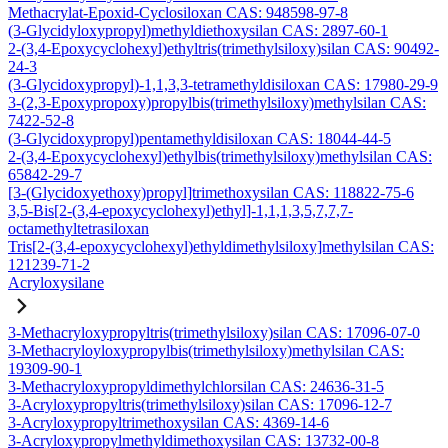
Methacrylat-Epoxid-Cyclosiloxan CAS: 948598-97-8
(3-Glycidyloxypropyl)methyldiethoxysilan CAS: 2897-60-1
2-(3,4-Epoxycyclohexyl)ethyltris(trimethylsiloxy)silan CAS: 90492-
24-3
(3-Glycidoxypropyl)-1,1,3,3-tetramethyldisiloxan CAS: 17980-29-9
3-(2,3-Epoxypropoxy)propylbis(trimethylsiloxy)methylsilan CAS:
7422-52-8
(3-Glycidoxypropyl)pentamethyldisiloxan CAS: 18044-44-5
2-(3,4-Epoxycyclohexyl)ethylbis(trimethylsiloxy)methylsilan CAS:
65842-29-7
[3-(Glycidoxyethoxy)propyl]trimethoxysilan CAS: 118822-75-6
3,5-Bis[2-(3,4-epoxycyclohexyl)ethyl]-1,1,1,3,5,7,7,7-
octamethyltetrasiloxan
Tris[2-(3,4-epoxycyclohexyl)ethyldimethylsiloxy]methylsilan CAS:
121239-71-2
Acryloxysilane
3-Methacryloxypropyltris(trimethylsiloxy)silan CAS: 17096-07-0
3-Methacryloyloxypropylbis(trimethylsiloxy)methylsilan CAS:
19309-90-1
3-Methacryloxypropyldimethylchlorsilan CAS: 24636-31-5
3-Acryloxypropyltris(trimethylsiloxy)silan CAS: 17096-12-7
3-Acryloxypropyltrimethoxysilan CAS: 4369-14-6
3-Acryloxypropylmethyldimethoxysilan CAS: 13732-00-8