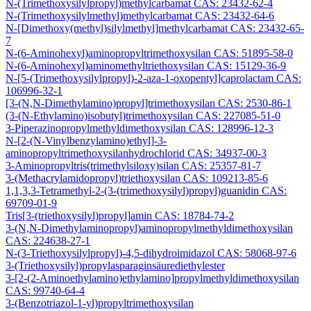
N-(Trimethoxysilylpropyl)methylcarbamat CAS: 23432-62-4
N-(Trimethoxysilylmethyl)methylcarbamat CAS: 23432-64-6
N-[Dimethoxy(methyl)silylmethyl]methylcarbamat CAS: 23432-65-
7
N-(6-Aminohexyl)aminopropyltrimethoxysilan CAS: 51895-58-0
N-(6-Aminohexyl)aminomethyltriethoxysilan CAS: 15129-36-9
N-[5-(Trimethoxysilylpropyl)-2-aza-1-oxopentyl]caprolactam CAS:
106996-32-1
[3-(N,N-Dimethylamino)propyl]trimethoxysilan CAS: 2530-86-1
(3-(N-Ethylamino)isobutyl)trimethoxysilan CAS: 227085-51-0
3-Piperazinopropylmethyldimethoxysilan CAS: 128996-12-3
N-[2-(N-Vinylbenzylamino)ethyl]-3-
aminopropyltrimethoxysilanhydrochlorid CAS: 34937-00-3
3-Aminopropyltris(trimethylsiloxy)silan CAS: 25357-81-7
3-(Methacrylamidopropyl)triethoxysilan CAS: 109213-85-6
1,1,3,3-Tetramethyl-2-(3-(trimethoxysilyl)propyl)guanidin CAS:
69709-01-9
Tris[3-(triethoxysilyl)propyl]amin CAS: 18784-74-2
3-(N,N-Dimethylaminopropyl)aminopropylmethyldimethoxysilan
CAS: 224638-27-1
N-(3-Triethoxysilylpropyl)-4,5-dihydroimidazol CAS: 58068-97-6
3-(Triethoxysilyl)propylasparaginsäurediethylester
3-[2-(2-Aminoethylamino)ethylamino]propylmethyldimethoxysilan
CAS: 99740-64-4
3-(Benzotriazol-1-yl)propyltrimethoxysilan