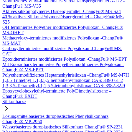
Modifiziertes Vinyl-funktionales Siloxan-Dispergiermittel A-172 -
ChangFu® MS-V35
Aktives silikonpolymeres Dispergiermittel -ChangFu® MS-S24
40 % aktives Silikon-Polymer-Dispergiermittel – ChangFu® MS-
S25
OH-terminiertes Polyether-modifiziertes Polysiloxan -ChangFu®
MS-OHET
Methacryloxy-terminiertes modifiziertes Polysiloxan -ChangFu®
MS-MAT
Carboxylterminiertes modifiziertes Polysiloxan -ChangFu® MS-
CAT
Epoxidterminiertes modifiziertes Polysiloxan -ChangFu® MS-EPT
Mit Epoxidharz terminiertes Polyether-modifiziertes Polysiloxan -
ChangFu® MS-EPET
Polyethermodifiziertes Heptamethyltrisiloxan -ChangFu® MS-M7H
1,3,5-Trimethyl-1,1,3,5,5-pentaphenyltrisiloxan CAS: 3390-61-2
1,3,3,5-Tetramethyl-1,1,5,5-tetraphenyltrisiloxan CAS: 3982-82-9
Epoxycyclohexylethyl-terminierte PolyDimethylsiloxane –
ChangFu® EXDT
Silikonharze
Lösungsmittelbasiertes duroplastisches Phenylsilikonharz
ChangFu® MP-2950
Wasserbasiertes duroplastisches Silikonharz ChangFu® SP-2231