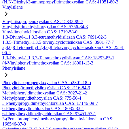
(N,N-Diethyl-3-aminopropyl)trimethoxysilan CAS: 41051-80-3
Vinylsilane
Vinyltriisopropenoxysilan CAS: 15332-99-7
Vinyltris(trimethylsiloxy)silan CAS: 5356-84-3
Vinyldimethylchlorsilan CAS: 1719-58-0
1,3-Divinyl-1,1,3,3-tetramethyldisilazan CAS: 7691-02-3
1,3,5-Trimethyl-1,3,5-trivinylcyclotrisiloxan CAS: 3901-77-7
2,4,6,8-Tetramethyl-2,4,6,8-tetravinylcyclotetrasiloxan CAS: 2554-
06-5
1,3-Divinyl-1,1,3,3-Tetramethoxydisiloxan CAS: 18293-85-1
(4-Vinylphenyl)trimethoxysilan CAS: 18001-13-3
Phenylsilane
Phenyltrisisopropenyloxysilan CAS: 52301-18-5
Phenyltris(trimethylsiloxy)silan CAS: 2116-84-9
Methylphenyldimethoxysilan CAS: 3027-21-2
Methylphenyldiethoxysilan CAS: 775-56-4
3-Phenylpropyldimethylchlorsilan CAS: 17146-09-7
6-Phenylhexyltrichlorsilan CAS: 18035-33-1
6-Phenylhexyldimethylchlorsilan CAS: 97451-53-1
3-(Pentabromphenylmethoxy)propyldimethylchlorsilan CAS:
166546-37-8