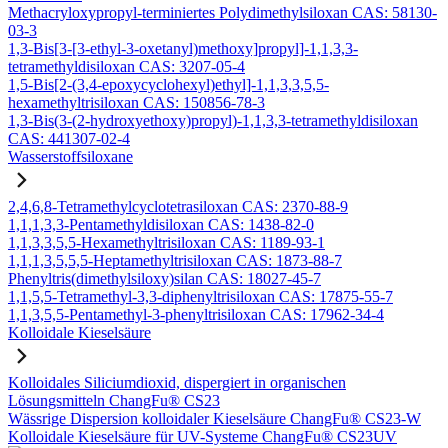
Methacryloxypropyl-terminiertes Polydimethylsiloxan CAS: 58130-
03-3
1,3-Bis[3-[3-ethyl-3-oxetanyl)methoxy]propyl]-1,1,3,3-
tetramethyldisiloxan CAS: 3207-05-4
1,5-Bis[2-(3,4-epoxycyclohexyl)ethyl]-1,1,3,3,5,5-
hexamethyltrisiloxan CAS: 150856-78-3
1,3-Bis(3-(2-hydroxyethoxy)propyl)-1,1,3,3-tetramethyldisiloxan
CAS: 441307-02-4
Wasserstoffsiloxane
2,4,6,8-Tetramethylcyclotetrasiloxan CAS: 2370-88-9
1,1,1,3,3-Pentamethyldisiloxan CAS: 1438-82-0
1,1,3,3,5,5-Hexamethyltrisiloxan CAS: 1189-93-1
1,1,1,3,5,5,5-Heptamethyltrisiloxan CAS: 1873-88-7
Phenyltris(dimethylsiloxy)silan CAS: 18027-45-7
1,1,5,5-Tetramethyl-3,3-diphenyltrisiloxan CAS: 17875-55-7
1,1,3,5,5-Pentamethyl-3-phenyltrisiloxan CAS: 17962-34-4
Kolloidale Kieselsäure
Kolloidales Siliciumdioxid, dispergiert in organischen
Lösungsmitteln ChangFu® CS23
Wässrige Dispersion kolloidaler Kieselsäure ChangFu® CS23-W
Kolloidale Kieselsäure für UV-Systeme ChangFu® CS23UV