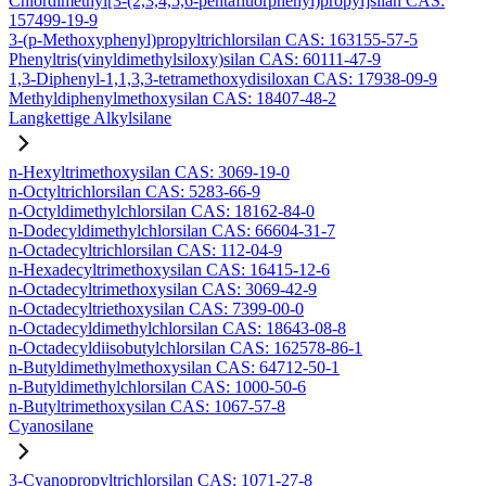
Chlordimethyl[3-(2,3,4,5,6-pentafluorphenyl)propyl]silan CAS:
157499-19-9
3-(p-Methoxyphenyl)propyltrichlorsilan CAS: 163155-57-5
Phenyltris(vinyldimethylsiloxy)silan CAS: 60111-47-9
1,3-Diphenyl-1,1,3,3-tetramethoxydisiloxan CAS: 17938-09-9
Methyldiphenylmethoxysilan CAS: 18407-48-2
Langkettige Alkylsilane
n-Hexyltrimethoxysilan CAS: 3069-19-0
n-Octyltrichlorsilan CAS: 5283-66-9
n-Octyldimethylchlorsilan CAS: 18162-84-0
n-Dodecyldimethylchlorsilan CAS: 66604-31-7
n-Octadecyltrichlorsilan CAS: 112-04-9
n-Hexadecyltrimethoxysilan CAS: 16415-12-6
n-Octadecyltrimethoxysilan CAS: 3069-42-9
n-Octadecyltriethoxysilan CAS: 7399-00-0
n-Octadecyldimethylchlorsilan CAS: 18643-08-8
n-Octadecyldiisobutylchlorsilan CAS: 162578-86-1
n-Butyldimethylmethoxysilan CAS: 64712-50-1
n-Butyldimethylchlorsilan CAS: 1000-50-6
n-Butyltrimethoxysilan CAS: 1067-57-8
Cyanosilane
3-Cyanopropyltrichlorsilan CAS: 1071-27-8