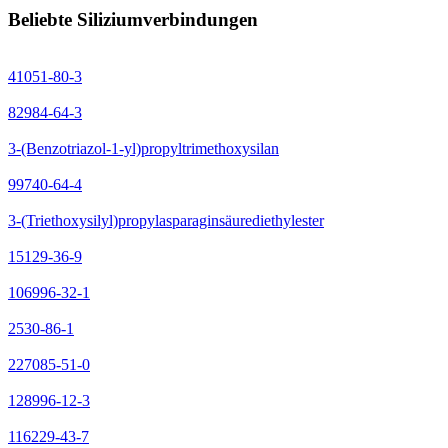
Beliebte Siliziumverbindungen
41051-80-3
82984-64-3
3-(Benzotriazol-1-yl)propyltrimethoxysilan
99740-64-4
3-(Triethoxysilyl)propylasparaginsäurediethylester
15129-36-9
106996-32-1
2530-86-1
227085-51-0
128996-12-3
116229-43-7