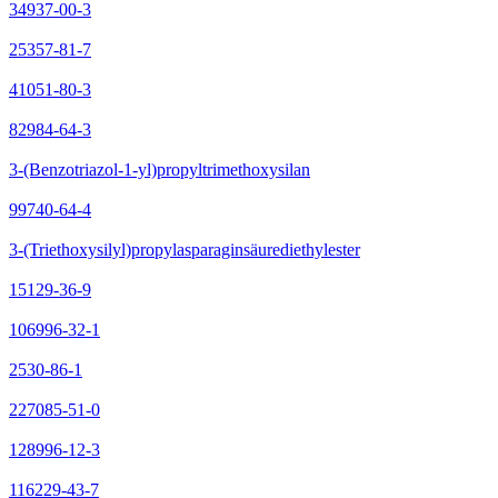
34937-00-3
25357-81-7
41051-80-3
82984-64-3
3-(Benzotriazol-1-yl)propyltrimethoxysilan
99740-64-4
3-(Triethoxysilyl)propylasparaginsäurediethylester
15129-36-9
106996-32-1
2530-86-1
227085-51-0
128996-12-3
116229-43-7