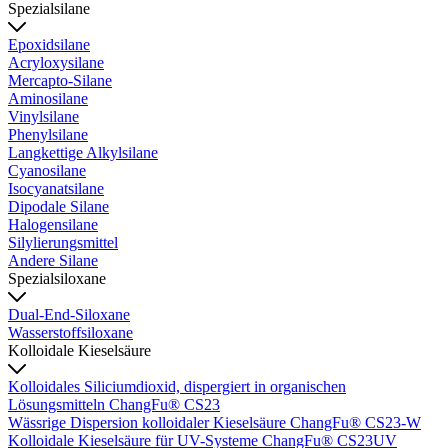
Spezialsilane
Epoxidsilane
Acryloxysilane
Mercapto-Silane
Aminosilane
Vinylsilane
Phenylsilane
Langkettige Alkylsilane
Cyanosilane
Isocyanatsilane
Dipodale Silane
Halogensilane
Silylierungsmittel
Andere Silane
Spezialsiloxane
Dual-End-Siloxane
Wasserstoffsiloxane
Kolloidale Kieselsäure
Kolloidales Siliciumdioxid, dispergiert in organischen
Lösungsmitteln ChangFu® CS23
Wässrige Dispersion kolloidaler Kieselsäure ChangFu® CS23-W
Kolloidale Kieselsäure für UV-Systeme ChangFu® CS23UV