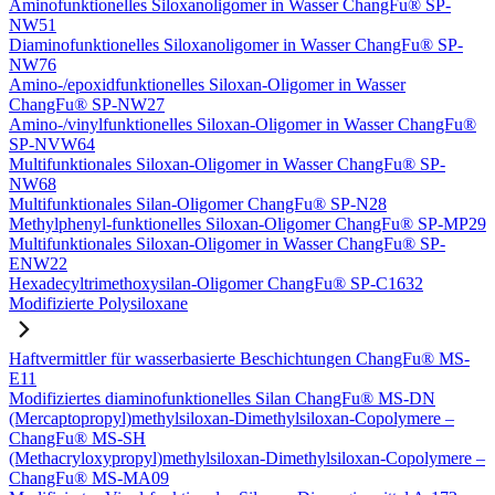
Aminofunktionelles Siloxanoligomer in Wasser ChangFu® SP-
NW51
Diaminofunktionelles Siloxanoligomer in Wasser ChangFu® SP-
NW76
Amino-/epoxidfunktionelles Siloxan-Oligomer in Wasser
ChangFu® SP-NW27
Amino-/vinylfunktionelles Siloxan-Oligomer in Wasser ChangFu®
SP-NVW64
Multifunktionales Siloxan-Oligomer in Wasser ChangFu® SP-
NW68
Multifunktionales Silan-Oligomer ChangFu® SP-N28
Methylphenyl-funktionelles Siloxan-Oligomer ChangFu® SP-MP29
Multifunktionales Siloxan-Oligomer in Wasser ChangFu® SP-
ENW22
Hexadecyltrimethoxysilan-Oligomer ChangFu® SP-C1632
Modifizierte Polysiloxane
Haftvermittler für wasserbasierte Beschichtungen ChangFu® MS-
E11
Modifiziertes diaminofunktionelles Silan ChangFu® MS-DN
(Mercaptopropyl)methylsiloxan-Dimethylsiloxan-Copolymere –
ChangFu® MS-SH
(Methacryloxypropyl)methylsiloxan-Dimethylsiloxan-Copolymere –
ChangFu® MS-MA09