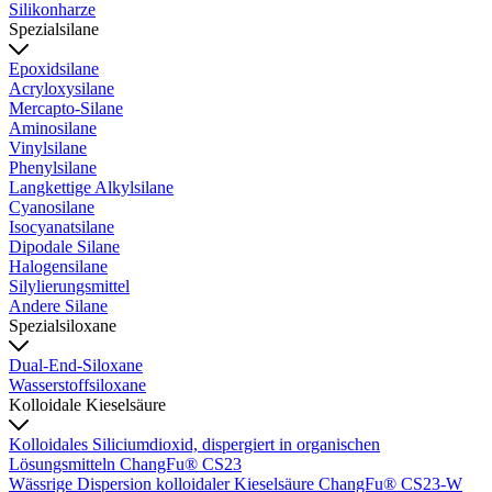
Silikonharze
Spezialsilane
Epoxidsilane
Acryloxysilane
Mercapto-Silane
Aminosilane
Vinylsilane
Phenylsilane
Langkettige Alkylsilane
Cyanosilane
Isocyanatsilane
Dipodale Silane
Halogensilane
Silylierungsmittel
Andere Silane
Spezialsiloxane
Dual-End-Siloxane
Wasserstoffsiloxane
Kolloidale Kieselsäure
Kolloidales Siliciumdioxid, dispergiert in organischen
Lösungsmitteln ChangFu® CS23
Wässrige Dispersion kolloidaler Kieselsäure ChangFu® CS23-W