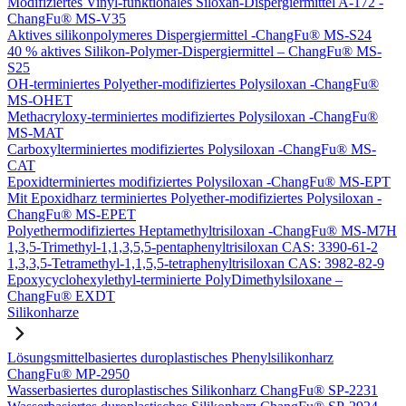
Modifiziertes Vinyl-funktionales Siloxan-Dispergiermittel A-172 -
ChangFu® MS-V35
Aktives silikonpolymeres Dispergiermittel -ChangFu® MS-S24
40 % aktives Silikon-Polymer-Dispergiermittel – ChangFu® MS-
S25
OH-terminiertes Polyether-modifiziertes Polysiloxan -ChangFu®
MS-OHET
Methacryloxy-terminiertes modifiziertes Polysiloxan -ChangFu®
MS-MAT
Carboxylterminiertes modifiziertes Polysiloxan -ChangFu® MS-
CAT
Epoxidterminiertes modifiziertes Polysiloxan -ChangFu® MS-EPT
Mit Epoxidharz terminiertes Polyether-modifiziertes Polysiloxan -
ChangFu® MS-EPET
Polyethermodifiziertes Heptamethyltrisiloxan -ChangFu® MS-M7H
1,3,5-Trimethyl-1,1,3,5,5-pentaphenyltrisiloxan CAS: 3390-61-2
1,3,3,5-Tetramethyl-1,1,5,5-tetraphenyltrisiloxan CAS: 3982-82-9
Epoxycyclohexylethyl-terminierte PolyDimethylsiloxane –
ChangFu® EXDT
Silikonharze
Lösungsmittelbasiertes duroplastisches Phenylsilikonharz
ChangFu® MP-2950
Wasserbasiertes duroplastisches Silikonharz ChangFu® SP-2231