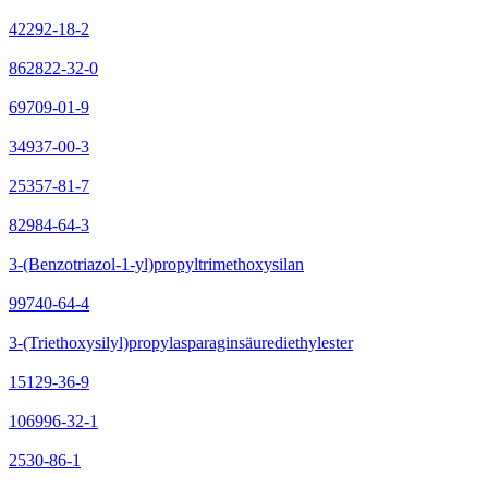
42292-18-2
862822-32-0
69709-01-9
34937-00-3
25357-81-7
82984-64-3
3-(Benzotriazol-1-yl)propyltrimethoxysilan
99740-64-4
3-(Triethoxysilyl)propylasparaginsäurediethylester
15129-36-9
106996-32-1
2530-86-1