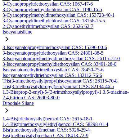
3-Cyanopropyltriethoxysilan CAS: 1067-47-6
3-Cyanopropylmethyldichlorsilan CAS: 1190-16-5
3-Cyanopropylmethyldimethoxysilan CAS: 153723-40-1
3-Cyanopropyldimethylchlorsilan CAS: 18156-15-5
2-Cyanoethyltrimethoxysilan CAS: 2526-62-7
Isocyanatsilane
3-Isocyanatopropyltrimethoxysilan CAS: 15396-00-6
3-Isocyanatopropyltriethoxysilan CAS: 24801-88-5
3-Isocyanatopropylmethyldimethoxysilan CAS: 26115-72-0
3-Isocyanatopropylmethyldiethoxysilan CAS: 33491-28-0
Isocyanatomethyltrimethoxysilan CAS: 78450-75-6
Isocyanatomethyltriethoxysilan CAS: 132112-76-6
Tris(3-trimethoxysilylpropyl)isocyanurat CAS: 26115-70-8
Tris(3-triethoxysilylpropyl)isocyanurat CAS: 82194-46-5
1,3-Bis(prop-2-enyl)-5-(3-trimethoxysilylpropyl)-1,3,5-triazinan-
2,4,6-trion CAS: 26903-80-0
Dipodale Silane
1,4-Bis(triethoxysilyl)benzol CAS: 2615-18-1
1,4-Bis(trimethoxysilylethyl)benzol CAS: 58298-01-4
Bis(trimethoxysilyl)methan CAS: 5926-29-4
Bis(triethoxysilyl)methan CAS: 18418-72-9