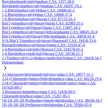
Bis(chlordimethylsilyl)methan CAS: 5357-38-0
Bis(dimethylmethoxysilyl)mathan CAS: 18297-76-2
1,2-Bis(trimethoxysilyl)ethan CAS: 18406-41-2
1,2-Bis(triethoxysilyl)ethan CAS: 16068-37-4
1,6-Bis(trimethoxysilyl)hexan CAS: 87135-01-1
Bis[3-(trimethoxysilyl)propyl]amin CAS: 82985-35-1
Bis[3-(triethoxysilyl)propyl]amin CAS: 13497-18-2
Bis[3-(trimethoxysilyl)propyl]ethylendiamin CAS: 68845-16-9
Bis[3-(triethoxysilyl)propyl]ethylendiamin CAS: 30858-91-4
N,N-Bis(3-Trimethoxysilylpropyl)harnstoff CAS: 18418-53-6
Bis(methyldiethoxysilylpropyl)amin CAS: 31020-47-0
1,4-Bis(triethoxysilylethyl)benzol CAS: 224578-01-2
1,6-Bis(diethoxymethylsilyl)hexan CAS: 18536-21-5
1-(Triethoxysilyl)-2-(diethoxymethylsilyl)ethan CAS: 18418-54-7
Halogensilane
3-Chloropropyltris(trimethylsilyloxy)silan CAS: 18077-31-1
2-[4-(Chlormethyl)phenyl]ethyltrimethoxysilan CAS: 68128-25-6
2-[4-(Chlormethyl)phenyl]ethyltris(trimethylsiloxy)silan CAS:
167426-89-3
3-Brompropyltrimethoxysilan CAS: 51826-90-5
Chlormethyltriethoxysilan CAS: 15267-95-5
1H,1H,2H,2H-Perfluorhexylmethyldichlorsilan CAS: 38436-16-7
1H,1H,2H,2H-Perfluoroctyltrichlorsilan CAS: 78560-45-9