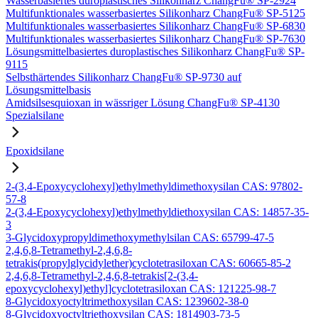
Wasserbasiertes duroplastisches Silikonharz ChangFu® SP-2924
Multifunktionales wasserbasiertes Silikonharz ChangFu® SP-5125
Multifunktionales wasserbasiertes Silikonharz ChangFu® SP-6830
Multifunktionales wasserbasiertes Silikonharz ChangFu® SP-7630
Lösungsmittelbasiertes duroplastisches Silikonharz ChangFu® SP-
9115
Selbsthärtendes Silikonharz ChangFu® SP-9730 auf
Lösungsmittelbasis
Amidsilsesquioxan in wässriger Lösung ChangFu® SP-4130
Spezialsilane
Epoxidsilane
2-(3,4-Epoxycyclohexyl)ethylmethyldimethoxysilan CAS: 97802-
57-8
2-(3,4-Epoxycyclohexyl)ethylmethyldiethoxysilan CAS: 14857-35-
3
3-Glycidoxypropyldimethoxymethylsilan CAS: 65799-47-5
2,4,6,8-Tetramethyl-2,4,6,8-
tetrakis(propylglycidylether)cyclotetrasiloxan CAS: 60665-85-2
2,4,6,8-Tetramethyl-2,4,6,8-tetrakis[2-(3,4-
epoxycyclohexyl)ethyl]cyclotetrasiloxan CAS: 121225-98-7
8-Glycidoxyoctyltrimethoxysilan CAS: 1239602-38-0
8-Glycidoxyoctyltriethoxysilan CAS: 1814903-73-5