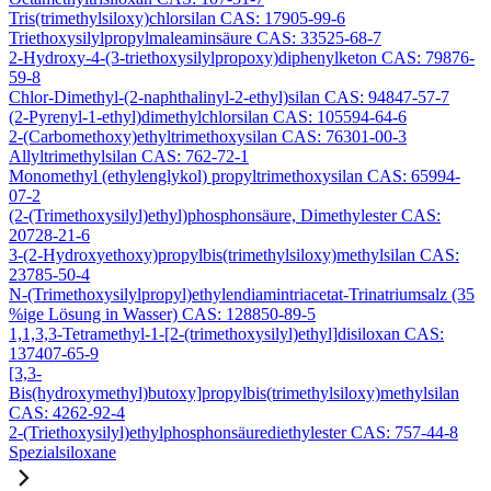
Tris(trimethylsiloxy)chlorsilan CAS: 17905-99-6
Triethoxysilylpropylmaleaminsäure CAS: 33525-68-7
2-Hydroxy-4-(3-triethoxysilylpropoxy)diphenylketon CAS: 79876-
59-8
Chlor-Dimethyl-(2-naphthalinyl-2-ethyl)silan CAS: 94847-57-7
(2-Pyrenyl-1-ethyl)dimethylchlorsilan CAS: 105594-64-6
2-(Carbomethoxy)ethyltrimethoxysilan CAS: 76301-00-3
Allyltrimethylsilan CAS: 762-72-1
Monomethyl (ethylenglykol) propyltrimethoxysilan CAS: 65994-
07-2
(2-(Trimethoxysilyl)ethyl)phosphonsäure, Dimethylester CAS:
20728-21-6
3-(2-Hydroxyethoxy)propylbis(trimethylsiloxy)methylsilan CAS:
23785-50-4
N-(Trimethoxysilylpropyl)ethylendiamintriacetat-Trinatriumsalz (35
%ige Lösung in Wasser) CAS: 128850-89-5
1,1,3,3-Tetramethyl-1-[2-(trimethoxysilyl)ethyl]disiloxan CAS:
137407-65-9
[3,3-
Bis(hydroxymethyl)butoxy]propylbis(trimethylsiloxy)methylsilan
CAS: 4262-92-4
2-(Triethoxysilyl)ethylphosphonsäurediethylester CAS: 757-44-8
Spezialsiloxane