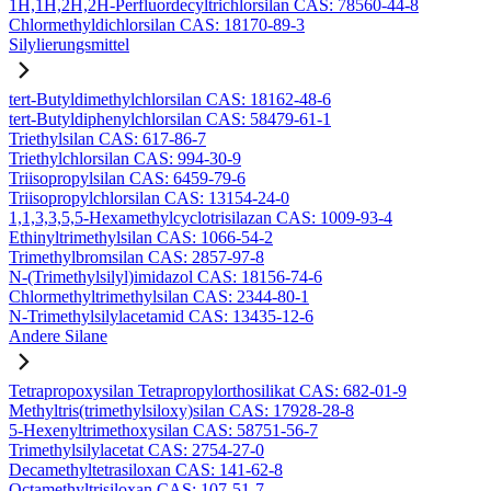
1H,1H,2H,2H-Perfluordecyltrichlorsilan CAS: 78560-44-8
Chlormethyldichlorsilan CAS: 18170-89-3
Silylierungsmittel
tert-Butyldimethylchlorsilan CAS: 18162-48-6
tert-Butyldiphenylchlorsilan CAS: 58479-61-1
Triethylsilan CAS: 617-86-7
Triethylchlorsilan CAS: 994-30-9
Triisopropylsilan CAS: 6459-79-6
Triisopropylchlorsilan CAS: 13154-24-0
1,1,3,3,5,5-Hexamethylcyclotrisilazan CAS: 1009-93-4
Ethinyltrimethylsilan CAS: 1066-54-2
Trimethylbromsilan CAS: 2857-97-8
N-(Trimethylsilyl)imidazol CAS: 18156-74-6
Chlormethyltrimethylsilan CAS: 2344-80-1
N-Trimethylsilylacetamid CAS: 13435-12-6
Andere Silane
Tetrapropoxysilan Tetrapropylorthosilikat CAS: 682-01-9
Methyltris(trimethylsiloxy)silan CAS: 17928-28-8
5-Hexenyltrimethoxysilan CAS: 58751-56-7
Trimethylsilylacetat CAS: 2754-27-0
Decamethyltetrasiloxan CAS: 141-62-8
Octamethyltrisiloxan CAS: 107-51-7