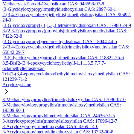
Methacrylat-Epoxid-Cyclosiloxan CAS: 948598-97-8
(3-Glycidyloxypropyl)methyldiethoxysilan CAS: 2897-60-1
2-(3,4-Epoxycyclohexyl)ethyltris(trimethylsiloxy)silan CAS: 90492-
24-3
(3-Glycidoxypropyl)-1,1,3,3-tetramethyldisiloxan CAS: 17980-29-9
3-(2,3-Epoxypropoxy)propylbis(trimethylsiloxy)methylsilan CAS:
7422-52-8
(3-Glycidoxypropyl)pentamethyldisiloxan CAS: 18044-44-5
2-(3,4-Epoxycyclohexyl)ethylbis(trimethylsiloxy)methylsilan CAS:
65842-29-7
[3-(Glycidoxyethoxy)propyl]trimethoxysilan CAS: 118822-75-6
3,5-Bis[2-(3,4-epoxycyclohexyl)ethyl]-1,1,1,3,5,7,7,7-
octamethyltetrasiloxan
Tris[2-(3,4-epoxycyclohexyl)ethyldimethylsiloxy]methylsilan CAS:
121239-71-2
Acryloxysilane
3-Methacryloxypropyltris(trimethylsiloxy)silan CAS: 17096-07-0
3-Methacryloyloxypropylbis(trimethylsiloxy)methylsilan CAS:
19309-90-1
3-Methacryloxypropyldimethylchlorsilan CAS: 24636-31-5
3-Acryloxypropyltris(trimethylsiloxy)silan CAS: 17096-12-7
3-Acryloxypropyltrimethoxysilan CAS: 4369-14-6
3-Acryloxypropylmethyldimethoxysilan CAS: 13732-00-8