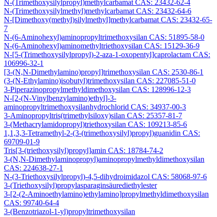
N-(Trimethoxysilylpropyl)methylcarbamat CAS: 23432-62-4
N-(Trimethoxysilylmethyl)methylcarbamat CAS: 23432-64-6
N-[Dimethoxy(methyl)silylmethyl]methylcarbamat CAS: 23432-65-
7
N-(6-Aminohexyl)aminopropyltrimethoxysilan CAS: 51895-58-0
N-(6-Aminohexyl)aminomethyltriethoxysilan CAS: 15129-36-9
N-[5-(Trimethoxysilylpropyl)-2-aza-1-oxopentyl]caprolactam CAS:
106996-32-1
[3-(N,N-Dimethylamino)propyl]trimethoxysilan CAS: 2530-86-1
(3-(N-Ethylamino)isobutyl)trimethoxysilan CAS: 227085-51-0
3-Piperazinopropylmethyldimethoxysilan CAS: 128996-12-3
N-[2-(N-Vinylbenzylamino)ethyl]-3-
aminopropyltrimethoxysilanhydrochlorid CAS: 34937-00-3
3-Aminopropyltris(trimethylsiloxy)silan CAS: 25357-81-7
3-(Methacrylamidopropyl)triethoxysilan CAS: 109213-85-6
1,1,3,3-Tetramethyl-2-(3-(trimethoxysilyl)propyl)guanidin CAS:
69709-01-9
Tris[3-(triethoxysilyl)propyl]amin CAS: 18784-74-2
3-(N,N-Dimethylaminopropyl)aminopropylmethyldimethoxysilan
CAS: 224638-27-1
N-(3-Triethoxysilylpropyl)-4,5-dihydroimidazol CAS: 58068-97-6
3-(Triethoxysilyl)propylasparaginsäurediethylester
3-[2-(2-Aminoethylamino)ethylamino]propylmethyldimethoxysilan
CAS: 99740-64-4
3-(Benzotriazol-1-yl)propyltrimethoxysilan