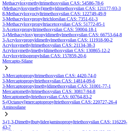
Methacryloxymethyltrimethoxysilan CAS: 54586-78-6
(Methacryloxymethyl)methyldimethoxysilan CAS: 121177-93-3
8-Methacryloxyoctyltrimethoxysilan CAS: 122749-49-9
3-Methacryloxypropyltrichlorsilan CAS: 7351-61-3
3-Methacryloxypropyltriacetoxysilan CAS: 51772-85-1
3-Acetoxypropyltrimethoxysilan CAS: 59004-18-1
3-(Methacryloxy)propyldimethylmethoxysilan CAS: 66753-64-8
3-Acryloxypropyldimethylmethoxysilan CAS: 111918-90-2
Acryloxymethyltrimethoxysilan CAS: 21134-38-3
Acryloxymethylmethyldimethoxysilan CAS: 130865-12-2
Acryloxytriisopropylsilan CAS: 157859-20-6
Mercapto-Silane
3-Mercaptopropyltrimethoxysilan CAS: 4420-74-0
3-Mercaptopropyltriethoxysilan CAS: 14814-09-6
3-Mercaptopropylmethyldimethoxysilan CAS: 31001-77-1
Mercaptomethyltrimethoxysilan CAS: 30817-94-8
Mercaptomethyltriethoxysilan CAS: 60764-83-2
S-(Octanoyl)mercaptopropyltriethoxysilan CAS: 220727-26-4
Aminosilane
3-(1,3-Dimethylbutyliden)aminopropyltriethoxysilan CAS: 116229-
43-7