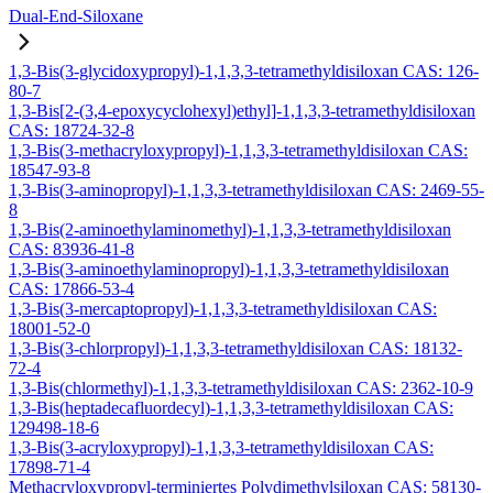
Dual-End-Siloxane
1,3-Bis(3-glycidoxypropyl)-1,1,3,3-tetramethyldisiloxan CAS: 126-
80-7
1,3-Bis[2-(3,4-epoxycyclohexyl)ethyl]-1,1,3,3-tetramethyldisiloxan
CAS: 18724-32-8
1,3-Bis(3-methacryloxypropyl)-1,1,3,3-tetramethyldisiloxan CAS:
18547-93-8
1,3-Bis(3-aminopropyl)-1,1,3,3-tetramethyldisiloxan CAS: 2469-55-
8
1,3-Bis(2-aminoethylaminomethyl)-1,1,3,3-tetramethyldisiloxan
CAS: 83936-41-8
1,3-Bis(3-aminoethylaminopropyl)-1,1,3,3-tetramethyldisiloxan
CAS: 17866-53-4
1,3-Bis(3-mercaptopropyl)-1,1,3,3-tetramethyldisiloxan CAS:
18001-52-0
1,3-Bis(3-chlorpropyl)-1,1,3,3-tetramethyldisiloxan CAS: 18132-
72-4
1,3-Bis(chlormethyl)-1,1,3,3-tetramethyldisiloxan CAS: 2362-10-9
1,3-Bis(heptadecafluordecyl)-1,1,3,3-tetramethyldisiloxan CAS:
129498-18-6
1,3-Bis(3-acryloxypropyl)-1,1,3,3-tetramethyldisiloxan CAS:
17898-71-4
Methacryloxypropyl-terminiertes Polydimethylsiloxan CAS: 58130-