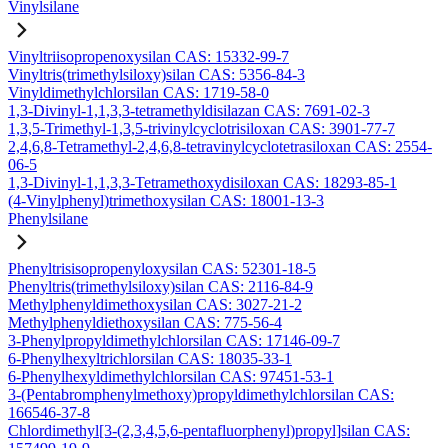
Vinylsilane
Vinyltriisopropenoxysilan CAS: 15332-99-7
Vinyltris(trimethylsiloxy)silan CAS: 5356-84-3
Vinyldimethylchlorsilan CAS: 1719-58-0
1,3-Divinyl-1,1,3,3-tetramethyldisilazan CAS: 7691-02-3
1,3,5-Trimethyl-1,3,5-trivinylcyclotrisiloxan CAS: 3901-77-7
2,4,6,8-Tetramethyl-2,4,6,8-tetravinylcyclotetrasiloxan CAS: 2554-
06-5
1,3-Divinyl-1,1,3,3-Tetramethoxydisiloxan CAS: 18293-85-1
(4-Vinylphenyl)trimethoxysilan CAS: 18001-13-3
Phenylsilane
Phenyltrisisopropenyloxysilan CAS: 52301-18-5
Phenyltris(trimethylsiloxy)silan CAS: 2116-84-9
Methylphenyldimethoxysilan CAS: 3027-21-2
Methylphenyldiethoxysilan CAS: 775-56-4
3-Phenylpropyldimethylchlorsilan CAS: 17146-09-7
6-Phenylhexyltrichlorsilan CAS: 18035-33-1
6-Phenylhexyldimethylchlorsilan CAS: 97451-53-1
3-(Pentabromphenylmethoxy)propyldimethylchlorsilan CAS:
166546-37-8
Chlordimethyl[3-(2,3,4,5,6-pentafluorphenyl)propyl]silan CAS: