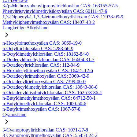
157499-19-9
3-(p-Methoxyphenyl)propyltrichlorsilan CAS: 163155-57-5
Phenyltris(vinyldimethylsiloxy)silan CAS: 60111-47-9
1,3-Diphenyl-1,1,3,3-tetramethoxydisiloxan CAS: 17938-09-9
Methyldiphenylmethoxysilan CAS: 18407-48-2
Langkettige Alkylsilane
n-Hexyltrimethoxysilan CAS: 3069-19-0
n-Octyltrichlorsilan CAS: 5283-66-9
n-Octyldimethylchlorsilan CAS: 18162-84-0
n-Dodecyldimethylchlorsilan CAS: 66604-31-7
n-Octadecyltrichlorsilan CAS: 112-04-9
n-Hexadecyltrimethoxysilan CAS: 16415-12-6
n-Octadecyltrimethoxysilan CAS: 3069-42-9
n-Octadecyltriethoxysilan CAS: 7399-00-0
n-Octadecyldimethylchlorsilan CAS: 18643-08-8
n-Octadecyldiisobutylchlorsilan CAS: 162578-86-1
n-Butyldimethylmethoxysilan CAS: 64712-50-1
n-Butyldimethylchlorsilan CAS: 1000-50-6
n-Butyltrimethoxysilan CAS: 1067-57-8
Cyanosilane
3-Cyanopropyltrichlorsilan CAS: 1071-27-8
3-Cyanopropyltrimethoxysilan CAS: 55453-24-2