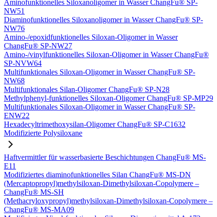
Aminofunktionelles Siloxanoligomer in Wasser ChangFu® SP-
NW51
Diaminofunktionelles Siloxanoligomer in Wasser ChangFu® SP-
NW76
Amino-/epoxidfunktionelles Siloxan-Oligomer in Wasser
ChangFu® SP-NW27
Amino-/vinylfunktionelles Siloxan-Oligomer in Wasser ChangFu®
SP-NVW64
Multifunktionales Siloxan-Oligomer in Wasser ChangFu® SP-
NW68
Multifunktionales Silan-Oligomer ChangFu® SP-N28
Methylphenyl-funktionelles Siloxan-Oligomer ChangFu® SP-MP29
Multifunktionales Siloxan-Oligomer in Wasser ChangFu® SP-
ENW22
Hexadecyltrimethoxysilan-Oligomer ChangFu® SP-C1632
Modifizierte Polysiloxane
Haftvermittler für wasserbasierte Beschichtungen ChangFu® MS-
E11
Modifiziertes diaminofunktionelles Silan ChangFu® MS-DN
(Mercaptopropyl)methylsiloxan-Dimethylsiloxan-Copolymere –
ChangFu® MS-SH
(Methacryloxypropyl)methylsiloxan-Dimethylsiloxan-Copolymere –
ChangFu® MS-MA09