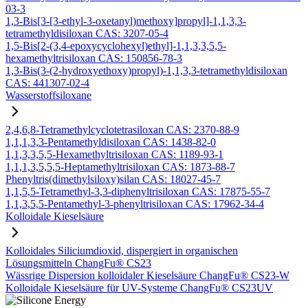
03-3
1,3-Bis[3-[3-ethyl-3-oxetanyl)methoxy]propyl]-1,1,3,3-
tetramethyldisiloxan CAS: 3207-05-4
1,5-Bis[2-(3,4-epoxycyclohexyl)ethyl]-1,1,3,3,5,5-
hexamethyltrisiloxan CAS: 150856-78-3
1,3-Bis(3-(2-hydroxyethoxy)propyl)-1,1,3,3-tetramethyldisiloxan
CAS: 441307-02-4
Wasserstoffsiloxane
2,4,6,8-Tetramethylcyclotetrasiloxan CAS: 2370-88-9
1,1,1,3,3-Pentamethyldisiloxan CAS: 1438-82-0
1,1,3,3,5,5-Hexamethyltrisiloxan CAS: 1189-93-1
1,1,1,3,5,5,5-Heptamethyltrisiloxan CAS: 1873-88-7
Phenyltris(dimethylsiloxy)silan CAS: 18027-45-7
1,1,5,5-Tetramethyl-3,3-diphenyltrisiloxan CAS: 17875-55-7
1,1,3,5,5-Pentamethyl-3-phenyltrisiloxan CAS: 17962-34-4
Kolloidale Kieselsäure
Kolloidales Siliciumdioxid, dispergiert in organischen
Lösungsmitteln ChangFu® CS23
Wässrige Dispersion kolloidaler Kieselsäure ChangFu® CS23-W
Kolloidale Kieselsäure für UV-Systeme ChangFu® CS23UV