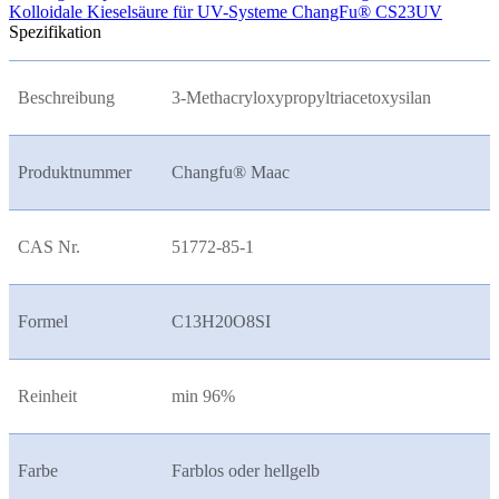
Kolloidale Kieselsäure für UV-Systeme ChangFu® CS23UV
Spezifikation
Beschreibung
3-Methacryloxypropyltriacetoxysilan
Produktnummer
Changfu® Maac
CAS Nr.
51772-85-1
Formel
C13H20O8SI
Reinheit
min 96%
Farbe
Farblos oder hellgelb