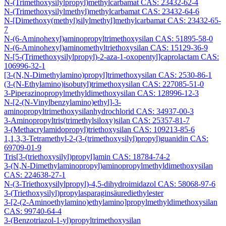
N-(Trimethoxysilylpropyl)methylcarbamat CAS: 23432-62-4
N-(Trimethoxysilylmethyl)methylcarbamat CAS: 23432-64-6
N-[Dimethoxy(methyl)silylmethyl]methylcarbamat CAS: 23432-65-
7
N-(6-Aminohexyl)aminopropyltrimethoxysilan CAS: 51895-58-0
N-(6-Aminohexyl)aminomethyltriethoxysilan CAS: 15129-36-9
N-[5-(Trimethoxysilylpropyl)-2-aza-1-oxopentyl]caprolactam CAS:
106996-32-1
[3-(N,N-Dimethylamino)propyl]trimethoxysilan CAS: 2530-86-1
(3-(N-Ethylamino)isobutyl)trimethoxysilan CAS: 227085-51-0
3-Piperazinopropylmethyldimethoxysilan CAS: 128996-12-3
N-[2-(N-Vinylbenzylamino)ethyl]-3-
aminopropyltrimethoxysilanhydrochlorid CAS: 34937-00-3
3-Aminopropyltris(trimethylsiloxy)silan CAS: 25357-81-7
3-(Methacrylamidopropyl)triethoxysilan CAS: 109213-85-6
1,1,3,3-Tetramethyl-2-(3-(trimethoxysilyl)propyl)guanidin CAS:
69709-01-9
Tris[3-(triethoxysilyl)propyl]amin CAS: 18784-74-2
3-(N,N-Dimethylaminopropyl)aminopropylmethyldimethoxysilan
CAS: 224638-27-1
N-(3-Triethoxysilylpropyl)-4,5-dihydroimidazol CAS: 58068-97-6
3-(Triethoxysilyl)propylasparaginsäurediethylester
3-[2-(2-Aminoethylamino)ethylamino]propylmethyldimethoxysilan
CAS: 99740-64-4
3-(Benzotriazol-1-yl)propyltrimethoxysilan