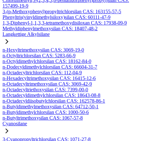
Chlordimethyl[3-(2,3,4,5,6-pentafluorphenyl)propyl]silan CAS:
157499-19-9
3-(p-Methoxyphenyl)propyltrichlorsilan CAS: 163155-57-5
Phenyltris(vinyldimethylsiloxy)silan CAS: 60111-47-9
1,3-Diphenyl-1,1,3,3-tetramethoxydisiloxan CAS: 17938-09-9
Methyldiphenylmethoxysilan CAS: 18407-48-2
Langkettige Alkylsilane
n-Hexyltrimethoxysilan CAS: 3069-19-0
n-Octyltrichlorsilan CAS: 5283-66-9
n-Octyldimethylchlorsilan CAS: 18162-84-0
n-Dodecyldimethylchlorsilan CAS: 66604-31-7
n-Octadecyltrichlorsilan CAS: 112-04-9
n-Hexadecyltrimethoxysilan CAS: 16415-12-6
n-Octadecyltrimethoxysilan CAS: 3069-42-9
n-Octadecyltriethoxysilan CAS: 7399-00-0
n-Octadecyldimethylchlorsilan CAS: 18643-08-8
n-Octadecyldiisobutylchlorsilan CAS: 162578-86-1
n-Butyldimethylmethoxysilan CAS: 64712-50-1
n-Butyldimethylchlorsilan CAS: 1000-50-6
n-Butyltrimethoxysilan CAS: 1067-57-8
Cyanosilane
3-Cyanopropyltrichlorsilan CAS: 1071-27-8