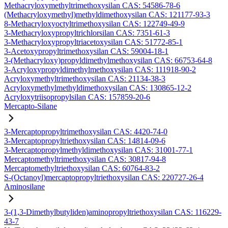
Methacryloxymethyltrimethoxysilan CAS: 54586-78-6
(Methacryloxymethyl)methyldimethoxysilan CAS: 121177-93-3
8-Methacryloxyoctyltrimethoxysilan CAS: 122749-49-9
3-Methacryloxypropyltrichlorsilan CAS: 7351-61-3
3-Methacryloxypropyltriacetoxysilan CAS: 51772-85-1
3-Acetoxypropyltrimethoxysilan CAS: 59004-18-1
3-(Methacryloxy)propyldimethylmethoxysilan CAS: 66753-64-8
3-Acryloxypropyldimethylmethoxysilan CAS: 111918-90-2
Acryloxymethyltrimethoxysilan CAS: 21134-38-3
Acryloxymethylmethyldimethoxysilan CAS: 130865-12-2
Acryloxytriisopropylsilan CAS: 157859-20-6
Mercapto-Silane
3-Mercaptopropyltrimethoxysilan CAS: 4420-74-0
3-Mercaptopropyltriethoxysilan CAS: 14814-09-6
3-Mercaptopropylmethyldimethoxysilan CAS: 31001-77-1
Mercaptomethyltrimethoxysilan CAS: 30817-94-8
Mercaptomethyltriethoxysilan CAS: 60764-83-2
S-(Octanoyl)mercaptopropyltriethoxysilan CAS: 220727-26-4
Aminosilane
3-(1,3-Dimethylbutyliden)aminopropyltriethoxysilan CAS: 116229-
43-7