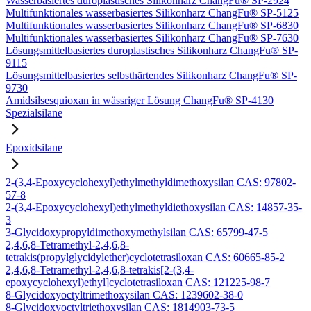
Wasserbasiertes duroplastisches Silikonharz ChangFu® SP-2924
Multifunktionales wasserbasiertes Silikonharz ChangFu® SP-5125
Multifunktionales wasserbasiertes Silikonharz ChangFu® SP-6830
Multifunktionales wasserbasiertes Silikonharz ChangFu® SP-7630
Lösungsmittelbasiertes duroplastisches Silikonharz ChangFu® SP-
9115
Lösungsmittelbasiertes selbsthärtendes Silikonharz ChangFu® SP-
9730
Amidsilsesquioxan in wässriger Lösung ChangFu® SP-4130
Spezialsilane
Epoxidsilane
2-(3,4-Epoxycyclohexyl)ethylmethyldimethoxysilan CAS: 97802-
57-8
2-(3,4-Epoxycyclohexyl)ethylmethyldiethoxysilan CAS: 14857-35-
3
3-Glycidoxypropyldimethoxymethylsilan CAS: 65799-47-5
2,4,6,8-Tetramethyl-2,4,6,8-
tetrakis(propylglycidylether)cyclotetrasiloxan CAS: 60665-85-2
2,4,6,8-Tetramethyl-2,4,6,8-tetrakis[2-(3,4-
epoxycyclohexyl)ethyl]cyclotetrasiloxan CAS: 121225-98-7
8-Glycidoxyoctyltrimethoxysilan CAS: 1239602-38-0
8-Glycidoxyoctyltriethoxysilan CAS: 1814903-73-5