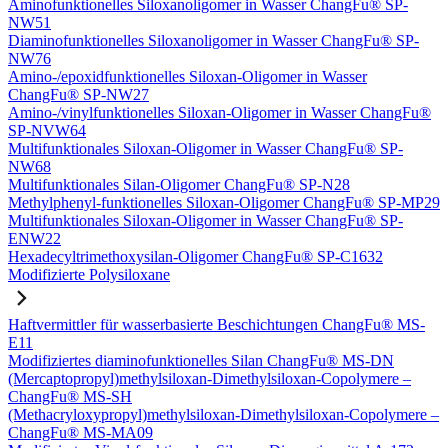
Aminofunktionelles Siloxanoligomer in Wasser ChangFu® SP-
NW51
Diaminofunktionelles Siloxanoligomer in Wasser ChangFu® SP-
NW76
Amino-/epoxidfunktionelles Siloxan-Oligomer in Wasser
ChangFu® SP-NW27
Amino-/vinylfunktionelles Siloxan-Oligomer in Wasser ChangFu®
SP-NVW64
Multifunktionales Siloxan-Oligomer in Wasser ChangFu® SP-
NW68
Multifunktionales Silan-Oligomer ChangFu® SP-N28
Methylphenyl-funktionelles Siloxan-Oligomer ChangFu® SP-MP29
Multifunktionales Siloxan-Oligomer in Wasser ChangFu® SP-
ENW22
Hexadecyltrimethoxysilan-Oligomer ChangFu® SP-C1632
Modifizierte Polysiloxane
Haftvermittler für wasserbasierte Beschichtungen ChangFu® MS-
E11
Modifiziertes diaminofunktionelles Silan ChangFu® MS-DN
(Mercaptopropyl)methylsiloxan-Dimethylsiloxan-Copolymere –
ChangFu® MS-SH
(Methacryloxypropyl)methylsiloxan-Dimethylsiloxan-Copolymere –
ChangFu® MS-MA09