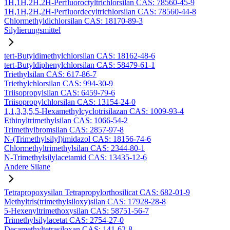
1H,1H,2H,2H-Perfluoroctyltrichlorsilan CAS: 78560-45-9
1H,1H,2H,2H-Perfluordecyltrichlorsilan CAS: 78560-44-8
Chlormethyldichlorsilan CAS: 18170-89-3
Silylierungsmittel
tert-Butyldimethylchlorsilan CAS: 18162-48-6
tert-Butyldiphenylchlorsilan CAS: 58479-61-1
Triethylsilan CAS: 617-86-7
Triethylchlorsilan CAS: 994-30-9
Triisopropylsilan CAS: 6459-79-6
Triisopropylchlorsilan CAS: 13154-24-0
1,1,3,3,5,5-Hexamethylcyclotrisilazan CAS: 1009-93-4
Ethinyltrimethylsilan CAS: 1066-54-2
Trimethylbromsilan CAS: 2857-97-8
N-(Trimethylsilyl)imidazol CAS: 18156-74-6
Chlormethyltrimethylsilan CAS: 2344-80-1
N-Trimethylsilylacetamid CAS: 13435-12-6
Andere Silane
Tetrapropoxysilan Tetrapropylorthosilicat CAS: 682-01-9
Methyltris(trimethylsiloxy)silan CAS: 17928-28-8
5-Hexenyltrimethoxysilan CAS: 58751-56-7
Trimethylsilylacetat CAS: 2754-27-0
Decamethyltetrasiloxan CAS: 141-62-8