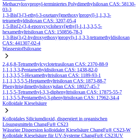
Methacryloxypropyl-terminiertes Polydimethylsiloxan CAS: 58130-
03-3
1,3-Bis[3-[3-ethyl-3-oxetanyl)methoxy]propyl]-1,1,3,3-
tetramethyldisiloxan CAS: 3207-05-4
1,5-Bis[2-(3,4-epoxycyclohexyl)ethyl]-1,1,3,3,5,5-
hexamethyltrisiloxan CAS: 150856-78-3
1,3-Bis(3-(2-hydroxyethoxy)propyl)-1,1,3,3-tetramethyldisiloxan
CAS: 441307-02-4
Wasserstoffsiloxane
2,4,6,8-Tetramethylcyclotetrasiloxan CAS: 2370-88-9
1,1,1,3,3-Pentamethyldisiloxan CAS: 1438-82-0
1,1,3,3,5,5-Hexamethyltrisiloxan CAS: 1189-93-1
1,1,1,3,5,5,5-Heptamethyltrisiloxan CAS: 1873-88-7
Phenyltris(dimethylsiloxy)silan CAS: 18027-45-7
1,1,5,5-Tetramethyl-3,3-diphenyltrisiloxan CAS: 17875-55-7
1,1,3,5,5-Pentamethyl-3-phenyltrisiloxan CAS: 17962-34-4
Kolloidale Kieselsäure
Kolloidales Siliciumdioxid, dispergiert in organischen
Lösungsmitteln ChangFu® CS23
Wässrige Dispersion kolloidaler Kieselsäure ChangFu® CS23-W
Kolloidale Kieselsäure für UV-Systeme ChangFu® CS23UV