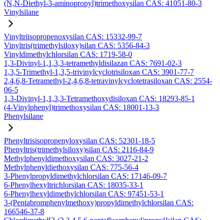
(N,N-Diethyl-3-aminopropyl)trimethoxysilan CAS: 41051-80-3
Vinylsilane
Vinyltriisopropenoxysilan CAS: 15332-99-7
Vinyltris(trimethylsiloxy)silan CAS: 5356-84-3
Vinyldimethylchlorsilan CAS: 1719-58-0
1,3-Divinyl-1,1,3,3-tetramethyldisilazan CAS: 7691-02-3
1,3,5-Trimethyl-1,3,5-trivinylcyclotrisiloxan CAS: 3901-77-7
2,4,6,8-Tetramethyl-2,4,6,8-tetravinylcyclotetrasiloxan CAS: 2554-
06-5
1,3-Divinyl-1,1,3,3-Tetramethoxydisiloxan CAS: 18293-85-1
(4-Vinylphenyl)trimethoxysilan CAS: 18001-13-3
Phenylsilane
Phenyltrisisopropenyloxysilan CAS: 52301-18-5
Phenyltris(trimethylsiloxy)silan CAS: 2116-84-9
Methylphenyldimethoxysilan CAS: 3027-21-2
Methylphenyldiethoxysilan CAS: 775-56-4
3-Phenylpropyldimethylchlorsilan CAS: 17146-09-7
6-Phenylhexyltrichlorsilan CAS: 18035-33-1
6-Phenylhexyldimethylchlorsilan CAS: 97451-53-1
3-(Pentabromphenylmethoxy)propyldimethylchlorsilan CAS:
166546-37-8