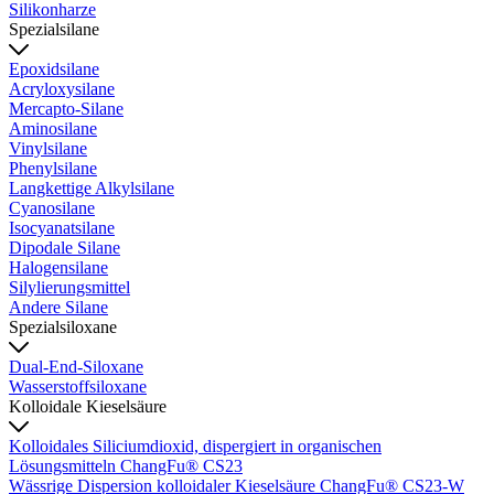
Silikonharze
Spezialsilane
Epoxidsilane
Acryloxysilane
Mercapto-Silane
Aminosilane
Vinylsilane
Phenylsilane
Langkettige Alkylsilane
Cyanosilane
Isocyanatsilane
Dipodale Silane
Halogensilane
Silylierungsmittel
Andere Silane
Spezialsiloxane
Dual-End-Siloxane
Wasserstoffsiloxane
Kolloidale Kieselsäure
Kolloidales Siliciumdioxid, dispergiert in organischen
Lösungsmitteln ChangFu® CS23
Wässrige Dispersion kolloidaler Kieselsäure ChangFu® CS23-W