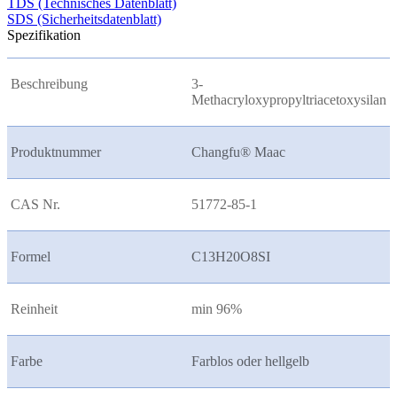
TDS (Technisches Datenblatt)
SDS (Sicherheitsdatenblatt)
Spezifikation
Beschreibung
3-
Methacryloxypropyltriacetoxysilan
Produktnummer
Changfu® Maac
CAS Nr.
51772-85-1
Formel
C13H20O8SI
Reinheit
min 96%
Farbe
Farblos oder hellgelb