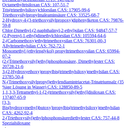
Octamethyltrisiloxan CAS: 107-51-7
Tris(trimethylsiloxy)chlorsilan CAS: 17905-99-6
Triethoxysilylpropylmaleaminsäure CAS: 33525-68-7
2-Hydroxy-4-(3-triethoxysilylpropoxy)diphenylketon CAS: 79876-
59-8
Chlor-Dimethyl-(2-naphthalinyl-2-ethyl)silan CAS: 94847-57-7
(2-Pyrenyl-1-ethyl)dimethylchlorsilan CAS: 105594-64-6
2-(Carbomethoxy)ethyltrimethoxysilan CAS: 76301-00-3
Allyltrimethylsilan CAS: 762-72-1
Monomethyl (ethylenglykol) propyltrimethoxysilan CAS: 65994-
07-2
(2-(Trimethoxysilyl)ethyl)phosphonsäure, Dimethylester CAS:
20728-21-6
3-(2-Hydroxyethoxy)propylbis(trimethylsiloxy)methylsilan CAS:
23785-50-4
N-(Trimethoxysilylpropyl)ethylendiamintriacetat-Trinatriumsalz (35
%ige Lösung in Wasser) CAS: 128850-89-5
1,1,3,3-Tetramethyl-1-[2-(trimethoxysilyl)ethyl]disiloxan CAS:
137407-65-9
[3,3-
Bis(hydroxymethyl)butoxy]propylbis(trimethylsiloxy)methylsilan
CAS: 4262-92-4
2-(Triethoxysilyl)ethylphosphonsäurediethylester CAS: 757-44-8
Spezialsiloxane