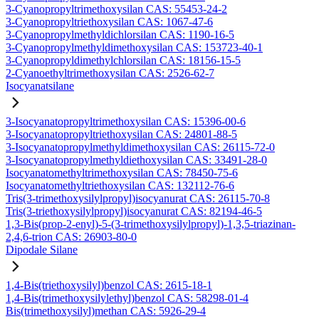
3-Cyanopropyltrimethoxysilan CAS: 55453-24-2
3-Cyanopropyltriethoxysilan CAS: 1067-47-6
3-Cyanopropylmethyldichlorsilan CAS: 1190-16-5
3-Cyanopropylmethyldimethoxysilan CAS: 153723-40-1
3-Cyanopropyldimethylchlorsilan CAS: 18156-15-5
2-Cyanoethyltrimethoxysilan CAS: 2526-62-7
Isocyanatsilane
3-Isocyanatopropyltrimethoxysilan CAS: 15396-00-6
3-Isocyanatopropyltriethoxysilan CAS: 24801-88-5
3-Isocyanatopropylmethyldimethoxysilan CAS: 26115-72-0
3-Isocyanatopropylmethyldiethoxysilan CAS: 33491-28-0
Isocyanatomethyltrimethoxysilan CAS: 78450-75-6
Isocyanatomethyltriethoxysilan CAS: 132112-76-6
Tris(3-trimethoxysilylpropyl)isocyanurat CAS: 26115-70-8
Tris(3-triethoxysilylpropyl)isocyanurat CAS: 82194-46-5
1,3-Bis(prop-2-enyl)-5-(3-trimethoxysilylpropyl)-1,3,5-triazinan-
2,4,6-trion CAS: 26903-80-0
Dipodale Silane
1,4-Bis(triethoxysilyl)benzol CAS: 2615-18-1
1,4-Bis(trimethoxysilylethyl)benzol CAS: 58298-01-4
Bis(trimethoxysilyl)methan CAS: 5926-29-4