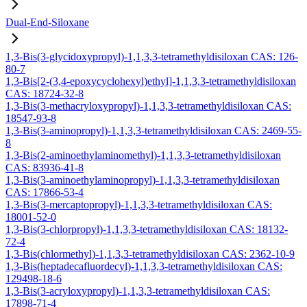
Dual-End-Siloxane
1,3-Bis(3-glycidoxypropyl)-1,1,3,3-tetramethyldisiloxan CAS: 126-
80-7
1,3-Bis[2-(3,4-epoxycyclohexyl)ethyl]-1,1,3,3-tetramethyldisiloxan
CAS: 18724-32-8
1,3-Bis(3-methacryloxypropyl)-1,1,3,3-tetramethyldisiloxan CAS:
18547-93-8
1,3-Bis(3-aminopropyl)-1,1,3,3-tetramethyldisiloxan CAS: 2469-55-
8
1,3-Bis(2-aminoethylaminomethyl)-1,1,3,3-tetramethyldisiloxan
CAS: 83936-41-8
1,3-Bis(3-aminoethylaminopropyl)-1,1,3,3-tetramethyldisiloxan
CAS: 17866-53-4
1,3-Bis(3-mercaptopropyl)-1,1,3,3-tetramethyldisiloxan CAS:
18001-52-0
1,3-Bis(3-chlorpropyl)-1,1,3,3-tetramethyldisiloxan CAS: 18132-
72-4
1,3-Bis(chlormethyl)-1,1,3,3-tetramethyldisiloxan CAS: 2362-10-9
1,3-Bis(heptadecafluordecyl)-1,1,3,3-tetramethyldisiloxan CAS:
129498-18-6
1,3-Bis(3-acryloxypropyl)-1,1,3,3-tetramethyldisiloxan CAS:
17898-71-4