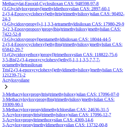
Methacrylat-Epoxid-Cyclosiloxan CAS: 948598-97-8
(3-Glycidyloxypropyl)methyldiethoxysilan CAS: 2897-60-1
2-(3,4-Epoxycyclohexyl)ethyltris(trimethylsiloxy)silan CAS: 90492-
24-3
(3-Glycidoxypropyl)-1,1,3,3-tetramethyldisiloxan CAS: 17980-29-9
3-(2,3-Epoxypropoxy)propylbis(trimethylsiloxy)methylsilan CAS:
7422-52-8
(3-Glycidoxypropyl)pentamethyldisiloxan CAS: 18044-44-5
2-(3,4-Epoxycyclohexyl)ethylbis(trimethylsiloxy)methylsilan CAS:
65842-29-7
[3-(Glycidoxyethoxy)propyl]trimethoxysilan CAS: 118822-75-6
3,5-Bis[2-(3,4-epoxycyclohexyl)ethyl]-1,1,1,3,5,7,7,7-
octamethyltetrasiloxan
Tris[2-(3,4-epoxycyclohexyl)ethyldimethylsiloxy]methylsilan CAS:
121239-71-2
Acryloxysilane
3-Methacryloxypropyltris(trimethylsiloxy)silan CAS: 17096-07-0
3-Methacryloyloxypropylbis(trimethylsiloxy)methylsilan CAS:
19309-90-1
3-Methacryloxypropyldimethylchlorsilan CAS: 24636-31-5
3-Acryloxypropyltris(trimethylsiloxy)silan CAS: 17096-12-7
3-Acryloxypropyltrimethoxysilan CAS: 4369-14-6
3-Acryloxypropylmethyldimethoxysilan CAS: 13732-00-8