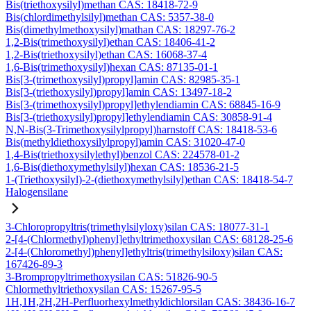
Bis(triethoxysilyl)methan CAS: 18418-72-9
Bis(chlordimethylsilyl)methan CAS: 5357-38-0
Bis(dimethylmethoxysilyl)mathan CAS: 18297-76-2
1,2-Bis(trimethoxysilyl)ethan CAS: 18406-41-2
1,2-Bis(triethoxysilyl)ethan CAS: 16068-37-4
1,6-Bis(trimethoxysilyl)hexan CAS: 87135-01-1
Bis[3-(trimethoxysilyl)propyl]amin CAS: 82985-35-1
Bis[3-(triethoxysilyl)propyl]amin CAS: 13497-18-2
Bis[3-(trimethoxysilyl)propyl]ethylendiamin CAS: 68845-16-9
Bis[3-(triethoxysilyl)propyl]ethylendiamin CAS: 30858-91-4
N,N-Bis(3-Trimethoxysilylpropyl)harnstoff CAS: 18418-53-6
Bis(methyldiethoxysilylpropyl)amin CAS: 31020-47-0
1,4-Bis(triethoxysilylethyl)benzol CAS: 224578-01-2
1,6-Bis(diethoxymethylsilyl)hexan CAS: 18536-21-5
1-(Triethoxysilyl)-2-(diethoxymethylsilyl)ethan CAS: 18418-54-7
Halogensilane
3-Chloropropyltris(trimethylsilyloxy)silan CAS: 18077-31-1
2-[4-(Chlormethyl)phenyl]ethyltrimethoxysilan CAS: 68128-25-6
2-[4-(Chloromethyl)phenyl]ethyltris(trimethylsiloxy)silan CAS:
167426-89-3
3-Brompropyltrimethoxysilan CAS: 51826-90-5
Chlormethyltriethoxysilan CAS: 15267-95-5
1H,1H,2H,2H-Perfluorhexylmethyldichlorsilan CAS: 38436-16-7