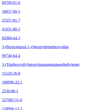
69709-01-9
34937-00-3
25357-81-7
41051-80-3
82984-64-3
3-(Benzotriazol-1-yl)propyltrimethoxysilan
99740-64-4
3-(Triethoxysilyl)propylasparaginsäurediethylester
15129-36-9
106996-32-1
2530-86-1
227085-51-0
128996-12-3