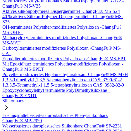
Modifiziertes Vinyl-funktionales Siloxan-Dispergiermittel A-172 -
ChangFu® MS-V35
Aktives silikonpolymeres Dispergiermittel -ChangFu® MS-S24
40 % aktives Silikon-Polymer-Dispergiermittel – ChangFu® MS-
S25
OH-terminiertes Polyether-modifiziertes Polysiloxan -ChangFu®
MS-OHET
Methacryloxy-terminiertes modifiziertes Polysiloxan -ChangFu®
MS-MAT
Carboxylterminiertes modifiziertes Polysiloxan -ChangFu® MS-
CAT
Epoxidterminiertes modifiziertes Polysiloxan -ChangFu® MS-EPT
Mit Epoxidharz terminiertes Polyether-modifiziertes Polysiloxan -
ChangFu® MS-EPET
Polyethermodifiziertes Heptamethyltrisiloxan -ChangFu® MS-M7H
1,3,5-Trimethyl-1,1,3,5,5-pentaphenyltrisiloxan CAS: 3390-61-2
1,3,3,5-Tetramethyl-1,1,5,5-tetraphenyltrisiloxan CAS: 3982-82-9
Epoxycyclohexylethyl-terminierte PolyDimethylsiloxane –
ChangFu® EXDT
Silikonharze
Lösungsmittelbasiertes duroplastisches Phenylsilikonharz
ChangFu® MP-2950
Wasserbasiertes duroplastisches Silikonharz ChangFu® SP-2231