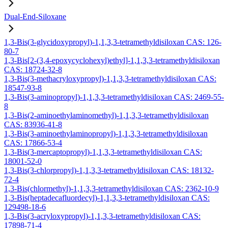
Dual-End-Siloxane
1,3-Bis(3-glycidoxypropyl)-1,1,3,3-tetramethyldisiloxan CAS: 126-
80-7
1,3-Bis[2-(3,4-epoxycyclohexyl)ethyl]-1,1,3,3-tetramethyldisiloxan
CAS: 18724-32-8
1,3-Bis(3-methacryloxypropyl)-1,1,3,3-tetramethyldisiloxan CAS:
18547-93-8
1,3-Bis(3-aminopropyl)-1,1,3,3-tetramethyldisiloxan CAS: 2469-55-
8
1,3-Bis(2-aminoethylaminomethyl)-1,1,3,3-tetramethyldisiloxan
CAS: 83936-41-8
1,3-Bis(3-aminoethylaminopropyl)-1,1,3,3-tetramethyldisiloxan
CAS: 17866-53-4
1,3-Bis(3-mercaptopropyl)-1,1,3,3-tetramethyldisiloxan CAS:
18001-52-0
1,3-Bis(3-chlorpropyl)-1,1,3,3-tetramethyldisiloxan CAS: 18132-
72-4
1,3-Bis(chlormethyl)-1,1,3,3-tetramethyldisiloxan CAS: 2362-10-9
1,3-Bis(heptadecafluordecyl)-1,1,3,3-tetramethyldisiloxan CAS:
129498-18-6
1,3-Bis(3-acryloxypropyl)-1,1,3,3-tetramethyldisiloxan CAS:
17898-71-4