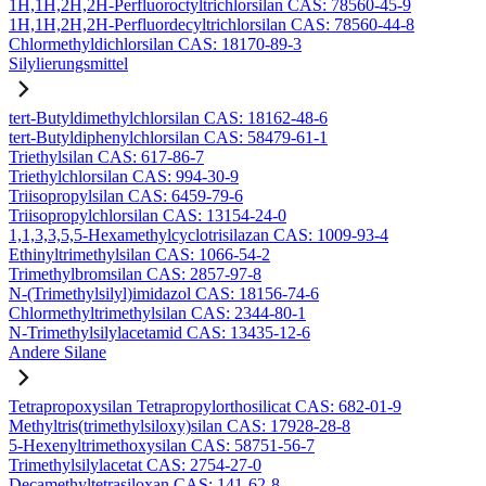
1H,1H,2H,2H-Perfluoroctyltrichlorsilan CAS: 78560-45-9
1H,1H,2H,2H-Perfluordecyltrichlorsilan CAS: 78560-44-8
Chlormethyldichlorsilan CAS: 18170-89-3
Silylierungsmittel
tert-Butyldimethylchlorsilan CAS: 18162-48-6
tert-Butyldiphenylchlorsilan CAS: 58479-61-1
Triethylsilan CAS: 617-86-7
Triethylchlorsilan CAS: 994-30-9
Triisopropylsilan CAS: 6459-79-6
Triisopropylchlorsilan CAS: 13154-24-0
1,1,3,3,5,5-Hexamethylcyclotrisilazan CAS: 1009-93-4
Ethinyltrimethylsilan CAS: 1066-54-2
Trimethylbromsilan CAS: 2857-97-8
N-(Trimethylsilyl)imidazol CAS: 18156-74-6
Chlormethyltrimethylsilan CAS: 2344-80-1
N-Trimethylsilylacetamid CAS: 13435-12-6
Andere Silane
Tetrapropoxysilan Tetrapropylorthosilicat CAS: 682-01-9
Methyltris(trimethylsiloxy)silan CAS: 17928-28-8
5-Hexenyltrimethoxysilan CAS: 58751-56-7
Trimethylsilylacetat CAS: 2754-27-0
Decamethyltetrasiloxan CAS: 141-62-8