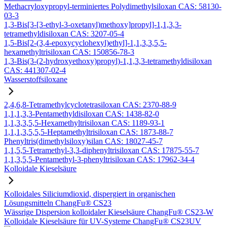
Methacryloxypropyl-terminiertes Polydimethylsiloxan CAS: 58130-
03-3
1,3-Bis[3-[3-ethyl-3-oxetanyl)methoxy]propyl]-1,1,3,3-
tetramethyldisiloxan CAS: 3207-05-4
1,5-Bis[2-(3,4-epoxycyclohexyl)ethyl]-1,1,3,3,5,5-
hexamethyltrisiloxan CAS: 150856-78-3
1,3-Bis(3-(2-hydroxyethoxy)propyl)-1,1,3,3-tetramethyldisiloxan
CAS: 441307-02-4
Wasserstoffsiloxane
2,4,6,8-Tetramethylcyclotetrasiloxan CAS: 2370-88-9
1,1,1,3,3-Pentamethyldisiloxan CAS: 1438-82-0
1,1,3,3,5,5-Hexamethyltrisiloxan CAS: 1189-93-1
1,1,1,3,5,5,5-Heptamethyltrisiloxan CAS: 1873-88-7
Phenyltris(dimethylsiloxy)silan CAS: 18027-45-7
1,1,5,5-Tetramethyl-3,3-diphenyltrisiloxan CAS: 17875-55-7
1,1,3,5,5-Pentamethyl-3-phenyltrisiloxan CAS: 17962-34-4
Kolloidale Kieselsäure
Kolloidales Siliciumdioxid, dispergiert in organischen
Lösungsmitteln ChangFu® CS23
Wässrige Dispersion kolloidaler Kieselsäure ChangFu® CS23-W
Kolloidale Kieselsäure für UV-Systeme ChangFu® CS23UV