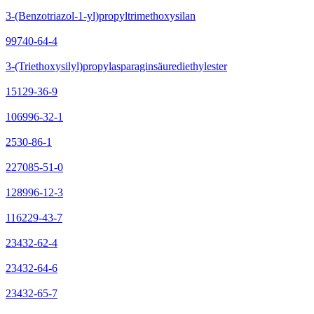
3-(Benzotriazol-1-yl)propyltrimethoxysilan
99740-64-4
3-(Triethoxysilyl)propylasparaginsäurediethylester
15129-36-9
106996-32-1
2530-86-1
227085-51-0
128996-12-3
116229-43-7
23432-62-4
23432-64-6
23432-65-7