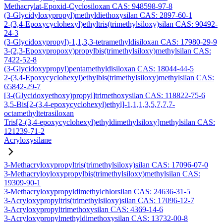
Methacrylat-Epoxid-Cyclosiloxan CAS: 948598-97-8
(3-Glycidyloxypropyl)methyldiethoxysilan CAS: 2897-60-1
2-(3,4-Epoxycyclohexyl)ethyltris(trimethylsiloxy)silan CAS: 90492-
24-3
(3-Glycidoxypropyl)-1,1,3,3-tetramethyldisiloxan CAS: 17980-29-9
3-(2,3-Epoxypropoxy)propylbis(trimethylsiloxy)methylsilan CAS:
7422-52-8
(3-Glycidoxypropyl)pentamethyldisiloxan CAS: 18044-44-5
2-(3,4-Epoxycyclohexyl)ethylbis(trimethylsiloxy)methylsilan CAS:
65842-29-7
[3-(Glycidoxyethoxy)propyl]trimethoxysilan CAS: 118822-75-6
3,5-Bis[2-(3,4-epoxycyclohexyl)ethyl]-1,1,1,3,5,7,7,7-
octamethyltetrasiloxan
Tris[2-(3,4-epoxycyclohexyl)ethyldimethylsiloxy]methylsilan CAS:
121239-71-2
Acryloxysilane
3-Methacryloxypropyltris(trimethylsiloxy)silan CAS: 17096-07-0
3-Methacryloyloxypropylbis(trimethylsiloxy)methylsilan CAS:
19309-90-1
3-Methacryloxypropyldimethylchlorsilan CAS: 24636-31-5
3-Acryloxypropyltris(trimethylsiloxy)silan CAS: 17096-12-7
3-Acryloxypropyltrimethoxysilan CAS: 4369-14-6
3-Acryloxypropylmethyldimethoxysilan CAS: 13732-00-8