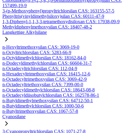
Chlordimethyl[3-(2,3,4,5,6-pentafluorphenyl)propyl]silan CAS:
157499-19-9
3-(p-Methoxyphenyl)propyltrichlorsilan CAS: 163155-57-5
Phenyltris(vinyldimethylsiloxy)silan CAS: 60111-47-9
1,3-Diphenyl-1,1,3,3-tetramethoxydisiloxan CAS: 17938-09-9
Methyldiphenylmethoxysilan CAS: 18407-48-2
Langkettige Alkylsilane
n-Hexyltrimethoxysilan CAS: 3069-19-0
n-Octyltrichlorsilan CAS: 5283-66-9
n-Octyldimethylchlorsilan CAS: 18162-84-0
n-Dodecyldimethylchlorsilan CAS: 66604-31-7
n-Octadecyltrichlorsilan CAS: 112-04-9
n-Hexadecyltrimethoxysilan CAS: 16415-12-6
n-Octadecyltrimethoxysilan CAS: 3069-42-9
n-Octadecyltriethoxysilan CAS: 7399-00-0
n-Octadecyldimethylchlorsilan CAS: 18643-08-8
n-Octadecyldiisobutylchlorsilan CAS: 162578-86-1
n-Butyldimethylmethoxysilan CAS: 64712-50-1
n-Butyldimethylchlorsilan CAS: 1000-50-6
n-Butyltrimethoxysilan CAS: 1067-57-8
Cyanosilane
3-Cyanopropyltrichlorsilan CAS: 1071-27-8