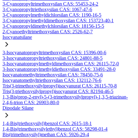
3-Cyanopropyltrimethoxysilan CAS: 55453-24-2
3-Cyanopropyltriethoxysilan CAS: 1067-47-6
3-Cyanopropylmethyldichlorsilan CAS: 1190-16-5
3-Cyanopropylmethyldimethoxysilan CAS: 153723-40-1
3-Cyanopropyldimethylchlorsilan CAS: 18156-15-5
2-Cyanoethyltrimethoxysilan CAS: 2526-62-7
Isocyanatsilane
3-Isocyanatopropyltrimethoxysilan CAS: 15396-00-6
3-Isocyanatopropyltriethoxysilan CAS: 24801-88-5
3-Isocyanatopropylmethyldimethoxysilan CAS: 26115-72-0
3-Isocyanatopropylmethyldiethoxysilan CAS: 33491-28-0
Isocyanatomethyltrimethoxysilan CAS: 78450-75-6
Isocyanatomethyltriethoxysilan CAS: 132112-76-6
Tris(3-trimethoxysilylpropyl)isocyanurat CAS: 26115-70-8
Tris(3-triethoxysilylpropyl)isocyanurat CAS: 82194-46-5
1,3-Bis(prop-2-enyl)-5-(3-trimethoxysilylpropyl)-1,3,5-triazinan-
2,4,6-trion CAS: 26903-80-0
Dipodale Silane
1,4-Bis(triethoxysilyl)benzol CAS: 2615-18-1
1,4-Bis(trimethoxysilylethyl)benzol CAS: 58298-01-4
Bis(trimethoxysilyl)methan CAS: 5926-29-4