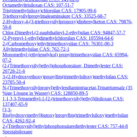
Octamethyltrisiloxan CAS: 107-51-7
Tris(trimethylsiloxy)chlorsilan CAS: 17905-99-6
Triethoxysilylpropylmaleaminsäure CAS: 33525-68-7
2-Hydroxy-4-(3-triethoxysilylpropoxy)diphenylketon CAS: 79876-
59-8
Chlor-Dimethyl-(2-naphthalinyl-2-ethyl)silan CAS: 94847-57-7
(2-Pyrenyl-1-ethyl)dimethylchlorsilan CAS: 105594-64-6
2-(Carbomethoxy)ethyltrimethoxysilan CAS: 76301-00-3
Allyltrimethylsilan CAS: 762-72-1
Monomethyl (ethylenglykol) propyltrimethoxysilan CAS: 65994-
07-2
(2-(Trimethoxysilyl)ethyl)phosphonsäure, Dimethylester CAS:
20728-21-6
3-(2-Hydroxyethoxy)propylbis(trimethylsiloxy)methylsilan CAS:
23785-50-4
N-(Trimethoxysilylpropyl)ethylendiamintriacetat-Trinatriumsalz (35
%ige Lösung in Wasser) CAS: 128850-89-5
1,1,3,3-Tetramethyl-1-[2-(trimethoxysilyl)ethyl]disiloxan CAS:
137407-65-9
[3,3-
Bis(hydroxymethyl)butoxy]propylbis(trimethylsiloxy)methylsilan
CAS: 4262-92-4
2-(Triethoxysilyl)ethylphosphonsäurediethylester CAS: 757-44-8
Spezialsiloxane