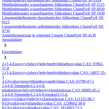
Wasserbasiertes duroplastisches Silikonharz ChangFu® SP-2924
Multifunktionales wasserbasiertes Silikonharz ChangFu® SP-5125
Multifunktionales wasserbasiertes Silikonharz ChangFu® SP-6830
Multifunktionales wasserbasiertes Silikonharz ChangFu® SP-7630
Lösungsmittelbasiertes duroplastisches Silikonharz ChangFu® SP-
9115
Lösungsmittelbasiertes selbsthärtendes Silikonharz ChangFu® SP-
9730
Amidsilsesquioxan in wässriger Lösung ChangFu® SP-4130
Spezialsilane
Epoxidsilane
2-(3,4-Epoxycyclohexyl)ethylmethyldimethoxysilan CAS: 97802-
57-8
2-(3,4-Epoxycyclohexyl)ethylmethyldiethoxysilan CAS: 14857-35-
3
3-Glycidoxypropyldimethoxymethylsilan CAS: 65799-47-5
2,4,6,8-Tetramethyl-2,4,6,8-
tetrakis(propylglycidylether)cyclotetrasiloxan CAS: 60665-85-2
2,4,6,8-Tetramethyl-2,4,6,8-tetrakis[2-(3,4-
epoxycyclohexyl)ethyl]cyclotetrasiloxan CAS: 121225-98-7
8-Glycidoxyoctyltrimethoxysilan CAS: 1239602-38-0
8-Glycidoxyoctyltriethoxysilan CAS: 1814903-73-5