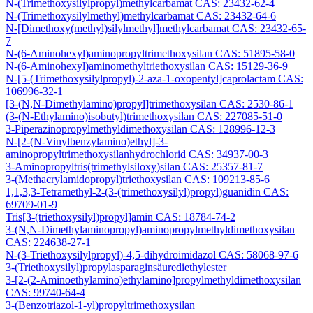
N-(Trimethoxysilylpropyl)methylcarbamat CAS: 23432-62-4
N-(Trimethoxysilylmethyl)methylcarbamat CAS: 23432-64-6
N-[Dimethoxy(methyl)silylmethyl]methylcarbamat CAS: 23432-65-
7
N-(6-Aminohexyl)aminopropyltrimethoxysilan CAS: 51895-58-0
N-(6-Aminohexyl)aminomethyltriethoxysilan CAS: 15129-36-9
N-[5-(Trimethoxysilylpropyl)-2-aza-1-oxopentyl]caprolactam CAS:
106996-32-1
[3-(N,N-Dimethylamino)propyl]trimethoxysilan CAS: 2530-86-1
(3-(N-Ethylamino)isobutyl)trimethoxysilan CAS: 227085-51-0
3-Piperazinopropylmethyldimethoxysilan CAS: 128996-12-3
N-[2-(N-Vinylbenzylamino)ethyl]-3-
aminopropyltrimethoxysilanhydrochlorid CAS: 34937-00-3
3-Aminopropyltris(trimethylsiloxy)silan CAS: 25357-81-7
3-(Methacrylamidopropyl)triethoxysilan CAS: 109213-85-6
1,1,3,3-Tetramethyl-2-(3-(trimethoxysilyl)propyl)guanidin CAS:
69709-01-9
Tris[3-(triethoxysilyl)propyl]amin CAS: 18784-74-2
3-(N,N-Dimethylaminopropyl)aminopropylmethyldimethoxysilan
CAS: 224638-27-1
N-(3-Triethoxysilylpropyl)-4,5-dihydroimidazol CAS: 58068-97-6
3-(Triethoxysilyl)propylasparaginsäurediethylester
3-[2-(2-Aminoethylamino)ethylamino]propylmethyldimethoxysilan
CAS: 99740-64-4
3-(Benzotriazol-1-yl)propyltrimethoxysilan