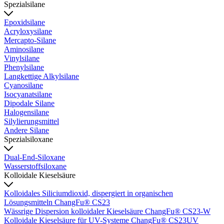
Spezialsilane
Epoxidsilane
Acryloxysilane
Mercapto-Silane
Aminosilane
Vinylsilane
Phenylsilane
Langkettige Alkylsilane
Cyanosilane
Isocyanatsilane
Dipodale Silane
Halogensilane
Silylierungsmittel
Andere Silane
Spezialsiloxane
Dual-End-Siloxane
Wasserstoffsiloxane
Kolloidale Kieselsäure
Kolloidales Siliciumdioxid, dispergiert in organischen
Lösungsmitteln ChangFu® CS23
Wässrige Dispersion kolloidaler Kieselsäure ChangFu® CS23-W
Kolloidale Kieselsäure für UV-Systeme ChangFu® CS23UV