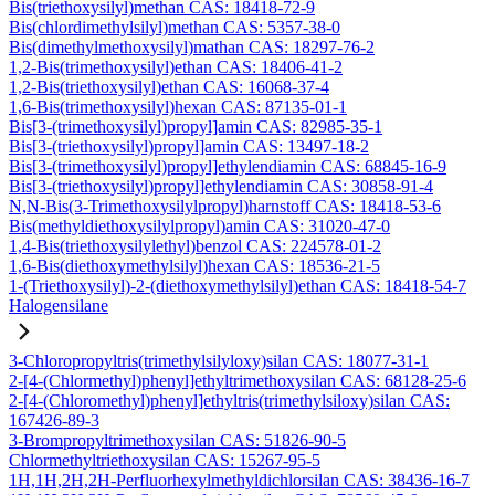
Bis(triethoxysilyl)methan CAS: 18418-72-9
Bis(chlordimethylsilyl)methan CAS: 5357-38-0
Bis(dimethylmethoxysilyl)mathan CAS: 18297-76-2
1,2-Bis(trimethoxysilyl)ethan CAS: 18406-41-2
1,2-Bis(triethoxysilyl)ethan CAS: 16068-37-4
1,6-Bis(trimethoxysilyl)hexan CAS: 87135-01-1
Bis[3-(trimethoxysilyl)propyl]amin CAS: 82985-35-1
Bis[3-(triethoxysilyl)propyl]amin CAS: 13497-18-2
Bis[3-(trimethoxysilyl)propyl]ethylendiamin CAS: 68845-16-9
Bis[3-(triethoxysilyl)propyl]ethylendiamin CAS: 30858-91-4
N,N-Bis(3-Trimethoxysilylpropyl)harnstoff CAS: 18418-53-6
Bis(methyldiethoxysilylpropyl)amin CAS: 31020-47-0
1,4-Bis(triethoxysilylethyl)benzol CAS: 224578-01-2
1,6-Bis(diethoxymethylsilyl)hexan CAS: 18536-21-5
1-(Triethoxysilyl)-2-(diethoxymethylsilyl)ethan CAS: 18418-54-7
Halogensilane
3-Chloropropyltris(trimethylsilyloxy)silan CAS: 18077-31-1
2-[4-(Chlormethyl)phenyl]ethyltrimethoxysilan CAS: 68128-25-6
2-[4-(Chloromethyl)phenyl]ethyltris(trimethylsiloxy)silan CAS:
167426-89-3
3-Brompropyltrimethoxysilan CAS: 51826-90-5
Chlormethyltriethoxysilan CAS: 15267-95-5
1H,1H,2H,2H-Perfluorhexylmethyldichlorsilan CAS: 38436-16-7