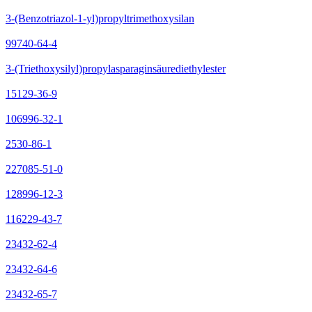
3-(Benzotriazol-1-yl)propyltrimethoxysilan
99740-64-4
3-(Triethoxysilyl)propylasparaginsäurediethylester
15129-36-9
106996-32-1
2530-86-1
227085-51-0
128996-12-3
116229-43-7
23432-62-4
23432-64-6
23432-65-7