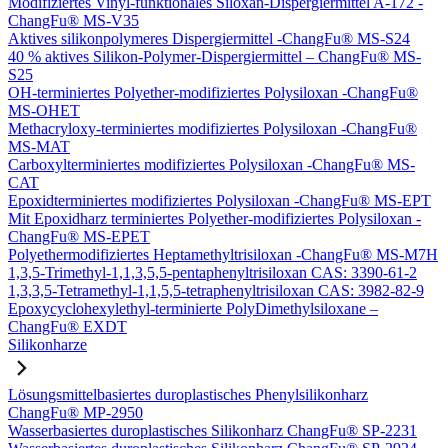
Modifiziertes Vinyl-funktionales Siloxan-Dispergiermittel A-172 -
ChangFu® MS-V35
Aktives silikonpolymeres Dispergiermittel -ChangFu® MS-S24
40 % aktives Silikon-Polymer-Dispergiermittel – ChangFu® MS-
S25
OH-terminiertes Polyether-modifiziertes Polysiloxan -ChangFu®
MS-OHET
Methacryloxy-terminiertes modifiziertes Polysiloxan -ChangFu®
MS-MAT
Carboxylterminiertes modifiziertes Polysiloxan -ChangFu® MS-
CAT
Epoxidterminiertes modifiziertes Polysiloxan -ChangFu® MS-EPT
Mit Epoxidharz terminiertes Polyether-modifiziertes Polysiloxan -
ChangFu® MS-EPET
Polyethermodifiziertes Heptamethyltrisiloxan -ChangFu® MS-M7H
1,3,5-Trimethyl-1,1,3,5,5-pentaphenyltrisiloxan CAS: 3390-61-2
1,3,3,5-Tetramethyl-1,1,5,5-tetraphenyltrisiloxan CAS: 3982-82-9
Epoxycyclohexylethyl-terminierte PolyDimethylsiloxane –
ChangFu® EXDT
Silikonharze
Lösungsmittelbasiertes duroplastisches Phenylsilikonharz
ChangFu® MP-2950
Wasserbasiertes duroplastisches Silikonharz ChangFu® SP-2231