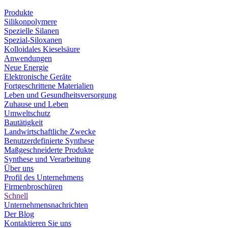
Produkte
Silikonpolymere
Spezielle Silanen
Spezial-Siloxanen
Kolloidales Kieselsäure
Anwendungen
Neue Energie
Elektronische Geräte
Fortgeschrittene Materialien
Leben und Gesundheitsversorgung
Zuhause und Leben
Umweltschutz
Bautätigkeit
Landwirtschaftliche Zwecke
Benutzerdefinierte Synthese
Maßgeschneiderte Produkte
Synthese und Verarbeitung
Über uns
Profil des Unternehmens
Firmenbroschüren
Schnell
Unternehmensnachrichten
Der Blog
Kontaktieren Sie uns