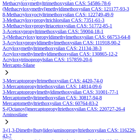
Methacryloxymethyltrimethoxysilan CAS: 54586-78-6
(Methacryloxymethyl)methyldimethoxysilan CAS: 121177-93-3
8-Methacryloxyoctyltrimethoxysilan CAS: 122749-49-9
3-Methacryloxypropyltrichlorsilan CAS: 7351-61-3
3-Methacryloxypropyltriacetoxysilan CAS: 51772-85-1
3-Acetoxypropyltrimethoxysilan CAS: 59004-18-1
3-(Methacryloxy)propyldimethylmethoxysilan CAS: 66753-64-8
3-Acryloxypropyldimethylmethoxysilan CAS: 111918-90-2
Acryloxymethyltrimethoxysilan CAS: 21134-38-3
Acryloxymethylmethyldimethoxysilan CAS: 130865-12-2
Acryloxytriisopropylsilan CAS: 157859-20-6
Mercapto-Silane
3-Mercaptopropyltrimethoxysilan CAS: 4420-74-0
3-Mercaptopropyltriethoxysilan CAS: 14814-09-6
3-Mercaptopropylmethyldimethoxysilan CAS: 31001-77-1
Mercaptomethyltrimethoxysilan CAS: 30817-94-8
Mercaptomethyltriethoxysilan CAS: 60764-83-2
S-(Octanoyl)mercaptopropyltriethoxysilan CAS: 220727-26-4
Aminosilane
3-(1,3-Dimethylbutyliden)aminopropyltriethoxysilan CAS: 116229-
43-7