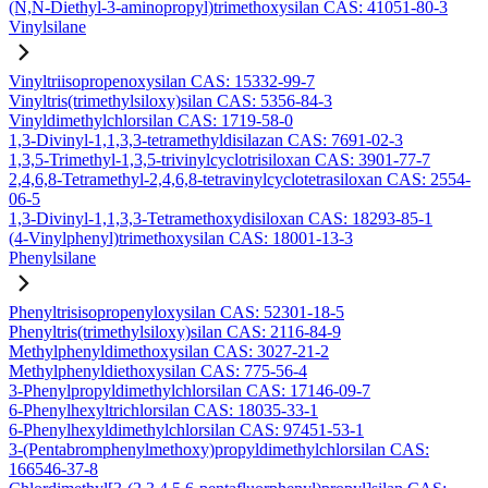
(N,N-Diethyl-3-aminopropyl)trimethoxysilan CAS: 41051-80-3
Vinylsilane
Vinyltriisopropenoxysilan CAS: 15332-99-7
Vinyltris(trimethylsiloxy)silan CAS: 5356-84-3
Vinyldimethylchlorsilan CAS: 1719-58-0
1,3-Divinyl-1,1,3,3-tetramethyldisilazan CAS: 7691-02-3
1,3,5-Trimethyl-1,3,5-trivinylcyclotrisiloxan CAS: 3901-77-7
2,4,6,8-Tetramethyl-2,4,6,8-tetravinylcyclotetrasiloxan CAS: 2554-
06-5
1,3-Divinyl-1,1,3,3-Tetramethoxydisiloxan CAS: 18293-85-1
(4-Vinylphenyl)trimethoxysilan CAS: 18001-13-3
Phenylsilane
Phenyltrisisopropenyloxysilan CAS: 52301-18-5
Phenyltris(trimethylsiloxy)silan CAS: 2116-84-9
Methylphenyldimethoxysilan CAS: 3027-21-2
Methylphenyldiethoxysilan CAS: 775-56-4
3-Phenylpropyldimethylchlorsilan CAS: 17146-09-7
6-Phenylhexyltrichlorsilan CAS: 18035-33-1
6-Phenylhexyldimethylchlorsilan CAS: 97451-53-1
3-(Pentabromphenylmethoxy)propyldimethylchlorsilan CAS:
166546-37-8