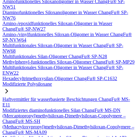
Aminofunktionelles Siloxanoligomer in Wasser ChangFu® SP-
NW51
Diaminofunktionelles Siloxanoligomer in Wasser ChangFu® SP-
NW76
Amino-/epoxidfunktionelles Siloxan-Oligomer in Wasser
ChangFu® SP-NW27
Amino-/vinylfunktionelles Siloxan-Oligomer in Wasser ChangFu®
SP-NVW64
Multifunktionales Siloxan-Oligomer in Wasser ChangFu® SP-
NW68
Multifunktionales Silan-Oligomer ChangFu® SP-N28
Methylphenyl-funktionelles Siloxan-Oligomer ChangFu® SP-MP29
Multifunktionales Siloxan-Oligomer in Wasser ChangFu® SP-
ENW22
Hexadecyltrimethoxysilan-Oligomer ChangFu® SP-C1632
Modifizierte Polysiloxane
Haftvermittler für wasserbasierte Beschichtungen ChangFu® MS-
E11
Modifiziertes diaminofunktionelles Silan ChangFu® MS-DN
(Mercaptopropyl)methylsiloxan-Dimethylsiloxan-Copolymere –
ChangFu® MS-SH
(Methacryloxypropyl)methylsiloxan-Dimethylsiloxan-Copolymere –
ChangFu® MS-MA09