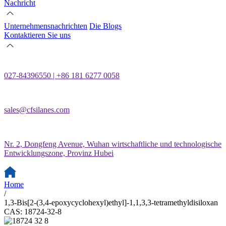
Nachricht
Unternehmensnachrichten
Die Blogs
Kontaktieren Sie uns
027-84396550 | +86 181 6277 0058
sales@cfsilanes.com
Nr. 2, Dongfeng Avenue, Wuhan wirtschaftliche und technologische
Entwicklungszone, Provinz Hubei
Home
/
1,3-Bis[2-(3,4-epoxycyclohexyl)ethyl]-1,1,3,3-tetramethyldisiloxan
CAS: 18724-32-8