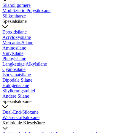
Silanoligomere
Modifizierte Polysiloxane
Silikonharze
Spezialsilane
Epoxidsilane
Acryloxysilane
Mercapto-Silane
Aminosilane
Vinylsilane
Phenylsilane
Langkettige Alkylsilane
Cyanosilane
Isocyanatsilane
Dipodale Silane
Halogensilane
Silylierungsmittel
Andere Silane
Spezialsiloxane
Dual-End-Siloxane
Wasserstoffsiloxane
Kolloidale Kieselsäure