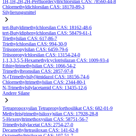
1H,1H,2H,2H-Perfluordecyltrichlorsilan CAS: 78560-44-8
Chlormethyldichlorsilan CAS: 18170-89-3
Silylierungsmittel
tert-Butyldimethylchlorsilan CAS: 18162-48-6
tert-Butyldiphenylchlorsilan CAS: 58479-61-1
Triethylsilan CAS: 617-86-7
Triethylchlorsilan CAS: 994-30-9
Triisopropylsilan CAS: 6459-79-6
Triisopropylchlorsilan CAS: 13154-24-0
1,1,3,3,5,5-Hexamethylcyclotrisilazan CAS: 1009-93-4
Ethinyltrimethylsilan CAS: 1066-54-2
Trimethylbromsilan CAS: 2857-97-8
N-(Trimethylsilyl)imidazol CAS: 18156-74-6
Chlormethyltrimethylsilan CAS: 2344-80-1
N-Trimethylsilylacetamid CAS: 13435-12-6
Andere Silane
Tetrapropoxysilan Tetrapropylorthosilikat CAS: 682-01-9
Methyltris(trimethylsiloxy)silan CAS: 17928-28-8
5-Hexenyltrimethoxysilan CAS: 58751-56-7
Trimethylsilylacetat CAS: 2754-27-0
Decamethyltetrasiloxan CAS: 141-62-8
Octamethyltrisiloxan CAS: 107-51-7