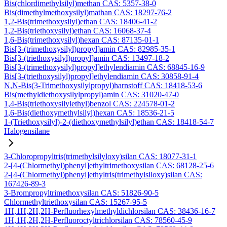
Bis(chlordimethylsilyl)methan CAS: 5357-38-0
Bis(dimethylmethoxysilyl)mathan CAS: 18297-76-2
1,2-Bis(trimethoxysilyl)ethan CAS: 18406-41-2
1,2-Bis(triethoxysilyl)ethan CAS: 16068-37-4
1,6-Bis(trimethoxysilyl)hexan CAS: 87135-01-1
Bis[3-(trimethoxysilyl)propyl]amin CAS: 82985-35-1
Bis[3-(triethoxysilyl)propyl]amin CAS: 13497-18-2
Bis[3-(trimethoxysilyl)propyl]ethylendiamin CAS: 68845-16-9
Bis[3-(triethoxysilyl)propyl]ethylendiamin CAS: 30858-91-4
N,N-Bis(3-Trimethoxysilylpropyl)harnstoff CAS: 18418-53-6
Bis(methyldiethoxysilylpropyl)amin CAS: 31020-47-0
1,4-Bis(triethoxysilylethyl)benzol CAS: 224578-01-2
1,6-Bis(diethoxymethylsilyl)hexan CAS: 18536-21-5
1-(Triethoxysilyl)-2-(diethoxymethylsilyl)ethan CAS: 18418-54-7
Halogensilane
3-Chloropropyltris(trimethylsilyloxy)silan CAS: 18077-31-1
2-[4-(Chlormethyl)phenyl]ethyltrimethoxysilan CAS: 68128-25-6
2-[4-(Chlormethyl)phenyl]ethyltris(trimethylsiloxy)silan CAS:
167426-89-3
3-Brompropyltrimethoxysilan CAS: 51826-90-5
Chlormethyltriethoxysilan CAS: 15267-95-5
1H,1H,2H,2H-Perfluorhexylmethyldichlorsilan CAS: 38436-16-7
1H,1H,2H,2H-Perfluoroctyltrichlorsilan CAS: 78560-45-9