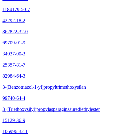
1184179-50-7
42292-18-2
862822-32-0
69709-01-9
34937-00-3
25357-81-7
82984-64-3
3-(Benzotriazol-1-yl)propyltrimethoxysilan
99740-64-4
3-(Triethoxysilyl)propylasparaginsäurediethylester
15129-36-9
106996-32-1