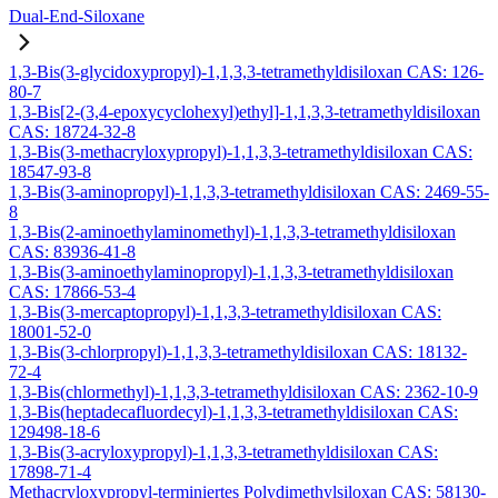
Dual-End-Siloxane
1,3-Bis(3-glycidoxypropyl)-1,1,3,3-tetramethyldisiloxan CAS: 126-
80-7
1,3-Bis[2-(3,4-epoxycyclohexyl)ethyl]-1,1,3,3-tetramethyldisiloxan
CAS: 18724-32-8
1,3-Bis(3-methacryloxypropyl)-1,1,3,3-tetramethyldisiloxan CAS:
18547-93-8
1,3-Bis(3-aminopropyl)-1,1,3,3-tetramethyldisiloxan CAS: 2469-55-
8
1,3-Bis(2-aminoethylaminomethyl)-1,1,3,3-tetramethyldisiloxan
CAS: 83936-41-8
1,3-Bis(3-aminoethylaminopropyl)-1,1,3,3-tetramethyldisiloxan
CAS: 17866-53-4
1,3-Bis(3-mercaptopropyl)-1,1,3,3-tetramethyldisiloxan CAS:
18001-52-0
1,3-Bis(3-chlorpropyl)-1,1,3,3-tetramethyldisiloxan CAS: 18132-
72-4
1,3-Bis(chlormethyl)-1,1,3,3-tetramethyldisiloxan CAS: 2362-10-9
1,3-Bis(heptadecafluordecyl)-1,1,3,3-tetramethyldisiloxan CAS:
129498-18-6
1,3-Bis(3-acryloxypropyl)-1,1,3,3-tetramethyldisiloxan CAS:
17898-71-4
Methacryloxypropyl-terminiertes Polydimethylsiloxan CAS: 58130-