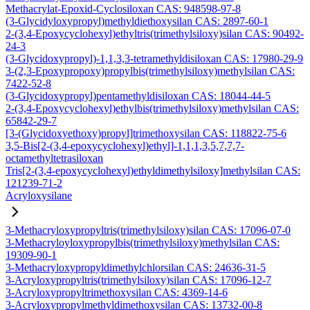
Methacrylat-Epoxid-Cyclosiloxan CAS: 948598-97-8
(3-Glycidyloxypropyl)methyldiethoxysilan CAS: 2897-60-1
2-(3,4-Epoxycyclohexyl)ethyltris(trimethylsiloxy)silan CAS: 90492-
24-3
(3-Glycidoxypropyl)-1,1,3,3-tetramethyldisiloxan CAS: 17980-29-9
3-(2,3-Epoxypropoxy)propylbis(trimethylsiloxy)methylsilan CAS:
7422-52-8
(3-Glycidoxypropyl)pentamethyldisiloxan CAS: 18044-44-5
2-(3,4-Epoxycyclohexyl)ethylbis(trimethylsiloxy)methylsilan CAS:
65842-29-7
[3-(Glycidoxyethoxy)propyl]trimethoxysilan CAS: 118822-75-6
3,5-Bis[2-(3,4-epoxycyclohexyl)ethyl]-1,1,1,3,5,7,7,7-
octamethyltetrasiloxan
Tris[2-(3,4-epoxycyclohexyl)ethyldimethylsiloxy]methylsilan CAS:
121239-71-2
Acryloxysilane
3-Methacryloxypropyltris(trimethylsiloxy)silan CAS: 17096-07-0
3-Methacryloyloxypropylbis(trimethylsiloxy)methylsilan CAS:
19309-90-1
3-Methacryloxypropyldimethylchlorsilan CAS: 24636-31-5
3-Acryloxypropyltris(trimethylsiloxy)silan CAS: 17096-12-7
3-Acryloxypropyltrimethoxysilan CAS: 4369-14-6
3-Acryloxypropylmethyldimethoxysilan CAS: 13732-00-8