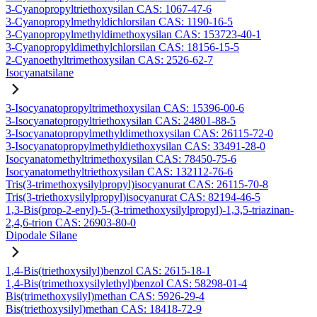
3-Cyanopropyltriethoxysilan CAS: 1067-47-6
3-Cyanopropylmethyldichlorsilan CAS: 1190-16-5
3-Cyanopropylmethyldimethoxysilan CAS: 153723-40-1
3-Cyanopropyldimethylchlorsilan CAS: 18156-15-5
2-Cyanoethyltrimethoxysilan CAS: 2526-62-7
Isocyanatsilane
3-Isocyanatopropyltrimethoxysilan CAS: 15396-00-6
3-Isocyanatopropyltriethoxysilan CAS: 24801-88-5
3-Isocyanatopropylmethyldimethoxysilan CAS: 26115-72-0
3-Isocyanatopropylmethyldiethoxysilan CAS: 33491-28-0
Isocyanatomethyltrimethoxysilan CAS: 78450-75-6
Isocyanatomethyltriethoxysilan CAS: 132112-76-6
Tris(3-trimethoxysilylpropyl)isocyanurat CAS: 26115-70-8
Tris(3-triethoxysilylpropyl)isocyanurat CAS: 82194-46-5
1,3-Bis(prop-2-enyl)-5-(3-trimethoxysilylpropyl)-1,3,5-triazinan-
2,4,6-trion CAS: 26903-80-0
Dipodale Silane
1,4-Bis(triethoxysilyl)benzol CAS: 2615-18-1
1,4-Bis(trimethoxysilylethyl)benzol CAS: 58298-01-4
Bis(trimethoxysilyl)methan CAS: 5926-29-4
Bis(triethoxysilyl)methan CAS: 18418-72-9