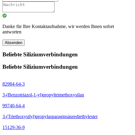
Danke für Ihre Kontaktaufnahme, wir werden Ihnen sofort
antworten
Absenden
Beliebte Siliziumverbindungen
Beliebte Siliziumverbindungen
82984-64-3
3-(Benzotriazol-1-yl)propyltrimethoxysilan
99740-64-4
3-(Triethoxysilyl)propylasparaginsäurediethylester
15129-36-9