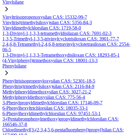
Vinylsilane
Vinyltriisopropenoxysilan CAS: 15332-99-7
Vinyltris(trimethylsiloxy)silan CAS: 5356-84-3
Vinyldimethylchlorsilan CAS: 1719-58-0
1,3-Divinyl-1,1,3,3-tetramethyldisilazan CAS: 7691-02-3
1,3,5-Trimethyl-1,3,5-trivinylcyclotrisiloxan CAS: 3901-77-7
2,4,6,8-Tetramethyl-2,4,6,8-tetravinylcyclotetrasiloxan CAS: 2554-
06-5
1,3-Divinyl-1,1,3,3-Tetramethoxydisiloxan CAS: 18293-85-1
(4-Vinylphenyl)trimethoxysilan CAS: 18001-13-3
Phenylsilane
Phenyltrisisopropenyloxysilan CAS: 52301-18-5
Phenyltris(trimethylsiloxy)silan CAS: 2116-84-9
Methylphenyldimethoxysilan CAS: 3027-21-2
Methylphenyldiethoxysilan CAS: 775-56-4
3-Phenylpropyldimethylchlorsilan CAS: 17146-09-7
6-Phenylhexyltrichlorsilan CAS: 18035-33-1
6-Phenylhexyldimethylchlorsilan CAS: 97451-53-1
3-(Pentabromphenylmethoxy)propyldimethylchlorsilan CAS:
166546-37-8
Chlordimethyl[3-(2,3,4,5,6-pentafluorphenyl)propyl]silan CAS: