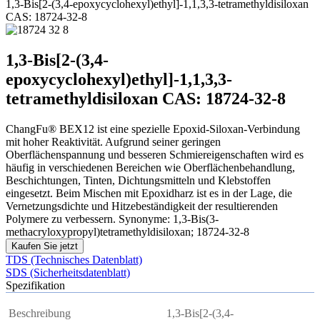
1,3-Bis[2-(3,4-epoxycyclohexyl)ethyl]-1,1,3,3-tetramethyldisiloxan
CAS: 18724-32-8
1,3-Bis[2-(3,4-
epoxycyclohexyl)ethyl]-1,1,3,3-
tetramethyldisiloxan CAS: 18724-32-8
ChangFu® BEX12 ist eine spezielle Epoxid-Siloxan-Verbindung
mit hoher Reaktivität. Aufgrund seiner geringen
Oberflächenspannung und besseren Schmiereigenschaften wird es
häufig in verschiedenen Bereichen wie Oberflächenbehandlung,
Beschichtungen, Tinten, Dichtungsmitteln und Klebstoffen
eingesetzt. Beim Mischen mit Epoxidharz ist es in der Lage, die
Vernetzungsdichte und Hitzebeständigkeit der resultierenden
Polymere zu verbessern. Synonyme: 1,3-Bis(3-
methacryloxypropyl)tetramethyldisiloxan; 18724-32-8
Kaufen Sie jetzt
TDS (Technisches Datenblatt)
SDS (Sicherheitsdatenblatt)
Spezifikation
Beschreibung
1,3-Bis[2-(3,4-