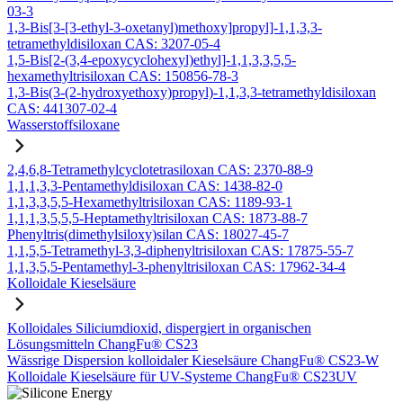
03-3
1,3-Bis[3-[3-ethyl-3-oxetanyl)methoxy]propyl]-1,1,3,3-
tetramethyldisiloxan CAS: 3207-05-4
1,5-Bis[2-(3,4-epoxycyclohexyl)ethyl]-1,1,3,3,5,5-
hexamethyltrisiloxan CAS: 150856-78-3
1,3-Bis(3-(2-hydroxyethoxy)propyl)-1,1,3,3-tetramethyldisiloxan
CAS: 441307-02-4
Wasserstoffsiloxane
2,4,6,8-Tetramethylcyclotetrasiloxan CAS: 2370-88-9
1,1,1,3,3-Pentamethyldisiloxan CAS: 1438-82-0
1,1,3,3,5,5-Hexamethyltrisiloxan CAS: 1189-93-1
1,1,1,3,5,5,5-Heptamethyltrisiloxan CAS: 1873-88-7
Phenyltris(dimethylsiloxy)silan CAS: 18027-45-7
1,1,5,5-Tetramethyl-3,3-diphenyltrisiloxan CAS: 17875-55-7
1,1,3,5,5-Pentamethyl-3-phenyltrisiloxan CAS: 17962-34-4
Kolloidale Kieselsäure
Kolloidales Siliciumdioxid, dispergiert in organischen
Lösungsmitteln ChangFu® CS23
Wässrige Dispersion kolloidaler Kieselsäure ChangFu® CS23-W
Kolloidale Kieselsäure für UV-Systeme ChangFu® CS23UV