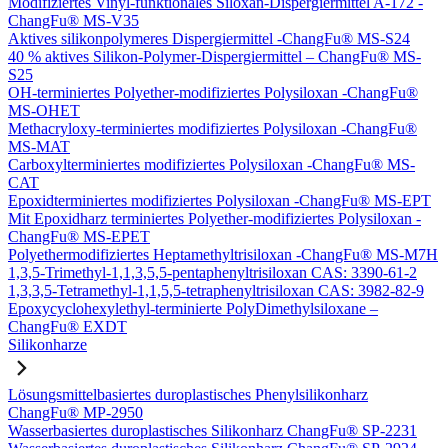
Modifiziertes Vinyl-funktionales Siloxan-Dispergiermittel A-172 -
ChangFu® MS-V35
Aktives silikonpolymeres Dispergiermittel -ChangFu® MS-S24
40 % aktives Silikon-Polymer-Dispergiermittel – ChangFu® MS-
S25
OH-terminiertes Polyether-modifiziertes Polysiloxan -ChangFu®
MS-OHET
Methacryloxy-terminiertes modifiziertes Polysiloxan -ChangFu®
MS-MAT
Carboxylterminiertes modifiziertes Polysiloxan -ChangFu® MS-
CAT
Epoxidterminiertes modifiziertes Polysiloxan -ChangFu® MS-EPT
Mit Epoxidharz terminiertes Polyether-modifiziertes Polysiloxan -
ChangFu® MS-EPET
Polyethermodifiziertes Heptamethyltrisiloxan -ChangFu® MS-M7H
1,3,5-Trimethyl-1,1,3,5,5-pentaphenyltrisiloxan CAS: 3390-61-2
1,3,3,5-Tetramethyl-1,1,5,5-tetraphenyltrisiloxan CAS: 3982-82-9
Epoxycyclohexylethyl-terminierte PolyDimethylsiloxane –
ChangFu® EXDT
Silikonharze
Lösungsmittelbasiertes duroplastisches Phenylsilikonharz
ChangFu® MP-2950
Wasserbasiertes duroplastisches Silikonharz ChangFu® SP-2231