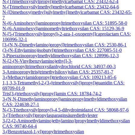
N-(Trimethoxysilylpropyl)methylcarbamat CAS: 23432-62-4
N-(Trimethoxysilylmethyl)methylcarbamat CAS: 23432-64-6
N-[Dimethoxy(methyl)silylmethyl]methylcarbamat CAS: 23432-65-
7
N-(6-Aminohexyl)aminopropyltrimethoxysilan CAS: 51895-58-0
N-(6-Aminohexyl)aminomethyltriethoxysilan CAS: 15129-36-9
N-[5-(Trimethoxysilylpropyl)-2-aza-1-oxopentyl]caprolactam CAS:
106996-32-1
[3-(N,N-Dimethylamino)propyl]trimethoxysilan CAS: 2530-86-1
(3-(N-Ethylamino)isobutyl)trimethoxysilan CAS: 227085-51-0
3-Piperazinopropylmethyldimethoxysilan CAS: 128996-12-3
N-[2-(N-Vinylbenzylamino)ethyl]-3-
aminopropyltrimethoxysilanhydrochlorid CAS: 34937-00-3
3-Aminopropyltris(trimethylsiloxy)silan CAS: 25357-81-7
3-(Methacrylamidopropyl)triethoxysilan CAS: 109213-85-6
1,1,3,3-Tetramethyl-2-(3-(trimethoxysilyl)propyl)guanidin CAS:
69709-01-9
Tris[3-(triethoxysilyl)propyl]amin CAS: 18784-74-2
3-(N,N-Dimethylaminopropyl)aminopropylmethyldimethoxysilan
CAS: 224638-27-1
N-(3-Triethoxysilylpropyl)-4,5-dihydroimidazol CAS: 58068-97-6
3-(Triethoxysilyl)propylasparaginsäurediethylester
3-[2-(2-Aminoethylamino)ethylamino]propylmethyldimethoxysilan
CAS: 99740-64-4
3-(Benzotriazol-1-yl)propyltrimethoxysilan