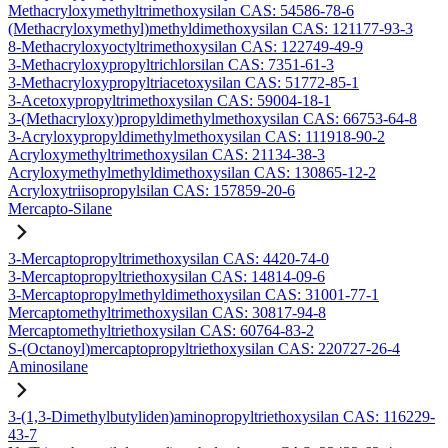
Methacryloxymethyltrimethoxysilan CAS: 54586-78-6
(Methacryloxymethyl)methyldimethoxysilan CAS: 121177-93-3
8-Methacryloxyoctyltrimethoxysilan CAS: 122749-49-9
3-Methacryloxypropyltrichlorsilan CAS: 7351-61-3
3-Methacryloxypropyltriacetoxysilan CAS: 51772-85-1
3-Acetoxypropyltrimethoxysilan CAS: 59004-18-1
3-(Methacryloxy)propyldimethylmethoxysilan CAS: 66753-64-8
3-Acryloxypropyldimethylmethoxysilan CAS: 111918-90-2
Acryloxymethyltrimethoxysilan CAS: 21134-38-3
Acryloxymethylmethyldimethoxysilan CAS: 130865-12-2
Acryloxytriisopropylsilan CAS: 157859-20-6
Mercapto-Silane
3-Mercaptopropyltrimethoxysilan CAS: 4420-74-0
3-Mercaptopropyltriethoxysilan CAS: 14814-09-6
3-Mercaptopropylmethyldimethoxysilan CAS: 31001-77-1
Mercaptomethyltrimethoxysilan CAS: 30817-94-8
Mercaptomethyltriethoxysilan CAS: 60764-83-2
S-(Octanoyl)mercaptopropyltriethoxysilan CAS: 220727-26-4
Aminosilane
3-(1,3-Dimethylbutyliden)aminopropyltriethoxysilan CAS: 116229-
43-7