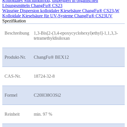
Kolloidales Siliciumdioxid, dispergiert in organischen
Lösungsmitteln ChangFu® CS23
Wässrige Dispersion kolloidaler Kieselsäure ChangFu® CS23-W
Kolloidale Kieselsäure für UV-Systeme ChangFu® CS23UV
Spezifikation
Beschreibung
1,3-Bis[2-(3,4-epoxycyclohexyl)ethyl]-1,1,3,3-
tetramethyldisiloxan
Produkt-Nr.
ChangFu® BEX12
CAS-Nr.
18724-32-8
Formel
C20H38O3Si2
Reinheit
min. 97 %