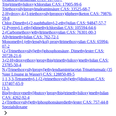
Tris(trimethylsiloxy)chlorsilan CAS: 17905-99-6
Triethoxysilylpropylmaleaminsäure CAS: 33525-68-7
2-Hydroxy-4-(3-triethoxysilylpropoxy)diphenylketon CAS: 79876-
59-8
Chlor-Dimethyl-(2-naphthalinyl-2-ethyl)silan CAS: 94847-57-7
(2-Pyrenyl-1-ethyl)dimethylchlorsilan CAS: 105594-64-6
2-(Carbomethoxy)ethyltrimethoxysilan CAS: 76301-00-3
Allyltrimethylsilan CAS: 762-72-1
Monomethyl (ethylenglykol) propyltrimethoxysilan CAS: 65994-
07-2
(2-(Trimethoxysilyl)ethyl)phosphonsäure, Dimethylester CAS:
20728-21-6
3-(2-Hydroxyethoxy)propylbis(trimethylsiloxy)methylsilan CAS:
23785-50-4
N-(Trimethoxysilylpropyl)ethylendiamintriacetat-Trinatriumsalz (35
%ige Lösung in Wasser) CAS: 128850-89-5
1,1,3,3-Tetramethyl-1-[2-(trimethoxysilyl)ethyl]disiloxan CAS:
137407-65-9
[3,3-
Bis(hydroxymethyl)butoxy]propylbis(trimethylsiloxy)methylsilan
CAS: 4262-92-4
2-(Triethoxysilyl)ethylphosphonsäurediethylester CAS: 757-44-8
Spezialsiloxane