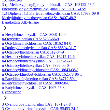
157499-19-9
3-(p-Methoxyphenyl)propyltrichlorsilan CAS: 163155-57-5
Phenyltris(vinyldimethylsiloxy)silan CAS: 60111-47-9
1,3-Diphenyl-1,1,3,3-tetramethoxydisiloxan CAS: 17938-09-9
Methyldiphenylmethoxysilan CAS: 18407-48-2
Langkettige Alkylsilane
n-Hexyltrimethoxysilan CAS: 3069-19-0
n-Octyltrichlorsilan CAS: 5283-66-9
n-Octyldimethylchlorsilan CAS: 18162-84-0
n-Dodecyldimethylchlorsilan CAS: 66604-31-7
n-Octadecyltrichlorsilan CAS: 112-04-9
n-Hexadecyltrimethoxysilan CAS: 16415-12-6
n-Octadecyltrimethoxysilan CAS: 3069-42-9
n-Octadecyltriethoxysilan CAS: 7399-00-0
n-Octadecyldimethylchlorsilan CAS: 18643-08-8
n-Octadecyldiisobutylchlorsilan CAS: 162578-86-1
n-Butyldimethylmethoxysilan CAS: 64712-50-1
n-Butyldimethylchlorsilan CAS: 1000-50-6
n-Butyltrimethoxysilan CAS: 1067-57-8
Cyanosilane
3-Cyanopropyltrichlorsilan CAS: 1071-27-8
3-Cyanopropyltrimethoxysilan CAS: 55453-24-2