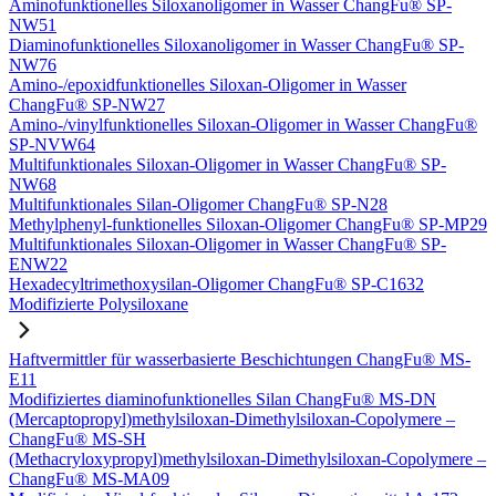
Aminofunktionelles Siloxanoligomer in Wasser ChangFu® SP-
NW51
Diaminofunktionelles Siloxanoligomer in Wasser ChangFu® SP-
NW76
Amino-/epoxidfunktionelles Siloxan-Oligomer in Wasser
ChangFu® SP-NW27
Amino-/vinylfunktionelles Siloxan-Oligomer in Wasser ChangFu®
SP-NVW64
Multifunktionales Siloxan-Oligomer in Wasser ChangFu® SP-
NW68
Multifunktionales Silan-Oligomer ChangFu® SP-N28
Methylphenyl-funktionelles Siloxan-Oligomer ChangFu® SP-MP29
Multifunktionales Siloxan-Oligomer in Wasser ChangFu® SP-
ENW22
Hexadecyltrimethoxysilan-Oligomer ChangFu® SP-C1632
Modifizierte Polysiloxane
Haftvermittler für wasserbasierte Beschichtungen ChangFu® MS-
E11
Modifiziertes diaminofunktionelles Silan ChangFu® MS-DN
(Mercaptopropyl)methylsiloxan-Dimethylsiloxan-Copolymere –
ChangFu® MS-SH
(Methacryloxypropyl)methylsiloxan-Dimethylsiloxan-Copolymere –
ChangFu® MS-MA09