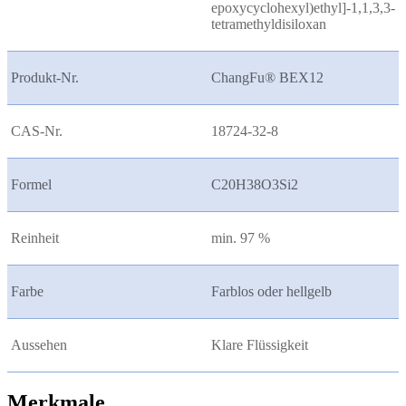
epoxycyclohexyl)ethyl]-1,1,3,3-
tetramethyldisiloxan
Produkt-Nr.
ChangFu® BEX12
CAS-Nr.
18724-32-8
Formel
C20H38O3Si2
Reinheit
min. 97 %
Farbe
Farblos oder hellgelb
Aussehen
Klare Flüssigkeit
Merkmale