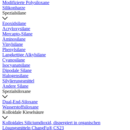
Modifizierte Polysiloxane
Silikonharze
Spezialsilane
Epoxidsilane
Acryloxysilane
Mercapto-Silane
Aminosilane
Vinylsilane
Phenylsilane
Langkettige Alkylsilane
Cyanosilane
Isocyanatsilane
Dipodale Silane
Halogensilane
Silylierungsmittel
Andere Silane
Spezialsiloxane
Dual-End-Siloxane
Wasserstoffsiloxane
Kolloidale Kieselsäure
Kolloidales Siliciumdioxid, dispergiert in organischen
Lösungsmitteln ChangFu® CS23