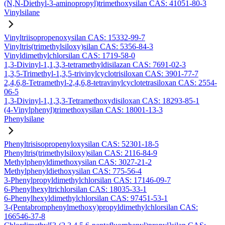
(N,N-Diethyl-3-aminopropyl)trimethoxysilan CAS: 41051-80-3
Vinylsilane
Vinyltriisopropenoxysilan CAS: 15332-99-7
Vinyltris(trimethylsiloxy)silan CAS: 5356-84-3
Vinyldimethylchlorsilan CAS: 1719-58-0
1,3-Divinyl-1,1,3,3-tetramethyldisilazan CAS: 7691-02-3
1,3,5-Trimethyl-1,3,5-trivinylcyclotrisiloxan CAS: 3901-77-7
2,4,6,8-Tetramethyl-2,4,6,8-tetravinylcyclotetrasiloxan CAS: 2554-
06-5
1,3-Divinyl-1,1,3,3-Tetramethoxydisiloxan CAS: 18293-85-1
(4-Vinylphenyl)trimethoxysilan CAS: 18001-13-3
Phenylsilane
Phenyltrisisopropenyloxysilan CAS: 52301-18-5
Phenyltris(trimethylsiloxy)silan CAS: 2116-84-9
Methylphenyldimethoxysilan CAS: 3027-21-2
Methylphenyldiethoxysilan CAS: 775-56-4
3-Phenylpropyldimethylchlorsilan CAS: 17146-09-7
6-Phenylhexyltrichlorsilan CAS: 18035-33-1
6-Phenylhexyldimethylchlorsilan CAS: 97451-53-1
3-(Pentabromphenylmethoxy)propyldimethylchlorsilan CAS:
166546-37-8