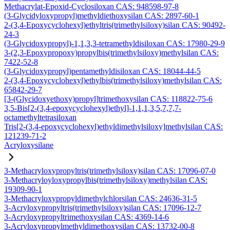
Methacrylat-Epoxid-Cyclosiloxan CAS: 948598-97-8
(3-Glycidyloxypropyl)methyldiethoxysilan CAS: 2897-60-1
2-(3,4-Epoxycyclohexyl)ethyltris(trimethylsiloxy)silan CAS: 90492-
24-3
(3-Glycidoxypropyl)-1,1,3,3-tetramethyldisiloxan CAS: 17980-29-9
3-(2,3-Epoxypropoxy)propylbis(trimethylsiloxy)methylsilan CAS:
7422-52-8
(3-Glycidoxypropyl)pentamethyldisiloxan CAS: 18044-44-5
2-(3,4-Epoxycyclohexyl)ethylbis(trimethylsiloxy)methylsilan CAS:
65842-29-7
[3-(Glycidoxyethoxy)propyl]trimethoxysilan CAS: 118822-75-6
3,5-Bis[2-(3,4-epoxycyclohexyl)ethyl]-1,1,1,3,5,7,7,7-
octamethyltetrasiloxan
Tris[2-(3,4-epoxycyclohexyl)ethyldimethylsiloxy]methylsilan CAS:
121239-71-2
Acryloxysilane
3-Methacryloxypropyltris(trimethylsiloxy)silan CAS: 17096-07-0
3-Methacryloyloxypropylbis(trimethylsiloxy)methylsilan CAS:
19309-90-1
3-Methacryloxypropyldimethylchlorsilan CAS: 24636-31-5
3-Acryloxypropyltris(trimethylsiloxy)silan CAS: 17096-12-7
3-Acryloxypropyltrimethoxysilan CAS: 4369-14-6
3-Acryloxypropylmethyldimethoxysilan CAS: 13732-00-8