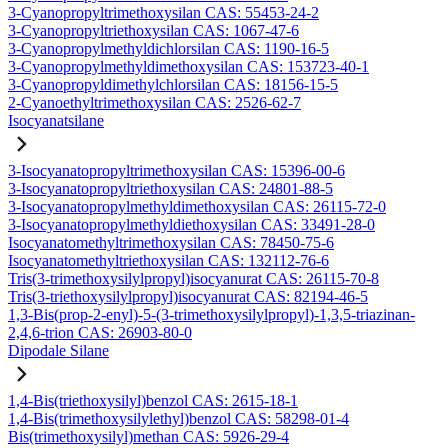
3-Cyanopropyltrimethoxysilan CAS: 55453-24-2
3-Cyanopropyltriethoxysilan CAS: 1067-47-6
3-Cyanopropylmethyldichlorsilan CAS: 1190-16-5
3-Cyanopropylmethyldimethoxysilan CAS: 153723-40-1
3-Cyanopropyldimethylchlorsilan CAS: 18156-15-5
2-Cyanoethyltrimethoxysilan CAS: 2526-62-7
Isocyanatsilane
3-Isocyanatopropyltrimethoxysilan CAS: 15396-00-6
3-Isocyanatopropyltriethoxysilan CAS: 24801-88-5
3-Isocyanatopropylmethyldimethoxysilan CAS: 26115-72-0
3-Isocyanatopropylmethyldiethoxysilan CAS: 33491-28-0
Isocyanatomethyltrimethoxysilan CAS: 78450-75-6
Isocyanatomethyltriethoxysilan CAS: 132112-76-6
Tris(3-trimethoxysilylpropyl)isocyanurat CAS: 26115-70-8
Tris(3-triethoxysilylpropyl)isocyanurat CAS: 82194-46-5
1,3-Bis(prop-2-enyl)-5-(3-trimethoxysilylpropyl)-1,3,5-triazinan-
2,4,6-trion CAS: 26903-80-0
Dipodale Silane
1,4-Bis(triethoxysilyl)benzol CAS: 2615-18-1
1,4-Bis(trimethoxysilylethyl)benzol CAS: 58298-01-4
Bis(trimethoxysilyl)methan CAS: 5926-29-4