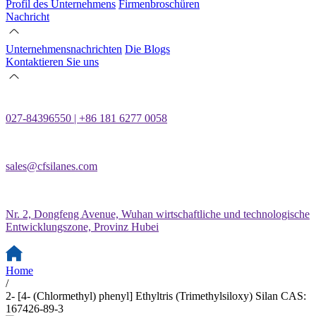
Profil des Unternehmens
Firmenbroschüren
Nachricht
Unternehmensnachrichten
Die Blogs
Kontaktieren Sie uns
027-84396550 | +86 181 6277 0058
sales@cfsilanes.com
Nr. 2, Dongfeng Avenue, Wuhan wirtschaftliche und technologische
Entwicklungszone, Provinz Hubei
Home
/
2- [4- (Chlormethyl) phenyl] Ethyltris (Trimethylsiloxy) Silan CAS:
167426-89-3