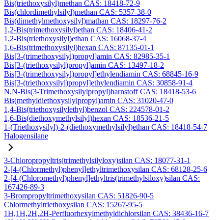
Bis(triethoxysilyl)methan CAS: 18418-72-9
Bis(chlordimethylsilyl)methan CAS: 5357-38-0
Bis(dimethylmethoxysilyl)mathan CAS: 18297-76-2
1,2-Bis(trimethoxysilyl)ethan CAS: 18406-41-2
1,2-Bis(triethoxysilyl)ethan CAS: 16068-37-4
1,6-Bis(trimethoxysilyl)hexan CAS: 87135-01-1
Bis[3-(trimethoxysilyl)propyl]amin CAS: 82985-35-1
Bis[3-(triethoxysilyl)propyl]amin CAS: 13497-18-2
Bis[3-(trimethoxysilyl)propyl]ethylendiamin CAS: 68845-16-9
Bis[3-(triethoxysilyl)propyl]ethylendiamin CAS: 30858-91-4
N,N-Bis(3-Trimethoxysilylpropyl)harnstoff CAS: 18418-53-6
Bis(methyldiethoxysilylpropyl)amin CAS: 31020-47-0
1,4-Bis(triethoxysilylethyl)benzol CAS: 224578-01-2
1,6-Bis(diethoxymethylsilyl)hexan CAS: 18536-21-5
1-(Triethoxysilyl)-2-(diethoxymethylsilyl)ethan CAS: 18418-54-7
Halogensilane
3-Chloropropyltris(trimethylsilyloxy)silan CAS: 18077-31-1
2-[4-(Chlormethyl)phenyl]ethyltrimethoxysilan CAS: 68128-25-6
2-[4-(Chloromethyl)phenyl]ethyltris(trimethylsiloxy)silan CAS:
167426-89-3
3-Brompropyltrimethoxysilan CAS: 51826-90-5
Chlormethyltriethoxysilan CAS: 15267-95-5
1H,1H,2H,2H-Perfluorhexylmethyldichlorsilan CAS: 38436-16-7