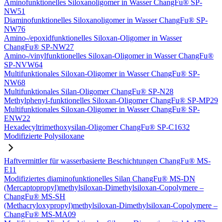
Aminofunktionelles Siloxanoligomer in Wasser ChangFu® SP-
NW51
Diaminofunktionelles Siloxanoligomer in Wasser ChangFu® SP-
NW76
Amino-/epoxidfunktionelles Siloxan-Oligomer in Wasser
ChangFu® SP-NW27
Amino-/vinylfunktionelles Siloxan-Oligomer in Wasser ChangFu®
SP-NVW64
Multifunktionales Siloxan-Oligomer in Wasser ChangFu® SP-
NW68
Multifunktionales Silan-Oligomer ChangFu® SP-N28
Methylphenyl-funktionelles Siloxan-Oligomer ChangFu® SP-MP29
Multifunktionales Siloxan-Oligomer in Wasser ChangFu® SP-
ENW22
Hexadecyltrimethoxysilan-Oligomer ChangFu® SP-C1632
Modifizierte Polysiloxane
Haftvermittler für wasserbasierte Beschichtungen ChangFu® MS-
E11
Modifiziertes diaminofunktionelles Silan ChangFu® MS-DN
(Mercaptopropyl)methylsiloxan-Dimethylsiloxan-Copolymere –
ChangFu® MS-SH
(Methacryloxypropyl)methylsiloxan-Dimethylsiloxan-Copolymere –
ChangFu® MS-MA09