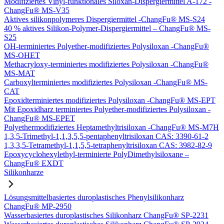
Modifiziertes Vinyl-funktionales Siloxan-Dispergiermittel A-172 -
ChangFu® MS-V35
Aktives silikonpolymeres Dispergiermittel -ChangFu® MS-S24
40 % aktives Silikon-Polymer-Dispergiermittel – ChangFu® MS-
S25
OH-terminiertes Polyether-modifiziertes Polysiloxan -ChangFu®
MS-OHET
Methacryloxy-terminiertes modifiziertes Polysiloxan -ChangFu®
MS-MAT
Carboxylterminiertes modifiziertes Polysiloxan -ChangFu® MS-
CAT
Epoxidterminiertes modifiziertes Polysiloxan -ChangFu® MS-EPT
Mit Epoxidharz terminiertes Polyether-modifiziertes Polysiloxan -
ChangFu® MS-EPET
Polyethermodifiziertes Heptamethyltrisiloxan -ChangFu® MS-M7H
1,3,5-Trimethyl-1,1,3,5,5-pentaphenyltrisiloxan CAS: 3390-61-2
1,3,3,5-Tetramethyl-1,1,5,5-tetraphenyltrisiloxan CAS: 3982-82-9
Epoxycyclohexylethyl-terminierte PolyDimethylsiloxane –
ChangFu® EXDT
Silikonharze
Lösungsmittelbasiertes duroplastisches Phenylsilikonharz
ChangFu® MP-2950
Wasserbasiertes duroplastisches Silikonharz ChangFu® SP-2231