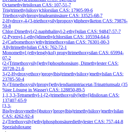
Octamethyltrisiloxan CAS: 107-51-7
Tris(trimethylsiloxy)chlorsilan CAS: 17905-99-6
Triethoxysilylpropylmaleaminsäure CAS: 33525-68-7
2-Hydroxy-4-(3-triethoxysilylpropoxy)diphenylketon CAS: 79876-
59-8
Chlor-Dimethyl-(2-naphthalinyl-2-ethyl)silan CAS: 94847-57-7
(2-Pyrenyl-1-ethyl)dimethylchlorsilan CAS: 105594-64-6
2-(Carbomethoxy)ethyltrimethoxysilan CAS: 76301-00-3
Allyltrimethylsilan CAS: 762-72-1
Monomethyl (ethylenglykol) propyltrimethoxysilan CAS: 65994-
07-2
(2-(Trimethoxysilyl)ethyl)phosphonsäure, Dimethylester CAS:
20728-21-6
3-(2-Hydroxyethoxy)propylbis(trimethylsiloxy)methylsilan CAS:
23785-50-4
N-(Trimethoxysilylpropyl)ethylendiamintriacetat-Trinatriumsalz (35
%ige Lösung in Wasser) CAS: 128850-89-5
1,1,3,3-Tetramethyl-1-[2-(trimethoxysilyl)ethyl]disiloxan CAS:
137407-65-9
[3,3-
Bis(hydroxymethyl)butoxy]propylbis(trimethylsiloxy)methylsilan
CAS: 4262-92-4
2-(Triethoxysilyl)ethylphosphonsäurediethylester CAS: 757-44-8
Spezialsiloxane