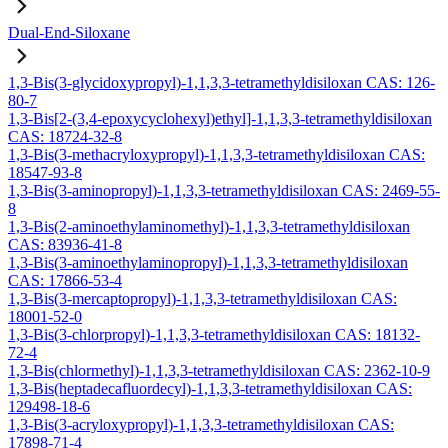
Dual-End-Siloxane
1,3-Bis(3-glycidoxypropyl)-1,1,3,3-tetramethyldisiloxan CAS: 126-
80-7
1,3-Bis[2-(3,4-epoxycyclohexyl)ethyl]-1,1,3,3-tetramethyldisiloxan
CAS: 18724-32-8
1,3-Bis(3-methacryloxypropyl)-1,1,3,3-tetramethyldisiloxan CAS:
18547-93-8
1,3-Bis(3-aminopropyl)-1,1,3,3-tetramethyldisiloxan CAS: 2469-55-
8
1,3-Bis(2-aminoethylaminomethyl)-1,1,3,3-tetramethyldisiloxan
CAS: 83936-41-8
1,3-Bis(3-aminoethylaminopropyl)-1,1,3,3-tetramethyldisiloxan
CAS: 17866-53-4
1,3-Bis(3-mercaptopropyl)-1,1,3,3-tetramethyldisiloxan CAS:
18001-52-0
1,3-Bis(3-chlorpropyl)-1,1,3,3-tetramethyldisiloxan CAS: 18132-
72-4
1,3-Bis(chlormethyl)-1,1,3,3-tetramethyldisiloxan CAS: 2362-10-9
1,3-Bis(heptadecafluordecyl)-1,1,3,3-tetramethyldisiloxan CAS:
129498-18-6
1,3-Bis(3-acryloxypropyl)-1,1,3,3-tetramethyldisiloxan CAS:
17898-71-4