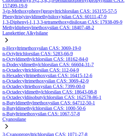
Chlordimethyl[3-(2,3,4,5,6-pentafluorphenyl)propyl]silan CAS:
157499-19-9
3-(p-Methoxyphenyl)propyltrichlorsilan CAS: 163155-57-5
Phenyltris(vinyldimethylsiloxy)silan CAS: 60111-47-9
1,3-Diphenyl-1,1,3,3-tetramethoxydisiloxan CAS: 17938-09-9
Methyldiphenylmethoxysilan CAS: 18407-48-2
Langkettige Alkylsilane
n-Hexyltrimethoxysilan CAS: 3069-19-0
n-Octyltrichlorsilan CAS: 5283-66-9
n-Octyldimethylchlorsilan CAS: 18162-84-0
n-Dodecyldimethylchlorsilan CAS: 66604-31-7
n-Octadecyltrichlorsilan CAS: 112-04-9
n-Hexadecyltrimethoxysilan CAS: 16415-12-6
n-Octadecyltrimethoxysilan CAS: 3069-42-9
n-Octadecyltriethoxysilan CAS: 7399-00-0
n-Octadecyldimethylchlorsilan CAS: 18643-08-8
n-Octadecyldiisobutylchlorsilan CAS: 162578-86-1
n-Butyldimethylmethoxysilan CAS: 64712-50-1
n-Butyldimethylchlorsilan CAS: 1000-50-6
n-Butyltrimethoxysilan CAS: 1067-57-8
Cyanosilane
3-Cyanopropyltrichlorsilan CAS: 1071-27-8