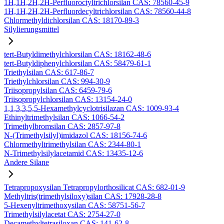
1H,1H,2H,2H-Perfluoroctyltrichlorsilan CAS: 78560-45-9
1H,1H,2H,2H-Perfluordecyltrichlorsilan CAS: 78560-44-8
Chlormethyldichlorsilan CAS: 18170-89-3
Silylierungsmittel
tert-Butyldimethylchlorsilan CAS: 18162-48-6
tert-Butyldiphenylchlorsilan CAS: 58479-61-1
Triethylsilan CAS: 617-86-7
Triethylchlorsilan CAS: 994-30-9
Triisopropylsilan CAS: 6459-79-6
Triisopropylchlorsilan CAS: 13154-24-0
1,1,3,3,5,5-Hexamethylcyclotrisilazan CAS: 1009-93-4
Ethinyltrimethylsilan CAS: 1066-54-2
Trimethylbromsilan CAS: 2857-97-8
N-(Trimethylsilyl)imidazol CAS: 18156-74-6
Chlormethyltrimethylsilan CAS: 2344-80-1
N-Trimethylsilylacetamid CAS: 13435-12-6
Andere Silane
Tetrapropoxysilan Tetrapropylorthosilicat CAS: 682-01-9
Methyltris(trimethylsiloxy)silan CAS: 17928-28-8
5-Hexenyltrimethoxysilan CAS: 58751-56-7
Trimethylsilylacetat CAS: 2754-27-0
Decamethyltetrasiloxan CAS: 141-62-8