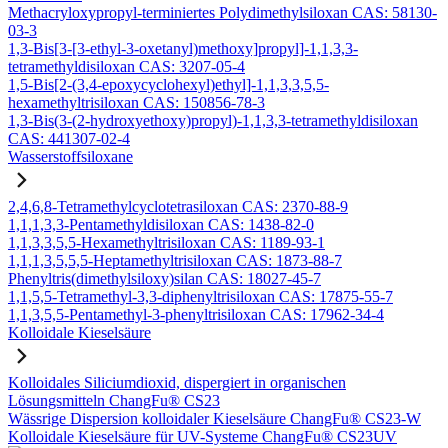
Methacryloxypropyl-terminiertes Polydimethylsiloxan CAS: 58130-
03-3
1,3-Bis[3-[3-ethyl-3-oxetanyl)methoxy]propyl]-1,1,3,3-
tetramethyldisiloxan CAS: 3207-05-4
1,5-Bis[2-(3,4-epoxycyclohexyl)ethyl]-1,1,3,3,5,5-
hexamethyltrisiloxan CAS: 150856-78-3
1,3-Bis(3-(2-hydroxyethoxy)propyl)-1,1,3,3-tetramethyldisiloxan
CAS: 441307-02-4
Wasserstoffsiloxane
2,4,6,8-Tetramethylcyclotetrasiloxan CAS: 2370-88-9
1,1,1,3,3-Pentamethyldisiloxan CAS: 1438-82-0
1,1,3,3,5,5-Hexamethyltrisiloxan CAS: 1189-93-1
1,1,1,3,5,5,5-Heptamethyltrisiloxan CAS: 1873-88-7
Phenyltris(dimethylsiloxy)silan CAS: 18027-45-7
1,1,5,5-Tetramethyl-3,3-diphenyltrisiloxan CAS: 17875-55-7
1,1,3,5,5-Pentamethyl-3-phenyltrisiloxan CAS: 17962-34-4
Kolloidale Kieselsäure
Kolloidales Siliciumdioxid, dispergiert in organischen
Lösungsmitteln ChangFu® CS23
Wässrige Dispersion kolloidaler Kieselsäure ChangFu® CS23-W
Kolloidale Kieselsäure für UV-Systeme ChangFu® CS23UV