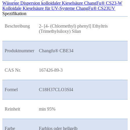
Wässrige Dispersion kolloidaler Kieselsäure ChangFu® CS23-W
Kolloidale Kieselsäure für UV-Systeme ChangFu® CS23UV
Spezifikation
Beschreibung
2- [4- (Chlormethyl) phenyl] Ethyltris
(Trimethylsiloxy) Silan
Produktnummer
Changfu® CBE34
CAS Nr.
167426-89-3
Formel
C18H37CLO3SI4
Reinheit
min 95%
Farbe
Farblos oder hellgelb