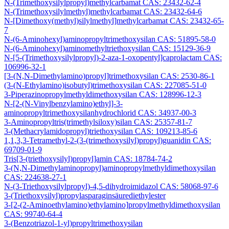
N-(Trimethoxysilylpropyl)methylcarbamat CAS: 23432-62-4
N-(Trimethoxysilylmethyl)methylcarbamat CAS: 23432-64-6
N-[Dimethoxy(methyl)silylmethyl]methylcarbamat CAS: 23432-65-
7
N-(6-Aminohexyl)aminopropyltrimethoxysilan CAS: 51895-58-0
N-(6-Aminohexyl)aminomethyltriethoxysilan CAS: 15129-36-9
N-[5-(Trimethoxysilylpropyl)-2-aza-1-oxopentyl]caprolactam CAS:
106996-32-1
[3-(N,N-Dimethylamino)propyl]trimethoxysilan CAS: 2530-86-1
(3-(N-Ethylamino)isobutyl)trimethoxysilan CAS: 227085-51-0
3-Piperazinopropylmethyldimethoxysilan CAS: 128996-12-3
N-[2-(N-Vinylbenzylamino)ethyl]-3-
aminopropyltrimethoxysilanhydrochlorid CAS: 34937-00-3
3-Aminopropyltris(trimethylsiloxy)silan CAS: 25357-81-7
3-(Methacrylamidopropyl)triethoxysilan CAS: 109213-85-6
1,1,3,3-Tetramethyl-2-(3-(trimethoxysilyl)propyl)guanidin CAS:
69709-01-9
Tris[3-(triethoxysilyl)propyl]amin CAS: 18784-74-2
3-(N,N-Dimethylaminopropyl)aminopropylmethyldimethoxysilan
CAS: 224638-27-1
N-(3-Triethoxysilylpropyl)-4,5-dihydroimidazol CAS: 58068-97-6
3-(Triethoxysilyl)propylasparaginsäurediethylester
3-[2-(2-Aminoethylamino)ethylamino]propylmethyldimethoxysilan
CAS: 99740-64-4
3-(Benzotriazol-1-yl)propyltrimethoxysilan