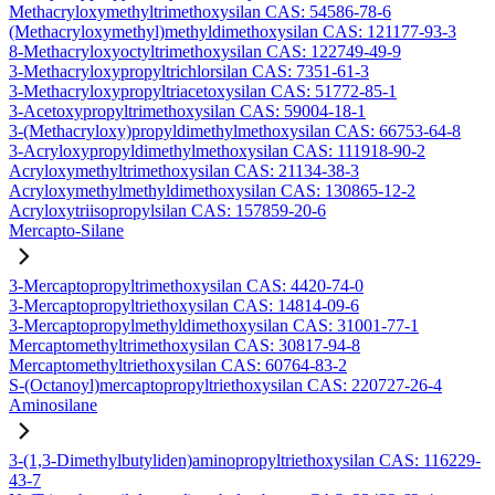
Methacryloxymethyltrimethoxysilan CAS: 54586-78-6
(Methacryloxymethyl)methyldimethoxysilan CAS: 121177-93-3
8-Methacryloxyoctyltrimethoxysilan CAS: 122749-49-9
3-Methacryloxypropyltrichlorsilan CAS: 7351-61-3
3-Methacryloxypropyltriacetoxysilan CAS: 51772-85-1
3-Acetoxypropyltrimethoxysilan CAS: 59004-18-1
3-(Methacryloxy)propyldimethylmethoxysilan CAS: 66753-64-8
3-Acryloxypropyldimethylmethoxysilan CAS: 111918-90-2
Acryloxymethyltrimethoxysilan CAS: 21134-38-3
Acryloxymethylmethyldimethoxysilan CAS: 130865-12-2
Acryloxytriisopropylsilan CAS: 157859-20-6
Mercapto-Silane
3-Mercaptopropyltrimethoxysilan CAS: 4420-74-0
3-Mercaptopropyltriethoxysilan CAS: 14814-09-6
3-Mercaptopropylmethyldimethoxysilan CAS: 31001-77-1
Mercaptomethyltrimethoxysilan CAS: 30817-94-8
Mercaptomethyltriethoxysilan CAS: 60764-83-2
S-(Octanoyl)mercaptopropyltriethoxysilan CAS: 220727-26-4
Aminosilane
3-(1,3-Dimethylbutyliden)aminopropyltriethoxysilan CAS: 116229-
43-7