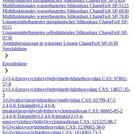
Wasserbasiertes duroplastisches Silikonharz ChangFu® SP-2924
Multifunktionales wasserbasiertes Silikonharz ChangFu® SP-5125
Multifunktionales wasserbasiertes Silikonharz ChangFu® SP-6830
Multifunktionales wasserbasiertes Silikonharz ChangFu® SP-7630
Lösungsmittelbasiertes duroplastisches Silikonharz ChangFu® SP-
9115
Lösungsmittelbasiertes selbsthärtendes Silikonharz ChangFu® SP-
9730
Amidsilsesquioxan in wässriger Lösung ChangFu® SP-4130
Spezialsilane
Epoxidsilane
2-(3,4-Epoxycyclohexyl)ethylmethyldimethoxysilan CAS: 97802-
57-8
2-(3,4-Epoxycyclohexyl)ethylmethyldiethoxysilan CAS: 14857-35-
3
3-Glycidoxypropyldimethoxymethylsilan CAS: 65799-47-5
2,4,6,8-Tetramethyl-2,4,6,8-
tetrakis(propylglycidylether)cyclotetrasiloxan CAS: 60665-85-2
2,4,6,8-Tetramethyl-2,4,6,8-tetrakis[2-(3,4-
epoxycyclohexyl)ethyl]cyclotetrasiloxan CAS: 121225-98-7
8-Glycidoxyoctyltrimethoxysilan CAS: 1239602-38-0
8-Glycidoxyoctyltriethoxysilan CAS: 1814903-73-5