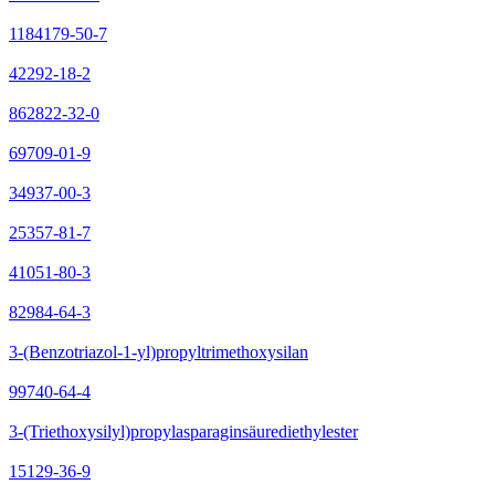
1184179-50-7
42292-18-2
862822-32-0
69709-01-9
34937-00-3
25357-81-7
41051-80-3
82984-64-3
3-(Benzotriazol-1-yl)propyltrimethoxysilan
99740-64-4
3-(Triethoxysilyl)propylasparaginsäurediethylester
15129-36-9