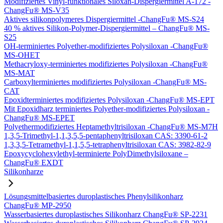
Modifiziertes Vinyl-funktionales Siloxan-Dispergiermittel A-172 -
ChangFu® MS-V35
Aktives silikonpolymeres Dispergiermittel -ChangFu® MS-S24
40 % aktives Silikon-Polymer-Dispergiermittel – ChangFu® MS-
S25
OH-terminiertes Polyether-modifiziertes Polysiloxan -ChangFu®
MS-OHET
Methacryloxy-terminiertes modifiziertes Polysiloxan -ChangFu®
MS-MAT
Carboxylterminiertes modifiziertes Polysiloxan -ChangFu® MS-
CAT
Epoxidterminiertes modifiziertes Polysiloxan -ChangFu® MS-EPT
Mit Epoxidharz terminiertes Polyether-modifiziertes Polysiloxan -
ChangFu® MS-EPET
Polyethermodifiziertes Heptamethyltrisiloxan -ChangFu® MS-M7H
1,3,5-Trimethyl-1,1,3,5,5-pentaphenyltrisiloxan CAS: 3390-61-2
1,3,3,5-Tetramethyl-1,1,5,5-tetraphenyltrisiloxan CAS: 3982-82-9
Epoxycyclohexylethyl-terminierte PolyDimethylsiloxane –
ChangFu® EXDT
Silikonharze
Lösungsmittelbasiertes duroplastisches Phenylsilikonharz
ChangFu® MP-2950
Wasserbasiertes duroplastisches Silikonharz ChangFu® SP-2231