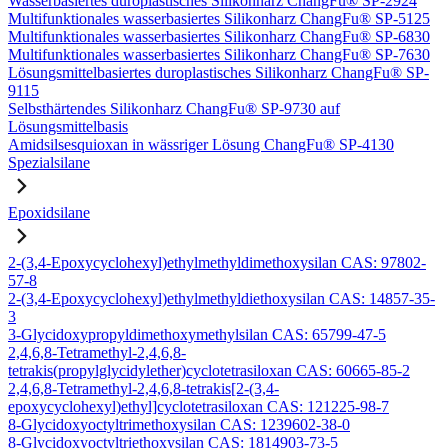
Wasserbasiertes duroplastisches Silikonharz ChangFu® SP-2924
Multifunktionales wasserbasiertes Silikonharz ChangFu® SP-5125
Multifunktionales wasserbasiertes Silikonharz ChangFu® SP-6830
Multifunktionales wasserbasiertes Silikonharz ChangFu® SP-7630
Lösungsmittelbasiertes duroplastisches Silikonharz ChangFu® SP-
9115
Selbsthärtendes Silikonharz ChangFu® SP-9730 auf
Lösungsmittelbasis
Amidsilsesquioxan in wässriger Lösung ChangFu® SP-4130
Spezialsilane
Epoxidsilane
2-(3,4-Epoxycyclohexyl)ethylmethyldimethoxysilan CAS: 97802-
57-8
2-(3,4-Epoxycyclohexyl)ethylmethyldiethoxysilan CAS: 14857-35-
3
3-Glycidoxypropyldimethoxymethylsilan CAS: 65799-47-5
2,4,6,8-Tetramethyl-2,4,6,8-
tetrakis(propylglycidylether)cyclotetrasiloxan CAS: 60665-85-2
2,4,6,8-Tetramethyl-2,4,6,8-tetrakis[2-(3,4-
epoxycyclohexyl)ethyl]cyclotetrasiloxan CAS: 121225-98-7
8-Glycidoxyoctyltrimethoxysilan CAS: 1239602-38-0
8-Glycidoxyoctyltriethoxysilan CAS: 1814903-73-5