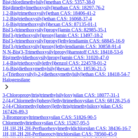
Bis(chlordimethylsilyl)methan CAS: 5357-38-0
Bis(dimethylmethoxysilyl)mathan CAS: 18297-76-2
1,2-Bis(trimethoxysilyl)ethan CAS: 18406-41-2
1,2-Bis(triethoxysilyl)ethan CAS: 16068-37-4
1,6-Bis(trimethoxysilyl)hexan CAS: 87135-01-1
Bis[3-(trimethoxysilyl)propyl]amin CAS: 82985-35-1
Bis[3-(triethoxysilyl)propyl]amin CAS: 13497-18-2
Bis[3-(trimethoxysilyl)propyl]ethylendiamin CAS: 68845-16-9
Bis[3-(triethoxysilyl)propyl]ethylendiamin CAS: 30858-91-4
N,N-Bis(3-Trimethoxysilylpropyl)harnstoff CAS: 18418-53-6
Bis(methyldiethoxysilylpropyl)amin CAS: 31020-47-0
1,4-Bis(triethoxysilylethyl)benzol CAS: 224578-01-2
1,6-Bis(diethoxymethylsilyl)hexan CAS: 18536-21-5
1-(Triethoxysilyl)-2-(diethoxymethylsilyl)ethan CAS: 18418-54-7
Halogensilane
3-Chloropropyltris(trimethylsilyloxy)silan CAS: 18077-31-1
2-[4-(Chlormethyl)phenyl]ethyltrimethoxysilan CAS: 68128-25-6
2-[4-(Chlormethyl)phenyl]ethyltris(trimethylsiloxy)silan CAS:
167426-89-3
3-Brompropyltrimethoxysilan CAS: 51826-90-5
Chlormethyltriethoxysilan CAS: 15267-95-5
1H,1H,2H,2H-Perfluorhexylmethyldichlorsilan CAS: 38436-16-7
1H,1H,2H,2H-Perfluoroctyltrichlorsilan CAS: 78560-45-9