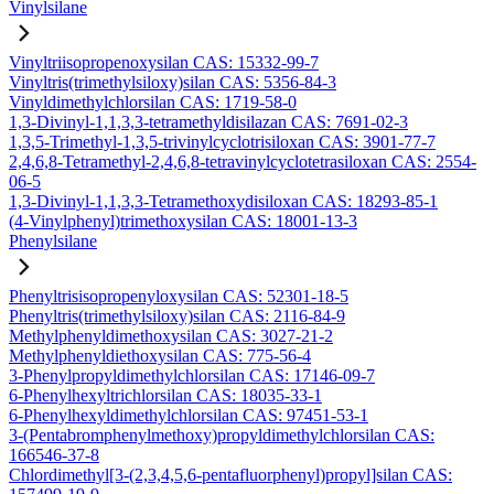
Vinylsilane
Vinyltriisopropenoxysilan CAS: 15332-99-7
Vinyltris(trimethylsiloxy)silan CAS: 5356-84-3
Vinyldimethylchlorsilan CAS: 1719-58-0
1,3-Divinyl-1,1,3,3-tetramethyldisilazan CAS: 7691-02-3
1,3,5-Trimethyl-1,3,5-trivinylcyclotrisiloxan CAS: 3901-77-7
2,4,6,8-Tetramethyl-2,4,6,8-tetravinylcyclotetrasiloxan CAS: 2554-
06-5
1,3-Divinyl-1,1,3,3-Tetramethoxydisiloxan CAS: 18293-85-1
(4-Vinylphenyl)trimethoxysilan CAS: 18001-13-3
Phenylsilane
Phenyltrisisopropenyloxysilan CAS: 52301-18-5
Phenyltris(trimethylsiloxy)silan CAS: 2116-84-9
Methylphenyldimethoxysilan CAS: 3027-21-2
Methylphenyldiethoxysilan CAS: 775-56-4
3-Phenylpropyldimethylchlorsilan CAS: 17146-09-7
6-Phenylhexyltrichlorsilan CAS: 18035-33-1
6-Phenylhexyldimethylchlorsilan CAS: 97451-53-1
3-(Pentabromphenylmethoxy)propyldimethylchlorsilan CAS:
166546-37-8
Chlordimethyl[3-(2,3,4,5,6-pentafluorphenyl)propyl]silan CAS: