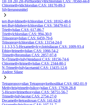
1H,1H,2H,2H-Perfluordecyltrichlorsilan CAS: 78560-44-8
Chlormethyldichlorsilan CAS: 18170-89-3
Silylierungsmittel
tert-Butyldimethylchlorsilan CAS: 18162-48-6
tert-Butyldiphenylchlorsilan CAS: 58479-61-1
Triethylsilan CAS: 617-86-7
Triethylchlorsilan CAS: 994-30-9
Triisopropylsilan CAS: 6459-79-6
Triisopropylchlorsilan CAS: 13154-24-0
1,1,3,3,5,5-Hexamethylcyclotrisilazan CAS: 1009-93-4
Ethinyltrimethylsilan CAS: 1066-54-2
Trimethylbromsilan CAS: 2857-97-8
N-(Trimethylsilyl)imidazol CAS: 18156-74-6
Chlormethyltrimethylsilan CAS: 2344-80-1
N-Trimethylsilylacetamid CAS: 13435-12-6
Andere Silane
Tetrapropoxysilan Tetrapropylorthosilikat CAS: 682-01-9
Methyltris(trimethylsiloxy)silan CAS: 17928-28-8
5-Hexenyltrimethoxysilan CAS: 58751-56-7
Trimethylsilylacetat CAS: 2754-27-0
Decamethyltetrasiloxan CAS: 141-62-8
Octamethyltrisiloxan CAS: 107-51-7