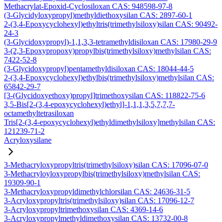
Methacrylat-Epoxid-Cyclosiloxan CAS: 948598-97-8
(3-Glycidyloxypropyl)methyldiethoxysilan CAS: 2897-60-1
2-(3,4-Epoxycyclohexyl)ethyltris(trimethylsiloxy)silan CAS: 90492-
24-3
(3-Glycidoxypropyl)-1,1,3,3-tetramethyldisiloxan CAS: 17980-29-9
3-(2,3-Epoxypropoxy)propylbis(trimethylsiloxy)methylsilan CAS:
7422-52-8
(3-Glycidoxypropyl)pentamethyldisiloxan CAS: 18044-44-5
2-(3,4-Epoxycyclohexyl)ethylbis(trimethylsiloxy)methylsilan CAS:
65842-29-7
[3-(Glycidoxyethoxy)propyl]trimethoxysilan CAS: 118822-75-6
3,5-Bis[2-(3,4-epoxycyclohexyl)ethyl]-1,1,1,3,5,7,7,7-
octamethyltetrasiloxan
Tris[2-(3,4-epoxycyclohexyl)ethyldimethylsiloxy]methylsilan CAS:
121239-71-2
Acryloxysilane
3-Methacryloxypropyltris(trimethylsiloxy)silan CAS: 17096-07-0
3-Methacryloyloxypropylbis(trimethylsiloxy)methylsilan CAS:
19309-90-1
3-Methacryloxypropyldimethylchlorsilan CAS: 24636-31-5
3-Acryloxypropyltris(trimethylsiloxy)silan CAS: 17096-12-7
3-Acryloxypropyltrimethoxysilan CAS: 4369-14-6
3-Acryloxypropylmethyldimethoxysilan CAS: 13732-00-8