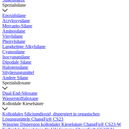
Spezialsilane
Epoxidsilane
Acryloxysilane
Mercapto-Silane
Aminosilane
Vinylsilane
Phenylsilane
Langkettige Alkylsilane
Cyanosilane
Isocyanatsilane
Dipodale Silane
Halogensilane
Silylierungsmittel
Andere Silane
Spezialsiloxane
Dual-End-Siloxane
Wasserstoffsiloxane
Kolloidale Kieselsäure
Kolloidales Siliciumdioxid, dispergiert in organischen
Lösungsmitteln ChangFu® CS23
Wässrige Dispersion kolloidaler Kieselsäure ChangFu® CS23-W