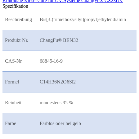
Kolloidale Kieselsäure für UV-Systeme ChangFu® CS23UV
Spezifikation
Beschreibung
Bis[3-(trimethoxysilyl)propyl]ethylendiamin
Produkt-Nr.
ChangFu® BEN32
CAS-Nr.
68845-16-9
Formel
C14H36N2O6Si2
Reinheit
mindestens 95 %
Farbe
Farblos oder hellgelb