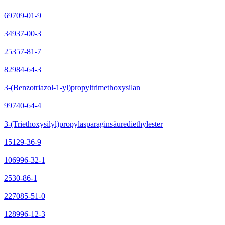
69709-01-9
34937-00-3
25357-81-7
82984-64-3
3-(Benzotriazol-1-yl)propyltrimethoxysilan
99740-64-4
3-(Triethoxysilyl)propylasparaginsäurediethylester
15129-36-9
106996-32-1
2530-86-1
227085-51-0
128996-12-3