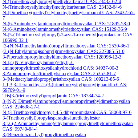
N-(Trimethoxysilylpropyl)methylcarbamat CAS: 23432-62-4
N-(Trimethoxysilylmethyl)methylcarbamat CAS: 23432-64-6
N-[Dimethoxy(methyl)silylmethyl]methylcarbamat CAS: 23432-65-
7
N-(6-Aminohexyl)aminopropyltrimethoxysilan CAS: 51895-58-0
N-(6-Aminohexyl)aminomethyltriethoxysilan CAS: 15129-36-9
N-[5-(Trimethoxysilylpropyl)-2-aza-1-oxopentyl]caprolactam CAS:
106996-32-1
[3-(N,N-Dimethylamino)propyl]trimethoxysilan CAS: 2530-86-1
(3-(N-Ethylamino)isobutyl)trimethoxysilan CAS: 227085-51-0
3-Piperazinopropylmethyldimethoxysilan CAS: 128996-12-3
N-[2-(N-Vinylbenzylamino)ethyl]-3-
aminopropyltrimethoxysilanhydrochlorid CAS: 34937-00-3
3-Aminopropyltris(trimethylsiloxy)silan CAS: 25357-81-7
3-(Methacrylamidopropyl)triethoxysilan CAS: 109213-85-6
1,1,3,3-Tetramethyl-2-(3-(trimethoxysilyl)propyl)guanidin CAS:
69709-01-9
Tris[3-(triethoxysilyl)propyl]amin CAS: 18784-74-2
3-(N,N-Dimethylaminopropyl)aminopropylmethyldimethoxysilan
CAS: 224638-27-1
N-(3-Triethoxysilylpropyl)-4,5-dihydroimidazol CAS: 58068-97-6
3-(Triethoxysilyl)propylasparaginsäurediethylester
3-[2-(2-Aminoethylamino)ethylamino]propylmethyldimethoxysilan
CAS: 99740-64-4
3-(Benzotriazol-1-yl)propyltrimethoxysilan