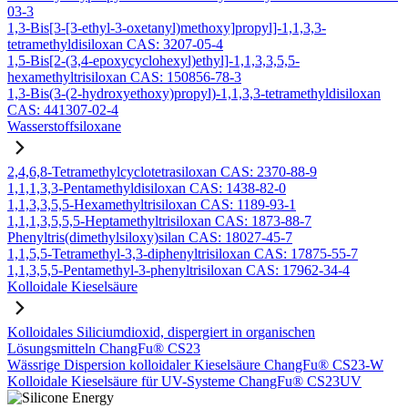
03-3
1,3-Bis[3-[3-ethyl-3-oxetanyl)methoxy]propyl]-1,1,3,3-
tetramethyldisiloxan CAS: 3207-05-4
1,5-Bis[2-(3,4-epoxycyclohexyl)ethyl]-1,1,3,3,5,5-
hexamethyltrisiloxan CAS: 150856-78-3
1,3-Bis(3-(2-hydroxyethoxy)propyl)-1,1,3,3-tetramethyldisiloxan
CAS: 441307-02-4
Wasserstoffsiloxane
2,4,6,8-Tetramethylcyclotetrasiloxan CAS: 2370-88-9
1,1,1,3,3-Pentamethyldisiloxan CAS: 1438-82-0
1,1,3,3,5,5-Hexamethyltrisiloxan CAS: 1189-93-1
1,1,1,3,5,5,5-Heptamethyltrisiloxan CAS: 1873-88-7
Phenyltris(dimethylsiloxy)silan CAS: 18027-45-7
1,1,5,5-Tetramethyl-3,3-diphenyltrisiloxan CAS: 17875-55-7
1,1,3,5,5-Pentamethyl-3-phenyltrisiloxan CAS: 17962-34-4
Kolloidale Kieselsäure
Kolloidales Siliciumdioxid, dispergiert in organischen
Lösungsmitteln ChangFu® CS23
Wässrige Dispersion kolloidaler Kieselsäure ChangFu® CS23-W
Kolloidale Kieselsäure für UV-Systeme ChangFu® CS23UV