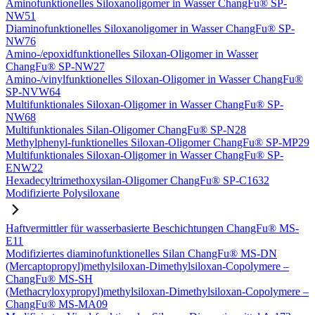
Aminofunktionelles Siloxanoligomer in Wasser ChangFu® SP-
NW51
Diaminofunktionelles Siloxanoligomer in Wasser ChangFu® SP-
NW76
Amino-/epoxidfunktionelles Siloxan-Oligomer in Wasser
ChangFu® SP-NW27
Amino-/vinylfunktionelles Siloxan-Oligomer in Wasser ChangFu®
SP-NVW64
Multifunktionales Siloxan-Oligomer in Wasser ChangFu® SP-
NW68
Multifunktionales Silan-Oligomer ChangFu® SP-N28
Methylphenyl-funktionelles Siloxan-Oligomer ChangFu® SP-MP29
Multifunktionales Siloxan-Oligomer in Wasser ChangFu® SP-
ENW22
Hexadecyltrimethoxysilan-Oligomer ChangFu® SP-C1632
Modifizierte Polysiloxane
Haftvermittler für wasserbasierte Beschichtungen ChangFu® MS-
E11
Modifiziertes diaminofunktionelles Silan ChangFu® MS-DN
(Mercaptopropyl)methylsiloxan-Dimethylsiloxan-Copolymere –
ChangFu® MS-SH
(Methacryloxypropyl)methylsiloxan-Dimethylsiloxan-Copolymere –
ChangFu® MS-MA09