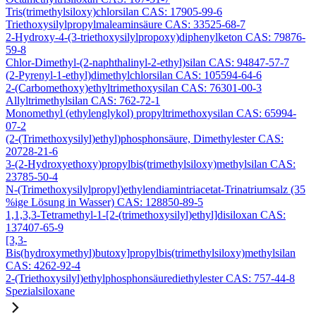
Tris(trimethylsiloxy)chlorsilan CAS: 17905-99-6
Triethoxysilylpropylmaleaminsäure CAS: 33525-68-7
2-Hydroxy-4-(3-triethoxysilylpropoxy)diphenylketon CAS: 79876-
59-8
Chlor-Dimethyl-(2-naphthalinyl-2-ethyl)silan CAS: 94847-57-7
(2-Pyrenyl-1-ethyl)dimethylchlorsilan CAS: 105594-64-6
2-(Carbomethoxy)ethyltrimethoxysilan CAS: 76301-00-3
Allyltrimethylsilan CAS: 762-72-1
Monomethyl (ethylenglykol) propyltrimethoxysilan CAS: 65994-
07-2
(2-(Trimethoxysilyl)ethyl)phosphonsäure, Dimethylester CAS:
20728-21-6
3-(2-Hydroxyethoxy)propylbis(trimethylsiloxy)methylsilan CAS:
23785-50-4
N-(Trimethoxysilylpropyl)ethylendiamintriacetat-Trinatriumsalz (35
%ige Lösung in Wasser) CAS: 128850-89-5
1,1,3,3-Tetramethyl-1-[2-(trimethoxysilyl)ethyl]disiloxan CAS:
137407-65-9
[3,3-
Bis(hydroxymethyl)butoxy]propylbis(trimethylsiloxy)methylsilan
CAS: 4262-92-4
2-(Triethoxysilyl)ethylphosphonsäurediethylester CAS: 757-44-8
Spezialsiloxane