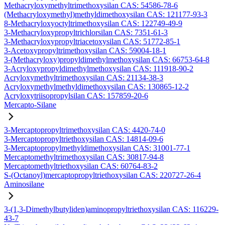
Methacryloxymethyltrimethoxysilan CAS: 54586-78-6
(Methacryloxymethyl)methyldimethoxysilan CAS: 121177-93-3
8-Methacryloxyoctyltrimethoxysilan CAS: 122749-49-9
3-Methacryloxypropyltrichlorsilan CAS: 7351-61-3
3-Methacryloxypropyltriacetoxysilan CAS: 51772-85-1
3-Acetoxypropyltrimethoxysilan CAS: 59004-18-1
3-(Methacryloxy)propyldimethylmethoxysilan CAS: 66753-64-8
3-Acryloxypropyldimethylmethoxysilan CAS: 111918-90-2
Acryloxymethyltrimethoxysilan CAS: 21134-38-3
Acryloxymethylmethyldimethoxysilan CAS: 130865-12-2
Acryloxytriisopropylsilan CAS: 157859-20-6
Mercapto-Silane
3-Mercaptopropyltrimethoxysilan CAS: 4420-74-0
3-Mercaptopropyltriethoxysilan CAS: 14814-09-6
3-Mercaptopropylmethyldimethoxysilan CAS: 31001-77-1
Mercaptomethyltrimethoxysilan CAS: 30817-94-8
Mercaptomethyltriethoxysilan CAS: 60764-83-2
S-(Octanoyl)mercaptopropyltriethoxysilan CAS: 220727-26-4
Aminosilane
3-(1,3-Dimethylbutyliden)aminopropyltriethoxysilan CAS: 116229-
43-7