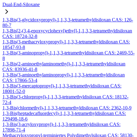
Dual-End-Siloxane
1,3-Bis(3-glycidoxypropyl)-1,1,3,3-tetramethyldisiloxan CAS: 126-
80-7
1,3-Bis[2-(3,4-epoxycyclohexyl)ethyl]-1,1,3,3-tetramethyldisiloxan
CAS: 18724-32-8
1,3-Bis(3-methacryloxypropyl)-1,1,3,3-tetramethyldisiloxan CAS:
18547-93-8
1,3-Bis(3-aminopropyl)-1,1,3,3-tetramethyldisiloxan CAS: 2469-55-
8
1,3-Bis(2-aminoethylaminomethyl)-1,1,3,3-tetramethyldisiloxan
CAS: 83936-41-8
1,3-Bis(3-aminoethylaminopropyl)-1,1,3,3-tetramethyldisiloxan
CAS: 17866-53-4
1,3-Bis(3-mercaptopropyl)-1,1,3,3-tetramethyldisiloxan CAS:
18001-52-0
1,3-Bis(3-chlorpropyl)-1,1,3,3-tetramethyldisiloxan CAS: 18132-
72-4
1,3-Bis(chlormethyl)-1,1,3,3-tetramethyldisiloxan CAS: 2362-10-9
1,3-Bis(heptadecafluordecyl)-1,1,3,3-tetramethyldisiloxan CAS:
129498-18-6
1,3-Bis(3-acryloxypropyl)-1,1,3,3-tetramethyldisiloxan CAS:
17898-71-4
Methacryloxypropyl-terminiertes Polydimethylsiloxan CAS: 58130-