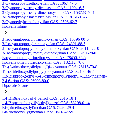
3-Cyanopropyltriethoxysilan CAS: 1067-47-6
3-Cyanopropylmethyldichlorsilan CAS: 1190-16-5
3-Cyanopropylmethyldimethoxysilan CAS: 153723-40-1
3-Cyanopropyldimethylchlorsilan CAS: 18156-15-5
2-Cyanoethyltrimethoxysilan CAS: 2526-62-7
Isocyanatsilane
3-Isocyanatopropyltrimethoxysilan CAS: 15396-00-6
3-Isocyanatopropyltriethoxysilan CAS: 24801-88-5
3-Isocyanatopropylmethyldimethoxysilan CAS: 26115-72-0
3-Isocyanatopropylmethyldiethoxysilan CAS: 33491-28-0
Isocyanatomethyltrimethoxysilan CAS: 78450-75-6
Isocyanatomethyltriethoxysilan CAS: 132112-76-6
Tris(3-trimethoxysilylpropyl)isocyanurat CAS: 26115-70-8
Tris(3-triethoxysilylpropyl)isocyanurat CAS: 82194-46-5
1,3-Bis(prop-2-enyl)-5-(3-trimethoxysilylpropyl)-1,3,5-triazinan-
2,4,6-trion CAS: 26903-80-0
Dipodale Silane
1,4-Bis(triethoxysilyl)benzol CAS: 2615-18-1
1,4-Bis(trimethoxysilylethyl)benzol CAS: 58298-01-4
Bis(trimethoxysilyl)methan CAS: 5926-29-4
Bis(triethoxysilyl)methan CAS: 18418-72-9