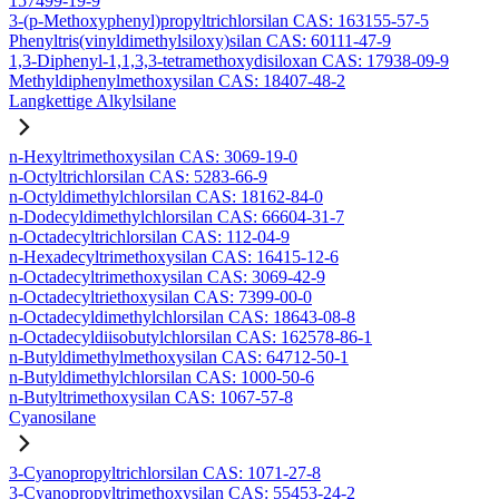
157499-19-9
3-(p-Methoxyphenyl)propyltrichlorsilan CAS: 163155-57-5
Phenyltris(vinyldimethylsiloxy)silan CAS: 60111-47-9
1,3-Diphenyl-1,1,3,3-tetramethoxydisiloxan CAS: 17938-09-9
Methyldiphenylmethoxysilan CAS: 18407-48-2
Langkettige Alkylsilane
n-Hexyltrimethoxysilan CAS: 3069-19-0
n-Octyltrichlorsilan CAS: 5283-66-9
n-Octyldimethylchlorsilan CAS: 18162-84-0
n-Dodecyldimethylchlorsilan CAS: 66604-31-7
n-Octadecyltrichlorsilan CAS: 112-04-9
n-Hexadecyltrimethoxysilan CAS: 16415-12-6
n-Octadecyltrimethoxysilan CAS: 3069-42-9
n-Octadecyltriethoxysilan CAS: 7399-00-0
n-Octadecyldimethylchlorsilan CAS: 18643-08-8
n-Octadecyldiisobutylchlorsilan CAS: 162578-86-1
n-Butyldimethylmethoxysilan CAS: 64712-50-1
n-Butyldimethylchlorsilan CAS: 1000-50-6
n-Butyltrimethoxysilan CAS: 1067-57-8
Cyanosilane
3-Cyanopropyltrichlorsilan CAS: 1071-27-8
3-Cyanopropyltrimethoxysilan CAS: 55453-24-2