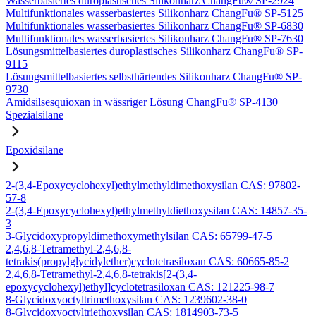
Wasserbasiertes duroplastisches Silikonharz ChangFu® SP-2924
Multifunktionales wasserbasiertes Silikonharz ChangFu® SP-5125
Multifunktionales wasserbasiertes Silikonharz ChangFu® SP-6830
Multifunktionales wasserbasiertes Silikonharz ChangFu® SP-7630
Lösungsmittelbasiertes duroplastisches Silikonharz ChangFu® SP-
9115
Lösungsmittelbasiertes selbsthärtendes Silikonharz ChangFu® SP-
9730
Amidsilsesquioxan in wässriger Lösung ChangFu® SP-4130
Spezialsilane
Epoxidsilane
2-(3,4-Epoxycyclohexyl)ethylmethyldimethoxysilan CAS: 97802-
57-8
2-(3,4-Epoxycyclohexyl)ethylmethyldiethoxysilan CAS: 14857-35-
3
3-Glycidoxypropyldimethoxymethylsilan CAS: 65799-47-5
2,4,6,8-Tetramethyl-2,4,6,8-
tetrakis(propylglycidylether)cyclotetrasiloxan CAS: 60665-85-2
2,4,6,8-Tetramethyl-2,4,6,8-tetrakis[2-(3,4-
epoxycyclohexyl)ethyl]cyclotetrasiloxan CAS: 121225-98-7
8-Glycidoxyoctyltrimethoxysilan CAS: 1239602-38-0
8-Glycidoxyoctyltriethoxysilan CAS: 1814903-73-5