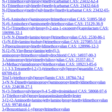
N-(Trimethoxysilylpropyl)methylcarbamat CAS: 23432-62-4
N-(Trimethoxysilylmethyl)methylcarbamat CAS: 23432-64-6
N-[Dimethoxy(methyl)silylmethyl]methylcarbamat CAS: 23432-65-
7
N-(6-Aminohexyl)aminopropyltrimethoxysilan CAS: 51895-58-0
N-(6-Aminohexyl)aminomethyltriethoxysilan CAS: 15129-36-9
N-[5-(Trimethoxysilylpropyl)-2-aza-1-oxopentyl]caprolactam CAS:
106996-32-1
[3-(N,N-Dimethylamino)propyl]trimethoxysilan CAS: 2530-86-1
(3-(N-Ethylamino)isobutyl)trimethoxysilan CAS: 227085-51-0
3-Piperazinopropylmethyldimethoxysilan CAS: 128996-12-3
N-[2-(N-Vinylbenzylamino)ethyl]-3-
aminopropyltrimethoxysilanhydrochlorid CAS: 34937-00-3
3-Aminopropyltris(trimethylsiloxy)silan CAS: 25357-81-7
3-(Methacrylamidopropyl)triethoxysilan CAS: 109213-85-6
1,1,3,3-Tetramethyl-2-(3-(trimethoxysilyl)propyl)guanidin CAS:
69709-01-9
Tris[3-(triethoxysilyl)propyl]amin CAS: 18784-74-2
3-(N,N-Dimethylaminopropyl)aminopropylmethyldimethoxysilan
CAS: 224638-27-1
N-(3-Triethoxysilylpropyl)-4,5-dihydroimidazol CAS: 58068-97-6
3-(Triethoxysilyl)propylasparaginsäurediethylester
3-[2-(2-Aminoethylamino)ethylamino]propylmethyldimethoxysilan
CAS: 99740-64-4
3-(Benzotriazol-1-yl)propyltrimethoxysilan