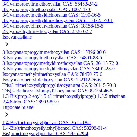
3-Cyanopropyltrimethoxysilan CAS: 55453-24-2
3-Cyanopropyltriethoxysilan CAS: 1067-47-6
3-Cyanopropylmethyldichlorsilan CAS: 1190-16-5
3-Cyanopropylmethyldimethoxysilan CAS: 153723-40-1
3-Cyanopropyldimethylchlorsilan CAS: 18156-15-5
2-Cyanoethyltrimethoxysilan CAS: 2526-62-7
Isocyanatsilane
3-Isocyanatopropyltrimethoxysilan CAS: 15396-00-6
3-Isocyanatopropyltriethoxysilan CAS: 24801-88-5
3-Isocyanatopropylmethyldimethoxysilan CAS: 26115-72-0
3-Isocyanatopropylmethyldiethoxysilan CAS: 33491-28-0
Isocyanatomethyltrimethoxysilan CAS: 78450-75-6
Isocyanatomethyltriethoxysilan CAS: 132112-76-6
Tris(3-trimethoxysilylpropyl)isocyanurat CAS: 26115-70-8
Tris(3-triethoxysilylpropyl)isocyanurat CAS: 82194-46-5
1,3-Bis(prop-2-enyl)-5-(3-trimethoxysilylpropyl)-1,3,5-triazinan-
2,4,6-trion CAS: 26903-80-0
Dipodale Silane
1,4-Bis(triethoxysilyl)benzol CAS: 2615-18-1
1,4-Bis(trimethoxysilylethyl)benzol CAS: 58298-01-4
Bis(trimethoxysilyl)methan CAS: 5926-29-4