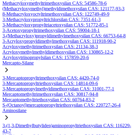
Methacryloxymethyltrimethoxysilan CAS: 54586-78-6
(Methacryloxymethyl)methyldimethoxysilan CAS: 121177-93-3
8-Methacryloxyoctyltrimethoxysilan CAS: 122749-49-9
3-Methacryloxypropyltrichlorsilan CAS: 7351-61-3
3-Methacryloxypropyltriacetoxysilan CAS: 51772-85-1
3-Acetoxypropyltrimethoxysilan CAS: 59004-18-1
3-(Methacryloxy)propyldimethylmethoxysilan CAS: 66753-64-8
3-Acryloxypropyldimethylmethoxysilan CAS: 111918-90-2
Acryloxymethyltrimethoxysilan CAS: 21134-38-3
Acryloxymethylmethyldimethoxysilan CAS: 130865-12-2
Acryloxytriisopropylsilan CAS: 157859-20-6
Mercapto-Silane
3-Mercaptopropyltrimethoxysilan CAS: 4420-74-0
3-Mercaptopropyltriethoxysilan CAS: 14814-09-6
3-Mercaptopropylmethyldimethoxysilan CAS: 31001-77-1
Mercaptomethyltrimethoxysilan CAS: 30817-94-8
Mercaptomethyltriethoxysilan CAS: 60764-83-2
S-(Octanoyl)mercaptopropyltriethoxysilan CAS: 220727-26-4
Aminosilane
3-(1,3-Dimethylbutyliden)aminopropyltriethoxysilan CAS: 116229-
43-7