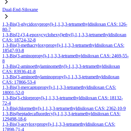
Dual-End-Siloxane
1,3-Bis(3-glycidoxypropyl)-1,1,3,3-tetramethyldisiloxan CAS: 126-
80-7
1,3-Bis[2-(3,4-epoxycyclohexyl)ethyl]-1,1,3,3-tetramethyldisiloxan
CAS: 18724-32-8
1,3-Bis(3-methacryloxypropyl)-1,1,3,3-tetramethyldisiloxan CAS:
18547-93-8
1,3-Bis(3-aminopropyl)-1,1,3,3-tetramethyldisiloxan CAS: 2469-55-
8
1,3-Bis(2-aminoethylaminomethyl)-1,1,3,3-tetramethyldisiloxan
CAS: 83936-41-8
1,3-Bis(3-aminoethylaminopropyl)-1,1,3,3-tetramethyldisiloxan
CAS: 17866-53-4
1,3-Bis(3-mercaptopropyl)-1,1,3,3-tetramethyldisiloxan CAS:
18001-52-0
1,3-Bis(3-chlorpropyl)-1,1,3,3-tetramethyldisiloxan CAS: 18132-
72-4
1,3-Bis(chlormethyl)-1,1,3,3-tetramethyldisiloxan CAS: 2362-10-9
1,3-Bis(heptadecafluordecyl)-1,1,3,3-tetramethyldisiloxan CAS:
129498-18-6
1,3-Bis(3-acryloxypropyl)-1,1,3,3-tetramethyldisiloxan CAS:
17898-71-4