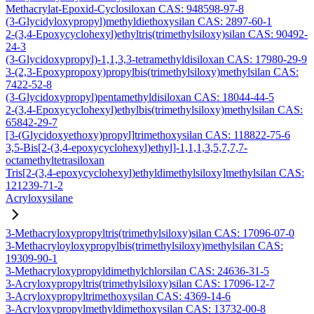
Methacrylat-Epoxid-Cyclosiloxan CAS: 948598-97-8
(3-Glycidyloxypropyl)methyldiethoxysilan CAS: 2897-60-1
2-(3,4-Epoxycyclohexyl)ethyltris(trimethylsiloxy)silan CAS: 90492-
24-3
(3-Glycidoxypropyl)-1,1,3,3-tetramethyldisiloxan CAS: 17980-29-9
3-(2,3-Epoxypropoxy)propylbis(trimethylsiloxy)methylsilan CAS:
7422-52-8
(3-Glycidoxypropyl)pentamethyldisiloxan CAS: 18044-44-5
2-(3,4-Epoxycyclohexyl)ethylbis(trimethylsiloxy)methylsilan CAS:
65842-29-7
[3-(Glycidoxyethoxy)propyl]trimethoxysilan CAS: 118822-75-6
3,5-Bis[2-(3,4-epoxycyclohexyl)ethyl]-1,1,1,3,5,7,7,7-
octamethyltetrasiloxan
Tris[2-(3,4-epoxycyclohexyl)ethyldimethylsiloxy]methylsilan CAS:
121239-71-2
Acryloxysilane
3-Methacryloxypropyltris(trimethylsiloxy)silan CAS: 17096-07-0
3-Methacryloyloxypropylbis(trimethylsiloxy)methylsilan CAS:
19309-90-1
3-Methacryloxypropyldimethylchlorsilan CAS: 24636-31-5
3-Acryloxypropyltris(trimethylsiloxy)silan CAS: 17096-12-7
3-Acryloxypropyltrimethoxysilan CAS: 4369-14-6
3-Acryloxypropylmethyldimethoxysilan CAS: 13732-00-8