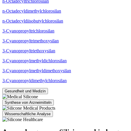
n-Octadecyltrichlorosilan
n-Octadecyldimethylchlorosilan
n-Octadecyldiisobutylchlorosilan
3-Cyanopropyltrichlorosilan
3-Cyanopropyltrimethoxysilan
3-Cyanopropyltriethoxysilan
3-Cyanopropylmethyldichlorosilan
3-Cyanopropylmethyldimethoxysilan
3-Cyanopropyldimethylchlorosilan
Gesundheit und Medizin
Synthese von Arzneimitteln
Wissenschaftliche Analyse