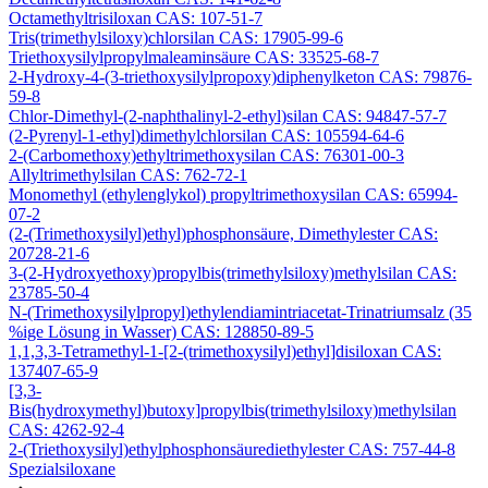
Octamethyltrisiloxan CAS: 107-51-7
Tris(trimethylsiloxy)chlorsilan CAS: 17905-99-6
Triethoxysilylpropylmaleaminsäure CAS: 33525-68-7
2-Hydroxy-4-(3-triethoxysilylpropoxy)diphenylketon CAS: 79876-
59-8
Chlor-Dimethyl-(2-naphthalinyl-2-ethyl)silan CAS: 94847-57-7
(2-Pyrenyl-1-ethyl)dimethylchlorsilan CAS: 105594-64-6
2-(Carbomethoxy)ethyltrimethoxysilan CAS: 76301-00-3
Allyltrimethylsilan CAS: 762-72-1
Monomethyl (ethylenglykol) propyltrimethoxysilan CAS: 65994-
07-2
(2-(Trimethoxysilyl)ethyl)phosphonsäure, Dimethylester CAS:
20728-21-6
3-(2-Hydroxyethoxy)propylbis(trimethylsiloxy)methylsilan CAS:
23785-50-4
N-(Trimethoxysilylpropyl)ethylendiamintriacetat-Trinatriumsalz (35
%ige Lösung in Wasser) CAS: 128850-89-5
1,1,3,3-Tetramethyl-1-[2-(trimethoxysilyl)ethyl]disiloxan CAS:
137407-65-9
[3,3-
Bis(hydroxymethyl)butoxy]propylbis(trimethylsiloxy)methylsilan
CAS: 4262-92-4
2-(Triethoxysilyl)ethylphosphonsäurediethylester CAS: 757-44-8
Spezialsiloxane