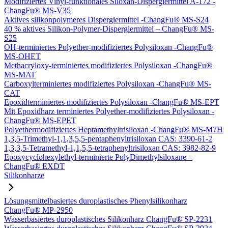
Modifiziertes Vinyl-funktionales Siloxan-Dispergiermittel A-172 -
ChangFu® MS-V35
Aktives silikonpolymeres Dispergiermittel -ChangFu® MS-S24
40 % aktives Silikon-Polymer-Dispergiermittel – ChangFu® MS-
S25
OH-terminiertes Polyether-modifiziertes Polysiloxan -ChangFu®
MS-OHET
Methacryloxy-terminiertes modifiziertes Polysiloxan -ChangFu®
MS-MAT
Carboxylterminiertes modifiziertes Polysiloxan -ChangFu® MS-
CAT
Epoxidterminiertes modifiziertes Polysiloxan -ChangFu® MS-EPT
Mit Epoxidharz terminiertes Polyether-modifiziertes Polysiloxan -
ChangFu® MS-EPET
Polyethermodifiziertes Heptamethyltrisiloxan -ChangFu® MS-M7H
1,3,5-Trimethyl-1,1,3,5,5-pentaphenyltrisiloxan CAS: 3390-61-2
1,3,3,5-Tetramethyl-1,1,5,5-tetraphenyltrisiloxan CAS: 3982-82-9
Epoxycyclohexylethyl-terminierte PolyDimethylsiloxane –
ChangFu® EXDT
Silikonharze
Lösungsmittelbasiertes duroplastisches Phenylsilikonharz
ChangFu® MP-2950
Wasserbasiertes duroplastisches Silikonharz ChangFu® SP-2231