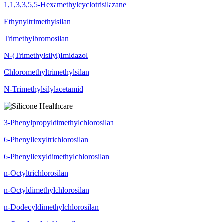
1,1,3,3,5,5-Hexamethylcyclotrisilazane
Ethynyltrimethylsilan
Trimethylbromosilan
N-(Trimethylsilyl)Imidazol
Chloromethyltrimethylsilan
N-Trimethylsilylacetamid
3-Phenylpropyldimethylchlorosilan
6-Phenyllexyltrichlorosilan
6-Phenyllexyldimethylchlorosilan
n-Octyltrichlorosilan
n-Octyldimethylchlorosilan
n-Dodecyldimethylchlorosilan