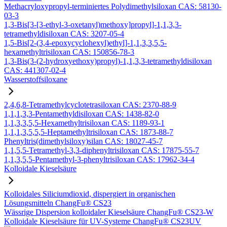
Methacryloxypropyl-terminiertes Polydimethylsiloxan CAS: 58130-
03-3
1,3-Bis[3-[3-ethyl-3-oxetanyl)methoxy]propyl]-1,1,3,3-
tetramethyldisiloxan CAS: 3207-05-4
1,5-Bis[2-(3,4-epoxycyclohexyl)ethyl]-1,1,3,3,5,5-
hexamethyltrisiloxan CAS: 150856-78-3
1,3-Bis(3-(2-hydroxyethoxy)propyl)-1,1,3,3-tetramethyldisiloxan
CAS: 441307-02-4
Wasserstoffsiloxane
2,4,6,8-Tetramethylcyclotetrasiloxan CAS: 2370-88-9
1,1,1,3,3-Pentamethyldisiloxan CAS: 1438-82-0
1,1,3,3,5,5-Hexamethyltrisiloxan CAS: 1189-93-1
1,1,1,3,5,5,5-Heptamethyltrisiloxan CAS: 1873-88-7
Phenyltris(dimethylsiloxy)silan CAS: 18027-45-7
1,1,5,5-Tetramethyl-3,3-diphenyltrisiloxan CAS: 17875-55-7
1,1,3,5,5-Pentamethyl-3-phenyltrisiloxan CAS: 17962-34-4
Kolloidale Kieselsäure
Kolloidales Siliciumdioxid, dispergiert in organischen
Lösungsmitteln ChangFu® CS23
Wässrige Dispersion kolloidaler Kieselsäure ChangFu® CS23-W
Kolloidale Kieselsäure für UV-Systeme ChangFu® CS23UV