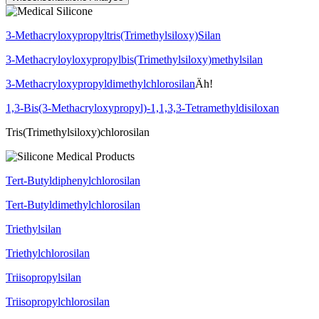
3-Methacryloxypropyltris(Trimethylsiloxy)Silan
3-Methacryloyloxypropylbis(Trimethylsiloxy)methylsilan
3-Methacryloxypropyldimethylchlorosilan
Äh!
1,3-Bis(3-Methacryloxypropyl)-1,1,3,3-Tetramethyldisiloxan
Tris(Trimethylsiloxy)chlorosilan
Tert-Butyldiphenylchlorosilan
Tert-Butyldimethylchlorosilan
Triethylsilan
Triethylchlorosilan
Triisopropylsilan
Triisopropylchlorosilan