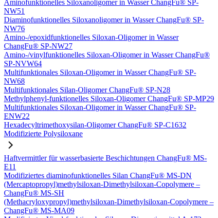
Aminofunktionelles Siloxanoligomer in Wasser ChangFu® SP-
NW51
Diaminofunktionelles Siloxanoligomer in Wasser ChangFu® SP-
NW76
Amino-/epoxidfunktionelles Siloxan-Oligomer in Wasser
ChangFu® SP-NW27
Amino-/vinylfunktionelles Siloxan-Oligomer in Wasser ChangFu®
SP-NVW64
Multifunktionales Siloxan-Oligomer in Wasser ChangFu® SP-
NW68
Multifunktionales Silan-Oligomer ChangFu® SP-N28
Methylphenyl-funktionelles Siloxan-Oligomer ChangFu® SP-MP29
Multifunktionales Siloxan-Oligomer in Wasser ChangFu® SP-
ENW22
Hexadecyltrimethoxysilan-Oligomer ChangFu® SP-C1632
Modifizierte Polysiloxane
Haftvermittler für wasserbasierte Beschichtungen ChangFu® MS-
E11
Modifiziertes diaminofunktionelles Silan ChangFu® MS-DN
(Mercaptopropyl)methylsiloxan-Dimethylsiloxan-Copolymere –
ChangFu® MS-SH
(Methacryloxypropyl)methylsiloxan-Dimethylsiloxan-Copolymere –
ChangFu® MS-MA09