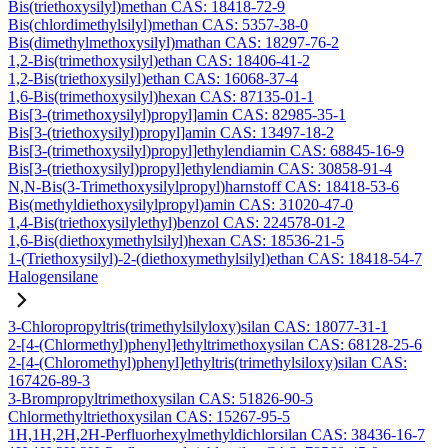
Bis(triethoxysilyl)methan CAS: 18418-72-9
Bis(chlordimethylsilyl)methan CAS: 5357-38-0
Bis(dimethylmethoxysilyl)mathan CAS: 18297-76-2
1,2-Bis(trimethoxysilyl)ethan CAS: 18406-41-2
1,2-Bis(triethoxysilyl)ethan CAS: 16068-37-4
1,6-Bis(trimethoxysilyl)hexan CAS: 87135-01-1
Bis[3-(trimethoxysilyl)propyl]amin CAS: 82985-35-1
Bis[3-(triethoxysilyl)propyl]amin CAS: 13497-18-2
Bis[3-(trimethoxysilyl)propyl]ethylendiamin CAS: 68845-16-9
Bis[3-(triethoxysilyl)propyl]ethylendiamin CAS: 30858-91-4
N,N-Bis(3-Trimethoxysilylpropyl)harnstoff CAS: 18418-53-6
Bis(methyldiethoxysilylpropyl)amin CAS: 31020-47-0
1,4-Bis(triethoxysilylethyl)benzol CAS: 224578-01-2
1,6-Bis(diethoxymethylsilyl)hexan CAS: 18536-21-5
1-(Triethoxysilyl)-2-(diethoxymethylsilyl)ethan CAS: 18418-54-7
Halogensilane
3-Chloropropyltris(trimethylsilyloxy)silan CAS: 18077-31-1
2-[4-(Chlormethyl)phenyl]ethyltrimethoxysilan CAS: 68128-25-6
2-[4-(Chloromethyl)phenyl]ethyltris(trimethylsiloxy)silan CAS:
167426-89-3
3-Brompropyltrimethoxysilan CAS: 51826-90-5
Chlormethyltriethoxysilan CAS: 15267-95-5
1H,1H,2H,2H-Perfluorhexylmethyldichlorsilan CAS: 38436-16-7