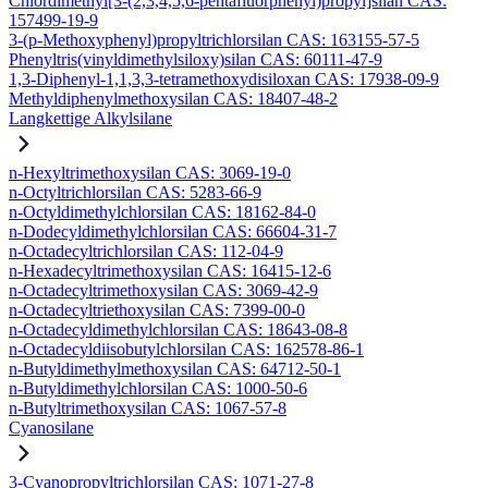
Chlordimethyl[3-(2,3,4,5,6-pentafluorphenyl)propyl]silan CAS:
157499-19-9
3-(p-Methoxyphenyl)propyltrichlorsilan CAS: 163155-57-5
Phenyltris(vinyldimethylsiloxy)silan CAS: 60111-47-9
1,3-Diphenyl-1,1,3,3-tetramethoxydisiloxan CAS: 17938-09-9
Methyldiphenylmethoxysilan CAS: 18407-48-2
Langkettige Alkylsilane
n-Hexyltrimethoxysilan CAS: 3069-19-0
n-Octyltrichlorsilan CAS: 5283-66-9
n-Octyldimethylchlorsilan CAS: 18162-84-0
n-Dodecyldimethylchlorsilan CAS: 66604-31-7
n-Octadecyltrichlorsilan CAS: 112-04-9
n-Hexadecyltrimethoxysilan CAS: 16415-12-6
n-Octadecyltrimethoxysilan CAS: 3069-42-9
n-Octadecyltriethoxysilan CAS: 7399-00-0
n-Octadecyldimethylchlorsilan CAS: 18643-08-8
n-Octadecyldiisobutylchlorsilan CAS: 162578-86-1
n-Butyldimethylmethoxysilan CAS: 64712-50-1
n-Butyldimethylchlorsilan CAS: 1000-50-6
n-Butyltrimethoxysilan CAS: 1067-57-8
Cyanosilane
3-Cyanopropyltrichlorsilan CAS: 1071-27-8