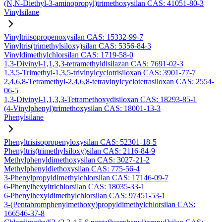
(N,N-Diethyl-3-aminopropyl)trimethoxysilan CAS: 41051-80-3
Vinylsilane
Vinyltriisopropenoxysilan CAS: 15332-99-7
Vinyltris(trimethylsiloxy)silan CAS: 5356-84-3
Vinyldimethylchlorsilan CAS: 1719-58-0
1,3-Divinyl-1,1,3,3-tetramethyldisilazan CAS: 7691-02-3
1,3,5-Trimethyl-1,3,5-trivinylcyclotrisiloxan CAS: 3901-77-7
2,4,6,8-Tetramethyl-2,4,6,8-tetravinylcyclotetrasiloxan CAS: 2554-
06-5
1,3-Divinyl-1,1,3,3-Tetramethoxydisiloxan CAS: 18293-85-1
(4-Vinylphenyl)trimethoxysilan CAS: 18001-13-3
Phenylsilane
Phenyltrisisopropenyloxysilan CAS: 52301-18-5
Phenyltris(trimethylsiloxy)silan CAS: 2116-84-9
Methylphenyldimethoxysilan CAS: 3027-21-2
Methylphenyldiethoxysilan CAS: 775-56-4
3-Phenylpropyldimethylchlorsilan CAS: 17146-09-7
6-Phenylhexyltrichlorsilan CAS: 18035-33-1
6-Phenylhexyldimethylchlorsilan CAS: 97451-53-1
3-(Pentabromphenylmethoxy)propyldimethylchlorsilan CAS:
166546-37-8