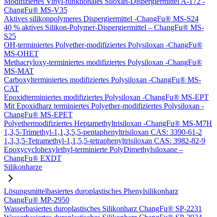
Modifiziertes Vinyl-funktionales Siloxan-Dispergiermittel A-172 -
ChangFu® MS-V35
Aktives silikonpolymeres Dispergiermittel -ChangFu® MS-S24
40 % aktives Silikon-Polymer-Dispergiermittel – ChangFu® MS-
S25
OH-terminiertes Polyether-modifiziertes Polysiloxan -ChangFu®
MS-OHET
Methacryloxy-terminiertes modifiziertes Polysiloxan -ChangFu®
MS-MAT
Carboxylterminiertes modifiziertes Polysiloxan -ChangFu® MS-
CAT
Epoxidterminiertes modifiziertes Polysiloxan -ChangFu® MS-EPT
Mit Epoxidharz terminiertes Polyether-modifiziertes Polysiloxan -
ChangFu® MS-EPET
Polyethermodifiziertes Heptamethyltrisiloxan -ChangFu® MS-M7H
1,3,5-Trimethyl-1,1,3,5,5-pentaphenyltrisiloxan CAS: 3390-61-2
1,3,3,5-Tetramethyl-1,1,5,5-tetraphenyltrisiloxan CAS: 3982-82-9
Epoxycyclohexylethyl-terminierte PolyDimethylsiloxane –
ChangFu® EXDT
Silikonharze
Lösungsmittelbasiertes duroplastisches Phenylsilikonharz
ChangFu® MP-2950
Wasserbasiertes duroplastisches Silikonharz ChangFu® SP-2231