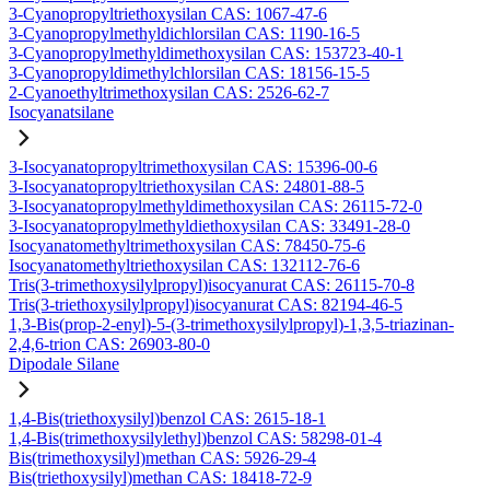
3-Cyanopropyltriethoxysilan CAS: 1067-47-6
3-Cyanopropylmethyldichlorsilan CAS: 1190-16-5
3-Cyanopropylmethyldimethoxysilan CAS: 153723-40-1
3-Cyanopropyldimethylchlorsilan CAS: 18156-15-5
2-Cyanoethyltrimethoxysilan CAS: 2526-62-7
Isocyanatsilane
3-Isocyanatopropyltrimethoxysilan CAS: 15396-00-6
3-Isocyanatopropyltriethoxysilan CAS: 24801-88-5
3-Isocyanatopropylmethyldimethoxysilan CAS: 26115-72-0
3-Isocyanatopropylmethyldiethoxysilan CAS: 33491-28-0
Isocyanatomethyltrimethoxysilan CAS: 78450-75-6
Isocyanatomethyltriethoxysilan CAS: 132112-76-6
Tris(3-trimethoxysilylpropyl)isocyanurat CAS: 26115-70-8
Tris(3-triethoxysilylpropyl)isocyanurat CAS: 82194-46-5
1,3-Bis(prop-2-enyl)-5-(3-trimethoxysilylpropyl)-1,3,5-triazinan-
2,4,6-trion CAS: 26903-80-0
Dipodale Silane
1,4-Bis(triethoxysilyl)benzol CAS: 2615-18-1
1,4-Bis(trimethoxysilylethyl)benzol CAS: 58298-01-4
Bis(trimethoxysilyl)methan CAS: 5926-29-4
Bis(triethoxysilyl)methan CAS: 18418-72-9