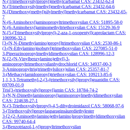
N-(Trimethoxysilylpropyl)methylcarbamat CAS: 23432-62-4
N-(Trimethoxysilylmethyl)methylcarbamat CAS: 23432-64-6
N-[Dimethoxy(methyl)silylmethyl]methylcarbamat CAS: 23432-65-
7
N-(6-Aminohexyl)aminopropyltrimethoxysilan CAS: 51895-58-0
N-(6-Aminohexyl)aminomethyltriethoxysilan CAS: 15129-36-9
N-[5-(Trimethoxysilylpropyl)-2-aza-1-oxopentyl]caprolactam CAS:
106996-32-1
[3-(N,N-Dimethylamino)propyl]trimethoxysilan CAS: 2530-86-1
(3-(N-Ethylamino)isobutyl)trimethoxysilan CAS: 227085-51-0
3-Piperazinopropylmethyldimethoxysilan CAS: 128996-12-3
N-[2-(N-Vinylbenzylamino)ethyl]-3-
aminopropyltrimethoxysilanhydrochlorid CAS: 34937-00-3
3-Aminopropyltris(trimethylsiloxy)silan CAS: 25357-81-7
3-(Methacrylamidopropyl)triethoxysilan CAS: 109213-85-6
1,1,3,3-Tetramethyl-2-(3-(trimethoxysilyl)propyl)guanidin CAS:
69709-01-9
Tris[3-(triethoxysilyl)propyl]amin CAS: 18784-74-2
3-(N,N-Dimethylaminopropyl)aminopropylmethyldimethoxysilan
CAS: 224638-27-1
N-(3-Triethoxysilylpropyl)-4,5-dihydroimidazol CAS: 58068-97-6
3-(Triethoxysilyl)propylasparaginsäurediethylester
3-[2-(2-Aminoethylamino)ethylamino]propylmethyldimethoxysilan
CAS: 99740-64-4
3-(Benzotriazol-1-yl)propyltrimethoxysilan