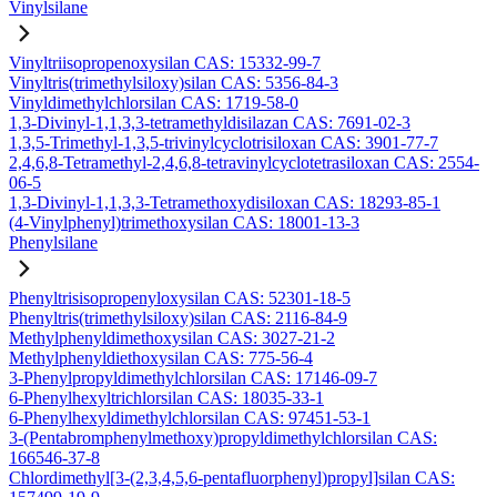
Vinylsilane
Vinyltriisopropenoxysilan CAS: 15332-99-7
Vinyltris(trimethylsiloxy)silan CAS: 5356-84-3
Vinyldimethylchlorsilan CAS: 1719-58-0
1,3-Divinyl-1,1,3,3-tetramethyldisilazan CAS: 7691-02-3
1,3,5-Trimethyl-1,3,5-trivinylcyclotrisiloxan CAS: 3901-77-7
2,4,6,8-Tetramethyl-2,4,6,8-tetravinylcyclotetrasiloxan CAS: 2554-
06-5
1,3-Divinyl-1,1,3,3-Tetramethoxydisiloxan CAS: 18293-85-1
(4-Vinylphenyl)trimethoxysilan CAS: 18001-13-3
Phenylsilane
Phenyltrisisopropenyloxysilan CAS: 52301-18-5
Phenyltris(trimethylsiloxy)silan CAS: 2116-84-9
Methylphenyldimethoxysilan CAS: 3027-21-2
Methylphenyldiethoxysilan CAS: 775-56-4
3-Phenylpropyldimethylchlorsilan CAS: 17146-09-7
6-Phenylhexyltrichlorsilan CAS: 18035-33-1
6-Phenylhexyldimethylchlorsilan CAS: 97451-53-1
3-(Pentabromphenylmethoxy)propyldimethylchlorsilan CAS:
166546-37-8
Chlordimethyl[3-(2,3,4,5,6-pentafluorphenyl)propyl]silan CAS: