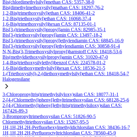
Bis(chlordimethylsilyl)methan CAS: 5357-38-0
Bis(dimethylmethoxysilyl)mathan CAS: 18297-76-2
1,2-Bis(trimethoxysilyl)ethan CAS: 18406-41-2
1,2-Bis(triethoxysilyl)ethan CAS: 16068-37-4
1,6-Bis(trimethoxysilyl)hexan CAS: 87135-01-1
Bis[3-(trimethoxysilyl)propyl]amin CAS: 82985-35-1
Bis[3-(triethoxysilyl)propyl]amin CAS: 13497-18-2
Bis[3-(trimethoxysilyl)propyl]ethylendiamin CAS: 68845-16-9
Bis[3-(triethoxysilyl)propyl]ethylendiamin CAS: 30858-91-4
N,N-Bis(3-Trimethoxysilylpropyl)harnstoff CAS: 18418-53-6
Bis(methyldiethoxysilylpropyl)amin CAS: 31020-47-0
1,4-Bis(triethoxysilylethyl)benzol CAS: 224578-01-2
1,6-Bis(diethoxymethylsilyl)hexan CAS: 18536-21-5
1-(Triethoxysilyl)-2-(diethoxymethylsilyl)ethan CAS: 18418-54-7
Halogensilane
3-Chloropropyltris(trimethylsilyloxy)silan CAS: 18077-31-1
2-[4-(Chlormethyl)phenyl]ethyltrimethoxysilan CAS: 68128-25-6
2-[4-(Chlormethyl)phenyl]ethyltris(trimethylsiloxy)silan CAS:
167426-89-3
3-Brompropyltrimethoxysilan CAS: 51826-90-5
Chlormethyltriethoxysilan CAS: 15267-95-5
1H,1H,2H,2H-Perfluorhexylmethyldichlorsilan CAS: 38436-16-7
1H,1H,2H,2H-Perfluoroctyltrichlorsilan CAS: 78560-45-9