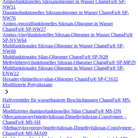
Aminofunktionelles Siloxanoligomer in Wasser ChangFu® SP-
NW51
Diaminofunktionelles Siloxanoligomer in Wasser ChangFu® SP-
NW76
Amino-/epoxidfunktionelles Siloxan-Oligomer in Wasser
ChangFu® SP-NW27
Amino-/vinylfunktionelles Siloxan-Oligomer in Wasser ChangFu®
SP-NVW64
Multifunktionales Siloxan-Oligomer in Wasser ChangFu® SP-
NW68
Multifunktionales Silan-Oligomer ChangFu® SP-N28
Methylphenyl-funktionelles Siloxan-Oligomer ChangFu® SP-MP29
Multifunktionales Siloxan-Oligomer in Wasser ChangFu® SP-
ENW22
Hexadecyltrimethoxysilan-Oligomer ChangFu® SP-C1632
Modifizierte Polysiloxane
Haftvermittler für wasserbasierte Beschichtungen ChangFu® MS-
E11
Modifiziertes diaminofunktionelles Silan ChangFu® MS-DN
(Mercaptopropyl)methylsiloxan-Dimethylsiloxan-Copolymere –
ChangFu® MS-SH
(Methacryloxypropyl)methylsiloxan-Dimethylsiloxan-Copolymere –
ChangFu® MS-MA09