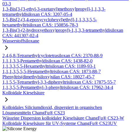
03-3
1,3-Bis[3-[3-ethyl-3-oxetanyl)methoxy]propyl]-1,1,3,3-
tetramethyldisiloxan CAS: 3207-05-4
1,5-Bis[2-(3,4-epoxycyclohexyl)ethyl]-1,1,3,3,5,5-
hexamethyltrisiloxan CAS: 150856-78-3
1,3-Bis(3-(2-hydroxyethoxy)propyl)-1,1,3,3-tetramethyldisiloxan
CAS: 441307-02-4
Wasserstoffsiloxane
2,4,6,8-Tetramethylcyclotetrasiloxan CAS: 2370-88-9
1,1,1,3,3-Pentamethyldisiloxan CAS: 1438-82-0
1,1,3,3,5,5-Hexamethyltrisiloxan CAS: 1189-93-1
1,1,1,3,5,5,5-Heptamethyltrisiloxan CAS: 1873-88-7
Phenyltris(dimethylsiloxy)silan CAS: 18027-45-7
1,1,5,5-Tetramethyl-3,3-diphenyltrisiloxan CAS: 17875-55-7
1,1,3,5,5-Pentamethyl-3-phenyltrisiloxan CAS: 17962-34-4
Kolloidale Kieselsäure
Kolloidales Siliciumdioxid, dispergiert in organischen
Lösungsmitteln ChangFu® CS23
Wässrige Dispersion kolloidaler Kieselsäure ChangFu® CS23-W
Kolloidale Kieselsäure für UV-Systeme ChangFu® CS23UV