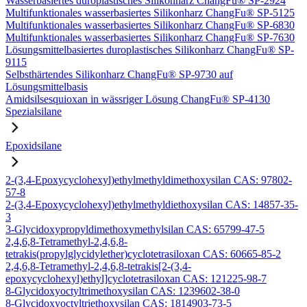
Wasserbasiertes duroplastisches Silikonharz ChangFu® SP-2924
Multifunktionales wasserbasiertes Silikonharz ChangFu® SP-5125
Multifunktionales wasserbasiertes Silikonharz ChangFu® SP-6830
Multifunktionales wasserbasiertes Silikonharz ChangFu® SP-7630
Lösungsmittelbasiertes duroplastisches Silikonharz ChangFu® SP-
9115
Selbsthärtendes Silikonharz ChangFu® SP-9730 auf
Lösungsmittelbasis
Amidsilsesquioxan in wässriger Lösung ChangFu® SP-4130
Spezialsilane
Epoxidsilane
2-(3,4-Epoxycyclohexyl)ethylmethyldimethoxysilan CAS: 97802-
57-8
2-(3,4-Epoxycyclohexyl)ethylmethyldiethoxysilan CAS: 14857-35-
3
3-Glycidoxypropyldimethoxymethylsilan CAS: 65799-47-5
2,4,6,8-Tetramethyl-2,4,6,8-
tetrakis(propylglycidylether)cyclotetrasiloxan CAS: 60665-85-2
2,4,6,8-Tetramethyl-2,4,6,8-tetrakis[2-(3,4-
epoxycyclohexyl)ethyl]cyclotetrasiloxan CAS: 121225-98-7
8-Glycidoxyoctyltrimethoxysilan CAS: 1239602-38-0
8-Glycidoxyoctyltriethoxysilan CAS: 1814903-73-5