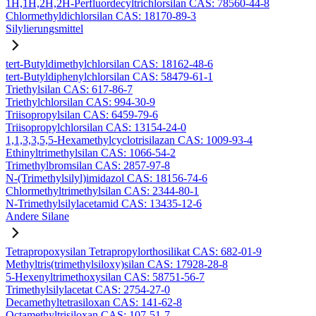
1H,1H,2H,2H-Perfluordecyltrichlorsilan CAS: 78560-44-8
Chlormethyldichlorsilan CAS: 18170-89-3
Silylierungsmittel
tert-Butyldimethylchlorsilan CAS: 18162-48-6
tert-Butyldiphenylchlorsilan CAS: 58479-61-1
Triethylsilan CAS: 617-86-7
Triethylchlorsilan CAS: 994-30-9
Triisopropylsilan CAS: 6459-79-6
Triisopropylchlorsilan CAS: 13154-24-0
1,1,3,3,5,5-Hexamethylcyclotrisilazan CAS: 1009-93-4
Ethinyltrimethylsilan CAS: 1066-54-2
Trimethylbromsilan CAS: 2857-97-8
N-(Trimethylsilyl)imidazol CAS: 18156-74-6
Chlormethyltrimethylsilan CAS: 2344-80-1
N-Trimethylsilylacetamid CAS: 13435-12-6
Andere Silane
Tetrapropoxysilan Tetrapropylorthosilikat CAS: 682-01-9
Methyltris(trimethylsiloxy)silan CAS: 17928-28-8
5-Hexenyltrimethoxysilan CAS: 58751-56-7
Trimethylsilylacetat CAS: 2754-27-0
Decamethyltetrasiloxan CAS: 141-62-8
Octamethyltrisiloxan CAS: 107-51-7