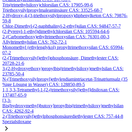
Tris(trimethylsiloxy)chlorsilan CAS: 17905-99-6
Triethoxysilylpropylmaleaminsäure CAS: 33525-68-7
2-Hydroxy-4-(3-triethoxysilylpropoxy)diphenylketon CAS: 79876-
59-8
Chlor-Dimethyl-(2-naphthalinyl-2-ethyl)silan CAS: 94847-57-7
(2-Pyrenyl-1-ethyl)dimethylchlorsilan CAS: 105594-64-6
2-(Carbomethoxy)ethyltrimethoxysilan CAS: 76301-00-3
Allyltrimethylsilan CAS: 762-72-1
Monomethyl (ethylenglykol) propyltrimethoxysilan CAS: 65994-
07-2
(2-(Trimethoxysilyl)ethyl)phosphonsäure, Dimethylester CAS:
20728-21-6
3-(2-Hydroxyethoxy)propylbis(trimethylsiloxy)methylsilan CAS:
23785-50-4
N-(Trimethoxysilylpropyl)ethylendiamintriacetat-Trinatriumsalz (35
%ige Lösung in Wasser) CAS: 128850-89-5
1,1,3,3-Tetramethyl-1-[2-(trimethoxysilyl)ethyl]disiloxan CAS:
137407-65-9
[3,3-
Bis(hydroxymethyl)butoxy]propylbis(trimethylsiloxy)methylsilan
CAS: 4262-92-4
2-(Triethoxysilyl)ethylphosphonsäurediethylester CAS: 757-44-8
Spezialsiloxane