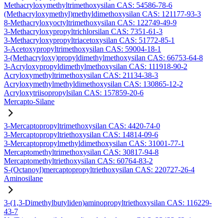
Methacryloxymethyltrimethoxysilan CAS: 54586-78-6
(Methacryloxymethyl)methyldimethoxysilan CAS: 121177-93-3
8-Methacryloxyoctyltrimethoxysilan CAS: 122749-49-9
3-Methacryloxypropyltrichlorsilan CAS: 7351-61-3
3-Methacryloxypropyltriacetoxysilan CAS: 51772-85-1
3-Acetoxypropyltrimethoxysilan CAS: 59004-18-1
3-(Methacryloxy)propyldimethylmethoxysilan CAS: 66753-64-8
3-Acryloxypropyldimethylmethoxysilan CAS: 111918-90-2
Acryloxymethyltrimethoxysilan CAS: 21134-38-3
Acryloxymethylmethyldimethoxysilan CAS: 130865-12-2
Acryloxytriisopropylsilan CAS: 157859-20-6
Mercapto-Silane
3-Mercaptopropyltrimethoxysilan CAS: 4420-74-0
3-Mercaptopropyltriethoxysilan CAS: 14814-09-6
3-Mercaptopropylmethyldimethoxysilan CAS: 31001-77-1
Mercaptomethyltrimethoxysilan CAS: 30817-94-8
Mercaptomethyltriethoxysilan CAS: 60764-83-2
S-(Octanoyl)mercaptopropyltriethoxysilan CAS: 220727-26-4
Aminosilane
3-(1,3-Dimethylbutyliden)aminopropyltriethoxysilan CAS: 116229-
43-7