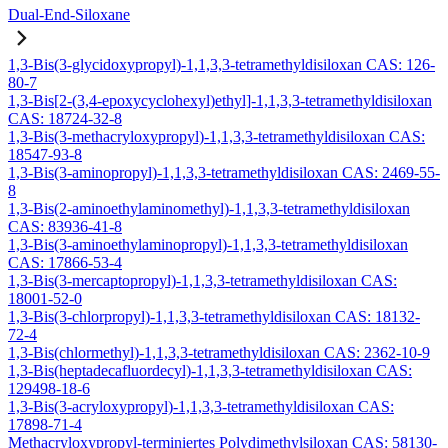
Dual-End-Siloxane
1,3-Bis(3-glycidoxypropyl)-1,1,3,3-tetramethyldisiloxan CAS: 126-
80-7
1,3-Bis[2-(3,4-epoxycyclohexyl)ethyl]-1,1,3,3-tetramethyldisiloxan
CAS: 18724-32-8
1,3-Bis(3-methacryloxypropyl)-1,1,3,3-tetramethyldisiloxan CAS:
18547-93-8
1,3-Bis(3-aminopropyl)-1,1,3,3-tetramethyldisiloxan CAS: 2469-55-
8
1,3-Bis(2-aminoethylaminomethyl)-1,1,3,3-tetramethyldisiloxan
CAS: 83936-41-8
1,3-Bis(3-aminoethylaminopropyl)-1,1,3,3-tetramethyldisiloxan
CAS: 17866-53-4
1,3-Bis(3-mercaptopropyl)-1,1,3,3-tetramethyldisiloxan CAS:
18001-52-0
1,3-Bis(3-chlorpropyl)-1,1,3,3-tetramethyldisiloxan CAS: 18132-
72-4
1,3-Bis(chlormethyl)-1,1,3,3-tetramethyldisiloxan CAS: 2362-10-9
1,3-Bis(heptadecafluordecyl)-1,1,3,3-tetramethyldisiloxan CAS:
129498-18-6
1,3-Bis(3-acryloxypropyl)-1,1,3,3-tetramethyldisiloxan CAS:
17898-71-4
Methacryloxypropyl-terminiertes Polydimethylsiloxan CAS: 58130-