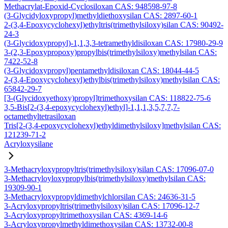
Methacrylat-Epoxid-Cyclosiloxan CAS: 948598-97-8
(3-Glycidyloxypropyl)methyldiethoxysilan CAS: 2897-60-1
2-(3,4-Epoxycyclohexyl)ethyltris(trimethylsiloxy)silan CAS: 90492-
24-3
(3-Glycidoxypropyl)-1,1,3,3-tetramethyldisiloxan CAS: 17980-29-9
3-(2,3-Epoxypropoxy)propylbis(trimethylsiloxy)methylsilan CAS:
7422-52-8
(3-Glycidoxypropyl)pentamethyldisiloxan CAS: 18044-44-5
2-(3,4-Epoxycyclohexyl)ethylbis(trimethylsiloxy)methylsilan CAS:
65842-29-7
[3-(Glycidoxyethoxy)propyl]trimethoxysilan CAS: 118822-75-6
3,5-Bis[2-(3,4-epoxycyclohexyl)ethyl]-1,1,1,3,5,7,7,7-
octamethyltetrasiloxan
Tris[2-(3,4-epoxycyclohexyl)ethyldimethylsiloxy]methylsilan CAS:
121239-71-2
Acryloxysilane
3-Methacryloxypropyltris(trimethylsiloxy)silan CAS: 17096-07-0
3-Methacryloyloxypropylbis(trimethylsiloxy)methylsilan CAS:
19309-90-1
3-Methacryloxypropyldimethylchlorsilan CAS: 24636-31-5
3-Acryloxypropyltris(trimethylsiloxy)silan CAS: 17096-12-7
3-Acryloxypropyltrimethoxysilan CAS: 4369-14-6
3-Acryloxypropylmethyldimethoxysilan CAS: 13732-00-8