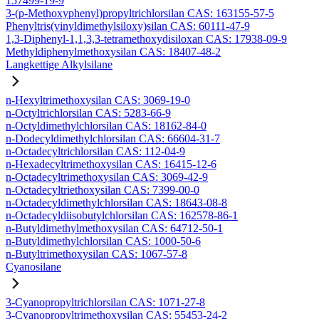
157499-19-9
3-(p-Methoxyphenyl)propyltrichlorsilan CAS: 163155-57-5
Phenyltris(vinyldimethylsiloxy)silan CAS: 60111-47-9
1,3-Diphenyl-1,1,3,3-tetramethoxydisiloxan CAS: 17938-09-9
Methyldiphenylmethoxysilan CAS: 18407-48-2
Langkettige Alkylsilane
n-Hexyltrimethoxysilan CAS: 3069-19-0
n-Octyltrichlorsilan CAS: 5283-66-9
n-Octyldimethylchlorsilan CAS: 18162-84-0
n-Dodecyldimethylchlorsilan CAS: 66604-31-7
n-Octadecyltrichlorsilan CAS: 112-04-9
n-Hexadecyltrimethoxysilan CAS: 16415-12-6
n-Octadecyltrimethoxysilan CAS: 3069-42-9
n-Octadecyltriethoxysilan CAS: 7399-00-0
n-Octadecyldimethylchlorsilan CAS: 18643-08-8
n-Octadecyldiisobutylchlorsilan CAS: 162578-86-1
n-Butyldimethylmethoxysilan CAS: 64712-50-1
n-Butyldimethylchlorsilan CAS: 1000-50-6
n-Butyltrimethoxysilan CAS: 1067-57-8
Cyanosilane
3-Cyanopropyltrichlorsilan CAS: 1071-27-8
3-Cyanopropyltrimethoxysilan CAS: 55453-24-2