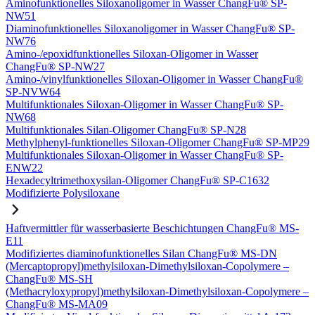
Aminofunktionelles Siloxanoligomer in Wasser ChangFu® SP-
NW51
Diaminofunktionelles Siloxanoligomer in Wasser ChangFu® SP-
NW76
Amino-/epoxidfunktionelles Siloxan-Oligomer in Wasser
ChangFu® SP-NW27
Amino-/vinylfunktionelles Siloxan-Oligomer in Wasser ChangFu®
SP-NVW64
Multifunktionales Siloxan-Oligomer in Wasser ChangFu® SP-
NW68
Multifunktionales Silan-Oligomer ChangFu® SP-N28
Methylphenyl-funktionelles Siloxan-Oligomer ChangFu® SP-MP29
Multifunktionales Siloxan-Oligomer in Wasser ChangFu® SP-
ENW22
Hexadecyltrimethoxysilan-Oligomer ChangFu® SP-C1632
Modifizierte Polysiloxane
Haftvermittler für wasserbasierte Beschichtungen ChangFu® MS-
E11
Modifiziertes diaminofunktionelles Silan ChangFu® MS-DN
(Mercaptopropyl)methylsiloxan-Dimethylsiloxan-Copolymere –
ChangFu® MS-SH
(Methacryloxypropyl)methylsiloxan-Dimethylsiloxan-Copolymere –
ChangFu® MS-MA09