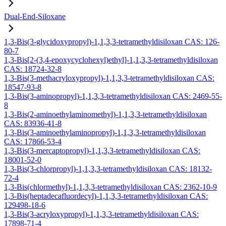
Dual-End-Siloxane
1,3-Bis(3-glycidoxypropyl)-1,1,3,3-tetramethyldisiloxan CAS: 126-
80-7
1,3-Bis[2-(3,4-epoxycyclohexyl)ethyl]-1,1,3,3-tetramethyldisiloxan
CAS: 18724-32-8
1,3-Bis(3-methacryloxypropyl)-1,1,3,3-tetramethyldisiloxan CAS:
18547-93-8
1,3-Bis(3-aminopropyl)-1,1,3,3-tetramethyldisiloxan CAS: 2469-55-
8
1,3-Bis(2-aminoethylaminomethyl)-1,1,3,3-tetramethyldisiloxan
CAS: 83936-41-8
1,3-Bis(3-aminoethylaminopropyl)-1,1,3,3-tetramethyldisiloxan
CAS: 17866-53-4
1,3-Bis(3-mercaptopropyl)-1,1,3,3-tetramethyldisiloxan CAS:
18001-52-0
1,3-Bis(3-chlorpropyl)-1,1,3,3-tetramethyldisiloxan CAS: 18132-
72-4
1,3-Bis(chlormethyl)-1,1,3,3-tetramethyldisiloxan CAS: 2362-10-9
1,3-Bis(heptadecafluordecyl)-1,1,3,3-tetramethyldisiloxan CAS:
129498-18-6
1,3-Bis(3-acryloxypropyl)-1,1,3,3-tetramethyldisiloxan CAS:
17898-71-4