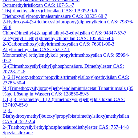
Octamethyltrisiloxan CAS: 107-51-7
Tris(trimethylsiloxy)chlorsilan CAS: 17905-99-6
Triethoxysilylpropylmaleaminsäure CAS: 33525-68-7
2-Hydroxy-4-(3-triethoxysilylpropoxy)diphenylketon CAS: 79876-
59-8
Chlor-Dimethyl-(2-naphthalinyl-2-ethyl)silan CAS: 94847-57-7
(2-Pyrenyl-1-ethyl)dimethylchlorsilan CAS: 105594-64-6
2-(Carbomethoxy)ethyltrimethoxysilan CAS: 76301-00-3
Allyltrimethylsilan CAS: 762-72-1
Monomethyl (ethylenglykol) propyltrimethoxysilan CAS: 65994-
07-2
(2-(Trimethoxysilyl)ethyl)phosphonsäure, Dimethylester CAS:
20728-21-6
3-(2-Hydroxyethoxy)propylbis(trimethylsiloxy)methylsilan CAS:
23785-50-4
N-(Trimethoxysilylpropyl)ethylendiamintriacetat-Trinatriumsalz (35
%ige Lösung in Wasser) CAS: 128850-89-5
1,1,3,3-Tetramethyl-1-[2-(trimethoxysilyl)ethyl]disiloxan CAS:
137407-65-9
[3,3-
Bis(hydroxymethyl)butoxy]propylbis(trimethylsiloxy)methylsilan
CAS: 4262-92-4
2-(Triethoxysilyl)ethylphosphonsäurediethylester CAS: 757-44-8
Spezialsiloxane