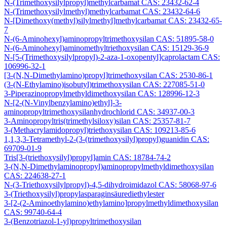
N-(Trimethoxysilylpropyl)methylcarbamat CAS: 23432-62-4
N-(Trimethoxysilylmethyl)methylcarbamat CAS: 23432-64-6
N-[Dimethoxy(methyl)silylmethyl]methylcarbamat CAS: 23432-65-
7
N-(6-Aminohexyl)aminopropyltrimethoxysilan CAS: 51895-58-0
N-(6-Aminohexyl)aminomethyltriethoxysilan CAS: 15129-36-9
N-[5-(Trimethoxysilylpropyl)-2-aza-1-oxopentyl]caprolactam CAS:
106996-32-1
[3-(N,N-Dimethylamino)propyl]trimethoxysilan CAS: 2530-86-1
(3-(N-Ethylamino)isobutyl)trimethoxysilan CAS: 227085-51-0
3-Piperazinopropylmethyldimethoxysilan CAS: 128996-12-3
N-[2-(N-Vinylbenzylamino)ethyl]-3-
aminopropyltrimethoxysilanhydrochlorid CAS: 34937-00-3
3-Aminopropyltris(trimethylsiloxy)silan CAS: 25357-81-7
3-(Methacrylamidopropyl)triethoxysilan CAS: 109213-85-6
1,1,3,3-Tetramethyl-2-(3-(trimethoxysilyl)propyl)guanidin CAS:
69709-01-9
Tris[3-(triethoxysilyl)propyl]amin CAS: 18784-74-2
3-(N,N-Dimethylaminopropyl)aminopropylmethyldimethoxysilan
CAS: 224638-27-1
N-(3-Triethoxysilylpropyl)-4,5-dihydroimidazol CAS: 58068-97-6
3-(Triethoxysilyl)propylasparaginsäurediethylester
3-[2-(2-Aminoethylamino)ethylamino]propylmethyldimethoxysilan
CAS: 99740-64-4
3-(Benzotriazol-1-yl)propyltrimethoxysilan