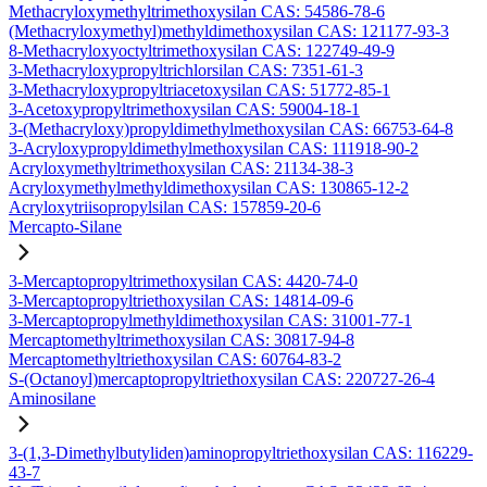
Methacryloxymethyltrimethoxysilan CAS: 54586-78-6
(Methacryloxymethyl)methyldimethoxysilan CAS: 121177-93-3
8-Methacryloxyoctyltrimethoxysilan CAS: 122749-49-9
3-Methacryloxypropyltrichlorsilan CAS: 7351-61-3
3-Methacryloxypropyltriacetoxysilan CAS: 51772-85-1
3-Acetoxypropyltrimethoxysilan CAS: 59004-18-1
3-(Methacryloxy)propyldimethylmethoxysilan CAS: 66753-64-8
3-Acryloxypropyldimethylmethoxysilan CAS: 111918-90-2
Acryloxymethyltrimethoxysilan CAS: 21134-38-3
Acryloxymethylmethyldimethoxysilan CAS: 130865-12-2
Acryloxytriisopropylsilan CAS: 157859-20-6
Mercapto-Silane
3-Mercaptopropyltrimethoxysilan CAS: 4420-74-0
3-Mercaptopropyltriethoxysilan CAS: 14814-09-6
3-Mercaptopropylmethyldimethoxysilan CAS: 31001-77-1
Mercaptomethyltrimethoxysilan CAS: 30817-94-8
Mercaptomethyltriethoxysilan CAS: 60764-83-2
S-(Octanoyl)mercaptopropyltriethoxysilan CAS: 220727-26-4
Aminosilane
3-(1,3-Dimethylbutyliden)aminopropyltriethoxysilan CAS: 116229-
43-7