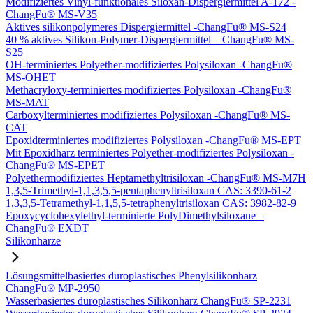
Modifiziertes Vinyl-funktionales Siloxan-Dispergiermittel A-172 -
ChangFu® MS-V35
Aktives silikonpolymeres Dispergiermittel -ChangFu® MS-S24
40 % aktives Silikon-Polymer-Dispergiermittel – ChangFu® MS-
S25
OH-terminiertes Polyether-modifiziertes Polysiloxan -ChangFu®
MS-OHET
Methacryloxy-terminiertes modifiziertes Polysiloxan -ChangFu®
MS-MAT
Carboxylterminiertes modifiziertes Polysiloxan -ChangFu® MS-
CAT
Epoxidterminiertes modifiziertes Polysiloxan -ChangFu® MS-EPT
Mit Epoxidharz terminiertes Polyether-modifiziertes Polysiloxan -
ChangFu® MS-EPET
Polyethermodifiziertes Heptamethyltrisiloxan -ChangFu® MS-M7H
1,3,5-Trimethyl-1,1,3,5,5-pentaphenyltrisiloxan CAS: 3390-61-2
1,3,3,5-Tetramethyl-1,1,5,5-tetraphenyltrisiloxan CAS: 3982-82-9
Epoxycyclohexylethyl-terminierte PolyDimethylsiloxane –
ChangFu® EXDT
Silikonharze
Lösungsmittelbasiertes duroplastisches Phenylsilikonharz
ChangFu® MP-2950
Wasserbasiertes duroplastisches Silikonharz ChangFu® SP-2231