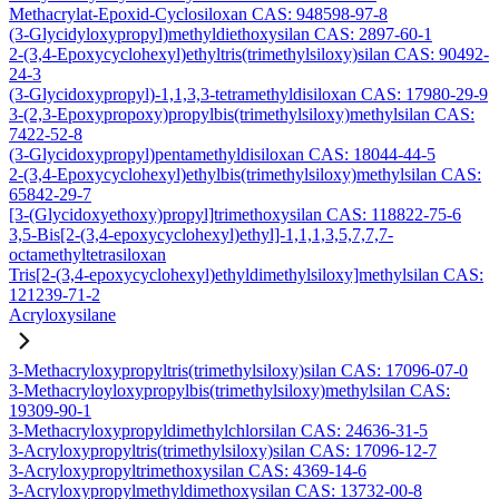
Methacrylat-Epoxid-Cyclosiloxan CAS: 948598-97-8
(3-Glycidyloxypropyl)methyldiethoxysilan CAS: 2897-60-1
2-(3,4-Epoxycyclohexyl)ethyltris(trimethylsiloxy)silan CAS: 90492-
24-3
(3-Glycidoxypropyl)-1,1,3,3-tetramethyldisiloxan CAS: 17980-29-9
3-(2,3-Epoxypropoxy)propylbis(trimethylsiloxy)methylsilan CAS:
7422-52-8
(3-Glycidoxypropyl)pentamethyldisiloxan CAS: 18044-44-5
2-(3,4-Epoxycyclohexyl)ethylbis(trimethylsiloxy)methylsilan CAS:
65842-29-7
[3-(Glycidoxyethoxy)propyl]trimethoxysilan CAS: 118822-75-6
3,5-Bis[2-(3,4-epoxycyclohexyl)ethyl]-1,1,1,3,5,7,7,7-
octamethyltetrasiloxan
Tris[2-(3,4-epoxycyclohexyl)ethyldimethylsiloxy]methylsilan CAS:
121239-71-2
Acryloxysilane
3-Methacryloxypropyltris(trimethylsiloxy)silan CAS: 17096-07-0
3-Methacryloyloxypropylbis(trimethylsiloxy)methylsilan CAS:
19309-90-1
3-Methacryloxypropyldimethylchlorsilan CAS: 24636-31-5
3-Acryloxypropyltris(trimethylsiloxy)silan CAS: 17096-12-7
3-Acryloxypropyltrimethoxysilan CAS: 4369-14-6
3-Acryloxypropylmethyldimethoxysilan CAS: 13732-00-8