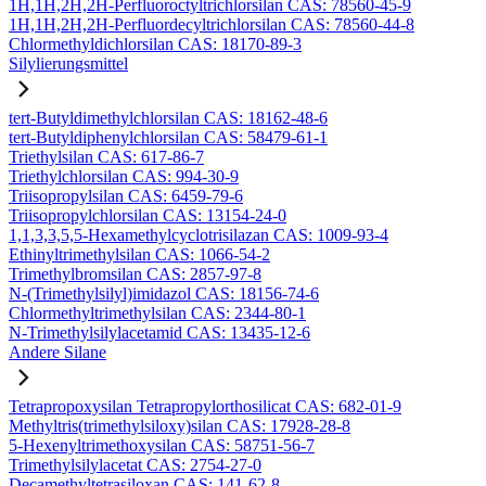
1H,1H,2H,2H-Perfluoroctyltrichlorsilan CAS: 78560-45-9
1H,1H,2H,2H-Perfluordecyltrichlorsilan CAS: 78560-44-8
Chlormethyldichlorsilan CAS: 18170-89-3
Silylierungsmittel
tert-Butyldimethylchlorsilan CAS: 18162-48-6
tert-Butyldiphenylchlorsilan CAS: 58479-61-1
Triethylsilan CAS: 617-86-7
Triethylchlorsilan CAS: 994-30-9
Triisopropylsilan CAS: 6459-79-6
Triisopropylchlorsilan CAS: 13154-24-0
1,1,3,3,5,5-Hexamethylcyclotrisilazan CAS: 1009-93-4
Ethinyltrimethylsilan CAS: 1066-54-2
Trimethylbromsilan CAS: 2857-97-8
N-(Trimethylsilyl)imidazol CAS: 18156-74-6
Chlormethyltrimethylsilan CAS: 2344-80-1
N-Trimethylsilylacetamid CAS: 13435-12-6
Andere Silane
Tetrapropoxysilan Tetrapropylorthosilicat CAS: 682-01-9
Methyltris(trimethylsiloxy)silan CAS: 17928-28-8
5-Hexenyltrimethoxysilan CAS: 58751-56-7
Trimethylsilylacetat CAS: 2754-27-0
Decamethyltetrasiloxan CAS: 141-62-8