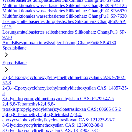
Wasserbasiertes duroplastisches Silikonharz ChangFu® SP-2924
Multifunktionales wasserbasiertes Silikonharz ChangFu® SP-5125
Multifunktionales wasserbasiertes Silikonharz ChangFu® SP-6830
Multifunktionales wasserbasiertes Silikonharz ChangFu® SP-7630
Lösungsmittelbasiertes duroplastisches Silikonharz ChangFu® SP-
9115
Lösungsmittelbasiertes selbsthärtendes Silikonharz ChangFu® SP-
9730
Amidsilsesquioxan in wässriger Lösung ChangFu® SP-4130
Spezialsilane
Epoxidsilane
2-(3,4-Epoxycyclohexyl)ethylmethyldimethoxysilan CAS: 97802-
57-8
2-(3,4-Epoxycyclohexyl)ethylmethyldiethoxysilan CAS: 14857-35-
3
3-Glycidoxypropyldimethoxymethylsilan CAS: 65799-47-5
2,4,6,8-Tetramethyl-2,4,6,8-
tetrakis(propylglycidylether)cyclotetrasiloxan CAS: 60665-85-2
2,4,6,8-Tetramethyl-2,4,6,8-tetrakis[2-(3,4-
epoxycyclohexyl)ethyl]cyclotetrasiloxan CAS: 121225-98-7
8-Glycidoxyoctyltrimethoxysilan CAS: 1239602-38-0
8-Glycidoxyoctyltriethoxysilan CAS: 1814903-73-5