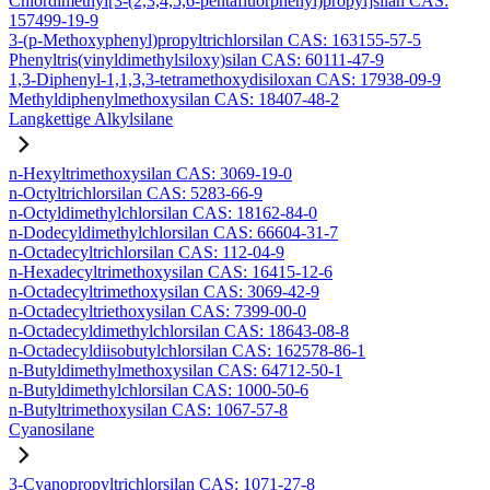
Chlordimethyl[3-(2,3,4,5,6-pentafluorphenyl)propyl]silan CAS:
157499-19-9
3-(p-Methoxyphenyl)propyltrichlorsilan CAS: 163155-57-5
Phenyltris(vinyldimethylsiloxy)silan CAS: 60111-47-9
1,3-Diphenyl-1,1,3,3-tetramethoxydisiloxan CAS: 17938-09-9
Methyldiphenylmethoxysilan CAS: 18407-48-2
Langkettige Alkylsilane
n-Hexyltrimethoxysilan CAS: 3069-19-0
n-Octyltrichlorsilan CAS: 5283-66-9
n-Octyldimethylchlorsilan CAS: 18162-84-0
n-Dodecyldimethylchlorsilan CAS: 66604-31-7
n-Octadecyltrichlorsilan CAS: 112-04-9
n-Hexadecyltrimethoxysilan CAS: 16415-12-6
n-Octadecyltrimethoxysilan CAS: 3069-42-9
n-Octadecyltriethoxysilan CAS: 7399-00-0
n-Octadecyldimethylchlorsilan CAS: 18643-08-8
n-Octadecyldiisobutylchlorsilan CAS: 162578-86-1
n-Butyldimethylmethoxysilan CAS: 64712-50-1
n-Butyldimethylchlorsilan CAS: 1000-50-6
n-Butyltrimethoxysilan CAS: 1067-57-8
Cyanosilane
3-Cyanopropyltrichlorsilan CAS: 1071-27-8