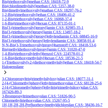
Bis(triethoxysilyl)methan CAS: 18418-72-9
Bis(chlordimethylsilyl)methan CAS: 5357-38-0
Bis(dimethylmethoxysilyl)mathan CAS: 18297-76-2
1,2-Bis(trimethoxysilyl)ethan CAS: 18406-41-2
1,2-Bis(triethoxysilyl)ethan CAS: 16068-37-4
1,6-Bis(trimethoxysilyl)hexan CAS: 87135-01-1
Bis[3-(trimethoxysilyl)propyl]amin CAS: 82985-35-1
Bis[3-(triethoxysilyl)propyl]amin CAS: 13497-18-2
Bis[3-(trimethoxysilyl)propyl]ethylendiamin CAS: 68845-16-9
Bis[3-(triethoxysilyl)propyl]ethylendiamin CAS: 30858-91-4
N,N-Bis(3-Trimethoxysilylpropyl)harnstoff CAS: 18418-53-6
Bis(methyldiethoxysilylpropyl)amin CAS: 31020-47-0
1,4-Bis(triethoxysilylethyl)benzol CAS: 224578-01-2
1,6-Bis(diethoxymethylsilyl)hexan CAS: 18536-21-5
1-(Triethoxysilyl)-2-(diethoxymethylsilyl)ethan CAS: 18418-54-7
Halogensilane
3-Chloropropyltris(trimethylsilyloxy)silan CAS: 18077-31-1
2-[4-(Chlormethyl)phenyl]ethyltrimethoxysilan CAS: 68128-25-6
2-[4-(Chloromethyl)phenyl]ethyltris(trimethylsiloxy)silan CAS:
167426-89-3
3-Brompropyltrimethoxysilan CAS: 51826-90-5
Chlormethyltriethoxysilan CAS: 15267-95-5
1H,1H,2H,2H-Perfluorhexylmethyldichlorsilan CAS: 38436-16-7