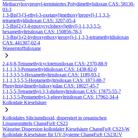
Methacryloxypropyl-terminiertes Polydimethylsiloxan CAS: 58130-
03-3
1,3-Bis[3-[3-ethyl-3-oxetanyl)methoxy]propyl]-1,1,3,3-
tetramethyldisiloxan CAS: 3207-05-4
1,5-Bis[2-(3,4-epoxycyclohexyl)ethyl]-1,1,3,3,5,5-
hexamethyltrisiloxan CAS: 150856-78-3
1,3-Bis(3-(2-hydroxyethoxy)propyl)-1,1,3,3-tetramethyldisiloxan
CAS: 441307-02-4
Wasserstoffsiloxane
2,4,6,8-Tetramethylcyclotetrasiloxan CAS: 2370-88-9
1,1,1,3,3-Pentamethyldisiloxan CAS: 1438-82-0
1,1,3,3,5,5-Hexamethyltrisiloxan CAS: 1189-93-1
1,1,1,3,5,5,5-Heptamethyltrisiloxan CAS: 1873-88-7
Phenyltris(dimethylsiloxy)silan CAS: 18027-45-7
1,1,5,5-Tetramethyl-3,3-diphenyltrisiloxan CAS: 17875-55-7
1,1,3,5,5-Pentamethyl-3-phenyltrisiloxan CAS: 17962-34-4
Kolloidale Kieselsäure
Kolloidales Siliciumdioxid, dispergiert in organischen
Lösungsmitteln ChangFu® CS23
Wässrige Dispersion kolloidaler Kieselsäure ChangFu® CS23-W
Kolloidale Kieselsäure für UV-Systeme ChangFu® CS23UV