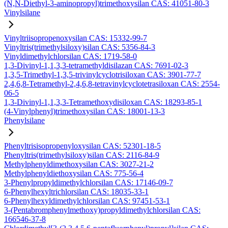
(N,N-Diethyl-3-aminopropyl)trimethoxysilan CAS: 41051-80-3
Vinylsilane
Vinyltriisopropenoxysilan CAS: 15332-99-7
Vinyltris(trimethylsiloxy)silan CAS: 5356-84-3
Vinyldimethylchlorsilan CAS: 1719-58-0
1,3-Divinyl-1,1,3,3-tetramethyldisilazan CAS: 7691-02-3
1,3,5-Trimethyl-1,3,5-trivinylcyclotrisiloxan CAS: 3901-77-7
2,4,6,8-Tetramethyl-2,4,6,8-tetravinylcyclotetrasiloxan CAS: 2554-
06-5
1,3-Divinyl-1,1,3,3-Tetramethoxydisiloxan CAS: 18293-85-1
(4-Vinylphenyl)trimethoxysilan CAS: 18001-13-3
Phenylsilane
Phenyltrisisopropenyloxysilan CAS: 52301-18-5
Phenyltris(trimethylsiloxy)silan CAS: 2116-84-9
Methylphenyldimethoxysilan CAS: 3027-21-2
Methylphenyldiethoxysilan CAS: 775-56-4
3-Phenylpropyldimethylchlorsilan CAS: 17146-09-7
6-Phenylhexyltrichlorsilan CAS: 18035-33-1
6-Phenylhexyldimethylchlorsilan CAS: 97451-53-1
3-(Pentabromphenylmethoxy)propyldimethylchlorsilan CAS:
166546-37-8