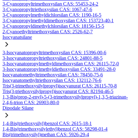
3-Cyanopropyltrimethoxysilan CAS: 55453-24-2
3-Cyanopropyltriethoxysilan CAS: 1067-47-6
3-Cyanopropylmethyldichlorsilan CAS: 1190-16-5
3-Cyanopropylmethyldimethoxysilan CAS: 153723-40-1
3-Cyanopropyldimethylchlorsilan CAS: 18156-15-5
2-Cyanoethyltrimethoxysilan CAS: 2526-62-7
Isocyanatsilane
3-Isocyanatopropyltrimethoxysilan CAS: 15396-00-6
3-Isocyanatopropyltriethoxysilan CAS: 24801-88-5
3-Isocyanatopropylmethyldimethoxysilan CAS: 26115-72-0
3-Isocyanatopropylmethyldiethoxysilan CAS: 33491-28-0
Isocyanatomethyltrimethoxysilan CAS: 78450-75-6
Isocyanatomethyltriethoxysilan CAS: 132112-76-6
Tris(3-trimethoxysilylpropyl)isocyanurat CAS: 26115-70-8
Tris(3-triethoxysilylpropyl)isocyanurat CAS: 82194-46-5
1,3-Bis(prop-2-enyl)-5-(3-trimethoxysilylpropyl)-1,3,5-triazinan-
2,4,6-trion CAS: 26903-80-0
Dipodale Silane
1,4-Bis(triethoxysilyl)benzol CAS: 2615-18-1
1,4-Bis(trimethoxysilylethyl)benzol CAS: 58298-01-4
Bis(trimethoxysilyl)methan CAS: 5926-29-4