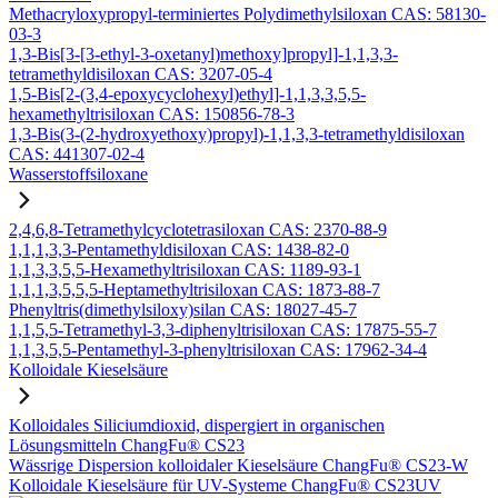
Methacryloxypropyl-terminiertes Polydimethylsiloxan CAS: 58130-
03-3
1,3-Bis[3-[3-ethyl-3-oxetanyl)methoxy]propyl]-1,1,3,3-
tetramethyldisiloxan CAS: 3207-05-4
1,5-Bis[2-(3,4-epoxycyclohexyl)ethyl]-1,1,3,3,5,5-
hexamethyltrisiloxan CAS: 150856-78-3
1,3-Bis(3-(2-hydroxyethoxy)propyl)-1,1,3,3-tetramethyldisiloxan
CAS: 441307-02-4
Wasserstoffsiloxane
2,4,6,8-Tetramethylcyclotetrasiloxan CAS: 2370-88-9
1,1,1,3,3-Pentamethyldisiloxan CAS: 1438-82-0
1,1,3,3,5,5-Hexamethyltrisiloxan CAS: 1189-93-1
1,1,1,3,5,5,5-Heptamethyltrisiloxan CAS: 1873-88-7
Phenyltris(dimethylsiloxy)silan CAS: 18027-45-7
1,1,5,5-Tetramethyl-3,3-diphenyltrisiloxan CAS: 17875-55-7
1,1,3,5,5-Pentamethyl-3-phenyltrisiloxan CAS: 17962-34-4
Kolloidale Kieselsäure
Kolloidales Siliciumdioxid, dispergiert in organischen
Lösungsmitteln ChangFu® CS23
Wässrige Dispersion kolloidaler Kieselsäure ChangFu® CS23-W
Kolloidale Kieselsäure für UV-Systeme ChangFu® CS23UV