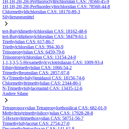
1H,1H,2H,2H-Perfluoroctyltrichlorsilan CAS: 78560-45-9
1H,1H,2H,2H-Perfluordecyltrichlorsilan CAS: 78560-44-8
Chlormethyldichlorsilan CAS: 18170-89-3
Silylierungsmittel
tert-Butyldimethylchlorsilan CAS: 18162-48-6
tert-Butyldiphenylchlorsilan CAS: 58479-61-1
Triethylsilan CAS: 617-86-7
Triethylchlorsilan CAS: 994-30-9
Triisopropylsilan CAS: 6459-79-6
Triisopropylchlorsilan CAS: 13154-24-0
1,1,3,3,5,5-Hexamethylcyclotrisilazan CAS: 1009-93-4
Ethinyltrimethylsilan CAS: 1066-54-2
Trimethylbromsilan CAS: 2857-97-8
N-(Trimethylsilyl)imidazol CAS: 18156-74-6
Chlormethyltrimethylsilan CAS: 2344-80-1
N-Trimethylsilylacetamid CAS: 13435-12-6
Andere Silane
Tetrapropoxysilan Tetrapropylorthosilicat CAS: 682-01-9
Methyltris(trimethylsiloxy)silan CAS: 17928-28-8
5-Hexenyltrimethoxysilan CAS: 58751-56-7
Trimethylsilylacetat CAS: 2754-27-0
Decamethyltetrasiloxan CAS: 141-62-8