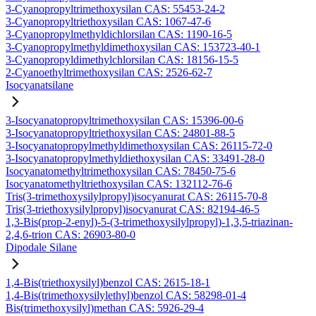
3-Cyanopropyltrimethoxysilan CAS: 55453-24-2
3-Cyanopropyltriethoxysilan CAS: 1067-47-6
3-Cyanopropylmethyldichlorsilan CAS: 1190-16-5
3-Cyanopropylmethyldimethoxysilan CAS: 153723-40-1
3-Cyanopropyldimethylchlorsilan CAS: 18156-15-5
2-Cyanoethyltrimethoxysilan CAS: 2526-62-7
Isocyanatsilane
3-Isocyanatopropyltrimethoxysilan CAS: 15396-00-6
3-Isocyanatopropyltriethoxysilan CAS: 24801-88-5
3-Isocyanatopropylmethyldimethoxysilan CAS: 26115-72-0
3-Isocyanatopropylmethyldiethoxysilan CAS: 33491-28-0
Isocyanatomethyltrimethoxysilan CAS: 78450-75-6
Isocyanatomethyltriethoxysilan CAS: 132112-76-6
Tris(3-trimethoxysilylpropyl)isocyanurat CAS: 26115-70-8
Tris(3-triethoxysilylpropyl)isocyanurat CAS: 82194-46-5
1,3-Bis(prop-2-enyl)-5-(3-trimethoxysilylpropyl)-1,3,5-triazinan-
2,4,6-trion CAS: 26903-80-0
Dipodale Silane
1,4-Bis(triethoxysilyl)benzol CAS: 2615-18-1
1,4-Bis(trimethoxysilylethyl)benzol CAS: 58298-01-4
Bis(trimethoxysilyl)methan CAS: 5926-29-4