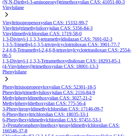
(N,N-Diethyl-3-aminopropyl)trimethoxysilan CAS: 41051-80-3
Vinylsilane
Vinyltriisopropenoxysilan CAS: 15332-99-7
Vinyltris(trimethylsiloxy)silan CAS: 5356-84-3
Vinyldimethylchlorsilan CAS: 1719-58-0
1,3-Divinyl-1,1,3,3-tetramethyldisilazan CAS: 7691-02-3
1,3,5-Trimethyl-1,3,5-trivinylcyclotrisiloxan CAS: 3901-77-7
2,4,6,8-Tetramethyl-2,4,6,8-tetravinylcyclotetrasiloxan CAS: 2554-
06-5
1,3-Divinyl-1,1,3,3-Tetramethoxydisiloxan CAS: 18293-85-1
(4-Vinylphenyl)trimethoxysilan CAS: 18001-13-3
Phenylsilane
Phenyltrisisopropenyloxysilan CAS: 52301-18-5
Phenyltris(trimethylsiloxy)silan CAS: 2116-84-9
Methylphenyldimethoxysilan CAS: 3027-21-2
Methylphenyldiethoxysilan CAS: 775-56-4
3-Phenylpropyldimethylchlorsilan CAS: 17146-09-7
6-Phenylhexyltrichlorsilan CAS: 18035-33-1
6-Phenylhexyldimethylchlorsilan CAS: 97451-53-1
3-(Pentabromphenylmethoxy)propyldimethylchlorsilan CAS:
166546-37-8