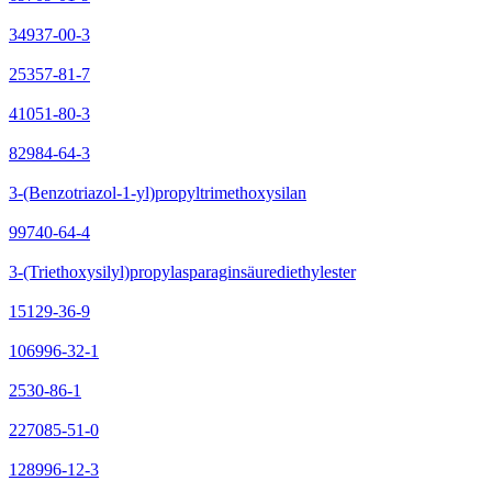
34937-00-3
25357-81-7
41051-80-3
82984-64-3
3-(Benzotriazol-1-yl)propyltrimethoxysilan
99740-64-4
3-(Triethoxysilyl)propylasparaginsäurediethylester
15129-36-9
106996-32-1
2530-86-1
227085-51-0
128996-12-3