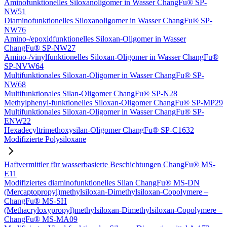
Aminofunktionelles Siloxanoligomer in Wasser ChangFu® SP-
NW51
Diaminofunktionelles Siloxanoligomer in Wasser ChangFu® SP-
NW76
Amino-/epoxidfunktionelles Siloxan-Oligomer in Wasser
ChangFu® SP-NW27
Amino-/vinylfunktionelles Siloxan-Oligomer in Wasser ChangFu®
SP-NVW64
Multifunktionales Siloxan-Oligomer in Wasser ChangFu® SP-
NW68
Multifunktionales Silan-Oligomer ChangFu® SP-N28
Methylphenyl-funktionelles Siloxan-Oligomer ChangFu® SP-MP29
Multifunktionales Siloxan-Oligomer in Wasser ChangFu® SP-
ENW22
Hexadecyltrimethoxysilan-Oligomer ChangFu® SP-C1632
Modifizierte Polysiloxane
Haftvermittler für wasserbasierte Beschichtungen ChangFu® MS-
E11
Modifiziertes diaminofunktionelles Silan ChangFu® MS-DN
(Mercaptopropyl)methylsiloxan-Dimethylsiloxan-Copolymere –
ChangFu® MS-SH
(Methacryloxypropyl)methylsiloxan-Dimethylsiloxan-Copolymere –
ChangFu® MS-MA09