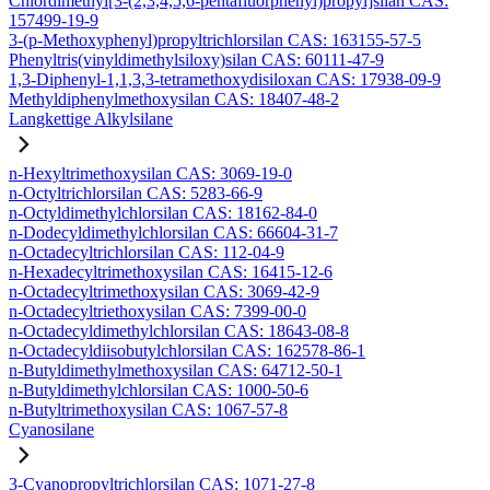
Chlordimethyl[3-(2,3,4,5,6-pentafluorphenyl)propyl]silan CAS:
157499-19-9
3-(p-Methoxyphenyl)propyltrichlorsilan CAS: 163155-57-5
Phenyltris(vinyldimethylsiloxy)silan CAS: 60111-47-9
1,3-Diphenyl-1,1,3,3-tetramethoxydisiloxan CAS: 17938-09-9
Methyldiphenylmethoxysilan CAS: 18407-48-2
Langkettige Alkylsilane
n-Hexyltrimethoxysilan CAS: 3069-19-0
n-Octyltrichlorsilan CAS: 5283-66-9
n-Octyldimethylchlorsilan CAS: 18162-84-0
n-Dodecyldimethylchlorsilan CAS: 66604-31-7
n-Octadecyltrichlorsilan CAS: 112-04-9
n-Hexadecyltrimethoxysilan CAS: 16415-12-6
n-Octadecyltrimethoxysilan CAS: 3069-42-9
n-Octadecyltriethoxysilan CAS: 7399-00-0
n-Octadecyldimethylchlorsilan CAS: 18643-08-8
n-Octadecyldiisobutylchlorsilan CAS: 162578-86-1
n-Butyldimethylmethoxysilan CAS: 64712-50-1
n-Butyldimethylchlorsilan CAS: 1000-50-6
n-Butyltrimethoxysilan CAS: 1067-57-8
Cyanosilane
3-Cyanopropyltrichlorsilan CAS: 1071-27-8