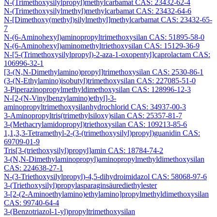
N-(Trimethoxysilylpropyl)methylcarbamat CAS: 23432-62-4
N-(Trimethoxysilylmethyl)methylcarbamat CAS: 23432-64-6
N-[Dimethoxy(methyl)silylmethyl]methylcarbamat CAS: 23432-65-
7
N-(6-Aminohexyl)aminopropyltrimethoxysilan CAS: 51895-58-0
N-(6-Aminohexyl)aminomethyltriethoxysilan CAS: 15129-36-9
N-[5-(Trimethoxysilylpropyl)-2-aza-1-oxopentyl]caprolactam CAS:
106996-32-1
[3-(N,N-Dimethylamino)propyl]trimethoxysilan CAS: 2530-86-1
(3-(N-Ethylamino)isobutyl)trimethoxysilan CAS: 227085-51-0
3-Piperazinopropylmethyldimethoxysilan CAS: 128996-12-3
N-[2-(N-Vinylbenzylamino)ethyl]-3-
aminopropyltrimethoxysilanhydrochlorid CAS: 34937-00-3
3-Aminopropyltris(trimethylsiloxy)silan CAS: 25357-81-7
3-(Methacrylamidopropyl)triethoxysilan CAS: 109213-85-6
1,1,3,3-Tetramethyl-2-(3-(trimethoxysilyl)propyl)guanidin CAS:
69709-01-9
Tris[3-(triethoxysilyl)propyl]amin CAS: 18784-74-2
3-(N,N-Dimethylaminopropyl)aminopropylmethyldimethoxysilan
CAS: 224638-27-1
N-(3-Triethoxysilylpropyl)-4,5-dihydroimidazol CAS: 58068-97-6
3-(Triethoxysilyl)propylasparaginsäurediethylester
3-[2-(2-Aminoethylamino)ethylamino]propylmethyldimethoxysilan
CAS: 99740-64-4
3-(Benzotriazol-1-yl)propyltrimethoxysilan