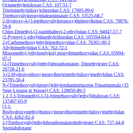
Octamethyltrisiloxan CAS: 107-51-7
Tris(trimethylsiloxy)chlorsilan CAS: 17905-99-6
Triethoxysilylpropylmaleaminsäure CAS: 33525-68-7
2-Hydroxy-4-(3-triethoxysilylpropoxy)diphenylketon CAS: 79876-
59-8
Chlor-Dimethyl-(2-naphthalinyl-2-ethyl)silan CAS: 94847-57-7
(2-Pyrenyl-1-ethyl)dimethylchlorsilan CAS: 105594-64-6
2-(Carbomethoxy)ethyltrimethoxysilan CAS: 76301-00-3
Allyltrimethylsilan CAS: 762-72-1
Monomethyl (ethylenglykol) propyltrimethoxysilan CAS: 65994-
07-2
(2-(Trimethoxysilyl)ethyl)phosphonsäure, Dimethylester CAS:
20728-21-6
3-(2-Hydroxyethoxy)propylbis(trimethylsiloxy)methylsilan CAS:
23785-50-4
N-(Trimethoxysilylpropyl)ethylendiamintriacetat-Trinatriumsalz (35
%ige Lösung in Wasser) CAS: 128850-89-5
1,1,3,3-Tetramethyl-1-[2-(trimethoxysilyl)ethyl]disiloxan CAS:
137407-65-9
[3,3-
Bis(hydroxymethyl)butoxy]propylbis(trimethylsiloxy)methylsilan
CAS: 4262-92-4
2-(Triethoxysilyl)ethylphosphonsäurediethylester CAS: 757-44-8
Spezialsiloxane