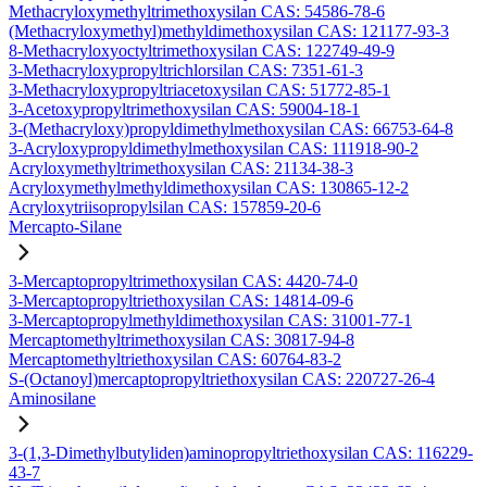
Methacryloxymethyltrimethoxysilan CAS: 54586-78-6
(Methacryloxymethyl)methyldimethoxysilan CAS: 121177-93-3
8-Methacryloxyoctyltrimethoxysilan CAS: 122749-49-9
3-Methacryloxypropyltrichlorsilan CAS: 7351-61-3
3-Methacryloxypropyltriacetoxysilan CAS: 51772-85-1
3-Acetoxypropyltrimethoxysilan CAS: 59004-18-1
3-(Methacryloxy)propyldimethylmethoxysilan CAS: 66753-64-8
3-Acryloxypropyldimethylmethoxysilan CAS: 111918-90-2
Acryloxymethyltrimethoxysilan CAS: 21134-38-3
Acryloxymethylmethyldimethoxysilan CAS: 130865-12-2
Acryloxytriisopropylsilan CAS: 157859-20-6
Mercapto-Silane
3-Mercaptopropyltrimethoxysilan CAS: 4420-74-0
3-Mercaptopropyltriethoxysilan CAS: 14814-09-6
3-Mercaptopropylmethyldimethoxysilan CAS: 31001-77-1
Mercaptomethyltrimethoxysilan CAS: 30817-94-8
Mercaptomethyltriethoxysilan CAS: 60764-83-2
S-(Octanoyl)mercaptopropyltriethoxysilan CAS: 220727-26-4
Aminosilane
3-(1,3-Dimethylbutyliden)aminopropyltriethoxysilan CAS: 116229-
43-7