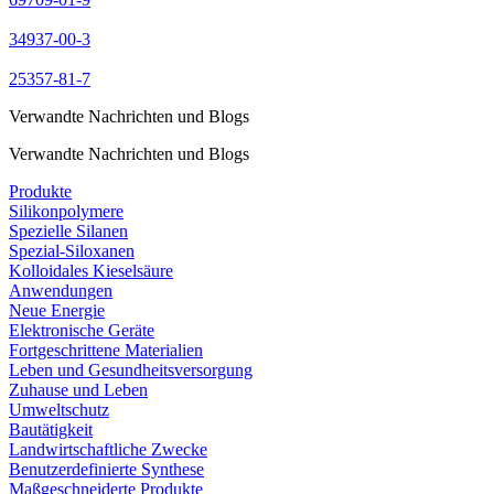
34937-00-3
25357-81-7
Verwandte Nachrichten und Blogs
Verwandte Nachrichten und Blogs
Produkte
Silikonpolymere
Spezielle Silanen
Spezial-Siloxanen
Kolloidales Kieselsäure
Anwendungen
Neue Energie
Elektronische Geräte
Fortgeschrittene Materialien
Leben und Gesundheitsversorgung
Zuhause und Leben
Umweltschutz
Bautätigkeit
Landwirtschaftliche Zwecke
Benutzerdefinierte Synthese
Maßgeschneiderte Produkte