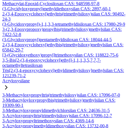
Methacrylat-Epoxid-Cyclosiloxan CAS: 948598-97-8
(3-Glycidyloxypropyl)methyldiethoxysilan CAS: 2897-60-1
2-(3,4-Epoxycyclohexyl)ethyltris(trimethylsiloxy)silan CAS: 90492-
24-3
(3-Glycidoxypropyl)-1,1,3,3-tetramethyldisiloxan CAS: 17980-29-9
3-(2,3-Epoxypropoxy)propylbis(trimethylsiloxy)methylsilan CAS:
7422-52-8
(3-Glycidoxypropyl)pentamethyldisiloxan CAS: 18044-44-5
2-(3,4-Epoxycyclohexyl)ethylbis(trimethylsiloxy)methylsilan CAS:
65842-29-7
[3-(Glycidoxyethoxy)propyl]trimethoxysilan CAS: 118822-75-6
3,5-Bis[2-(3,4-epoxycyclohexyl)ethyl]-1,1,1,3,5,7,7,7-
octamethyltetrasiloxan
Tris[2-(3,4-epoxycyclohexyl)ethyldimethylsiloxy]methylsilan CAS:
121239-71-2
Acryloxysilane
3-Methacryloxypropyltris(trimethylsiloxy)silan CAS: 17096-07-0
3-Methacryloyloxypropylbis(trimethylsiloxy)methylsilan CAS:
19309-90-1
3-Methacryloxypropyldimethylchlorsilan CAS: 24636-31-5
3-Acryloxypropyltris(trimethylsiloxy)silan CAS: 17096-12-7
3-Acryloxypropyltrimethoxysilan CAS: 4369-14-6
3-Acryloxypropylmethyldimethoxysilan CAS: 13732-00-8