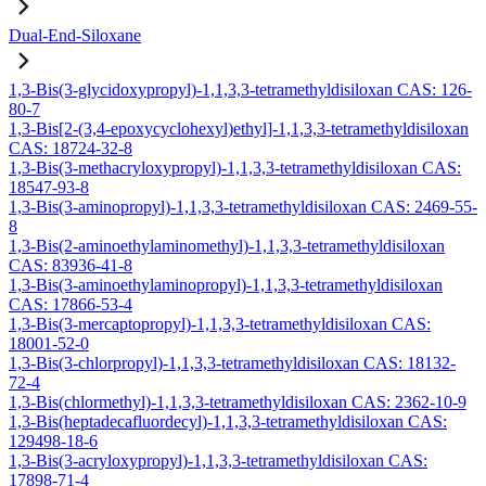
Dual-End-Siloxane
1,3-Bis(3-glycidoxypropyl)-1,1,3,3-tetramethyldisiloxan CAS: 126-
80-7
1,3-Bis[2-(3,4-epoxycyclohexyl)ethyl]-1,1,3,3-tetramethyldisiloxan
CAS: 18724-32-8
1,3-Bis(3-methacryloxypropyl)-1,1,3,3-tetramethyldisiloxan CAS:
18547-93-8
1,3-Bis(3-aminopropyl)-1,1,3,3-tetramethyldisiloxan CAS: 2469-55-
8
1,3-Bis(2-aminoethylaminomethyl)-1,1,3,3-tetramethyldisiloxan
CAS: 83936-41-8
1,3-Bis(3-aminoethylaminopropyl)-1,1,3,3-tetramethyldisiloxan
CAS: 17866-53-4
1,3-Bis(3-mercaptopropyl)-1,1,3,3-tetramethyldisiloxan CAS:
18001-52-0
1,3-Bis(3-chlorpropyl)-1,1,3,3-tetramethyldisiloxan CAS: 18132-
72-4
1,3-Bis(chlormethyl)-1,1,3,3-tetramethyldisiloxan CAS: 2362-10-9
1,3-Bis(heptadecafluordecyl)-1,1,3,3-tetramethyldisiloxan CAS:
129498-18-6
1,3-Bis(3-acryloxypropyl)-1,1,3,3-tetramethyldisiloxan CAS:
17898-71-4