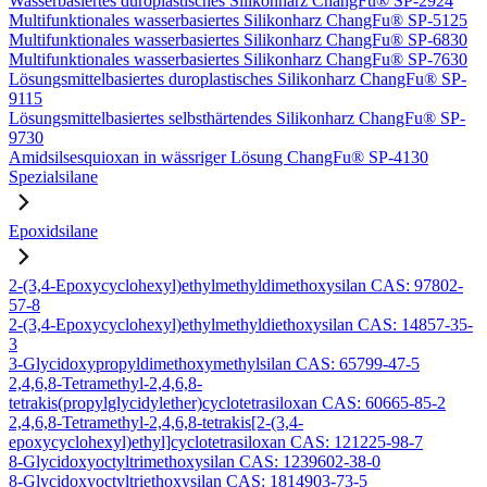
Wasserbasiertes duroplastisches Silikonharz ChangFu® SP-2924
Multifunktionales wasserbasiertes Silikonharz ChangFu® SP-5125
Multifunktionales wasserbasiertes Silikonharz ChangFu® SP-6830
Multifunktionales wasserbasiertes Silikonharz ChangFu® SP-7630
Lösungsmittelbasiertes duroplastisches Silikonharz ChangFu® SP-
9115
Lösungsmittelbasiertes selbsthärtendes Silikonharz ChangFu® SP-
9730
Amidsilsesquioxan in wässriger Lösung ChangFu® SP-4130
Spezialsilane
Epoxidsilane
2-(3,4-Epoxycyclohexyl)ethylmethyldimethoxysilan CAS: 97802-
57-8
2-(3,4-Epoxycyclohexyl)ethylmethyldiethoxysilan CAS: 14857-35-
3
3-Glycidoxypropyldimethoxymethylsilan CAS: 65799-47-5
2,4,6,8-Tetramethyl-2,4,6,8-
tetrakis(propylglycidylether)cyclotetrasiloxan CAS: 60665-85-2
2,4,6,8-Tetramethyl-2,4,6,8-tetrakis[2-(3,4-
epoxycyclohexyl)ethyl]cyclotetrasiloxan CAS: 121225-98-7
8-Glycidoxyoctyltrimethoxysilan CAS: 1239602-38-0
8-Glycidoxyoctyltriethoxysilan CAS: 1814903-73-5