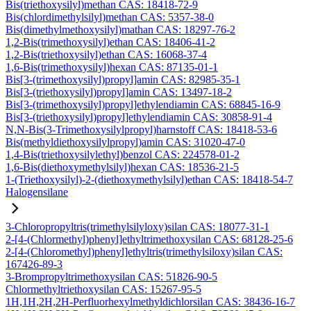
Bis(triethoxysilyl)methan CAS: 18418-72-9
Bis(chlordimethylsilyl)methan CAS: 5357-38-0
Bis(dimethylmethoxysilyl)mathan CAS: 18297-76-2
1,2-Bis(trimethoxysilyl)ethan CAS: 18406-41-2
1,2-Bis(triethoxysilyl)ethan CAS: 16068-37-4
1,6-Bis(trimethoxysilyl)hexan CAS: 87135-01-1
Bis[3-(trimethoxysilyl)propyl]amin CAS: 82985-35-1
Bis[3-(triethoxysilyl)propyl]amin CAS: 13497-18-2
Bis[3-(trimethoxysilyl)propyl]ethylendiamin CAS: 68845-16-9
Bis[3-(triethoxysilyl)propyl]ethylendiamin CAS: 30858-91-4
N,N-Bis(3-Trimethoxysilylpropyl)harnstoff CAS: 18418-53-6
Bis(methyldiethoxysilylpropyl)amin CAS: 31020-47-0
1,4-Bis(triethoxysilylethyl)benzol CAS: 224578-01-2
1,6-Bis(diethoxymethylsilyl)hexan CAS: 18536-21-5
1-(Triethoxysilyl)-2-(diethoxymethylsilyl)ethan CAS: 18418-54-7
Halogensilane
3-Chloropropyltris(trimethylsilyloxy)silan CAS: 18077-31-1
2-[4-(Chlormethyl)phenyl]ethyltrimethoxysilan CAS: 68128-25-6
2-[4-(Chloromethyl)phenyl]ethyltris(trimethylsiloxy)silan CAS:
167426-89-3
3-Brompropyltrimethoxysilan CAS: 51826-90-5
Chlormethyltriethoxysilan CAS: 15267-95-5
1H,1H,2H,2H-Perfluorhexylmethyldichlorsilan CAS: 38436-16-7