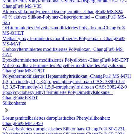
Modifiziertes Vinyl-funktionales Siloxan-Dispergiermittel A-172 -
ChangFu® MS-V35
Aktives silikonpolymeres Dispergiermittel -ChangFu® MS-S24
40 % aktives Silikon-Polymer-Dispergiermittel – ChangFu® MS-
S25
OH-terminiertes Polyether-modifiziertes Polysiloxan -ChangFu®
MS-OHET
Methacryloxy-terminiertes modifiziertes Polysiloxan -ChangFu®
MS-MAT
Carboxylterminiertes modifiziertes Polysiloxan -ChangFu® MS-
CAT
Epoxidterminiertes modifiziertes Polysiloxan -ChangFu® MS-EPT
Mit Epoxidharz terminiertes Polyether-modifiziertes Polysiloxan -
ChangFu® MS-EPET
Polyethermodifiziertes Heptamethyltrisiloxan -ChangFu® MS-M7H
1,3,5-Trimethyl-1,1,3,5,5-pentaphenyltrisiloxan CAS: 3390-61-2
1,3,3,5-Tetramethyl-1,1,5,5-tetraphenyltrisiloxan CAS: 3982-82-9
Epoxycyclohexylethyl-terminierte PolyDimethylsiloxane –
ChangFu® EXDT
Silikonharze
Lösungsmittelbasiertes duroplastisches Phenylsilikonharz
ChangFu® MP-2950
Wasserbasiertes duroplastisches Silikonharz ChangFu® SP-2231