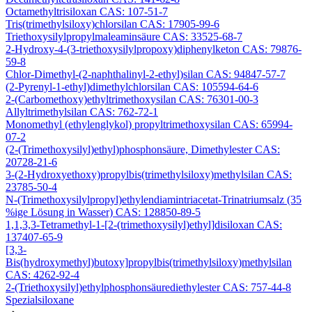
Octamethyltrisiloxan CAS: 107-51-7
Tris(trimethylsiloxy)chlorsilan CAS: 17905-99-6
Triethoxysilylpropylmaleaminsäure CAS: 33525-68-7
2-Hydroxy-4-(3-triethoxysilylpropoxy)diphenylketon CAS: 79876-
59-8
Chlor-Dimethyl-(2-naphthalinyl-2-ethyl)silan CAS: 94847-57-7
(2-Pyrenyl-1-ethyl)dimethylchlorsilan CAS: 105594-64-6
2-(Carbomethoxy)ethyltrimethoxysilan CAS: 76301-00-3
Allyltrimethylsilan CAS: 762-72-1
Monomethyl (ethylenglykol) propyltrimethoxysilan CAS: 65994-
07-2
(2-(Trimethoxysilyl)ethyl)phosphonsäure, Dimethylester CAS:
20728-21-6
3-(2-Hydroxyethoxy)propylbis(trimethylsiloxy)methylsilan CAS:
23785-50-4
N-(Trimethoxysilylpropyl)ethylendiamintriacetat-Trinatriumsalz (35
%ige Lösung in Wasser) CAS: 128850-89-5
1,1,3,3-Tetramethyl-1-[2-(trimethoxysilyl)ethyl]disiloxan CAS:
137407-65-9
[3,3-
Bis(hydroxymethyl)butoxy]propylbis(trimethylsiloxy)methylsilan
CAS: 4262-92-4
2-(Triethoxysilyl)ethylphosphonsäurediethylester CAS: 757-44-8
Spezialsiloxane