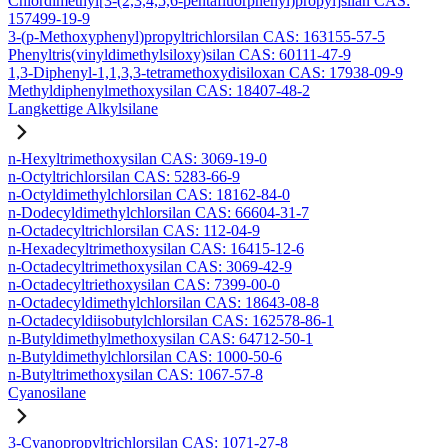
Chlordimethyl[3-(2,3,4,5,6-pentafluorphenyl)propyl]silan CAS:
157499-19-9
3-(p-Methoxyphenyl)propyltrichlorsilan CAS: 163155-57-5
Phenyltris(vinyldimethylsiloxy)silan CAS: 60111-47-9
1,3-Diphenyl-1,1,3,3-tetramethoxydisiloxan CAS: 17938-09-9
Methyldiphenylmethoxysilan CAS: 18407-48-2
Langkettige Alkylsilane
n-Hexyltrimethoxysilan CAS: 3069-19-0
n-Octyltrichlorsilan CAS: 5283-66-9
n-Octyldimethylchlorsilan CAS: 18162-84-0
n-Dodecyldimethylchlorsilan CAS: 66604-31-7
n-Octadecyltrichlorsilan CAS: 112-04-9
n-Hexadecyltrimethoxysilan CAS: 16415-12-6
n-Octadecyltrimethoxysilan CAS: 3069-42-9
n-Octadecyltriethoxysilan CAS: 7399-00-0
n-Octadecyldimethylchlorsilan CAS: 18643-08-8
n-Octadecyldiisobutylchlorsilan CAS: 162578-86-1
n-Butyldimethylmethoxysilan CAS: 64712-50-1
n-Butyldimethylchlorsilan CAS: 1000-50-6
n-Butyltrimethoxysilan CAS: 1067-57-8
Cyanosilane
3-Cyanopropyltrichlorsilan CAS: 1071-27-8