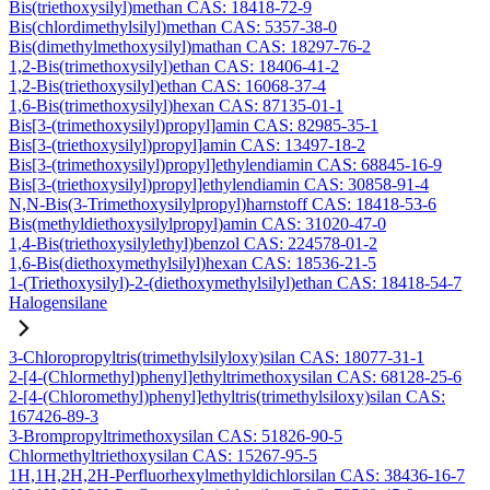
Bis(triethoxysilyl)methan CAS: 18418-72-9
Bis(chlordimethylsilyl)methan CAS: 5357-38-0
Bis(dimethylmethoxysilyl)mathan CAS: 18297-76-2
1,2-Bis(trimethoxysilyl)ethan CAS: 18406-41-2
1,2-Bis(triethoxysilyl)ethan CAS: 16068-37-4
1,6-Bis(trimethoxysilyl)hexan CAS: 87135-01-1
Bis[3-(trimethoxysilyl)propyl]amin CAS: 82985-35-1
Bis[3-(triethoxysilyl)propyl]amin CAS: 13497-18-2
Bis[3-(trimethoxysilyl)propyl]ethylendiamin CAS: 68845-16-9
Bis[3-(triethoxysilyl)propyl]ethylendiamin CAS: 30858-91-4
N,N-Bis(3-Trimethoxysilylpropyl)harnstoff CAS: 18418-53-6
Bis(methyldiethoxysilylpropyl)amin CAS: 31020-47-0
1,4-Bis(triethoxysilylethyl)benzol CAS: 224578-01-2
1,6-Bis(diethoxymethylsilyl)hexan CAS: 18536-21-5
1-(Triethoxysilyl)-2-(diethoxymethylsilyl)ethan CAS: 18418-54-7
Halogensilane
3-Chloropropyltris(trimethylsilyloxy)silan CAS: 18077-31-1
2-[4-(Chlormethyl)phenyl]ethyltrimethoxysilan CAS: 68128-25-6
2-[4-(Chloromethyl)phenyl]ethyltris(trimethylsiloxy)silan CAS:
167426-89-3
3-Brompropyltrimethoxysilan CAS: 51826-90-5
Chlormethyltriethoxysilan CAS: 15267-95-5
1H,1H,2H,2H-Perfluorhexylmethyldichlorsilan CAS: 38436-16-7