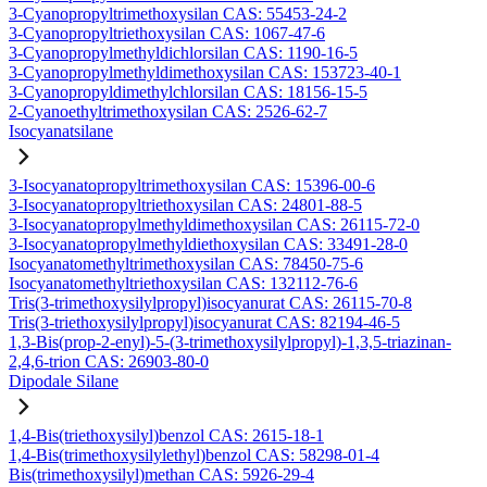
3-Cyanopropyltrimethoxysilan CAS: 55453-24-2
3-Cyanopropyltriethoxysilan CAS: 1067-47-6
3-Cyanopropylmethyldichlorsilan CAS: 1190-16-5
3-Cyanopropylmethyldimethoxysilan CAS: 153723-40-1
3-Cyanopropyldimethylchlorsilan CAS: 18156-15-5
2-Cyanoethyltrimethoxysilan CAS: 2526-62-7
Isocyanatsilane
3-Isocyanatopropyltrimethoxysilan CAS: 15396-00-6
3-Isocyanatopropyltriethoxysilan CAS: 24801-88-5
3-Isocyanatopropylmethyldimethoxysilan CAS: 26115-72-0
3-Isocyanatopropylmethyldiethoxysilan CAS: 33491-28-0
Isocyanatomethyltrimethoxysilan CAS: 78450-75-6
Isocyanatomethyltriethoxysilan CAS: 132112-76-6
Tris(3-trimethoxysilylpropyl)isocyanurat CAS: 26115-70-8
Tris(3-triethoxysilylpropyl)isocyanurat CAS: 82194-46-5
1,3-Bis(prop-2-enyl)-5-(3-trimethoxysilylpropyl)-1,3,5-triazinan-
2,4,6-trion CAS: 26903-80-0
Dipodale Silane
1,4-Bis(triethoxysilyl)benzol CAS: 2615-18-1
1,4-Bis(trimethoxysilylethyl)benzol CAS: 58298-01-4
Bis(trimethoxysilyl)methan CAS: 5926-29-4