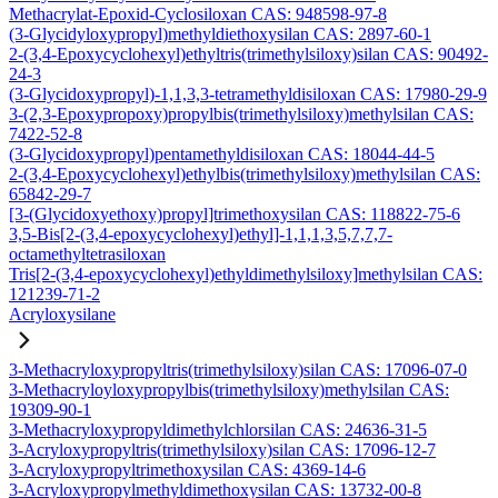
Methacrylat-Epoxid-Cyclosiloxan CAS: 948598-97-8
(3-Glycidyloxypropyl)methyldiethoxysilan CAS: 2897-60-1
2-(3,4-Epoxycyclohexyl)ethyltris(trimethylsiloxy)silan CAS: 90492-
24-3
(3-Glycidoxypropyl)-1,1,3,3-tetramethyldisiloxan CAS: 17980-29-9
3-(2,3-Epoxypropoxy)propylbis(trimethylsiloxy)methylsilan CAS:
7422-52-8
(3-Glycidoxypropyl)pentamethyldisiloxan CAS: 18044-44-5
2-(3,4-Epoxycyclohexyl)ethylbis(trimethylsiloxy)methylsilan CAS:
65842-29-7
[3-(Glycidoxyethoxy)propyl]trimethoxysilan CAS: 118822-75-6
3,5-Bis[2-(3,4-epoxycyclohexyl)ethyl]-1,1,1,3,5,7,7,7-
octamethyltetrasiloxan
Tris[2-(3,4-epoxycyclohexyl)ethyldimethylsiloxy]methylsilan CAS:
121239-71-2
Acryloxysilane
3-Methacryloxypropyltris(trimethylsiloxy)silan CAS: 17096-07-0
3-Methacryloyloxypropylbis(trimethylsiloxy)methylsilan CAS:
19309-90-1
3-Methacryloxypropyldimethylchlorsilan CAS: 24636-31-5
3-Acryloxypropyltris(trimethylsiloxy)silan CAS: 17096-12-7
3-Acryloxypropyltrimethoxysilan CAS: 4369-14-6
3-Acryloxypropylmethyldimethoxysilan CAS: 13732-00-8