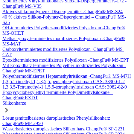
Modifiziertes Vinyl-funktionales Siloxan-Dispergiermittel A-172 -
ChangFu® MS-V35
Aktives silikonpolymeres Dispergiermittel -ChangFu® MS-S24
40 % aktives Silikon-Polymer-Dispergiermittel – ChangFu® MS-
S25
OH-terminiertes Polyether-modifiziertes Polysiloxan -ChangFu®
MS-OHET
Methacryloxy-terminiertes modifiziertes Polysiloxan -ChangFu®
MS-MAT
Carboxylterminiertes modifiziertes Polysiloxan -ChangFu® MS-
CAT
Epoxidterminiertes modifiziertes Polysiloxan -ChangFu® MS-EPT
Mit Epoxidharz terminiertes Polyether-modifiziertes Polysiloxan -
ChangFu® MS-EPET
Polyethermodifiziertes Heptamethyltrisiloxan -ChangFu® MS-M7H
1,3,5-Trimethyl-1,1,3,5,5-pentaphenyltrisiloxan CAS: 3390-61-2
1,3,3,5-Tetramethyl-1,1,5,5-tetraphenyltrisiloxan CAS: 3982-82-9
Epoxycyclohexylethyl-terminierte PolyDimethylsiloxane –
ChangFu® EXDT
Silikonharze
Lösungsmittelbasiertes duroplastisches Phenylsilikonharz
ChangFu® MP-2950
Wasserbasiertes duroplastisches Silikonharz ChangFu® SP-2231