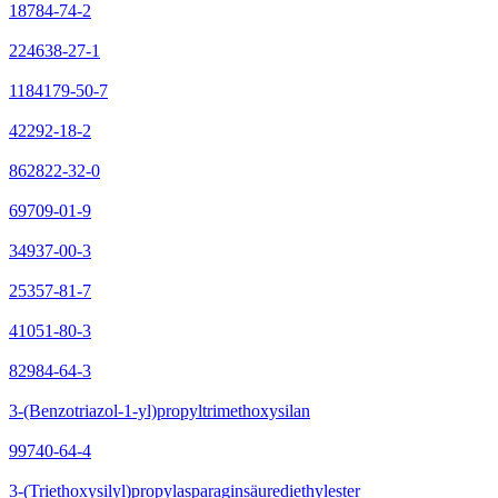
18784-74-2
224638-27-1
1184179-50-7
42292-18-2
862822-32-0
69709-01-9
34937-00-3
25357-81-7
41051-80-3
82984-64-3
3-(Benzotriazol-1-yl)propyltrimethoxysilan
99740-64-4
3-(Triethoxysilyl)propylasparaginsäurediethylester