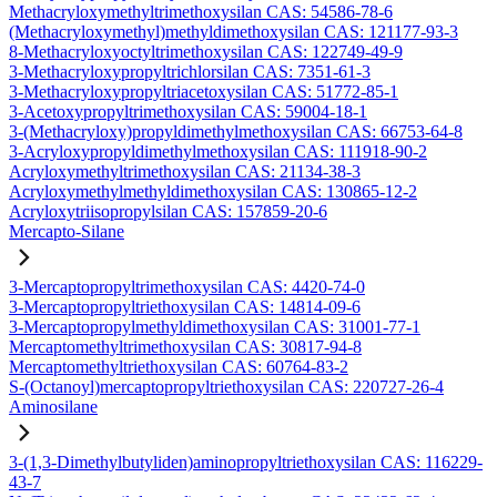
Methacryloxymethyltrimethoxysilan CAS: 54586-78-6
(Methacryloxymethyl)methyldimethoxysilan CAS: 121177-93-3
8-Methacryloxyoctyltrimethoxysilan CAS: 122749-49-9
3-Methacryloxypropyltrichlorsilan CAS: 7351-61-3
3-Methacryloxypropyltriacetoxysilan CAS: 51772-85-1
3-Acetoxypropyltrimethoxysilan CAS: 59004-18-1
3-(Methacryloxy)propyldimethylmethoxysilan CAS: 66753-64-8
3-Acryloxypropyldimethylmethoxysilan CAS: 111918-90-2
Acryloxymethyltrimethoxysilan CAS: 21134-38-3
Acryloxymethylmethyldimethoxysilan CAS: 130865-12-2
Acryloxytriisopropylsilan CAS: 157859-20-6
Mercapto-Silane
3-Mercaptopropyltrimethoxysilan CAS: 4420-74-0
3-Mercaptopropyltriethoxysilan CAS: 14814-09-6
3-Mercaptopropylmethyldimethoxysilan CAS: 31001-77-1
Mercaptomethyltrimethoxysilan CAS: 30817-94-8
Mercaptomethyltriethoxysilan CAS: 60764-83-2
S-(Octanoyl)mercaptopropyltriethoxysilan CAS: 220727-26-4
Aminosilane
3-(1,3-Dimethylbutyliden)aminopropyltriethoxysilan CAS: 116229-
43-7