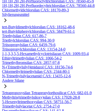
1H,1H,2H,2H-Perfluoroctyltrichlorsilan CAS: 78560-45-9
1H,1H,2H,2H-Perfluordecyltrichlorsilan CAS: 78560-44-8
Chlormethyldichlorsilan CAS: 18170-89-3
Silylierungsmittel
tert-Butyldimethylchlorsilan CAS: 18162-48-6
tert-Butyldiphenylchlorsilan CAS: 58479-61-1
Triethylsilan CAS: 617-86-7
Triethylchlorsilan CAS: 994-30-9
Triisopropylsilan CAS: 6459-79-6
Triisopropylchlorsilan CAS: 13154-24-0
1,1,3,3,5,5-Hexamethylcyclotrisilazan CAS: 1009-93-4
Ethinyltrimethylsilan CAS: 1066-54-2
Trimethylbromsilan CAS: 2857-97-8
N-(Trimethylsilyl)imidazol CAS: 18156-74-6
Chlormethyltrimethylsilan CAS: 2344-80-1
N-Trimethylsilylacetamid CAS: 13435-12-6
Andere Silane
Tetrapropoxysilan Tetrapropylorthosilicat CAS: 682-01-9
Methyltris(trimethylsiloxy)silan CAS: 17928-28-8
5-Hexenyltrimethoxysilan CAS: 58751-56-7
Trimethylsilylacetat CAS: 2754-27-0
Decamethyltetrasiloxan CAS: 141-62-8