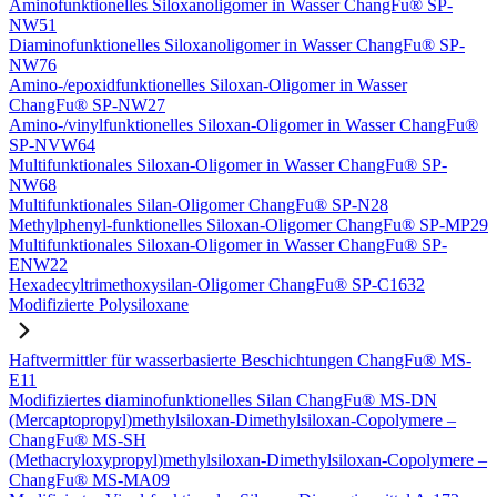
Aminofunktionelles Siloxanoligomer in Wasser ChangFu® SP-
NW51
Diaminofunktionelles Siloxanoligomer in Wasser ChangFu® SP-
NW76
Amino-/epoxidfunktionelles Siloxan-Oligomer in Wasser
ChangFu® SP-NW27
Amino-/vinylfunktionelles Siloxan-Oligomer in Wasser ChangFu®
SP-NVW64
Multifunktionales Siloxan-Oligomer in Wasser ChangFu® SP-
NW68
Multifunktionales Silan-Oligomer ChangFu® SP-N28
Methylphenyl-funktionelles Siloxan-Oligomer ChangFu® SP-MP29
Multifunktionales Siloxan-Oligomer in Wasser ChangFu® SP-
ENW22
Hexadecyltrimethoxysilan-Oligomer ChangFu® SP-C1632
Modifizierte Polysiloxane
Haftvermittler für wasserbasierte Beschichtungen ChangFu® MS-
E11
Modifiziertes diaminofunktionelles Silan ChangFu® MS-DN
(Mercaptopropyl)methylsiloxan-Dimethylsiloxan-Copolymere –
ChangFu® MS-SH
(Methacryloxypropyl)methylsiloxan-Dimethylsiloxan-Copolymere –
ChangFu® MS-MA09