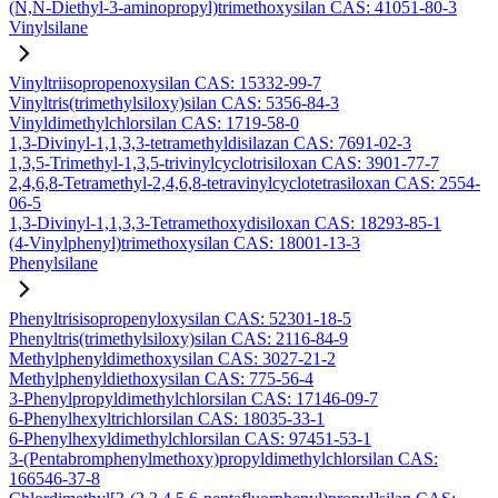
(N,N-Diethyl-3-aminopropyl)trimethoxysilan CAS: 41051-80-3
Vinylsilane
Vinyltriisopropenoxysilan CAS: 15332-99-7
Vinyltris(trimethylsiloxy)silan CAS: 5356-84-3
Vinyldimethylchlorsilan CAS: 1719-58-0
1,3-Divinyl-1,1,3,3-tetramethyldisilazan CAS: 7691-02-3
1,3,5-Trimethyl-1,3,5-trivinylcyclotrisiloxan CAS: 3901-77-7
2,4,6,8-Tetramethyl-2,4,6,8-tetravinylcyclotetrasiloxan CAS: 2554-
06-5
1,3-Divinyl-1,1,3,3-Tetramethoxydisiloxan CAS: 18293-85-1
(4-Vinylphenyl)trimethoxysilan CAS: 18001-13-3
Phenylsilane
Phenyltrisisopropenyloxysilan CAS: 52301-18-5
Phenyltris(trimethylsiloxy)silan CAS: 2116-84-9
Methylphenyldimethoxysilan CAS: 3027-21-2
Methylphenyldiethoxysilan CAS: 775-56-4
3-Phenylpropyldimethylchlorsilan CAS: 17146-09-7
6-Phenylhexyltrichlorsilan CAS: 18035-33-1
6-Phenylhexyldimethylchlorsilan CAS: 97451-53-1
3-(Pentabromphenylmethoxy)propyldimethylchlorsilan CAS:
166546-37-8