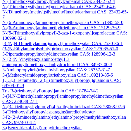
N-(Trimethoxysilylpropyl)methylcarbamat CAS: 23432-62-4
N-(Trimethoxysilylmethyl)methylcarbamat CAS: 23432-64-6
N-[Dimethoxy(methyl)silylmethyl]methylcarbamat CAS: 23432-65-
7
N-(6-Aminohexyl)aminopropyltrimethoxysilan CAS: 51895-58-0
N-(6-Aminohexyl)aminomethyltriethoxysilan CAS: 15129-36-9
N-[5-(Trimethoxysilylpropyl)-2-aza-1-oxopentyl]caprolactam CAS:
106996-32-1
[3-(N,N-Dimethylamino)propyl]trimethoxysilan CAS: 2530-86-1
(3-(N-Ethylamino)isobutyl)trimethoxysilan CAS: 227085-51-0
3-Piperazinopropylmethyldimethoxysilan CAS: 128996-12-3
N-[2-(N-Vinylbenzylamino)ethyl]-3-
aminopropyltrimethoxysilanhydrochlorid CAS: 34937-00-3
3-Aminopropyltris(trimethylsiloxy)silan CAS: 25357-81-7
3-(Methacrylamidopropyl)triethoxysilan CAS: 109213-85-6
1,1,3,3-Tetramethyl-2-(3-(trimethoxysilyl)propyl)guanidin CAS:
69709-01-9
Tris[3-(triethoxysilyl)propyl]amin CAS: 18784-74-2
3-(N,N-Dimethylaminopropyl)aminopropylmethyldimethoxysilan
CAS: 224638-27-1
N-(3-Triethoxysilylpropyl)-4,5-dihydroimidazol CAS: 58068-97-6
3-(Triethoxysilyl)propylasparaginsäurediethylester
3-[2-(2-Aminoethylamino)ethylamino]propylmethyldimethoxysilan
CAS: 99740-64-4
3-(Benzotriazol-1-yl)propyltrimethoxysilan