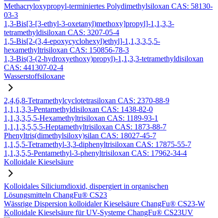
Methacryloxypropyl-terminiertes Polydimethylsiloxan CAS: 58130-
03-3
1,3-Bis[3-[3-ethyl-3-oxetanyl)methoxy]propyl]-1,1,3,3-
tetramethyldisiloxan CAS: 3207-05-4
1,5-Bis[2-(3,4-epoxycyclohexyl)ethyl]-1,1,3,3,5,5-
hexamethyltrisiloxan CAS: 150856-78-3
1,3-Bis(3-(2-hydroxyethoxy)propyl)-1,1,3,3-tetramethyldisiloxan
CAS: 441307-02-4
Wasserstoffsiloxane
2,4,6,8-Tetramethylcyclotetrasiloxan CAS: 2370-88-9
1,1,1,3,3-Pentamethyldisiloxan CAS: 1438-82-0
1,1,3,3,5,5-Hexamethyltrisiloxan CAS: 1189-93-1
1,1,1,3,5,5,5-Heptamethyltrisiloxan CAS: 1873-88-7
Phenyltris(dimethylsiloxy)silan CAS: 18027-45-7
1,1,5,5-Tetramethyl-3,3-diphenyltrisiloxan CAS: 17875-55-7
1,1,3,5,5-Pentamethyl-3-phenyltrisiloxan CAS: 17962-34-4
Kolloidale Kieselsäure
Kolloidales Siliciumdioxid, dispergiert in organischen
Lösungsmitteln ChangFu® CS23
Wässrige Dispersion kolloidaler Kieselsäure ChangFu® CS23-W
Kolloidale Kieselsäure für UV-Systeme ChangFu® CS23UV