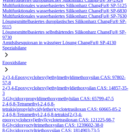
Wasserbasiertes duroplastisches Silikonharz ChangFu® SP-2924
Multifunktionales wasserbasiertes Silikonharz ChangFu® SP-5125
Multifunktionales wasserbasiertes Silikonharz ChangFu® SP-6830
Multifunktionales wasserbasiertes Silikonharz ChangFu® SP-7630
Lösungsmittelbasiertes duroplastisches Silikonharz ChangFu® SP-
9115
Lösungsmittelbasiertes selbsthärtendes Silikonharz ChangFu® SP-
9730
Amidsilsesquioxan in wässriger Lösung ChangFu® SP-4130
Spezialsilane
Epoxidsilane
2-(3,4-Epoxycyclohexyl)ethylmethyldimethoxysilan CAS: 97802-
57-8
2-(3,4-Epoxycyclohexyl)ethylmethyldiethoxysilan CAS: 14857-35-
3
3-Glycidoxypropyldimethoxymethylsilan CAS: 65799-47-5
2,4,6,8-Tetramethyl-2,4,6,8-
tetrakis(propylglycidylether)cyclotetrasiloxan CAS: 60665-85-2
2,4,6,8-Tetramethyl-2,4,6,8-tetrakis[2-(3,4-
epoxycyclohexyl)ethyl]cyclotetrasiloxan CAS: 121225-98-7
8-Glycidoxyoctyltrimethoxysilan CAS: 1239602-38-0
8-Glycidoxyoctyltriethoxysilan CAS: 1814903-73-5