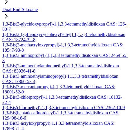
Dual-End-Siloxane
1,3-Bis(3-glycidoxypropyl)-1,1,3,3-tetramethyldisiloxan CAS: 126-
80-7
1,3-Bis[2-(3,4-epoxycyclohexyl)ethyl]-1,1,3,3-tetramethyldisiloxan
CAS: 18724-32-8
1,3-Bis(3-methacryloxypropyl)-1,1,3,3-tetramethyldisiloxan CAS:
18547-93-8
1,3-Bis(3-aminopropyl)-1,1,3,3-tetramethyldisiloxan CAS: 2469-55-
8
1,3-Bis(2-aminoethylaminomethyl)-1,1,3,3-tetramethyldisiloxan
CAS: 83936-41-8
1,3-Bis(3-aminoethylaminopropyl)-1,1,3,3-tetramethyldisiloxan
CAS: 17866-53-4
1,3-Bis(3-mercaptopropyl)-1,1,3,3-tetramethyldisiloxan CAS:
18001-52-0
1,3-Bis(3-chlorpropyl)-1,1,3,3-tetramethyldisiloxan CAS: 18132-
72-4
1,3-Bis(chlormethyl)-1,1,3,3-tetramethyldisiloxan CAS: 2362-10-9
1,3-Bis(heptadecafluordecyl)-1,1,3,3-tetramethyldisiloxan CAS:
129498-18-6
1,3-Bis(3-acryloxypropyl)-1,1,3,3-tetramethyldisiloxan CAS:
17898-71-4