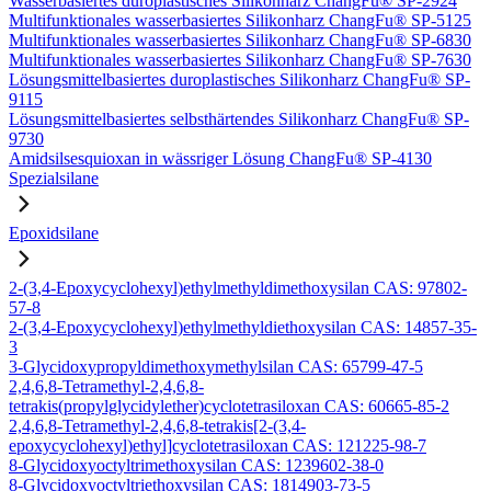
Wasserbasiertes duroplastisches Silikonharz ChangFu® SP-2924
Multifunktionales wasserbasiertes Silikonharz ChangFu® SP-5125
Multifunktionales wasserbasiertes Silikonharz ChangFu® SP-6830
Multifunktionales wasserbasiertes Silikonharz ChangFu® SP-7630
Lösungsmittelbasiertes duroplastisches Silikonharz ChangFu® SP-
9115
Lösungsmittelbasiertes selbsthärtendes Silikonharz ChangFu® SP-
9730
Amidsilsesquioxan in wässriger Lösung ChangFu® SP-4130
Spezialsilane
Epoxidsilane
2-(3,4-Epoxycyclohexyl)ethylmethyldimethoxysilan CAS: 97802-
57-8
2-(3,4-Epoxycyclohexyl)ethylmethyldiethoxysilan CAS: 14857-35-
3
3-Glycidoxypropyldimethoxymethylsilan CAS: 65799-47-5
2,4,6,8-Tetramethyl-2,4,6,8-
tetrakis(propylglycidylether)cyclotetrasiloxan CAS: 60665-85-2
2,4,6,8-Tetramethyl-2,4,6,8-tetrakis[2-(3,4-
epoxycyclohexyl)ethyl]cyclotetrasiloxan CAS: 121225-98-7
8-Glycidoxyoctyltrimethoxysilan CAS: 1239602-38-0
8-Glycidoxyoctyltriethoxysilan CAS: 1814903-73-5