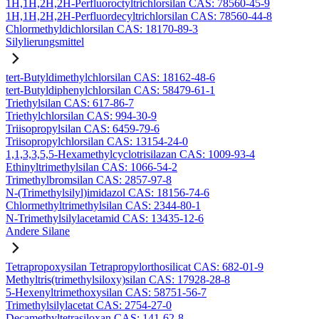
1H,1H,2H,2H-Perfluoroctyltrichlorsilan CAS: 78560-45-9
1H,1H,2H,2H-Perfluordecyltrichlorsilan CAS: 78560-44-8
Chlormethyldichlorsilan CAS: 18170-89-3
Silylierungsmittel
tert-Butyldimethylchlorsilan CAS: 18162-48-6
tert-Butyldiphenylchlorsilan CAS: 58479-61-1
Triethylsilan CAS: 617-86-7
Triethylchlorsilan CAS: 994-30-9
Triisopropylsilan CAS: 6459-79-6
Triisopropylchlorsilan CAS: 13154-24-0
1,1,3,3,5,5-Hexamethylcyclotrisilazan CAS: 1009-93-4
Ethinyltrimethylsilan CAS: 1066-54-2
Trimethylbromsilan CAS: 2857-97-8
N-(Trimethylsilyl)imidazol CAS: 18156-74-6
Chlormethyltrimethylsilan CAS: 2344-80-1
N-Trimethylsilylacetamid CAS: 13435-12-6
Andere Silane
Tetrapropoxysilan Tetrapropylorthosilicat CAS: 682-01-9
Methyltris(trimethylsiloxy)silan CAS: 17928-28-8
5-Hexenyltrimethoxysilan CAS: 58751-56-7
Trimethylsilylacetat CAS: 2754-27-0
Decamethyltetrasiloxan CAS: 141-62-8