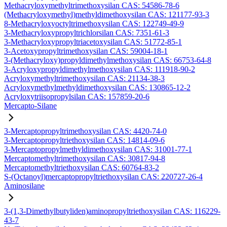
Methacryloxymethyltrimethoxysilan CAS: 54586-78-6
(Methacryloxymethyl)methyldimethoxysilan CAS: 121177-93-3
8-Methacryloxyoctyltrimethoxysilan CAS: 122749-49-9
3-Methacryloxypropyltrichlorsilan CAS: 7351-61-3
3-Methacryloxypropyltriacetoxysilan CAS: 51772-85-1
3-Acetoxypropyltrimethoxysilan CAS: 59004-18-1
3-(Methacryloxy)propyldimethylmethoxysilan CAS: 66753-64-8
3-Acryloxypropyldimethylmethoxysilan CAS: 111918-90-2
Acryloxymethyltrimethoxysilan CAS: 21134-38-3
Acryloxymethylmethyldimethoxysilan CAS: 130865-12-2
Acryloxytriisopropylsilan CAS: 157859-20-6
Mercapto-Silane
3-Mercaptopropyltrimethoxysilan CAS: 4420-74-0
3-Mercaptopropyltriethoxysilan CAS: 14814-09-6
3-Mercaptopropylmethyldimethoxysilan CAS: 31001-77-1
Mercaptomethyltrimethoxysilan CAS: 30817-94-8
Mercaptomethyltriethoxysilan CAS: 60764-83-2
S-(Octanoyl)mercaptopropyltriethoxysilan CAS: 220727-26-4
Aminosilane
3-(1,3-Dimethylbutyliden)aminopropyltriethoxysilan CAS: 116229-
43-7