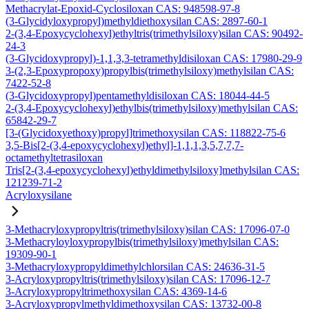
Methacrylat-Epoxid-Cyclosiloxan CAS: 948598-97-8
(3-Glycidyloxypropyl)methyldiethoxysilan CAS: 2897-60-1
2-(3,4-Epoxycyclohexyl)ethyltris(trimethylsiloxy)silan CAS: 90492-
24-3
(3-Glycidoxypropyl)-1,1,3,3-tetramethyldisiloxan CAS: 17980-29-9
3-(2,3-Epoxypropoxy)propylbis(trimethylsiloxy)methylsilan CAS:
7422-52-8
(3-Glycidoxypropyl)pentamethyldisiloxan CAS: 18044-44-5
2-(3,4-Epoxycyclohexyl)ethylbis(trimethylsiloxy)methylsilan CAS:
65842-29-7
[3-(Glycidoxyethoxy)propyl]trimethoxysilan CAS: 118822-75-6
3,5-Bis[2-(3,4-epoxycyclohexyl)ethyl]-1,1,1,3,5,7,7,7-
octamethyltetrasiloxan
Tris[2-(3,4-epoxycyclohexyl)ethyldimethylsiloxy]methylsilan CAS:
121239-71-2
Acryloxysilane
3-Methacryloxypropyltris(trimethylsiloxy)silan CAS: 17096-07-0
3-Methacryloyloxypropylbis(trimethylsiloxy)methylsilan CAS:
19309-90-1
3-Methacryloxypropyldimethylchlorsilan CAS: 24636-31-5
3-Acryloxypropyltris(trimethylsiloxy)silan CAS: 17096-12-7
3-Acryloxypropyltrimethoxysilan CAS: 4369-14-6
3-Acryloxypropylmethyldimethoxysilan CAS: 13732-00-8