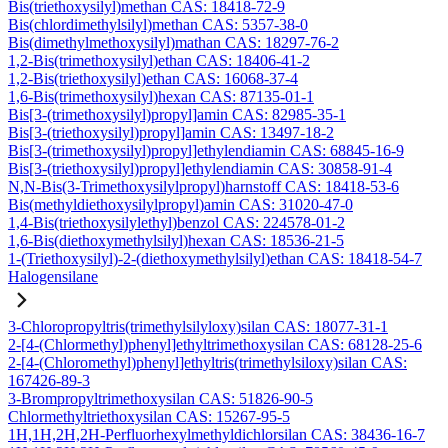
Bis(triethoxysilyl)methan CAS: 18418-72-9
Bis(chlordimethylsilyl)methan CAS: 5357-38-0
Bis(dimethylmethoxysilyl)mathan CAS: 18297-76-2
1,2-Bis(trimethoxysilyl)ethan CAS: 18406-41-2
1,2-Bis(triethoxysilyl)ethan CAS: 16068-37-4
1,6-Bis(trimethoxysilyl)hexan CAS: 87135-01-1
Bis[3-(trimethoxysilyl)propyl]amin CAS: 82985-35-1
Bis[3-(triethoxysilyl)propyl]amin CAS: 13497-18-2
Bis[3-(trimethoxysilyl)propyl]ethylendiamin CAS: 68845-16-9
Bis[3-(triethoxysilyl)propyl]ethylendiamin CAS: 30858-91-4
N,N-Bis(3-Trimethoxysilylpropyl)harnstoff CAS: 18418-53-6
Bis(methyldiethoxysilylpropyl)amin CAS: 31020-47-0
1,4-Bis(triethoxysilylethyl)benzol CAS: 224578-01-2
1,6-Bis(diethoxymethylsilyl)hexan CAS: 18536-21-5
1-(Triethoxysilyl)-2-(diethoxymethylsilyl)ethan CAS: 18418-54-7
Halogensilane
3-Chloropropyltris(trimethylsilyloxy)silan CAS: 18077-31-1
2-[4-(Chlormethyl)phenyl]ethyltrimethoxysilan CAS: 68128-25-6
2-[4-(Chloromethyl)phenyl]ethyltris(trimethylsiloxy)silan CAS:
167426-89-3
3-Brompropyltrimethoxysilan CAS: 51826-90-5
Chlormethyltriethoxysilan CAS: 15267-95-5
1H,1H,2H,2H-Perfluorhexylmethyldichlorsilan CAS: 38436-16-7