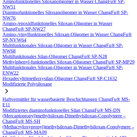
Aminofunktionelles Siloxanoligomer in Wasser ChangFu® SP-
NW51
Diaminofunktionelles Siloxanoligomer in Wasser ChangFu® SP-
NW76
Amino-/epoxidfunktionelles Siloxan-Oligomer in Wasser
ChangFu® SP-NW27
Amino-/vinylfunktionelles Siloxan-Oligomer in Wasser ChangFu®
SP-NVW64
Multifunktionales Siloxan-Oligomer in Wasser ChangFu® SP-
NW68
Multifunktionales Silan-Oligomer ChangFu® SP-N28
Methylphenyl-funktionelles Siloxan-Oligomer ChangFu® SP-MP29
Multifunktionales Siloxan-Oligomer in Wasser ChangFu® SP-
ENW22
Hexadecyltrimethoxysilan-Oligomer ChangFu® SP-C1632
Modifizierte Polysiloxane
Haftvermittler für wasserbasierte Beschichtungen ChangFu® MS-
E11
Modifiziertes diaminofunktionelles Silan ChangFu® MS-DN
(Mercaptopropyl)methylsiloxan-Dimethylsiloxan-Copolymere –
ChangFu® MS-SH
(Methacryloxypropyl)methylsiloxan-Dimethylsiloxan-Copolymere –
ChangFu® MS-MA09