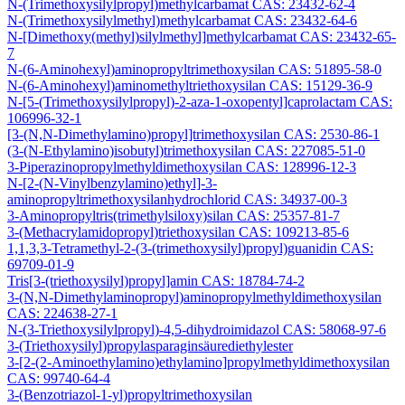
N-(Trimethoxysilylpropyl)methylcarbamat CAS: 23432-62-4
N-(Trimethoxysilylmethyl)methylcarbamat CAS: 23432-64-6
N-[Dimethoxy(methyl)silylmethyl]methylcarbamat CAS: 23432-65-
7
N-(6-Aminohexyl)aminopropyltrimethoxysilan CAS: 51895-58-0
N-(6-Aminohexyl)aminomethyltriethoxysilan CAS: 15129-36-9
N-[5-(Trimethoxysilylpropyl)-2-aza-1-oxopentyl]caprolactam CAS:
106996-32-1
[3-(N,N-Dimethylamino)propyl]trimethoxysilan CAS: 2530-86-1
(3-(N-Ethylamino)isobutyl)trimethoxysilan CAS: 227085-51-0
3-Piperazinopropylmethyldimethoxysilan CAS: 128996-12-3
N-[2-(N-Vinylbenzylamino)ethyl]-3-
aminopropyltrimethoxysilanhydrochlorid CAS: 34937-00-3
3-Aminopropyltris(trimethylsiloxy)silan CAS: 25357-81-7
3-(Methacrylamidopropyl)triethoxysilan CAS: 109213-85-6
1,1,3,3-Tetramethyl-2-(3-(trimethoxysilyl)propyl)guanidin CAS:
69709-01-9
Tris[3-(triethoxysilyl)propyl]amin CAS: 18784-74-2
3-(N,N-Dimethylaminopropyl)aminopropylmethyldimethoxysilan
CAS: 224638-27-1
N-(3-Triethoxysilylpropyl)-4,5-dihydroimidazol CAS: 58068-97-6
3-(Triethoxysilyl)propylasparaginsäurediethylester
3-[2-(2-Aminoethylamino)ethylamino]propylmethyldimethoxysilan
CAS: 99740-64-4
3-(Benzotriazol-1-yl)propyltrimethoxysilan