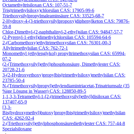
Octamethyltrisiloxan CAS: 107-51-7
Tris(trimethylsiloxy)chlorsilan CAS: 17905-99-6
Triethoxysilylpropylmaleaminsäure CAS: 33525-68-7
2-Hydroxy-4-(3-triethoxysilylpropoxy)diphenylketon CAS: 79876-
59-8
Chlor-Dimethyl-(2-naphthalinyl-2-ethyl)silan CAS: 94847-57-7
(2-Pyrenyl-1-ethyl)dimethylchlorsilan CAS: 105594-64-6
2-(Carbomethoxy)ethyltrimethoxysilan CAS: 76301-00-3
Allyltrimethylsilan CAS: 762-72-1
Monomethyl (ethylenglykol) propyltrimethoxysilan CAS: 65994-
07-2
(2-(Trimethoxysilyl)ethyl)phosphonsäure, Dimethylester CAS:
20728-21-6
3-(2-Hydroxyethoxy)propylbis(trimethylsiloxy)methylsilan CAS:
23785-50-4
N-(Trimethoxysilylpropyl)ethylendiamintriacetat-Trinatriumsalz (35
%ige Lösung in Wasser) CAS: 128850-89-5
1,1,3,3-Tetramethyl-1-[2-(trimethoxysilyl)ethyl]disiloxan CAS:
137407-65-9
[3,3-
Bis(hydroxymethyl)butoxy]propylbis(trimethylsiloxy)methylsilan
CAS: 4262-92-4
2-(Triethoxysilyl)ethylphosphonsäurediethylester CAS: 757-44-8
Spezialsiloxane