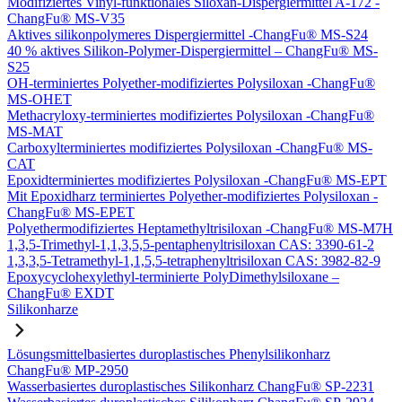
Modifiziertes Vinyl-funktionales Siloxan-Dispergiermittel A-172 -
ChangFu® MS-V35
Aktives silikonpolymeres Dispergiermittel -ChangFu® MS-S24
40 % aktives Silikon-Polymer-Dispergiermittel – ChangFu® MS-
S25
OH-terminiertes Polyether-modifiziertes Polysiloxan -ChangFu®
MS-OHET
Methacryloxy-terminiertes modifiziertes Polysiloxan -ChangFu®
MS-MAT
Carboxylterminiertes modifiziertes Polysiloxan -ChangFu® MS-
CAT
Epoxidterminiertes modifiziertes Polysiloxan -ChangFu® MS-EPT
Mit Epoxidharz terminiertes Polyether-modifiziertes Polysiloxan -
ChangFu® MS-EPET
Polyethermodifiziertes Heptamethyltrisiloxan -ChangFu® MS-M7H
1,3,5-Trimethyl-1,1,3,5,5-pentaphenyltrisiloxan CAS: 3390-61-2
1,3,3,5-Tetramethyl-1,1,5,5-tetraphenyltrisiloxan CAS: 3982-82-9
Epoxycyclohexylethyl-terminierte PolyDimethylsiloxane –
ChangFu® EXDT
Silikonharze
Lösungsmittelbasiertes duroplastisches Phenylsilikonharz
ChangFu® MP-2950
Wasserbasiertes duroplastisches Silikonharz ChangFu® SP-2231