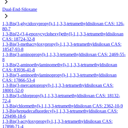
Dual-End-Siloxane
1,3-Bis(3-glycidoxypropyl)-1,1,3,3-tetramethyldisiloxan CAS: 126-
80-7
1,3-Bis[2-(3,4-epoxycyclohexyl)ethyl]-1,1,3,3-tetramethyldisiloxan
CAS: 18724-32-8
1,3-Bis(3-methacryloxypropyl)-1,1,3,3-tetramethyldisiloxan CAS:
18547-93-8
1,3-Bis(3-aminopropyl)-1,1,3,3-tetramethyldisiloxan CAS: 2469-55-
8
1,3-Bis(2-aminoethylaminomethyl)-1,1,3,3-tetramethyldisiloxan
CAS: 83936-41-8
1,3-Bis(3-aminoethylaminopropyl)-1,1,3,3-tetramethyldisiloxan
CAS: 17866-53-4
1,3-Bis(3-mercaptopropyl)-1,1,3,3-tetramethyldisiloxan CAS:
18001-52-0
1,3-Bis(3-chlorpropyl)-1,1,3,3-tetramethyldisiloxan CAS: 18132-
72-4
1,3-Bis(chlormethyl)-1,1,3,3-tetramethyldisiloxan CAS: 2362-10-9
1,3-Bis(heptadecafluordecyl)-1,1,3,3-tetramethyldisiloxan CAS:
129498-18-6
1,3-Bis(3-acryloxypropyl)-1,1,3,3-tetramethyldisiloxan CAS:
17898-71-4