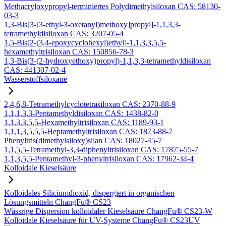
Methacryloxypropyl-terminiertes Polydimethylsiloxan CAS: 58130-
03-3
1,3-Bis[3-[3-ethyl-3-oxetanyl)methoxy]propyl]-1,1,3,3-
tetramethyldisiloxan CAS: 3207-05-4
1,5-Bis[2-(3,4-epoxycyclohexyl)ethyl]-1,1,3,3,5,5-
hexamethyltrisiloxan CAS: 150856-78-3
1,3-Bis(3-(2-hydroxyethoxy)propyl)-1,1,3,3-tetramethyldisiloxan
CAS: 441307-02-4
Wasserstoffsiloxane
2,4,6,8-Tetramethylcyclotetrasiloxan CAS: 2370-88-9
1,1,1,3,3-Pentamethyldisiloxan CAS: 1438-82-0
1,1,3,3,5,5-Hexamethyltrisiloxan CAS: 1189-93-1
1,1,1,3,5,5,5-Heptamethyltrisiloxan CAS: 1873-88-7
Phenyltris(dimethylsiloxy)silan CAS: 18027-45-7
1,1,5,5-Tetramethyl-3,3-diphenyltrisiloxan CAS: 17875-55-7
1,1,3,5,5-Pentamethyl-3-phenyltrisiloxan CAS: 17962-34-4
Kolloidale Kieselsäure
Kolloidales Siliciumdioxid, dispergiert in organischen
Lösungsmitteln ChangFu® CS23
Wässrige Dispersion kolloidaler Kieselsäure ChangFu® CS23-W
Kolloidale Kieselsäure für UV-Systeme ChangFu® CS23UV