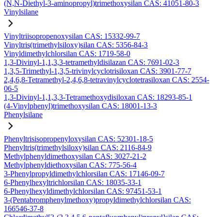
(N,N-Diethyl-3-aminopropyl)trimethoxysilan CAS: 41051-80-3
Vinylsilane
Vinyltriisopropenoxysilan CAS: 15332-99-7
Vinyltris(trimethylsiloxy)silan CAS: 5356-84-3
Vinyldimethylchlorsilan CAS: 1719-58-0
1,3-Divinyl-1,1,3,3-tetramethyldisilazan CAS: 7691-02-3
1,3,5-Trimethyl-1,3,5-trivinylcyclotrisiloxan CAS: 3901-77-7
2,4,6,8-Tetramethyl-2,4,6,8-tetravinylcyclotetrasiloxan CAS: 2554-
06-5
1,3-Divinyl-1,1,3,3-Tetramethoxydisiloxan CAS: 18293-85-1
(4-Vinylphenyl)trimethoxysilan CAS: 18001-13-3
Phenylsilane
Phenyltrisisopropenyloxysilan CAS: 52301-18-5
Phenyltris(trimethylsiloxy)silan CAS: 2116-84-9
Methylphenyldimethoxysilan CAS: 3027-21-2
Methylphenyldiethoxysilan CAS: 775-56-4
3-Phenylpropyldimethylchlorsilan CAS: 17146-09-7
6-Phenylhexyltrichlorsilan CAS: 18035-33-1
6-Phenylhexyldimethylchlorsilan CAS: 97451-53-1
3-(Pentabromphenylmethoxy)propyldimethylchlorsilan CAS:
166546-37-8