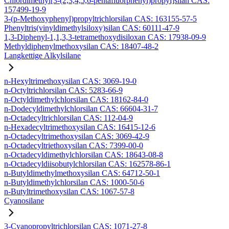
Chlordimethyl[3-(2,3,4,5,6-pentafluorphenyl)propyl]silan CAS:
157499-19-9
3-(p-Methoxyphenyl)propyltrichlorsilan CAS: 163155-57-5
Phenyltris(vinyldimethylsiloxy)silan CAS: 60111-47-9
1,3-Diphenyl-1,1,3,3-tetramethoxydisiloxan CAS: 17938-09-9
Methyldiphenylmethoxysilan CAS: 18407-48-2
Langkettige Alkylsilane
n-Hexyltrimethoxysilan CAS: 3069-19-0
n-Octyltrichlorsilan CAS: 5283-66-9
n-Octyldimethylchlorsilan CAS: 18162-84-0
n-Dodecyldimethylchlorsilan CAS: 66604-31-7
n-Octadecyltrichlorsilan CAS: 112-04-9
n-Hexadecyltrimethoxysilan CAS: 16415-12-6
n-Octadecyltrimethoxysilan CAS: 3069-42-9
n-Octadecyltriethoxysilan CAS: 7399-00-0
n-Octadecyldimethylchlorsilan CAS: 18643-08-8
n-Octadecyldiisobutylchlorsilan CAS: 162578-86-1
n-Butyldimethylmethoxysilan CAS: 64712-50-1
n-Butyldimethylchlorsilan CAS: 1000-50-6
n-Butyltrimethoxysilan CAS: 1067-57-8
Cyanosilane
3-Cyanopropyltrichlorsilan CAS: 1071-27-8