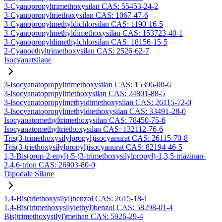
3-Cyanopropyltrimethoxysilan CAS: 55453-24-2
3-Cyanopropyltriethoxysilan CAS: 1067-47-6
3-Cyanopropylmethyldichlorsilan CAS: 1190-16-5
3-Cyanopropylmethyldimethoxysilan CAS: 153723-40-1
3-Cyanopropyldimethylchlorsilan CAS: 18156-15-5
2-Cyanoethyltrimethoxysilan CAS: 2526-62-7
Isocyanatsilane
3-Isocyanatopropyltrimethoxysilan CAS: 15396-00-6
3-Isocyanatopropyltriethoxysilan CAS: 24801-88-5
3-Isocyanatopropylmethyldimethoxysilan CAS: 26115-72-0
3-Isocyanatopropylmethyldiethoxysilan CAS: 33491-28-0
Isocyanatomethyltrimethoxysilan CAS: 78450-75-6
Isocyanatomethyltriethoxysilan CAS: 132112-76-6
Tris(3-trimethoxysilylpropyl)isocyanurat CAS: 26115-70-8
Tris(3-triethoxysilylpropyl)isocyanurat CAS: 82194-46-5
1,3-Bis(prop-2-enyl)-5-(3-trimethoxysilylpropyl)-1,3,5-triazinan-
2,4,6-trion CAS: 26903-80-0
Dipodale Silane
1,4-Bis(triethoxysilyl)benzol CAS: 2615-18-1
1,4-Bis(trimethoxysilylethyl)benzol CAS: 58298-01-4
Bis(trimethoxysilyl)methan CAS: 5926-29-4