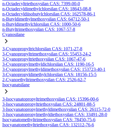
n-Octadecyltriethoxysilan CAS: 7399-00-0
n-Octadecyldimethylchlorsilan CAS: 18643-08-8
n-Octadecyldiisobutylchlorsilan CAS: 162578-86-1
n-Butyldimethylmethoxysilan CAS: 64712-50-1
n-Butyldimethylchlorsilan CAS: 1000-50-6
n-Butyltrimethoxysilan CAS: 1067-57-8
Cyanosilane
3-Cyanopropyltrichlorsilan CAS: 1071-27-8
3-Cyanopropyltrimethoxysilan CAS: 55453-24-2
3-Cyanopropyltriethoxysilan CAS: 1067-47-6
3-Cyanopropylmethyldichlorsilan CAS: 1190-16-5
3-Cyanopropylmethyldimethoxysilan CAS: 153723-40-1
3-Cyanopropyldimethylchlorsilan CAS: 18156-15-5
2-Cyanoethyltrimethoxysilan CAS: 2526-62-7
Isocyanatsilane
3-Isocyanatopropyltrimethoxysilan CAS: 15396-00-6
3-Isocyanatopropyltriethoxysilan CAS: 24801-88-5
3-Isocyanatopropylmethyldimethoxysilan CAS: 26115-72-0
3-Isocyanatopropylmethyldiethoxysilan CAS: 33491-28-0
Isocyanatomethyltrimethoxysilan CAS: 78450-75-6
Isocyanatomethyltriethoxysilan CAS: 132112-76-6