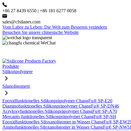
+86 27 8439 6550 | +86 181 6277 0058
sales@cfsilanes.com
Vom Labor zu Leben: Die Welt zum Besseren verändern
Besuchen Sie unsere chinesische Website
Produkte
Silikonpolymere
Silanoligomere
Epoxidfunktionelles Silikonpräpolymer ChangFu® SP-E20
Diaminofunktionelles Silikonpräpolymer ChangFu® SP-DN46
Acryloxyfunktionelles Silikonpräpolymer ChangFu® SP-A70
Mercapto funktionelles Silikonpräpolymer ChangFu® SP-SH
Epoxidfunktionelles Siloxanoligomer in Wasser ChangFu® SP-EW2
Aminofunktionelles Siloxanoligomer in Wasser ChangFu® SP-NW5