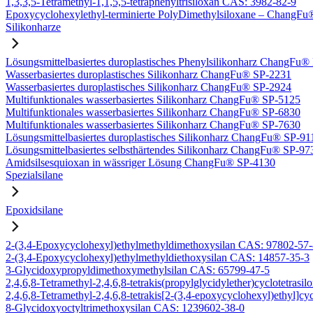
1,3,3,5-Tetramethyl-1,1,5,5-tetraphenyltrisiloxan CAS: 3982-82-9
Epoxycyclohexylethyl-terminierte PolyDimethylsiloxane – Chang
Silikonharze
Lösungsmittelbasiertes duroplastisches Phenylsilikonharz ChangFu
Wasserbasiertes duroplastisches Silikonharz ChangFu® SP-2231
Wasserbasiertes duroplastisches Silikonharz ChangFu® SP-2924
Multifunktionales wasserbasiertes Silikonharz ChangFu® SP-5125
Multifunktionales wasserbasiertes Silikonharz ChangFu® SP-6830
Multifunktionales wasserbasiertes Silikonharz ChangFu® SP-7630
Lösungsmittelbasiertes duroplastisches Silikonharz ChangFu® SP-91
Lösungsmittelbasiertes selbsthärtendes Silikonharz ChangFu® SP-97
Amidsilsesquioxan in wässriger Lösung ChangFu® SP-4130
Spezialsilane
Epoxidsilane
2-(3,4-Epoxycyclohexyl)ethylmethyldimethoxysilan CAS: 97802-57
2-(3,4-Epoxycyclohexyl)ethylmethyldiethoxysilan CAS: 14857-35-3
3-Glycidoxypropyldimethoxymethylsilan CAS: 65799-47-5
2,4,6,8-Tetramethyl-2,4,6,8-tetrakis(propylglycidylether)cyclotetras
2,4,6,8-Tetramethyl-2,4,6,8-tetrakis[2-(3,4-epoxycyclohexyl)ethyl]c
8-Glycidoxyoctyltrimethoxysilan CAS: 1239602-38-0