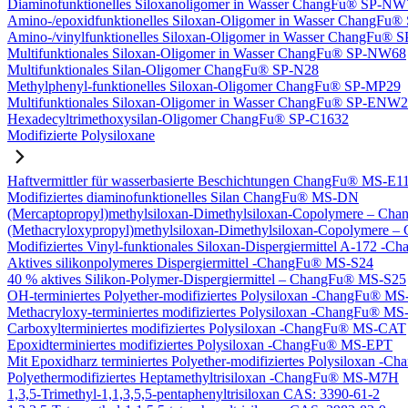
Diaminofunktionelles Siloxanoligomer in Wasser ChangFu® SP-NW
Amino-/epoxidfunktionelles Siloxan-Oligomer in Wasser ChangFu
Amino-/vinylfunktionelles Siloxan-Oligomer in Wasser ChangFu
Multifunktionales Siloxan-Oligomer in Wasser ChangFu® SP-NW68
Multifunktionales Silan-Oligomer ChangFu® SP-N28
Methylphenyl-funktionelles Siloxan-Oligomer ChangFu® SP-MP29
Multifunktionales Siloxan-Oligomer in Wasser ChangFu® SP-ENW
Hexadecyltrimethoxysilan-Oligomer ChangFu® SP-C1632
Modifizierte Polysiloxane
Haftvermittler für wasserbasierte Beschichtungen ChangFu® MS-E1
Modifiziertes diaminofunktionelles Silan ChangFu® MS-DN
(Mercaptopropyl)methylsiloxan-Dimethylsiloxan-Copolymere – C
(Methacryloxypropyl)methylsiloxan-Dimethylsiloxan-Copolymer
Modifiziertes Vinyl-funktionales Siloxan-Dispergiermittel A-172 
Aktives silikonpolymeres Dispergiermittel -ChangFu® MS-S24
40 % aktives Silikon-Polymer-Dispergiermittel – ChangFu® MS-S25
OH-terminiertes Polyether-modifiziertes Polysiloxan -ChangFu® 
Methacryloxy-terminiertes modifiziertes Polysiloxan -ChangFu® 
Carboxylterminiertes modifiziertes Polysiloxan -ChangFu® MS-CAT
Epoxidterminiertes modifiziertes Polysiloxan -ChangFu® MS-EPT
Mit Epoxidharz terminiertes Polyether-modifiziertes Polysiloxan 
Polyethermodifiziertes Heptamethyltrisiloxan -ChangFu® MS-M7H
1,3,5-Trimethyl-1,1,3,5,5-pentaphenyltrisiloxan CAS: 3390-61-2