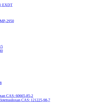
Fu® EXDT
® MP-2950
15
30
-8
iloxan CAS: 60665-85-2
yclotetrasiloxan CAS: 121225-98-7