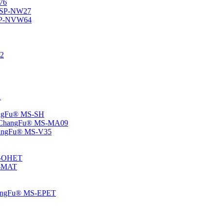
76
® SP-NW27
® SP-NVW64
22
1
hangFu® MS-SH
e – ChangFu® MS-MA09
-ChangFu® MS-V35
MS-OHET
MS-MAT
-ChangFu® MS-EPET