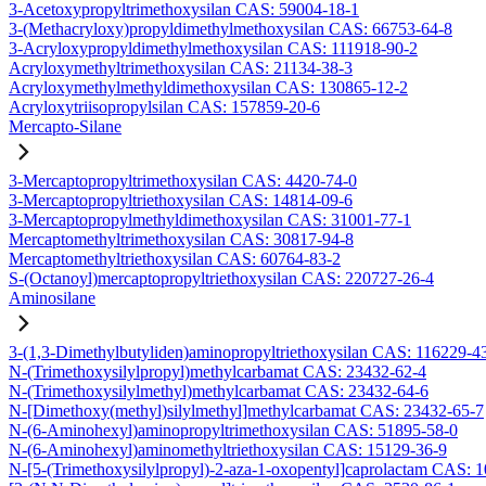
3-Acetoxypropyltrimethoxysilan CAS: 59004-18-1
3-(Methacryloxy)propyldimethylmethoxysilan CAS: 66753-64-8
3-Acryloxypropyldimethylmethoxysilan CAS: 111918-90-2
Acryloxymethyltrimethoxysilan CAS: 21134-38-3
Acryloxymethylmethyldimethoxysilan CAS: 130865-12-2
Acryloxytriisopropylsilan CAS: 157859-20-6
Mercapto-Silane
3-Mercaptopropyltrimethoxysilan CAS: 4420-74-0
3-Mercaptopropyltriethoxysilan CAS: 14814-09-6
3-Mercaptopropylmethyldimethoxysilan CAS: 31001-77-1
Mercaptomethyltrimethoxysilan CAS: 30817-94-8
Mercaptomethyltriethoxysilan CAS: 60764-83-2
S-(Octanoyl)mercaptopropyltriethoxysilan CAS: 220727-26-4
Aminosilane
3-(1,3-Dimethylbutyliden)aminopropyltriethoxysilan CAS: 116229-4
N-(Trimethoxysilylpropyl)methylcarbamat CAS: 23432-62-4
N-(Trimethoxysilylmethyl)methylcarbamat CAS: 23432-64-6
N-[Dimethoxy(methyl)silylmethyl]methylcarbamat CAS: 23432-65-7
N-(6-Aminohexyl)aminopropyltrimethoxysilan CAS: 51895-58-0
N-(6-Aminohexyl)aminomethyltriethoxysilan CAS: 15129-36-9
N-[5-(Trimethoxysilylpropyl)-2-aza-1-oxopentyl]caprolactam CAS: 