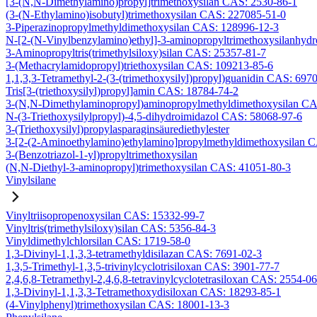
[3-(N,N-Dimethylamino)propyl]trimethoxysilan CAS: 2530-86-1
(3-(N-Ethylamino)isobutyl)trimethoxysilan CAS: 227085-51-0
3-Piperazinopropylmethyldimethoxysilan CAS: 128996-12-3
N-[2-(N-Vinylbenzylamino)ethyl]-3-aminopropyltrimethoxysilanhyd
3-Aminopropyltris(trimethylsiloxy)silan CAS: 25357-81-7
3-(Methacrylamidopropyl)triethoxysilan CAS: 109213-85-6
1,1,3,3-Tetramethyl-2-(3-(trimethoxysilyl)propyl)guanidin CAS: 697
Tris[3-(triethoxysilyl)propyl]amin CAS: 18784-74-2
3-(N,N-Dimethylaminopropyl)aminopropylmethyldimethoxysilan CA
N-(3-Triethoxysilylpropyl)-4,5-dihydroimidazol CAS: 58068-97-6
3-(Triethoxysilyl)propylasparaginsäurediethylester
3-[2-(2-Aminoethylamino)ethylamino]propylmethyldimethoxysilan 
3-(Benzotriazol-1-yl)propyltrimethoxysilan
(N,N-Diethyl-3-aminopropyl)trimethoxysilan CAS: 41051-80-3
Vinylsilane
Vinyltriisopropenoxysilan CAS: 15332-99-7
Vinyltris(trimethylsiloxy)silan CAS: 5356-84-3
Vinyldimethylchlorsilan CAS: 1719-58-0
1,3-Divinyl-1,1,3,3-tetramethyldisilazan CAS: 7691-02-3
1,3,5-Trimethyl-1,3,5-trivinylcyclotrisiloxan CAS: 3901-77-7
2,4,6,8-Tetramethyl-2,4,6,8-tetravinylcyclotetrasiloxan CAS: 2554-0
1,3-Divinyl-1,1,3,3-Tetramethoxydisiloxan CAS: 18293-85-1
(4-Vinylphenyl)trimethoxysilan CAS: 18001-13-3