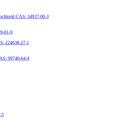
rochlorid CAS: 34937-00-3
09-01-9
S: 224638-27-1
CAS: 99740-64-4
6-5