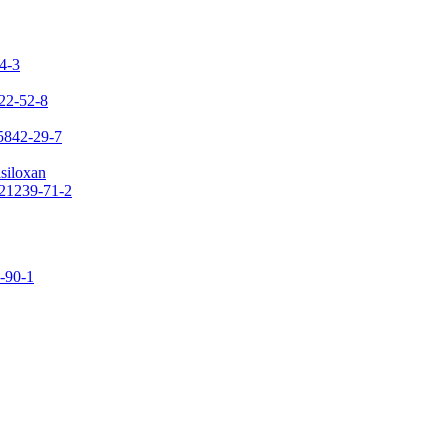
24-3
422-52-8
65842-29-7
asiloxan
121239-71-2
9-90-1