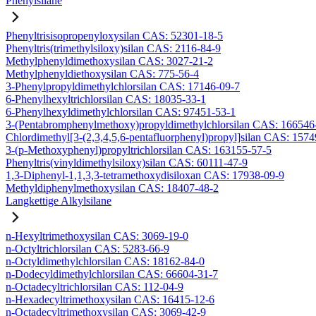
Phenylsilane
Phenyltrisisopropenyloxysilan CAS: 52301-18-5
Phenyltris(trimethylsiloxy)silan CAS: 2116-84-9
Methylphenyldimethoxysilan CAS: 3027-21-2
Methylphenyldiethoxysilan CAS: 775-56-4
3-Phenylpropyldimethylchlorsilan CAS: 17146-09-7
6-Phenylhexyltrichlorsilan CAS: 18035-33-1
6-Phenylhexyldimethylchlorsilan CAS: 97451-53-1
3-(Pentabromphenylmethoxy)propyldimethylchlorsilan CAS: 166546
Chlordimethyl[3-(2,3,4,5,6-pentafluorphenyl)propyl]silan CAS: 157
3-(p-Methoxyphenyl)propyltrichlorsilan CAS: 163155-57-5
Phenyltris(vinyldimethylsiloxy)silan CAS: 60111-47-9
1,3-Diphenyl-1,1,3,3-tetramethoxydisiloxan CAS: 17938-09-9
Methyldiphenylmethoxysilan CAS: 18407-48-2
Langkettige Alkylsilane
n-Hexyltrimethoxysilan CAS: 3069-19-0
n-Octyltrichlorsilan CAS: 5283-66-9
n-Octyldimethylchlorsilan CAS: 18162-84-0
n-Dodecyldimethylchlorsilan CAS: 66604-31-7
n-Octadecyltrichlorsilan CAS: 112-04-9
n-Hexadecyltrimethoxysilan CAS: 16415-12-6
n-Octadecyltrimethoxysilan CAS: 3069-42-9