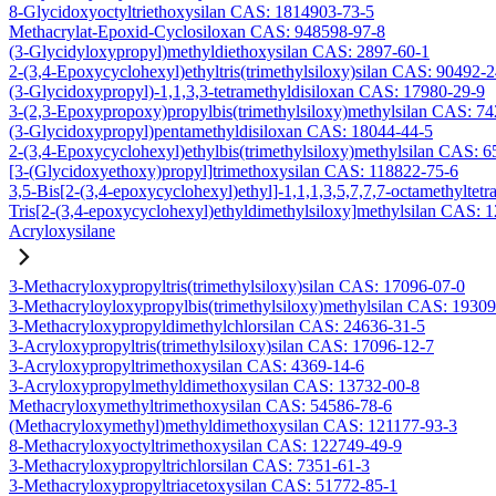
8-Glycidoxyoctyltriethoxysilan CAS: 1814903-73-5
Methacrylat-Epoxid-Cyclosiloxan CAS: 948598-97-8
(3-Glycidyloxypropyl)methyldiethoxysilan CAS: 2897-60-1
2-(3,4-Epoxycyclohexyl)ethyltris(trimethylsiloxy)silan CAS: 90492-
(3-Glycidoxypropyl)-1,1,3,3-tetramethyldisiloxan CAS: 17980-29-9
3-(2,3-Epoxypropoxy)propylbis(trimethylsiloxy)methylsilan CAS: 7
(3-Glycidoxypropyl)pentamethyldisiloxan CAS: 18044-44-5
2-(3,4-Epoxycyclohexyl)ethylbis(trimethylsiloxy)methylsilan CAS: 
[3-(Glycidoxyethoxy)propyl]trimethoxysilan CAS: 118822-75-6
3,5-Bis[2-(3,4-epoxycyclohexyl)ethyl]-1,1,1,3,5,7,7,7-octamethyltetr
Tris[2-(3,4-epoxycyclohexyl)ethyldimethylsiloxy]methylsilan CAS: 
Acryloxysilane
3-Methacryloxypropyltris(trimethylsiloxy)silan CAS: 17096-07-0
3-Methacryloyloxypropylbis(trimethylsiloxy)methylsilan CAS: 1930
3-Methacryloxypropyldimethylchlorsilan CAS: 24636-31-5
3-Acryloxypropyltris(trimethylsiloxy)silan CAS: 17096-12-7
3-Acryloxypropyltrimethoxysilan CAS: 4369-14-6
3-Acryloxypropylmethyldimethoxysilan CAS: 13732-00-8
Methacryloxymethyltrimethoxysilan CAS: 54586-78-6
(Methacryloxymethyl)methyldimethoxysilan CAS: 121177-93-3
8-Methacryloxyoctyltrimethoxysilan CAS: 122749-49-9
3-Methacryloxypropyltrichlorsilan CAS: 7351-61-3
3-Methacryloxypropyltriacetoxysilan CAS: 51772-85-1