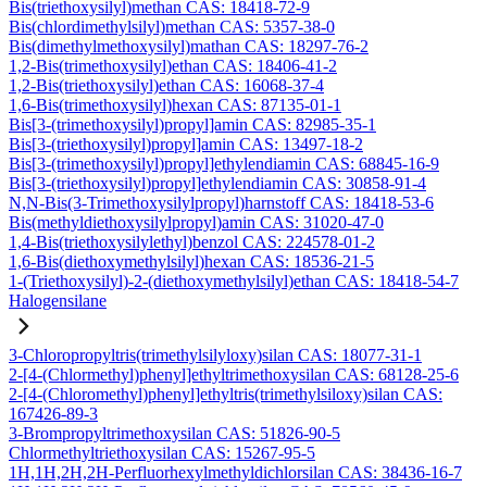
Bis(triethoxysilyl)methan CAS: 18418-72-9
Bis(chlordimethylsilyl)methan CAS: 5357-38-0
Bis(dimethylmethoxysilyl)mathan CAS: 18297-76-2
1,2-Bis(trimethoxysilyl)ethan CAS: 18406-41-2
1,2-Bis(triethoxysilyl)ethan CAS: 16068-37-4
1,6-Bis(trimethoxysilyl)hexan CAS: 87135-01-1
Bis[3-(trimethoxysilyl)propyl]amin CAS: 82985-35-1
Bis[3-(triethoxysilyl)propyl]amin CAS: 13497-18-2
Bis[3-(trimethoxysilyl)propyl]ethylendiamin CAS: 68845-16-9
Bis[3-(triethoxysilyl)propyl]ethylendiamin CAS: 30858-91-4
N,N-Bis(3-Trimethoxysilylpropyl)harnstoff CAS: 18418-53-6
Bis(methyldiethoxysilylpropyl)amin CAS: 31020-47-0
1,4-Bis(triethoxysilylethyl)benzol CAS: 224578-01-2
1,6-Bis(diethoxymethylsilyl)hexan CAS: 18536-21-5
1-(Triethoxysilyl)-2-(diethoxymethylsilyl)ethan CAS: 18418-54-7
Halogensilane
3-Chloropropyltris(trimethylsilyloxy)silan CAS: 18077-31-1
2-[4-(Chlormethyl)phenyl]ethyltrimethoxysilan CAS: 68128-25-6
2-[4-(Chloromethyl)phenyl]ethyltris(trimethylsiloxy)silan CAS:
167426-89-3
3-Brompropyltrimethoxysilan CAS: 51826-90-5
Chlormethyltriethoxysilan CAS: 15267-95-5
1H,1H,2H,2H-Perfluorhexylmethyldichlorsilan CAS: 38436-16-7