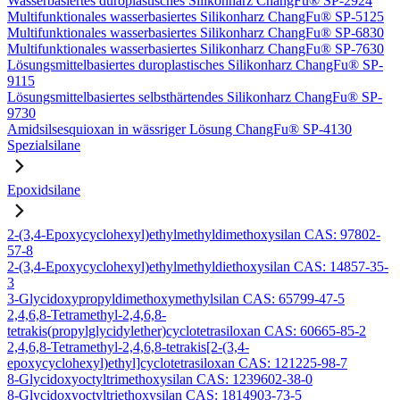
Wasserbasiertes duroplastisches Silikonharz ChangFu® SP-2924
Multifunktionales wasserbasiertes Silikonharz ChangFu® SP-5125
Multifunktionales wasserbasiertes Silikonharz ChangFu® SP-6830
Multifunktionales wasserbasiertes Silikonharz ChangFu® SP-7630
Lösungsmittelbasiertes duroplastisches Silikonharz ChangFu® SP-
9115
Lösungsmittelbasiertes selbsthärtendes Silikonharz ChangFu® SP-
9730
Amidsilsesquioxan in wässriger Lösung ChangFu® SP-4130
Spezialsilane
Epoxidsilane
2-(3,4-Epoxycyclohexyl)ethylmethyldimethoxysilan CAS: 97802-
57-8
2-(3,4-Epoxycyclohexyl)ethylmethyldiethoxysilan CAS: 14857-35-
3
3-Glycidoxypropyldimethoxymethylsilan CAS: 65799-47-5
2,4,6,8-Tetramethyl-2,4,6,8-
tetrakis(propylglycidylether)cyclotetrasiloxan CAS: 60665-85-2
2,4,6,8-Tetramethyl-2,4,6,8-tetrakis[2-(3,4-
epoxycyclohexyl)ethyl]cyclotetrasiloxan CAS: 121225-98-7
8-Glycidoxyoctyltrimethoxysilan CAS: 1239602-38-0
8-Glycidoxyoctyltriethoxysilan CAS: 1814903-73-5