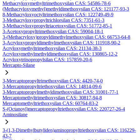
Methacryloxymethyltrimethoxysilan CAS: 54586-78-6
(Methacryloxymethyl)methyldimethoxysilan CAS: 121177-93-3
8-Methacryloxyoctyltrimethoxysilan CAS: 122749-49-9
3-Methacryloxypropyltrichlorsilan CAS: 7351-61-3
3-Methacryloxypropyltriacetoxysilan CAS: 51772-85-1
3-Acetoxypropyltrimethoxysilan CAS: 59004-18-1
3-(Methacryloxy)propyldimethylmethoxysilan CAS: 66753-64-8
3-Acryloxypropyldimethylmethoxysilan CAS: 111918-90-2
Acryloxymethyltrimethoxysilan CAS: 21134-38-3
Acryloxymethylmethyldimethoxysilan CAS: 130865-12-2
Acryloxytriisopropylsilan CAS: 157859-20-6
Mercapto-Silane
3-Mercaptopropyltrimethoxysilan CAS: 4420-74-0
3-Mercaptopropyltriethoxysilan CAS: 14814-09-6
3-Mercaptopropylmethyldimethoxysilan CAS: 31001-77-1
Mercaptomethyltrimethoxysilan CAS: 30817-94-8
Mercaptomethyltriethoxysilan CAS: 60764-83-2
S-(Octanoyl)mercaptopropyltriethoxysilan CAS: 220727-26-4
Aminosilane
3-(1,3-Dimethylbutyliden)aminopropyltriethoxysilan CAS: 116229-
43-7