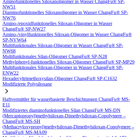
Aminofunktionelles Siloxanoligomer in Wasser ChangFu® SP-
NW51
Diaminofunktionelles Siloxanoligomer in Wasser ChangFu® SP-
NW76
Amino-/epoxidfunktionelles Siloxan-Oligomer in Wasser
ChangFu® SP-NW27
Amino-/vinylfunktionelles Siloxan-Oligomer in Wasser ChangFu®
SP-NVW64
Multifunktionales Siloxan-Oligomer in Wasser ChangFu® SP-
NW68
Multifunktionales Silan-Oligomer ChangFu® SP-N28
Methylphenyl-funktionelles Siloxan-Oligomer ChangFu® SP-MP29
Multifunktionales Siloxan-Oligomer in Wasser ChangFu® SP-
ENW22
Hexadecyltrimethoxysilan-Oligomer ChangFu® SP-C1632
Modifizierte Polysiloxane
Haftvermittler für wasserbasierte Beschichtungen ChangFu® MS-
E11
Modifiziertes diaminofunktionelles Silan ChangFu® MS-DN
(Mercaptopropyl)methylsiloxan-Dimethylsiloxan-Copolymere –
ChangFu® MS-SH
(Methacryloxypropyl)methylsiloxan-Dimethylsiloxan-Copolymere –
ChangFu® MS-MA09