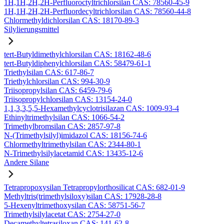
1H,1H,2H,2H-Perfluoroctyltrichlorsilan CAS: 78560-45-9
1H,1H,2H,2H-Perfluordecyltrichlorsilan CAS: 78560-44-8
Chlormethyldichlorsilan CAS: 18170-89-3
Silylierungsmittel
tert-Butyldimethylchlorsilan CAS: 18162-48-6
tert-Butyldiphenylchlorsilan CAS: 58479-61-1
Triethylsilan CAS: 617-86-7
Triethylchlorsilan CAS: 994-30-9
Triisopropylsilan CAS: 6459-79-6
Triisopropylchlorsilan CAS: 13154-24-0
1,1,3,3,5,5-Hexamethylcyclotrisilazan CAS: 1009-93-4
Ethinyltrimethylsilan CAS: 1066-54-2
Trimethylbromsilan CAS: 2857-97-8
N-(Trimethylsilyl)imidazol CAS: 18156-74-6
Chlormethyltrimethylsilan CAS: 2344-80-1
N-Trimethylsilylacetamid CAS: 13435-12-6
Andere Silane
Tetrapropoxysilan Tetrapropylorthosilicat CAS: 682-01-9
Methyltris(trimethylsiloxy)silan CAS: 17928-28-8
5-Hexenyltrimethoxysilan CAS: 58751-56-7
Trimethylsilylacetat CAS: 2754-27-0
Decamethyltetrasiloxan CAS: 141-62-8