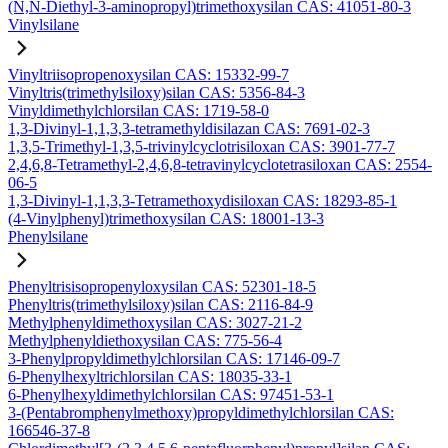
(N,N-Diethyl-3-aminopropyl)trimethoxysilan CAS: 41051-80-3
Vinylsilane
Vinyltriisopropenoxysilan CAS: 15332-99-7
Vinyltris(trimethylsiloxy)silan CAS: 5356-84-3
Vinyldimethylchlorsilan CAS: 1719-58-0
1,3-Divinyl-1,1,3,3-tetramethyldisilazan CAS: 7691-02-3
1,3,5-Trimethyl-1,3,5-trivinylcyclotrisiloxan CAS: 3901-77-7
2,4,6,8-Tetramethyl-2,4,6,8-tetravinylcyclotetrasiloxan CAS: 2554-
06-5
1,3-Divinyl-1,1,3,3-Tetramethoxydisiloxan CAS: 18293-85-1
(4-Vinylphenyl)trimethoxysilan CAS: 18001-13-3
Phenylsilane
Phenyltrisisopropenyloxysilan CAS: 52301-18-5
Phenyltris(trimethylsiloxy)silan CAS: 2116-84-9
Methylphenyldimethoxysilan CAS: 3027-21-2
Methylphenyldiethoxysilan CAS: 775-56-4
3-Phenylpropyldimethylchlorsilan CAS: 17146-09-7
6-Phenylhexyltrichlorsilan CAS: 18035-33-1
6-Phenylhexyldimethylchlorsilan CAS: 97451-53-1
3-(Pentabromphenylmethoxy)propyldimethylchlorsilan CAS:
166546-37-8