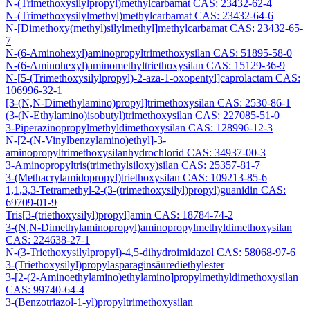
N-(Trimethoxysilylpropyl)methylcarbamat CAS: 23432-62-4
N-(Trimethoxysilylmethyl)methylcarbamat CAS: 23432-64-6
N-[Dimethoxy(methyl)silylmethyl]methylcarbamat CAS: 23432-65-
7
N-(6-Aminohexyl)aminopropyltrimethoxysilan CAS: 51895-58-0
N-(6-Aminohexyl)aminomethyltriethoxysilan CAS: 15129-36-9
N-[5-(Trimethoxysilylpropyl)-2-aza-1-oxopentyl]caprolactam CAS:
106996-32-1
[3-(N,N-Dimethylamino)propyl]trimethoxysilan CAS: 2530-86-1
(3-(N-Ethylamino)isobutyl)trimethoxysilan CAS: 227085-51-0
3-Piperazinopropylmethyldimethoxysilan CAS: 128996-12-3
N-[2-(N-Vinylbenzylamino)ethyl]-3-
aminopropyltrimethoxysilanhydrochlorid CAS: 34937-00-3
3-Aminopropyltris(trimethylsiloxy)silan CAS: 25357-81-7
3-(Methacrylamidopropyl)triethoxysilan CAS: 109213-85-6
1,1,3,3-Tetramethyl-2-(3-(trimethoxysilyl)propyl)guanidin CAS:
69709-01-9
Tris[3-(triethoxysilyl)propyl]amin CAS: 18784-74-2
3-(N,N-Dimethylaminopropyl)aminopropylmethyldimethoxysilan
CAS: 224638-27-1
N-(3-Triethoxysilylpropyl)-4,5-dihydroimidazol CAS: 58068-97-6
3-(Triethoxysilyl)propylasparaginsäurediethylester
3-[2-(2-Aminoethylamino)ethylamino]propylmethyldimethoxysilan
CAS: 99740-64-4
3-(Benzotriazol-1-yl)propyltrimethoxysilan