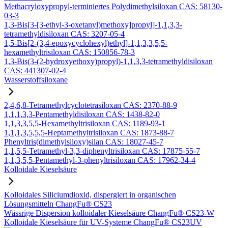
Methacryloxypropyl-terminiertes Polydimethylsiloxan CAS: 58130-
03-3
1,3-Bis[3-[3-ethyl-3-oxetanyl)methoxy]propyl]-1,1,3,3-
tetramethyldisiloxan CAS: 3207-05-4
1,5-Bis[2-(3,4-epoxycyclohexyl)ethyl]-1,1,3,3,5,5-
hexamethyltrisiloxan CAS: 150856-78-3
1,3-Bis(3-(2-hydroxyethoxy)propyl)-1,1,3,3-tetramethyldisiloxan
CAS: 441307-02-4
Wasserstoffsiloxane
2,4,6,8-Tetramethylcyclotetrasiloxan CAS: 2370-88-9
1,1,1,3,3-Pentamethyldisiloxan CAS: 1438-82-0
1,1,3,3,5,5-Hexamethyltrisiloxan CAS: 1189-93-1
1,1,1,3,5,5,5-Heptamethyltrisiloxan CAS: 1873-88-7
Phenyltris(dimethylsiloxy)silan CAS: 18027-45-7
1,1,5,5-Tetramethyl-3,3-diphenyltrisiloxan CAS: 17875-55-7
1,1,3,5,5-Pentamethyl-3-phenyltrisiloxan CAS: 17962-34-4
Kolloidale Kieselsäure
Kolloidales Siliciumdioxid, dispergiert in organischen
Lösungsmitteln ChangFu® CS23
Wässrige Dispersion kolloidaler Kieselsäure ChangFu® CS23-W
Kolloidale Kieselsäure für UV-Systeme ChangFu® CS23UV