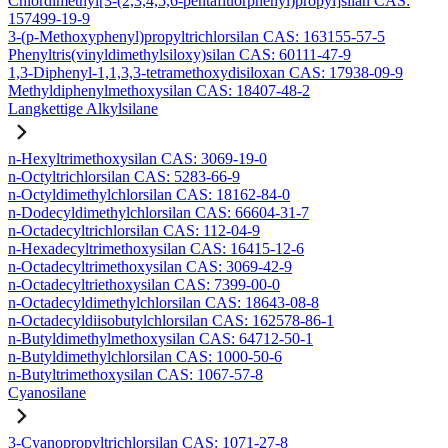
Chlordimethyl[3-(2,3,4,5,6-pentafluorphenyl)propyl]silan CAS:
157499-19-9
3-(p-Methoxyphenyl)propyltrichlorsilan CAS: 163155-57-5
Phenyltris(vinyldimethylsiloxy)silan CAS: 60111-47-9
1,3-Diphenyl-1,1,3,3-tetramethoxydisiloxan CAS: 17938-09-9
Methyldiphenylmethoxysilan CAS: 18407-48-2
Langkettige Alkylsilane
n-Hexyltrimethoxysilan CAS: 3069-19-0
n-Octyltrichlorsilan CAS: 5283-66-9
n-Octyldimethylchlorsilan CAS: 18162-84-0
n-Dodecyldimethylchlorsilan CAS: 66604-31-7
n-Octadecyltrichlorsilan CAS: 112-04-9
n-Hexadecyltrimethoxysilan CAS: 16415-12-6
n-Octadecyltrimethoxysilan CAS: 3069-42-9
n-Octadecyltriethoxysilan CAS: 7399-00-0
n-Octadecyldimethylchlorsilan CAS: 18643-08-8
n-Octadecyldiisobutylchlorsilan CAS: 162578-86-1
n-Butyldimethylmethoxysilan CAS: 64712-50-1
n-Butyldimethylchlorsilan CAS: 1000-50-6
n-Butyltrimethoxysilan CAS: 1067-57-8
Cyanosilane
3-Cyanopropyltrichlorsilan CAS: 1071-27-8