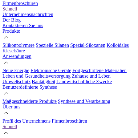
Firmenbroschüren
Schnell
Unternehmensnachrichten
Der Blog
Kontaktieren Sie uns
Produkte
Silikonpolymere
Spezielle Silanen
Spezial-Siloxanen
Kolloidales
Kieselsäure
Anwendungen
Neue Energie
Elektronische Geräte
Fortgeschrittene Materialien
Leben und Gesundheitsversorgung
Zuhause und Leben
Umweltschutz
Bautätigkeit
Landwirtschaftliche Zwecke
Benutzerdefinierte Synthese
Maßgeschneiderte Produkte
Synthese und Verarbeitung
Über uns
Profil des Unternehmens
Firmenbroschüren
Schnell