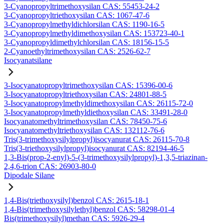
3-Cyanopropyltrimethoxysilan CAS: 55453-24-2
3-Cyanopropyltriethoxysilan CAS: 1067-47-6
3-Cyanopropylmethyldichlorsilan CAS: 1190-16-5
3-Cyanopropylmethyldimethoxysilan CAS: 153723-40-1
3-Cyanopropyldimethylchlorsilan CAS: 18156-15-5
2-Cyanoethyltrimethoxysilan CAS: 2526-62-7
Isocyanatsilane
3-Isocyanatopropyltrimethoxysilan CAS: 15396-00-6
3-Isocyanatopropyltriethoxysilan CAS: 24801-88-5
3-Isocyanatopropylmethyldimethoxysilan CAS: 26115-72-0
3-Isocyanatopropylmethyldiethoxysilan CAS: 33491-28-0
Isocyanatomethyltrimethoxysilan CAS: 78450-75-6
Isocyanatomethyltriethoxysilan CAS: 132112-76-6
Tris(3-trimethoxysilylpropyl)isocyanurat CAS: 26115-70-8
Tris(3-triethoxysilylpropyl)isocyanurat CAS: 82194-46-5
1,3-Bis(prop-2-enyl)-5-(3-trimethoxysilylpropyl)-1,3,5-triazinan-
2,4,6-trion CAS: 26903-80-0
Dipodale Silane
1,4-Bis(triethoxysilyl)benzol CAS: 2615-18-1
1,4-Bis(trimethoxysilylethyl)benzol CAS: 58298-01-4
Bis(trimethoxysilyl)methan CAS: 5926-29-4