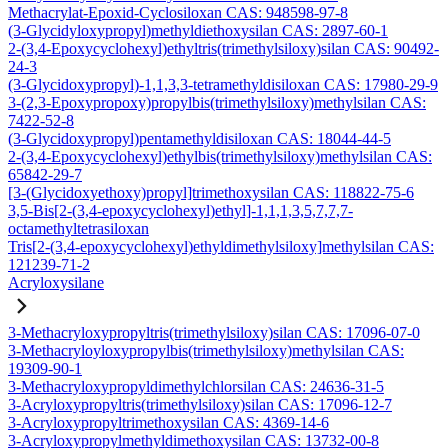
Methacrylat-Epoxid-Cyclosiloxan CAS: 948598-97-8
(3-Glycidyloxypropyl)methyldiethoxysilan CAS: 2897-60-1
2-(3,4-Epoxycyclohexyl)ethyltris(trimethylsiloxy)silan CAS: 90492-
24-3
(3-Glycidoxypropyl)-1,1,3,3-tetramethyldisiloxan CAS: 17980-29-9
3-(2,3-Epoxypropoxy)propylbis(trimethylsiloxy)methylsilan CAS:
7422-52-8
(3-Glycidoxypropyl)pentamethyldisiloxan CAS: 18044-44-5
2-(3,4-Epoxycyclohexyl)ethylbis(trimethylsiloxy)methylsilan CAS:
65842-29-7
[3-(Glycidoxyethoxy)propyl]trimethoxysilan CAS: 118822-75-6
3,5-Bis[2-(3,4-epoxycyclohexyl)ethyl]-1,1,1,3,5,7,7,7-
octamethyltetrasiloxan
Tris[2-(3,4-epoxycyclohexyl)ethyldimethylsiloxy]methylsilan CAS:
121239-71-2
Acryloxysilane
3-Methacryloxypropyltris(trimethylsiloxy)silan CAS: 17096-07-0
3-Methacryloyloxypropylbis(trimethylsiloxy)methylsilan CAS:
19309-90-1
3-Methacryloxypropyldimethylchlorsilan CAS: 24636-31-5
3-Acryloxypropyltris(trimethylsiloxy)silan CAS: 17096-12-7
3-Acryloxypropyltrimethoxysilan CAS: 4369-14-6
3-Acryloxypropylmethyldimethoxysilan CAS: 13732-00-8