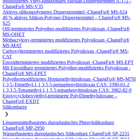
Modifiziertes Vinyl-funktionales Siloxan-Dispergiermittel A-172 -
ChangFu® MS-V35
Aktives silikonpolymeres Dispergiermittel -ChangFu® MS-S24
40 % aktives Silikon-Polymer-Dispergiermittel – ChangFu® MS-
S25
OH-terminiertes Polyether-modifiziertes Polysiloxan -ChangFu®
MS-OHET
Methacryloxy-terminiertes modifiziertes Polysiloxan -ChangFu®
MS-MAT
Carboxylterminiertes modifiziertes Polysiloxan -ChangFu® MS-
CAT
Epoxidterminiertes modifiziertes Polysiloxan -ChangFu® MS-EPT
Mit Epoxidharz terminiertes Polyether-modifiziertes Polysiloxan -
ChangFu® MS-EPET
Polyethermodifiziertes Heptamethyltrisiloxan -ChangFu® MS-M7H
1,3,5-Trimethyl-1,1,3,5,5-pentaphenyltrisiloxan CAS: 3390-61-2
1,3,3,5-Tetramethyl-1,1,5,5-tetraphenyltrisiloxan CAS: 3982-82-9
Epoxycyclohexylethyl-terminierte PolyDimethylsiloxane –
ChangFu® EXDT
Silikonharze
Lösungsmittelbasiertes duroplastisches Phenylsilikonharz
ChangFu® MP-2950
Wasserbasiertes duroplastisches Silikonharz ChangFu® SP-2231