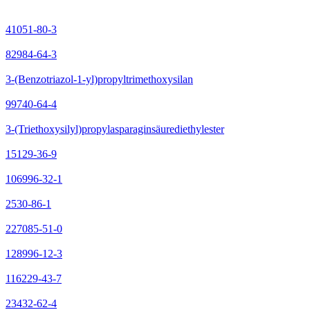
41051-80-3
82984-64-3
3-(Benzotriazol-1-yl)propyltrimethoxysilan
99740-64-4
3-(Triethoxysilyl)propylasparaginsäurediethylester
15129-36-9
106996-32-1
2530-86-1
227085-51-0
128996-12-3
116229-43-7
23432-62-4