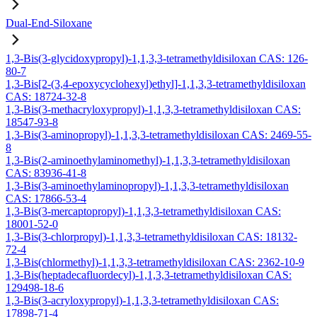
Dual-End-Siloxane
1,3-Bis(3-glycidoxypropyl)-1,1,3,3-tetramethyldisiloxan CAS: 126-
80-7
1,3-Bis[2-(3,4-epoxycyclohexyl)ethyl]-1,1,3,3-tetramethyldisiloxan
CAS: 18724-32-8
1,3-Bis(3-methacryloxypropyl)-1,1,3,3-tetramethyldisiloxan CAS:
18547-93-8
1,3-Bis(3-aminopropyl)-1,1,3,3-tetramethyldisiloxan CAS: 2469-55-
8
1,3-Bis(2-aminoethylaminomethyl)-1,1,3,3-tetramethyldisiloxan
CAS: 83936-41-8
1,3-Bis(3-aminoethylaminopropyl)-1,1,3,3-tetramethyldisiloxan
CAS: 17866-53-4
1,3-Bis(3-mercaptopropyl)-1,1,3,3-tetramethyldisiloxan CAS:
18001-52-0
1,3-Bis(3-chlorpropyl)-1,1,3,3-tetramethyldisiloxan CAS: 18132-
72-4
1,3-Bis(chlormethyl)-1,1,3,3-tetramethyldisiloxan CAS: 2362-10-9
1,3-Bis(heptadecafluordecyl)-1,1,3,3-tetramethyldisiloxan CAS:
129498-18-6
1,3-Bis(3-acryloxypropyl)-1,1,3,3-tetramethyldisiloxan CAS:
17898-71-4