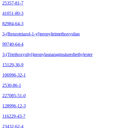
25357-81-7
41051-80-3
82984-64-3
3-(Benzotriazol-1-yl)propyltrimethoxysilan
99740-64-4
3-(Triethoxysilyl)propylasparaginsäurediethylester
15129-36-9
106996-32-1
2530-86-1
227085-51-0
128996-12-3
116229-43-7
23432-62-4