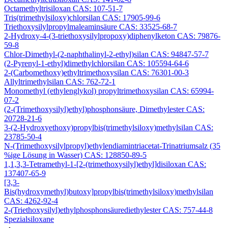
Octamethyltrisiloxan CAS: 107-51-7
Tris(trimethylsiloxy)chlorsilan CAS: 17905-99-6
Triethoxysilylpropylmaleaminsäure CAS: 33525-68-7
2-Hydroxy-4-(3-triethoxysilylpropoxy)diphenylketon CAS: 79876-
59-8
Chlor-Dimethyl-(2-naphthalinyl-2-ethyl)silan CAS: 94847-57-7
(2-Pyrenyl-1-ethyl)dimethylchlorsilan CAS: 105594-64-6
2-(Carbomethoxy)ethyltrimethoxysilan CAS: 76301-00-3
Allyltrimethylsilan CAS: 762-72-1
Monomethyl (ethylenglykol) propyltrimethoxysilan CAS: 65994-
07-2
(2-(Trimethoxysilyl)ethyl)phosphonsäure, Dimethylester CAS:
20728-21-6
3-(2-Hydroxyethoxy)propylbis(trimethylsiloxy)methylsilan CAS:
23785-50-4
N-(Trimethoxysilylpropyl)ethylendiamintriacetat-Trinatriumsalz (35
%ige Lösung in Wasser) CAS: 128850-89-5
1,1,3,3-Tetramethyl-1-[2-(trimethoxysilyl)ethyl]disiloxan CAS:
137407-65-9
[3,3-
Bis(hydroxymethyl)butoxy]propylbis(trimethylsiloxy)methylsilan
CAS: 4262-92-4
2-(Triethoxysilyl)ethylphosphonsäurediethylester CAS: 757-44-8
Spezialsiloxane